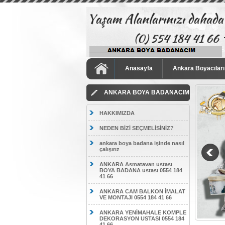
Anasayfa
Ankara Boyacıları
ANKARA BOYA BADANACIM
HAKKIMIZDA
NEDEN BİZİ SEÇMELİSİNİZ?
ankara boya badana işinde nasıl
çalışırız
ANKARA Asmatavan ustası
BOYA BADANA ustası 0554 184
41 66
ANKARA CAM BALKON İMALAT
VE MONTAJI 0554 184 41 66
ANKARA YENİMAHALE KOMPLE
DEKORASYON USTASI 0554 184
41 66