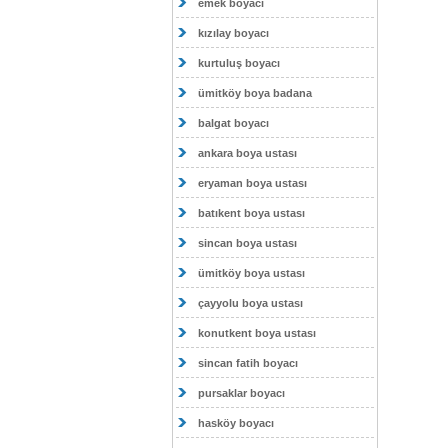
emek boyacı
kızılay boyacı
kurtuluş boyacı
ümitköy boya badana
balgat boyacı
ankara boya ustası
eryaman boya ustası
batıkent boya ustası
sincan boya ustası
ümitköy boya ustası
çayyolu boya ustası
konutkent boya ustası
sincan fatih boyacı
pursaklar boyacı
hasköy boyacı