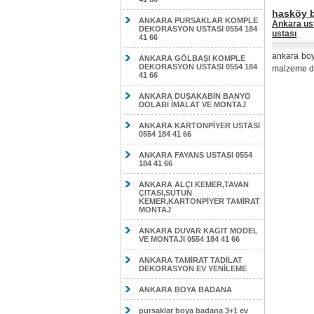
hasköy b
ANKARA PURSAKLAR KOMPLE
Ankara ust
DEKORASYON USTASI 0554 184
ustası
41 66
ankara boy
ANKARA GÖLBAŞI KOMPLE
DEKORASYON USTASI 0554 184
malzeme da
41 66
ANKARA DUŞAKABİN BANYO
DOLABI İMALAT VE MONTAJ
ANKARA KARTONPİYER USTASI
0554 184 41 66
ANKARA FAYANS USTASI 0554
184 41 66
ANKARA ALÇI KEMER,TAVAN
ÇITASI,SÜTUN
KEMER,KARTONPİYER TAMİRAT
MONTAJ
ANKARA DUVAR KAGIT MODEL
VE MONTAJI 0554 184 41 66
ANKARA TAMİRAT TADİLAT
DEKORASYON EV YENİLEME
ANKARA BOYA BADANA
pursaklar boya badana 3+1 ev