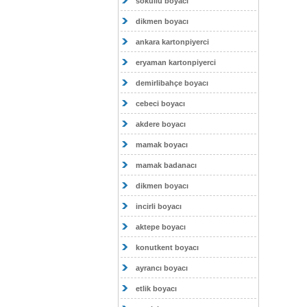
sokullu boyacı
dikmen boyacı
ankara kartonpiyerci
eryaman kartonpiyerci
demirlibahçe boyacı
cebeci boyacı
akdere boyacı
mamak boyacı
mamak badanacı
dikmen boyacı
incirli boyacı
aktepe boyacı
konutkent boyacı
ayrancı boyacı
etlik boyacı