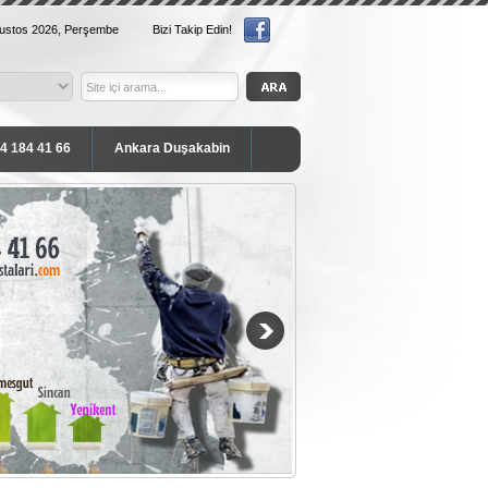
ğustos 2026, Perşembe
Bizi Takip Edin!
54 184 41 66
Ankara Duşakabin