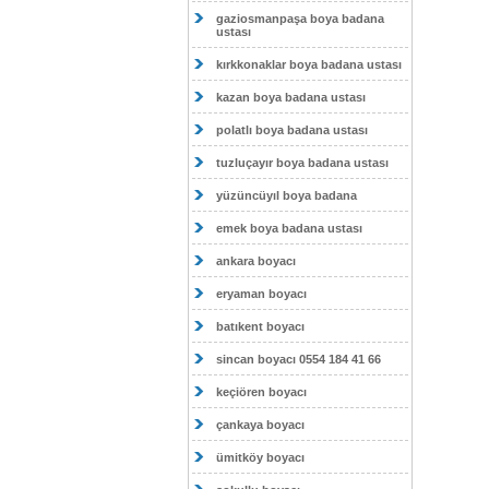
gaziosmanpaşa boya badana
ustası
kırkkonaklar boya badana ustası
kazan boya badana ustası
polatlı boya badana ustası
tuzluçayır boya badana ustası
yüzüncüyıl boya badana
emek boya badana ustası
ankara boyacı
eryaman boyacı
batıkent boyacı
sincan boyacı 0554 184 41 66
keçiören boyacı
çankaya boyacı
ümitköy boyacı