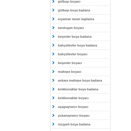
gölbaşı boyacı
gölbaşı boya badana
eryaman tavan kaplama
tandogan boyacı
beşevler boya badana
bahçelievler boya badana
bahçelievler boyacı
beşevler boyacı
maltepe boyacı
ankara maltepe boya badana
kırıkkonaklar boya badana
kırıkkonaklar boyacı
aşagıayrancı boyacı
yukarıayrancı boyacı
rüzgarlı boya badana