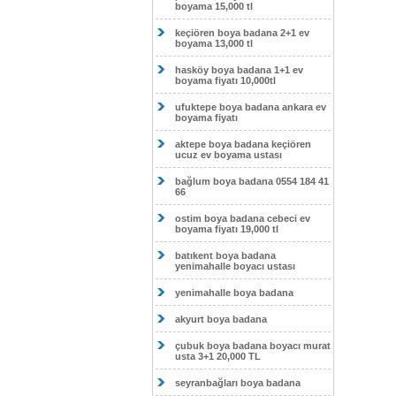
boyama 15,000 tl
keçiören boya badana 2+1 ev
boyama 13,000 tl
hasköy boya badana 1+1 ev
boyama fiyatı 10,000tl
ufuktepe boya badana ankara ev
boyama fiyatı
aktepe boya badana keçiören
ucuz ev boyama ustası
bağlum boya badana 0554 184 41
66
ostim boya badana cebeci ev
boyama fiyatı 19,000 tl
batıkent boya badana
yenimahalle boyacı ustası
yenimahalle boya badana
akyurt boya badana
çubuk boya badana boyacı murat
usta 3+1 20,000 TL
seyranbağları boya badana