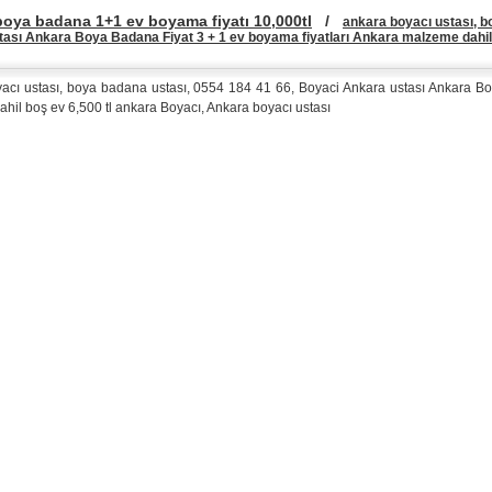
oya badana 1+1 ev boyama fiyatı 10,000tl
/
ankara boyacı ustası, b
ası Ankara Boya Badana Fiyat 3 + 1 ev boyama fiyatları Ankara malzeme dahil
acı ustası, boya badana ustası, 0554 184 41 66, Boyaci Ankara ustası Ankara Bo
hil boş ev 6,500 tl ankara Boyacı, Ankara boyacı ustası