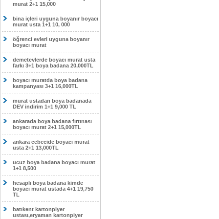
murat 2+1 15,000
bina içleri uyguna boyanır boyacı
murat usta 1+1 10, 000
öğrenci evleri uyguna boyanır
boyacı murat
demetevlerde boyacı murat usta
farkı 3+1 boya badana 20,000TL
boyacı muratda boya badana
kampanyası 3+1 16,000TL
murat ustadan boya badanada
DEV indirim 1+1 9,000 TL
ankarada boya badana fırtınası
boyacı murat 2+1 15,000TL
ankara cebecide boyacı murat
usta 2+1 13,000TL
ucuz boya badana boyacı murat
1+1 8,500
hesaplı boya badana kimde
boyacı murat ustada 4+1 19,750
TL
batıkent kartonpiyer
ustası,eryaman kartonpiyer