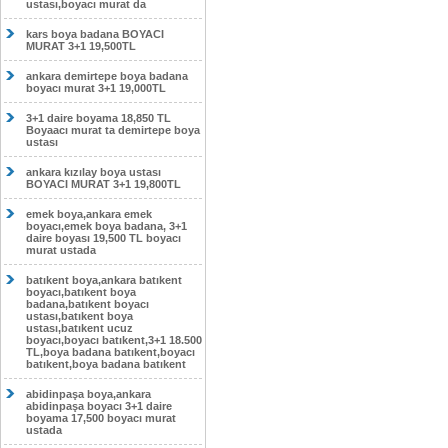
ustası,boyacı murat da
kars boya badana BOYACI
MURAT 3+1 19,500TL
ankara demirtepe boya badana
boyacı murat 3+1 19,000TL
3+1 daire boyama 18,850 TL
Boyaacı murat ta demirtepe boya
ustası
ankara kızılay boya ustası
BOYACI MURAT 3+1 19,800TL
emek boya,ankara emek
boyacı,emek boya badana, 3+1
daire boyası 19,500 TL boyacı
murat ustada
batıkent boya,ankara batıkent
boyacı,batıkent boya
badana,batıkent boyacı
ustası,batıkent boya
ustası,batıkent ucuz
boyacı,boyacı batıkent,3+1 18.500
TL,boya badana batıkent,boyacı
batıkent,boya badana batıkent
abidinpaşa boya,ankara
abidinpaşa boyacı 3+1 daire
boyama 17,500 boyacı murat
ustada