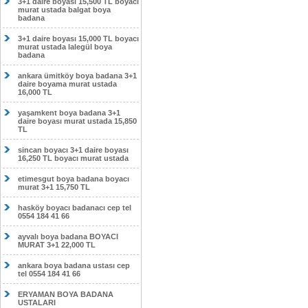
3+1 daire boyası 15,500 TL boyacı
murat ustada balgat boya
badana
3+1 daire boyası 15,000 TL boyacı
murat ustada lalegül boya
badana
ankara ümitköy boya badana 3+1
daire boyama murat ustada
16,000 TL
yaşamkent boya badana 3+1
daire boyası murat ustada 15,850
TL
sincan boyacı 3+1 daire boyası
16,250 TL boyacı murat ustada
etimesgut boya badana boyacı
murat 3+1 15,750 TL
hasköy boyacı badanacı cep tel
0554 184 41 66
ayvalı boya badana BOYACI
MURAT 3+1 22,000 TL
ankara boya badana ustası cep
tel 0554 184 41 66
ERYAMAN BOYA BADANA
USTALARI