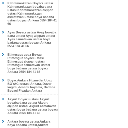
Kahramankazan Boyacı ustası
Kahramankazan boyaba dana
ustası Kahramankazan alçıpan
ustası Kahramankazan
asmatavan ustası boya badana
ustası boyacı Ankara 0554 184 41
66
Ayaş Boyacı ustası Ayaş boyaba
dana ustası Ayaş alçıpan ustası
Ayaş asmatavan ustası boya
badana ustası boyacı Ankara
0554 184 41 66
Etimesgut ucuz Boyacı
Etimesgut boyacı ustası
Etimesgut alçıpan ustası
Etimesgut asmatavan ustası
boya badana ustası boyacı
Ankara 0554 184 41 66
BoyacıAnkara Hizmetler Ucuz
BOYACI ustasi Ankara, Duvar
kagidi, desenli boyama, Badana
Boyaci Fiyatları Ankara
Akyurt Boyacı ustası Akyurt
boyaba dana ustası Akyurt
alçıpan ustası Akyurt asmatavan
ustası boya badana ustası boyacı
Ankara 0554 184 41 66
Ankara boyacı ustası,Ankara
boya badana ustası,Ankara