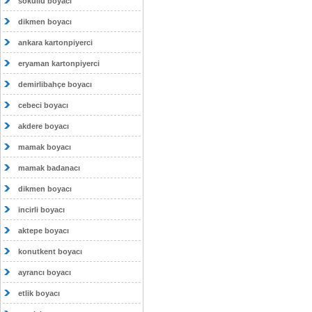
sokullu boyacı
dikmen boyacı
ankara kartonpiyerci
eryaman kartonpiyerci
demirlibahçe boyacı
cebeci boyacı
akdere boyacı
mamak boyacı
mamak badanacı
dikmen boyacı
incirli boyacı
aktepe boyacı
konutkent boyacı
ayrancı boyacı
etlik boyacı