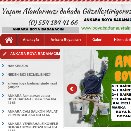
Anasayfa
Ankara Boyacıları
Galeri
Hizmetler
ANKARA BOYA BADANACIM
HAKKIMIZDA
NEDEN BİZİ SEÇMELİSİNİZ?
ankara boya badana işinde nasıl
çalışırız
ANKARA Asmatavan ustası
BOYA BADANA ustası 0554 184
41 66
ANKARA CAM BALKON İMALAT
VE MONTAJI 0554 184 41 66
ANKARA YENİMAHALE KOMPLE
DEKORASYON USTASI 0554 184
41 66