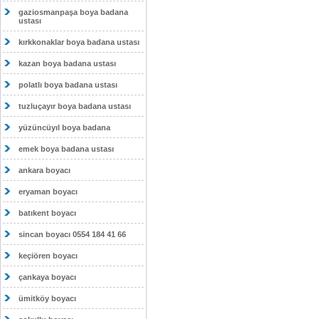
gaziosmanpaşa boya badana
ustası
kırkkonaklar boya badana ustası
kazan boya badana ustası
polatlı boya badana ustası
tuzluçayır boya badana ustası
yüzüncüyıl boya badana
emek boya badana ustası
ankara boyacı
eryaman boyacı
batıkent boyacı
sincan boyacı 0554 184 41 66
keçiören boyacı
çankaya boyacı
ümitköy boyacı