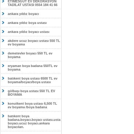
ETİMESĞUT EV DEKORASYON
TADİLAT USTASI 0554 184 41 66
ankara yıldız boyacı
ankara yıldız boya ustası
ankara yıldız boyacı ustası
akdere ucuz boyacı ustası 550 TL
ev boyama
demetevler boyacı 550 TL ev
boyama
eryaman boya badana 550TL ev
boyama
batıkent boya ustası 6500 TL ev
boyama/boyacı/boya ustası
gölbaşı boya ustası 550 TL EV
BOYAMA
konutkent boya ustası 6,500 TL
ev boyama /boya badana
batıkent boya
badana.boyacı.boyacı ustası.usta
boyacı.ucuz boyacı.ankara
boyacıları.