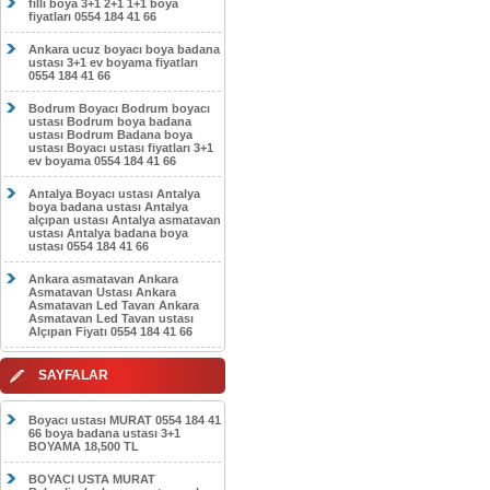
filli boya 3+1 2+1 1+1 boya
fiyatları 0554 184 41 66
Ankara ucuz boyacı boya badana
ustası 3+1 ev boyama fiyatları
0554 184 41 66
Bodrum Boyacı Bodrum boyacı
ustası Bodrum boya badana
ustası Bodrum Badana boya
ustası Boyacı ustası fiyatları 3+1
ev boyama 0554 184 41 66
Antalya Boyacı ustası Antalya
boya badana ustası Antalya
alçıpan ustası Antalya asmatavan
ustası Antalya badana boya
ustası 0554 184 41 66
Ankara asmatavan Ankara
Asmatavan Ustası Ankara
Asmatavan Led Tavan Ankara
Asmatavan Led Tavan ustası
Alçıpan Fiyatı 0554 184 41 66
SAYFALAR
Boyacı ustası MURAT 0554 184 41
66 boya badana ustası 3+1
BOYAMA 18,500 TL
BOYACI USTA MURAT