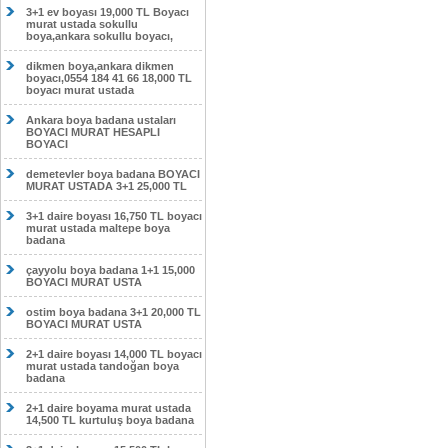
3+1 ev boyası 19,000 TL Boyacı
murat ustada sokullu
boya,ankara sokullu boyacı,
dikmen boya,ankara dikmen
boyacı,0554 184 41 66 18,000 TL
boyacı murat ustada
Ankara boya badana ustaları
BOYACI MURAT HESAPLI
BOYACI
demetevler boya badana BOYACI
MURAT USTADA 3+1 25,000 TL
3+1 daire boyası 16,750 TL boyacı
murat ustada maltepe boya
badana
çayyolu boya badana 1+1 15,000
BOYACI MURAT USTA
ostim boya badana 3+1 20,000 TL
BOYACI MURAT USTA
2+1 daire boyası 14,000 TL boyacı
murat ustada tandoğan boya
badana
2+1 daire boyama murat ustada
14,500 TL kurtuluş boya badana