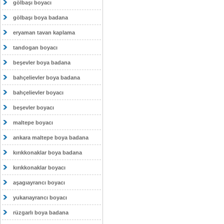
gölbaşı boyacı
gölbaşı boya badana
eryaman tavan kaplama
tandogan boyacı
beşevler boya badana
bahçelievler boya badana
bahçelievler boyacı
beşevler boyacı
maltepe boyacı
ankara maltepe boya badana
kırıkkonaklar boya badana
kırıkkonaklar boyacı
aşagıayrancı boyacı
yukarıayrancı boyacı
rüzgarlı boya badana