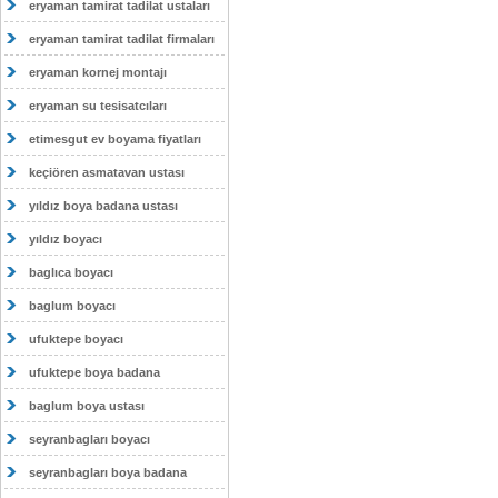
eryaman tamirat tadilat ustaları
eryaman tamirat tadilat firmaları
eryaman kornej montajı
eryaman su tesisatcıları
etimesgut ev boyama fiyatları
keçiören asmatavan ustası
yıldız boya badana ustası
yıldız boyacı
baglıca boyacı
baglum boyacı
ufuktepe boyacı
ufuktepe boya badana
baglum boya ustası
seyranbagları boyacı
seyranbagları boya badana