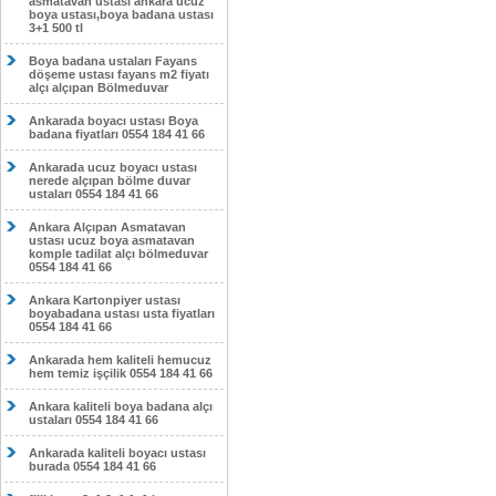
asmatavan ustası ankara ucuz
boya ustası,boya badana ustası
3+1 500 tl
Boya badana ustaları Fayans
döşeme ustası fayans m2 fiyatı
alçı alçıpan Bölmeduvar
Ankarada boyacı ustası Boya
badana fiyatları 0554 184 41 66
Ankarada ucuz boyacı ustası
nerede alçıpan bölme duvar
ustaları 0554 184 41 66
Ankara Alçıpan Asmatavan
ustası ucuz boya asmatavan
komple tadilat alçı bölmeduvar
0554 184 41 66
Ankara Kartonpiyer ustası
boyabadana ustası usta fiyatları
0554 184 41 66
Ankarada hem kaliteli hemucuz
hem temiz işçilik 0554 184 41 66
Ankara kaliteli boya badana alçı
ustaları 0554 184 41 66
Ankarada kaliteli boyacı ustası
burada 0554 184 41 66