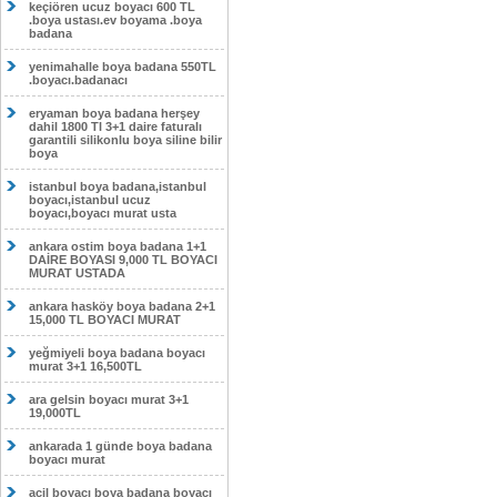
keçiören ucuz boyacı 600 TL
.boya ustası.ev boyama .boya
badana
yenimahalle boya badana 550TL
.boyacı.badanacı
eryaman boya badana herşey
dahil 1800 Tl 3+1 daire faturalı
garantili silikonlu boya siline bilir
boya
istanbul boya badana,istanbul
boyacı,istanbul ucuz
boyacı,boyacı murat usta
ankara ostim boya badana 1+1
DAİRE BOYASI 9,000 TL BOYACI
MURAT USTADA
ankara hasköy boya badana 2+1
15,000 TL BOYACI MURAT
yeğmiyeli boya badana boyacı
murat 3+1 16,500TL
ara gelsin boyacı murat 3+1
19,000TL
ankarada 1 günde boya badana
boyacı murat
acil boyacı boya badana boyacı