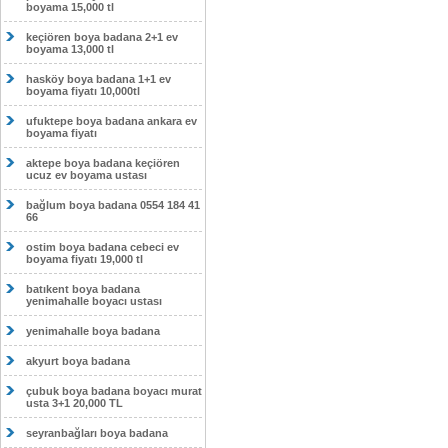
boyama 15,000 tl
keçiören boya badana 2+1 ev
boyama 13,000 tl
hasköy boya badana 1+1 ev
boyama fiyatı 10,000tl
ufuktepe boya badana ankara ev
boyama fiyatı
aktepe boya badana keçiören
ucuz ev boyama ustası
bağlum boya badana 0554 184 41
66
ostim boya badana cebeci ev
boyama fiyatı 19,000 tl
batıkent boya badana
yenimahalle boyacı ustası
yenimahalle boya badana
akyurt boya badana
çubuk boya badana boyacı murat
usta 3+1 20,000 TL
seyranbağları boya badana