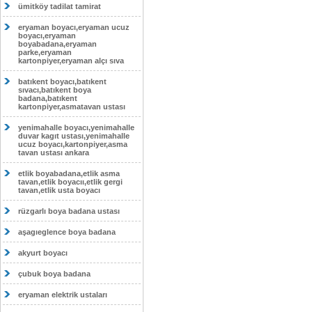
ümitköy tadilat tamirat
eryaman boyacı,eryaman ucuz
boyacı,eryaman
boyabadana,eryaman
parke,eryaman
kartonpiyer,eryaman alçı sıva
batıkent boyacı,batıkent
sıvacı,batıkent boya
badana,batıkent
kartonpiyer,asmatavan ustası
yenimahalle boyacı,yenimahalle
duvar kagıt ustası,yenimahalle
ucuz boyacı,kartonpiyer,asma
tavan ustası ankara
etlik boyabadana,etlik asma
tavan,etlik boyacıı,etlik gergi
tavan,etlik usta boyacı
rüzgarlı boya badana ustası
aşagıeglence boya badana
akyurt boyacı
çubuk boya badana
eryaman elektrik ustaları