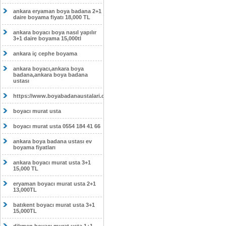
ankara eryaman boya badana 2+1
daire boyama fiyatı 18,000 TL
ankara boyacı boya nasıl yapılır
3+1 daire boyama 15,000tl
ankara iç cephe boyama
ankara boyacı,ankara boya
badana,ankara boya badana
ustası
https://www.boyabadanaustalari.com/
boyacı murat usta
boyacı murat usta 0554 184 41 66
ankara boya badana ustası ev
boyama fiyatları
ankara boyacı murat usta 3+1
15,000 TL
eryaman boyacı murat usta 2+1
13,000TL
batıkent boyacı murat usta 3+1
15,000TL