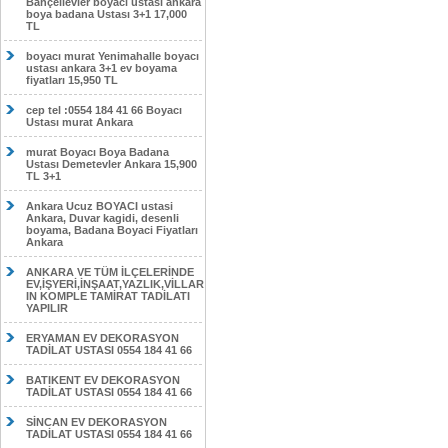
Bahçelievler boyacı ustası ankara
boya badana Ustası 3+1 17,000
TL
boyacı murat Yenimahalle boyacı
ustası ankara 3+1 ev boyama
fiyatları 15,950 TL
cep tel :0554 184 41 66 Boyacı
Ustası murat Ankara
murat Boyacı Boya Badana
Ustası Demetevler Ankara 15,900
TL 3+1
Ankara Ucuz BOYACI ustasi
Ankara, Duvar kagidi, desenli
boyama, Badana Boyaci Fiyatları
Ankara
ANKARA VE TÜM İLÇELERİNDE
EV,İŞYERİ,İNŞAAT,YAZLIK,VİLLAR
IN KOMPLE TAMİRAT TADİLATI
YAPILIR
ERYAMAN EV DEKORASYON
TADİLAT USTASI 0554 184 41 66
BATIKENT EV DEKORASYON
TADİLAT USTASI 0554 184 41 66
SİNCAN EV DEKORASYON
TADİLAT USTASI 0554 184 41 66