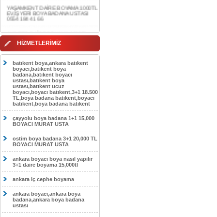
0554 184 41 66
AKDERE DAİRE BOYAMA 1000TL
EV,İŞYERİ BOYA BADANA USTASI
0554 184 41 66
HİZMETLERİMİZ
CEBECİ DAİRE BOYAMA 1000TL
EV,İŞYERİ BOYA BADANA USTASI
0554 184 41 66
batıkent boya,ankara batıkent
boyacı,batıkent boya
HASKÖY DAİRE BOYAMA 1000TL
badana,batıkent boyacı
EV,İŞYERİ BOYA BADANA USTASI
ustası,batıkent boya
0554 184 41 66
ustası,batıkent ucuz
boyacı,boyacı batıkent,3+1 18.500
GÖLBAŞI DAİRE BOYAMA 1000TL
TL,boya badana batıkent,boyacı
EV,İŞYERİ BOYA BADANA USTASI
batıkent,boya badana batıkent
0554 184 41 66
çayyolu boya badana 1+1 15,000
SOKULLU DAİRE BOYAMA 1000TL
BOYACI MURAT USTA
EV,İŞYERİ BOYA BADANA USTASI
0554 184 41 66
ostim boya badana 3+1 20,000 TL
BOYACI MURAT USTA
ankara boyacı boya nasıl yapılır
3+1 daire boyama 15,000tl
ankara iç cephe boyama
ankara boyacı,ankara boya
badana,ankara boya badana
ustası