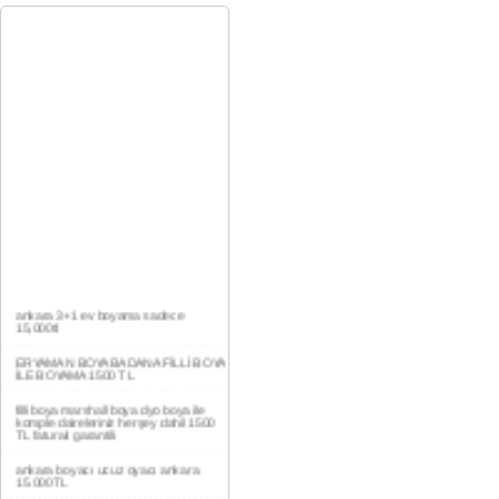
ankara 3+1 ev boyama sadece
15,000tl
ERYAMAN BOYA BADANA FİLLİ BOYA
İLE BOYAMA 1500 TL
filli boya marshall boya dyo boya ile
komple daireleriniz herşey dahil 1500
TL faturalı garantili
ankara boyacı ucuz oyacı ankara
15.000TL
YAŞAMKENT DAİRE BOYAMA 1000TL
EV,İŞYERİ BOYA BADANA USTASI