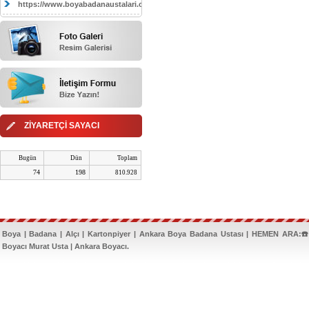
https://www.boyabadanaustalari.com/
ZİYARETÇİ SAYACI
Bugün
Dün
Toplam
74
198
810.928
Boya | Badana | Alçı | Kartonpiyer | Ankara Boya Badana Ustası | HEMEN ARA:☎️
Boyacı Murat Usta | Ankara Boyacı.