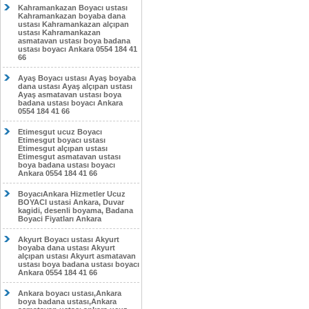
Kahramankazan Boyacı ustası
Kahramankazan boyaba dana
ustası Kahramankazan alçıpan
ustası Kahramankazan
asmatavan ustası boya badana
ustası boyacı Ankara 0554 184 41
66
Ayaş Boyacı ustası Ayaş boyaba
dana ustası Ayaş alçıpan ustası
Ayaş asmatavan ustası boya
badana ustası boyacı Ankara
0554 184 41 66
Etimesgut ucuz Boyacı
Etimesgut boyacı ustası
Etimesgut alçıpan ustası
Etimesgut asmatavan ustası
boya badana ustası boyacı
Ankara 0554 184 41 66
BoyacıAnkara Hizmetler Ucuz
BOYACI ustasi Ankara, Duvar
kagidi, desenli boyama, Badana
Boyaci Fiyatları Ankara
Akyurt Boyacı ustası Akyurt
boyaba dana ustası Akyurt
alçıpan ustası Akyurt asmatavan
ustası boya badana ustası boyacı
Ankara 0554 184 41 66
Ankara boyacı ustası,Ankara
boya badana ustası,Ankara