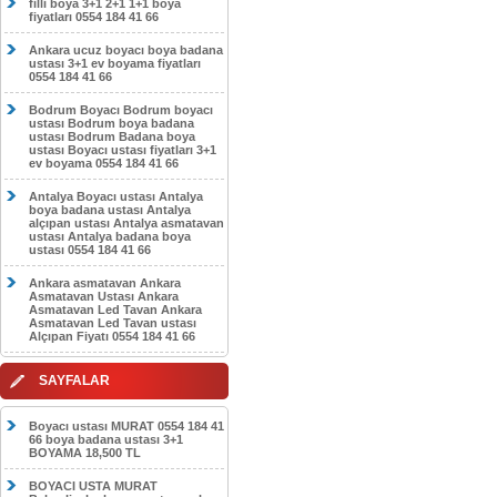
filli boya 3+1 2+1 1+1 boya
fiyatları 0554 184 41 66
Ankara ucuz boyacı boya badana
ustası 3+1 ev boyama fiyatları
0554 184 41 66
Bodrum Boyacı Bodrum boyacı
ustası Bodrum boya badana
ustası Bodrum Badana boya
ustası Boyacı ustası fiyatları 3+1
ev boyama 0554 184 41 66
Antalya Boyacı ustası Antalya
boya badana ustası Antalya
alçıpan ustası Antalya asmatavan
ustası Antalya badana boya
ustası 0554 184 41 66
Ankara asmatavan Ankara
Asmatavan Ustası Ankara
Asmatavan Led Tavan Ankara
Asmatavan Led Tavan ustası
Alçıpan Fiyatı 0554 184 41 66
SAYFALAR
Boyacı ustası MURAT 0554 184 41
66 boya badana ustası 3+1
BOYAMA 18,500 TL
BOYACI USTA MURAT