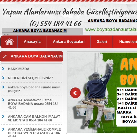
Anasayfa
Ankara Boyacıları
Galeri
Hizmetler
ANKARA BOYA BADANACIM
HAKKIMIZDA
NEDEN BİZİ SEÇMELİSİNİZ?
ankara boya badana işinde nasıl
çalışırız
ANKARA Asmatavan ustası
BOYA BADANA ustası 0554 184
41 66
ANKARA CAM BALKON İMALAT
VE MONTAJI 0554 184 41 66
ANKARA YENİMAHALE KOMPLE
DEKORASYON USTASI 0554 184
41 66