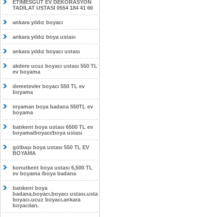
ETİMESĞUT EV DEKORASYON
TADİLAT USTASI 0554 184 41 66
ankara yıldız boyacı
ankara yıldız boya ustası
ankara yıldız boyacı ustası
akdere ucuz boyacı ustası 550 TL
ev boyama
demetevler boyacı 550 TL ev
boyama
eryaman boya badana 550TL ev
boyama
batıkent boya ustası 6500 TL ev
boyama/boyacı/boya ustası
gölbaşı boya ustası 550 TL EV
BOYAMA
konutkent boya ustası 6,500 TL
ev boyama /boya badana
batıkent boya
badana.boyacı.boyacı ustası.usta
boyacı.ucuz boyacı.ankara
boyacıları.