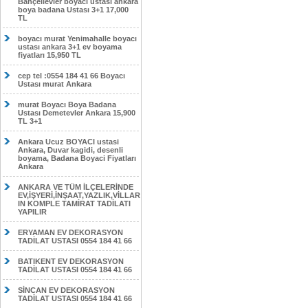
Bahçelievler boyacı ustası ankara
boya badana Ustası 3+1 17,000
TL
boyacı murat Yenimahalle boyacı
ustası ankara 3+1 ev boyama
fiyatları 15,950 TL
cep tel :0554 184 41 66 Boyacı
Ustası murat Ankara
murat Boyacı Boya Badana
Ustası Demetevler Ankara 15,900
TL 3+1
Ankara Ucuz BOYACI ustasi
Ankara, Duvar kagidi, desenli
boyama, Badana Boyaci Fiyatları
Ankara
ANKARA VE TÜM İLÇELERİNDE
EV,İŞYERİ,İNŞAAT,YAZLIK,VİLLAR
IN KOMPLE TAMİRAT TADİLATI
YAPILIR
ERYAMAN EV DEKORASYON
TADİLAT USTASI 0554 184 41 66
BATIKENT EV DEKORASYON
TADİLAT USTASI 0554 184 41 66
SİNCAN EV DEKORASYON
TADİLAT USTASI 0554 184 41 66