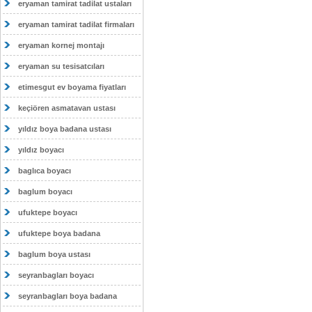
eryaman tamirat tadilat ustaları
eryaman tamirat tadilat firmaları
eryaman kornej montajı
eryaman su tesisatcıları
etimesgut ev boyama fiyatları
keçiören asmatavan ustası
yıldız boya badana ustası
yıldız boyacı
baglıca boyacı
baglum boyacı
ufuktepe boyacı
ufuktepe boya badana
baglum boya ustası
seyranbagları boyacı
seyranbagları boya badana