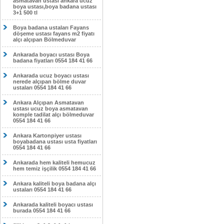
asmatavan ustası ankara ucuz
boya ustası,boya badana ustası
3+1 500 tl
Boya badana ustaları Fayans
döşeme ustası fayans m2 fiyatı
alçı alçıpan Bölmeduvar
Ankarada boyacı ustası Boya
badana fiyatları 0554 184 41 66
Ankarada ucuz boyacı ustası
nerede alçıpan bölme duvar
ustaları 0554 184 41 66
Ankara Alçıpan Asmatavan
ustası ucuz boya asmatavan
komple tadilat alçı bölmeduvar
0554 184 41 66
Ankara Kartonpiyer ustası
boyabadana ustası usta fiyatları
0554 184 41 66
Ankarada hem kaliteli hemucuz
hem temiz işçilik 0554 184 41 66
Ankara kaliteli boya badana alçı
ustaları 0554 184 41 66
Ankarada kaliteli boyacı ustası
burada 0554 184 41 66