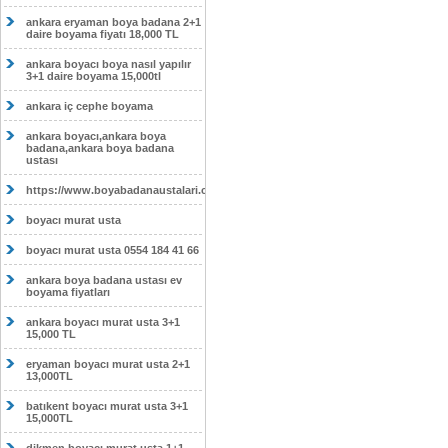
ankara eryaman boya badana 2+1
daire boyama fiyatı 18,000 TL
ankara boyacı boya nasıl yapılır
3+1 daire boyama 15,000tl
ankara iç cephe boyama
ankara boyacı,ankara boya
badana,ankara boya badana
ustası
https://www.boyabadanaustalari.com/
boyacı murat usta
boyacı murat usta 0554 184 41 66
ankara boya badana ustası ev
boyama fiyatları
ankara boyacı murat usta 3+1
15,000 TL
eryaman boyacı murat usta 2+1
13,000TL
batıkent boyacı murat usta 3+1
15,000TL