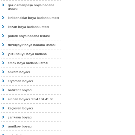
gaziosmanpaşa boya badana
ustası
kırkkonaklar boya badana ustası
kazan boya badana ustası
polatlı boya badana ustası
tuzluçayır boya badana ustası
yüzüncüyıl boya badana
emek boya badana ustası
ankara boyacı
eryaman boyacı
batıkent boyacı
sincan boyacı 0554 184 41 66
keçiören boyacı
çankaya boyacı
ümitköy boyacı