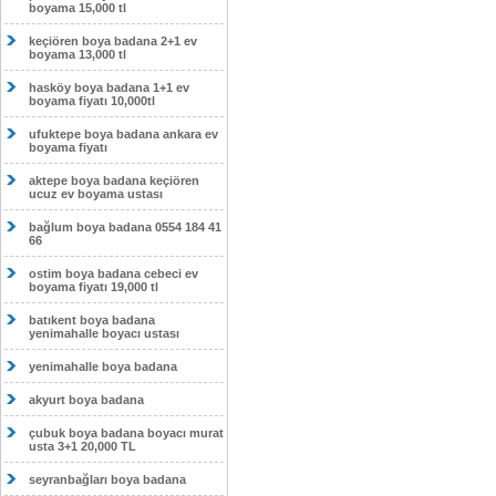
boyama 15,000 tl
keçiören boya badana 2+1 ev
boyama 13,000 tl
hasköy boya badana 1+1 ev
boyama fiyatı 10,000tl
ufuktepe boya badana ankara ev
boyama fiyatı
aktepe boya badana keçiören
ucuz ev boyama ustası
bağlum boya badana 0554 184 41
66
ostim boya badana cebeci ev
boyama fiyatı 19,000 tl
batıkent boya badana
yenimahalle boyacı ustası
yenimahalle boya badana
akyurt boya badana
çubuk boya badana boyacı murat
usta 3+1 20,000 TL
seyranbağları boya badana