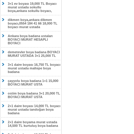
3+1 ev boyası 19,000 TL Boyacı
murat ustada sokullu
boya,ankara sokullu boyacı,
dikmen boya,ankara dikmen
boyacı,0554 184 41 66 18,000 TL
boyacı murat ustada
Ankara boya badana ustaları
BOYACI MURAT HESAPLI
BOYACI
demetevler boya badana BOYACI
MURAT USTADA 3+1 25,000 TL
3+1 daire boyası 16,750 TL boyacı
murat ustada maltepe boya
badana
çayyolu boya badana 1+1 15,000
BOYACI MURAT USTA
ostim boya badana 3+1 20,000 TL
BOYACI MURAT USTA
2+1 daire boyası 14,000 TL boyacı
murat ustada tandoğan boya
badana
2+1 daire boyama murat ustada
14,500 TL kurtuluş boya badana