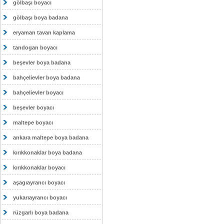
gölbaşı boyacı
gölbaşı boya badana
eryaman tavan kaplama
tandogan boyacı
beşevler boya badana
bahçelievler boya badana
bahçelievler boyacı
beşevler boyacı
maltepe boyacı
ankara maltepe boya badana
kırıkkonaklar boya badana
kırıkkonaklar boyacı
aşagıayrancı boyacı
yukarıayrancı boyacı
rüzgarlı boya badana