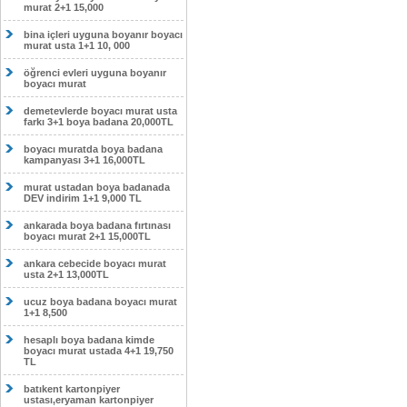
murat 2+1 15,000
bina içleri uyguna boyanır boyacı
murat usta 1+1 10, 000
öğrenci evleri uyguna boyanır
boyacı murat
demetevlerde boyacı murat usta
farkı 3+1 boya badana 20,000TL
boyacı muratda boya badana
kampanyası 3+1 16,000TL
murat ustadan boya badanada
DEV indirim 1+1 9,000 TL
ankarada boya badana fırtınası
boyacı murat 2+1 15,000TL
ankara cebecide boyacı murat
usta 2+1 13,000TL
ucuz boya badana boyacı murat
1+1 8,500
hesaplı boya badana kimde
boyacı murat ustada 4+1 19,750
TL
batıkent kartonpiyer
ustası,eryaman kartonpiyer