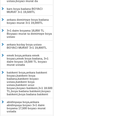
ustası,boyacı murat da
kars boya badana BOYACI
MURAT 3+1 19,500TL
ankara demirtepe boya badana
boyacı murat 3+1 19,000TL
3+1 daire boyama 18,850 TL
Boyaacı murat ta demirtepe boya
ustası
ankara kızılay boya ustası
BOYACI MURAT 3+1 19,800TL
emek boya,ankara emek
boyacı,emek boya badana, 3+1
daire boyası 19,500 TL boyacı
murat ustada
batıkent boya,ankara batıkent
boyacı,batıkent boya
badana,batıkent boyacı
ustası,batıkent boya
ustası,batıkent ucuz
boyacı,boyacı batıkent,3+1 18.500
TL,boya badana batıkent,boyacı
batıkent,boya badana batıkent
abidinpaşa boya,ankara
abidinpaşa boyacı 3+1 daire
boyama 17,500 boyacı murat
ustada