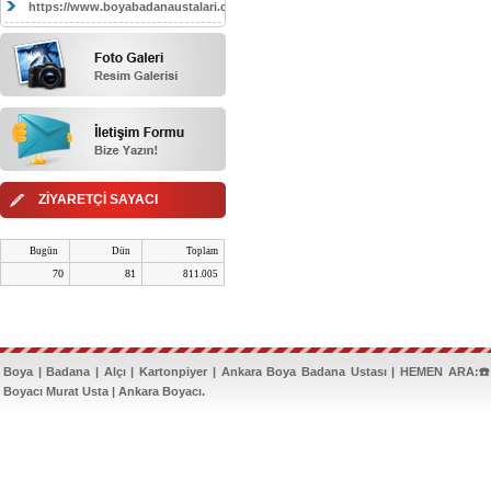
https://www.boyabadanaustalari.com/
ZİYARETÇİ SAYACI
Bugün
Dün
Toplam
70
81
811.005
Boya | Badana | Alçı | Kartonpiyer | Ankara Boya Badana Ustası | HEMEN ARA:☎️
Boyacı Murat Usta | Ankara Boyacı.