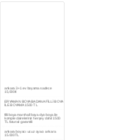
ankara 3+1 ev boyama sadece
15,000tl
ERYAMAN BOYA BADANA FİLLİ BOYA
İLE BOYAMA 1500 TL
filli boya marshall boya dyo boya ile
komple daireleriniz herşey dahil 1500
TL faturalı garantili
ankara boyacı ucuz oyacı ankara
15.000TL
YAŞAMKENT DAİRE BOYAMA 1000TL
EV,İŞYERİ BOYA BADANA USTASI