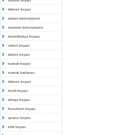
sokullu boyacı
dikmen boyacı
ankara kartonpiyerci
eryaman kartonpiyerci
demirlibahçe boyacı
cebeci boyacı
akdere boyacı
mamak boyacı
mamak badanacı
dikmen boyacı
incirli boyacı
aktepe boyacı
konutkent boyacı
ayrancı boyacı
etlik boyacı