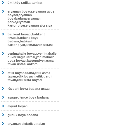
ümitköy tadilat tamirat
eryaman boyacı,eryaman ucuz
boyacı,eryaman
boyabadana,eryaman
parke,eryaman
kartonpiyer,eryaman alçı sıva
batıkent boyacı,batıkent
sıvacı,batıkent boya
badana,batıkent
kartonpiyer,asmatavan ustası
yenimahalle boyacı,yenimahalle
duvar kagıt ustası,yenimahalle
ucuz boyacı,kartonpiyer,asma
tavan ustası ankara
etlik boyabadana,etlik asma
tavan,etlik boyacıı,etlik gergi
tavan,etlik usta boyacı
rüzgarlı boya badana ustası
aşagıeglence boya badana
akyurt boyacı
çubuk boya badana
eryaman elektrik ustaları