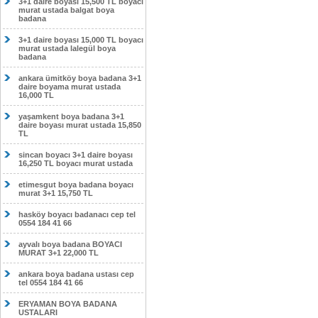
3+1 daire boyası 15,500 TL boyacı
murat ustada balgat boya
badana
3+1 daire boyası 15,000 TL boyacı
murat ustada lalegül boya
badana
ankara ümitköy boya badana 3+1
daire boyama murat ustada
16,000 TL
yaşamkent boya badana 3+1
daire boyası murat ustada 15,850
TL
sincan boyacı 3+1 daire boyası
16,250 TL boyacı murat ustada
etimesgut boya badana boyacı
murat 3+1 15,750 TL
hasköy boyacı badanacı cep tel
0554 184 41 66
ayvalı boya badana BOYACI
MURAT 3+1 22,000 TL
ankara boya badana ustası cep
tel 0554 184 41 66
ERYAMAN BOYA BADANA
USTALARI