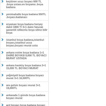
keçiören ucuz boyacı 600 TL
.boya ustası.ev boyama .boya
badana
yenimahalle boya badana 550TL
.boyacı.badanacı
eryaman boya badana herşey
dahil 1800 Tl 3+1 daire faturalı
garantili silikonlu boya siline bilir
boya
istanbul boya badana,istanbul
boyacı,istanbul ucuz
boyacı,boyacı murat usta
ankara ostim boya badana 1+1
DAİRE BOYASI 9,000 TL BOYACI
MURAT USTADA
ankara hasköy boya badana 2+1
15,000 TL BOYACI MURAT
yeğmiyeli boya badana boyacı
murat 3+1 16,500TL
ara gelsin boyacı murat 3+1
19,000TL
ankarada 1 günde boya badana
boyacı murat
acil boyacı boya badana boyacı