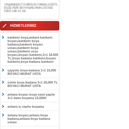
0554 184 41 66
AKDERE DAİRE BOYAMA 1000TL
EV,İŞYERİ BOYA BADANA USTASI
0554 184 41 66
CEBECİ DAİRE BOYAMA 1000TL
HİZMETLERİMİZ
EV,İŞYERİ BOYA BADANA USTASI
0554 184 41 66
batıkent boya,ankara batıkent
HASKÖY DAİRE BOYAMA 1000TL
boyacı,batıkent boya
EV,İŞYERİ BOYA BADANA USTASI
badana,batıkent boyacı
0554 184 41 66
ustası,batıkent boya
ustası,batıkent ucuz
boyacı,boyacı batıkent,3+1 18.500
GÖLBAŞI DAİRE BOYAMA 1000TL
TL,boya badana batıkent,boyacı
EV,İŞYERİ BOYA BADANA USTASI
batıkent,boya badana batıkent
0554 184 41 66
çayyolu boya badana 1+1 15,000
SOKULLU DAİRE BOYAMA 1000TL
BOYACI MURAT USTA
EV,İŞYERİ BOYA BADANA USTASI
0554 184 41 66
ostim boya badana 3+1 20,000 TL
BOYACI MURAT USTA
ankara boyacı boya nasıl yapılır
3+1 daire boyama 15,000tl
ankara iç cephe boyama
ankara boyacı,ankara boya
badana,ankara boya badana
ustası