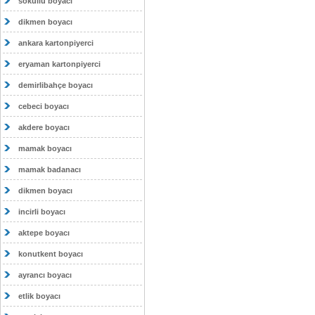
sokullu boyacı
dikmen boyacı
ankara kartonpiyerci
eryaman kartonpiyerci
demirlibahçe boyacı
cebeci boyacı
akdere boyacı
mamak boyacı
mamak badanacı
dikmen boyacı
incirli boyacı
aktepe boyacı
konutkent boyacı
ayrancı boyacı
etlik boyacı