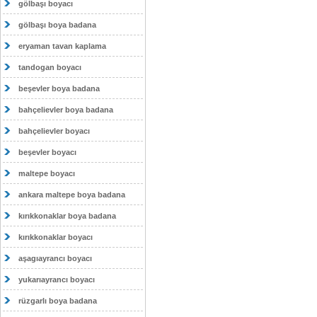
gölbaşı boyacı
gölbaşı boya badana
eryaman tavan kaplama
tandogan boyacı
beşevler boya badana
bahçelievler boya badana
bahçelievler boyacı
beşevler boyacı
maltepe boyacı
ankara maltepe boya badana
kırıkkonaklar boya badana
kırıkkonaklar boyacı
aşagıayrancı boyacı
yukarıayrancı boyacı
rüzgarlı boya badana