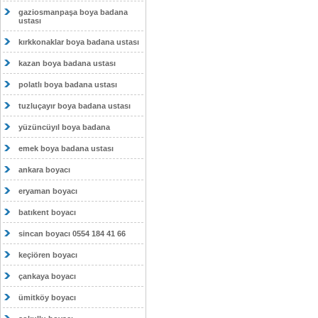
gaziosmanpaşa boya badana
ustası
kırkkonaklar boya badana ustası
kazan boya badana ustası
polatlı boya badana ustası
tuzluçayır boya badana ustası
yüzüncüyıl boya badana
emek boya badana ustası
ankara boyacı
eryaman boyacı
batıkent boyacı
sincan boyacı 0554 184 41 66
keçiören boyacı
çankaya boyacı
ümitköy boyacı