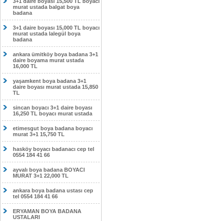
3+1 daire boyası 15,500 TL boyacı
murat ustada balgat boya
badana
3+1 daire boyası 15,000 TL boyacı
murat ustada lalegül boya
badana
ankara ümitköy boya badana 3+1
daire boyama murat ustada
16,000 TL
yaşamkent boya badana 3+1
daire boyası murat ustada 15,850
TL
sincan boyacı 3+1 daire boyası
16,250 TL boyacı murat ustada
etimesgut boya badana boyacı
murat 3+1 15,750 TL
hasköy boyacı badanacı cep tel
0554 184 41 66
ayvalı boya badana BOYACI
MURAT 3+1 22,000 TL
ankara boya badana ustası cep
tel 0554 184 41 66
ERYAMAN BOYA BADANA
USTALARI