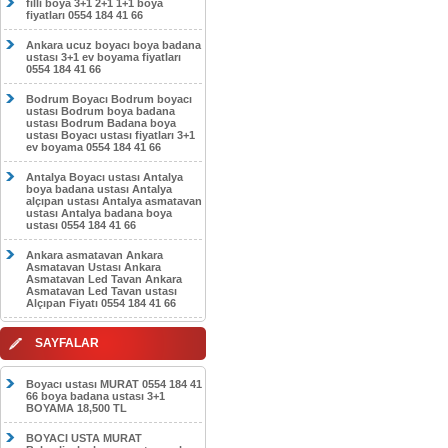
filli boya 3+1 2+1 1+1 boya
fiyatları 0554 184 41 66
Ankara ucuz boyacı boya badana
ustası 3+1 ev boyama fiyatları
0554 184 41 66
Bodrum Boyacı Bodrum boyacı
ustası Bodrum boya badana
ustası Bodrum Badana boya
ustası Boyacı ustası fiyatları 3+1
ev boyama 0554 184 41 66
Antalya Boyacı ustası Antalya
boya badana ustası Antalya
alçıpan ustası Antalya asmatavan
ustası Antalya badana boya
ustası 0554 184 41 66
Ankara asmatavan Ankara
Asmatavan Ustası Ankara
Asmatavan Led Tavan Ankara
Asmatavan Led Tavan ustası
Alçıpan Fiyatı 0554 184 41 66
SAYFALAR
Boyacı ustası MURAT 0554 184 41
66 boya badana ustası 3+1
BOYAMA 18,500 TL
BOYACI USTA MURAT