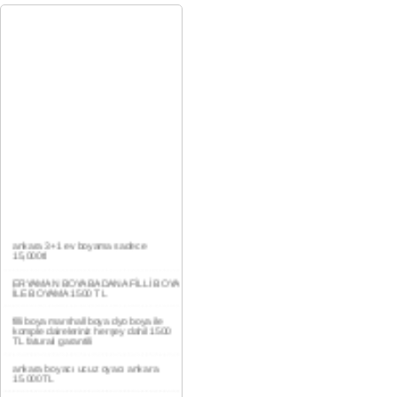
ankara 3+1 ev boyama sadece
15,000tl
ERYAMAN BOYA BADANA FİLLİ BOYA
İLE BOYAMA 1500 TL
filli boya marshall boya dyo boya ile
komple daireleriniz herşey dahil 1500
TL faturalı garantili
ankara boyacı ucuz oyacı ankara
15.000TL
YAŞAMKENT DAİRE BOYAMA 1000TL
EV,İŞYERİ BOYA BADANA USTASI