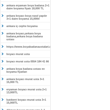
ankara eryaman boya badana 2+1
daire boyama fiyatı 18,000 TL
ankara boyacı boya nasıl yapılır
3+1 daire boyama 15,000tl
ankara iç cephe boyama
ankara boyacı,ankara boya
badana,ankara boya badana
ustası
https://www.boyabadanaustalari.com/
boyacı murat usta
boyacı murat usta 0554 184 41 66
ankara boya badana ustası ev
boyama fiyatları
ankara boyacı murat usta 3+1
15,000 TL
eryaman boyacı murat usta 2+1
13,000TL
batıkent boyacı murat usta 3+1
15,000TL