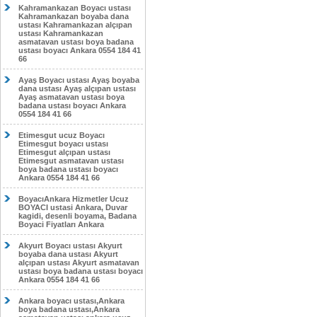
Kahramankazan Boyacı ustası
Kahramankazan boyaba dana
ustası Kahramankazan alçıpan
ustası Kahramankazan
asmatavan ustası boya badana
ustası boyacı Ankara 0554 184 41
66
Ayaş Boyacı ustası Ayaş boyaba
dana ustası Ayaş alçıpan ustası
Ayaş asmatavan ustası boya
badana ustası boyacı Ankara
0554 184 41 66
Etimesgut ucuz Boyacı
Etimesgut boyacı ustası
Etimesgut alçıpan ustası
Etimesgut asmatavan ustası
boya badana ustası boyacı
Ankara 0554 184 41 66
BoyacıAnkara Hizmetler Ucuz
BOYACI ustasi Ankara, Duvar
kagidi, desenli boyama, Badana
Boyaci Fiyatları Ankara
Akyurt Boyacı ustası Akyurt
boyaba dana ustası Akyurt
alçıpan ustası Akyurt asmatavan
ustası boya badana ustası boyacı
Ankara 0554 184 41 66
Ankara boyacı ustası,Ankara
boya badana ustası,Ankara