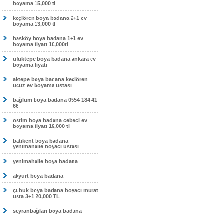
boyama 15,000 tl
keçiören boya badana 2+1 ev
boyama 13,000 tl
hasköy boya badana 1+1 ev
boyama fiyatı 10,000tl
ufuktepe boya badana ankara ev
boyama fiyatı
aktepe boya badana keçiören
ucuz ev boyama ustası
bağlum boya badana 0554 184 41
66
ostim boya badana cebeci ev
boyama fiyatı 19,000 tl
batıkent boya badana
yenimahalle boyacı ustası
yenimahalle boya badana
akyurt boya badana
çubuk boya badana boyacı murat
usta 3+1 20,000 TL
seyranbağları boya badana