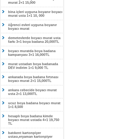
murat 2+1 15,000
bina içleri uyguna boyanır boyacı
murat usta 1+1 10, 000
öğrenci evleri uyguna boyanır
boyacı murat
demetevlerde boyacı murat usta
farkı 3+1 boya badana 20,000TL
boyacı muratda boya badana
kampanyası 3+1 16,000TL
murat ustadan boya badanada
DEV indirim 1+1 9,000 TL
ankarada boya badana fırtınası
boyacı murat 2+1 15,000TL
ankara cebecide boyacı murat
usta 2+1 13,000TL
ucuz boya badana boyacı murat
1+1 8,500
hesaplı boya badana kimde
boyacı murat ustada 4+1 19,750
TL
batıkent kartonpiyer
ustası,eryaman kartonpiyer