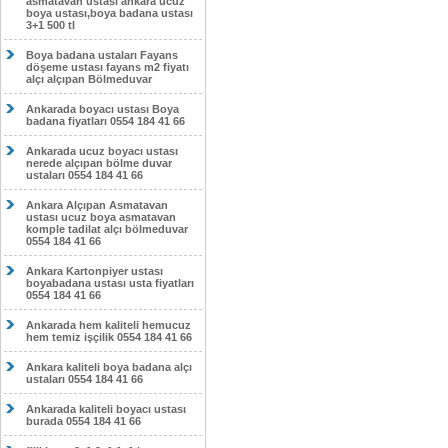
asmatavan ustası ankara ucuz
boya ustası,boya badana ustası
3+1 500 tl
Boya badana ustaları Fayans
döşeme ustası fayans m2 fiyatı
alçı alçıpan Bölmeduvar
Ankarada boyacı ustası Boya
badana fiyatları 0554 184 41 66
Ankarada ucuz boyacı ustası
nerede alçıpan bölme duvar
ustaları 0554 184 41 66
Ankara Alçıpan Asmatavan
ustası ucuz boya asmatavan
komple tadilat alçı bölmeduvar
0554 184 41 66
Ankara Kartonpiyer ustası
boyabadana ustası usta fiyatları
0554 184 41 66
Ankarada hem kaliteli hemucuz
hem temiz işçilik 0554 184 41 66
Ankara kaliteli boya badana alçı
ustaları 0554 184 41 66
Ankarada kaliteli boyacı ustası
burada 0554 184 41 66