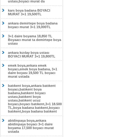
ustası,boyacı murat da
kars boya badana BOYACI
MURAT 3+1 19,500TL
ankara demirtepe boya badana
boyacı murat 3+1 19,000TL
3+1 daire boyama 18,850 TL
Boyaacı murat ta demirtepe boya
ustası
ankara kızılay boya ustası
BOYACI MURAT 3+1 19,800TL
emek boya,ankara emek
boyacı,emek boya badana, 3+1
daire boyası 19,500 TL boyacı
murat ustada
batıkent boya,ankara batıkent
boyacı,batıkent boya
badana,batıkent boyacı
ustası,batıkent boya
ustası,batıkent ucuz
boyacı,boyacı batıkent,3+1 18.500
TL,boya badana batıkent,boyacı
batıkent,boya badana batıkent
abidinpaşa boya,ankara
abidinpaşa boyacı 3+1 daire
boyama 17,500 boyacı murat
ustada