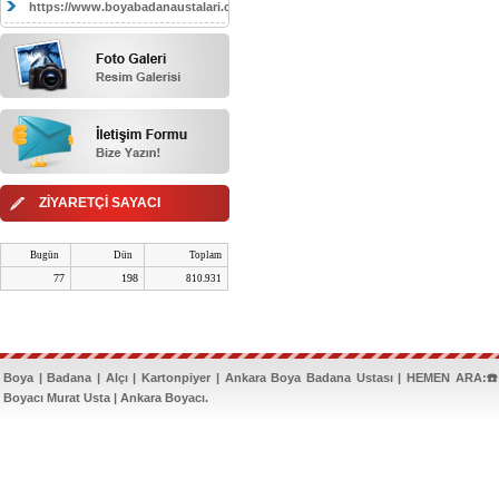
https://www.boyabadanaustalari.com/
ZİYARETÇİ SAYACI
Bugün
Dün
Toplam
77
198
810.931
Boya | Badana | Alçı | Kartonpiyer | Ankara Boya Badana Ustası | HEMEN ARA:☎️
Boyacı Murat Usta | Ankara Boyacı.