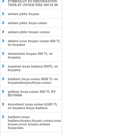
ETİMESĞUT EV DEKORASYON
TADİLAT USTASI 0554 184 41 66
ankara yıldız boyacı
ankara yıldız boya ustası
ankara yıldız boyacı ustası
akdere ucuz boyacı ustası 550 TL
ev boyama
demetevler boyacı 550 TL ev
boyama
eryaman boya badana 550TL ev
boyama
batıkent boya ustası 6500 TL ev
boyama/boyacı/boya ustası
gölbaşı boya ustası 550 TL EV
BOYAMA
konutkent boya ustası 6,500 TL
ev boyama /boya badana
batıkent boya
badana.boyacı.boyacı ustası.usta
boyacı.ucuz boyacı.ankara
boyacıları.