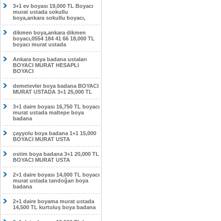
3+1 ev boyası 19,000 TL Boyacı
murat ustada sokullu
boya,ankara sokullu boyacı,
dikmen boya,ankara dikmen
boyacı,0554 184 41 66 18,000 TL
boyacı murat ustada
Ankara boya badana ustaları
BOYACI MURAT HESAPLI
BOYACI
demetevler boya badana BOYACI
MURAT USTADA 3+1 25,000 TL
3+1 daire boyası 16,750 TL boyacı
murat ustada maltepe boya
badana
çayyolu boya badana 1+1 15,000
BOYACI MURAT USTA
ostim boya badana 3+1 20,000 TL
BOYACI MURAT USTA
2+1 daire boyası 14,000 TL boyacı
murat ustada tandoğan boya
badana
2+1 daire boyama murat ustada
14,500 TL kurtuluş boya badana