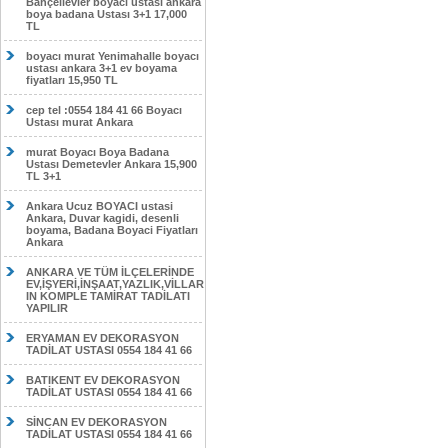
Bahçelievler boyacı ustası ankara
boya badana Ustası 3+1 17,000
TL
boyacı murat Yenimahalle boyacı
ustası ankara 3+1 ev boyama
fiyatları 15,950 TL
cep tel :0554 184 41 66 Boyacı
Ustası murat Ankara
murat Boyacı Boya Badana
Ustası Demetevler Ankara 15,900
TL 3+1
Ankara Ucuz BOYACI ustasi
Ankara, Duvar kagidi, desenli
boyama, Badana Boyaci Fiyatları
Ankara
ANKARA VE TÜM İLÇELERİNDE
EV,İŞYERİ,İNŞAAT,YAZLIK,VİLLAR
IN KOMPLE TAMİRAT TADİLATI
YAPILIR
ERYAMAN EV DEKORASYON
TADİLAT USTASI 0554 184 41 66
BATIKENT EV DEKORASYON
TADİLAT USTASI 0554 184 41 66
SİNCAN EV DEKORASYON
TADİLAT USTASI 0554 184 41 66