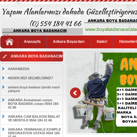
Anasayfa
Ankara Boyacıları
Galeri
Hizmetler
ANKARA BOYA BADANACIM
HAKKIMIZDA
NEDEN BİZİ SEÇMELİSİNİZ?
ankara boya badana işinde nasıl
çalışırız
ANKARA Asmatavan ustası
BOYA BADANA ustası 0554 184
41 66
ANKARA CAM BALKON İMALAT
VE MONTAJI 0554 184 41 66
ANKARA YENİMAHALE KOMPLE
DEKORASYON USTASI 0554 184
41 66