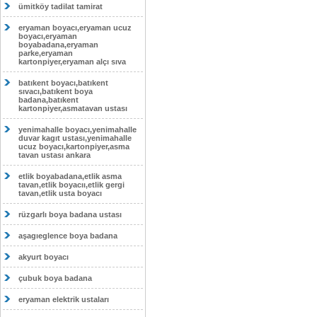
ümitköy tadilat tamirat
eryaman boyacı,eryaman ucuz
boyacı,eryaman
boyabadana,eryaman
parke,eryaman
kartonpiyer,eryaman alçı sıva
batıkent boyacı,batıkent
sıvacı,batıkent boya
badana,batıkent
kartonpiyer,asmatavan ustası
yenimahalle boyacı,yenimahalle
duvar kagıt ustası,yenimahalle
ucuz boyacı,kartonpiyer,asma
tavan ustası ankara
etlik boyabadana,etlik asma
tavan,etlik boyacıı,etlik gergi
tavan,etlik usta boyacı
rüzgarlı boya badana ustası
aşagıeglence boya badana
akyurt boyacı
çubuk boya badana
eryaman elektrik ustaları