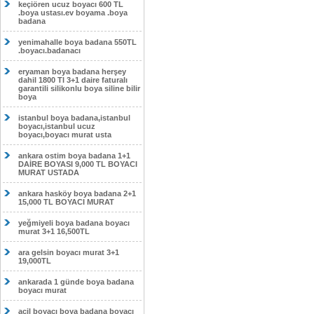
keçiören ucuz boyacı 600 TL
.boya ustası.ev boyama .boya
badana
yenimahalle boya badana 550TL
.boyacı.badanacı
eryaman boya badana herşey
dahil 1800 Tl 3+1 daire faturalı
garantili silikonlu boya siline bilir
boya
istanbul boya badana,istanbul
boyacı,istanbul ucuz
boyacı,boyacı murat usta
ankara ostim boya badana 1+1
DAİRE BOYASI 9,000 TL BOYACI
MURAT USTADA
ankara hasköy boya badana 2+1
15,000 TL BOYACI MURAT
yeğmiyeli boya badana boyacı
murat 3+1 16,500TL
ara gelsin boyacı murat 3+1
19,000TL
ankarada 1 günde boya badana
boyacı murat
acil boyacı boya badana boyacı