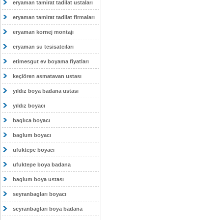
eryaman tamirat tadilat ustaları
eryaman tamirat tadilat firmaları
eryaman kornej montajı
eryaman su tesisatcıları
etimesgut ev boyama fiyatları
keçiören asmatavan ustası
yıldız boya badana ustası
yıldız boyacı
baglıca boyacı
baglum boyacı
ufuktepe boyacı
ufuktepe boya badana
baglum boya ustası
seyranbagları boyacı
seyranbagları boya badana