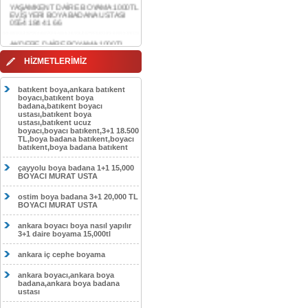
0554 184 41 66
AKDERE DAİRE BOYAMA 1000TL
EV,İŞYERİ BOYA BADANA USTASI
0554 184 41 66
HİZMETLERİMİZ
CEBECİ DAİRE BOYAMA 1000TL
EV,İŞYERİ BOYA BADANA USTASI
0554 184 41 66
batıkent boya,ankara batıkent
boyacı,batıkent boya
HASKÖY DAİRE BOYAMA 1000TL
badana,batıkent boyacı
EV,İŞYERİ BOYA BADANA USTASI
ustası,batıkent boya
0554 184 41 66
ustası,batıkent ucuz
boyacı,boyacı batıkent,3+1 18.500
GÖLBAŞI DAİRE BOYAMA 1000TL
TL,boya badana batıkent,boyacı
EV,İŞYERİ BOYA BADANA USTASI
batıkent,boya badana batıkent
0554 184 41 66
çayyolu boya badana 1+1 15,000
SOKULLU DAİRE BOYAMA 1000TL
BOYACI MURAT USTA
EV,İŞYERİ BOYA BADANA USTASI
0554 184 41 66
ostim boya badana 3+1 20,000 TL
BOYACI MURAT USTA
ankara boyacı boya nasıl yapılır
3+1 daire boyama 15,000tl
ankara iç cephe boyama
ankara boyacı,ankara boya
badana,ankara boya badana
ustası