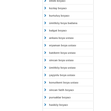
emek boyacı
kızılay boyacı
kurtuluş boyacı
ümitköy boya badana
balgat boyacı
ankara boya ustası
eryaman boya ustası
batıkent boya ustası
sincan boya ustası
ümitköy boya ustası
çayyolu boya ustası
konutkent boya ustası
sincan fatih boyacı
pursaklar boyacı
hasköy boyacı