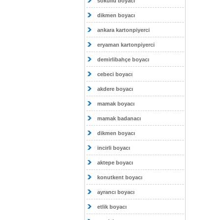
sokullu boyacı
dikmen boyacı
ankara kartonpiyerci
eryaman kartonpiyerci
demirlibahçe boyacı
cebeci boyacı
akdere boyacı
mamak boyacı
mamak badanacı
dikmen boyacı
incirli boyacı
aktepe boyacı
konutkent boyacı
ayrancı boyacı
etlik boyacı