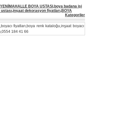
YENİMAHALLE BOYA USTASI,boya badana işi
ı ustası,inşaat dekorasyon fiyatları,BOYA
Kategoriler