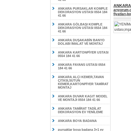
ANKARA 
ANKARA PURSAKLAR KOMPLE
arıyorum,o
DEKORASYON USTASI 0554 184
fiyatları,
41 66
ANKARA GÖLBAŞI KOMPLE
DEKORASYON USTASI 0554 184
41 66
ANKARA DUŞAKABİN BANYO
DOLABI İMALAT VE MONTAJ
ANKARA KARTONPİYER USTASI
0554 184 41 66
ANKARA FAYANS USTASI 0554
184 41 66
ANKARA ALÇI KEMER,TAVAN
ÇITASI,SÜTUN
KEMER,KARTONPİYER TAMİRAT
MONTAJ
ANKARA DUVAR KAGIT MODEL
VE MONTAJI 0554 184 41 66
ANKARA TAMİRAT TADİLAT
DEKORASYON EV YENİLEME
ANKARA BOYA BADANA
pursaklar boya badana 3+1 ev