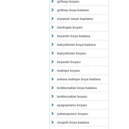
gölbaşı boyacı
gölbaşı boya badana
eryaman tavan kaplama
tandogan boyacı
beşevler boya badana
bahçelievler boya badana
bahçelievler boyacı
beşevler boyacı
maltepe boyacı
ankara maltepe boya badana
kırıkkonaklar boya badana
kırıkkonaklar boyacı
aşagıayrancı boyacı
yukarıayrancı boyacı
rüzgarlı boya badana