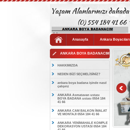
Anasayfa
Ankara Boyacıları
ANKARA BOYA BADANACIM
HAKKIMIZDA
NEDEN BİZİ SEÇMELİSİNİZ?
ankara boya badana işinde nasıl
çalışırız
ANKARA Asmatavan ustası
BOYA BADANA ustası 0554 184
41 66
ANKARA CAM BALKON İMALAT
VE MONTAJI 0554 184 41 66
ANKARA YENİMAHALE KOMPLE
DEKORASYON USTASI 0554 184
41 66