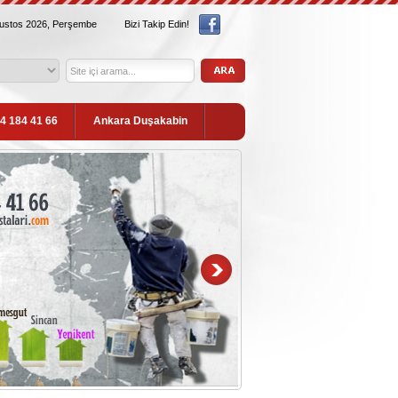
ğustos 2026, Perşembe
Bizi Takip Edin!
54 184 41 66
Ankara Duşakabin