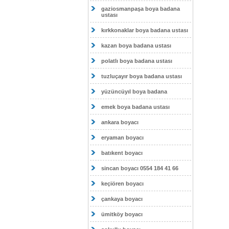
gaziosmanpaşa boya badana
ustası
kırkkonaklar boya badana ustası
kazan boya badana ustası
polatlı boya badana ustası
tuzluçayır boya badana ustası
yüzüncüyıl boya badana
emek boya badana ustası
ankara boyacı
eryaman boyacı
batıkent boyacı
sincan boyacı 0554 184 41 66
keçiören boyacı
çankaya boyacı
ümitköy boyacı