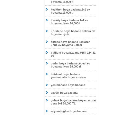
boyama 15,000 tl
keçiören boya badana 2+1 ev
boyama 13,000 tl
hasköy boya badana 1+1 ev
boyama fiyatı 10,000tl
ufuktepe boya badana ankara ev
boyama fiyatı
aktepe boya badana keçiören
ucuz ev boyama ustası
bağlum boya badana 0554 184 41
66
ostim boya badana cebeci ev
boyama fiyatı 19,000 tl
batıkent boya badana
yenimahalle boyacı ustası
yenimahalle boya badana
akyurt boya badana
çubuk boya badana boyacı murat
usta 3+1 20,000 TL
seyranbağları boya badana