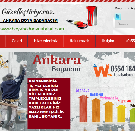
Bugün
06 A
Galeri
Hizmetlerimiz
Hakkımızda
İletişim
(0)5