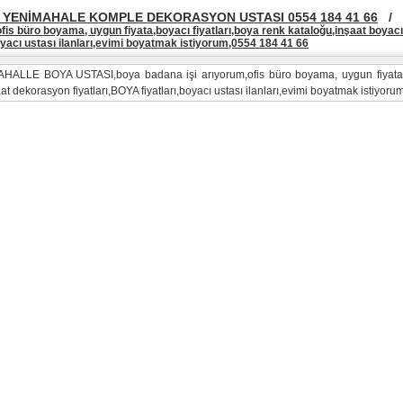
YENİMAHALE KOMPLE DEKORASYON USTASI 0554 184 41 66
/
fis büro boyama, uygun fiyata,boyacı fiyatları,boya renk kataloğu,inşaat boyac
boyacı ustası ilanları,evimi boyatmak istiyorum,0554 184 41 66