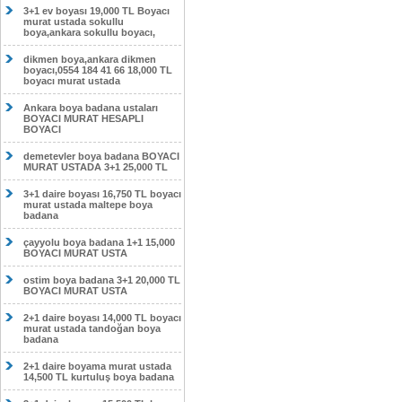
3+1 ev boyası 19,000 TL Boyacı
murat ustada sokullu
boya,ankara sokullu boyacı,
dikmen boya,ankara dikmen
boyacı,0554 184 41 66 18,000 TL
boyacı murat ustada
Ankara boya badana ustaları
BOYACI MURAT HESAPLI
BOYACI
demetevler boya badana BOYACI
MURAT USTADA 3+1 25,000 TL
3+1 daire boyası 16,750 TL boyacı
murat ustada maltepe boya
badana
çayyolu boya badana 1+1 15,000
BOYACI MURAT USTA
ostim boya badana 3+1 20,000 TL
BOYACI MURAT USTA
2+1 daire boyası 14,000 TL boyacı
murat ustada tandoğan boya
badana
2+1 daire boyama murat ustada
14,500 TL kurtuluş boya badana