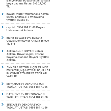
Bahçelievler boyacı ustası ankara
boya badana Ustası 3+1 17,000
TL
boyacı murat Yenimahalle boyacı
ustası ankara 3+1 ev boyama
fiyatları 15,950 TL
cep tel :0554 184 41 66 Boyacı
Ustası murat Ankara
murat Boyacı Boya Badana
Ustası Demetevler Ankara 15,900
TL 3+1
Ankara Ucuz BOYACI ustasi
Ankara, Duvar kagidi, desenli
boyama, Badana Boyaci Fiyatları
Ankara
ANKARA VE TÜM İLÇELERİNDE
EV,İŞYERİ,İNŞAAT,YAZLIK,VİLLAR
IN KOMPLE TAMİRAT TADİLATI
YAPILIR
ERYAMAN EV DEKORASYON
TADİLAT USTASI 0554 184 41 66
BATIKENT EV DEKORASYON
TADİLAT USTASI 0554 184 41 66
SİNCAN EV DEKORASYON
TADİLAT USTASI 0554 184 41 66