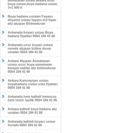
asmatavan ustası ankara ucuz
boya ustası,boya badana ustası
3+1 500 tl
Boya badana ustaları Fayans
döşeme ustası fayans m2 fiyatı
alçı alçıpan Bölmeduvar
Ankarada boyacı ustası Boya
badana fiyatları 0554 184 41 66
Ankarada ucuz boyacı ustası
nerede alçıpan bölme duvar
ustaları 0554 184 41 66
Ankara Alçıpan Asmatavan
ustası ucuz boya asmatavan
komple tadilat alçı bölmeduvar
0554 184 41 66
Ankara Kartonpiyer ustası
boyabadana ustası usta fiyatları
0554 184 41 66
Ankarada hem kaliteli hemucuz
hem temiz işçilik 0554 184 41 66
Ankara kaliteli boya badana alçı
ustaları 0554 184 41 66
Ankarada kaliteli boyacı ustası
burada 0554 184 41 66