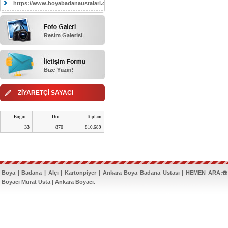
https://www.boyabadanaustalari.com/
ZİYARETÇİ SAYACI
Bugün
Dün
Toplam
33
870
810.689
Boya | Badana | Alçı | Kartonpiyer | Ankara Boya Badana Ustası | HEMEN ARA:☎️
Boyacı Murat Usta | Ankara Boyacı.