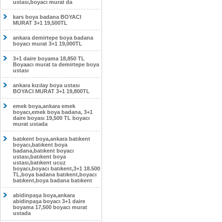
ustası,boyacı murat da
kars boya badana BOYACI
MURAT 3+1 19,500TL
ankara demirtepe boya badana
boyacı murat 3+1 19,000TL
3+1 daire boyama 18,850 TL
Boyaacı murat ta demirtepe boya
ustası
ankara kızılay boya ustası
BOYACI MURAT 3+1 19,800TL
emek boya,ankara emek
boyacı,emek boya badana, 3+1
daire boyası 19,500 TL boyacı
murat ustada
batıkent boya,ankara batıkent
boyacı,batıkent boya
badana,batıkent boyacı
ustası,batıkent boya
ustası,batıkent ucuz
boyacı,boyacı batıkent,3+1 18.500
TL,boya badana batıkent,boyacı
batıkent,boya badana batıkent
abidinpaşa boya,ankara
abidinpaşa boyacı 3+1 daire
boyama 17,500 boyacı murat
ustada