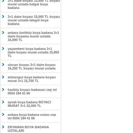
3+1 daire boyası 15,500 TL boyacı
murat ustada balgat boya
badana
3+1 daire boyası 15,000 TL boyacı
murat ustada lalegül boya
badana
ankara ümitköy boya badana 3+1
daire boyama murat ustada
16,000 TL
yaşamkent boya badana 3+1
daire boyası murat ustada 15,850
TL
sincan boyacı 3+1 daire boyası
16,250 TL boyacı murat ustada
etimesgut boya badana boyacı
murat 3+1 15,750 TL
hasköy boyacı badanacı cep tel
0554 184 41 66
ayvalı boya badana BOYACI
MURAT 3+1 22,000 TL
ankara boya badana ustası cep
tel 0554 184 41 66
ERYAMAN BOYA BADANA
USTALARI