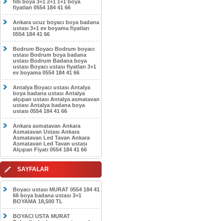
filli boya 3+1 2+1 1+1 boya
fiyatları 0554 184 41 66
Ankara ucuz boyacı boya badana
ustası 3+1 ev boyama fiyatları
0554 184 41 66
Bodrum Boyacı Bodrum boyacı
ustası Bodrum boya badana
ustası Bodrum Badana boya
ustası Boyacı ustası fiyatları 3+1
ev boyama 0554 184 41 66
Antalya Boyacı ustası Antalya
boya badana ustası Antalya
alçıpan ustası Antalya asmatavan
ustası Antalya badana boya
ustası 0554 184 41 66
Ankara asmatavan Ankara
Asmatavan Ustası Ankara
Asmatavan Led Tavan Ankara
Asmatavan Led Tavan ustası
Alçıpan Fiyatı 0554 184 41 66
SAYFALAR
Boyacı ustası MURAT 0554 184 41
66 boya badana ustası 3+1
BOYAMA 18,500 TL
BOYACI USTA MURAT