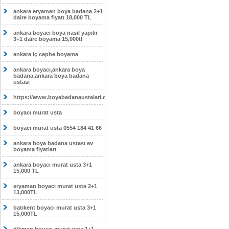
ankara eryaman boya badana 2+1
daire boyama fiyatı 18,000 TL
ankara boyacı boya nasıl yapılır
3+1 daire boyama 15,000tl
ankara iç cephe boyama
ankara boyacı,ankara boya
badana,ankara boya badana
ustası
https://www.boyabadanaustalari.com/
boyacı murat usta
boyacı murat usta 0554 184 41 66
ankara boya badana ustası ev
boyama fiyatları
ankara boyacı murat usta 3+1
15,000 TL
eryaman boyacı murat usta 2+1
13,000TL
batıkent boyacı murat usta 3+1
15,000TL