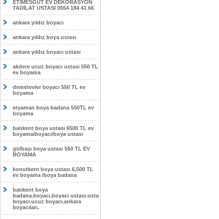
ETİMESĞUT EV DEKORASYON
TADİLAT USTASI 0554 184 41 66
ankara yıldız boyacı
ankara yıldız boya ustası
ankara yıldız boyacı ustası
akdere ucuz boyacı ustası 550 TL
ev boyama
demetevler boyacı 550 TL ev
boyama
eryaman boya badana 550TL ev
boyama
batıkent boya ustası 6500 TL ev
boyama/boyacı/boya ustası
gölbaşı boya ustası 550 TL EV
BOYAMA
konutkent boya ustası 6,500 TL
ev boyama /boya badana
batıkent boya
badana.boyacı.boyacı ustası.usta
boyacı.ucuz boyacı.ankara
boyacıları.