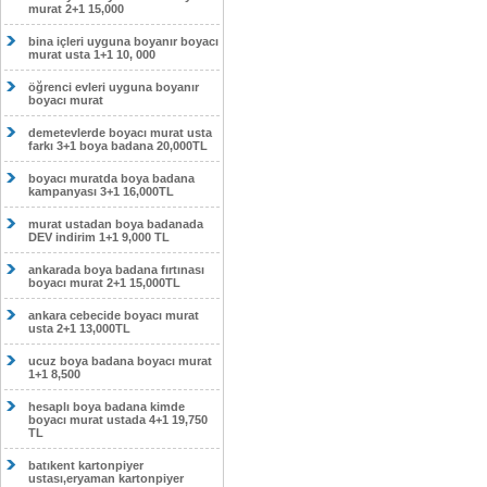
murat 2+1 15,000
bina içleri uyguna boyanır boyacı
murat usta 1+1 10, 000
öğrenci evleri uyguna boyanır
boyacı murat
demetevlerde boyacı murat usta
farkı 3+1 boya badana 20,000TL
boyacı muratda boya badana
kampanyası 3+1 16,000TL
murat ustadan boya badanada
DEV indirim 1+1 9,000 TL
ankarada boya badana fırtınası
boyacı murat 2+1 15,000TL
ankara cebecide boyacı murat
usta 2+1 13,000TL
ucuz boya badana boyacı murat
1+1 8,500
hesaplı boya badana kimde
boyacı murat ustada 4+1 19,750
TL
batıkent kartonpiyer
ustası,eryaman kartonpiyer