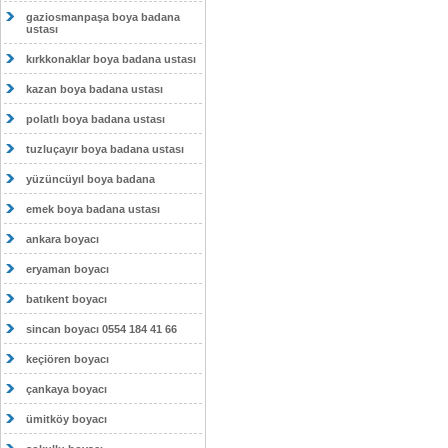
gaziosmanpaşa boya badana
ustası
kırkkonaklar boya badana ustası
kazan boya badana ustası
polatlı boya badana ustası
tuzluçayır boya badana ustası
yüzüncüyıl boya badana
emek boya badana ustası
ankara boyacı
eryaman boyacı
batıkent boyacı
sincan boyacı 0554 184 41 66
keçiören boyacı
çankaya boyacı
ümitköy boyacı