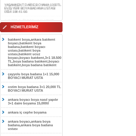
0554 184 41 66
AKDERE DAİRE BOYAMA 1000TL
EV,İŞYERİ BOYA BADANA USTASI
0554 184 41 66
HİZMETLERİMİZ
CEBECİ DAİRE BOYAMA 1000TL
EV,İŞYERİ BOYA BADANA USTASI
0554 184 41 66
batıkent boya,ankara batıkent
boyacı,batıkent boya
HASKÖY DAİRE BOYAMA 1000TL
badana,batıkent boyacı
EV,İŞYERİ BOYA BADANA USTASI
ustası,batıkent boya
0554 184 41 66
ustası,batıkent ucuz
boyacı,boyacı batıkent,3+1 18.500
GÖLBAŞI DAİRE BOYAMA 1000TL
TL,boya badana batıkent,boyacı
EV,İŞYERİ BOYA BADANA USTASI
batıkent,boya badana batıkent
0554 184 41 66
çayyolu boya badana 1+1 15,000
SOKULLU DAİRE BOYAMA 1000TL
BOYACI MURAT USTA
EV,İŞYERİ BOYA BADANA USTASI
0554 184 41 66
ostim boya badana 3+1 20,000 TL
BOYACI MURAT USTA
ankara boyacı boya nasıl yapılır
3+1 daire boyama 15,000tl
ankara iç cephe boyama
ankara boyacı,ankara boya
badana,ankara boya badana
ustası