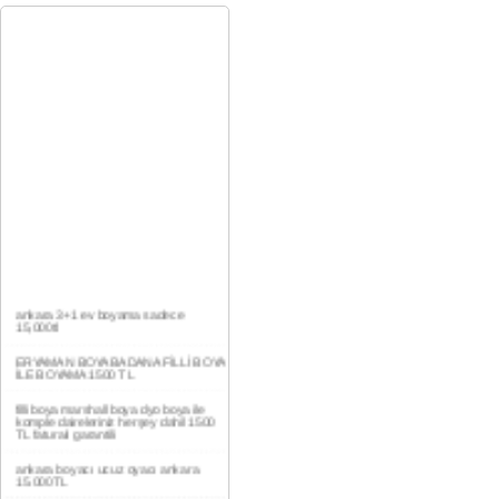
ankara 3+1 ev boyama sadece
15,000tl
ERYAMAN BOYA BADANA FİLLİ BOYA
İLE BOYAMA 1500 TL
filli boya marshall boya dyo boya ile
komple daireleriniz herşey dahil 1500
TL faturalı garantili
ankara boyacı ucuz oyacı ankara
15.000TL
YAŞAMKENT DAİRE BOYAMA 1000TL
EV,İŞYERİ BOYA BADANA USTASI