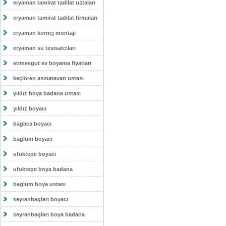
eryaman tamirat tadilat ustaları
eryaman tamirat tadilat firmaları
eryaman kornej montajı
eryaman su tesisatcıları
etimesgut ev boyama fiyatları
keçiören asmatavan ustası
yıldız boya badana ustası
yıldız boyacı
baglıca boyacı
baglum boyacı
ufuktepe boyacı
ufuktepe boya badana
baglum boya ustası
seyranbagları boyacı
seyranbagları boya badana