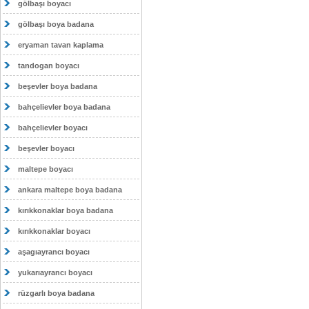
gölbaşı boyacı
gölbaşı boya badana
eryaman tavan kaplama
tandogan boyacı
beşevler boya badana
bahçelievler boya badana
bahçelievler boyacı
beşevler boyacı
maltepe boyacı
ankara maltepe boya badana
kırıkkonaklar boya badana
kırıkkonaklar boyacı
aşagıayrancı boyacı
yukarıayrancı boyacı
rüzgarlı boya badana