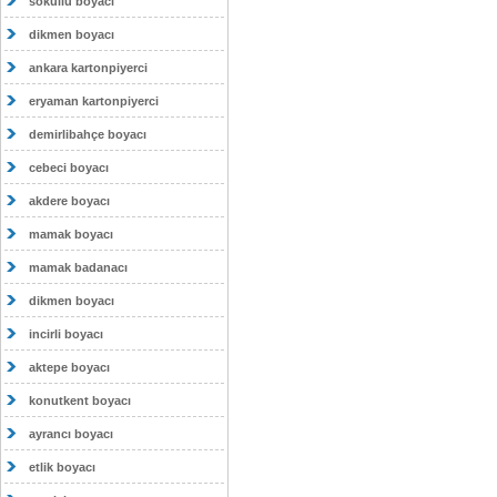
sokullu boyacı
dikmen boyacı
ankara kartonpiyerci
eryaman kartonpiyerci
demirlibahçe boyacı
cebeci boyacı
akdere boyacı
mamak boyacı
mamak badanacı
dikmen boyacı
incirli boyacı
aktepe boyacı
konutkent boyacı
ayrancı boyacı
etlik boyacı