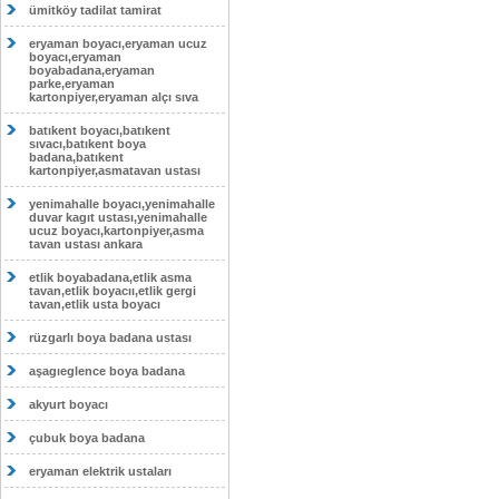
ümitköy tadilat tamirat
eryaman boyacı,eryaman ucuz
boyacı,eryaman
boyabadana,eryaman
parke,eryaman
kartonpiyer,eryaman alçı sıva
batıkent boyacı,batıkent
sıvacı,batıkent boya
badana,batıkent
kartonpiyer,asmatavan ustası
yenimahalle boyacı,yenimahalle
duvar kagıt ustası,yenimahalle
ucuz boyacı,kartonpiyer,asma
tavan ustası ankara
etlik boyabadana,etlik asma
tavan,etlik boyacıı,etlik gergi
tavan,etlik usta boyacı
rüzgarlı boya badana ustası
aşagıeglence boya badana
akyurt boyacı
çubuk boya badana
eryaman elektrik ustaları