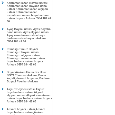
Kahramankazan Boyacı ustası
Kahramankazan boyaba dana
ustası Kahramankazan alçıpan
ustası Kahramankazan
asmatavan ustası boya badana
ustası boyacı Ankara 0554 184 41
66
Ayaş Boyacı ustası Ayaş boyaba
dana ustası Ayaş alçıpan ustası
Ayaş asmatavan ustası boya
badana ustası boyacı Ankara
0554 184 41 66
Etimesgut ucuz Boyacı
Etimesgut boyacı ustası
Etimesgut alçıpan ustası
Etimesgut asmatavan ustası
boya badana ustası boyacı
Ankara 0554 184 41 66
BoyacıAnkara Hizmetler Ucuz
BOYACI ustasi Ankara, Duvar
kagidi, desenli boyama, Badana
Boyaci Fiyatları Ankara
Akyurt Boyacı ustası Akyurt
boyaba dana ustası Akyurt
alçıpan ustası Akyurt asmatavan
ustası boya badana ustası boyacı
Ankara 0554 184 41 66
Ankara boyacı ustası,Ankara
boya badana ustası,Ankara