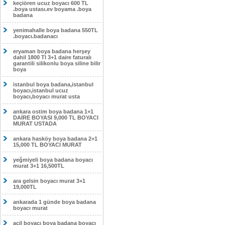
keçiören ucuz boyacı 600 TL
.boya ustası.ev boyama .boya
badana
yenimahalle boya badana 550TL
.boyacı.badanacı
eryaman boya badana herşey
dahil 1800 Tl 3+1 daire faturalı
garantili silikonlu boya siline bilir
boya
istanbul boya badana,istanbul
boyacı,istanbul ucuz
boyacı,boyacı murat usta
ankara ostim boya badana 1+1
DAİRE BOYASI 9,000 TL BOYACI
MURAT USTADA
ankara hasköy boya badana 2+1
15,000 TL BOYACI MURAT
yeğmiyeli boya badana boyacı
murat 3+1 16,500TL
ara gelsin boyacı murat 3+1
19,000TL
ankarada 1 günde boya badana
boyacı murat
acil boyacı boya badana boyacı