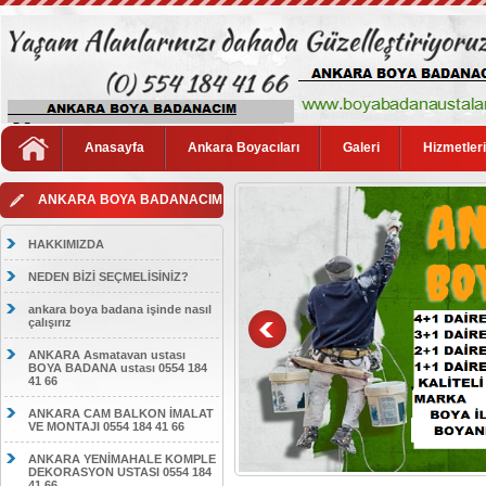
Anasayfa
Ankara Boyacıları
Galeri
Hizmetler
ANKARA BOYA BADANACIM
HAKKIMIZDA
NEDEN BİZİ SEÇMELİSİNİZ?
ankara boya badana işinde nasıl
çalışırız
ANKARA Asmatavan ustası
BOYA BADANA ustası 0554 184
41 66
ANKARA CAM BALKON İMALAT
VE MONTAJI 0554 184 41 66
ANKARA YENİMAHALE KOMPLE
DEKORASYON USTASI 0554 184
41 66