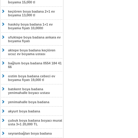
boyama 15,000 tl
keçiören boya badana 2+1 ev
boyama 13,000 tl
hasköy boya badana 1+1 ev
boyama fiyatı 10,000tl
ufuktepe boya badana ankara ev
boyama fiyatı
aktepe boya badana keçiören
ucuz ev boyama ustası
bağlum boya badana 0554 184 41
66
ostim boya badana cebeci ev
boyama fiyatı 19,000 tl
batıkent boya badana
yenimahalle boyacı ustası
yenimahalle boya badana
akyurt boya badana
çubuk boya badana boyacı murat
usta 3+1 20,000 TL
seyranbağları boya badana