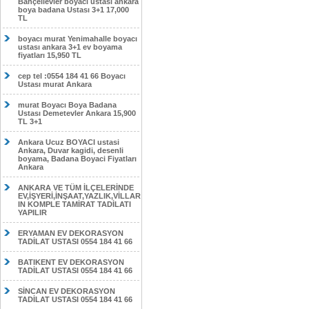
Bahçelievler boyacı ustası ankara
boya badana Ustası 3+1 17,000
TL
boyacı murat Yenimahalle boyacı
ustası ankara 3+1 ev boyama
fiyatları 15,950 TL
cep tel :0554 184 41 66 Boyacı
Ustası murat Ankara
murat Boyacı Boya Badana
Ustası Demetevler Ankara 15,900
TL 3+1
Ankara Ucuz BOYACI ustasi
Ankara, Duvar kagidi, desenli
boyama, Badana Boyaci Fiyatları
Ankara
ANKARA VE TÜM İLÇELERİNDE
EV,İŞYERİ,İNŞAAT,YAZLIK,VİLLAR
IN KOMPLE TAMİRAT TADİLATI
YAPILIR
ERYAMAN EV DEKORASYON
TADİLAT USTASI 0554 184 41 66
BATIKENT EV DEKORASYON
TADİLAT USTASI 0554 184 41 66
SİNCAN EV DEKORASYON
TADİLAT USTASI 0554 184 41 66