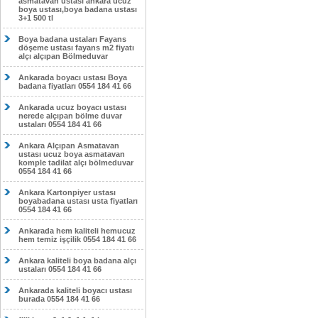
asmatavan ustası ankara ucuz
boya ustası,boya badana ustası
3+1 500 tl
Boya badana ustaları Fayans
döşeme ustası fayans m2 fiyatı
alçı alçıpan Bölmeduvar
Ankarada boyacı ustası Boya
badana fiyatları 0554 184 41 66
Ankarada ucuz boyacı ustası
nerede alçıpan bölme duvar
ustaları 0554 184 41 66
Ankara Alçıpan Asmatavan
ustası ucuz boya asmatavan
komple tadilat alçı bölmeduvar
0554 184 41 66
Ankara Kartonpiyer ustası
boyabadana ustası usta fiyatları
0554 184 41 66
Ankarada hem kaliteli hemucuz
hem temiz işçilik 0554 184 41 66
Ankara kaliteli boya badana alçı
ustaları 0554 184 41 66
Ankarada kaliteli boyacı ustası
burada 0554 184 41 66