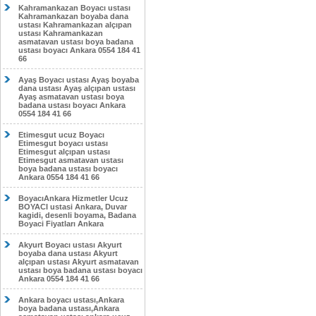
Kahramankazan Boyacı ustası
Kahramankazan boyaba dana
ustası Kahramankazan alçıpan
ustası Kahramankazan
asmatavan ustası boya badana
ustası boyacı Ankara 0554 184 41
66
Ayaş Boyacı ustası Ayaş boyaba
dana ustası Ayaş alçıpan ustası
Ayaş asmatavan ustası boya
badana ustası boyacı Ankara
0554 184 41 66
Etimesgut ucuz Boyacı
Etimesgut boyacı ustası
Etimesgut alçıpan ustası
Etimesgut asmatavan ustası
boya badana ustası boyacı
Ankara 0554 184 41 66
BoyacıAnkara Hizmetler Ucuz
BOYACI ustasi Ankara, Duvar
kagidi, desenli boyama, Badana
Boyaci Fiyatları Ankara
Akyurt Boyacı ustası Akyurt
boyaba dana ustası Akyurt
alçıpan ustası Akyurt asmatavan
ustası boya badana ustası boyacı
Ankara 0554 184 41 66
Ankara boyacı ustası,Ankara
boya badana ustası,Ankara