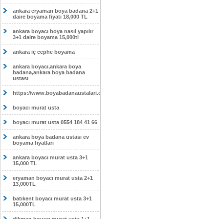
ankara eryaman boya badana 2+1
daire boyama fiyatı 18,000 TL
ankara boyacı boya nasıl yapılır
3+1 daire boyama 15,000tl
ankara iç cephe boyama
ankara boyacı,ankara boya
badana,ankara boya badana
ustası
https://www.boyabadanaustalari.com/
boyacı murat usta
boyacı murat usta 0554 184 41 66
ankara boya badana ustası ev
boyama fiyatları
ankara boyacı murat usta 3+1
15,000 TL
eryaman boyacı murat usta 2+1
13,000TL
batıkent boyacı murat usta 3+1
15,000TL