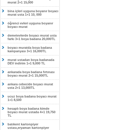
murat 2+1 15,000
bina içleri uyguna boyanır boyacı
murat usta 1+1 10, 000
öğrenci evleri uyguna boyanır
boyacı murat
demetevlerde boyacı murat usta
farkı 3+1 boya badana 20,000TL
boyacı muratda boya badana
kampanyası 3+1 16,000TL
murat ustadan boya badanada
DEV indirim 1+1 9,000 TL
ankarada boya badana fırtınası
boyacı murat 2+1 15,000TL
ankara cebecide boyacı murat
usta 2+1 13,000TL
ucuz boya badana boyacı murat
1+1 8,500
hesaplı boya badana kimde
boyacı murat ustada 4+1 19,750
TL
batıkent kartonpiyer
ustası,eryaman kartonpiyer