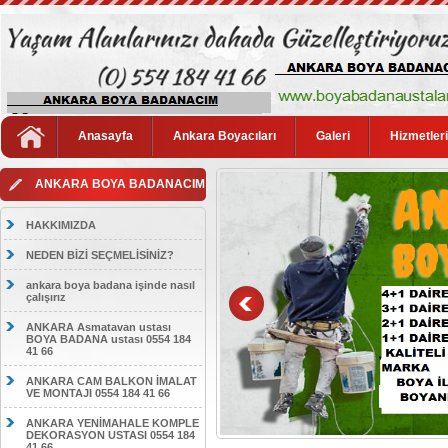
Anasayfa
Ankara Boyacıları
Galeri
Hizmetler
ANKARA BOYA BADANACIM
HAKKIMIZDA
NEDEN BİZİ SEÇMELİSİNİZ?
ankara boya badana işinde nasıl
çalışırız
ANKARA Asmatavan ustası
BOYA BADANA ustası 0554 184
41 66
ANKARA CAM BALKON İMALAT
VE MONTAJI 0554 184 41 66
ANKARA YENİMAHALE KOMPLE
DEKORASYON USTASI 0554 184
41 66