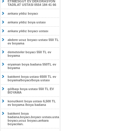
ETİMESĞUT EV DEKORASYON
TADİLAT USTASI 0554 184 41 66
ankara yıldız boyacı
ankara yıldız boya ustası
ankara yıldız boyacı ustası
akdere ucuz boyacı ustası 550 TL
ev boyama
demetevler boyacı 550 TL ev
boyama
eryaman boya badana 550TL ev
boyama
batıkent boya ustası 6500 TL ev
boyama/boyacı/boya ustası
gölbaşı boya ustası 550 TL EV
BOYAMA
konutkent boya ustası 6,500 TL
ev boyama /boya badana
batıkent boya
badana.boyacı.boyacı ustası.usta
boyacı.ucuz boyacı.ankara
boyacıları.