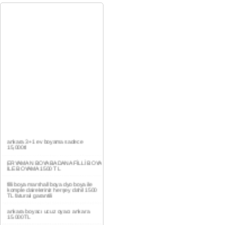
ankara 3+1 ev boyama sadece
15,000tl
ERYAMAN BOYA BADANA FİLLİ BOYA
İLE BOYAMA 1500 TL
filli boya marshall boya dyo boya ile
komple daireleriniz herşey dahil 1500
TL faturalı garantili
ankara boyacı ucuz oyacı ankara
15.000TL
YAŞAMKENT DAİRE BOYAMA 1000TL
EV,İŞYERİ BOYA BADANA USTASI