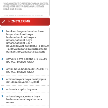
0554 184 41 66
AKDERE DAİRE BOYAMA 1000TL
EV,İŞYERİ BOYA BADANA USTASI
0554 184 41 66
CEBECİ DAİRE BOYAMA 1000TL
HİZMETLERİMİZ
EV,İŞYERİ BOYA BADANA USTASI
0554 184 41 66
batıkent boya,ankara batıkent
HASKÖY DAİRE BOYAMA 1000TL
boyacı,batıkent boya
EV,İŞYERİ BOYA BADANA USTASI
badana,batıkent boyacı
0554 184 41 66
ustası,batıkent boya
ustası,batıkent ucuz
boyacı,boyacı batıkent,3+1 18.500
GÖLBAŞI DAİRE BOYAMA 1000TL
TL,boya badana batıkent,boyacı
EV,İŞYERİ BOYA BADANA USTASI
batıkent,boya badana batıkent
0554 184 41 66
çayyolu boya badana 1+1 15,000
SOKULLU DAİRE BOYAMA 1000TL
BOYACI MURAT USTA
EV,İŞYERİ BOYA BADANA USTASI
0554 184 41 66
ostim boya badana 3+1 20,000 TL
BOYACI MURAT USTA
ankara boyacı boya nasıl yapılır
3+1 daire boyama 15,000tl
ankara iç cephe boyama
ankara boyacı,ankara boya
badana,ankara boya badana
ustası