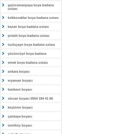
gaziosmanpaşa boya badana
ustası
kırkkonaklar boya badana ustası
kazan boya badana ustası
polatlı boya badana ustası
tuzluçayır boya badana ustası
yüzüncüyıl boya badana
emek boya badana ustası
ankara boyacı
eryaman boyacı
batıkent boyacı
sincan boyacı 0554 184 41 66
keçiören boyacı
çankaya boyacı
ümitköy boyacı