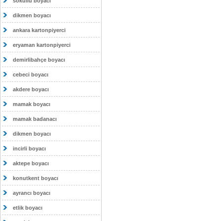
sokullu boyacı
dikmen boyacı
ankara kartonpiyerci
eryaman kartonpiyerci
demirlibahçe boyacı
cebeci boyacı
akdere boyacı
mamak boyacı
mamak badanacı
dikmen boyacı
incirli boyacı
aktepe boyacı
konutkent boyacı
ayrancı boyacı
etlik boyacı