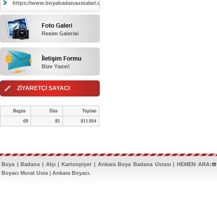
https://www.boyabadanaustalari.com/
ZİYARETÇİ SAYACI
Bugün
Dün
Toplam
69
81
811.004
Boya | Badana | Alçı | Kartonpiyer | Ankara Boya Badana Ustası | HEMEN ARA:☎️
Boyacı Murat Usta | Ankara Boyacı.