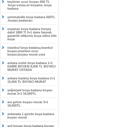
keçiören ucuz boyacı 600 TL
.boya ustası.ev boyama .boya
badana
yenimahalle boya badana 550TL
.boyacı.badanacı
eryaman boya badana herşey
dahil 1800 Tl 3+1 daire faturalı
garantili silikonlu boya siline bilir
boya
istanbul boya badana,istanbul
boyacı,istanbul ucuz
boyacı,boyacı murat usta
ankara ostim boya badana 1+1
DAİRE BOYASI 9,000 TL BOYACI
MURAT USTADA
ankara hasköy boya badana 2+1
15,000 TL BOYACI MURAT
yeğmiyeli boya badana boyacı
murat 3+1 16,500TL
ara gelsin boyacı murat 3+1
19,000TL
ankarada 1 günde boya badana
boyacı murat
acil boyacı boya badana boyacı