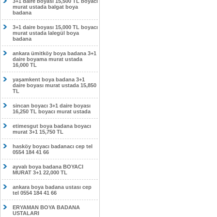
3+1 daire boyası 15,500 TL boyacı
murat ustada balgat boya
badana
3+1 daire boyası 15,000 TL boyacı
murat ustada lalegül boya
badana
ankara ümitköy boya badana 3+1
daire boyama murat ustada
16,000 TL
yaşamkent boya badana 3+1
daire boyası murat ustada 15,850
TL
sincan boyacı 3+1 daire boyası
16,250 TL boyacı murat ustada
etimesgut boya badana boyacı
murat 3+1 15,750 TL
hasköy boyacı badanacı cep tel
0554 184 41 66
ayvalı boya badana BOYACI
MURAT 3+1 22,000 TL
ankara boya badana ustası cep
tel 0554 184 41 66
ERYAMAN BOYA BADANA
USTALARI