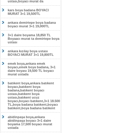
ustası,boyacı murat da
kars boya badana BOYACI
MURAT 3+1 19,500TL
ankara demirtepe boya badana
boyacı murat 3+1 19,000TL
3+1 daire boyama 18,850 TL
Boyaacı murat ta demirtepe boya
ustası
ankara kızılay boya ustası
BOYACI MURAT 3+1 19,800TL
emek boya,ankara emek
boyacı,emek boya badana, 3+1
daire boyası 19,500 TL boyacı
murat ustada
batıkent boya,ankara batıkent
boyacı,batıkent boya
badana,batıkent boyacı
ustası,batıkent boya
ustası,batıkent ucuz
boyacı,boyacı batıkent,3+1 18.500
TL,boya badana batıkent,boyacı
batıkent,boya badana batıkent
abidinpaşa boya,ankara
abidinpaşa boyacı 3+1 daire
boyama 17,500 boyacı murat
ustada