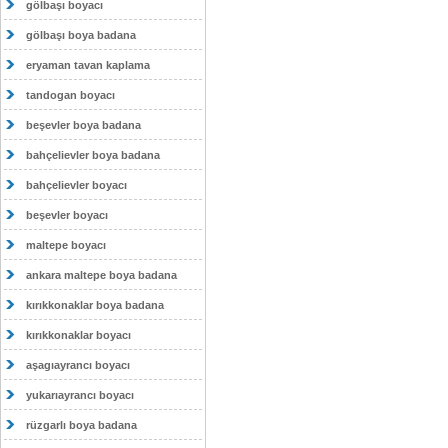
gölbaşı boyacı
gölbaşı boya badana
eryaman tavan kaplama
tandogan boyacı
beşevler boya badana
bahçelievler boya badana
bahçelievler boyacı
beşevler boyacı
maltepe boyacı
ankara maltepe boya badana
kırıkkonaklar boya badana
kırıkkonaklar boyacı
aşagıayrancı boyacı
yukarıayrancı boyacı
rüzgarlı boya badana