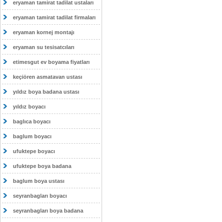
eryaman tamirat tadilat ustaları
eryaman tamirat tadilat firmaları
eryaman kornej montajı
eryaman su tesisatcıları
etimesgut ev boyama fiyatları
keçiören asmatavan ustası
yıldız boya badana ustası
yıldız boyacı
baglıca boyacı
baglum boyacı
ufuktepe boyacı
ufuktepe boya badana
baglum boya ustası
seyranbagları boyacı
seyranbagları boya badana