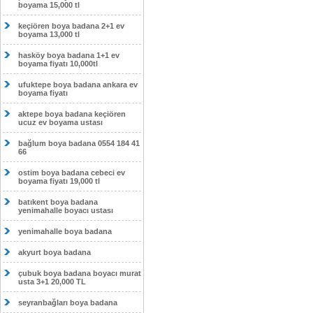
boyama 15,000 tl
keçiören boya badana 2+1 ev
boyama 13,000 tl
hasköy boya badana 1+1 ev
boyama fiyatı 10,000tl
ufuktepe boya badana ankara ev
boyama fiyatı
aktepe boya badana keçiören
ucuz ev boyama ustası
bağlum boya badana 0554 184 41
66
ostim boya badana cebeci ev
boyama fiyatı 19,000 tl
batıkent boya badana
yenimahalle boyacı ustası
yenimahalle boya badana
akyurt boya badana
çubuk boya badana boyacı murat
usta 3+1 20,000 TL
seyranbağları boya badana