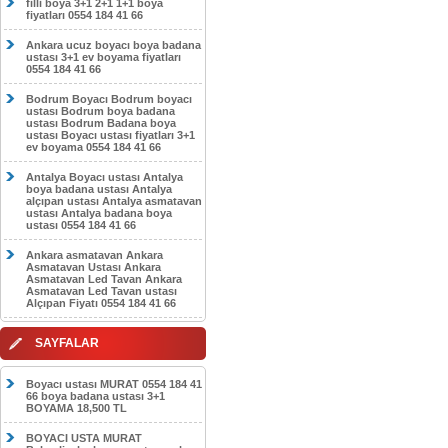
filli boya 3+1 2+1 1+1 boya
fiyatları 0554 184 41 66
Ankara ucuz boyacı boya badana
ustası 3+1 ev boyama fiyatları
0554 184 41 66
Bodrum Boyacı Bodrum boyacı
ustası Bodrum boya badana
ustası Bodrum Badana boya
ustası Boyacı ustası fiyatları 3+1
ev boyama 0554 184 41 66
Antalya Boyacı ustası Antalya
boya badana ustası Antalya
alçıpan ustası Antalya asmatavan
ustası Antalya badana boya
ustası 0554 184 41 66
Ankara asmatavan Ankara
Asmatavan Ustası Ankara
Asmatavan Led Tavan Ankara
Asmatavan Led Tavan ustası
Alçıpan Fiyatı 0554 184 41 66
SAYFALAR
Boyacı ustası MURAT 0554 184 41
66 boya badana ustası 3+1
BOYAMA 18,500 TL
BOYACI USTA MURAT