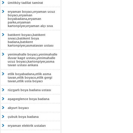
ümitköy tadilat tamirat
eryaman boyacı,eryaman ucuz
boyacı,eryaman
boyabadana,eryaman
parke,eryaman
kartonpiyer,eryaman alçı sıva
batıkent boyacı,batıkent
sıvacı,batıkent boya
badana,batıkent
kartonpiyer,asmatavan ustası
yenimahalle boyacı,yenimahalle
duvar kagıt ustası,yenimahalle
ucuz boyacı,kartonpiyer,asma
tavan ustası ankara
etlik boyabadana,etlik asma
tavan,etlik boyacıı,etlik gergi
tavan,etlik usta boyacı
rüzgarlı boya badana ustası
aşagıeglence boya badana
akyurt boyacı
çubuk boya badana
eryaman elektrik ustaları