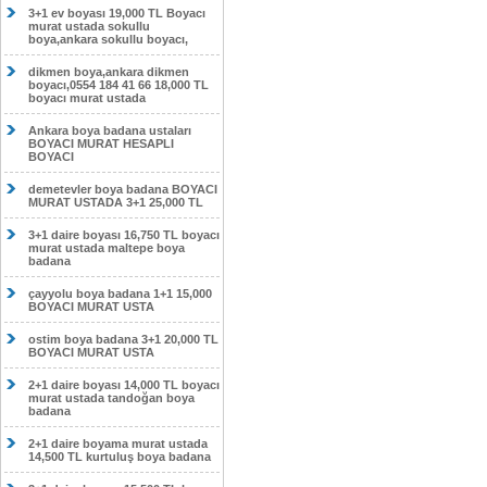
3+1 ev boyası 19,000 TL Boyacı
murat ustada sokullu
boya,ankara sokullu boyacı,
dikmen boya,ankara dikmen
boyacı,0554 184 41 66 18,000 TL
boyacı murat ustada
Ankara boya badana ustaları
BOYACI MURAT HESAPLI
BOYACI
demetevler boya badana BOYACI
MURAT USTADA 3+1 25,000 TL
3+1 daire boyası 16,750 TL boyacı
murat ustada maltepe boya
badana
çayyolu boya badana 1+1 15,000
BOYACI MURAT USTA
ostim boya badana 3+1 20,000 TL
BOYACI MURAT USTA
2+1 daire boyası 14,000 TL boyacı
murat ustada tandoğan boya
badana
2+1 daire boyama murat ustada
14,500 TL kurtuluş boya badana