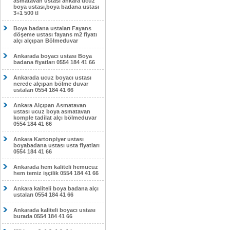
asmatavan ustası ankara ucuz
boya ustası,boya badana ustası
3+1 500 tl
Boya badana ustaları Fayans
döşeme ustası fayans m2 fiyatı
alçı alçıpan Bölmeduvar
Ankarada boyacı ustası Boya
badana fiyatları 0554 184 41 66
Ankarada ucuz boyacı ustası
nerede alçıpan bölme duvar
ustaları 0554 184 41 66
Ankara Alçıpan Asmatavan
ustası ucuz boya asmatavan
komple tadilat alçı bölmeduvar
0554 184 41 66
Ankara Kartonpiyer ustası
boyabadana ustası usta fiyatları
0554 184 41 66
Ankarada hem kaliteli hemucuz
hem temiz işçilik 0554 184 41 66
Ankara kaliteli boya badana alçı
ustaları 0554 184 41 66
Ankarada kaliteli boyacı ustası
burada 0554 184 41 66