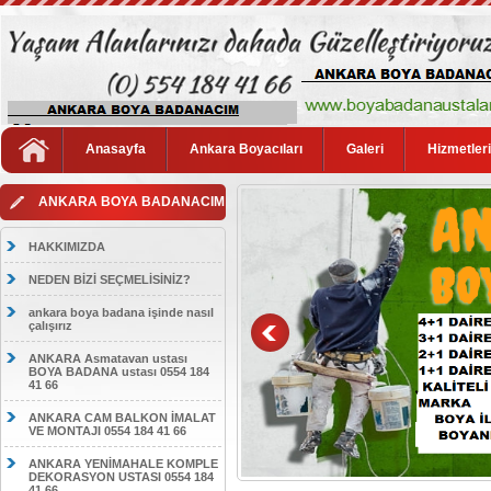
Anasayfa
Ankara Boyacıları
Galeri
Hizmetler
ANKARA BOYA BADANACIM
HAKKIMIZDA
NEDEN BİZİ SEÇMELİSİNİZ?
ankara boya badana işinde nasıl
çalışırız
ANKARA Asmatavan ustası
BOYA BADANA ustası 0554 184
41 66
ANKARA CAM BALKON İMALAT
VE MONTAJI 0554 184 41 66
ANKARA YENİMAHALE KOMPLE
DEKORASYON USTASI 0554 184
41 66