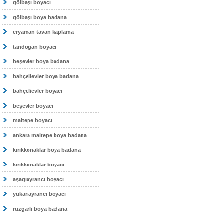
gölbaşı boyacı
gölbaşı boya badana
eryaman tavan kaplama
tandogan boyacı
beşevler boya badana
bahçelievler boya badana
bahçelievler boyacı
beşevler boyacı
maltepe boyacı
ankara maltepe boya badana
kırıkkonaklar boya badana
kırıkkonaklar boyacı
aşagıayrancı boyacı
yukarıayrancı boyacı
rüzgarlı boya badana