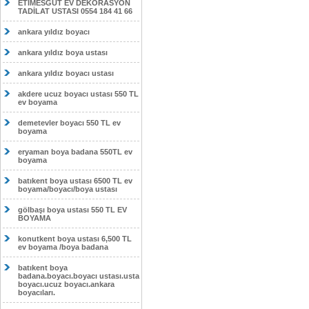
ETİMESĞUT EV DEKORASYON
TADİLAT USTASI 0554 184 41 66
ankara yıldız boyacı
ankara yıldız boya ustası
ankara yıldız boyacı ustası
akdere ucuz boyacı ustası 550 TL
ev boyama
demetevler boyacı 550 TL ev
boyama
eryaman boya badana 550TL ev
boyama
batıkent boya ustası 6500 TL ev
boyama/boyacı/boya ustası
gölbaşı boya ustası 550 TL EV
BOYAMA
konutkent boya ustası 6,500 TL
ev boyama /boya badana
batıkent boya
badana.boyacı.boyacı ustası.usta
boyacı.ucuz boyacı.ankara
boyacıları.