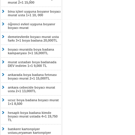
murat 2+1 15,000
bina içleri uyguna boyanır boyacı
murat usta 1+1 10, 000
öğrenci evleri uyguna boyanır
boyacı murat
demetevlerde boyacı murat usta
farkı 3+1 boya badana 20,000TL
boyacı muratda boya badana
kampanyası 3+1 16,000TL
murat ustadan boya badanada
DEV indirim 1+1 9,000 TL
ankarada boya badana fırtınası
boyacı murat 2+1 15,000TL
ankara cebecide boyacı murat
usta 2+1 13,000TL
ucuz boya badana boyacı murat
1+1 8,500
hesaplı boya badana kimde
boyacı murat ustada 4+1 19,750
TL
batıkent kartonpiyer
ustası,eryaman kartonpiyer