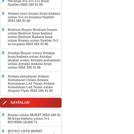
filli boya 3+1 2+1 1+1 boya
fiyatları 0554 184 41 66
Ankara ucuz boyacı boya badana
ustası 3+1 ev boyama fiyatları
0554 184 41 66
Bodrum Boyacı Bodrum boyacı
ustası Bodrum boya badana
ustası Bodrum Badana boya
ustası Boyacı ustası fiyatları 3+1
ev boyama 0554 184 41 66
Antalya Boyacı ustası Antalya
boya badana ustası Antalya
alçıpan ustası Antalya asmatavan
ustası Antalya badana boya
ustası 0554 184 41 66
Ankara asmatavan Ankara
Asmatavan Ustası Ankara
Asmatavan Led Tavan Ankara
Asmatavan Led Tavan ustası
Alçıpan Fiyatı 0554 184 41 66
SAYFALAR
Boyacı ustası MURAT 0554 184 41
66 boya badana ustası 3+1
BOYAMA 18,500 TL
BOYACI USTA MURAT