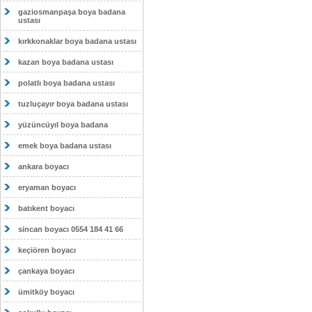
gaziosmanpaşa boya badana
ustası
kırkkonaklar boya badana ustası
kazan boya badana ustası
polatlı boya badana ustası
tuzluçayır boya badana ustası
yüzüncüyıl boya badana
emek boya badana ustası
ankara boyacı
eryaman boyacı
batıkent boyacı
sincan boyacı 0554 184 41 66
keçiören boyacı
çankaya boyacı
ümitköy boyacı