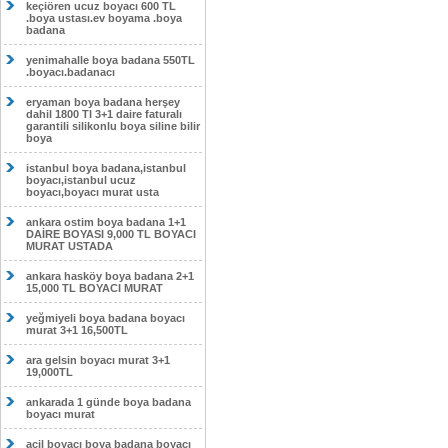
keçiören ucuz boyacı 600 TL
.boya ustası.ev boyama .boya
badana
yenimahalle boya badana 550TL
.boyacı.badanacı
eryaman boya badana herşey
dahil 1800 Tl 3+1 daire faturalı
garantili silikonlu boya siline bilir
boya
istanbul boya badana,istanbul
boyacı,istanbul ucuz
boyacı,boyacı murat usta
ankara ostim boya badana 1+1
DAİRE BOYASI 9,000 TL BOYACI
MURAT USTADA
ankara hasköy boya badana 2+1
15,000 TL BOYACI MURAT
yeğmiyeli boya badana boyacı
murat 3+1 16,500TL
ara gelsin boyacı murat 3+1
19,000TL
ankarada 1 günde boya badana
boyacı murat
acil boyacı boya badana boyacı