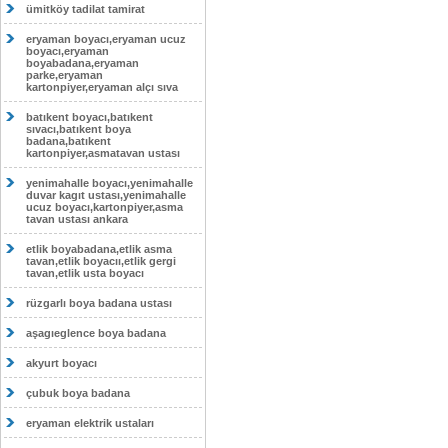
ümitköy tadilat tamirat
eryaman boyacı,eryaman ucuz
boyacı,eryaman
boyabadana,eryaman
parke,eryaman
kartonpiyer,eryaman alçı sıva
batıkent boyacı,batıkent
sıvacı,batıkent boya
badana,batıkent
kartonpiyer,asmatavan ustası
yenimahalle boyacı,yenimahalle
duvar kagıt ustası,yenimahalle
ucuz boyacı,kartonpiyer,asma
tavan ustası ankara
etlik boyabadana,etlik asma
tavan,etlik boyacıı,etlik gergi
tavan,etlik usta boyacı
rüzgarlı boya badana ustası
aşagıeglence boya badana
akyurt boyacı
çubuk boya badana
eryaman elektrik ustaları