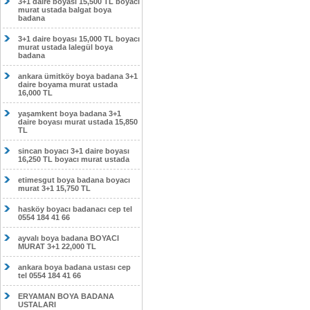
3+1 daire boyası 15,500 TL boyacı
murat ustada balgat boya
badana
3+1 daire boyası 15,000 TL boyacı
murat ustada lalegül boya
badana
ankara ümitköy boya badana 3+1
daire boyama murat ustada
16,000 TL
yaşamkent boya badana 3+1
daire boyası murat ustada 15,850
TL
sincan boyacı 3+1 daire boyası
16,250 TL boyacı murat ustada
etimesgut boya badana boyacı
murat 3+1 15,750 TL
hasköy boyacı badanacı cep tel
0554 184 41 66
ayvalı boya badana BOYACI
MURAT 3+1 22,000 TL
ankara boya badana ustası cep
tel 0554 184 41 66
ERYAMAN BOYA BADANA
USTALARI