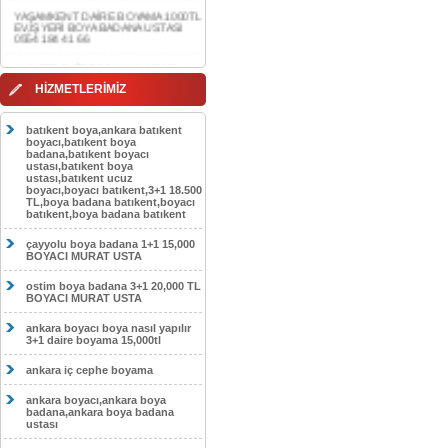
0554 184 41 66
AKDERE DAİRE BOYAMA 1000TL
EV,İŞYERİ BOYA BADANA USTASI
0554 184 41 66
HİZMETLERİMİZ
CEBECİ DAİRE BOYAMA 1000TL
EV,İŞYERİ BOYA BADANA USTASI
0554 184 41 66
batıkent boya,ankara batıkent
boyacı,batıkent boya
HASKÖY DAİRE BOYAMA 1000TL
badana,batıkent boyacı
EV,İŞYERİ BOYA BADANA USTASI
ustası,batıkent boya
0554 184 41 66
ustası,batıkent ucuz
boyacı,boyacı batıkent,3+1 18.500
TL,boya badana batıkent,boyacı
GÖLBAŞI DAİRE BOYAMA 1000TL
batıkent,boya badana batıkent
EV,İŞYERİ BOYA BADANA USTASI
0554 184 41 66
çayyolu boya badana 1+1 15,000
BOYACI MURAT USTA
SOKULLU DAİRE BOYAMA 1000TL
EV,İŞYERİ BOYA BADANA USTASI
0554 184 41 66
ostim boya badana 3+1 20,000 TL
BOYACI MURAT USTA
ankara boyacı boya nasıl yapılır
3+1 daire boyama 15,000tl
ankara iç cephe boyama
ankara boyacı,ankara boya
badana,ankara boya badana
ustası