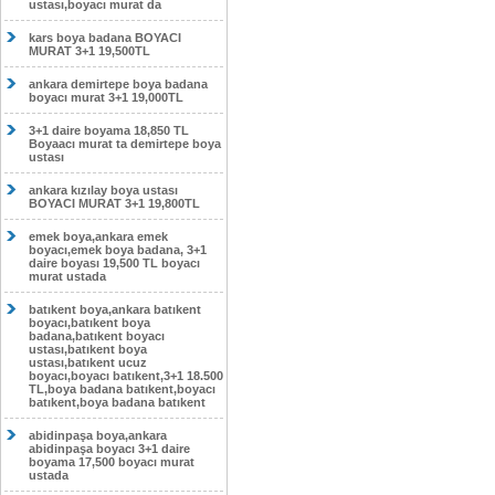
ustası,boyacı murat da
kars boya badana BOYACI
MURAT 3+1 19,500TL
ankara demirtepe boya badana
boyacı murat 3+1 19,000TL
3+1 daire boyama 18,850 TL
Boyaacı murat ta demirtepe boya
ustası
ankara kızılay boya ustası
BOYACI MURAT 3+1 19,800TL
emek boya,ankara emek
boyacı,emek boya badana, 3+1
daire boyası 19,500 TL boyacı
murat ustada
batıkent boya,ankara batıkent
boyacı,batıkent boya
badana,batıkent boyacı
ustası,batıkent boya
ustası,batıkent ucuz
boyacı,boyacı batıkent,3+1 18.500
TL,boya badana batıkent,boyacı
batıkent,boya badana batıkent
abidinpaşa boya,ankara
abidinpaşa boyacı 3+1 daire
boyama 17,500 boyacı murat
ustada