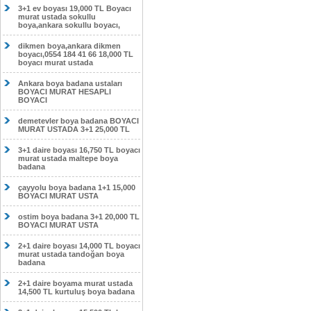
3+1 ev boyası 19,000 TL Boyacı
murat ustada sokullu
boya,ankara sokullu boyacı,
dikmen boya,ankara dikmen
boyacı,0554 184 41 66 18,000 TL
boyacı murat ustada
Ankara boya badana ustaları
BOYACI MURAT HESAPLI
BOYACI
demetevler boya badana BOYACI
MURAT USTADA 3+1 25,000 TL
3+1 daire boyası 16,750 TL boyacı
murat ustada maltepe boya
badana
çayyolu boya badana 1+1 15,000
BOYACI MURAT USTA
ostim boya badana 3+1 20,000 TL
BOYACI MURAT USTA
2+1 daire boyası 14,000 TL boyacı
murat ustada tandoğan boya
badana
2+1 daire boyama murat ustada
14,500 TL kurtuluş boya badana