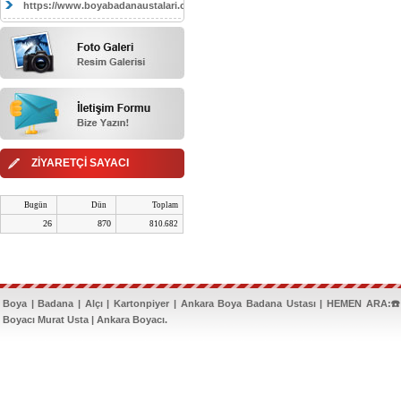
https://www.boyabadanaustalari.com/
ZİYARETÇİ SAYACI
Bugün
Dün
Toplam
26
870
810.682
Boya | Badana | Alçı | Kartonpiyer | Ankara Boya Badana Ustası | HEMEN ARA:☎️
Boyacı Murat Usta | Ankara Boyacı.