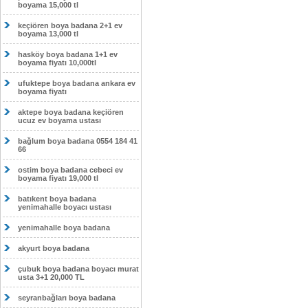
boyama 15,000 tl
keçiören boya badana 2+1 ev
boyama 13,000 tl
hasköy boya badana 1+1 ev
boyama fiyatı 10,000tl
ufuktepe boya badana ankara ev
boyama fiyatı
aktepe boya badana keçiören
ucuz ev boyama ustası
bağlum boya badana 0554 184 41
66
ostim boya badana cebeci ev
boyama fiyatı 19,000 tl
batıkent boya badana
yenimahalle boyacı ustası
yenimahalle boya badana
akyurt boya badana
çubuk boya badana boyacı murat
usta 3+1 20,000 TL
seyranbağları boya badana