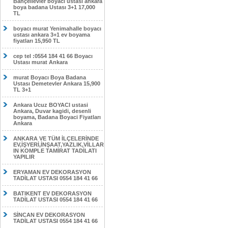
Bahçelievler boyacı ustası ankara
boya badana Ustası 3+1 17,000
TL
boyacı murat Yenimahalle boyacı
ustası ankara 3+1 ev boyama
fiyatları 15,950 TL
cep tel :0554 184 41 66 Boyacı
Ustası murat Ankara
murat Boyacı Boya Badana
Ustası Demetevler Ankara 15,900
TL 3+1
Ankara Ucuz BOYACI ustasi
Ankara, Duvar kagidi, desenli
boyama, Badana Boyaci Fiyatları
Ankara
ANKARA VE TÜM İLÇELERİNDE
EV,İŞYERİ,İNŞAAT,YAZLIK,VİLLAR
IN KOMPLE TAMİRAT TADİLATI
YAPILIR
ERYAMAN EV DEKORASYON
TADİLAT USTASI 0554 184 41 66
BATIKENT EV DEKORASYON
TADİLAT USTASI 0554 184 41 66
SİNCAN EV DEKORASYON
TADİLAT USTASI 0554 184 41 66