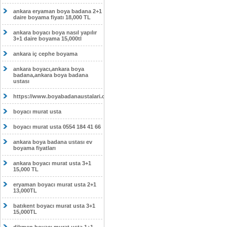
ankara eryaman boya badana 2+1
daire boyama fiyatı 18,000 TL
ankara boyacı boya nasıl yapılır
3+1 daire boyama 15,000tl
ankara iç cephe boyama
ankara boyacı,ankara boya
badana,ankara boya badana
ustası
https://www.boyabadanaustalari.com/
boyacı murat usta
boyacı murat usta 0554 184 41 66
ankara boya badana ustası ev
boyama fiyatları
ankara boyacı murat usta 3+1
15,000 TL
eryaman boyacı murat usta 2+1
13,000TL
batıkent boyacı murat usta 3+1
15,000TL