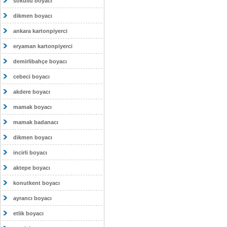
sokullu boyacı
dikmen boyacı
ankara kartonpiyerci
eryaman kartonpiyerci
demirlibahçe boyacı
cebeci boyacı
akdere boyacı
mamak boyacı
mamak badanacı
dikmen boyacı
incirli boyacı
aktepe boyacı
konutkent boyacı
ayrancı boyacı
etlik boyacı