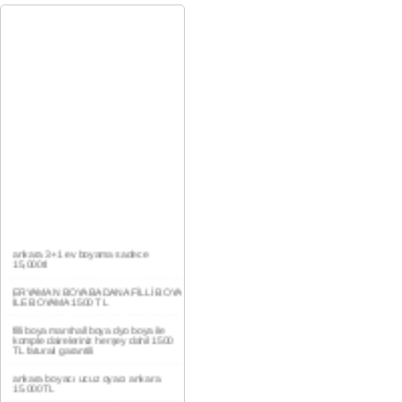
ankara 3+1 ev boyama sadece
15,000tl
ERYAMAN BOYA BADANA FİLLİ BOYA
İLE BOYAMA 1500 TL
filli boya marshall boya dyo boya ile
komple daireleriniz herşey dahil 1500
TL faturalı garantili
ankara boyacı ucuz oyacı ankara
15.000TL
YAŞAMKENT DAİRE BOYAMA 1000TL
EV,İŞYERİ BOYA BADANA USTASI