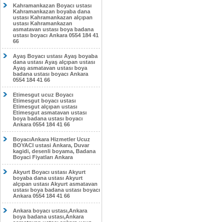
Kahramankazan Boyacı ustası
Kahramankazan boyaba dana
ustası Kahramankazan alçıpan
ustası Kahramankazan
asmatavan ustası boya badana
ustası boyacı Ankara 0554 184 41
66
Ayaş Boyacı ustası Ayaş boyaba
dana ustası Ayaş alçıpan ustası
Ayaş asmatavan ustası boya
badana ustası boyacı Ankara
0554 184 41 66
Etimesgut ucuz Boyacı
Etimesgut boyacı ustası
Etimesgut alçıpan ustası
Etimesgut asmatavan ustası
boya badana ustası boyacı
Ankara 0554 184 41 66
BoyacıAnkara Hizmetler Ucuz
BOYACI ustasi Ankara, Duvar
kagidi, desenli boyama, Badana
Boyaci Fiyatları Ankara
Akyurt Boyacı ustası Akyurt
boyaba dana ustası Akyurt
alçıpan ustası Akyurt asmatavan
ustası boya badana ustası boyacı
Ankara 0554 184 41 66
Ankara boyacı ustası,Ankara
boya badana ustası,Ankara