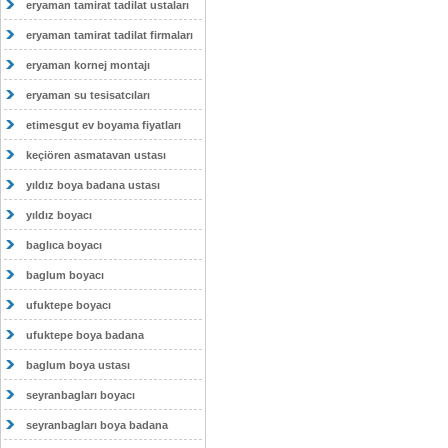
eryaman tamirat tadilat ustaları
eryaman tamirat tadilat firmaları
eryaman kornej montajı
eryaman su tesisatcıları
etimesgut ev boyama fiyatları
keçiören asmatavan ustası
yıldız boya badana ustası
yıldız boyacı
baglıca boyacı
baglum boyacı
ufuktepe boyacı
ufuktepe boya badana
baglum boya ustası
seyranbagları boyacı
seyranbagları boya badana