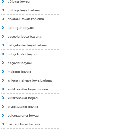
gölbaşı boyacı
gölbaşı boya badana
eryaman tavan kaplama
tandogan boyacı
beşevler boya badana
bahçelievler boya badana
bahçelievler boyacı
beşevler boyacı
maltepe boyacı
ankara maltepe boya badana
kırıkkonaklar boya badana
kırıkkonaklar boyacı
aşagıayrancı boyacı
yukarıayrancı boyacı
rüzgarlı boya badana