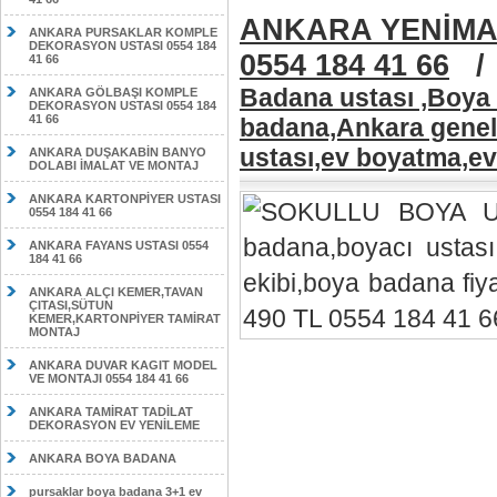
ANKARA YENİMA
ANKARA PURSAKLAR KOMPLE
DEKORASYON USTASI 0554 184
0554 184 41 66
41 66
Badana ustası ,Boya 
ANKARA GÖLBAŞI KOMPLE
DEKORASYON USTASI 0554 184
41 66
badana,Ankara geneli
ustası,ev boyatma,ev
ANKARA DUŞAKABİN BANYO
DOLABI İMALAT VE MONTAJ
ANKARA KARTONPİYER USTASI
0554 184 41 66
ANKARA FAYANS USTASI 0554
184 41 66
ANKARA ALÇI KEMER,TAVAN
ÇITASI,SÜTUN
KEMER,KARTONPİYER TAMİRAT
MONTAJ
ANKARA DUVAR KAGIT MODEL
VE MONTAJI 0554 184 41 66
ANKARA TAMİRAT TADİLAT
DEKORASYON EV YENİLEME
ANKARA BOYA BADANA
pursaklar boya badana 3+1 ev