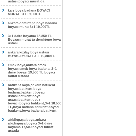
ustası,boyacı murat da
kars boya badana BOYACI
MURAT 3+1 19,500TL
ankara demirtepe boya badana
boyacı murat 3+1 19,000TL
3+1 daire boyama 18,850 TL
Boyaacı murat ta demirtepe boya
ustası
ankara kızılay boya ustası
BOYACI MURAT 3+1 19,800TL
emek boya,ankara emek
boyacı,emek boya badana, 3+1
daire boyası 19,500 TL boyacı
murat ustada
batıkent boya,ankara batıkent
boyacı,batıkent boya
badana,batıkent boyacı
ustası,batıkent boya
ustası,batıkent ucuz
boyacı,boyacı batıkent,3+1 18.500
TL,boya badana batıkent,boyacı
batıkent,boya badana batıkent
abidinpaşa boya,ankara
abidinpaşa boyacı 3+1 daire
boyama 17,500 boyacı murat
ustada