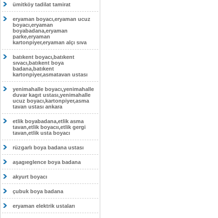
ümitköy tadilat tamirat
eryaman boyacı,eryaman ucuz
boyacı,eryaman
boyabadana,eryaman
parke,eryaman
kartonpiyer,eryaman alçı sıva
batıkent boyacı,batıkent
sıvacı,batıkent boya
badana,batıkent
kartonpiyer,asmatavan ustası
yenimahalle boyacı,yenimahalle
duvar kagıt ustası,yenimahalle
ucuz boyacı,kartonpiyer,asma
tavan ustası ankara
etlik boyabadana,etlik asma
tavan,etlik boyacıı,etlik gergi
tavan,etlik usta boyacı
rüzgarlı boya badana ustası
aşagıeglence boya badana
akyurt boyacı
çubuk boya badana
eryaman elektrik ustaları