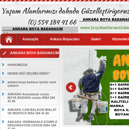
Anasayfa
Ankara Boyacıları
Galeri
Hizmetler
ANKARA BOYA BADANACIM
HAKKIMIZDA
NEDEN BİZİ SEÇMELİSİNİZ?
ankara boya badana işinde nasıl
çalışırız
ANKARA Asmatavan ustası
BOYA BADANA ustası 0554 184
41 66
ANKARA CAM BALKON İMALAT
VE MONTAJI 0554 184 41 66
ANKARA YENİMAHALE KOMPLE
DEKORASYON USTASI 0554 184
41 66