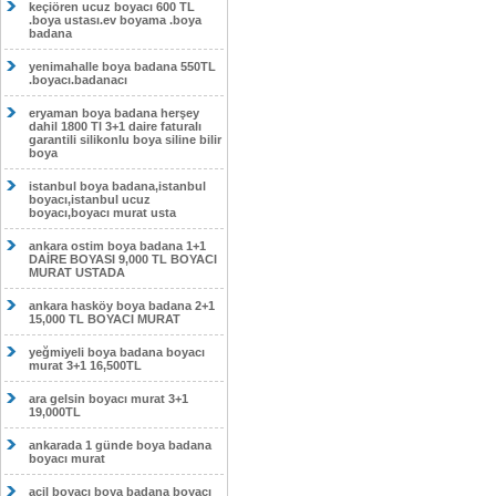
keçiören ucuz boyacı 600 TL
.boya ustası.ev boyama .boya
badana
yenimahalle boya badana 550TL
.boyacı.badanacı
eryaman boya badana herşey
dahil 1800 Tl 3+1 daire faturalı
garantili silikonlu boya siline bilir
boya
istanbul boya badana,istanbul
boyacı,istanbul ucuz
boyacı,boyacı murat usta
ankara ostim boya badana 1+1
DAİRE BOYASI 9,000 TL BOYACI
MURAT USTADA
ankara hasköy boya badana 2+1
15,000 TL BOYACI MURAT
yeğmiyeli boya badana boyacı
murat 3+1 16,500TL
ara gelsin boyacı murat 3+1
19,000TL
ankarada 1 günde boya badana
boyacı murat
acil boyacı boya badana boyacı