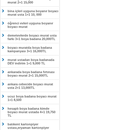
murat 2+1 15,000
bina içleri uyguna boyanır boyacı
murat usta 1+1 10, 000
öğrenci evleri uyguna boyanır
boyacı murat
demetevlerde boyacı murat usta
farkı 3+1 boya badana 20,000TL
boyacı muratda boya badana
kampanyası 3+1 16,000TL
murat ustadan boya badanada
DEV indirim 1+1 9,000 TL
ankarada boya badana fırtınası
boyacı murat 2+1 15,000TL
ankara cebecide boyacı murat
usta 2+1 13,000TL
ucuz boya badana boyacı murat
1+1 8,500
hesaplı boya badana kimde
boyacı murat ustada 4+1 19,750
TL
batıkent kartonpiyer
ustası,eryaman kartonpiyer