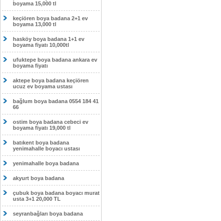
boyama 15,000 tl
keçiören boya badana 2+1 ev
boyama 13,000 tl
hasköy boya badana 1+1 ev
boyama fiyatı 10,000tl
ufuktepe boya badana ankara ev
boyama fiyatı
aktepe boya badana keçiören
ucuz ev boyama ustası
bağlum boya badana 0554 184 41
66
ostim boya badana cebeci ev
boyama fiyatı 19,000 tl
batıkent boya badana
yenimahalle boyacı ustası
yenimahalle boya badana
akyurt boya badana
çubuk boya badana boyacı murat
usta 3+1 20,000 TL
seyranbağları boya badana