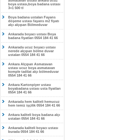
asmatavan ustası ankara ucuz
boya ustası,boya badana ustası
3+1 500 tl
Boya badana ustaları Fayans
döşeme ustası fayans m2 fiyatı
alçı alçıpan Bölmeduvar
Ankarada boyacı ustası Boya
badana fiyatları 0554 184 41 66
Ankarada ucuz boyacı ustası
nerede alçıpan bölme duvar
ustaları 0554 184 41 66
Ankara Alçıpan Asmatavan
ustası ucuz boya asmatavan
komple tadilat alçı bölmeduvar
0554 184 41 66
Ankara Kartonpiyer ustası
boyabadana ustası usta fiyatları
0554 184 41 66
Ankarada hem kaliteli hemucuz
hem temiz işçilik 0554 184 41 66
Ankara kaliteli boya badana alçı
ustaları 0554 184 41 66
Ankarada kaliteli boyacı ustası
burada 0554 184 41 66