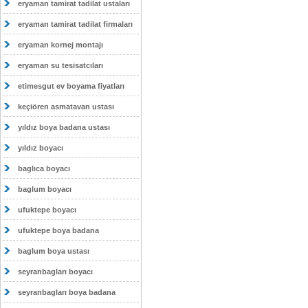
eryaman tamirat tadilat ustaları
eryaman tamirat tadilat firmaları
eryaman kornej montajı
eryaman su tesisatcıları
etimesgut ev boyama fiyatları
keçiören asmatavan ustası
yıldız boya badana ustası
yıldız boyacı
baglıca boyacı
baglum boyacı
ufuktepe boyacı
ufuktepe boya badana
baglum boya ustası
seyranbagları boyacı
seyranbagları boya badana