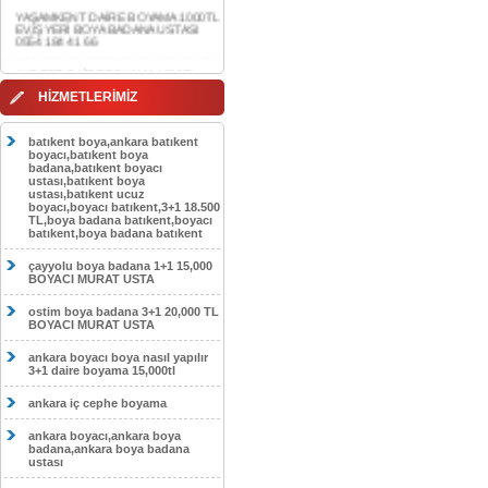
0554 184 41 66
AKDERE DAİRE BOYAMA 1000TL
EV,İŞYERİ BOYA BADANA USTASI
0554 184 41 66
CEBECİ DAİRE BOYAMA 1000TL
HİZMETLERİMİZ
EV,İŞYERİ BOYA BADANA USTASI
0554 184 41 66
batıkent boya,ankara batıkent
HASKÖY DAİRE BOYAMA 1000TL
boyacı,batıkent boya
EV,İŞYERİ BOYA BADANA USTASI
badana,batıkent boyacı
0554 184 41 66
ustası,batıkent boya
ustası,batıkent ucuz
boyacı,boyacı batıkent,3+1 18.500
GÖLBAŞI DAİRE BOYAMA 1000TL
TL,boya badana batıkent,boyacı
EV,İŞYERİ BOYA BADANA USTASI
batıkent,boya badana batıkent
0554 184 41 66
çayyolu boya badana 1+1 15,000
SOKULLU DAİRE BOYAMA 1000TL
BOYACI MURAT USTA
EV,İŞYERİ BOYA BADANA USTASI
0554 184 41 66
ostim boya badana 3+1 20,000 TL
BOYACI MURAT USTA
ankara boyacı boya nasıl yapılır
3+1 daire boyama 15,000tl
ankara iç cephe boyama
ankara boyacı,ankara boya
badana,ankara boya badana
ustası