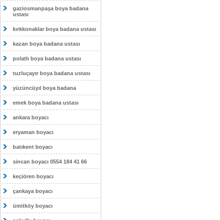
gaziosmanpaşa boya badana
ustası
kırkkonaklar boya badana ustası
kazan boya badana ustası
polatlı boya badana ustası
tuzluçayır boya badana ustası
yüzüncüyıl boya badana
emek boya badana ustası
ankara boyacı
eryaman boyacı
batıkent boyacı
sincan boyacı 0554 184 41 66
keçiören boyacı
çankaya boyacı
ümitköy boyacı