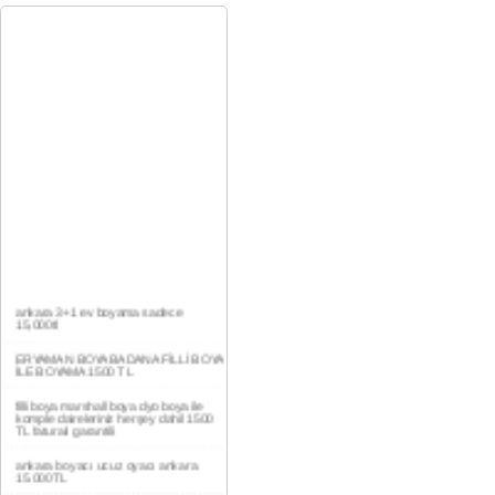
ankara 3+1 ev boyama sadece
15,000tl
ERYAMAN BOYA BADANA FİLLİ BOYA
İLE BOYAMA 1500 TL
filli boya marshall boya dyo boya ile
komple daireleriniz herşey dahil 1500
TL faturalı garantili
ankara boyacı ucuz oyacı ankara
15.000TL
YAŞAMKENT DAİRE BOYAMA 1000TL
EV,İŞYERİ BOYA BADANA USTASI