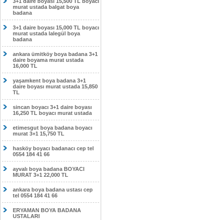
3+1 daire boyası 15,500 TL boyacı
murat ustada balgat boya
badana
3+1 daire boyası 15,000 TL boyacı
murat ustada lalegül boya
badana
ankara ümitköy boya badana 3+1
daire boyama murat ustada
16,000 TL
yaşamkent boya badana 3+1
daire boyası murat ustada 15,850
TL
sincan boyacı 3+1 daire boyası
16,250 TL boyacı murat ustada
etimesgut boya badana boyacı
murat 3+1 15,750 TL
hasköy boyacı badanacı cep tel
0554 184 41 66
ayvalı boya badana BOYACI
MURAT 3+1 22,000 TL
ankara boya badana ustası cep
tel 0554 184 41 66
ERYAMAN BOYA BADANA
USTALARI