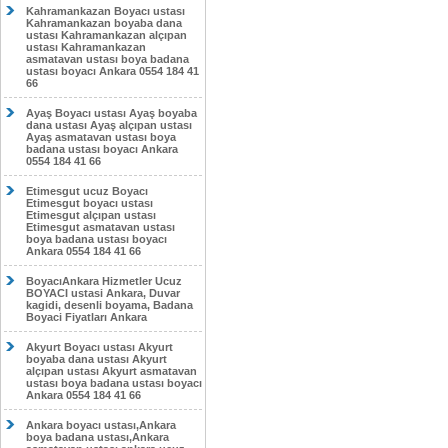
Kahramankazan Boyacı ustası
Kahramankazan boyaba dana
ustası Kahramankazan alçıpan
ustası Kahramankazan
asmatavan ustası boya badana
ustası boyacı Ankara 0554 184 41
66
Ayaş Boyacı ustası Ayaş boyaba
dana ustası Ayaş alçıpan ustası
Ayaş asmatavan ustası boya
badana ustası boyacı Ankara
0554 184 41 66
Etimesgut ucuz Boyacı
Etimesgut boyacı ustası
Etimesgut alçıpan ustası
Etimesgut asmatavan ustası
boya badana ustası boyacı
Ankara 0554 184 41 66
BoyacıAnkara Hizmetler Ucuz
BOYACI ustasi Ankara, Duvar
kagidi, desenli boyama, Badana
Boyaci Fiyatları Ankara
Akyurt Boyacı ustası Akyurt
boyaba dana ustası Akyurt
alçıpan ustası Akyurt asmatavan
ustası boya badana ustası boyacı
Ankara 0554 184 41 66
Ankara boyacı ustası,Ankara
boya badana ustası,Ankara