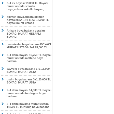
3+1 ev boyası 19,000 TL Boyacı
murat ustada sokullu
boya,ankara sokullu boyacı,
dikmen boya,ankara dikmen
boyacı,0554 184 41 66 18,000 TL
boyacı murat ustada
Ankara boya badana ustaları
BOYACI MURAT HESAPLI
BOYACI
demetevler boya badana BOYACI
MURAT USTADA 3+1 25,000 TL
3+1 daire boyası 16,750 TL boyacı
murat ustada maltepe boya
badana
çayyolu boya badana 1+1 15,000
BOYACI MURAT USTA
ostim boya badana 3+1 20,000 TL
BOYACI MURAT USTA
2+1 daire boyası 14,000 TL boyacı
murat ustada tandoğan boya
badana
2+1 daire boyama murat ustada
14,500 TL kurtuluş boya badana