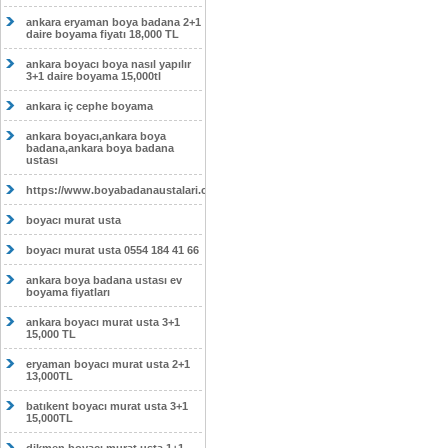
ankara eryaman boya badana 2+1
daire boyama fiyatı 18,000 TL
ankara boyacı boya nasıl yapılır
3+1 daire boyama 15,000tl
ankara iç cephe boyama
ankara boyacı,ankara boya
badana,ankara boya badana
ustası
https://www.boyabadanaustalari.com/
boyacı murat usta
boyacı murat usta 0554 184 41 66
ankara boya badana ustası ev
boyama fiyatları
ankara boyacı murat usta 3+1
15,000 TL
eryaman boyacı murat usta 2+1
13,000TL
batıkent boyacı murat usta 3+1
15,000TL