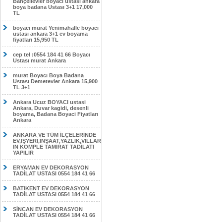
Bahçelievler boyacı ustası ankara
boya badana Ustası 3+1 17,000
TL
boyacı murat Yenimahalle boyacı
ustası ankara 3+1 ev boyama
fiyatları 15,950 TL
cep tel :0554 184 41 66 Boyacı
Ustası murat Ankara
murat Boyacı Boya Badana
Ustası Demetevler Ankara 15,900
TL 3+1
Ankara Ucuz BOYACI ustasi
Ankara, Duvar kagidi, desenli
boyama, Badana Boyaci Fiyatları
Ankara
ANKARA VE TÜM İLÇELERİNDE
EV,İŞYERİ,İNŞAAT,YAZLIK,VİLLAR
IN KOMPLE TAMİRAT TADİLATI
YAPILIR
ERYAMAN EV DEKORASYON
TADİLAT USTASI 0554 184 41 66
BATIKENT EV DEKORASYON
TADİLAT USTASI 0554 184 41 66
SİNCAN EV DEKORASYON
TADİLAT USTASI 0554 184 41 66