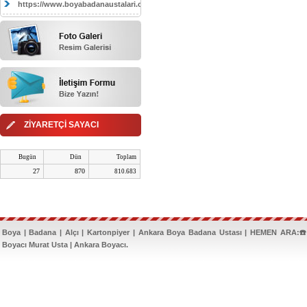
https://www.boyabadanaustalari.com/
ZİYARETÇİ SAYACI
Bugün
Dün
Toplam
27
870
810.683
Boya | Badana | Alçı | Kartonpiyer | Ankara Boya Badana Ustası | HEMEN ARA:☎️
Boyacı Murat Usta | Ankara Boyacı.