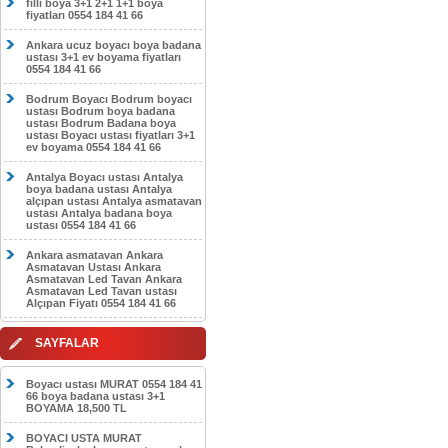
filli boya 3+1 2+1 1+1 boya
fiyatları 0554 184 41 66
Ankara ucuz boyacı boya badana
ustası 3+1 ev boyama fiyatları
0554 184 41 66
Bodrum Boyacı Bodrum boyacı
ustası Bodrum boya badana
ustası Bodrum Badana boya
ustası Boyacı ustası fiyatları 3+1
ev boyama 0554 184 41 66
Antalya Boyacı ustası Antalya
boya badana ustası Antalya
alçıpan ustası Antalya asmatavan
ustası Antalya badana boya
ustası 0554 184 41 66
Ankara asmatavan Ankara
Asmatavan Ustası Ankara
Asmatavan Led Tavan Ankara
Asmatavan Led Tavan ustası
Alçıpan Fiyatı 0554 184 41 66
SAYFALAR
Boyacı ustası MURAT 0554 184 41
66 boya badana ustası 3+1
BOYAMA 18,500 TL
BOYACI USTA MURAT