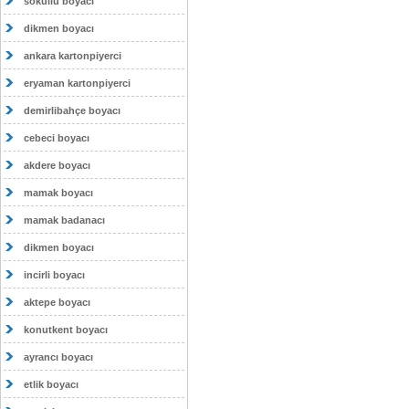
sokullu boyacı
dikmen boyacı
ankara kartonpiyerci
eryaman kartonpiyerci
demirlibahçe boyacı
cebeci boyacı
akdere boyacı
mamak boyacı
mamak badanacı
dikmen boyacı
incirli boyacı
aktepe boyacı
konutkent boyacı
ayrancı boyacı
etlik boyacı