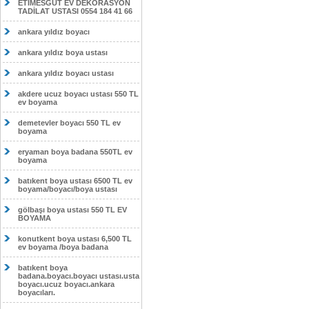
ETİMESĞUT EV DEKORASYON
TADİLAT USTASI 0554 184 41 66
ankara yıldız boyacı
ankara yıldız boya ustası
ankara yıldız boyacı ustası
akdere ucuz boyacı ustası 550 TL
ev boyama
demetevler boyacı 550 TL ev
boyama
eryaman boya badana 550TL ev
boyama
batıkent boya ustası 6500 TL ev
boyama/boyacı/boya ustası
gölbaşı boya ustası 550 TL EV
BOYAMA
konutkent boya ustası 6,500 TL
ev boyama /boya badana
batıkent boya
badana.boyacı.boyacı ustası.usta
boyacı.ucuz boyacı.ankara
boyacıları.