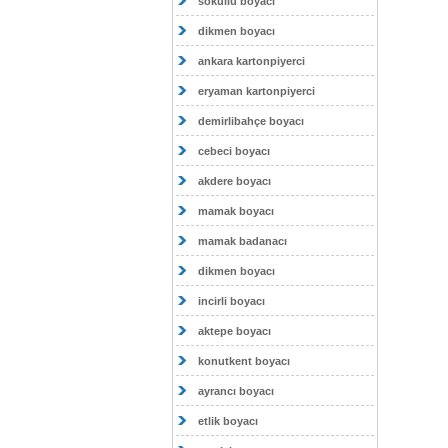
sokullu boyacı
dikmen boyacı
ankara kartonpiyerci
eryaman kartonpiyerci
demirlibahçe boyacı
cebeci boyacı
akdere boyacı
mamak boyacı
mamak badanacı
dikmen boyacı
incirli boyacı
aktepe boyacı
konutkent boyacı
ayrancı boyacı
etlik boyacı