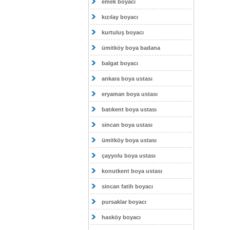
emek boyacı
kızılay boyacı
kurtuluş boyacı
ümitköy boya badana
balgat boyacı
ankara boya ustası
eryaman boya ustası
batıkent boya ustası
sincan boya ustası
ümitköy boya ustası
çayyolu boya ustası
konutkent boya ustası
sincan fatih boyacı
pursaklar boyacı
hasköy boyacı