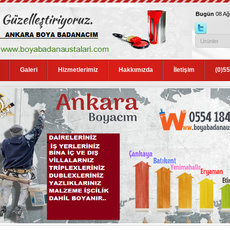
Bugün
08 A
Galeri
Hizmetlerimiz
Hakkımızda
İletişim
(0)5