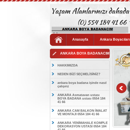
Anasayfa
Ankara Boyacıları
ANKARA BOYA BADANACIM
HAKKIMIZDA
NEDEN BİZİ SEÇMELİSİNİZ?
ankara boya badana işinde nasıl
çalışırız
ANKARA Asmatavan ustası
BOYA BADANA ustası 0554 184
41 66
ANKARA CAM BALKON İMALAT
VE MONTAJI 0554 184 41 66
ANKARA YENİMAHALE KOMPLE
DEKORASYON USTASI 0554 184
41 66