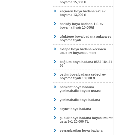
boyama 15,000 tl
keçiören boya badana 2+1 ev
boyama 13,000 tl
hasköy boya badana 1+1 ev
boyama fiyatı 10,000tl
ufuktepe boya badana ankara ev
boyama fiyatı
aktepe boya badana keçiören
ucuz ev boyama ustası
bağlum boya badana 0554 184 41
66
ostim boya badana cebeci ev
boyama fiyatı 19,000 tl
batıkent boya badana
yenimahalle boyacı ustası
yenimahalle boya badana
akyurt boya badana
çubuk boya badana boyacı murat
usta 3+1 20,000 TL
seyranbağları boya badana