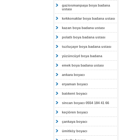
gaziosmanpaşa boya badana
ustası
kırkkonaklar boya badana ustası
kazan boya badana ustası
polatlı boya badana ustası
tuzluçayır boya badana ustası
yüzüncüyıl boya badana
emek boya badana ustası
ankara boyacı
eryaman boyacı
batıkent boyacı
sincan boyacı 0554 184 41 66
keçiören boyacı
çankaya boyacı
ümitköy boyacı