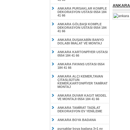
ANKARA 
ANKARA PURSAKLAR KOMPLE
DEKORASYON USTASI 0554 184
41 66
ANKARA GÖLBAŞI KOMPLE
DEKORASYON USTASI 0554 184
41 66
ANKARA DUŞAKABİN BANYO
DOLABI İMALAT VE MONTAJ
ANKARA KARTONPİYER USTASI
0554 184 41 66
ANKARA FAYANS USTASI 0554
184 41 66
ANKARA ALÇI KEMER,TAVAN
ÇITASI,SÜTUN
KEMER,KARTONPİYER TAMİRAT
MONTAJ
ANKARA DUVAR KAGIT MODEL
VE MONTAJI 0554 184 41 66
ANKARA TAMİRAT TADİLAT
DEKORASYON EV YENİLEME
ANKARA BOYA BADANA
pursaklar boya badana 3+1 ev