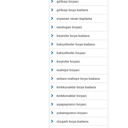
gölbaşı boyacı
gölbaşı boya badana
eryaman tavan kaplama
tandogan boyacı
beşevler boya badana
bahçelievler boya badana
bahçelievler boyacı
beşevler boyacı
maltepe boyacı
ankara maltepe boya badana
kırıkkonaklar boya badana
kırıkkonaklar boyacı
aşagıayrancı boyacı
yukarıayrancı boyacı
rüzgarlı boya badana