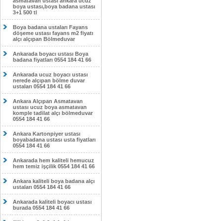
asmatavan ustası ankara ucuz
boya ustası,boya badana ustası
3+1 500 tl
Boya badana ustaları Fayans
döşeme ustası fayans m2 fiyatı
alçı alçıpan Bölmeduvar
Ankarada boyacı ustası Boya
badana fiyatları 0554 184 41 66
Ankarada ucuz boyacı ustası
nerede alçıpan bölme duvar
ustaları 0554 184 41 66
Ankara Alçıpan Asmatavan
ustası ucuz boya asmatavan
komple tadilat alçı bölmeduvar
0554 184 41 66
Ankara Kartonpiyer ustası
boyabadana ustası usta fiyatları
0554 184 41 66
Ankarada hem kaliteli hemucuz
hem temiz işçilik 0554 184 41 66
Ankara kaliteli boya badana alçı
ustaları 0554 184 41 66
Ankarada kaliteli boyacı ustası
burada 0554 184 41 66