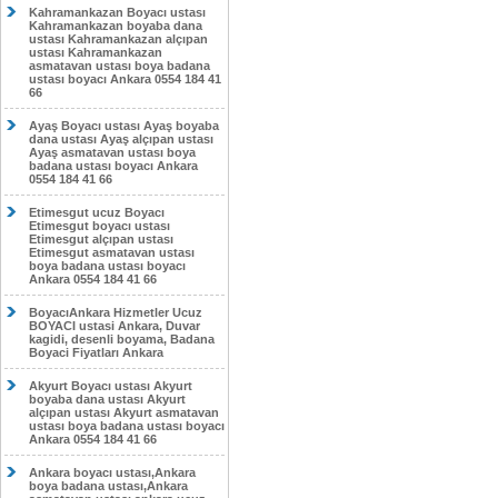
Kahramankazan Boyacı ustası
Kahramankazan boyaba dana
ustası Kahramankazan alçıpan
ustası Kahramankazan
asmatavan ustası boya badana
ustası boyacı Ankara 0554 184 41
66
Ayaş Boyacı ustası Ayaş boyaba
dana ustası Ayaş alçıpan ustası
Ayaş asmatavan ustası boya
badana ustası boyacı Ankara
0554 184 41 66
Etimesgut ucuz Boyacı
Etimesgut boyacı ustası
Etimesgut alçıpan ustası
Etimesgut asmatavan ustası
boya badana ustası boyacı
Ankara 0554 184 41 66
BoyacıAnkara Hizmetler Ucuz
BOYACI ustasi Ankara, Duvar
kagidi, desenli boyama, Badana
Boyaci Fiyatları Ankara
Akyurt Boyacı ustası Akyurt
boyaba dana ustası Akyurt
alçıpan ustası Akyurt asmatavan
ustası boya badana ustası boyacı
Ankara 0554 184 41 66
Ankara boyacı ustası,Ankara
boya badana ustası,Ankara