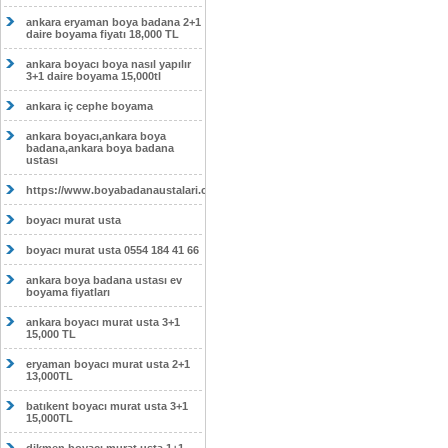
ankara eryaman boya badana 2+1
daire boyama fiyatı 18,000 TL
ankara boyacı boya nasıl yapılır
3+1 daire boyama 15,000tl
ankara iç cephe boyama
ankara boyacı,ankara boya
badana,ankara boya badana
ustası
https://www.boyabadanaustalari.com/
boyacı murat usta
boyacı murat usta 0554 184 41 66
ankara boya badana ustası ev
boyama fiyatları
ankara boyacı murat usta 3+1
15,000 TL
eryaman boyacı murat usta 2+1
13,000TL
batıkent boyacı murat usta 3+1
15,000TL