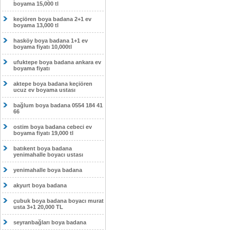
boyama 15,000 tl
keçiören boya badana 2+1 ev
boyama 13,000 tl
hasköy boya badana 1+1 ev
boyama fiyatı 10,000tl
ufuktepe boya badana ankara ev
boyama fiyatı
aktepe boya badana keçiören
ucuz ev boyama ustası
bağlum boya badana 0554 184 41
66
ostim boya badana cebeci ev
boyama fiyatı 19,000 tl
batıkent boya badana
yenimahalle boyacı ustası
yenimahalle boya badana
akyurt boya badana
çubuk boya badana boyacı murat
usta 3+1 20,000 TL
seyranbağları boya badana