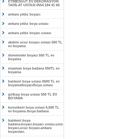
ETİMESĞUT EV DEKORASYON
TADİLAT USTASI 0554 184 41 66
ankara yıldız boyacı
ankara yıldız boya ustası
ankara yıldız boyacı ustası
akdere ucuz boyacı ustası 550 TL
ev boyama
demetevler boyacı 550 TL ev
boyama
eryaman boya badana 550TL ev
boyama
batıkent boya ustası 6500 TL ev
boyama/boyacı/boya ustası
gölbaşı boya ustası 550 TL EV
BOYAMA
konutkent boya ustası 6,500 TL
ev boyama /boya badana
batıkent boya
badana.boyacı.boyacı ustası.usta
boyacı.ucuz boyacı.ankara
boyacıları.