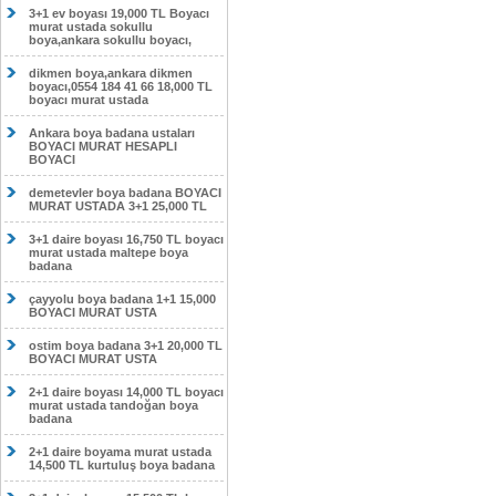
3+1 ev boyası 19,000 TL Boyacı
murat ustada sokullu
boya,ankara sokullu boyacı,
dikmen boya,ankara dikmen
boyacı,0554 184 41 66 18,000 TL
boyacı murat ustada
Ankara boya badana ustaları
BOYACI MURAT HESAPLI
BOYACI
demetevler boya badana BOYACI
MURAT USTADA 3+1 25,000 TL
3+1 daire boyası 16,750 TL boyacı
murat ustada maltepe boya
badana
çayyolu boya badana 1+1 15,000
BOYACI MURAT USTA
ostim boya badana 3+1 20,000 TL
BOYACI MURAT USTA
2+1 daire boyası 14,000 TL boyacı
murat ustada tandoğan boya
badana
2+1 daire boyama murat ustada
14,500 TL kurtuluş boya badana