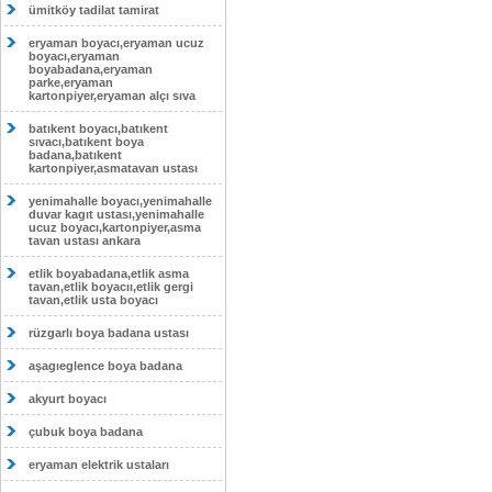
ümitköy tadilat tamirat
eryaman boyacı,eryaman ucuz
boyacı,eryaman
boyabadana,eryaman
parke,eryaman
kartonpiyer,eryaman alçı sıva
batıkent boyacı,batıkent
sıvacı,batıkent boya
badana,batıkent
kartonpiyer,asmatavan ustası
yenimahalle boyacı,yenimahalle
duvar kagıt ustası,yenimahalle
ucuz boyacı,kartonpiyer,asma
tavan ustası ankara
etlik boyabadana,etlik asma
tavan,etlik boyacıı,etlik gergi
tavan,etlik usta boyacı
rüzgarlı boya badana ustası
aşagıeglence boya badana
akyurt boyacı
çubuk boya badana
eryaman elektrik ustaları