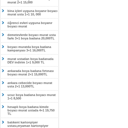
murat 2+1 15,000
bina içleri uyguna boyanır boyacı
murat usta 1+1 10, 000
öğrenci evleri uyguna boyanır
boyacı murat
demetevlerde boyacı murat usta
farkı 3+1 boya badana 20,000TL
boyacı muratda boya badana
kampanyası 3+1 16,000TL
murat ustadan boya badanada
DEV indirim 1+1 9,000 TL
ankarada boya badana fırtınası
boyacı murat 2+1 15,000TL
ankara cebecide boyacı murat
usta 2+1 13,000TL
ucuz boya badana boyacı murat
1+1 8,500
hesaplı boya badana kimde
boyacı murat ustada 4+1 19,750
TL
batıkent kartonpiyer
ustası,eryaman kartonpiyer