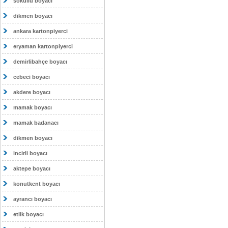
sokullu boyacı
dikmen boyacı
ankara kartonpiyerci
eryaman kartonpiyerci
demirlibahçe boyacı
cebeci boyacı
akdere boyacı
mamak boyacı
mamak badanacı
dikmen boyacı
incirli boyacı
aktepe boyacı
konutkent boyacı
ayrancı boyacı
etlik boyacı