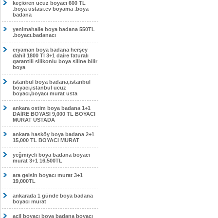
keçiören ucuz boyacı 600 TL
.boya ustası.ev boyama .boya
badana
yenimahalle boya badana 550TL
.boyacı.badanacı
eryaman boya badana herşey
dahil 1800 Tl 3+1 daire faturalı
garantili silikonlu boya siline bilir
boya
istanbul boya badana,istanbul
boyacı,istanbul ucuz
boyacı,boyacı murat usta
ankara ostim boya badana 1+1
DAİRE BOYASI 9,000 TL BOYACI
MURAT USTADA
ankara hasköy boya badana 2+1
15,000 TL BOYACI MURAT
yeğmiyeli boya badana boyacı
murat 3+1 16,500TL
ara gelsin boyacı murat 3+1
19,000TL
ankarada 1 günde boya badana
boyacı murat
acil boyacı boya badana boyacı