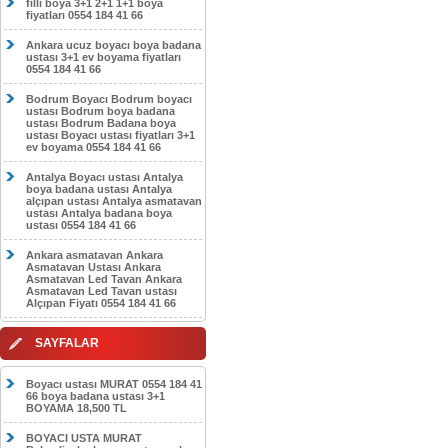
filli boya 3+1 2+1 1+1 boya
fiyatları 0554 184 41 66
Ankara ucuz boyacı boya badana
ustası 3+1 ev boyama fiyatları
0554 184 41 66
Bodrum Boyacı Bodrum boyacı
ustası Bodrum boya badana
ustası Bodrum Badana boya
ustası Boyacı ustası fiyatları 3+1
ev boyama 0554 184 41 66
Antalya Boyacı ustası Antalya
boya badana ustası Antalya
alçıpan ustası Antalya asmatavan
ustası Antalya badana boya
ustası 0554 184 41 66
Ankara asmatavan Ankara
Asmatavan Ustası Ankara
Asmatavan Led Tavan Ankara
Asmatavan Led Tavan ustası
Alçıpan Fiyatı 0554 184 41 66
SAYFALAR
Boyacı ustası MURAT 0554 184 41
66 boya badana ustası 3+1
BOYAMA 18,500 TL
BOYACI USTA MURAT