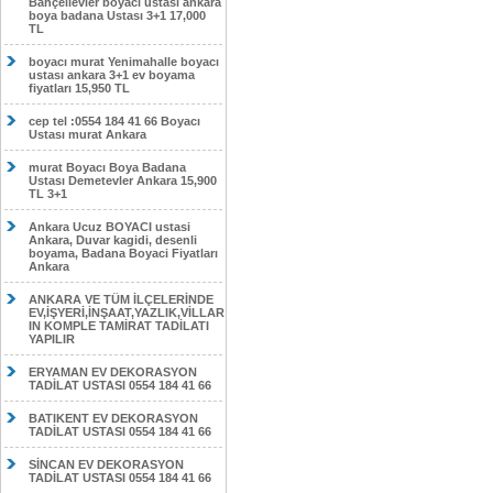
Bahçelievler boyacı ustası ankara
boya badana Ustası 3+1 17,000
TL
boyacı murat Yenimahalle boyacı
ustası ankara 3+1 ev boyama
fiyatları 15,950 TL
cep tel :0554 184 41 66 Boyacı
Ustası murat Ankara
murat Boyacı Boya Badana
Ustası Demetevler Ankara 15,900
TL 3+1
Ankara Ucuz BOYACI ustasi
Ankara, Duvar kagidi, desenli
boyama, Badana Boyaci Fiyatları
Ankara
ANKARA VE TÜM İLÇELERİNDE
EV,İŞYERİ,İNŞAAT,YAZLIK,VİLLAR
IN KOMPLE TAMİRAT TADİLATI
YAPILIR
ERYAMAN EV DEKORASYON
TADİLAT USTASI 0554 184 41 66
BATIKENT EV DEKORASYON
TADİLAT USTASI 0554 184 41 66
SİNCAN EV DEKORASYON
TADİLAT USTASI 0554 184 41 66