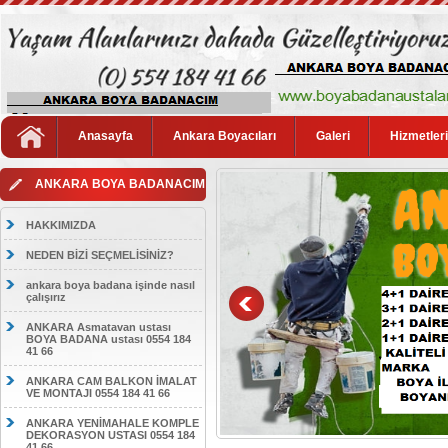
Anasayfa
Ankara Boyacıları
Galeri
Hizmetler
ANKARA BOYA BADANACIM
HAKKIMIZDA
NEDEN BİZİ SEÇMELİSİNİZ?
ankara boya badana işinde nasıl
çalışırız
ANKARA Asmatavan ustası
BOYA BADANA ustası 0554 184
41 66
ANKARA CAM BALKON İMALAT
VE MONTAJI 0554 184 41 66
ANKARA YENİMAHALE KOMPLE
DEKORASYON USTASI 0554 184
41 66