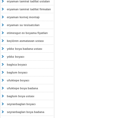
eryaman tamirat tadilat ustaları
eryaman tamirat tadilat firmaları
eryaman kornej montajı
eryaman su tesisatcıları
etimesgut ev boyama fiyatları
keçiören asmatavan ustası
yıldız boya badana ustası
yıldız boyacı
baglıca boyacı
baglum boyacı
ufuktepe boyacı
ufuktepe boya badana
baglum boya ustası
seyranbagları boyacı
seyranbagları boya badana