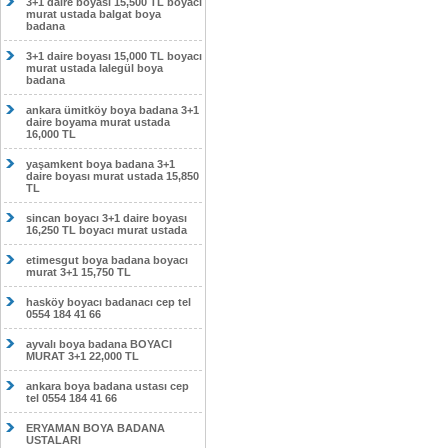
3+1 daire boyası 15,500 TL boyacı
murat ustada balgat boya
badana
3+1 daire boyası 15,000 TL boyacı
murat ustada lalegül boya
badana
ankara ümitköy boya badana 3+1
daire boyama murat ustada
16,000 TL
yaşamkent boya badana 3+1
daire boyası murat ustada 15,850
TL
sincan boyacı 3+1 daire boyası
16,250 TL boyacı murat ustada
etimesgut boya badana boyacı
murat 3+1 15,750 TL
hasköy boyacı badanacı cep tel
0554 184 41 66
ayvalı boya badana BOYACI
MURAT 3+1 22,000 TL
ankara boya badana ustası cep
tel 0554 184 41 66
ERYAMAN BOYA BADANA
USTALARI