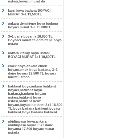
ustası,boyacı murat da
kars boya badana BOYACI
MURAT 3+1 19,500TL
ankara demirtepe boya badana
boyacı murat 3+1 19,000TL
3+1 daire boyama 18,850 TL
Boyaacı murat ta demirtepe boya
ustası
ankara kızılay boya ustası
BOYACI MURAT 3+1 19,800TL
emek boya,ankara emek
boyacı,emek boya badana, 3+1
daire boyası 19,500 TL boyacı
murat ustada
batıkent boya,ankara batıkent
boyacı,batıkent boya
badana,batıkent boyacı
ustası,batıkent boya
ustası,batıkent ucuz
boyacı,boyacı batıkent,3+1 18.500
TL,boya badana batıkent,boyacı
batıkent,boya badana batıkent
abidinpaşa boya,ankara
abidinpaşa boyacı 3+1 daire
boyama 17,500 boyacı murat
ustada