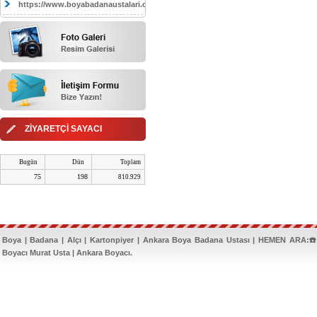
https://www.boyabadanaustalari.com/
ZİYARETÇİ SAYACI
Bugün
Dün
Toplam
75
198
810.929
Boya | Badana | Alçı | Kartonpiyer | Ankara Boya Badana Ustası | HEMEN ARA:☎️
Boyacı Murat Usta | Ankara Boyacı.