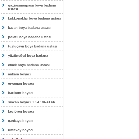
gaziosmanpaşa boya badana
ustası
kırkkonaklar boya badana ustası
kazan boya badana ustası
polatlı boya badana ustası
tuzluçayır boya badana ustası
yüzüncüyıl boya badana
emek boya badana ustası
ankara boyacı
eryaman boyacı
batıkent boyacı
sincan boyacı 0554 184 41 66
keçiören boyacı
çankaya boyacı
ümitköy boyacı