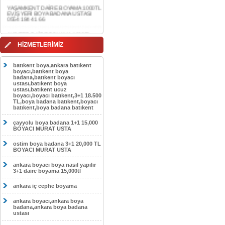
0554 184 41 66
AKDERE DAİRE BOYAMA 1000TL
EV,İŞYERİ BOYA BADANA USTASI
0554 184 41 66
HİZMETLERİMİZ
CEBECİ DAİRE BOYAMA 1000TL
EV,İŞYERİ BOYA BADANA USTASI
0554 184 41 66
batıkent boya,ankara batıkent
boyacı,batıkent boya
HASKÖY DAİRE BOYAMA 1000TL
badana,batıkent boyacı
EV,İŞYERİ BOYA BADANA USTASI
ustası,batıkent boya
0554 184 41 66
ustası,batıkent ucuz
boyacı,boyacı batıkent,3+1 18.500
GÖLBAŞI DAİRE BOYAMA 1000TL
TL,boya badana batıkent,boyacı
EV,İŞYERİ BOYA BADANA USTASI
batıkent,boya badana batıkent
0554 184 41 66
çayyolu boya badana 1+1 15,000
SOKULLU DAİRE BOYAMA 1000TL
BOYACI MURAT USTA
EV,İŞYERİ BOYA BADANA USTASI
0554 184 41 66
ostim boya badana 3+1 20,000 TL
BOYACI MURAT USTA
ankara boyacı boya nasıl yapılır
3+1 daire boyama 15,000tl
ankara iç cephe boyama
ankara boyacı,ankara boya
badana,ankara boya badana
ustası