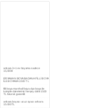
ankara 3+1 ev boyama sadece
15,000tl
ERYAMAN BOYA BADANA FİLLİ BOYA
İLE BOYAMA 1500 TL
filli boya marshall boya dyo boya ile
komple daireleriniz herşey dahil 1500
TL faturalı garantili
ankara boyacı ucuz oyacı ankara
15.000TL
YAŞAMKENT DAİRE BOYAMA 1000TL
EV,İŞYERİ BOYA BADANA USTASI