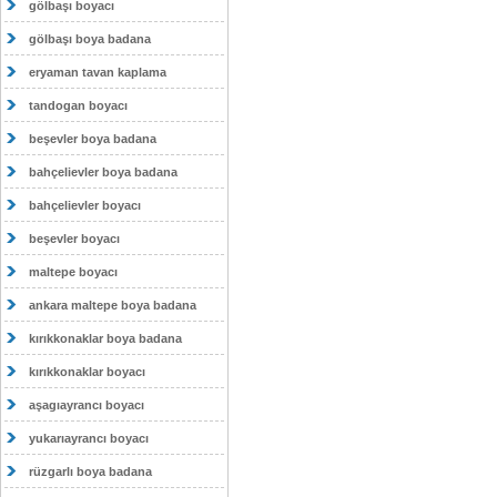
gölbaşı boyacı
gölbaşı boya badana
eryaman tavan kaplama
tandogan boyacı
beşevler boya badana
bahçelievler boya badana
bahçelievler boyacı
beşevler boyacı
maltepe boyacı
ankara maltepe boya badana
kırıkkonaklar boya badana
kırıkkonaklar boyacı
aşagıayrancı boyacı
yukarıayrancı boyacı
rüzgarlı boya badana