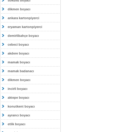
sokullu boyacı
dikmen boyacı
ankara kartonpiyerci
eryaman kartonpiyerci
demirlibahçe boyacı
cebeci boyacı
akdere boyacı
mamak boyacı
mamak badanacı
dikmen boyacı
incirli boyacı
aktepe boyacı
konutkent boyacı
ayrancı boyacı
etlik boyacı