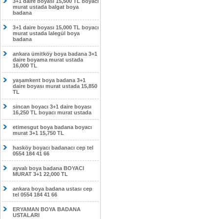
3+1 daire boyası 15,500 TL boyacı
murat ustada balgat boya
badana
3+1 daire boyası 15,000 TL boyacı
murat ustada lalegül boya
badana
ankara ümitköy boya badana 3+1
daire boyama murat ustada
16,000 TL
yaşamkent boya badana 3+1
daire boyası murat ustada 15,850
TL
sincan boyacı 3+1 daire boyası
16,250 TL boyacı murat ustada
etimesgut boya badana boyacı
murat 3+1 15,750 TL
hasköy boyacı badanacı cep tel
0554 184 41 66
ayvalı boya badana BOYACI
MURAT 3+1 22,000 TL
ankara boya badana ustası cep
tel 0554 184 41 66
ERYAMAN BOYA BADANA
USTALARI