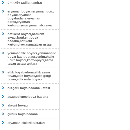
ümitköy tadilat tamirat
eryaman boyacı,eryaman ucuz
boyacı,eryaman
boyabadana,eryaman
parke,eryaman
kartonpiyer,eryaman alçı sıva
batıkent boyacı,batıkent
sıvacı,batıkent boya
badana,batıkent
kartonpiyer,asmatavan ustası
yenimahalle boyacı,yenimahalle
duvar kagıt ustası,yenimahalle
ucuz boyacı,kartonpiyer,asma
tavan ustası ankara
etlik boyabadana,etlik asma
tavan,etlik boyacıı,etlik gergi
tavan,etlik usta boyacı
rüzgarlı boya badana ustası
aşagıeglence boya badana
akyurt boyacı
çubuk boya badana
eryaman elektrik ustaları