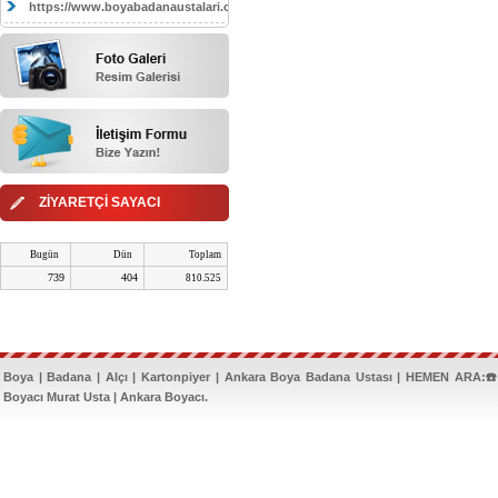
https://www.boyabadanaustalari.com/
ZİYARETÇİ SAYACI
Bugün
Dün
Toplam
739
404
810.525
Boya | Badana | Alçı | Kartonpiyer | Ankara Boya Badana Ustası | HEMEN ARA:☎️
Boyacı Murat Usta | Ankara Boyacı.