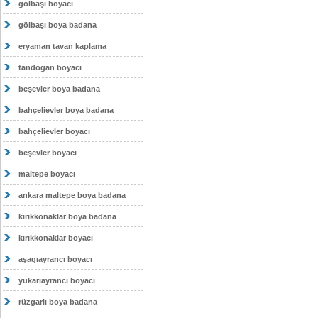
gölbaşı boyacı
gölbaşı boya badana
eryaman tavan kaplama
tandogan boyacı
beşevler boya badana
bahçelievler boya badana
bahçelievler boyacı
beşevler boyacı
maltepe boyacı
ankara maltepe boya badana
kırıkkonaklar boya badana
kırıkkonaklar boyacı
aşagıayrancı boyacı
yukarıayrancı boyacı
rüzgarlı boya badana