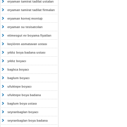
eryaman tamirat tadilat ustaları
eryaman tamirat tadilat firmaları
eryaman kornej montajı
eryaman su tesisatcıları
etimesgut ev boyama fiyatları
keçiören asmatavan ustası
yıldız boya badana ustası
yıldız boyacı
baglıca boyacı
baglum boyacı
ufuktepe boyacı
ufuktepe boya badana
baglum boya ustası
seyranbagları boyacı
seyranbagları boya badana