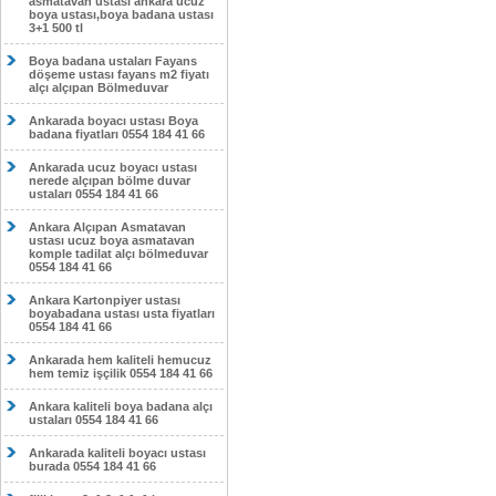
asmatavan ustası ankara ucuz
boya ustası,boya badana ustası
3+1 500 tl
Boya badana ustaları Fayans
döşeme ustası fayans m2 fiyatı
alçı alçıpan Bölmeduvar
Ankarada boyacı ustası Boya
badana fiyatları 0554 184 41 66
Ankarada ucuz boyacı ustası
nerede alçıpan bölme duvar
ustaları 0554 184 41 66
Ankara Alçıpan Asmatavan
ustası ucuz boya asmatavan
komple tadilat alçı bölmeduvar
0554 184 41 66
Ankara Kartonpiyer ustası
boyabadana ustası usta fiyatları
0554 184 41 66
Ankarada hem kaliteli hemucuz
hem temiz işçilik 0554 184 41 66
Ankara kaliteli boya badana alçı
ustaları 0554 184 41 66
Ankarada kaliteli boyacı ustası
burada 0554 184 41 66