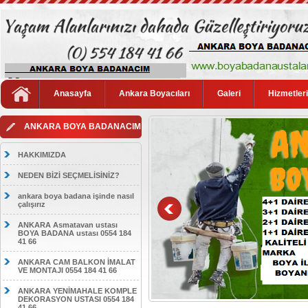
Anasayfa
Ankara Boyacıları
Galeri
Hizmetler
ANKARA BOYA BADANACIM
HAKKIMIZDA
NEDEN BİZİ SEÇMELİSİNİZ?
ankara boya badana işinde nasıl
çalışırız
ANKARA Asmatavan ustası
BOYA BADANA ustası 0554 184
41 66
ANKARA CAM BALKON İMALAT
VE MONTAJI 0554 184 41 66
ANKARA YENİMAHALE KOMPLE
DEKORASYON USTASI 0554 184
41 66