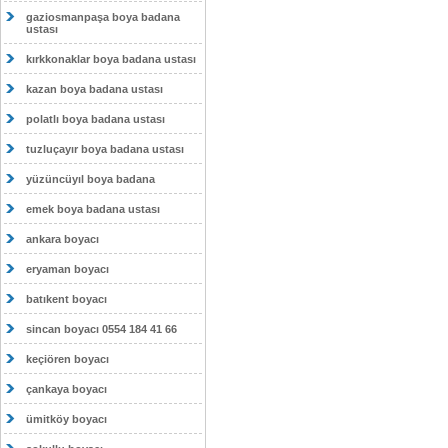
gaziosmanpaşa boya badana
ustası
kırkkonaklar boya badana ustası
kazan boya badana ustası
polatlı boya badana ustası
tuzluçayır boya badana ustası
yüzüncüyıl boya badana
emek boya badana ustası
ankara boyacı
eryaman boyacı
batıkent boyacı
sincan boyacı 0554 184 41 66
keçiören boyacı
çankaya boyacı
ümitköy boyacı