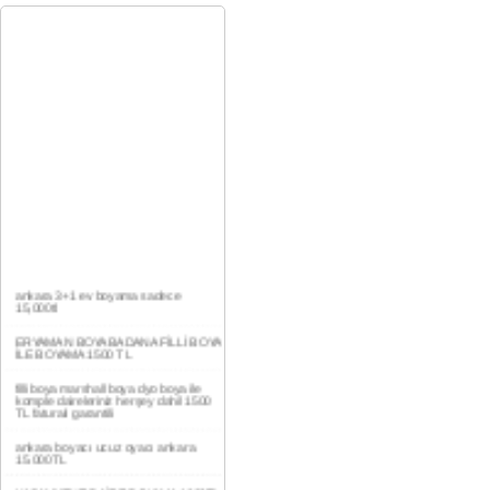
ankara 3+1 ev boyama sadece
15,000tl
ERYAMAN BOYA BADANA FİLLİ BOYA
İLE BOYAMA 1500 TL
filli boya marshall boya dyo boya ile
komple daireleriniz herşey dahil 1500
TL faturalı garantili
ankara boyacı ucuz oyacı ankara
15.000TL
YAŞAMKENT DAİRE BOYAMA 1000TL
EV,İŞYERİ BOYA BADANA USTASI
0554 184 41 66