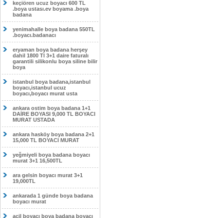
keçiören ucuz boyacı 600 TL
.boya ustası.ev boyama .boya
badana
yenimahalle boya badana 550TL
.boyacı.badanacı
eryaman boya badana herşey
dahil 1800 Tl 3+1 daire faturalı
garantili silikonlu boya siline bilir
boya
istanbul boya badana,istanbul
boyacı,istanbul ucuz
boyacı,boyacı murat usta
ankara ostim boya badana 1+1
DAİRE BOYASI 9,000 TL BOYACI
MURAT USTADA
ankara hasköy boya badana 2+1
15,000 TL BOYACI MURAT
yeğmiyeli boya badana boyacı
murat 3+1 16,500TL
ara gelsin boyacı murat 3+1
19,000TL
ankarada 1 günde boya badana
boyacı murat
acil boyacı boya badana boyacı