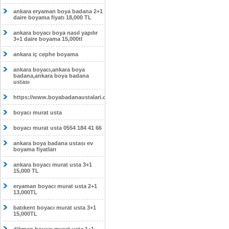
ankara eryaman boya badana 2+1
daire boyama fiyatı 18,000 TL
ankara boyacı boya nasıl yapılır
3+1 daire boyama 15,000tl
ankara iç cephe boyama
ankara boyacı,ankara boya
badana,ankara boya badana
ustası
https://www.boyabadanaustalari.com/
boyacı murat usta
boyacı murat usta 0554 184 41 66
ankara boya badana ustası ev
boyama fiyatları
ankara boyacı murat usta 3+1
15,000 TL
eryaman boyacı murat usta 2+1
13,000TL
batıkent boyacı murat usta 3+1
15,000TL