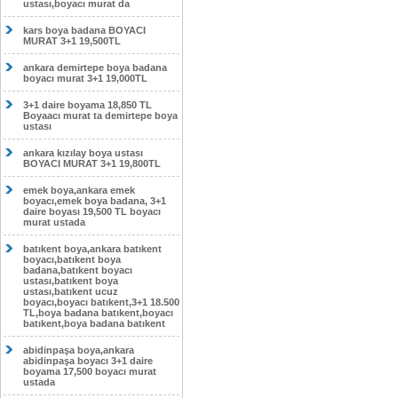
ustası,boyacı murat da
kars boya badana BOYACI
MURAT 3+1 19,500TL
ankara demirtepe boya badana
boyacı murat 3+1 19,000TL
3+1 daire boyama 18,850 TL
Boyaacı murat ta demirtepe boya
ustası
ankara kızılay boya ustası
BOYACI MURAT 3+1 19,800TL
emek boya,ankara emek
boyacı,emek boya badana, 3+1
daire boyası 19,500 TL boyacı
murat ustada
batıkent boya,ankara batıkent
boyacı,batıkent boya
badana,batıkent boyacı
ustası,batıkent boya
ustası,batıkent ucuz
boyacı,boyacı batıkent,3+1 18.500
TL,boya badana batıkent,boyacı
batıkent,boya badana batıkent
abidinpaşa boya,ankara
abidinpaşa boyacı 3+1 daire
boyama 17,500 boyacı murat
ustada