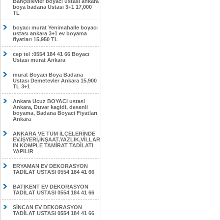
Bahçelievler boyacı ustası ankara
boya badana Ustası 3+1 17,000
TL
boyacı murat Yenimahalle boyacı
ustası ankara 3+1 ev boyama
fiyatları 15,950 TL
cep tel :0554 184 41 66 Boyacı
Ustası murat Ankara
murat Boyacı Boya Badana
Ustası Demetevler Ankara 15,900
TL 3+1
Ankara Ucuz BOYACI ustasi
Ankara, Duvar kagidi, desenli
boyama, Badana Boyaci Fiyatları
Ankara
ANKARA VE TÜM İLÇELERİNDE
EV,İŞYERİ,İNŞAAT,YAZLIK,VİLLAR
IN KOMPLE TAMİRAT TADİLATI
YAPILIR
ERYAMAN EV DEKORASYON
TADİLAT USTASI 0554 184 41 66
BATIKENT EV DEKORASYON
TADİLAT USTASI 0554 184 41 66
SİNCAN EV DEKORASYON
TADİLAT USTASI 0554 184 41 66