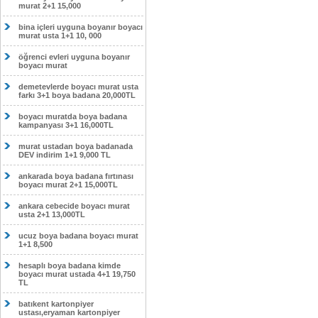
murat 2+1 15,000
bina içleri uyguna boyanır boyacı
murat usta 1+1 10, 000
öğrenci evleri uyguna boyanır
boyacı murat
demetevlerde boyacı murat usta
farkı 3+1 boya badana 20,000TL
boyacı muratda boya badana
kampanyası 3+1 16,000TL
murat ustadan boya badanada
DEV indirim 1+1 9,000 TL
ankarada boya badana fırtınası
boyacı murat 2+1 15,000TL
ankara cebecide boyacı murat
usta 2+1 13,000TL
ucuz boya badana boyacı murat
1+1 8,500
hesaplı boya badana kimde
boyacı murat ustada 4+1 19,750
TL
batıkent kartonpiyer
ustası,eryaman kartonpiyer