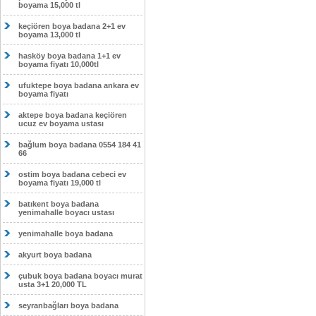
boyama 15,000 tl
keçiören boya badana 2+1 ev
boyama 13,000 tl
hasköy boya badana 1+1 ev
boyama fiyatı 10,000tl
ufuktepe boya badana ankara ev
boyama fiyatı
aktepe boya badana keçiören
ucuz ev boyama ustası
bağlum boya badana 0554 184 41
66
ostim boya badana cebeci ev
boyama fiyatı 19,000 tl
batıkent boya badana
yenimahalle boyacı ustası
yenimahalle boya badana
akyurt boya badana
çubuk boya badana boyacı murat
usta 3+1 20,000 TL
seyranbağları boya badana