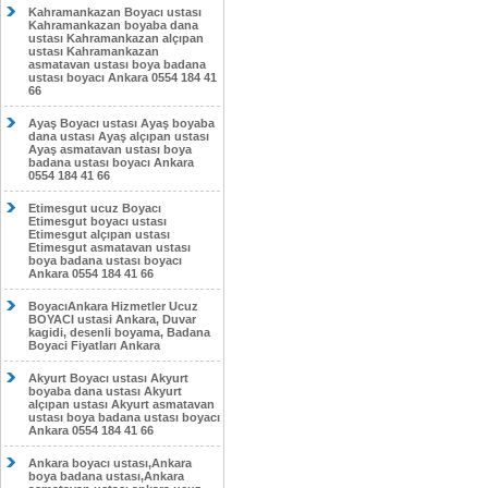
Kahramankazan Boyacı ustası
Kahramankazan boyaba dana
ustası Kahramankazan alçıpan
ustası Kahramankazan
asmatavan ustası boya badana
ustası boyacı Ankara 0554 184 41
66
Ayaş Boyacı ustası Ayaş boyaba
dana ustası Ayaş alçıpan ustası
Ayaş asmatavan ustası boya
badana ustası boyacı Ankara
0554 184 41 66
Etimesgut ucuz Boyacı
Etimesgut boyacı ustası
Etimesgut alçıpan ustası
Etimesgut asmatavan ustası
boya badana ustası boyacı
Ankara 0554 184 41 66
BoyacıAnkara Hizmetler Ucuz
BOYACI ustasi Ankara, Duvar
kagidi, desenli boyama, Badana
Boyaci Fiyatları Ankara
Akyurt Boyacı ustası Akyurt
boyaba dana ustası Akyurt
alçıpan ustası Akyurt asmatavan
ustası boya badana ustası boyacı
Ankara 0554 184 41 66
Ankara boyacı ustası,Ankara
boya badana ustası,Ankara