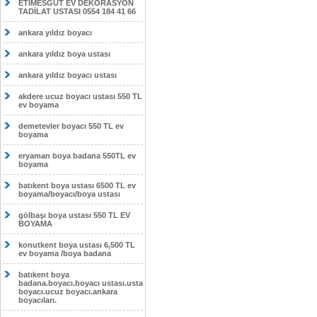
ETİMESĞUT EV DEKORASYON
TADİLAT USTASI 0554 184 41 66
ankara yıldız boyacı
ankara yıldız boya ustası
ankara yıldız boyacı ustası
akdere ucuz boyacı ustası 550 TL
ev boyama
demetevler boyacı 550 TL ev
boyama
eryaman boya badana 550TL ev
boyama
batıkent boya ustası 6500 TL ev
boyama/boyacı/boya ustası
gölbaşı boya ustası 550 TL EV
BOYAMA
konutkent boya ustası 6,500 TL
ev boyama /boya badana
batıkent boya
badana.boyacı.boyacı ustası.usta
boyacı.ucuz boyacı.ankara
boyacıları.