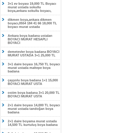
3+1 ev boyası 19,000 TL Boyacı
murat ustada sokullu
boya,ankara sokullu boyacı,
dikmen boya,ankara dikmen
boyacı,0554 184 41 66 18,000 TL
boyacı murat ustada
Ankara boya badana ustaları
BOYACI MURAT HESAPLI
BOYACI
demetevler boya badana BOYACI
MURAT USTADA 3+1 25,000 TL
3+1 daire boyası 16,750 TL boyacı
murat ustada maltepe boya
badana
çayyolu boya badana 1+1 15,000
BOYACI MURAT USTA
ostim boya badana 3+1 20,000 TL
BOYACI MURAT USTA
2+1 daire boyası 14,000 TL boyacı
murat ustada tandoğan boya
badana
2+1 daire boyama murat ustada
14,500 TL kurtuluş boya badana