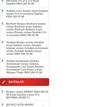
filli boya 3+1 2+1 1+1 boya
fiyatları 0554 184 41 66
Ankara ucuz boyacı boya badana
ustası 3+1 ev boyama fiyatları
0554 184 41 66
Bodrum Boyacı Bodrum boyacı
ustası Bodrum boya badana
ustası Bodrum Badana boya
ustası Boyacı ustası fiyatları 3+1
ev boyama 0554 184 41 66
Antalya Boyacı ustası Antalya
boya badana ustası Antalya
alçıpan ustası Antalya asmatavan
ustası Antalya badana boya
ustası 0554 184 41 66
Ankara asmatavan Ankara
Asmatavan Ustası Ankara
Asmatavan Led Tavan Ankara
Asmatavan Led Tavan ustası
Alçıpan Fiyatı 0554 184 41 66
SAYFALAR
Boyacı ustası MURAT 0554 184 41
66 boya badana ustası 3+1
BOYAMA 18,500 TL
BOYACI USTA MURAT