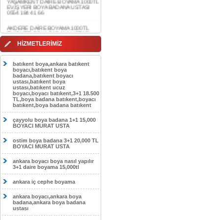
AKDERE DAİRE BOYAMA 1000TL
EV,İŞYERİ BOYA BADANA USTASI
0554 184 41 66
CEBECİ DAİRE BOYAMA 1000TL
EV,İŞYERİ BOYA BADANA USTASI
HİZMETLERİMİZ
0554 184 41 66
HASKÖY DAİRE BOYAMA 1000TL
batıkent boya,ankara batıkent
EV,İŞYERİ BOYA BADANA USTASI
boyacı,batıkent boya
0554 184 41 66
badana,batıkent boyacı
ustası,batıkent boya
ustası,batıkent ucuz
GÖLBAŞI DAİRE BOYAMA 1000TL
boyacı,boyacı batıkent,3+1 18.500
EV,İŞYERİ BOYA BADANA USTASI
TL,boya badana batıkent,boyacı
0554 184 41 66
batıkent,boya badana batıkent
SOKULLU DAİRE BOYAMA 1000TL
çayyolu boya badana 1+1 15,000
EV,İŞYERİ BOYA BADANA USTASI
BOYACI MURAT USTA
0554 184 41 66
ostim boya badana 3+1 20,000 TL
BOYACI MURAT USTA
ankara boyacı boya nasıl yapılır
3+1 daire boyama 15,000tl
ankara iç cephe boyama
ankara boyacı,ankara boya
badana,ankara boya badana
ustası