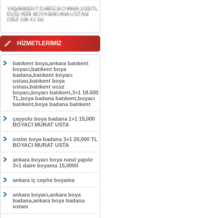
0554 184 41 66
AKDERE DAİRE BOYAMA 1000TL
EV,İŞYERİ BOYA BADANA USTASI
0554 184 41 66
HİZMETLERİMİZ
CEBECİ DAİRE BOYAMA 1000TL
EV,İŞYERİ BOYA BADANA USTASI
0554 184 41 66
batıkent boya,ankara batıkent
boyacı,batıkent boya
HASKÖY DAİRE BOYAMA 1000TL
badana,batıkent boyacı
EV,İŞYERİ BOYA BADANA USTASI
ustası,batıkent boya
0554 184 41 66
ustası,batıkent ucuz
boyacı,boyacı batıkent,3+1 18.500
GÖLBAŞI DAİRE BOYAMA 1000TL
TL,boya badana batıkent,boyacı
EV,İŞYERİ BOYA BADANA USTASI
batıkent,boya badana batıkent
0554 184 41 66
çayyolu boya badana 1+1 15,000
SOKULLU DAİRE BOYAMA 1000TL
BOYACI MURAT USTA
EV,İŞYERİ BOYA BADANA USTASI
0554 184 41 66
ostim boya badana 3+1 20,000 TL
BOYACI MURAT USTA
ankara boyacı boya nasıl yapılır
3+1 daire boyama 15,000tl
ankara iç cephe boyama
ankara boyacı,ankara boya
badana,ankara boya badana
ustası