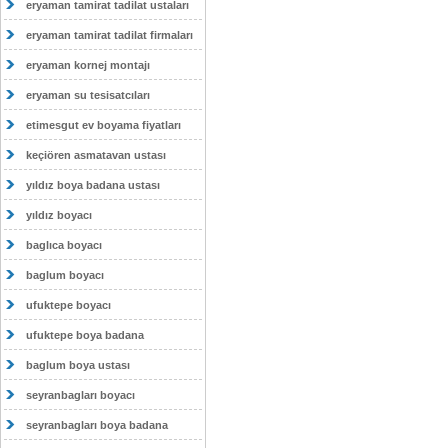
eryaman tamirat tadilat ustaları
eryaman tamirat tadilat firmaları
eryaman kornej montajı
eryaman su tesisatcıları
etimesgut ev boyama fiyatları
keçiören asmatavan ustası
yıldız boya badana ustası
yıldız boyacı
baglıca boyacı
baglum boyacı
ufuktepe boyacı
ufuktepe boya badana
baglum boya ustası
seyranbagları boyacı
seyranbagları boya badana