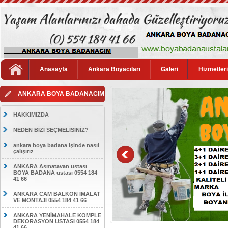
Anasayfa
Ankara Boyacıları
Galeri
Hizmetler
ANKARA BOYA BADANACIM
HAKKIMIZDA
NEDEN BİZİ SEÇMELİSİNİZ?
ankara boya badana işinde nasıl
çalışırız
ANKARA Asmatavan ustası
BOYA BADANA ustası 0554 184
41 66
ANKARA CAM BALKON İMALAT
VE MONTAJI 0554 184 41 66
ANKARA YENİMAHALE KOMPLE
DEKORASYON USTASI 0554 184
41 66