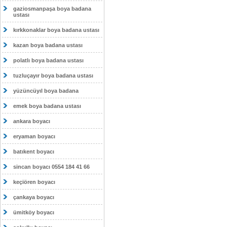
gaziosmanpaşa boya badana
ustası
kırkkonaklar boya badana ustası
kazan boya badana ustası
polatlı boya badana ustası
tuzluçayır boya badana ustası
yüzüncüyıl boya badana
emek boya badana ustası
ankara boyacı
eryaman boyacı
batıkent boyacı
sincan boyacı 0554 184 41 66
keçiören boyacı
çankaya boyacı
ümitköy boyacı