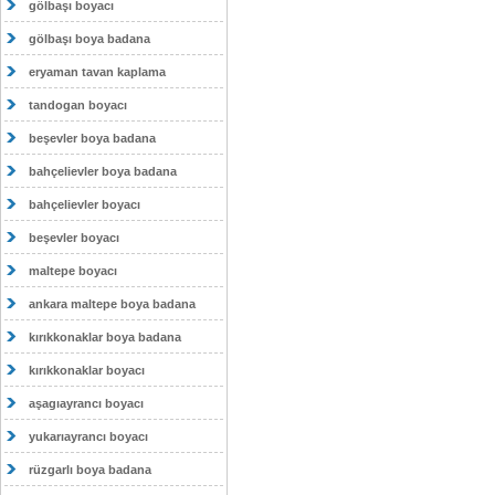
gölbaşı boyacı
gölbaşı boya badana
eryaman tavan kaplama
tandogan boyacı
beşevler boya badana
bahçelievler boya badana
bahçelievler boyacı
beşevler boyacı
maltepe boyacı
ankara maltepe boya badana
kırıkkonaklar boya badana
kırıkkonaklar boyacı
aşagıayrancı boyacı
yukarıayrancı boyacı
rüzgarlı boya badana