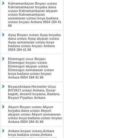
Kahramankazan Boyacı ustası
Kahramankazan boyaba dana
ustası Kahramankazan alçıpan
ustası Kahramankazan
asmatavan ustası boya badana
ustası boyacı Ankara 0554 184 41
66
Ayaş Boyacı ustası Ayaş boyaba
dana ustası Ayaş alçıpan ustası
Ayaş asmatavan ustası boya
badana ustası boyacı Ankara
0554 184 41 66
Etimesgut ucuz Boyacı
Etimesgut boyacı ustası
Etimesgut alçıpan ustası
Etimesgut asmatavan ustası
boya badana ustası boyacı
Ankara 0554 184 41 66
BoyacıAnkara Hizmetler Ucuz
BOYACI ustasi Ankara, Duvar
kagidi, desenli boyama, Badana
Boyaci Fiyatları Ankara
Akyurt Boyacı ustası Akyurt
boyaba dana ustası Akyurt
alçıpan ustası Akyurt asmatavan
ustası boya badana ustası boyacı
Ankara 0554 184 41 66
Ankara boyacı ustası,Ankara
boya badana ustası,Ankara