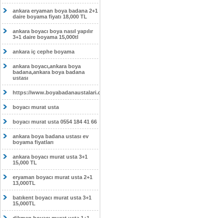
ankara eryaman boya badana 2+1
daire boyama fiyatı 18,000 TL
ankara boyacı boya nasıl yapılır
3+1 daire boyama 15,000tl
ankara iç cephe boyama
ankara boyacı,ankara boya
badana,ankara boya badana
ustası
https://www.boyabadanaustalari.com/
boyacı murat usta
boyacı murat usta 0554 184 41 66
ankara boya badana ustası ev
boyama fiyatları
ankara boyacı murat usta 3+1
15,000 TL
eryaman boyacı murat usta 2+1
13,000TL
batıkent boyacı murat usta 3+1
15,000TL