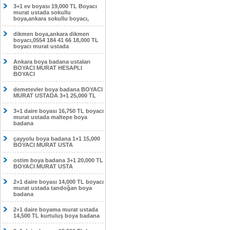
3+1 ev boyası 19,000 TL Boyacı
murat ustada sokullu
boya,ankara sokullu boyacı,
dikmen boya,ankara dikmen
boyacı,0554 184 41 66 18,000 TL
boyacı murat ustada
Ankara boya badana ustaları
BOYACI MURAT HESAPLI
BOYACI
demetevler boya badana BOYACI
MURAT USTADA 3+1 25,000 TL
3+1 daire boyası 16,750 TL boyacı
murat ustada maltepe boya
badana
çayyolu boya badana 1+1 15,000
BOYACI MURAT USTA
ostim boya badana 3+1 20,000 TL
BOYACI MURAT USTA
2+1 daire boyası 14,000 TL boyacı
murat ustada tandoğan boya
badana
2+1 daire boyama murat ustada
14,500 TL kurtuluş boya badana