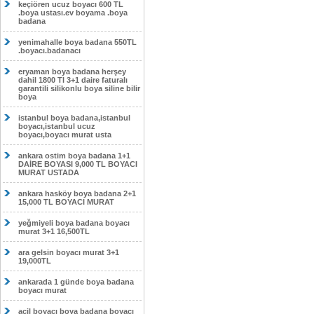
keçiören ucuz boyacı 600 TL
.boya ustası.ev boyama .boya
badana
yenimahalle boya badana 550TL
.boyacı.badanacı
eryaman boya badana herşey
dahil 1800 Tl 3+1 daire faturalı
garantili silikonlu boya siline bilir
boya
istanbul boya badana,istanbul
boyacı,istanbul ucuz
boyacı,boyacı murat usta
ankara ostim boya badana 1+1
DAİRE BOYASI 9,000 TL BOYACI
MURAT USTADA
ankara hasköy boya badana 2+1
15,000 TL BOYACI MURAT
yeğmiyeli boya badana boyacı
murat 3+1 16,500TL
ara gelsin boyacı murat 3+1
19,000TL
ankarada 1 günde boya badana
boyacı murat
acil boyacı boya badana boyacı