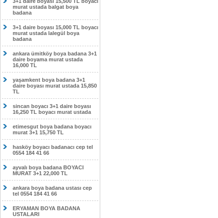
3+1 daire boyası 15,500 TL boyacı
murat ustada balgat boya
badana
3+1 daire boyası 15,000 TL boyacı
murat ustada lalegül boya
badana
ankara ümitköy boya badana 3+1
daire boyama murat ustada
16,000 TL
yaşamkent boya badana 3+1
daire boyası murat ustada 15,850
TL
sincan boyacı 3+1 daire boyası
16,250 TL boyacı murat ustada
etimesgut boya badana boyacı
murat 3+1 15,750 TL
hasköy boyacı badanacı cep tel
0554 184 41 66
ayvalı boya badana BOYACI
MURAT 3+1 22,000 TL
ankara boya badana ustası cep
tel 0554 184 41 66
ERYAMAN BOYA BADANA
USTALARI