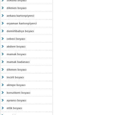
sokullu boyacı
dikmen boyacı
ankara kartonpiyerci
eryaman kartonpiyerci
demirlibahçe boyacı
cebeci boyacı
akdere boyacı
mamak boyacı
mamak badanacı
dikmen boyacı
incirli boyacı
aktepe boyacı
konutkent boyacı
ayrancı boyacı
etlik boyacı