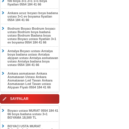
filli boya 3+1 2+1 1+1 boya
fiyatları 0554 184 41 66
Ankara ucuz boyacı boya badana
ustası 3+1 ev boyama fiyatları
0554 184 41 66
Bodrum Boyacı Bodrum boyacı
ustası Bodrum boya badana
ustası Bodrum Badana boya
ustası Boyacı ustası fiyatları 3+1
ev boyama 0554 184 41 66
Antalya Boyacı ustası Antalya
boya badana ustası Antalya
alçıpan ustası Antalya asmatavan
ustası Antalya badana boya
ustası 0554 184 41 66
Ankara asmatavan Ankara
Asmatavan Ustası Ankara
Asmatavan Led Tavan Ankara
Asmatavan Led Tavan ustası
Alçıpan Fiyatı 0554 184 41 66
SAYFALAR
Boyacı ustası MURAT 0554 184 41
66 boya badana ustası 3+1
BOYAMA 18,500 TL
BOYACI USTA MURAT