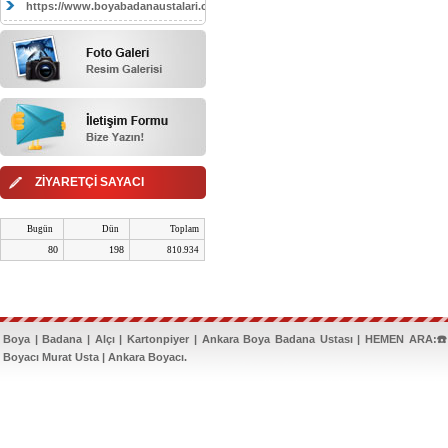
https://www.boyabadanaustalari.com/
ZİYARETÇİ SAYACI
Bugün
Dün
Toplam
80
198
810.934
Boya | Badana | Alçı | Kartonpiyer | Ankara Boya Badana Ustası | HEMEN ARA:☎️
Boyacı Murat Usta | Ankara Boyacı.