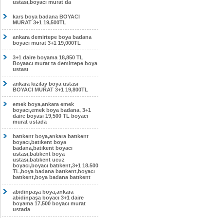
ustası,boyacı murat da
kars boya badana BOYACI
MURAT 3+1 19,500TL
ankara demirtepe boya badana
boyacı murat 3+1 19,000TL
3+1 daire boyama 18,850 TL
Boyaacı murat ta demirtepe boya
ustası
ankara kızılay boya ustası
BOYACI MURAT 3+1 19,800TL
emek boya,ankara emek
boyacı,emek boya badana, 3+1
daire boyası 19,500 TL boyacı
murat ustada
batıkent boya,ankara batıkent
boyacı,batıkent boya
badana,batıkent boyacı
ustası,batıkent boya
ustası,batıkent ucuz
boyacı,boyacı batıkent,3+1 18.500
TL,boya badana batıkent,boyacı
batıkent,boya badana batıkent
abidinpaşa boya,ankara
abidinpaşa boyacı 3+1 daire
boyama 17,500 boyacı murat
ustada