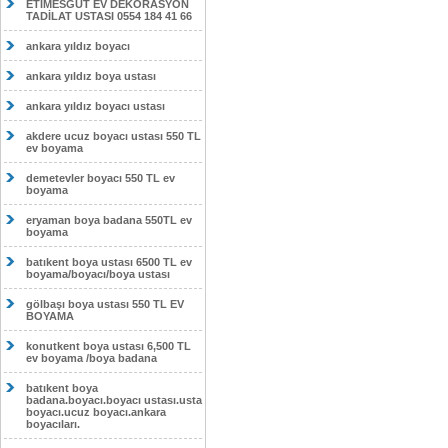
ETİMESĞUT EV DEKORASYON
TADİLAT USTASI 0554 184 41 66
ankara yıldız boyacı
ankara yıldız boya ustası
ankara yıldız boyacı ustası
akdere ucuz boyacı ustası 550 TL
ev boyama
demetevler boyacı 550 TL ev
boyama
eryaman boya badana 550TL ev
boyama
batıkent boya ustası 6500 TL ev
boyama/boyacı/boya ustası
gölbaşı boya ustası 550 TL EV
BOYAMA
konutkent boya ustası 6,500 TL
ev boyama /boya badana
batıkent boya
badana.boyacı.boyacı ustası.usta
boyacı.ucuz boyacı.ankara
boyacıları.