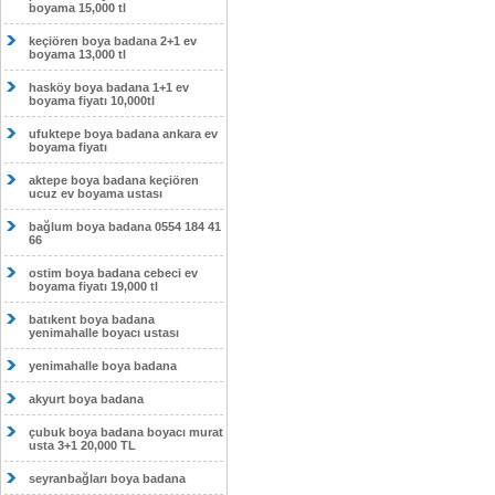
boyama 15,000 tl
keçiören boya badana 2+1 ev
boyama 13,000 tl
hasköy boya badana 1+1 ev
boyama fiyatı 10,000tl
ufuktepe boya badana ankara ev
boyama fiyatı
aktepe boya badana keçiören
ucuz ev boyama ustası
bağlum boya badana 0554 184 41
66
ostim boya badana cebeci ev
boyama fiyatı 19,000 tl
batıkent boya badana
yenimahalle boyacı ustası
yenimahalle boya badana
akyurt boya badana
çubuk boya badana boyacı murat
usta 3+1 20,000 TL
seyranbağları boya badana