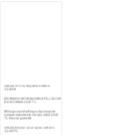
ankara 3+1 ev boyama sadece
15,000tl
ERYAMAN BOYA BADANA FİLLİ BOYA
İLE BOYAMA 1500 TL
filli boya marshall boya dyo boya ile
komple daireleriniz herşey dahil 1500
TL faturalı garantili
ankara boyacı ucuz oyacı ankara
15.000TL
YAŞAMKENT DAİRE BOYAMA 1000TL
EV,İŞYERİ BOYA BADANA USTASI