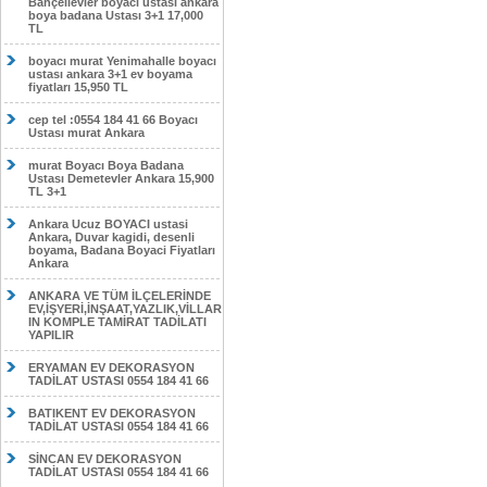
Bahçelievler boyacı ustası ankara
boya badana Ustası 3+1 17,000
TL
boyacı murat Yenimahalle boyacı
ustası ankara 3+1 ev boyama
fiyatları 15,950 TL
cep tel :0554 184 41 66 Boyacı
Ustası murat Ankara
murat Boyacı Boya Badana
Ustası Demetevler Ankara 15,900
TL 3+1
Ankara Ucuz BOYACI ustasi
Ankara, Duvar kagidi, desenli
boyama, Badana Boyaci Fiyatları
Ankara
ANKARA VE TÜM İLÇELERİNDE
EV,İŞYERİ,İNŞAAT,YAZLIK,VİLLAR
IN KOMPLE TAMİRAT TADİLATI
YAPILIR
ERYAMAN EV DEKORASYON
TADİLAT USTASI 0554 184 41 66
BATIKENT EV DEKORASYON
TADİLAT USTASI 0554 184 41 66
SİNCAN EV DEKORASYON
TADİLAT USTASI 0554 184 41 66