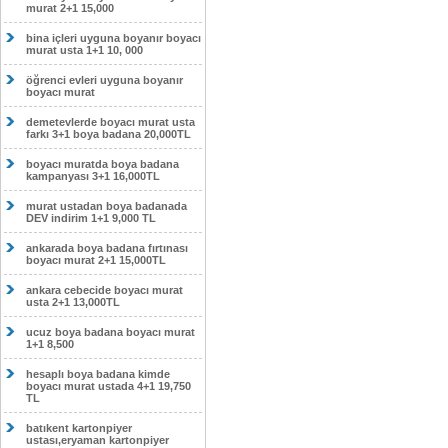
murat 2+1 15,000
bina içleri uyguna boyanır boyacı
murat usta 1+1 10, 000
öğrenci evleri uyguna boyanır
boyacı murat
demetevlerde boyacı murat usta
farkı 3+1 boya badana 20,000TL
boyacı muratda boya badana
kampanyası 3+1 16,000TL
murat ustadan boya badanada
DEV indirim 1+1 9,000 TL
ankarada boya badana fırtınası
boyacı murat 2+1 15,000TL
ankara cebecide boyacı murat
usta 2+1 13,000TL
ucuz boya badana boyacı murat
1+1 8,500
hesaplı boya badana kimde
boyacı murat ustada 4+1 19,750
TL
batıkent kartonpiyer
ustası,eryaman kartonpiyer