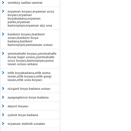
ümitköy tadilat tamirat
eryaman boyacı,eryaman ucuz
boyacı,eryaman
boyabadana,eryaman
parke,eryaman
kartonpiyer,eryaman alçı sıva
batıkent boyacı,batıkent
sıvacı,batıkent boya
badana,batıkent
kartonpiyer,asmatavan ustası
yenimahalle boyacı,yenimahalle
duvar kagıt ustası,yenimahalle
ucuz boyacı,kartonpiyer,asma
tavan ustası ankara
etlik boyabadana,etlik asma
tavan,etlik boyacıı,etlik gergi
tavan,etlik usta boyacı
rüzgarlı boya badana ustası
aşagıeglence boya badana
akyurt boyacı
çubuk boya badana
eryaman elektrik ustaları