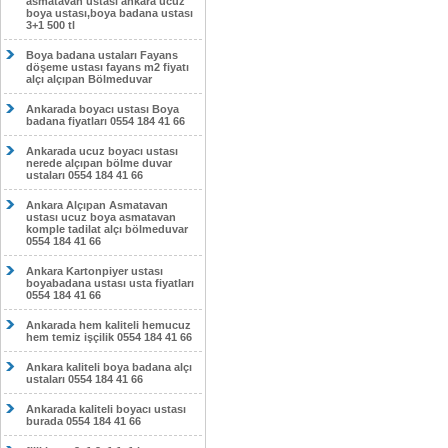
asmatavan ustası ankara ucuz
boya ustası,boya badana ustası
3+1 500 tl
Boya badana ustaları Fayans
döşeme ustası fayans m2 fiyatı
alçı alçıpan Bölmeduvar
Ankarada boyacı ustası Boya
badana fiyatları 0554 184 41 66
Ankarada ucuz boyacı ustası
nerede alçıpan bölme duvar
ustaları 0554 184 41 66
Ankara Alçıpan Asmatavan
ustası ucuz boya asmatavan
komple tadilat alçı bölmeduvar
0554 184 41 66
Ankara Kartonpiyer ustası
boyabadana ustası usta fiyatları
0554 184 41 66
Ankarada hem kaliteli hemucuz
hem temiz işçilik 0554 184 41 66
Ankara kaliteli boya badana alçı
ustaları 0554 184 41 66
Ankarada kaliteli boyacı ustası
burada 0554 184 41 66