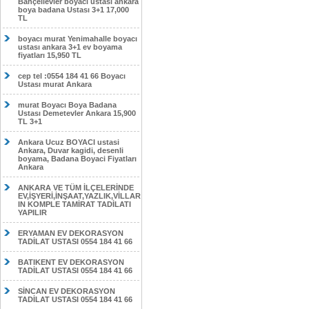
Bahçelievler boyacı ustası ankara
boya badana Ustası 3+1 17,000
TL
boyacı murat Yenimahalle boyacı
ustası ankara 3+1 ev boyama
fiyatları 15,950 TL
cep tel :0554 184 41 66 Boyacı
Ustası murat Ankara
murat Boyacı Boya Badana
Ustası Demetevler Ankara 15,900
TL 3+1
Ankara Ucuz BOYACI ustasi
Ankara, Duvar kagidi, desenli
boyama, Badana Boyaci Fiyatları
Ankara
ANKARA VE TÜM İLÇELERİNDE
EV,İŞYERİ,İNŞAAT,YAZLIK,VİLLAR
IN KOMPLE TAMİRAT TADİLATI
YAPILIR
ERYAMAN EV DEKORASYON
TADİLAT USTASI 0554 184 41 66
BATIKENT EV DEKORASYON
TADİLAT USTASI 0554 184 41 66
SİNCAN EV DEKORASYON
TADİLAT USTASI 0554 184 41 66