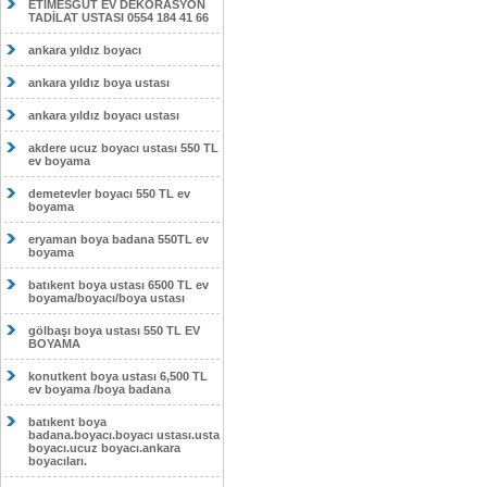
ETİMESĞUT EV DEKORASYON
TADİLAT USTASI 0554 184 41 66
ankara yıldız boyacı
ankara yıldız boya ustası
ankara yıldız boyacı ustası
akdere ucuz boyacı ustası 550 TL
ev boyama
demetevler boyacı 550 TL ev
boyama
eryaman boya badana 550TL ev
boyama
batıkent boya ustası 6500 TL ev
boyama/boyacı/boya ustası
gölbaşı boya ustası 550 TL EV
BOYAMA
konutkent boya ustası 6,500 TL
ev boyama /boya badana
batıkent boya
badana.boyacı.boyacı ustası.usta
boyacı.ucuz boyacı.ankara
boyacıları.