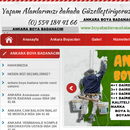
Anasayfa
Ankara Boyacıları
Galeri
Hizmetler
ANKARA BOYA BADANACIM
HAKKIMIZDA
NEDEN BİZİ SEÇMELİSİNİZ?
ankara boya badana işinde nasıl
çalışırız
ANKARA Asmatavan ustası
BOYA BADANA ustası 0554 184
41 66
ANKARA CAM BALKON İMALAT
VE MONTAJI 0554 184 41 66
ANKARA YENİMAHALE KOMPLE
DEKORASYON USTASI 0554 184
41 66