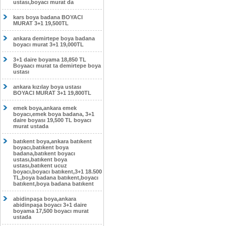
ustası,boyacı murat da
kars boya badana BOYACI
MURAT 3+1 19,500TL
ankara demirtepe boya badana
boyacı murat 3+1 19,000TL
3+1 daire boyama 18,850 TL
Boyaacı murat ta demirtepe boya
ustası
ankara kızılay boya ustası
BOYACI MURAT 3+1 19,800TL
emek boya,ankara emek
boyacı,emek boya badana, 3+1
daire boyası 19,500 TL boyacı
murat ustada
batıkent boya,ankara batıkent
boyacı,batıkent boya
badana,batıkent boyacı
ustası,batıkent boya
ustası,batıkent ucuz
boyacı,boyacı batıkent,3+1 18.500
TL,boya badana batıkent,boyacı
batıkent,boya badana batıkent
abidinpaşa boya,ankara
abidinpaşa boyacı 3+1 daire
boyama 17,500 boyacı murat
ustada