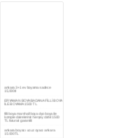
ankara 3+1 ev boyama sadece
15,000tl
ERYAMAN BOYA BADANA FİLLİ BOYA
İLE BOYAMA 1500 TL
filli boya marshall boya dyo boya ile
komple daireleriniz herşey dahil 1500
TL faturalı garantili
ankara boyacı ucuz oyacı ankara
15.000TL
YAŞAMKENT DAİRE BOYAMA 1000TL
EV,İŞYERİ BOYA BADANA USTASI