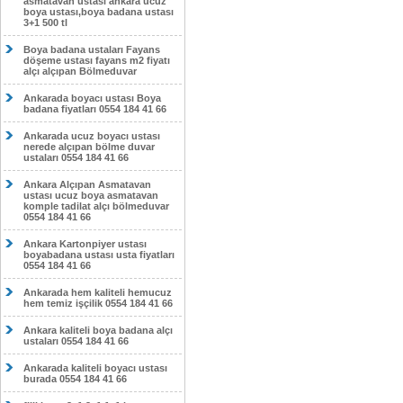
asmatavan ustası ankara ucuz
boya ustası,boya badana ustası
3+1 500 tl
Boya badana ustaları Fayans
döşeme ustası fayans m2 fiyatı
alçı alçıpan Bölmeduvar
Ankarada boyacı ustası Boya
badana fiyatları 0554 184 41 66
Ankarada ucuz boyacı ustası
nerede alçıpan bölme duvar
ustaları 0554 184 41 66
Ankara Alçıpan Asmatavan
ustası ucuz boya asmatavan
komple tadilat alçı bölmeduvar
0554 184 41 66
Ankara Kartonpiyer ustası
boyabadana ustası usta fiyatları
0554 184 41 66
Ankarada hem kaliteli hemucuz
hem temiz işçilik 0554 184 41 66
Ankara kaliteli boya badana alçı
ustaları 0554 184 41 66
Ankarada kaliteli boyacı ustası
burada 0554 184 41 66