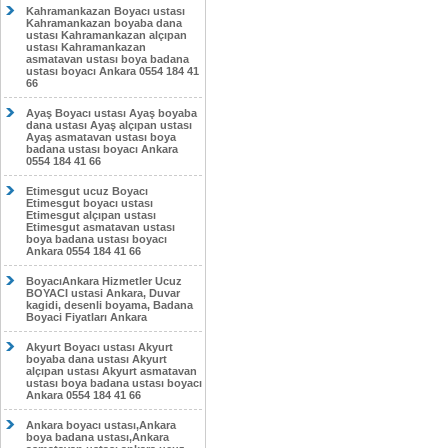
Kahramankazan Boyacı ustası
Kahramankazan boyaba dana
ustası Kahramankazan alçıpan
ustası Kahramankazan
asmatavan ustası boya badana
ustası boyacı Ankara 0554 184 41
66
Ayaş Boyacı ustası Ayaş boyaba
dana ustası Ayaş alçıpan ustası
Ayaş asmatavan ustası boya
badana ustası boyacı Ankara
0554 184 41 66
Etimesgut ucuz Boyacı
Etimesgut boyacı ustası
Etimesgut alçıpan ustası
Etimesgut asmatavan ustası
boya badana ustası boyacı
Ankara 0554 184 41 66
BoyacıAnkara Hizmetler Ucuz
BOYACI ustasi Ankara, Duvar
kagidi, desenli boyama, Badana
Boyaci Fiyatları Ankara
Akyurt Boyacı ustası Akyurt
boyaba dana ustası Akyurt
alçıpan ustası Akyurt asmatavan
ustası boya badana ustası boyacı
Ankara 0554 184 41 66
Ankara boyacı ustası,Ankara
boya badana ustası,Ankara