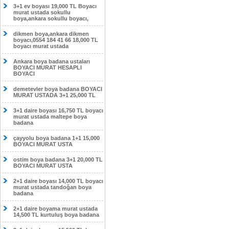
3+1 ev boyası 19,000 TL Boyacı
murat ustada sokullu
boya,ankara sokullu boyacı,
dikmen boya,ankara dikmen
boyacı,0554 184 41 66 18,000 TL
boyacı murat ustada
Ankara boya badana ustaları
BOYACI MURAT HESAPLI
BOYACI
demetevler boya badana BOYACI
MURAT USTADA 3+1 25,000 TL
3+1 daire boyası 16,750 TL boyacı
murat ustada maltepe boya
badana
çayyolu boya badana 1+1 15,000
BOYACI MURAT USTA
ostim boya badana 3+1 20,000 TL
BOYACI MURAT USTA
2+1 daire boyası 14,000 TL boyacı
murat ustada tandoğan boya
badana
2+1 daire boyama murat ustada
14,500 TL kurtuluş boya badana