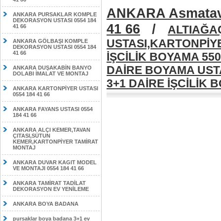
ANKARA Asmatava
ANKARA PURSAKLAR KOMPLE
DEKORASYON USTASI 0554 184
41 66
/
41 66
ALTIAĞA
USTASI,KARTONPİYE
ANKARA GÖLBAŞI KOMPLE
DEKORASYON USTASI 0554 184
41 66
İŞCİLİK BOYAMA 550
DAİRE BOYAMA UST
ANKARA DUŞAKABİN BANYO
DOLABI İMALAT VE MONTAJ
3+1 DAİRE İŞCİLİK B
ANKARA KARTONPİYER USTASI
0554 184 41 66
ANKARA FAYANS USTASI 0554
184 41 66
ANKARA ALÇI KEMER,TAVAN
ÇITASI,SÜTUN
KEMER,KARTONPİYER TAMİRAT
MONTAJ
ANKARA DUVAR KAGIT MODEL
VE MONTAJI 0554 184 41 66
ANKARA TAMİRAT TADİLAT
DEKORASYON EV YENİLEME
ANKARA BOYA BADANA
pursaklar boya badana 3+1 ev