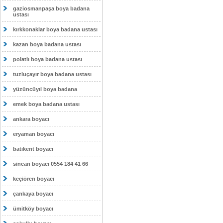
gaziosmanpaşa boya badana
ustası
kırkkonaklar boya badana ustası
kazan boya badana ustası
polatlı boya badana ustası
tuzluçayır boya badana ustası
yüzüncüyıl boya badana
emek boya badana ustası
ankara boyacı
eryaman boyacı
batıkent boyacı
sincan boyacı 0554 184 41 66
keçiören boyacı
çankaya boyacı
ümitköy boyacı