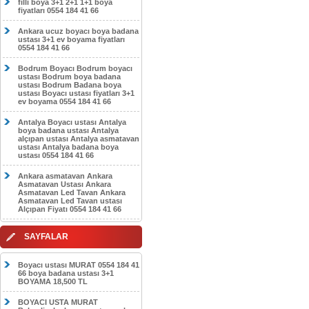
filli boya 3+1 2+1 1+1 boya
fiyatları 0554 184 41 66
Ankara ucuz boyacı boya badana
ustası 3+1 ev boyama fiyatları
0554 184 41 66
Bodrum Boyacı Bodrum boyacı
ustası Bodrum boya badana
ustası Bodrum Badana boya
ustası Boyacı ustası fiyatları 3+1
ev boyama 0554 184 41 66
Antalya Boyacı ustası Antalya
boya badana ustası Antalya
alçıpan ustası Antalya asmatavan
ustası Antalya badana boya
ustası 0554 184 41 66
Ankara asmatavan Ankara
Asmatavan Ustası Ankara
Asmatavan Led Tavan Ankara
Asmatavan Led Tavan ustası
Alçıpan Fiyatı 0554 184 41 66
SAYFALAR
Boyacı ustası MURAT 0554 184 41
66 boya badana ustası 3+1
BOYAMA 18,500 TL
BOYACI USTA MURAT