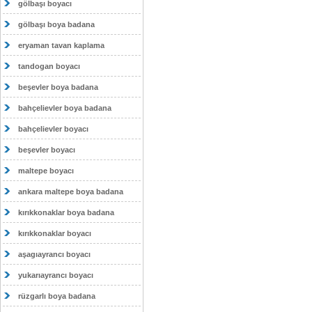
gölbaşı boyacı
gölbaşı boya badana
eryaman tavan kaplama
tandogan boyacı
beşevler boya badana
bahçelievler boya badana
bahçelievler boyacı
beşevler boyacı
maltepe boyacı
ankara maltepe boya badana
kırıkkonaklar boya badana
kırıkkonaklar boyacı
aşagıayrancı boyacı
yukarıayrancı boyacı
rüzgarlı boya badana