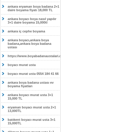
ankara eryaman boya badana 2+1
daire boyama fiyatı 18,000 TL
ankara boyacı boya nasıl yapılır
3+1 daire boyama 15,000tl
ankara iç cephe boyama
ankara boyacı,ankara boya
badana,ankara boya badana
ustası
https://www.boyabadanaustalari.com/
boyacı murat usta
boyacı murat usta 0554 184 41 66
ankara boya badana ustası ev
boyama fiyatları
ankara boyacı murat usta 3+1
15,000 TL
eryaman boyacı murat usta 2+1
13,000TL
batıkent boyacı murat usta 3+1
15,000TL