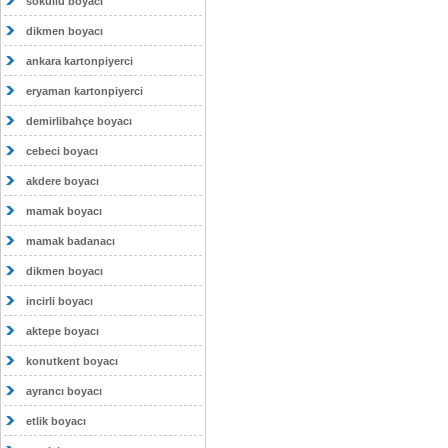
sokullu boyacı
dikmen boyacı
ankara kartonpiyerci
eryaman kartonpiyerci
demirlibahçe boyacı
cebeci boyacı
akdere boyacı
mamak boyacı
mamak badanacı
dikmen boyacı
incirli boyacı
aktepe boyacı
konutkent boyacı
ayrancı boyacı
etlik boyacı