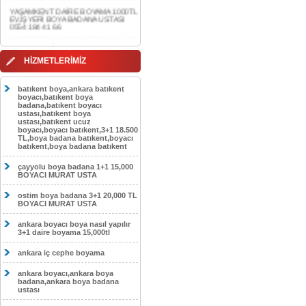
0554 184 41 66
AKDERE DAİRE BOYAMA 1000TL
EV,İŞYERİ BOYA BADANA USTASI
0554 184 41 66
HİZMETLERİMİZ
CEBECİ DAİRE BOYAMA 1000TL
EV,İŞYERİ BOYA BADANA USTASI
0554 184 41 66
batıkent boya,ankara batıkent
boyacı,batıkent boya
HASKÖY DAİRE BOYAMA 1000TL
badana,batıkent boyacı
EV,İŞYERİ BOYA BADANA USTASI
ustası,batıkent boya
0554 184 41 66
ustası,batıkent ucuz
boyacı,boyacı batıkent,3+1 18.500
GÖLBAŞI DAİRE BOYAMA 1000TL
TL,boya badana batıkent,boyacı
EV,İŞYERİ BOYA BADANA USTASI
batıkent,boya badana batıkent
0554 184 41 66
çayyolu boya badana 1+1 15,000
SOKULLU DAİRE BOYAMA 1000TL
BOYACI MURAT USTA
EV,İŞYERİ BOYA BADANA USTASI
0554 184 41 66
ostim boya badana 3+1 20,000 TL
BOYACI MURAT USTA
ankara boyacı boya nasıl yapılır
3+1 daire boyama 15,000tl
ankara iç cephe boyama
ankara boyacı,ankara boya
badana,ankara boya badana
ustası