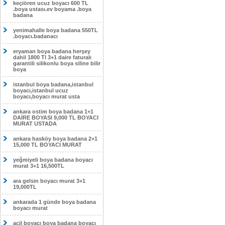
keçiören ucuz boyacı 600 TL
.boya ustası.ev boyama .boya
badana
yenimahalle boya badana 550TL
.boyacı.badanacı
eryaman boya badana herşey
dahil 1800 Tl 3+1 daire faturalı
garantili silikonlu boya siline bilir
boya
istanbul boya badana,istanbul
boyacı,istanbul ucuz
boyacı,boyacı murat usta
ankara ostim boya badana 1+1
DAİRE BOYASI 9,000 TL BOYACI
MURAT USTADA
ankara hasköy boya badana 2+1
15,000 TL BOYACI MURAT
yeğmiyeli boya badana boyacı
murat 3+1 16,500TL
ara gelsin boyacı murat 3+1
19,000TL
ankarada 1 günde boya badana
boyacı murat
acil boyacı boya badana boyacı