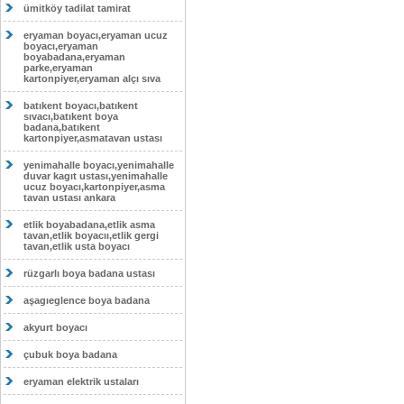
ümitköy tadilat tamirat
eryaman boyacı,eryaman ucuz
boyacı,eryaman
boyabadana,eryaman
parke,eryaman
kartonpiyer,eryaman alçı sıva
batıkent boyacı,batıkent
sıvacı,batıkent boya
badana,batıkent
kartonpiyer,asmatavan ustası
yenimahalle boyacı,yenimahalle
duvar kagıt ustası,yenimahalle
ucuz boyacı,kartonpiyer,asma
tavan ustası ankara
etlik boyabadana,etlik asma
tavan,etlik boyacıı,etlik gergi
tavan,etlik usta boyacı
rüzgarlı boya badana ustası
aşagıeglence boya badana
akyurt boyacı
çubuk boya badana
eryaman elektrik ustaları