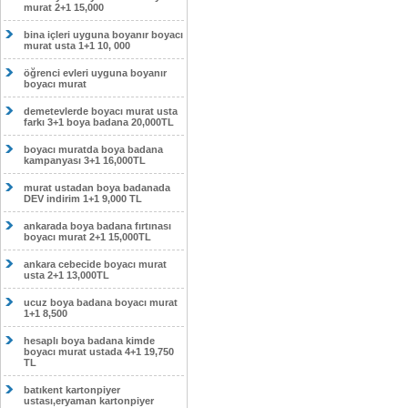
murat 2+1 15,000
bina içleri uyguna boyanır boyacı
murat usta 1+1 10, 000
öğrenci evleri uyguna boyanır
boyacı murat
demetevlerde boyacı murat usta
farkı 3+1 boya badana 20,000TL
boyacı muratda boya badana
kampanyası 3+1 16,000TL
murat ustadan boya badanada
DEV indirim 1+1 9,000 TL
ankarada boya badana fırtınası
boyacı murat 2+1 15,000TL
ankara cebecide boyacı murat
usta 2+1 13,000TL
ucuz boya badana boyacı murat
1+1 8,500
hesaplı boya badana kimde
boyacı murat ustada 4+1 19,750
TL
batıkent kartonpiyer
ustası,eryaman kartonpiyer