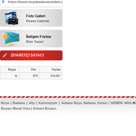
https://www.boyabadanaustalari.com/
ZİYARETÇİ SAYACI
Bugün
Dün
Toplam
31
870
810.687
Boya | Badana | Alçı | Kartonpiyer | Ankara Boya Badana Ustası | HEMEN ARA:☎️
Boyacı Murat Usta | Ankara Boyacı.