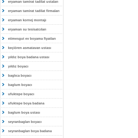
eryaman tamirat tadilat ustaları
eryaman tamirat tadilat firmaları
eryaman kornej montajı
eryaman su tesisatcıları
etimesgut ev boyama fiyatları
keçiören asmatavan ustası
yıldız boya badana ustası
yıldız boyacı
baglıca boyacı
baglum boyacı
ufuktepe boyacı
ufuktepe boya badana
baglum boya ustası
seyranbagları boyacı
seyranbagları boya badana