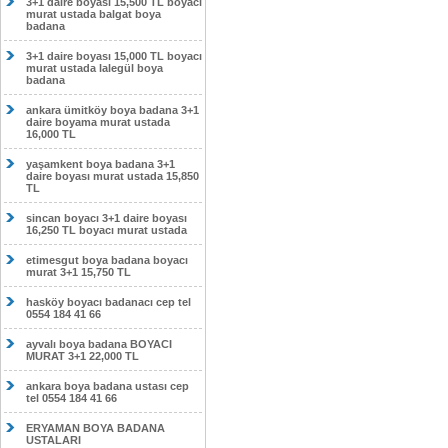
3+1 daire boyası 15,500 TL boyacı
murat ustada balgat boya
badana
3+1 daire boyası 15,000 TL boyacı
murat ustada lalegül boya
badana
ankara ümitköy boya badana 3+1
daire boyama murat ustada
16,000 TL
yaşamkent boya badana 3+1
daire boyası murat ustada 15,850
TL
sincan boyacı 3+1 daire boyası
16,250 TL boyacı murat ustada
etimesgut boya badana boyacı
murat 3+1 15,750 TL
hasköy boyacı badanacı cep tel
0554 184 41 66
ayvalı boya badana BOYACI
MURAT 3+1 22,000 TL
ankara boya badana ustası cep
tel 0554 184 41 66
ERYAMAN BOYA BADANA
USTALARI