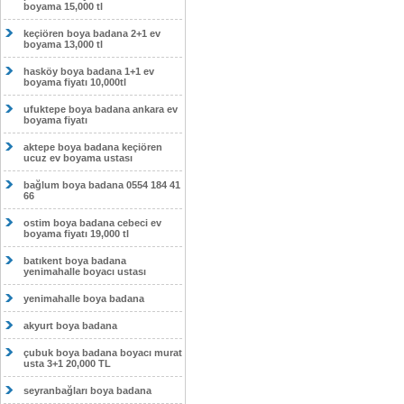
boyama 15,000 tl
keçiören boya badana 2+1 ev
boyama 13,000 tl
hasköy boya badana 1+1 ev
boyama fiyatı 10,000tl
ufuktepe boya badana ankara ev
boyama fiyatı
aktepe boya badana keçiören
ucuz ev boyama ustası
bağlum boya badana 0554 184 41
66
ostim boya badana cebeci ev
boyama fiyatı 19,000 tl
batıkent boya badana
yenimahalle boyacı ustası
yenimahalle boya badana
akyurt boya badana
çubuk boya badana boyacı murat
usta 3+1 20,000 TL
seyranbağları boya badana