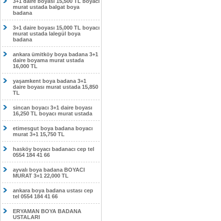
3+1 daire boyası 15,500 TL boyacı
murat ustada balgat boya
badana
3+1 daire boyası 15,000 TL boyacı
murat ustada lalegül boya
badana
ankara ümitköy boya badana 3+1
daire boyama murat ustada
16,000 TL
yaşamkent boya badana 3+1
daire boyası murat ustada 15,850
TL
sincan boyacı 3+1 daire boyası
16,250 TL boyacı murat ustada
etimesgut boya badana boyacı
murat 3+1 15,750 TL
hasköy boyacı badanacı cep tel
0554 184 41 66
ayvalı boya badana BOYACI
MURAT 3+1 22,000 TL
ankara boya badana ustası cep
tel 0554 184 41 66
ERYAMAN BOYA BADANA
USTALARI