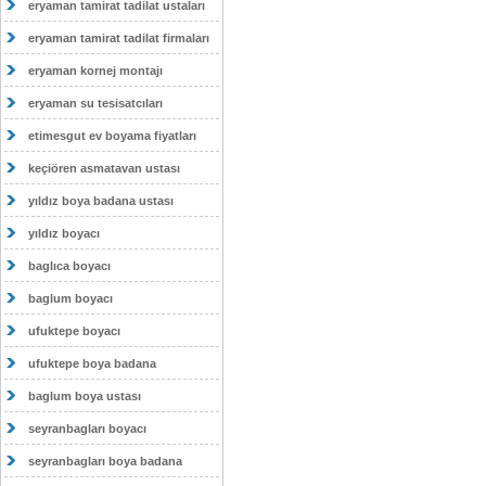
eryaman tamirat tadilat ustaları
eryaman tamirat tadilat firmaları
eryaman kornej montajı
eryaman su tesisatcıları
etimesgut ev boyama fiyatları
keçiören asmatavan ustası
yıldız boya badana ustası
yıldız boyacı
baglıca boyacı
baglum boyacı
ufuktepe boyacı
ufuktepe boya badana
baglum boya ustası
seyranbagları boyacı
seyranbagları boya badana