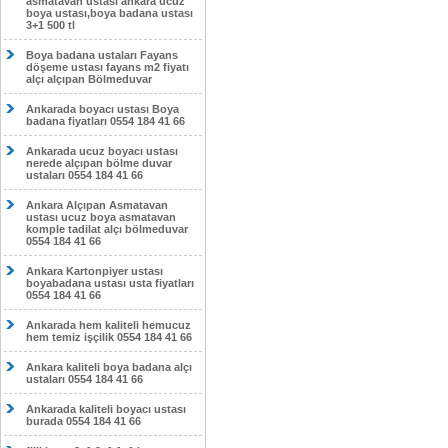
asmatavan ustası ankara ucuz
boya ustası,boya badana ustası
3+1 500 tl
Boya badana ustaları Fayans
döşeme ustası fayans m2 fiyatı
alçı alçıpan Bölmeduvar
Ankarada boyacı ustası Boya
badana fiyatları 0554 184 41 66
Ankarada ucuz boyacı ustası
nerede alçıpan bölme duvar
ustaları 0554 184 41 66
Ankara Alçıpan Asmatavan
ustası ucuz boya asmatavan
komple tadilat alçı bölmeduvar
0554 184 41 66
Ankara Kartonpiyer ustası
boyabadana ustası usta fiyatları
0554 184 41 66
Ankarada hem kaliteli hemucuz
hem temiz işçilik 0554 184 41 66
Ankara kaliteli boya badana alçı
ustaları 0554 184 41 66
Ankarada kaliteli boyacı ustası
burada 0554 184 41 66