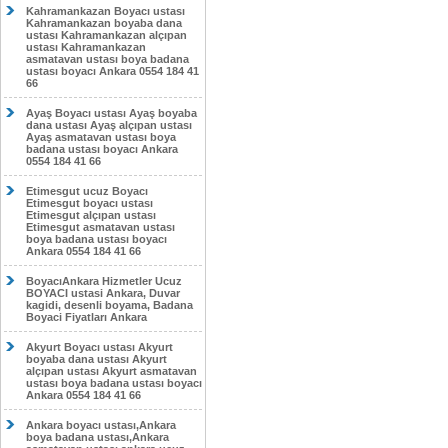
Kahramankazan Boyacı ustası
Kahramankazan boyaba dana
ustası Kahramankazan alçıpan
ustası Kahramankazan
asmatavan ustası boya badana
ustası boyacı Ankara 0554 184 41
66
Ayaş Boyacı ustası Ayaş boyaba
dana ustası Ayaş alçıpan ustası
Ayaş asmatavan ustası boya
badana ustası boyacı Ankara
0554 184 41 66
Etimesgut ucuz Boyacı
Etimesgut boyacı ustası
Etimesgut alçıpan ustası
Etimesgut asmatavan ustası
boya badana ustası boyacı
Ankara 0554 184 41 66
BoyacıAnkara Hizmetler Ucuz
BOYACI ustasi Ankara, Duvar
kagidi, desenli boyama, Badana
Boyaci Fiyatları Ankara
Akyurt Boyacı ustası Akyurt
boyaba dana ustası Akyurt
alçıpan ustası Akyurt asmatavan
ustası boya badana ustası boyacı
Ankara 0554 184 41 66
Ankara boyacı ustası,Ankara
boya badana ustası,Ankara