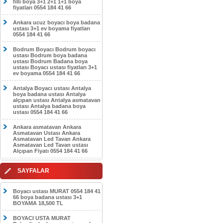
filli boya 3+1 2+1 1+1 boya
fiyatları 0554 184 41 66
Ankara ucuz boyacı boya badana
ustası 3+1 ev boyama fiyatları
0554 184 41 66
Bodrum Boyacı Bodrum boyacı
ustası Bodrum boya badana
ustası Bodrum Badana boya
ustası Boyacı ustası fiyatları 3+1
ev boyama 0554 184 41 66
Antalya Boyacı ustası Antalya
boya badana ustası Antalya
alçıpan ustası Antalya asmatavan
ustası Antalya badana boya
ustası 0554 184 41 66
Ankara asmatavan Ankara
Asmatavan Ustası Ankara
Asmatavan Led Tavan Ankara
Asmatavan Led Tavan ustası
Alçıpan Fiyatı 0554 184 41 66
SAYFALAR
Boyacı ustası MURAT 0554 184 41
66 boya badana ustası 3+1
BOYAMA 18,500 TL
BOYACI USTA MURAT