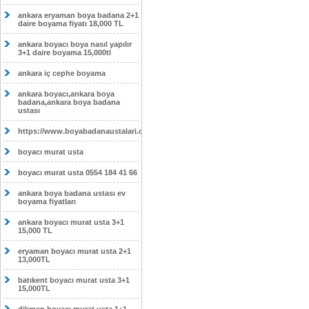
ankara eryaman boya badana 2+1
daire boyama fiyatı 18,000 TL
ankara boyacı boya nasıl yapılır
3+1 daire boyama 15,000tl
ankara iç cephe boyama
ankara boyacı,ankara boya
badana,ankara boya badana
ustası
https://www.boyabadanaustalari.com/
boyacı murat usta
boyacı murat usta 0554 184 41 66
ankara boya badana ustası ev
boyama fiyatları
ankara boyacı murat usta 3+1
15,000 TL
eryaman boyacı murat usta 2+1
13,000TL
batıkent boyacı murat usta 3+1
15,000TL