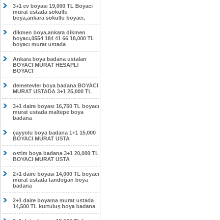
3+1 ev boyası 19,000 TL Boyacı
murat ustada sokullu
boya,ankara sokullu boyacı,
dikmen boya,ankara dikmen
boyacı,0554 184 41 66 18,000 TL
boyacı murat ustada
Ankara boya badana ustaları
BOYACI MURAT HESAPLI
BOYACI
demetevler boya badana BOYACI
MURAT USTADA 3+1 25,000 TL
3+1 daire boyası 16,750 TL boyacı
murat ustada maltepe boya
badana
çayyolu boya badana 1+1 15,000
BOYACI MURAT USTA
ostim boya badana 3+1 20,000 TL
BOYACI MURAT USTA
2+1 daire boyası 14,000 TL boyacı
murat ustada tandoğan boya
badana
2+1 daire boyama murat ustada
14,500 TL kurtuluş boya badana