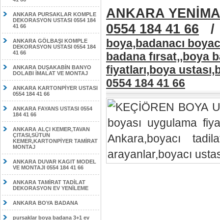
ANKARA YENİMA
ANKARA PURSAKLAR KOMPLE
DEKORASYON USTASI 0554 184
0554 184 41 66
41 66
boya,badanacı boyacı
ANKARA GÖLBAŞI KOMPLE
DEKORASYON USTASI 0554 184
41 66
badana fırsat,,boya b
fiyatları,boya ustası
ANKARA DUŞAKABİN BANYO
DOLABI İMALAT VE MONTAJ
0554 184 41 66
ANKARA KARTONPİYER USTASI
0554 184 41 66
ANKARA FAYANS USTASI 0554
184 41 66
ANKARA ALÇI KEMER,TAVAN
ÇITASI,SÜTUN
KEMER,KARTONPİYER TAMİRAT
MONTAJ
ANKARA DUVAR KAGIT MODEL
VE MONTAJI 0554 184 41 66
ANKARA TAMİRAT TADİLAT
DEKORASYON EV YENİLEME
ANKARA BOYA BADANA
pursaklar boya badana 3+1 ev