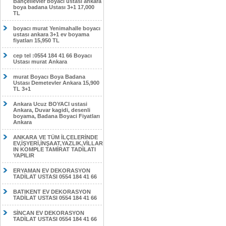
Bahçelievler boyacı ustası ankara
boya badana Ustası 3+1 17,000
TL
boyacı murat Yenimahalle boyacı
ustası ankara 3+1 ev boyama
fiyatları 15,950 TL
cep tel :0554 184 41 66 Boyacı
Ustası murat Ankara
murat Boyacı Boya Badana
Ustası Demetevler Ankara 15,900
TL 3+1
Ankara Ucuz BOYACI ustasi
Ankara, Duvar kagidi, desenli
boyama, Badana Boyaci Fiyatları
Ankara
ANKARA VE TÜM İLÇELERİNDE
EV,İŞYERİ,İNŞAAT,YAZLIK,VİLLAR
IN KOMPLE TAMİRAT TADİLATI
YAPILIR
ERYAMAN EV DEKORASYON
TADİLAT USTASI 0554 184 41 66
BATIKENT EV DEKORASYON
TADİLAT USTASI 0554 184 41 66
SİNCAN EV DEKORASYON
TADİLAT USTASI 0554 184 41 66