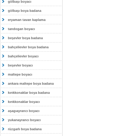
gölbaşı boyacı
gölbaşı boya badana
eryaman tavan kaplama
tandogan boyacı
beşevler boya badana
bahçelievler boya badana
bahçelievler boyacı
beşevler boyacı
maltepe boyacı
ankara maltepe boya badana
kırıkkonaklar boya badana
kırıkkonaklar boyacı
aşagıayrancı boyacı
yukarıayrancı boyacı
rüzgarlı boya badana