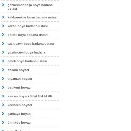
gaziosmanpaşa boya badana
ustası
kırkkonaklar boya badana ustası
kazan boya badana ustası
polatlı boya badana ustası
tuzluçayır boya badana ustası
yüzüncüyıl boya badana
emek boya badana ustası
ankara boyacı
eryaman boyacı
batıkent boyacı
sincan boyacı 0554 184 41 66
keçiören boyacı
çankaya boyacı
ümitköy boyacı