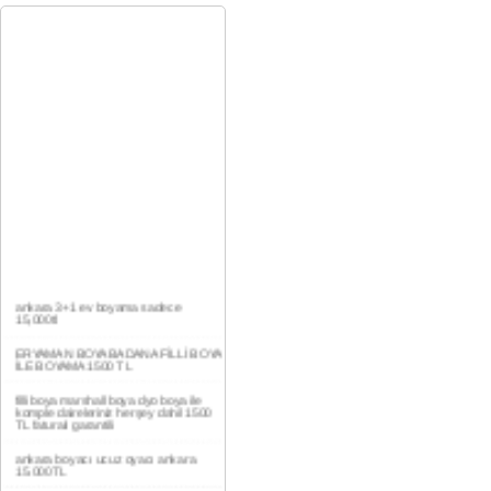
ankara 3+1 ev boyama sadece
15,000tl
ERYAMAN BOYA BADANA FİLLİ BOYA
İLE BOYAMA 1500 TL
filli boya marshall boya dyo boya ile
komple daireleriniz herşey dahil 1500
TL faturalı garantili
ankara boyacı ucuz oyacı ankara
15.000TL
YAŞAMKENT DAİRE BOYAMA 1000TL
EV,İŞYERİ BOYA BADANA USTASI