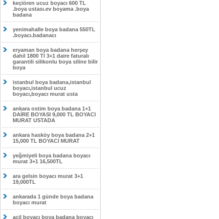
keçiören ucuz boyacı 600 TL
.boya ustası.ev boyama .boya
badana
yenimahalle boya badana 550TL
.boyacı.badanacı
eryaman boya badana herşey
dahil 1800 Tl 3+1 daire faturalı
garantili silikonlu boya siline bilir
boya
istanbul boya badana,istanbul
boyacı,istanbul ucuz
boyacı,boyacı murat usta
ankara ostim boya badana 1+1
DAİRE BOYASI 9,000 TL BOYACI
MURAT USTADA
ankara hasköy boya badana 2+1
15,000 TL BOYACI MURAT
yeğmiyeli boya badana boyacı
murat 3+1 16,500TL
ara gelsin boyacı murat 3+1
19,000TL
ankarada 1 günde boya badana
boyacı murat
acil boyacı boya badana boyacı