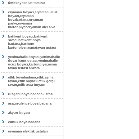
ümitköy tadilat tamirat
eryaman boyacı,eryaman ucuz
boyacı,eryaman
boyabadana,eryaman
parke,eryaman
kartonpiyer,eryaman alçı sıva
batıkent boyacı,batıkent
sıvacı,batıkent boya
badana,batıkent
kartonpiyer,asmatavan ustası
yenimahalle boyacı,yenimahalle
duvar kagıt ustası,yenimahalle
ucuz boyacı,kartonpiyer,asma
tavan ustası ankara
etlik boyabadana,etlik asma
tavan,etlik boyacıı,etlik gergi
tavan,etlik usta boyacı
rüzgarlı boya badana ustası
aşagıeglence boya badana
akyurt boyacı
çubuk boya badana
eryaman elektrik ustaları