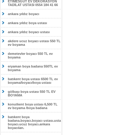
ETİMESĞUT EV DEKORASYON
TADİLAT USTASI 0554 184 41 66
ankara yıldız boyacı
ankara yıldız boya ustası
ankara yıldız boyacı ustası
akdere ucuz boyacı ustası 550 TL
ev boyama
demetevler boyacı 550 TL ev
boyama
eryaman boya badana 550TL ev
boyama
batıkent boya ustası 6500 TL ev
boyama/boyacı/boya ustası
gölbaşı boya ustası 550 TL EV
BOYAMA
konutkent boya ustası 6,500 TL
ev boyama /boya badana
batıkent boya
badana.boyacı.boyacı ustası.usta
boyacı.ucuz boyacı.ankara
boyacıları.