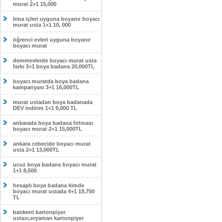
murat 2+1 15,000
bina içleri uyguna boyanır boyacı
murat usta 1+1 10, 000
öğrenci evleri uyguna boyanır
boyacı murat
demetevlerde boyacı murat usta
farkı 3+1 boya badana 20,000TL
boyacı muratda boya badana
kampanyası 3+1 16,000TL
murat ustadan boya badanada
DEV indirim 1+1 9,000 TL
ankarada boya badana fırtınası
boyacı murat 2+1 15,000TL
ankara cebecide boyacı murat
usta 2+1 13,000TL
ucuz boya badana boyacı murat
1+1 8,500
hesaplı boya badana kimde
boyacı murat ustada 4+1 19,750
TL
batıkent kartonpiyer
ustası,eryaman kartonpiyer