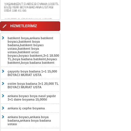
0554 184 41 66
AKDERE DAİRE BOYAMA 1000TL
EV,İŞYERİ BOYA BADANA USTASI
0554 184 41 66
CEBECİ DAİRE BOYAMA 1000TL
HİZMETLERİMİZ
EV,İŞYERİ BOYA BADANA USTASI
0554 184 41 66
batıkent boya,ankara batıkent
HASKÖY DAİRE BOYAMA 1000TL
boyacı,batıkent boya
EV,İŞYERİ BOYA BADANA USTASI
badana,batıkent boyacı
0554 184 41 66
ustası,batıkent boya
ustası,batıkent ucuz
boyacı,boyacı batıkent,3+1 18.500
GÖLBAŞI DAİRE BOYAMA 1000TL
TL,boya badana batıkent,boyacı
EV,İŞYERİ BOYA BADANA USTASI
batıkent,boya badana batıkent
0554 184 41 66
çayyolu boya badana 1+1 15,000
SOKULLU DAİRE BOYAMA 1000TL
BOYACI MURAT USTA
EV,İŞYERİ BOYA BADANA USTASI
0554 184 41 66
ostim boya badana 3+1 20,000 TL
BOYACI MURAT USTA
ankara boyacı boya nasıl yapılır
3+1 daire boyama 15,000tl
ankara iç cephe boyama
ankara boyacı,ankara boya
badana,ankara boya badana
ustası