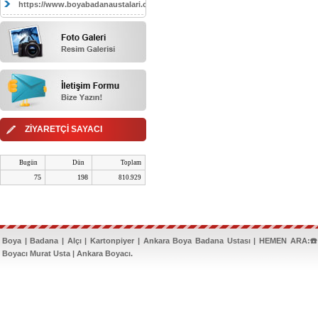
https://www.boyabadanaustalari.com/
ZİYARETÇİ SAYACI
Bugün
Dün
Toplam
75
198
810.929
Boya | Badana | Alçı | Kartonpiyer | Ankara Boya Badana Ustası | HEMEN ARA:☎️
Boyacı Murat Usta | Ankara Boyacı.