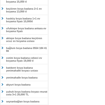
boyama 15,000 tl
keçiören boya badana 2+1 ev
boyama 13,000 tl
hasköy boya badana 1+1 ev
boyama fiyatı 10,000tl
ufuktepe boya badana ankara ev
boyama fiyatı
aktepe boya badana keçiören
ucuz ev boyama ustası
bağlum boya badana 0554 184 41
66
ostim boya badana cebeci ev
boyama fiyatı 19,000 tl
batıkent boya badana
yenimahalle boyacı ustası
yenimahalle boya badana
akyurt boya badana
çubuk boya badana boyacı murat
usta 3+1 20,000 TL
seyranbağları boya badana