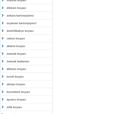
sokullu boyacı
dikmen boyacı
ankara kartonpiyerci
eryaman kartonpiyerci
demirlibahçe boyacı
cebeci boyacı
akdere boyacı
mamak boyacı
mamak badanacı
dikmen boyacı
incirli boyacı
aktepe boyacı
konutkent boyacı
ayrancı boyacı
etlik boyacı