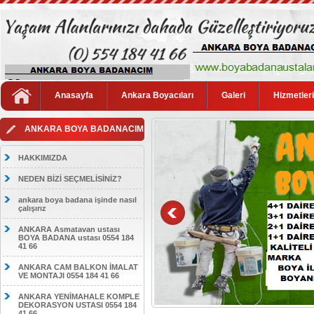
Anasayfa
Ankara Boyacıları
Galeri
Hizmetler
ANKARA BOYA BADANACIM
HAKKIMIZDA
NEDEN BİZİ SEÇMELİSİNİZ?
ankara boya badana işinde nasıl
çalışırız
ANKARA Asmatavan ustası
BOYA BADANA ustası 0554 184
41 66
ANKARA CAM BALKON İMALAT
VE MONTAJI 0554 184 41 66
ANKARA YENİMAHALE KOMPLE
DEKORASYON USTASI 0554 184
41 66