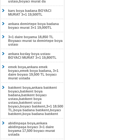
ustası,boyacı murat da
kars boya badana BOYACI
MURAT 3+1 19,500TL
ankara demirtepe boya badana
boyacı murat 3+1 19,000TL
3+1 daire boyama 18,850 TL
Boyaacı murat ta demirtepe boya
ustası
ankara kızılay boya ustası
BOYACI MURAT 3+1 19,800TL
emek boya,ankara emek
boyacı,emek boya badana, 3+1
daire boyası 19,500 TL boyacı
murat ustada
batıkent boya,ankara batıkent
boyacı,batıkent boya
badana,batıkent boyacı
ustası,batıkent boya
ustası,batıkent ucuz
boyacı,boyacı batıkent,3+1 18.500
TL,boya badana batıkent,boyacı
batıkent,boya badana batıkent
abidinpaşa boya,ankara
abidinpaşa boyacı 3+1 daire
boyama 17,500 boyacı murat
ustada