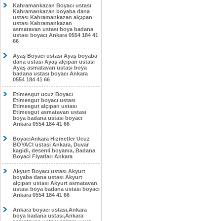
Kahramankazan Boyacı ustası
Kahramankazan boyaba dana
ustası Kahramankazan alçıpan
ustası Kahramankazan
asmatavan ustası boya badana
ustası boyacı Ankara 0554 184 41
66
Ayaş Boyacı ustası Ayaş boyaba
dana ustası Ayaş alçıpan ustası
Ayaş asmatavan ustası boya
badana ustası boyacı Ankara
0554 184 41 66
Etimesgut ucuz Boyacı
Etimesgut boyacı ustası
Etimesgut alçıpan ustası
Etimesgut asmatavan ustası
boya badana ustası boyacı
Ankara 0554 184 41 66
BoyacıAnkara Hizmetler Ucuz
BOYACI ustasi Ankara, Duvar
kagidi, desenli boyama, Badana
Boyaci Fiyatları Ankara
Akyurt Boyacı ustası Akyurt
boyaba dana ustası Akyurt
alçıpan ustası Akyurt asmatavan
ustası boya badana ustası boyacı
Ankara 0554 184 41 66
Ankara boyacı ustası,Ankara
boya badana ustası,Ankara