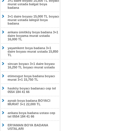
3+1 daire boyası 15,500 TL boyacı
murat ustada balgat boya
badana
3+1 daire boyası 15,000 TL boyacı
murat ustada lalegül boya
badana
ankara ümitköy boya badana 3+1
daire boyama murat ustada
16,000 TL
yaşamkent boya badana 3+1
daire boyası murat ustada 15,850
TL
sincan boyacı 3+1 daire boyası
16,250 TL boyacı murat ustada
etimesgut boya badana boyacı
murat 3+1 15,750 TL
hasköy boyacı badanacı cep tel
0554 184 41 66
ayvalı boya badana BOYACI
MURAT 3+1 22,000 TL
ankara boya badana ustası cep
tel 0554 184 41 66
ERYAMAN BOYA BADANA
USTALARI