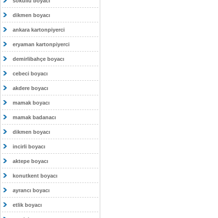
sokullu boyacı
dikmen boyacı
ankara kartonpiyerci
eryaman kartonpiyerci
demirlibahçe boyacı
cebeci boyacı
akdere boyacı
mamak boyacı
mamak badanacı
dikmen boyacı
incirli boyacı
aktepe boyacı
konutkent boyacı
ayrancı boyacı
etlik boyacı