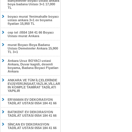
Bahçelievler boyacı ustası ankara
boya badana Ustası 3+1 17,000
TL
boyacı murat Yenimahalle boyacı
ustası ankara 3+1 ev boyama
fiyatları 15,950 TL
cep tel :0554 184 41 66 Boyacı
Ustası murat Ankara
murat Boyacı Boya Badana
Ustası Demetevler Ankara 15,900
TL 3+1
Ankara Ucuz BOYACI ustasi
Ankara, Duvar kagidi, desenli
boyama, Badana Boyaci Fiyatları
Ankara
ANKARA VE TÜM İLÇELERİNDE
EV,İŞYERİ,İNŞAAT,YAZLIK,VİLLAR
IN KOMPLE TAMİRAT TADİLATI
YAPILIR
ERYAMAN EV DEKORASYON
TADİLAT USTASI 0554 184 41 66
BATIKENT EV DEKORASYON
TADİLAT USTASI 0554 184 41 66
SİNCAN EV DEKORASYON
TADİLAT USTASI 0554 184 41 66