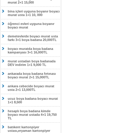
murat 2+1 15,000
bina içleri uyguna boyanır boyacı
murat usta 1+1 10, 000
öğrenci evleri uyguna boyanır
boyacı murat
demetevlerde boyacı murat usta
farkı 3+1 boya badana 20,000TL
boyacı muratda boya badana
kampanyası 3+1 16,000TL
murat ustadan boya badanada
DEV indirim 1+1 9,000 TL
ankarada boya badana fırtınası
boyacı murat 2+1 15,000TL
ankara cebecide boyacı murat
usta 2+1 13,000TL
ucuz boya badana boyacı murat
1+1 8,500
hesaplı boya badana kimde
boyacı murat ustada 4+1 19,750
TL
batıkent kartonpiyer
ustası,eryaman kartonpiyer