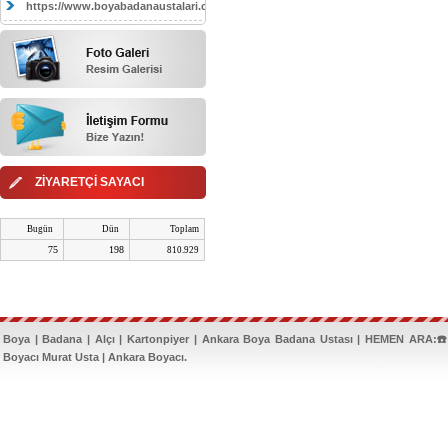
https://www.boyabadanaustalari.com/
ZİYARETÇİ SAYACI
Bugün
Dün
Toplam
75
198
810.929
Boya | Badana | Alçı | Kartonpiyer | Ankara Boya Badana Ustası | HEMEN ARA:☎️
Boyacı Murat Usta | Ankara Boyacı.