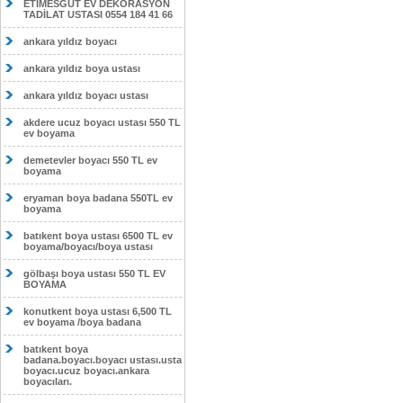
ETİMESĞUT EV DEKORASYON
TADİLAT USTASI 0554 184 41 66
ankara yıldız boyacı
ankara yıldız boya ustası
ankara yıldız boyacı ustası
akdere ucuz boyacı ustası 550 TL
ev boyama
demetevler boyacı 550 TL ev
boyama
eryaman boya badana 550TL ev
boyama
batıkent boya ustası 6500 TL ev
boyama/boyacı/boya ustası
gölbaşı boya ustası 550 TL EV
BOYAMA
konutkent boya ustası 6,500 TL
ev boyama /boya badana
batıkent boya
badana.boyacı.boyacı ustası.usta
boyacı.ucuz boyacı.ankara
boyacıları.