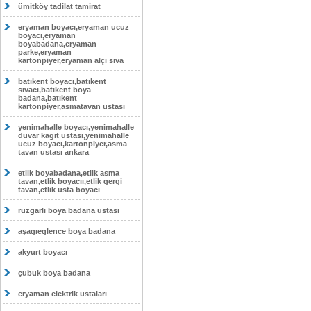
ümitköy tadilat tamirat
eryaman boyacı,eryaman ucuz
boyacı,eryaman
boyabadana,eryaman
parke,eryaman
kartonpiyer,eryaman alçı sıva
batıkent boyacı,batıkent
sıvacı,batıkent boya
badana,batıkent
kartonpiyer,asmatavan ustası
yenimahalle boyacı,yenimahalle
duvar kagıt ustası,yenimahalle
ucuz boyacı,kartonpiyer,asma
tavan ustası ankara
etlik boyabadana,etlik asma
tavan,etlik boyacıı,etlik gergi
tavan,etlik usta boyacı
rüzgarlı boya badana ustası
aşagıeglence boya badana
akyurt boyacı
çubuk boya badana
eryaman elektrik ustaları