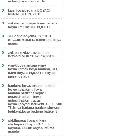
ustası,boyacı murat da
kars boya badana BOYACI
MURAT 3+1 19,500TL
ankara demirtepe boya badana
boyacı murat 3+1 19,000TL
3+1 daire boyama 18,850 TL
Boyaacı murat ta demirtepe boya
ustası
ankara kızılay boya ustası
BOYACI MURAT 3+1 19,800TL
emek boya,ankara emek
boyacı,emek boya badana, 3+1
daire boyası 19,500 TL boyacı
murat ustada
batıkent boya,ankara batıkent
boyacı,batıkent boya
badana,batıkent boyacı
ustası,batıkent boya
ustası,batıkent ucuz
boyacı,boyacı batıkent,3+1 18.500
TL,boya badana batıkent,boyacı
batıkent,boya badana batıkent
abidinpaşa boya,ankara
abidinpaşa boyacı 3+1 daire
boyama 17,500 boyacı murat
ustada