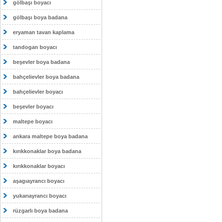
gölbaşı boyacı
gölbaşı boya badana
eryaman tavan kaplama
tandogan boyacı
beşevler boya badana
bahçelievler boya badana
bahçelievler boyacı
beşevler boyacı
maltepe boyacı
ankara maltepe boya badana
kırıkkonaklar boya badana
kırıkkonaklar boyacı
aşagıayrancı boyacı
yukarıayrancı boyacı
rüzgarlı boya badana