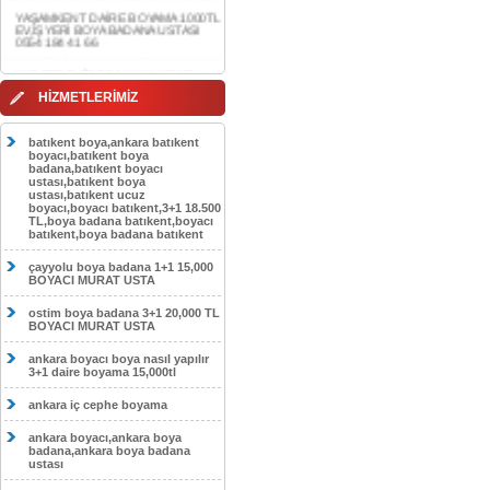
EV,İŞYERİ BOYA BADANA USTASI
0554 184 41 66
AKDERE DAİRE BOYAMA 1000TL
EV,İŞYERİ BOYA BADANA USTASI
0554 184 41 66
HİZMETLERİMİZ
CEBECİ DAİRE BOYAMA 1000TL
EV,İŞYERİ BOYA BADANA USTASI
0554 184 41 66
batıkent boya,ankara batıkent
boyacı,batıkent boya
HASKÖY DAİRE BOYAMA 1000TL
badana,batıkent boyacı
EV,İŞYERİ BOYA BADANA USTASI
ustası,batıkent boya
0554 184 41 66
ustası,batıkent ucuz
boyacı,boyacı batıkent,3+1 18.500
TL,boya badana batıkent,boyacı
GÖLBAŞI DAİRE BOYAMA 1000TL
batıkent,boya badana batıkent
EV,İŞYERİ BOYA BADANA USTASI
0554 184 41 66
çayyolu boya badana 1+1 15,000
BOYACI MURAT USTA
SOKULLU DAİRE BOYAMA 1000TL
EV,İŞYERİ BOYA BADANA USTASI
0554 184 41 66
ostim boya badana 3+1 20,000 TL
BOYACI MURAT USTA
ankara boyacı boya nasıl yapılır
3+1 daire boyama 15,000tl
ankara iç cephe boyama
ankara boyacı,ankara boya
badana,ankara boya badana
ustası