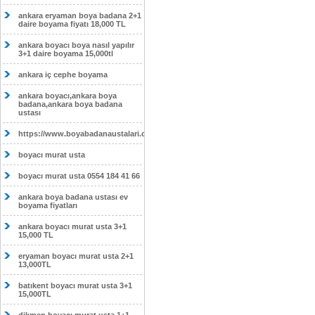
ankara eryaman boya badana 2+1
daire boyama fiyatı 18,000 TL
ankara boyacı boya nasıl yapılır
3+1 daire boyama 15,000tl
ankara iç cephe boyama
ankara boyacı,ankara boya
badana,ankara boya badana
ustası
https://www.boyabadanaustalari.com/
boyacı murat usta
boyacı murat usta 0554 184 41 66
ankara boya badana ustası ev
boyama fiyatları
ankara boyacı murat usta 3+1
15,000 TL
eryaman boyacı murat usta 2+1
13,000TL
batıkent boyacı murat usta 3+1
15,000TL