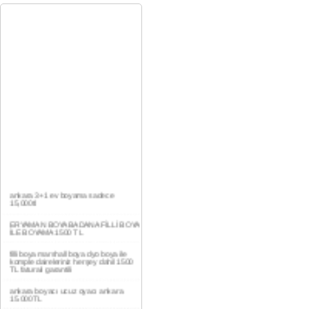
ankara 3+1 ev boyama sadece
15,000tl
ERYAMAN BOYA BADANA FİLLİ BOYA
İLE BOYAMA 1500 TL
filli boya marshall boya dyo boya ile
komple daireleriniz herşey dahil 1500
TL faturalı garantili
ankara boyacı ucuz oyacı ankara
15.000TL
YAŞAMKENT DAİRE BOYAMA 1000TL