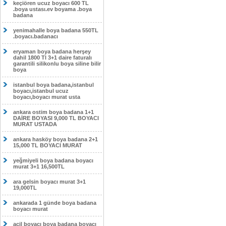
keçiören ucuz boyacı 600 TL
.boya ustası.ev boyama .boya
badana
yenimahalle boya badana 550TL
.boyacı.badanacı
eryaman boya badana herşey
dahil 1800 Tl 3+1 daire faturalı
garantili silikonlu boya siline bilir
boya
istanbul boya badana,istanbul
boyacı,istanbul ucuz
boyacı,boyacı murat usta
ankara ostim boya badana 1+1
DAİRE BOYASI 9,000 TL BOYACI
MURAT USTADA
ankara hasköy boya badana 2+1
15,000 TL BOYACI MURAT
yeğmiyeli boya badana boyacı
murat 3+1 16,500TL
ara gelsin boyacı murat 3+1
19,000TL
ankarada 1 günde boya badana
boyacı murat
acil boyacı boya badana boyacı