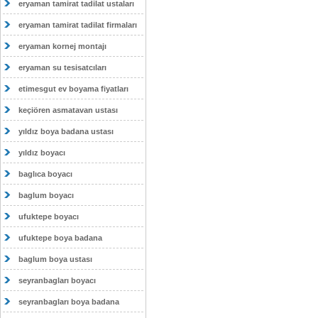
eryaman tamirat tadilat ustaları
eryaman tamirat tadilat firmaları
eryaman kornej montajı
eryaman su tesisatcıları
etimesgut ev boyama fiyatları
keçiören asmatavan ustası
yıldız boya badana ustası
yıldız boyacı
baglıca boyacı
baglum boyacı
ufuktepe boyacı
ufuktepe boya badana
baglum boya ustası
seyranbagları boyacı
seyranbagları boya badana