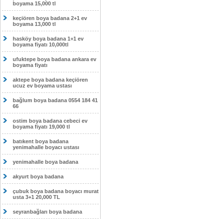
boyama 15,000 tl
keçiören boya badana 2+1 ev
boyama 13,000 tl
hasköy boya badana 1+1 ev
boyama fiyatı 10,000tl
ufuktepe boya badana ankara ev
boyama fiyatı
aktepe boya badana keçiören
ucuz ev boyama ustası
bağlum boya badana 0554 184 41
66
ostim boya badana cebeci ev
boyama fiyatı 19,000 tl
batıkent boya badana
yenimahalle boyacı ustası
yenimahalle boya badana
akyurt boya badana
çubuk boya badana boyacı murat
usta 3+1 20,000 TL
seyranbağları boya badana