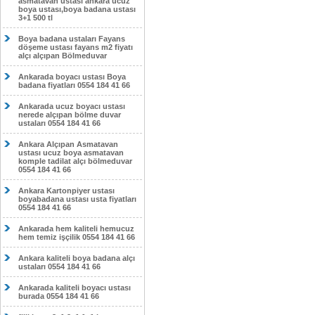
asmatavan ustası ankara ucuz
boya ustası,boya badana ustası
3+1 500 tl
Boya badana ustaları Fayans
döşeme ustası fayans m2 fiyatı
alçı alçıpan Bölmeduvar
Ankarada boyacı ustası Boya
badana fiyatları 0554 184 41 66
Ankarada ucuz boyacı ustası
nerede alçıpan bölme duvar
ustaları 0554 184 41 66
Ankara Alçıpan Asmatavan
ustası ucuz boya asmatavan
komple tadilat alçı bölmeduvar
0554 184 41 66
Ankara Kartonpiyer ustası
boyabadana ustası usta fiyatları
0554 184 41 66
Ankarada hem kaliteli hemucuz
hem temiz işçilik 0554 184 41 66
Ankara kaliteli boya badana alçı
ustaları 0554 184 41 66
Ankarada kaliteli boyacı ustası
burada 0554 184 41 66