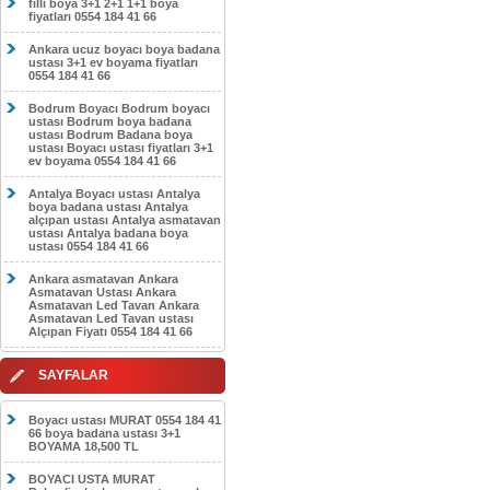
filli boya 3+1 2+1 1+1 boya
fiyatları 0554 184 41 66
Ankara ucuz boyacı boya badana
ustası 3+1 ev boyama fiyatları
0554 184 41 66
Bodrum Boyacı Bodrum boyacı
ustası Bodrum boya badana
ustası Bodrum Badana boya
ustası Boyacı ustası fiyatları 3+1
ev boyama 0554 184 41 66
Antalya Boyacı ustası Antalya
boya badana ustası Antalya
alçıpan ustası Antalya asmatavan
ustası Antalya badana boya
ustası 0554 184 41 66
Ankara asmatavan Ankara
Asmatavan Ustası Ankara
Asmatavan Led Tavan Ankara
Asmatavan Led Tavan ustası
Alçıpan Fiyatı 0554 184 41 66
SAYFALAR
Boyacı ustası MURAT 0554 184 41
66 boya badana ustası 3+1
BOYAMA 18,500 TL
BOYACI USTA MURAT