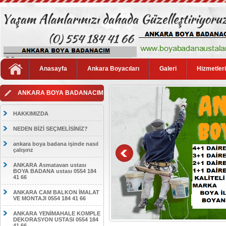
Anasayfa
Ankara Boyacıları
Galeri
Hizmetler
ANKARA BOYA BADANACIM
HAKKIMIZDA
NEDEN BİZİ SEÇMELİSİNİZ?
ankara boya badana işinde nasıl
çalışırız
ANKARA Asmatavan ustası
BOYA BADANA ustası 0554 184
41 66
ANKARA CAM BALKON İMALAT
VE MONTAJI 0554 184 41 66
ANKARA YENİMAHALE KOMPLE
DEKORASYON USTASI 0554 184
41 66