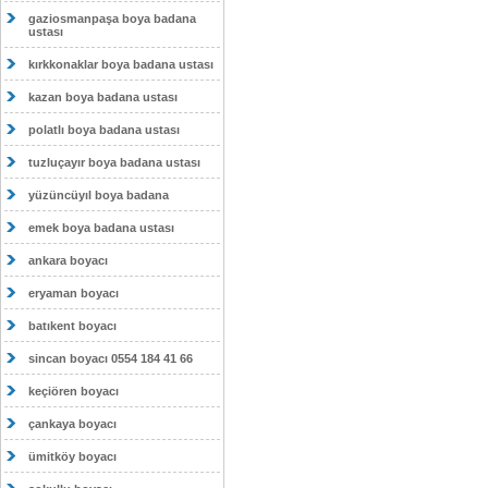
gaziosmanpaşa boya badana
ustası
kırkkonaklar boya badana ustası
kazan boya badana ustası
polatlı boya badana ustası
tuzluçayır boya badana ustası
yüzüncüyıl boya badana
emek boya badana ustası
ankara boyacı
eryaman boyacı
batıkent boyacı
sincan boyacı 0554 184 41 66
keçiören boyacı
çankaya boyacı
ümitköy boyacı