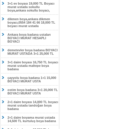
3+1 ev boyası 19,000 TL Boyacı
murat ustada sokullu
boya,ankara sokullu boyacı,
dikmen boya,ankara dikmen
boyacı,0554 184 41 66 18,000 TL
boyacı murat ustada
Ankara boya badana ustaları
BOYACI MURAT HESAPLI
BOYACI
demetevler boya badana BOYACI
MURAT USTADA 3+1 25,000 TL
3+1 daire boyası 16,750 TL boyacı
murat ustada maltepe boya
badana
çayyolu boya badana 1+1 15,000
BOYACI MURAT USTA
ostim boya badana 3+1 20,000 TL
BOYACI MURAT USTA
2+1 daire boyası 14,000 TL boyacı
murat ustada tandoğan boya
badana
2+1 daire boyama murat ustada
14,500 TL kurtuluş boya badana