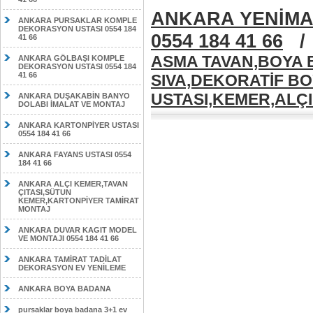
ANKARA YENİMA
ANKARA PURSAKLAR KOMPLE
DEKORASYON USTASI 0554 184
0554 184 41 66
41 66
ASMA TAVAN,BOYA B
ANKARA GÖLBAŞI KOMPLE
DEKORASYON USTASI 0554 184
41 66
SIVA,DEKORATİF B
USTASI,KEMER,ALÇIP
ANKARA DUŞAKABİN BANYO
DOLABI İMALAT VE MONTAJ
ANKARA KARTONPİYER USTASI
0554 184 41 66
ANKARA FAYANS USTASI 0554
184 41 66
ANKARA ALÇI KEMER,TAVAN
ÇITASI,SÜTUN
KEMER,KARTONPİYER TAMİRAT
MONTAJ
ANKARA DUVAR KAGIT MODEL
VE MONTAJI 0554 184 41 66
ANKARA TAMİRAT TADİLAT
DEKORASYON EV YENİLEME
ANKARA BOYA BADANA
pursaklar boya badana 3+1 ev