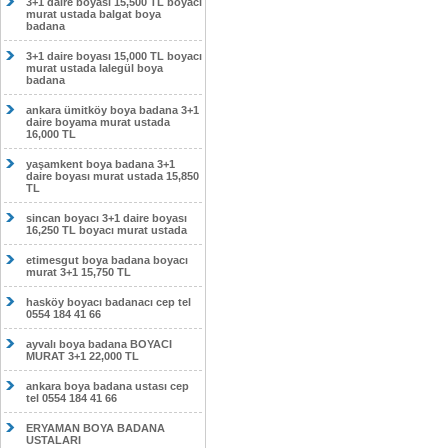
3+1 daire boyası 15,500 TL boyacı
murat ustada balgat boya
badana
3+1 daire boyası 15,000 TL boyacı
murat ustada lalegül boya
badana
ankara ümitköy boya badana 3+1
daire boyama murat ustada
16,000 TL
yaşamkent boya badana 3+1
daire boyası murat ustada 15,850
TL
sincan boyacı 3+1 daire boyası
16,250 TL boyacı murat ustada
etimesgut boya badana boyacı
murat 3+1 15,750 TL
hasköy boyacı badanacı cep tel
0554 184 41 66
ayvalı boya badana BOYACI
MURAT 3+1 22,000 TL
ankara boya badana ustası cep
tel 0554 184 41 66
ERYAMAN BOYA BADANA
USTALARI