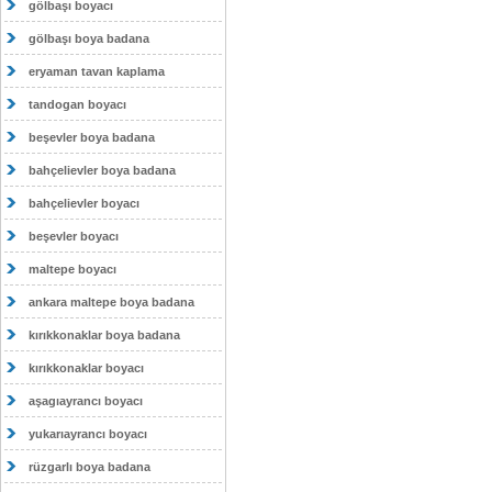
gölbaşı boyacı
gölbaşı boya badana
eryaman tavan kaplama
tandogan boyacı
beşevler boya badana
bahçelievler boya badana
bahçelievler boyacı
beşevler boyacı
maltepe boyacı
ankara maltepe boya badana
kırıkkonaklar boya badana
kırıkkonaklar boyacı
aşagıayrancı boyacı
yukarıayrancı boyacı
rüzgarlı boya badana