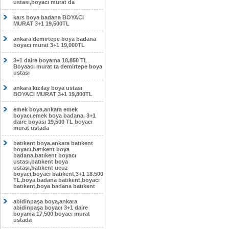
ustası,boyacı murat da
kars boya badana BOYACI
MURAT 3+1 19,500TL
ankara demirtepe boya badana
boyacı murat 3+1 19,000TL
3+1 daire boyama 18,850 TL
Boyaacı murat ta demirtepe boya
ustası
ankara kızılay boya ustası
BOYACI MURAT 3+1 19,800TL
emek boya,ankara emek
boyacı,emek boya badana, 3+1
daire boyası 19,500 TL boyacı
murat ustada
batıkent boya,ankara batıkent
boyacı,batıkent boya
badana,batıkent boyacı
ustası,batıkent boya
ustası,batıkent ucuz
boyacı,boyacı batıkent,3+1 18.500
TL,boya badana batıkent,boyacı
batıkent,boya badana batıkent
abidinpaşa boya,ankara
abidinpaşa boyacı 3+1 daire
boyama 17,500 boyacı murat
ustada