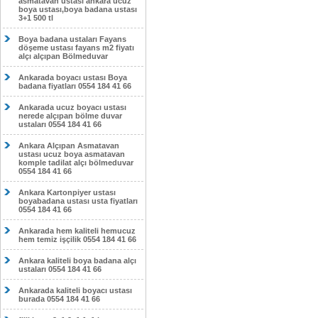
asmatavan ustası ankara ucuz
boya ustası,boya badana ustası
3+1 500 tl
Boya badana ustaları Fayans
döşeme ustası fayans m2 fiyatı
alçı alçıpan Bölmeduvar
Ankarada boyacı ustası Boya
badana fiyatları 0554 184 41 66
Ankarada ucuz boyacı ustası
nerede alçıpan bölme duvar
ustaları 0554 184 41 66
Ankara Alçıpan Asmatavan
ustası ucuz boya asmatavan
komple tadilat alçı bölmeduvar
0554 184 41 66
Ankara Kartonpiyer ustası
boyabadana ustası usta fiyatları
0554 184 41 66
Ankarada hem kaliteli hemucuz
hem temiz işçilik 0554 184 41 66
Ankara kaliteli boya badana alçı
ustaları 0554 184 41 66
Ankarada kaliteli boyacı ustası
burada 0554 184 41 66