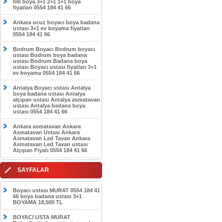
filli boya 3+1 2+1 1+1 boya
fiyatları 0554 184 41 66
Ankara ucuz boyacı boya badana
ustası 3+1 ev boyama fiyatları
0554 184 41 66
Bodrum Boyacı Bodrum boyacı
ustası Bodrum boya badana
ustası Bodrum Badana boya
ustası Boyacı ustası fiyatları 3+1
ev boyama 0554 184 41 66
Antalya Boyacı ustası Antalya
boya badana ustası Antalya
alçıpan ustası Antalya asmatavan
ustası Antalya badana boya
ustası 0554 184 41 66
Ankara asmatavan Ankara
Asmatavan Ustası Ankara
Asmatavan Led Tavan Ankara
Asmatavan Led Tavan ustası
Alçıpan Fiyatı 0554 184 41 66
SAYFALAR
Boyacı ustası MURAT 0554 184 41
66 boya badana ustası 3+1
BOYAMA 18,500 TL
BOYACI USTA MURAT