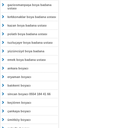
gaziosmanpaşa boya badana
ustası
kırkkonaklar boya badana ustası
kazan boya badana ustası
polatlı boya badana ustası
tuzluçayır boya badana ustası
yüzüncüyıl boya badana
emek boya badana ustası
ankara boyacı
eryaman boyacı
batıkent boyacı
sincan boyacı 0554 184 41 66
keçiören boyacı
çankaya boyacı
ümitköy boyacı