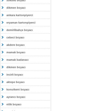
sokullu boyacı
dikmen boyacı
ankara kartonpiyerci
eryaman kartonpiyerci
demirlibahçe boyacı
cebeci boyacı
akdere boyacı
mamak boyacı
mamak badanacı
dikmen boyacı
incirli boyacı
aktepe boyacı
konutkent boyacı
ayrancı boyacı
etlik boyacı