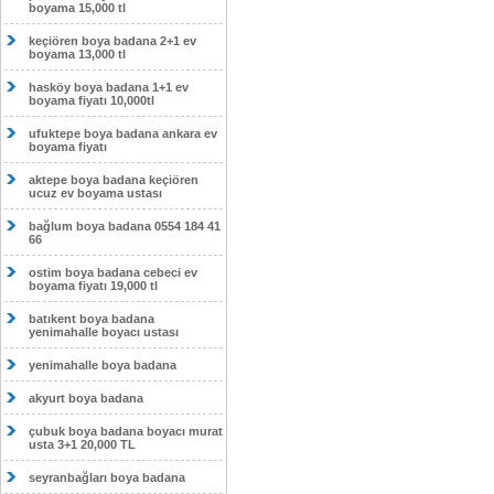
boyama 15,000 tl
keçiören boya badana 2+1 ev
boyama 13,000 tl
hasköy boya badana 1+1 ev
boyama fiyatı 10,000tl
ufuktepe boya badana ankara ev
boyama fiyatı
aktepe boya badana keçiören
ucuz ev boyama ustası
bağlum boya badana 0554 184 41
66
ostim boya badana cebeci ev
boyama fiyatı 19,000 tl
batıkent boya badana
yenimahalle boyacı ustası
yenimahalle boya badana
akyurt boya badana
çubuk boya badana boyacı murat
usta 3+1 20,000 TL
seyranbağları boya badana