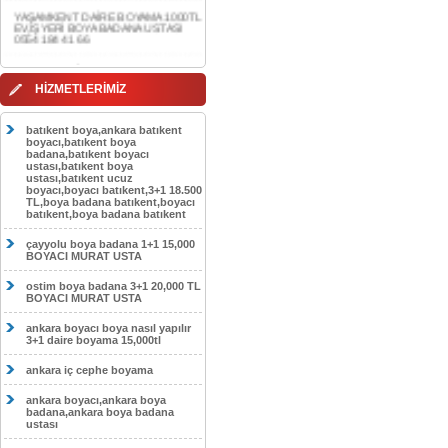
0554 184 41 66
AKDERE DAİRE BOYAMA 1000TL
EV,İŞYERİ BOYA BADANA USTASI
0554 184 41 66
CEBECİ DAİRE BOYAMA 1000TL
HİZMETLERİMİZ
EV,İŞYERİ BOYA BADANA USTASI
0554 184 41 66
batıkent boya,ankara batıkent
HASKÖY DAİRE BOYAMA 1000TL
boyacı,batıkent boya
EV,İŞYERİ BOYA BADANA USTASI
badana,batıkent boyacı
0554 184 41 66
ustası,batıkent boya
ustası,batıkent ucuz
boyacı,boyacı batıkent,3+1 18.500
GÖLBAŞI DAİRE BOYAMA 1000TL
TL,boya badana batıkent,boyacı
EV,İŞYERİ BOYA BADANA USTASI
batıkent,boya badana batıkent
0554 184 41 66
çayyolu boya badana 1+1 15,000
SOKULLU DAİRE BOYAMA 1000TL
BOYACI MURAT USTA
EV,İŞYERİ BOYA BADANA USTASI
0554 184 41 66
ostim boya badana 3+1 20,000 TL
BOYACI MURAT USTA
ankara boyacı boya nasıl yapılır
3+1 daire boyama 15,000tl
ankara iç cephe boyama
ankara boyacı,ankara boya
badana,ankara boya badana
ustası