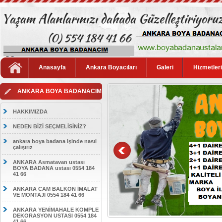
Anasayfa
Ankara Boyacıları
Galeri
Hizmetler
ANKARA BOYA BADANACIM
HAKKIMIZDA
NEDEN BİZİ SEÇMELİSİNİZ?
ankara boya badana işinde nasıl
çalışırız
ANKARA Asmatavan ustası
BOYA BADANA ustası 0554 184
41 66
ANKARA CAM BALKON İMALAT
VE MONTAJI 0554 184 41 66
ANKARA YENİMAHALE KOMPLE
DEKORASYON USTASI 0554 184
41 66