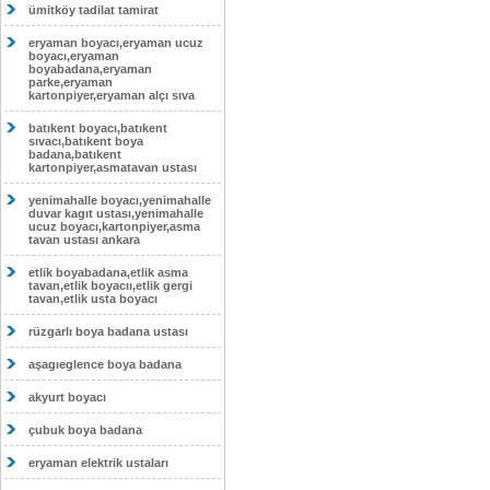
ümitköy tadilat tamirat
eryaman boyacı,eryaman ucuz
boyacı,eryaman
boyabadana,eryaman
parke,eryaman
kartonpiyer,eryaman alçı sıva
batıkent boyacı,batıkent
sıvacı,batıkent boya
badana,batıkent
kartonpiyer,asmatavan ustası
yenimahalle boyacı,yenimahalle
duvar kagıt ustası,yenimahalle
ucuz boyacı,kartonpiyer,asma
tavan ustası ankara
etlik boyabadana,etlik asma
tavan,etlik boyacıı,etlik gergi
tavan,etlik usta boyacı
rüzgarlı boya badana ustası
aşagıeglence boya badana
akyurt boyacı
çubuk boya badana
eryaman elektrik ustaları