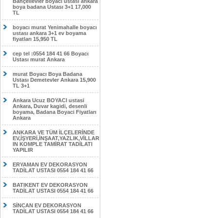
Bahçelievler boyacı ustası ankara
boya badana Ustası 3+1 17,000
TL
boyacı murat Yenimahalle boyacı
ustası ankara 3+1 ev boyama
fiyatları 15,950 TL
cep tel :0554 184 41 66 Boyacı
Ustası murat Ankara
murat Boyacı Boya Badana
Ustası Demetevler Ankara 15,900
TL 3+1
Ankara Ucuz BOYACI ustasi
Ankara, Duvar kagidi, desenli
boyama, Badana Boyaci Fiyatları
Ankara
ANKARA VE TÜM İLÇELERİNDE
EV,İŞYERİ,İNŞAAT,YAZLIK,VİLLAR
IN KOMPLE TAMİRAT TADİLATI
YAPILIR
ERYAMAN EV DEKORASYON
TADİLAT USTASI 0554 184 41 66
BATIKENT EV DEKORASYON
TADİLAT USTASI 0554 184 41 66
SİNCAN EV DEKORASYON
TADİLAT USTASI 0554 184 41 66