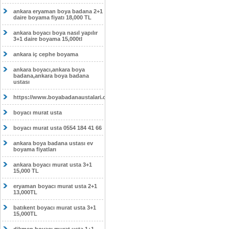
ankara eryaman boya badana 2+1
daire boyama fiyatı 18,000 TL
ankara boyacı boya nasıl yapılır
3+1 daire boyama 15,000tl
ankara iç cephe boyama
ankara boyacı,ankara boya
badana,ankara boya badana
ustası
https://www.boyabadanaustalari.com/
boyacı murat usta
boyacı murat usta 0554 184 41 66
ankara boya badana ustası ev
boyama fiyatları
ankara boyacı murat usta 3+1
15,000 TL
eryaman boyacı murat usta 2+1
13,000TL
batıkent boyacı murat usta 3+1
15,000TL