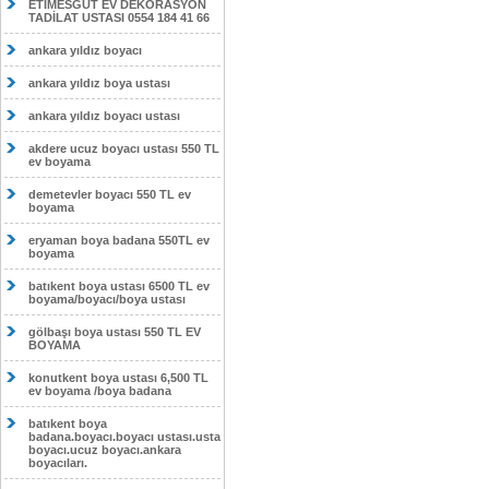
ETİMESĞUT EV DEKORASYON
TADİLAT USTASI 0554 184 41 66
ankara yıldız boyacı
ankara yıldız boya ustası
ankara yıldız boyacı ustası
akdere ucuz boyacı ustası 550 TL
ev boyama
demetevler boyacı 550 TL ev
boyama
eryaman boya badana 550TL ev
boyama
batıkent boya ustası 6500 TL ev
boyama/boyacı/boya ustası
gölbaşı boya ustası 550 TL EV
BOYAMA
konutkent boya ustası 6,500 TL
ev boyama /boya badana
batıkent boya
badana.boyacı.boyacı ustası.usta
boyacı.ucuz boyacı.ankara
boyacıları.