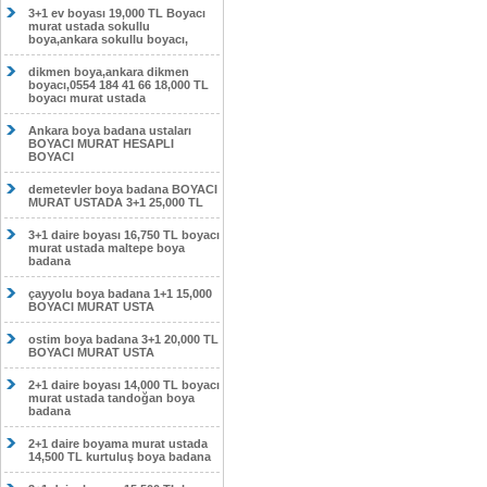
3+1 ev boyası 19,000 TL Boyacı
murat ustada sokullu
boya,ankara sokullu boyacı,
dikmen boya,ankara dikmen
boyacı,0554 184 41 66 18,000 TL
boyacı murat ustada
Ankara boya badana ustaları
BOYACI MURAT HESAPLI
BOYACI
demetevler boya badana BOYACI
MURAT USTADA 3+1 25,000 TL
3+1 daire boyası 16,750 TL boyacı
murat ustada maltepe boya
badana
çayyolu boya badana 1+1 15,000
BOYACI MURAT USTA
ostim boya badana 3+1 20,000 TL
BOYACI MURAT USTA
2+1 daire boyası 14,000 TL boyacı
murat ustada tandoğan boya
badana
2+1 daire boyama murat ustada
14,500 TL kurtuluş boya badana