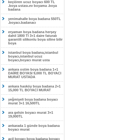
keçiören ucuz boyacı 600 TL
.boya ustası.ev boyama .boya
badana
yenimahalle boya badana 550TL
.boyacı.badanacı
eryaman boya badana herşey
dahil 1800 Tl 3+1 daire faturalı
garantili silikonlu boya siline bilir
boya
istanbul boya badana,istanbul
boyacı,istanbul ucuz
boyacı,boyacı murat usta
ankara ostim boya badana 1+1
DAİRE BOYASI 9,000 TL BOYACI
MURAT USTADA
ankara hasköy boya badana 2+1
15,000 TL BOYACI MURAT
yeğmiyeli boya badana boyacı
murat 3+1 16,500TL
ara gelsin boyacı murat 3+1
19,000TL
ankarada 1 günde boya badana
boyacı murat
acil boyacı boya badana boyacı