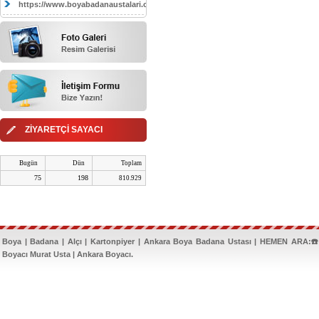
https://www.boyabadanaustalari.com/
ZİYARETÇİ SAYACI
Bugün
Dün
Toplam
75
198
810.929
Boya | Badana | Alçı | Kartonpiyer | Ankara Boya Badana Ustası | HEMEN ARA:☎️
Boyacı Murat Usta | Ankara Boyacı.