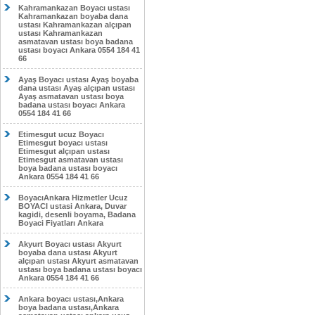
Kahramankazan Boyacı ustası
Kahramankazan boyaba dana
ustası Kahramankazan alçıpan
ustası Kahramankazan
asmatavan ustası boya badana
ustası boyacı Ankara 0554 184 41
66
Ayaş Boyacı ustası Ayaş boyaba
dana ustası Ayaş alçıpan ustası
Ayaş asmatavan ustası boya
badana ustası boyacı Ankara
0554 184 41 66
Etimesgut ucuz Boyacı
Etimesgut boyacı ustası
Etimesgut alçıpan ustası
Etimesgut asmatavan ustası
boya badana ustası boyacı
Ankara 0554 184 41 66
BoyacıAnkara Hizmetler Ucuz
BOYACI ustasi Ankara, Duvar
kagidi, desenli boyama, Badana
Boyaci Fiyatları Ankara
Akyurt Boyacı ustası Akyurt
boyaba dana ustası Akyurt
alçıpan ustası Akyurt asmatavan
ustası boya badana ustası boyacı
Ankara 0554 184 41 66
Ankara boyacı ustası,Ankara
boya badana ustası,Ankara