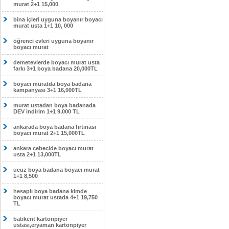
murat 2+1 15,000
bina içleri uyguna boyanır boyacı
murat usta 1+1 10, 000
öğrenci evleri uyguna boyanır
boyacı murat
demetevlerde boyacı murat usta
farkı 3+1 boya badana 20,000TL
boyacı muratda boya badana
kampanyası 3+1 16,000TL
murat ustadan boya badanada
DEV indirim 1+1 9,000 TL
ankarada boya badana fırtınası
boyacı murat 2+1 15,000TL
ankara cebecide boyacı murat
usta 2+1 13,000TL
ucuz boya badana boyacı murat
1+1 8,500
hesaplı boya badana kimde
boyacı murat ustada 4+1 19,750
TL
batıkent kartonpiyer
ustası,eryaman kartonpiyer