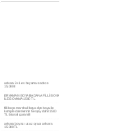
ankara 3+1 ev boyama sadece
15,000tl
ERYAMAN BOYA BADANA FİLLİ BOYA
İLE BOYAMA 1500 TL
filli boya marshall boya dyo boya ile
komple daireleriniz herşey dahil 1500
TL faturalı garantili
ankara boyacı ucuz oyacı ankara
15.000TL
YAŞAMKENT DAİRE BOYAMA 1000TL
EV,İŞYERİ BOYA BADANA USTASI