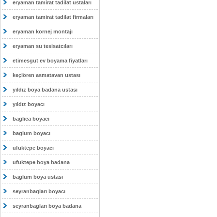
eryaman tamirat tadilat ustaları
eryaman tamirat tadilat firmaları
eryaman kornej montajı
eryaman su tesisatcıları
etimesgut ev boyama fiyatları
keçiören asmatavan ustası
yıldız boya badana ustası
yıldız boyacı
baglıca boyacı
baglum boyacı
ufuktepe boyacı
ufuktepe boya badana
baglum boya ustası
seyranbagları boyacı
seyranbagları boya badana