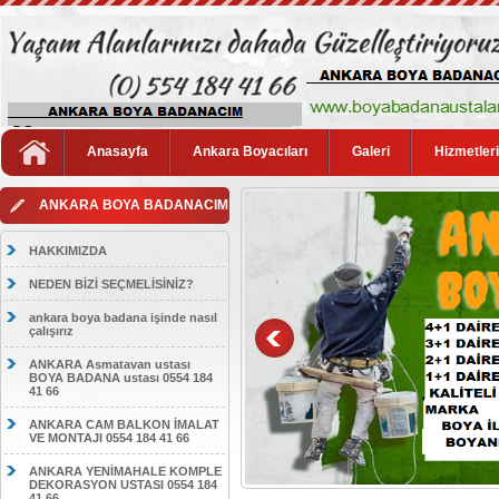
Anasayfa
Ankara Boyacıları
Galeri
Hizmetler
ANKARA BOYA BADANACIM
HAKKIMIZDA
NEDEN BİZİ SEÇMELİSİNİZ?
ankara boya badana işinde nasıl
çalışırız
ANKARA Asmatavan ustası
BOYA BADANA ustası 0554 184
41 66
ANKARA CAM BALKON İMALAT
VE MONTAJI 0554 184 41 66
ANKARA YENİMAHALE KOMPLE
DEKORASYON USTASI 0554 184
41 66