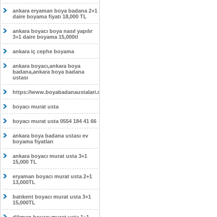
ankara eryaman boya badana 2+1
daire boyama fiyatı 18,000 TL
ankara boyacı boya nasıl yapılır
3+1 daire boyama 15,000tl
ankara iç cephe boyama
ankara boyacı,ankara boya
badana,ankara boya badana
ustası
https://www.boyabadanaustalari.com/
boyacı murat usta
boyacı murat usta 0554 184 41 66
ankara boya badana ustası ev
boyama fiyatları
ankara boyacı murat usta 3+1
15,000 TL
eryaman boyacı murat usta 2+1
13,000TL
batıkent boyacı murat usta 3+1
15,000TL