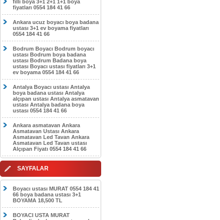
filli boya 3+1 2+1 1+1 boya
fiyatları 0554 184 41 66
Ankara ucuz boyacı boya badana
ustası 3+1 ev boyama fiyatları
0554 184 41 66
Bodrum Boyacı Bodrum boyacı
ustası Bodrum boya badana
ustası Bodrum Badana boya
ustası Boyacı ustası fiyatları 3+1
ev boyama 0554 184 41 66
Antalya Boyacı ustası Antalya
boya badana ustası Antalya
alçıpan ustası Antalya asmatavan
ustası Antalya badana boya
ustası 0554 184 41 66
Ankara asmatavan Ankara
Asmatavan Ustası Ankara
Asmatavan Led Tavan Ankara
Asmatavan Led Tavan ustası
Alçıpan Fiyatı 0554 184 41 66
SAYFALAR
Boyacı ustası MURAT 0554 184 41
66 boya badana ustası 3+1
BOYAMA 18,500 TL
BOYACI USTA MURAT