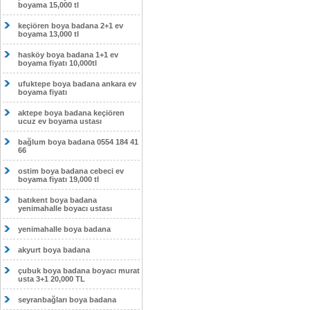
boyama 15,000 tl
keçiören boya badana 2+1 ev
boyama 13,000 tl
hasköy boya badana 1+1 ev
boyama fiyatı 10,000tl
ufuktepe boya badana ankara ev
boyama fiyatı
aktepe boya badana keçiören
ucuz ev boyama ustası
bağlum boya badana 0554 184 41
66
ostim boya badana cebeci ev
boyama fiyatı 19,000 tl
batıkent boya badana
yenimahalle boyacı ustası
yenimahalle boya badana
akyurt boya badana
çubuk boya badana boyacı murat
usta 3+1 20,000 TL
seyranbağları boya badana