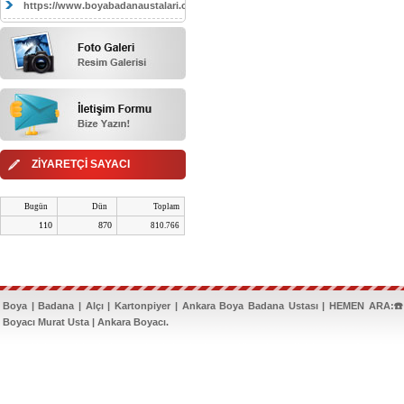
https://www.boyabadanaustalari.com/
ZİYARETÇİ SAYACI
Bugün
Dün
Toplam
110
870
810.766
Boya | Badana | Alçı | Kartonpiyer | Ankara Boya Badana Ustası | HEMEN ARA:☎️
Boyacı Murat Usta | Ankara Boyacı.