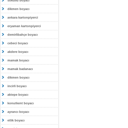
sokullu boyacı
dikmen boyacı
ankara kartonpiyerci
eryaman kartonpiyerci
demirlibahçe boyacı
cebeci boyacı
akdere boyacı
mamak boyacı
mamak badanacı
dikmen boyacı
incirli boyacı
aktepe boyacı
konutkent boyacı
ayrancı boyacı
etlik boyacı