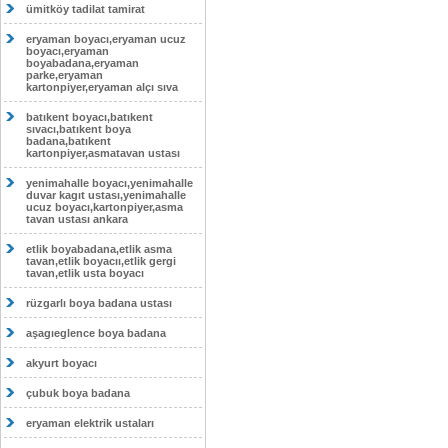
ümitköy tadilat tamirat
eryaman boyacı,eryaman ucuz
boyacı,eryaman
boyabadana,eryaman
parke,eryaman
kartonpiyer,eryaman alçı sıva
batıkent boyacı,batıkent
sıvacı,batıkent boya
badana,batıkent
kartonpiyer,asmatavan ustası
yenimahalle boyacı,yenimahalle
duvar kagıt ustası,yenimahalle
ucuz boyacı,kartonpiyer,asma
tavan ustası ankara
etlik boyabadana,etlik asma
tavan,etlik boyacıı,etlik gergi
tavan,etlik usta boyacı
rüzgarlı boya badana ustası
aşagıeglence boya badana
akyurt boyacı
çubuk boya badana
eryaman elektrik ustaları