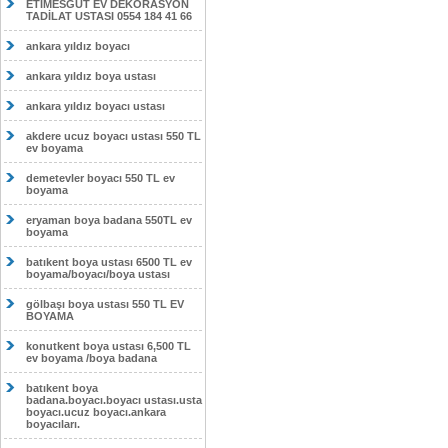
ETİMESĞUT EV DEKORASYON
TADİLAT USTASI 0554 184 41 66
ankara yıldız boyacı
ankara yıldız boya ustası
ankara yıldız boyacı ustası
akdere ucuz boyacı ustası 550 TL
ev boyama
demetevler boyacı 550 TL ev
boyama
eryaman boya badana 550TL ev
boyama
batıkent boya ustası 6500 TL ev
boyama/boyacı/boya ustası
gölbaşı boya ustası 550 TL EV
BOYAMA
konutkent boya ustası 6,500 TL
ev boyama /boya badana
batıkent boya
badana.boyacı.boyacı ustası.usta
boyacı.ucuz boyacı.ankara
boyacıları.