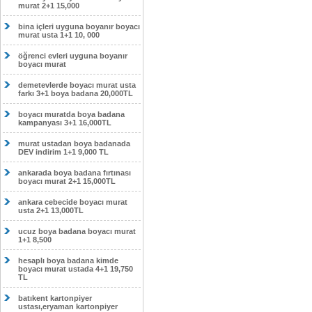
murat 2+1 15,000
bina içleri uyguna boyanır boyacı
murat usta 1+1 10, 000
öğrenci evleri uyguna boyanır
boyacı murat
demetevlerde boyacı murat usta
farkı 3+1 boya badana 20,000TL
boyacı muratda boya badana
kampanyası 3+1 16,000TL
murat ustadan boya badanada
DEV indirim 1+1 9,000 TL
ankarada boya badana fırtınası
boyacı murat 2+1 15,000TL
ankara cebecide boyacı murat
usta 2+1 13,000TL
ucuz boya badana boyacı murat
1+1 8,500
hesaplı boya badana kimde
boyacı murat ustada 4+1 19,750
TL
batıkent kartonpiyer
ustası,eryaman kartonpiyer