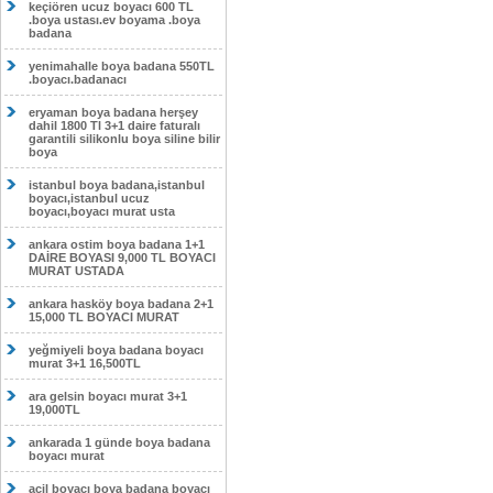
keçiören ucuz boyacı 600 TL
.boya ustası.ev boyama .boya
badana
yenimahalle boya badana 550TL
.boyacı.badanacı
eryaman boya badana herşey
dahil 1800 Tl 3+1 daire faturalı
garantili silikonlu boya siline bilir
boya
istanbul boya badana,istanbul
boyacı,istanbul ucuz
boyacı,boyacı murat usta
ankara ostim boya badana 1+1
DAİRE BOYASI 9,000 TL BOYACI
MURAT USTADA
ankara hasköy boya badana 2+1
15,000 TL BOYACI MURAT
yeğmiyeli boya badana boyacı
murat 3+1 16,500TL
ara gelsin boyacı murat 3+1
19,000TL
ankarada 1 günde boya badana
boyacı murat
acil boyacı boya badana boyacı