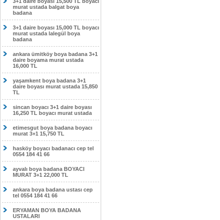
3+1 daire boyası 15,500 TL boyacı
murat ustada balgat boya
badana
3+1 daire boyası 15,000 TL boyacı
murat ustada lalegül boya
badana
ankara ümitköy boya badana 3+1
daire boyama murat ustada
16,000 TL
yaşamkent boya badana 3+1
daire boyası murat ustada 15,850
TL
sincan boyacı 3+1 daire boyası
16,250 TL boyacı murat ustada
etimesgut boya badana boyacı
murat 3+1 15,750 TL
hasköy boyacı badanacı cep tel
0554 184 41 66
ayvalı boya badana BOYACI
MURAT 3+1 22,000 TL
ankara boya badana ustası cep
tel 0554 184 41 66
ERYAMAN BOYA BADANA
USTALARI