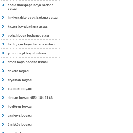
gaziosmanpaşa boya badana
ustası
kırkkonaklar boya badana ustası
kazan boya badana ustası
polatlı boya badana ustası
tuzluçayır boya badana ustası
yüzüncüyıl boya badana
emek boya badana ustası
ankara boyacı
eryaman boyacı
batıkent boyacı
sincan boyacı 0554 184 41 66
keçiören boyacı
çankaya boyacı
ümitköy boyacı