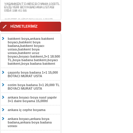
0554 184 41 66
AKDERE DAİRE BOYAMA 1000TL
EV,İŞYERİ BOYA BADANA USTASI
0554 184 41 66
CEBECİ DAİRE BOYAMA 1000TL
HİZMETLERİMİZ
EV,İŞYERİ BOYA BADANA USTASI
0554 184 41 66
batıkent boya,ankara batıkent
HASKÖY DAİRE BOYAMA 1000TL
boyacı,batıkent boya
EV,İŞYERİ BOYA BADANA USTASI
badana,batıkent boyacı
0554 184 41 66
ustası,batıkent boya
ustası,batıkent ucuz
boyacı,boyacı batıkent,3+1 18.500
GÖLBAŞI DAİRE BOYAMA 1000TL
TL,boya badana batıkent,boyacı
EV,İŞYERİ BOYA BADANA USTASI
batıkent,boya badana batıkent
0554 184 41 66
çayyolu boya badana 1+1 15,000
SOKULLU DAİRE BOYAMA 1000TL
BOYACI MURAT USTA
EV,İŞYERİ BOYA BADANA USTASI
0554 184 41 66
ostim boya badana 3+1 20,000 TL
BOYACI MURAT USTA
ankara boyacı boya nasıl yapılır
3+1 daire boyama 15,000tl
ankara iç cephe boyama
ankara boyacı,ankara boya
badana,ankara boya badana
ustası