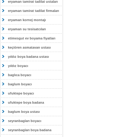
eryaman tamirat tadilat ustaları
eryaman tamirat tadilat firmaları
eryaman kornej montajı
eryaman su tesisatcıları
etimesgut ev boyama fiyatları
keçiören asmatavan ustası
yıldız boya badana ustası
yıldız boyacı
baglıca boyacı
baglum boyacı
ufuktepe boyacı
ufuktepe boya badana
baglum boya ustası
seyranbagları boyacı
seyranbagları boya badana