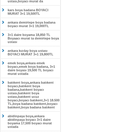
ustası,boyacı murat da
kars boya badana BOYACI
MURAT 3+1 19,500TL
ankara demirtepe boya badana
boyacı murat 3+1 19,000TL
3+1 daire boyama 18,850 TL
Boyaacı murat ta demirtepe boya
ustası
ankara kızılay boya ustası
BOYACI MURAT 3+1 19,800TL
emek boya,ankara emek
boyacı,emek boya badana, 3+1
daire boyası 19,500 TL boyacı
murat ustada
batıkent boya,ankara batıkent
boyacı,batıkent boya
badana,batıkent boyacı
ustası,batıkent boya
ustası,batıkent ucuz
boyacı,boyacı batıkent,3+1 18.500
TL,boya badana batıkent,boyacı
batıkent,boya badana batıkent
abidinpaşa boya,ankara
abidinpaşa boyacı 3+1 daire
boyama 17,500 boyacı murat
ustada