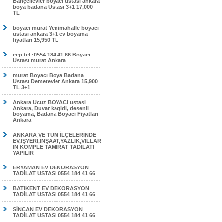
Bahçelievler boyacı ustası ankara
boya badana Ustası 3+1 17,000
TL
boyacı murat Yenimahalle boyacı
ustası ankara 3+1 ev boyama
fiyatları 15,950 TL
cep tel :0554 184 41 66 Boyacı
Ustası murat Ankara
murat Boyacı Boya Badana
Ustası Demetevler Ankara 15,900
TL 3+1
Ankara Ucuz BOYACI ustasi
Ankara, Duvar kagidi, desenli
boyama, Badana Boyaci Fiyatları
Ankara
ANKARA VE TÜM İLÇELERİNDE
EV,İŞYERİ,İNŞAAT,YAZLIK,VİLLAR
IN KOMPLE TAMİRAT TADİLATI
YAPILIR
ERYAMAN EV DEKORASYON
TADİLAT USTASI 0554 184 41 66
BATIKENT EV DEKORASYON
TADİLAT USTASI 0554 184 41 66
SİNCAN EV DEKORASYON
TADİLAT USTASI 0554 184 41 66