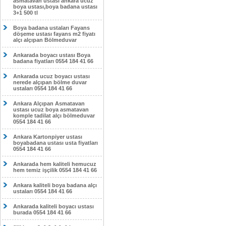
asmatavan ustası ankara ucuz
boya ustası,boya badana ustası
3+1 500 tl
Boya badana ustaları Fayans
döşeme ustası fayans m2 fiyatı
alçı alçıpan Bölmeduvar
Ankarada boyacı ustası Boya
badana fiyatları 0554 184 41 66
Ankarada ucuz boyacı ustası
nerede alçıpan bölme duvar
ustaları 0554 184 41 66
Ankara Alçıpan Asmatavan
ustası ucuz boya asmatavan
komple tadilat alçı bölmeduvar
0554 184 41 66
Ankara Kartonpiyer ustası
boyabadana ustası usta fiyatları
0554 184 41 66
Ankarada hem kaliteli hemucuz
hem temiz işçilik 0554 184 41 66
Ankara kaliteli boya badana alçı
ustaları 0554 184 41 66
Ankarada kaliteli boyacı ustası
burada 0554 184 41 66