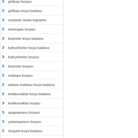
gölbaşı boyacı
gölbaşı boya badana
eryaman tavan kaplama
tandogan boyacı
beşevler boya badana
bahçelievler boya badana
bahçelievler boyacı
beşevler boyacı
maltepe boyacı
ankara maltepe boya badana
kırıkkonaklar boya badana
kırıkkonaklar boyacı
aşagıayrancı boyacı
yukarıayrancı boyacı
rüzgarlı boya badana