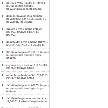
3+1 ev boyası 19,000 TL Boyacı
murat ustada sokullu
boya,ankara sokullu boyacı,
dikmen boya,ankara dikmen
boyacı,0554 184 41 66 18,000 TL
boyacı murat ustada
Ankara boya badana ustaları
BOYACI MURAT HESAPLI
BOYACI
demetevler boya badana BOYACI
MURAT USTADA 3+1 25,000 TL
3+1 daire boyası 16,750 TL boyacı
murat ustada maltepe boya
badana
çayyolu boya badana 1+1 15,000
BOYACI MURAT USTA
ostim boya badana 3+1 20,000 TL
BOYACI MURAT USTA
2+1 daire boyası 14,000 TL boyacı
murat ustada tandoğan boya
badana
2+1 daire boyama murat ustada
14,500 TL kurtuluş boya badana