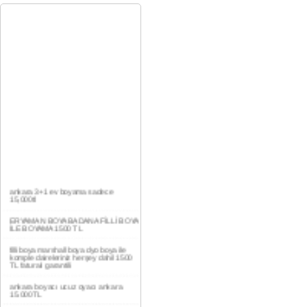
ankara 3+1 ev boyama sadece
15,000tl
ERYAMAN BOYA BADANA FİLLİ BOYA
İLE BOYAMA 1500 TL
filli boya marshall boya dyo boya ile
komple daireleriniz herşey dahil 1500
TL faturalı garantili
ankara boyacı ucuz oyacı ankara
15.000TL
YAŞAMKENT DAİRE BOYAMA 1000TL
EV,İŞYERİ BOYA BADANA USTASI