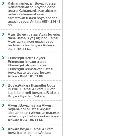
Kahramankazan Boyacı ustası
Kahramankazan boyaba dana
ustası Kahramankazan alçıpan
ustası Kahramankazan
asmatavan ustası boya badana
ustası boyacı Ankara 0554 184 41
66
Ayaş Boyacı ustası Ayaş boyaba
dana ustası Ayaş alçıpan ustası
Ayaş asmatavan ustası boya
badana ustası boyacı Ankara
0554 184 41 66
Etimesgut ucuz Boyacı
Etimesgut boyacı ustası
Etimesgut alçıpan ustası
Etimesgut asmatavan ustası
boya badana ustası boyacı
Ankara 0554 184 41 66
BoyacıAnkara Hizmetler Ucuz
BOYACI ustasi Ankara, Duvar
kagidi, desenli boyama, Badana
Boyaci Fiyatları Ankara
Akyurt Boyacı ustası Akyurt
boyaba dana ustası Akyurt
alçıpan ustası Akyurt asmatavan
ustası boya badana ustası boyacı
Ankara 0554 184 41 66
Ankara boyacı ustası,Ankara
boya badana ustası,Ankara