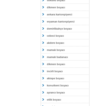
sokullu boyacı
dikmen boyacı
ankara kartonpiyerci
eryaman kartonpiyerci
demirlibahçe boyacı
cebeci boyacı
akdere boyacı
mamak boyacı
mamak badanacı
dikmen boyacı
incirli boyacı
aktepe boyacı
konutkent boyacı
ayrancı boyacı
etlik boyacı