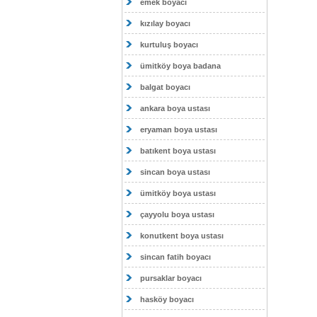
emek boyacı
kızılay boyacı
kurtuluş boyacı
ümitköy boya badana
balgat boyacı
ankara boya ustası
eryaman boya ustası
batıkent boya ustası
sincan boya ustası
ümitköy boya ustası
çayyolu boya ustası
konutkent boya ustası
sincan fatih boyacı
pursaklar boyacı
hasköy boyacı