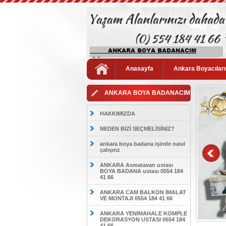
Anasayfa
Ankara Boyacıları
ANKARA BOYA BADANACIM
HAKKIMIZDA
NEDEN BİZİ SEÇMELİSİNİZ?
ankara boya badana işinde nasıl
çalışırız
ANKARA Asmatavan ustası
BOYA BADANA ustası 0554 184
41 66
ANKARA CAM BALKON İMALAT
VE MONTAJI 0554 184 41 66
ANKARA YENİMAHALE KOMPLE
DEKORASYON USTASI 0554 184
41 66