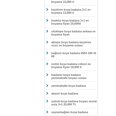
boyama 15,000 tl
keçiören boya badana 2+1 ev
boyama 13,000 tl
hasköy boya badana 1+1 ev
boyama fiyatı 10,000tl
ufuktepe boya badana ankara ev
boyama fiyatı
aktepe boya badana keçiören
ucuz ev boyama ustası
bağlum boya badana 0554 184 41
66
ostim boya badana cebeci ev
boyama fiyatı 19,000 tl
batıkent boya badana
yenimahalle boyacı ustası
yenimahalle boya badana
akyurt boya badana
çubuk boya badana boyacı murat
usta 3+1 20,000 TL
seyranbağları boya badana