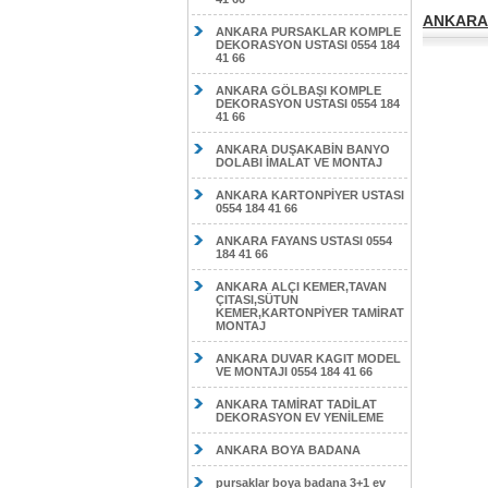
ANKARA 
ANKARA PURSAKLAR KOMPLE
DEKORASYON USTASI 0554 184
41 66
ANKARA GÖLBAŞI KOMPLE
DEKORASYON USTASI 0554 184
41 66
ANKARA DUŞAKABİN BANYO
DOLABI İMALAT VE MONTAJ
ANKARA KARTONPİYER USTASI
0554 184 41 66
ANKARA FAYANS USTASI 0554
184 41 66
ANKARA ALÇI KEMER,TAVAN
ÇITASI,SÜTUN
KEMER,KARTONPİYER TAMİRAT
MONTAJ
ANKARA DUVAR KAGIT MODEL
VE MONTAJI 0554 184 41 66
ANKARA TAMİRAT TADİLAT
DEKORASYON EV YENİLEME
ANKARA BOYA BADANA
pursaklar boya badana 3+1 ev