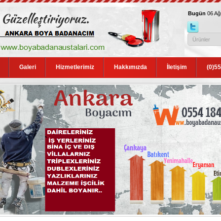
Bugün
06 A
Galeri
Hizmetlerimiz
Hakkımızda
İletişim
(0)5