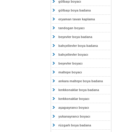
gölbaşı boyacı
gölbaşı boya badana
eryaman tavan kaplama
tandogan boyacı
beşevler boya badana
bahçelievler boya badana
bahçelievler boyacı
beşevler boyacı
maltepe boyacı
ankara maltepe boya badana
kırıkkonaklar boya badana
kırıkkonaklar boyacı
aşagıayrancı boyacı
yukarıayrancı boyacı
rüzgarlı boya badana