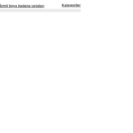
Kategoriler
İzmit boya badana ustaları