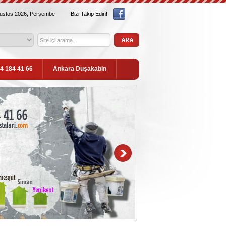
ğustos 2026, Perşembe
Bizi Takip Edin!
54 184 41 66
Ankara Duşakabin