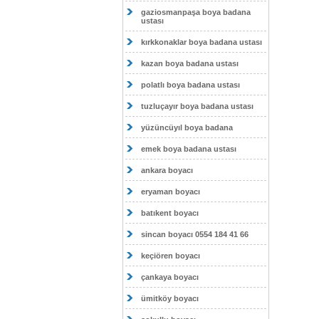
gaziosmanpaşa boya badana
ustası
kırkkonaklar boya badana ustası
kazan boya badana ustası
polatlı boya badana ustası
tuzluçayır boya badana ustası
yüzüncüyıl boya badana
emek boya badana ustası
ankara boyacı
eryaman boyacı
batıkent boyacı
sincan boyacı 0554 184 41 66
keçiören boyacı
çankaya boyacı
ümitköy boyacı