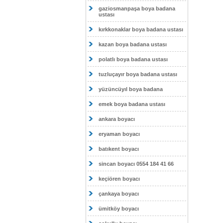
gaziosmanpaşa boya badana
ustası
kırkkonaklar boya badana ustası
kazan boya badana ustası
polatlı boya badana ustası
tuzluçayır boya badana ustası
yüzüncüyıl boya badana
emek boya badana ustası
ankara boyacı
eryaman boyacı
batıkent boyacı
sincan boyacı 0554 184 41 66
keçiören boyacı
çankaya boyacı
ümitköy boyacı