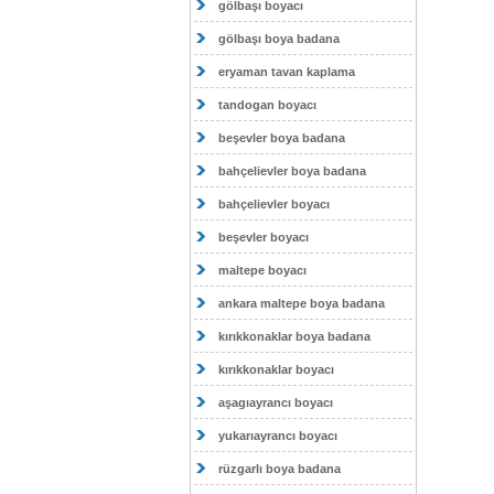
gölbaşı boyacı
gölbaşı boya badana
eryaman tavan kaplama
tandogan boyacı
beşevler boya badana
bahçelievler boya badana
bahçelievler boyacı
beşevler boyacı
maltepe boyacı
ankara maltepe boya badana
kırıkkonaklar boya badana
kırıkkonaklar boyacı
aşagıayrancı boyacı
yukarıayrancı boyacı
rüzgarlı boya badana