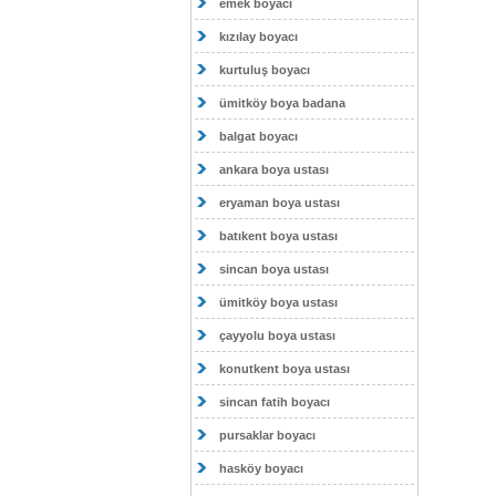
emek boyacı
kızılay boyacı
kurtuluş boyacı
ümitköy boya badana
balgat boyacı
ankara boya ustası
eryaman boya ustası
batıkent boya ustası
sincan boya ustası
ümitköy boya ustası
çayyolu boya ustası
konutkent boya ustası
sincan fatih boyacı
pursaklar boyacı
hasköy boyacı