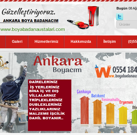
Bugün
08 A
Galeri
Hizmetlerimiz
Hakkımızda
İletişim
(0)5