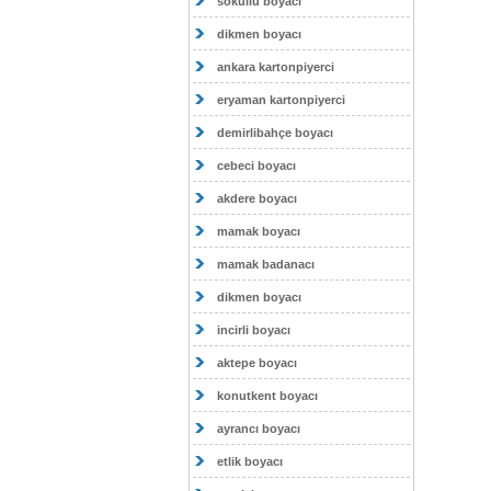
sokullu boyacı
dikmen boyacı
ankara kartonpiyerci
eryaman kartonpiyerci
demirlibahçe boyacı
cebeci boyacı
akdere boyacı
mamak boyacı
mamak badanacı
dikmen boyacı
incirli boyacı
aktepe boyacı
konutkent boyacı
ayrancı boyacı
etlik boyacı