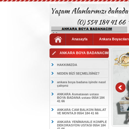
Anasayfa
Ankara Boyacıları
ANKARA BOYA BADANACIM
HAKKIMIZDA
NEDEN BİZİ SEÇMELİSİNİZ?
ankara boya badana işinde nasıl
çalışırız
ANKARA Asmatavan ustası
BOYA BADANA ustası 0554 184
41 66
ANKARA CAM BALKON İMALAT
VE MONTAJI 0554 184 41 66
ANKARA YENİMAHALE KOMPLE
DEKORASYON USTASI 0554 184
41 66