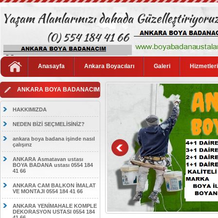
Anasayfa
Ankara Boyacıları
Galeri
Hizmetler
ANKARA BOYA BADANACIM
HAKKIMIZDA
NEDEN BİZİ SEÇMELİSİNİZ?
ankara boya badana işinde nasıl
çalışırız
ANKARA Asmatavan ustası
BOYA BADANA ustası 0554 184
41 66
ANKARA CAM BALKON İMALAT
VE MONTAJI 0554 184 41 66
ANKARA YENİMAHALE KOMPLE
DEKORASYON USTASI 0554 184
41 66