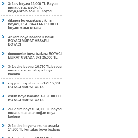
3+1 ev boyası 19,000 TL Boyacı
murat ustada sokullu
boya,ankara sokullu boyacı,
dikmen boya,ankara dikmen
boyacı,0554 184 41 66 18,000 TL
boyacı murat ustada
Ankara boya badana ustaları
BOYACI MURAT HESAPLI
BOYACI
demetevler boya badana BOYACI
MURAT USTADA 3+1 25,000 TL
3+1 daire boyası 16,750 TL boyacı
murat ustada maltepe boya
badana
çayyolu boya badana 1+1 15,000
BOYACI MURAT USTA
ostim boya badana 3+1 20,000 TL
BOYACI MURAT USTA
2+1 daire boyası 14,000 TL boyacı
murat ustada tandoğan boya
badana
2+1 daire boyama murat ustada
14,500 TL kurtuluş boya badana