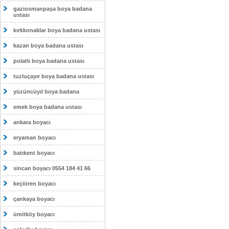
gaziosmanpaşa boya badana
ustası
kırkkonaklar boya badana ustası
kazan boya badana ustası
polatlı boya badana ustası
tuzluçayır boya badana ustası
yüzüncüyıl boya badana
emek boya badana ustası
ankara boyacı
eryaman boyacı
batıkent boyacı
sincan boyacı 0554 184 41 66
keçiören boyacı
çankaya boyacı
ümitköy boyacı