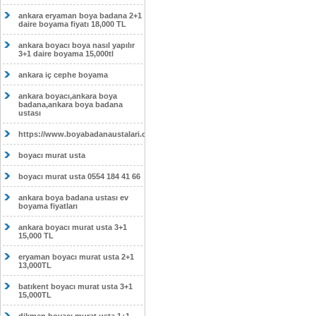
ankara eryaman boya badana 2+1
daire boyama fiyatı 18,000 TL
ankara boyacı boya nasıl yapılır
3+1 daire boyama 15,000tl
ankara iç cephe boyama
ankara boyacı,ankara boya
badana,ankara boya badana
ustası
https://www.boyabadanaustalari.com/
boyacı murat usta
boyacı murat usta 0554 184 41 66
ankara boya badana ustası ev
boyama fiyatları
ankara boyacı murat usta 3+1
15,000 TL
eryaman boyacı murat usta 2+1
13,000TL
batıkent boyacı murat usta 3+1
15,000TL