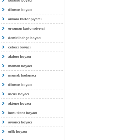
sokullu boyacı
dikmen boyacı
ankara kartonpiyerci
eryaman kartonpiyerci
demirlibahçe boyacı
cebeci boyacı
akdere boyacı
mamak boyacı
mamak badanacı
dikmen boyacı
incirli boyacı
aktepe boyacı
konutkent boyacı
ayrancı boyacı
etlik boyacı