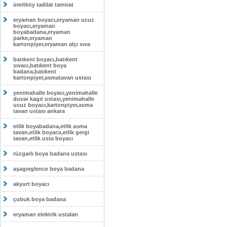
ümitköy tadilat tamirat
eryaman boyacı,eryaman ucuz
boyacı,eryaman
boyabadana,eryaman
parke,eryaman
kartonpiyer,eryaman alçı sıva
batıkent boyacı,batıkent
sıvacı,batıkent boya
badana,batıkent
kartonpiyer,asmatavan ustası
yenimahalle boyacı,yenimahalle
duvar kagıt ustası,yenimahalle
ucuz boyacı,kartonpiyer,asma
tavan ustası ankara
etlik boyabadana,etlik asma
tavan,etlik boyacıı,etlik gergi
tavan,etlik usta boyacı
rüzgarlı boya badana ustası
aşagıeglence boya badana
akyurt boyacı
çubuk boya badana
eryaman elektrik ustaları