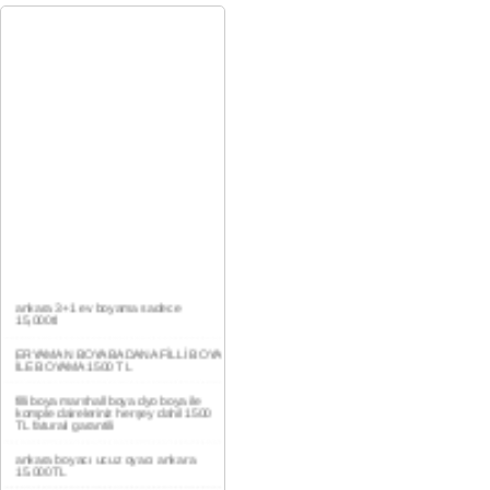
ankara 3+1 ev boyama sadece
15,000tl
ERYAMAN BOYA BADANA FİLLİ BOYA
İLE BOYAMA 1500 TL
filli boya marshall boya dyo boya ile
komple daireleriniz herşey dahil 1500
TL faturalı garantili
ankara boyacı ucuz oyacı ankara
15.000TL
YAŞAMKENT DAİRE BOYAMA 1000TL
EV,İŞYERİ BOYA BADANA USTASI