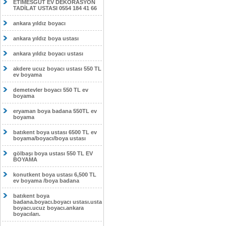
ETİMESĞUT EV DEKORASYON
TADİLAT USTASI 0554 184 41 66
ankara yıldız boyacı
ankara yıldız boya ustası
ankara yıldız boyacı ustası
akdere ucuz boyacı ustası 550 TL
ev boyama
demetevler boyacı 550 TL ev
boyama
eryaman boya badana 550TL ev
boyama
batıkent boya ustası 6500 TL ev
boyama/boyacı/boya ustası
gölbaşı boya ustası 550 TL EV
BOYAMA
konutkent boya ustası 6,500 TL
ev boyama /boya badana
batıkent boya
badana.boyacı.boyacı ustası.usta
boyacı.ucuz boyacı.ankara
boyacıları.