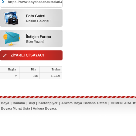
https://www.boyabadanaustalari.com/
ZİYARETÇİ SAYACI
Bugün
Dün
Toplam
74
198
810.928
Boya | Badana | Alçı | Kartonpiyer | Ankara Boya Badana Ustası | HEMEN ARA:☎️
Boyacı Murat Usta | Ankara Boyacı.