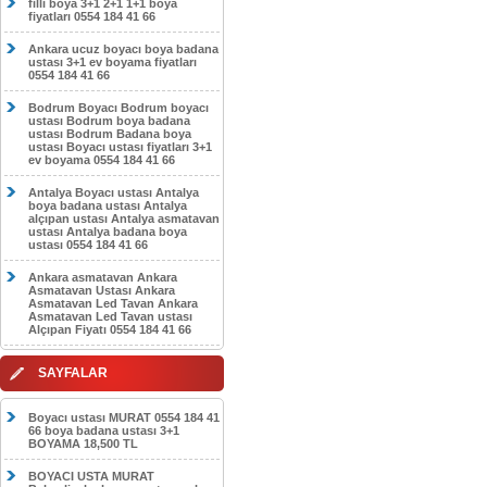
filli boya 3+1 2+1 1+1 boya
fiyatları 0554 184 41 66
Ankara ucuz boyacı boya badana
ustası 3+1 ev boyama fiyatları
0554 184 41 66
Bodrum Boyacı Bodrum boyacı
ustası Bodrum boya badana
ustası Bodrum Badana boya
ustası Boyacı ustası fiyatları 3+1
ev boyama 0554 184 41 66
Antalya Boyacı ustası Antalya
boya badana ustası Antalya
alçıpan ustası Antalya asmatavan
ustası Antalya badana boya
ustası 0554 184 41 66
Ankara asmatavan Ankara
Asmatavan Ustası Ankara
Asmatavan Led Tavan Ankara
Asmatavan Led Tavan ustası
Alçıpan Fiyatı 0554 184 41 66
SAYFALAR
Boyacı ustası MURAT 0554 184 41
66 boya badana ustası 3+1
BOYAMA 18,500 TL
BOYACI USTA MURAT