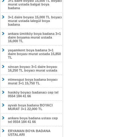
3+1 daire boyası 15,500 TL boyacı
murat ustada balgat boya
badana
3+1 daire boyası 15,000 TL boyacı
murat ustada lalegül boya
badana
ankara ümitköy boya badana 3+1
daire boyama murat ustada
16,000 TL
yaşamkent boya badana 3+1
daire boyası murat ustada 15,850
TL
sincan boyacı 3+1 daire boyası
16,250 TL boyacı murat ustada
etimesgut boya badana boyacı
murat 3+1 15,750 TL
hasköy boyacı badanacı cep tel
0554 184 41 66
ayvalı boya badana BOYACI
MURAT 3+1 22,000 TL
ankara boya badana ustası cep
tel 0554 184 41 66
ERYAMAN BOYA BADANA
USTALARI