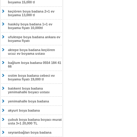
boyama 15,000 tl
keçiören boya badana 2+1 ev
boyama 13,000 tl
hasköy boya badana 1+1 ev
boyama fiyatı 10,000tl
ufuktepe boya badana ankara ev
boyama fiyatı
aktepe boya badana keçiören
ucuz ev boyama ustası
bağlum boya badana 0554 184 41
66
ostim boya badana cebeci ev
boyama fiyatı 19,000 tl
batıkent boya badana
yenimahalle boyacı ustası
yenimahalle boya badana
akyurt boya badana
çubuk boya badana boyacı murat
usta 3+1 20,000 TL
seyranbağları boya badana