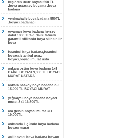
keçiören ucuz boyacı 600 TL
.boya ustası.ev boyama .boya
badana
yenimahalle boya badana 550TL
.boyacı.badanacı
eryaman boya badana herşey
dahil 1800 Tl 3+1 daire faturalı
garantili silikonlu boya siline bilir
boya
istanbul boya badana,istanbul
boyacı,istanbul ucuz
boyacı,boyacı murat usta
ankara ostim boya badana 1+1
DAİRE BOYASI 9,000 TL BOYACI
MURAT USTADA
ankara hasköy boya badana 2+1
15,000 TL BOYACI MURAT
yeğmiyeli boya badana boyacı
murat 3+1 16,500TL
ara gelsin boyacı murat 3+1
19,000TL
ankarada 1 günde boya badana
boyacı murat
acil boyacı boya badana boyacı