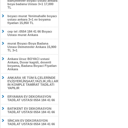
Bahçelievler boyacı ustası ankara
boya badana Ustası 3+1 17,000
TL
boyacı murat Yenimahalle boyacı
ustası ankara 3+1 ev boyama
fiyatları 15,950 TL
cep tel :0554 184 41 66 Boyacı
Ustası murat Ankara
murat Boyacı Boya Badana
Ustası Demetevler Ankara 15,900
TL 3+1
Ankara Ucuz BOYACI ustasi
Ankara, Duvar kagidi, desenli
boyama, Badana Boyaci Fiyatları
Ankara
ANKARA VE TÜM İLÇELERİNDE
EV,İŞYERİ,İNŞAAT,YAZLIK,VİLLAR
IN KOMPLE TAMİRAT TADİLATI
YAPILIR
ERYAMAN EV DEKORASYON
TADİLAT USTASI 0554 184 41 66
BATIKENT EV DEKORASYON
TADİLAT USTASI 0554 184 41 66
SİNCAN EV DEKORASYON
TADİLAT USTASI 0554 184 41 66