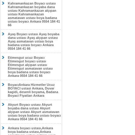
Kahramankazan Boyacı ustası
Kahramankazan boyaba dana
ustası Kahramankazan alçıpan
ustası Kahramankazan
asmatavan ustası boya badana
ustası boyacı Ankara 0554 184 41
66
Ayaş Boyacı ustası Ayaş boyaba
dana ustası Ayaş alçıpan ustası
Ayaş asmatavan ustası boya
badana ustası boyacı Ankara
0554 184 41 66
Etimesgut ucuz Boyacı
Etimesgut boyacı ustası
Etimesgut alçıpan ustası
Etimesgut asmatavan ustası
boya badana ustası boyacı
Ankara 0554 184 41 66
BoyacıAnkara Hizmetler Ucuz
BOYACI ustasi Ankara, Duvar
kagidi, desenli boyama, Badana
Boyaci Fiyatları Ankara
Akyurt Boyacı ustası Akyurt
boyaba dana ustası Akyurt
alçıpan ustası Akyurt asmatavan
ustası boya badana ustası boyacı
Ankara 0554 184 41 66
Ankara boyacı ustası,Ankara
boya badana ustası,Ankara