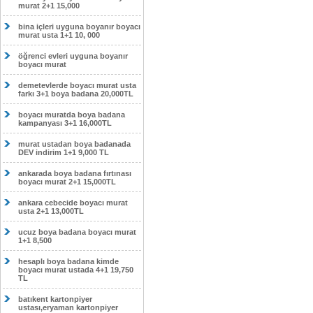
murat 2+1 15,000
bina içleri uyguna boyanır boyacı
murat usta 1+1 10, 000
öğrenci evleri uyguna boyanır
boyacı murat
demetevlerde boyacı murat usta
farkı 3+1 boya badana 20,000TL
boyacı muratda boya badana
kampanyası 3+1 16,000TL
murat ustadan boya badanada
DEV indirim 1+1 9,000 TL
ankarada boya badana fırtınası
boyacı murat 2+1 15,000TL
ankara cebecide boyacı murat
usta 2+1 13,000TL
ucuz boya badana boyacı murat
1+1 8,500
hesaplı boya badana kimde
boyacı murat ustada 4+1 19,750
TL
batıkent kartonpiyer
ustası,eryaman kartonpiyer