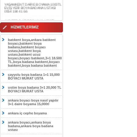
0554 184 41 66
AKDERE DAİRE BOYAMA 1000TL
EV,İŞYERİ BOYA BADANA USTASI
0554 184 41 66
CEBECİ DAİRE BOYAMA 1000TL
HİZMETLERİMİZ
EV,İŞYERİ BOYA BADANA USTASI
0554 184 41 66
batıkent boya,ankara batıkent
HASKÖY DAİRE BOYAMA 1000TL
boyacı,batıkent boya
EV,İŞYERİ BOYA BADANA USTASI
badana,batıkent boyacı
0554 184 41 66
ustası,batıkent boya
ustası,batıkent ucuz
boyacı,boyacı batıkent,3+1 18.500
GÖLBAŞI DAİRE BOYAMA 1000TL
TL,boya badana batıkent,boyacı
EV,İŞYERİ BOYA BADANA USTASI
batıkent,boya badana batıkent
0554 184 41 66
çayyolu boya badana 1+1 15,000
SOKULLU DAİRE BOYAMA 1000TL
BOYACI MURAT USTA
EV,İŞYERİ BOYA BADANA USTASI
0554 184 41 66
ostim boya badana 3+1 20,000 TL
BOYACI MURAT USTA
ankara boyacı boya nasıl yapılır
3+1 daire boyama 15,000tl
ankara iç cephe boyama
ankara boyacı,ankara boya
badana,ankara boya badana
ustası