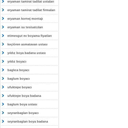
eryaman tamirat tadilat ustaları
eryaman tamirat tadilat firmaları
eryaman kornej montajı
eryaman su tesisatcıları
etimesgut ev boyama fiyatları
keçiören asmatavan ustası
yıldız boya badana ustası
yıldız boyacı
baglıca boyacı
baglum boyacı
ufuktepe boyacı
ufuktepe boya badana
baglum boya ustası
seyranbagları boyacı
seyranbagları boya badana