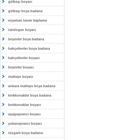
gölbaşı boyacı
gölbaşı boya badana
eryaman tavan kaplama
tandogan boyacı
beşevler boya badana
bahçelievler boya badana
bahçelievler boyacı
beşevler boyacı
maltepe boyacı
ankara maltepe boya badana
kırıkkonaklar boya badana
kırıkkonaklar boyacı
aşagıayrancı boyacı
yukarıayrancı boyacı
rüzgarlı boya badana