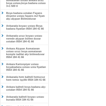
asmatavan ustası ankara ucuz
boya ustası,boya badana ustası
3+1 500 tl
Boya badana ustaları Fayans
döşeme ustası fayans m2 fiyatı
alçı alçıpan Bölmeduvar
Ankarada boyacı ustası Boya
badana fiyatları 0554 184 41 66
Ankarada ucuz boyacı ustası
nerede alçıpan bölme duvar
ustaları 0554 184 41 66
Ankara Alçıpan Asmatavan
ustası ucuz boya asmatavan
komple tadilat alçı bölmeduvar
0554 184 41 66
Ankara Kartonpiyer ustası
boyabadana ustası usta fiyatları
0554 184 41 66
Ankarada hem kaliteli hemucuz
hem temiz işçilik 0554 184 41 66
Ankara kaliteli boya badana alçı
ustaları 0554 184 41 66
Ankarada kaliteli boyacı ustası
burada 0554 184 41 66