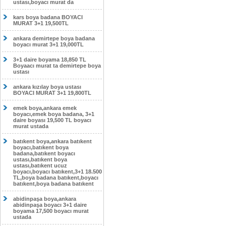
ustası,boyacı murat da
kars boya badana BOYACI
MURAT 3+1 19,500TL
ankara demirtepe boya badana
boyacı murat 3+1 19,000TL
3+1 daire boyama 18,850 TL
Boyaacı murat ta demirtepe boya
ustası
ankara kızılay boya ustası
BOYACI MURAT 3+1 19,800TL
emek boya,ankara emek
boyacı,emek boya badana, 3+1
daire boyası 19,500 TL boyacı
murat ustada
batıkent boya,ankara batıkent
boyacı,batıkent boya
badana,batıkent boyacı
ustası,batıkent boya
ustası,batıkent ucuz
boyacı,boyacı batıkent,3+1 18.500
TL,boya badana batıkent,boyacı
batıkent,boya badana batıkent
abidinpaşa boya,ankara
abidinpaşa boyacı 3+1 daire
boyama 17,500 boyacı murat
ustada