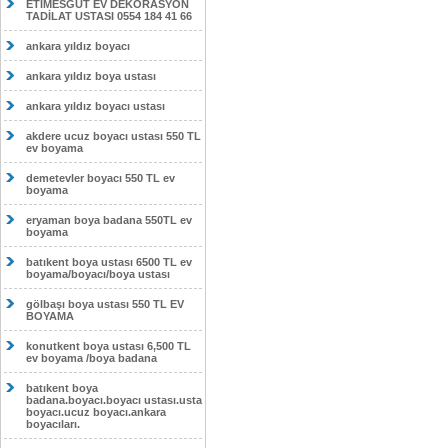
ETİMESĞUT EV DEKORASYON
TADİLAT USTASI 0554 184 41 66
ankara yıldız boyacı
ankara yıldız boya ustası
ankara yıldız boyacı ustası
akdere ucuz boyacı ustası 550 TL
ev boyama
demetevler boyacı 550 TL ev
boyama
eryaman boya badana 550TL ev
boyama
batıkent boya ustası 6500 TL ev
boyama/boyacı/boya ustası
gölbaşı boya ustası 550 TL EV
BOYAMA
konutkent boya ustası 6,500 TL
ev boyama /boya badana
batıkent boya
badana.boyacı.boyacı ustası.usta
boyacı.ucuz boyacı.ankara
boyacıları.