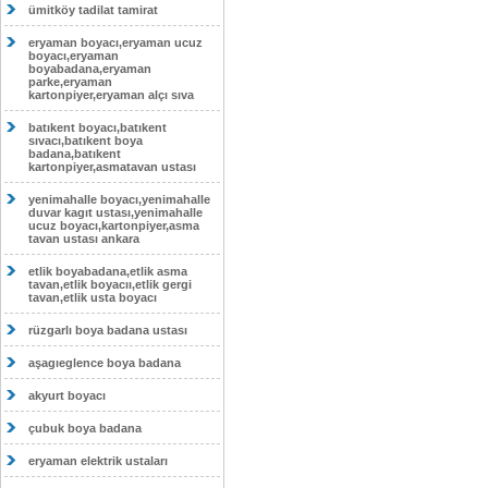
ümitköy tadilat tamirat
eryaman boyacı,eryaman ucuz
boyacı,eryaman
boyabadana,eryaman
parke,eryaman
kartonpiyer,eryaman alçı sıva
batıkent boyacı,batıkent
sıvacı,batıkent boya
badana,batıkent
kartonpiyer,asmatavan ustası
yenimahalle boyacı,yenimahalle
duvar kagıt ustası,yenimahalle
ucuz boyacı,kartonpiyer,asma
tavan ustası ankara
etlik boyabadana,etlik asma
tavan,etlik boyacıı,etlik gergi
tavan,etlik usta boyacı
rüzgarlı boya badana ustası
aşagıeglence boya badana
akyurt boyacı
çubuk boya badana
eryaman elektrik ustaları