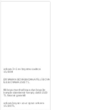
ankara 3+1 ev boyama sadece
15,000tl
ERYAMAN BOYA BADANA FİLLİ BOYA
İLE BOYAMA 1500 TL
filli boya marshall boya dyo boya ile
komple daireleriniz herşey dahil 1500
TL faturalı garantili
ankara boyacı ucuz oyacı ankara
15.000TL
YAŞAMKENT DAİRE BOYAMA 1000TL
EV,İŞYERİ BOYA BADANA USTASI