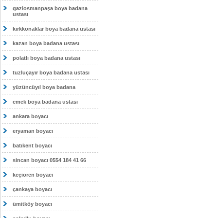
gaziosmanpaşa boya badana
ustası
kırkkonaklar boya badana ustası
kazan boya badana ustası
polatlı boya badana ustası
tuzluçayır boya badana ustası
yüzüncüyıl boya badana
emek boya badana ustası
ankara boyacı
eryaman boyacı
batıkent boyacı
sincan boyacı 0554 184 41 66
keçiören boyacı
çankaya boyacı
ümitköy boyacı