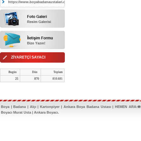
https://www.boyabadanaustalari.com/
ZİYARETÇİ SAYACI
Bugün
Dün
Toplam
25
870
810.681
Boya | Badana | Alçı | Kartonpiyer | Ankara Boya Badana Ustası | HEMEN ARA:☎️
Boyacı Murat Usta | Ankara Boyacı.