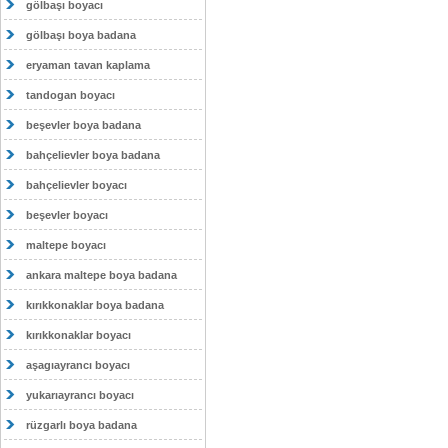
gölbaşı boyacı
gölbaşı boya badana
eryaman tavan kaplama
tandogan boyacı
beşevler boya badana
bahçelievler boya badana
bahçelievler boyacı
beşevler boyacı
maltepe boyacı
ankara maltepe boya badana
kırıkkonaklar boya badana
kırıkkonaklar boyacı
aşagıayrancı boyacı
yukarıayrancı boyacı
rüzgarlı boya badana