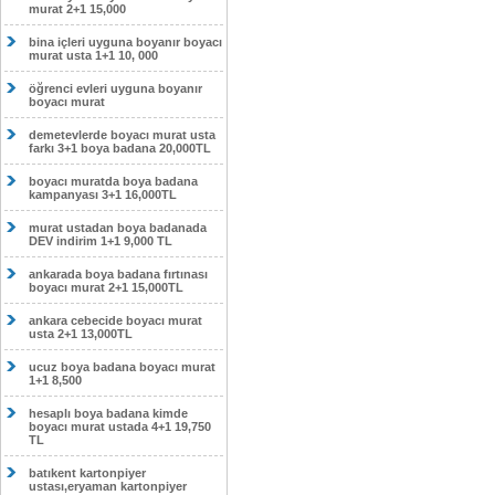
murat 2+1 15,000
bina içleri uyguna boyanır boyacı
murat usta 1+1 10, 000
öğrenci evleri uyguna boyanır
boyacı murat
demetevlerde boyacı murat usta
farkı 3+1 boya badana 20,000TL
boyacı muratda boya badana
kampanyası 3+1 16,000TL
murat ustadan boya badanada
DEV indirim 1+1 9,000 TL
ankarada boya badana fırtınası
boyacı murat 2+1 15,000TL
ankara cebecide boyacı murat
usta 2+1 13,000TL
ucuz boya badana boyacı murat
1+1 8,500
hesaplı boya badana kimde
boyacı murat ustada 4+1 19,750
TL
batıkent kartonpiyer
ustası,eryaman kartonpiyer