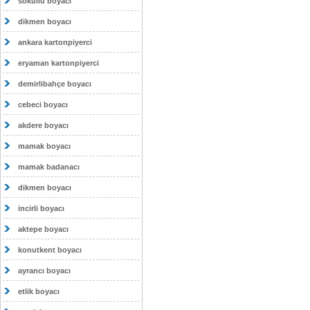
sokullu boyacı
dikmen boyacı
ankara kartonpiyerci
eryaman kartonpiyerci
demirlibahçe boyacı
cebeci boyacı
akdere boyacı
mamak boyacı
mamak badanacı
dikmen boyacı
incirli boyacı
aktepe boyacı
konutkent boyacı
ayrancı boyacı
etlik boyacı