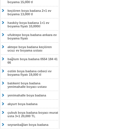
boyama 15,000 tl
keçiören boya badana 2+1 ev
boyama 13,000 tl
hasköy boya badana 1+1 ev
boyama fiyatı 10,000tl
ufuktepe boya badana ankara ev
boyama fiyatı
aktepe boya badana keçiören
ucuz ev boyama ustası
bağlum boya badana 0554 184 41
66
ostim boya badana cebeci ev
boyama fiyatı 19,000 tl
batıkent boya badana
yenimahalle boyacı ustası
yenimahalle boya badana
akyurt boya badana
çubuk boya badana boyacı murat
usta 3+1 20,000 TL
seyranbağları boya badana