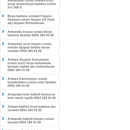
asmatavan ustası ankara ucuz
boya ustası,boya badana ustası
3+1 500 tl
Boya badana ustaları Fayans
döşeme ustası fayans m2 fiyatı
alçı alçıpan Bölmeduvar
Ankarada boyacı ustası Boya
badana fiyatları 0554 184 41 66
Ankarada ucuz boyacı ustası
nerede alçıpan bölme duvar
ustaları 0554 184 41 66
Ankara Alçıpan Asmatavan
ustası ucuz boya asmatavan
komple tadilat alçı bölmeduvar
0554 184 41 66
Ankara Kartonpiyer ustası
boyabadana ustası usta fiyatları
0554 184 41 66
Ankarada hem kaliteli hemucuz
hem temiz işçilik 0554 184 41 66
Ankara kaliteli boya badana alçı
ustaları 0554 184 41 66
Ankarada kaliteli boyacı ustası
burada 0554 184 41 66