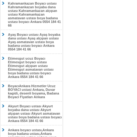
Kahramankazan Boyacı ustası
Kahramankazan boyaba dana
ustası Kahramankazan alçıpan
ustası Kahramankazan
asmatavan ustası boya badana
ustası boyacı Ankara 0554 184 41
66
Ayaş Boyacı ustası Ayaş boyaba
dana ustası Ayaş alçıpan ustası
Ayaş asmatavan ustası boya
badana ustası boyacı Ankara
0554 184 41 66
Etimesgut ucuz Boyacı
Etimesgut boyacı ustası
Etimesgut alçıpan ustası
Etimesgut asmatavan ustası
boya badana ustası boyacı
Ankara 0554 184 41 66
BoyacıAnkara Hizmetler Ucuz
BOYACI ustasi Ankara, Duvar
kagidi, desenli boyama, Badana
Boyaci Fiyatları Ankara
Akyurt Boyacı ustası Akyurt
boyaba dana ustası Akyurt
alçıpan ustası Akyurt asmatavan
ustası boya badana ustası boyacı
Ankara 0554 184 41 66
Ankara boyacı ustası,Ankara
boya badana ustası,Ankara