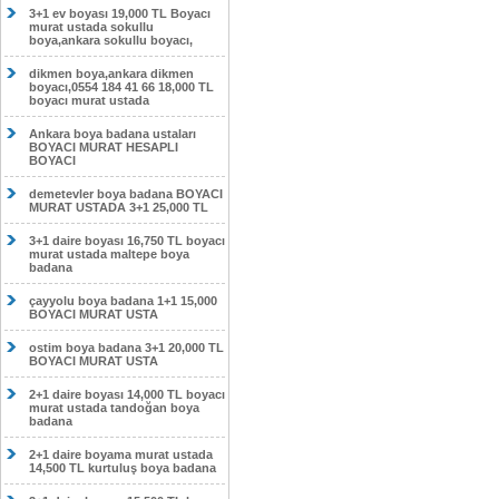
3+1 ev boyası 19,000 TL Boyacı
murat ustada sokullu
boya,ankara sokullu boyacı,
dikmen boya,ankara dikmen
boyacı,0554 184 41 66 18,000 TL
boyacı murat ustada
Ankara boya badana ustaları
BOYACI MURAT HESAPLI
BOYACI
demetevler boya badana BOYACI
MURAT USTADA 3+1 25,000 TL
3+1 daire boyası 16,750 TL boyacı
murat ustada maltepe boya
badana
çayyolu boya badana 1+1 15,000
BOYACI MURAT USTA
ostim boya badana 3+1 20,000 TL
BOYACI MURAT USTA
2+1 daire boyası 14,000 TL boyacı
murat ustada tandoğan boya
badana
2+1 daire boyama murat ustada
14,500 TL kurtuluş boya badana