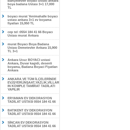
Bahçelievler boyacı ustası ankara
boya badana Ustası 3+1 17,000
TL
boyacı murat Yenimahalle boyacı
ustası ankara 3+1 ev boyama
fiyatları 15,950 TL
cep tel :0554 184 41 66 Boyacı
Ustası murat Ankara
murat Boyacı Boya Badana
Ustası Demetevler Ankara 15,900
TL 3+1
Ankara Ucuz BOYACI ustasi
Ankara, Duvar kagidi, desenli
boyama, Badana Boyaci Fiyatları
Ankara
ANKARA VE TÜM İLÇELERİNDE
EV,İŞYERİ,İNŞAAT,YAZLIK,VİLLAR
IN KOMPLE TAMİRAT TADİLATI
YAPILIR
ERYAMAN EV DEKORASYON
TADİLAT USTASI 0554 184 41 66
BATIKENT EV DEKORASYON
TADİLAT USTASI 0554 184 41 66
SİNCAN EV DEKORASYON
TADİLAT USTASI 0554 184 41 66