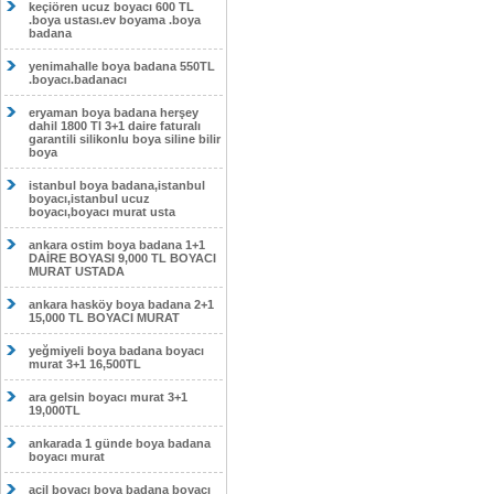
keçiören ucuz boyacı 600 TL
.boya ustası.ev boyama .boya
badana
yenimahalle boya badana 550TL
.boyacı.badanacı
eryaman boya badana herşey
dahil 1800 Tl 3+1 daire faturalı
garantili silikonlu boya siline bilir
boya
istanbul boya badana,istanbul
boyacı,istanbul ucuz
boyacı,boyacı murat usta
ankara ostim boya badana 1+1
DAİRE BOYASI 9,000 TL BOYACI
MURAT USTADA
ankara hasköy boya badana 2+1
15,000 TL BOYACI MURAT
yeğmiyeli boya badana boyacı
murat 3+1 16,500TL
ara gelsin boyacı murat 3+1
19,000TL
ankarada 1 günde boya badana
boyacı murat
acil boyacı boya badana boyacı