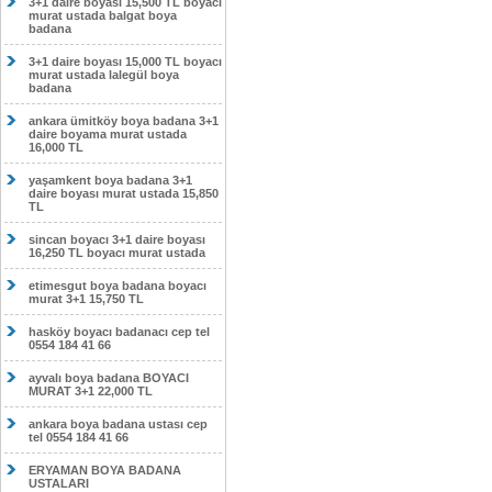
3+1 daire boyası 15,500 TL boyacı
murat ustada balgat boya
badana
3+1 daire boyası 15,000 TL boyacı
murat ustada lalegül boya
badana
ankara ümitköy boya badana 3+1
daire boyama murat ustada
16,000 TL
yaşamkent boya badana 3+1
daire boyası murat ustada 15,850
TL
sincan boyacı 3+1 daire boyası
16,250 TL boyacı murat ustada
etimesgut boya badana boyacı
murat 3+1 15,750 TL
hasköy boyacı badanacı cep tel
0554 184 41 66
ayvalı boya badana BOYACI
MURAT 3+1 22,000 TL
ankara boya badana ustası cep
tel 0554 184 41 66
ERYAMAN BOYA BADANA
USTALARI