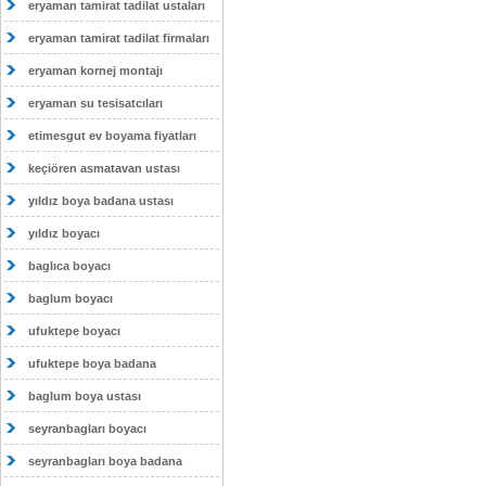
eryaman tamirat tadilat ustaları
eryaman tamirat tadilat firmaları
eryaman kornej montajı
eryaman su tesisatcıları
etimesgut ev boyama fiyatları
keçiören asmatavan ustası
yıldız boya badana ustası
yıldız boyacı
baglıca boyacı
baglum boyacı
ufuktepe boyacı
ufuktepe boya badana
baglum boya ustası
seyranbagları boyacı
seyranbagları boya badana