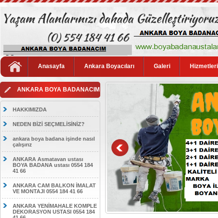
Anasayfa
Ankara Boyacıları
Galeri
Hizmetler
ANKARA BOYA BADANACIM
HAKKIMIZDA
NEDEN BİZİ SEÇMELİSİNİZ?
ankara boya badana işinde nasıl
çalışırız
ANKARA Asmatavan ustası
BOYA BADANA ustası 0554 184
41 66
ANKARA CAM BALKON İMALAT
VE MONTAJI 0554 184 41 66
ANKARA YENİMAHALE KOMPLE
DEKORASYON USTASI 0554 184
41 66