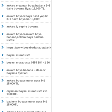
ankara eryaman boya badana 2+1
daire boyama fiyatı 18,000 TL
ankara boyacı boya nasıl yapılır
3+1 daire boyama 15,000tl
ankara iç cephe boyama
ankara boyacı,ankara boya
badana,ankara boya badana
ustası
https://www.boyabadanaustalari.com/
boyacı murat usta
boyacı murat usta 0554 184 41 66
ankara boya badana ustası ev
boyama fiyatları
ankara boyacı murat usta 3+1
15,000 TL
eryaman boyacı murat usta 2+1
13,000TL
batıkent boyacı murat usta 3+1
15,000TL