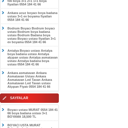
filli boya 3+1 2+1 1+1 boya
fiyatları 0554 184 41 66
Ankara ucuz boyacı boya badana
ustası 3+1 ev boyama fiyatları
0554 184 41 66
Bodrum Boyacı Bodrum boyacı
ustası Bodrum boya badana
ustası Bodrum Badana boya
ustası Boyacı ustası fiyatları 3+1
ev boyama 0554 184 41 66
Antalya Boyacı ustası Antalya
boya badana ustası Antalya
alçıpan ustası Antalya asmatavan
ustası Antalya badana boya
ustası 0554 184 41 66
Ankara asmatavan Ankara
Asmatavan Ustası Ankara
Asmatavan Led Tavan Ankara
Asmatavan Led Tavan ustası
Alçıpan Fiyatı 0554 184 41 66
SAYFALAR
Boyacı ustası MURAT 0554 184 41
66 boya badana ustası 3+1
BOYAMA 18,500 TL
BOYACI USTA MURAT