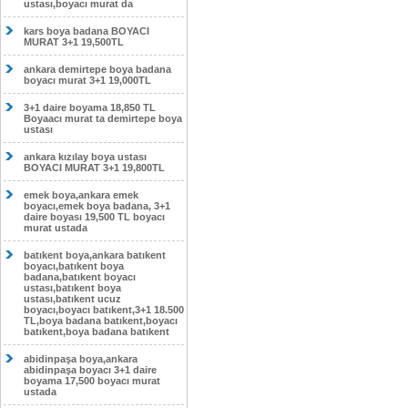
ustası,boyacı murat da
kars boya badana BOYACI
MURAT 3+1 19,500TL
ankara demirtepe boya badana
boyacı murat 3+1 19,000TL
3+1 daire boyama 18,850 TL
Boyaacı murat ta demirtepe boya
ustası
ankara kızılay boya ustası
BOYACI MURAT 3+1 19,800TL
emek boya,ankara emek
boyacı,emek boya badana, 3+1
daire boyası 19,500 TL boyacı
murat ustada
batıkent boya,ankara batıkent
boyacı,batıkent boya
badana,batıkent boyacı
ustası,batıkent boya
ustası,batıkent ucuz
boyacı,boyacı batıkent,3+1 18.500
TL,boya badana batıkent,boyacı
batıkent,boya badana batıkent
abidinpaşa boya,ankara
abidinpaşa boyacı 3+1 daire
boyama 17,500 boyacı murat
ustada