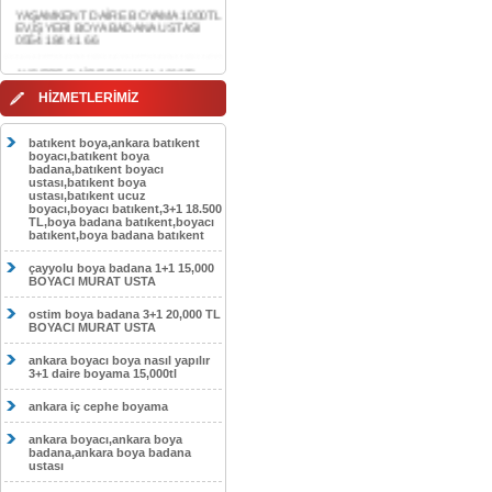
0554 184 41 66
AKDERE DAİRE BOYAMA 1000TL
EV,İŞYERİ BOYA BADANA USTASI
0554 184 41 66
CEBECİ DAİRE BOYAMA 1000TL
HİZMETLERİMİZ
EV,İŞYERİ BOYA BADANA USTASI
0554 184 41 66
batıkent boya,ankara batıkent
HASKÖY DAİRE BOYAMA 1000TL
boyacı,batıkent boya
EV,İŞYERİ BOYA BADANA USTASI
badana,batıkent boyacı
0554 184 41 66
ustası,batıkent boya
ustası,batıkent ucuz
boyacı,boyacı batıkent,3+1 18.500
GÖLBAŞI DAİRE BOYAMA 1000TL
TL,boya badana batıkent,boyacı
EV,İŞYERİ BOYA BADANA USTASI
batıkent,boya badana batıkent
0554 184 41 66
çayyolu boya badana 1+1 15,000
SOKULLU DAİRE BOYAMA 1000TL
BOYACI MURAT USTA
EV,İŞYERİ BOYA BADANA USTASI
0554 184 41 66
ostim boya badana 3+1 20,000 TL
BOYACI MURAT USTA
ankara boyacı boya nasıl yapılır
3+1 daire boyama 15,000tl
ankara iç cephe boyama
ankara boyacı,ankara boya
badana,ankara boya badana
ustası