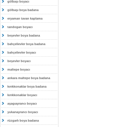
gölbaşı boyacı
gölbaşı boya badana
eryaman tavan kaplama
tandogan boyacı
beşevler boya badana
bahçelievler boya badana
bahçelievler boyacı
beşevler boyacı
maltepe boyacı
ankara maltepe boya badana
kırıkkonaklar boya badana
kırıkkonaklar boyacı
aşagıayrancı boyacı
yukarıayrancı boyacı
rüzgarlı boya badana