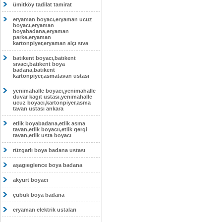
ümitköy tadilat tamirat
eryaman boyacı,eryaman ucuz
boyacı,eryaman
boyabadana,eryaman
parke,eryaman
kartonpiyer,eryaman alçı sıva
batıkent boyacı,batıkent
sıvacı,batıkent boya
badana,batıkent
kartonpiyer,asmatavan ustası
yenimahalle boyacı,yenimahalle
duvar kagıt ustası,yenimahalle
ucuz boyacı,kartonpiyer,asma
tavan ustası ankara
etlik boyabadana,etlik asma
tavan,etlik boyacıı,etlik gergi
tavan,etlik usta boyacı
rüzgarlı boya badana ustası
aşagıeglence boya badana
akyurt boyacı
çubuk boya badana
eryaman elektrik ustaları