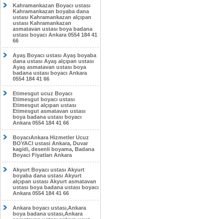
Kahramankazan Boyacı ustası
Kahramankazan boyaba dana
ustası Kahramankazan alçıpan
ustası Kahramankazan
asmatavan ustası boya badana
ustası boyacı Ankara 0554 184 41
66
Ayaş Boyacı ustası Ayaş boyaba
dana ustası Ayaş alçıpan ustası
Ayaş asmatavan ustası boya
badana ustası boyacı Ankara
0554 184 41 66
Etimesgut ucuz Boyacı
Etimesgut boyacı ustası
Etimesgut alçıpan ustası
Etimesgut asmatavan ustası
boya badana ustası boyacı
Ankara 0554 184 41 66
BoyacıAnkara Hizmetler Ucuz
BOYACI ustasi Ankara, Duvar
kagidi, desenli boyama, Badana
Boyaci Fiyatları Ankara
Akyurt Boyacı ustası Akyurt
boyaba dana ustası Akyurt
alçıpan ustası Akyurt asmatavan
ustası boya badana ustası boyacı
Ankara 0554 184 41 66
Ankara boyacı ustası,Ankara
boya badana ustası,Ankara