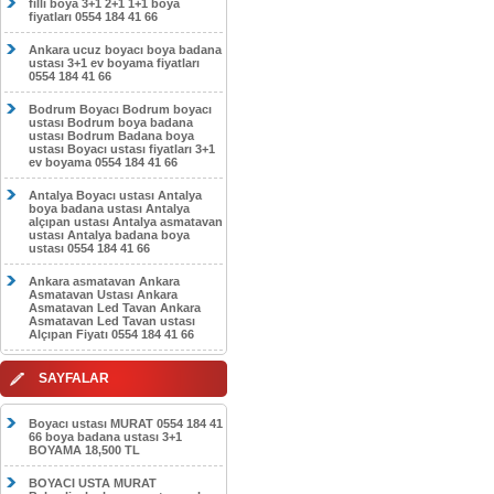
filli boya 3+1 2+1 1+1 boya
fiyatları 0554 184 41 66
Ankara ucuz boyacı boya badana
ustası 3+1 ev boyama fiyatları
0554 184 41 66
Bodrum Boyacı Bodrum boyacı
ustası Bodrum boya badana
ustası Bodrum Badana boya
ustası Boyacı ustası fiyatları 3+1
ev boyama 0554 184 41 66
Antalya Boyacı ustası Antalya
boya badana ustası Antalya
alçıpan ustası Antalya asmatavan
ustası Antalya badana boya
ustası 0554 184 41 66
Ankara asmatavan Ankara
Asmatavan Ustası Ankara
Asmatavan Led Tavan Ankara
Asmatavan Led Tavan ustası
Alçıpan Fiyatı 0554 184 41 66
SAYFALAR
Boyacı ustası MURAT 0554 184 41
66 boya badana ustası 3+1
BOYAMA 18,500 TL
BOYACI USTA MURAT