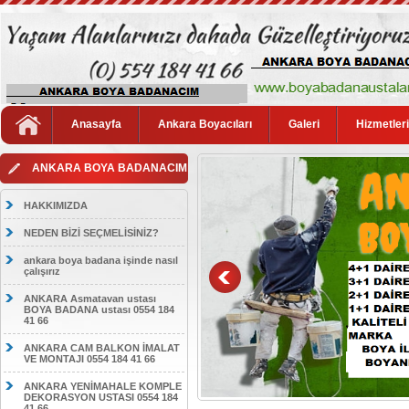
Anasayfa
Ankara Boyacıları
Galeri
Hizmetler
ANKARA BOYA BADANACIM
HAKKIMIZDA
NEDEN BİZİ SEÇMELİSİNİZ?
ankara boya badana işinde nasıl
çalışırız
ANKARA Asmatavan ustası
BOYA BADANA ustası 0554 184
41 66
ANKARA CAM BALKON İMALAT
VE MONTAJI 0554 184 41 66
ANKARA YENİMAHALE KOMPLE
DEKORASYON USTASI 0554 184
41 66