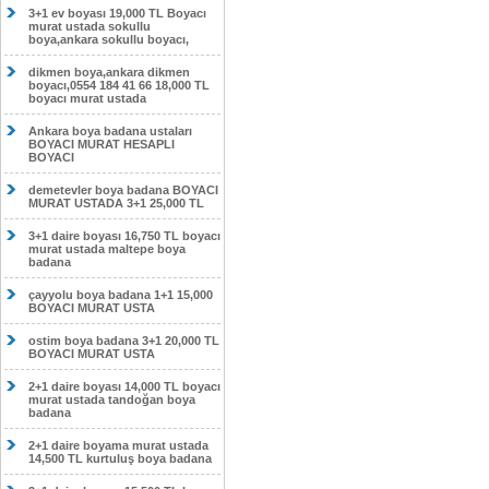
3+1 ev boyası 19,000 TL Boyacı
murat ustada sokullu
boya,ankara sokullu boyacı,
dikmen boya,ankara dikmen
boyacı,0554 184 41 66 18,000 TL
boyacı murat ustada
Ankara boya badana ustaları
BOYACI MURAT HESAPLI
BOYACI
demetevler boya badana BOYACI
MURAT USTADA 3+1 25,000 TL
3+1 daire boyası 16,750 TL boyacı
murat ustada maltepe boya
badana
çayyolu boya badana 1+1 15,000
BOYACI MURAT USTA
ostim boya badana 3+1 20,000 TL
BOYACI MURAT USTA
2+1 daire boyası 14,000 TL boyacı
murat ustada tandoğan boya
badana
2+1 daire boyama murat ustada
14,500 TL kurtuluş boya badana