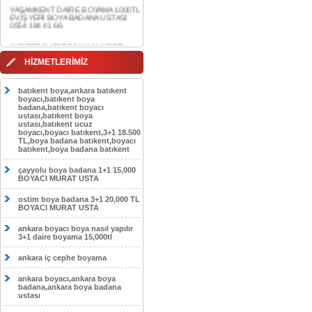
0554 184 41 66
AKDERE DAİRE BOYAMA 1000TL
EV,İŞYERİ BOYA BADANA USTASI
0554 184 41 66
CEBECİ DAİRE BOYAMA 1000TL
HİZMETLERİMİZ
EV,İŞYERİ BOYA BADANA USTASI
0554 184 41 66
batıkent boya,ankara batıkent
HASKÖY DAİRE BOYAMA 1000TL
boyacı,batıkent boya
EV,İŞYERİ BOYA BADANA USTASI
badana,batıkent boyacı
0554 184 41 66
ustası,batıkent boya
ustası,batıkent ucuz
boyacı,boyacı batıkent,3+1 18.500
GÖLBAŞI DAİRE BOYAMA 1000TL
TL,boya badana batıkent,boyacı
EV,İŞYERİ BOYA BADANA USTASI
batıkent,boya badana batıkent
0554 184 41 66
çayyolu boya badana 1+1 15,000
SOKULLU DAİRE BOYAMA 1000TL
BOYACI MURAT USTA
EV,İŞYERİ BOYA BADANA USTASI
0554 184 41 66
ostim boya badana 3+1 20,000 TL
BOYACI MURAT USTA
ankara boyacı boya nasıl yapılır
3+1 daire boyama 15,000tl
ankara iç cephe boyama
ankara boyacı,ankara boya
badana,ankara boya badana
ustası