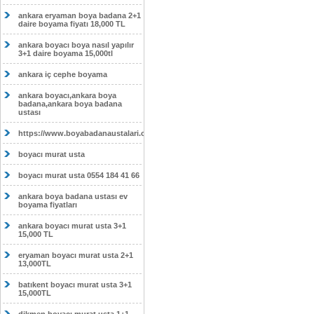
ankara eryaman boya badana 2+1
daire boyama fiyatı 18,000 TL
ankara boyacı boya nasıl yapılır
3+1 daire boyama 15,000tl
ankara iç cephe boyama
ankara boyacı,ankara boya
badana,ankara boya badana
ustası
https://www.boyabadanaustalari.com/
boyacı murat usta
boyacı murat usta 0554 184 41 66
ankara boya badana ustası ev
boyama fiyatları
ankara boyacı murat usta 3+1
15,000 TL
eryaman boyacı murat usta 2+1
13,000TL
batıkent boyacı murat usta 3+1
15,000TL