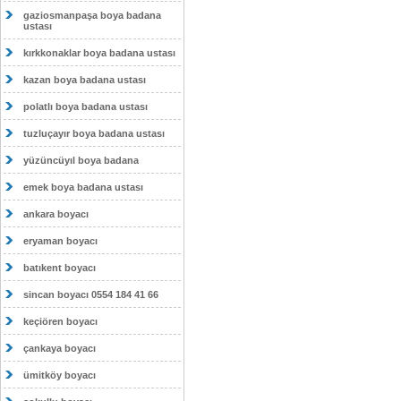
gaziosmanpaşa boya badana
ustası
kırkkonaklar boya badana ustası
kazan boya badana ustası
polatlı boya badana ustası
tuzluçayır boya badana ustası
yüzüncüyıl boya badana
emek boya badana ustası
ankara boyacı
eryaman boyacı
batıkent boyacı
sincan boyacı 0554 184 41 66
keçiören boyacı
çankaya boyacı
ümitköy boyacı