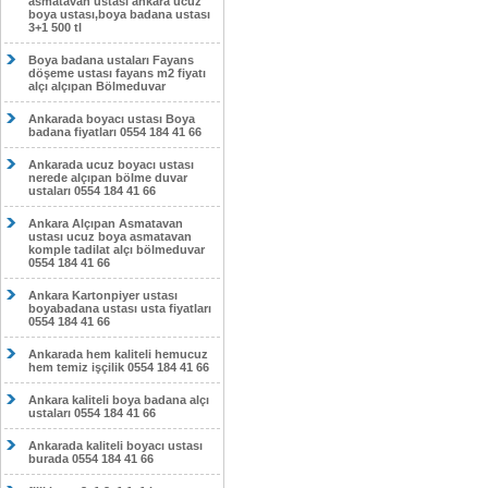
asmatavan ustası ankara ucuz
boya ustası,boya badana ustası
3+1 500 tl
Boya badana ustaları Fayans
döşeme ustası fayans m2 fiyatı
alçı alçıpan Bölmeduvar
Ankarada boyacı ustası Boya
badana fiyatları 0554 184 41 66
Ankarada ucuz boyacı ustası
nerede alçıpan bölme duvar
ustaları 0554 184 41 66
Ankara Alçıpan Asmatavan
ustası ucuz boya asmatavan
komple tadilat alçı bölmeduvar
0554 184 41 66
Ankara Kartonpiyer ustası
boyabadana ustası usta fiyatları
0554 184 41 66
Ankarada hem kaliteli hemucuz
hem temiz işçilik 0554 184 41 66
Ankara kaliteli boya badana alçı
ustaları 0554 184 41 66
Ankarada kaliteli boyacı ustası
burada 0554 184 41 66