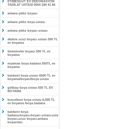
ETİMESĞUT EV DEKORASYON
TADİLAT USTASI 0554 184 41 66
ankara yıldız boyacı
ankara yıldız boya ustası
ankara yıldız boyacı ustası
akdere ucuz boyacı ustası 550 TL
ev boyama
demetevler boyacı 550 TL ev
boyama
eryaman boya badana 550TL ev
boyama
batıkent boya ustası 6500 TL ev
boyama/boyacı/boya ustası
gölbaşı boya ustası 550 TL EV
BOYAMA
konutkent boya ustası 6,500 TL
ev boyama /boya badana
batıkent boya
badana.boyacı.boyacı ustası.usta
boyacı.ucuz boyacı.ankara
boyacıları.