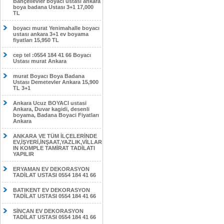
Bahçelievler boyacı ustası ankara
boya badana Ustası 3+1 17,000
TL
boyacı murat Yenimahalle boyacı
ustası ankara 3+1 ev boyama
fiyatları 15,950 TL
cep tel :0554 184 41 66 Boyacı
Ustası murat Ankara
murat Boyacı Boya Badana
Ustası Demetevler Ankara 15,900
TL 3+1
Ankara Ucuz BOYACI ustasi
Ankara, Duvar kagidi, desenli
boyama, Badana Boyaci Fiyatları
Ankara
ANKARA VE TÜM İLÇELERİNDE
EV,İŞYERİ,İNŞAAT,YAZLIK,VİLLAR
IN KOMPLE TAMİRAT TADİLATI
YAPILIR
ERYAMAN EV DEKORASYON
TADİLAT USTASI 0554 184 41 66
BATIKENT EV DEKORASYON
TADİLAT USTASI 0554 184 41 66
SİNCAN EV DEKORASYON
TADİLAT USTASI 0554 184 41 66