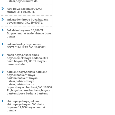
ustası,boyacı murat da
kars boya badana BOYACI
MURAT 3+1 19,500TL
ankara demirtepe boya badana
boyacı murat 3+1 19,000TL
3+1 daire boyama 18,850 TL
Boyaacı murat ta demirtepe boya
ustası
ankara kızılay boya ustası
BOYACI MURAT 3+1 19,800TL
emek boya,ankara emek
boyacı,emek boya badana, 3+1
daire boyası 19,500 TL boyacı
murat ustada
batıkent boya,ankara batıkent
boyacı,batıkent boya
badana,batıkent boyacı
ustası,batıkent boya
ustası,batıkent ucuz
boyacı,boyacı batıkent,3+1 18.500
TL,boya badana batıkent,boyacı
batıkent,boya badana batıkent
abidinpaşa boya,ankara
abidinpaşa boyacı 3+1 daire
boyama 17,500 boyacı murat
ustada