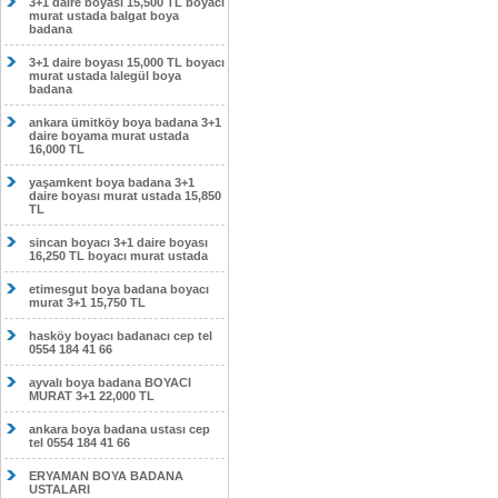
3+1 daire boyası 15,500 TL boyacı
murat ustada balgat boya
badana
3+1 daire boyası 15,000 TL boyacı
murat ustada lalegül boya
badana
ankara ümitköy boya badana 3+1
daire boyama murat ustada
16,000 TL
yaşamkent boya badana 3+1
daire boyası murat ustada 15,850
TL
sincan boyacı 3+1 daire boyası
16,250 TL boyacı murat ustada
etimesgut boya badana boyacı
murat 3+1 15,750 TL
hasköy boyacı badanacı cep tel
0554 184 41 66
ayvalı boya badana BOYACI
MURAT 3+1 22,000 TL
ankara boya badana ustası cep
tel 0554 184 41 66
ERYAMAN BOYA BADANA
USTALARI