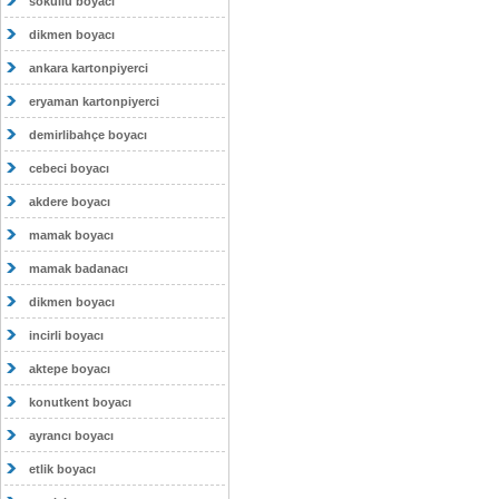
sokullu boyacı
dikmen boyacı
ankara kartonpiyerci
eryaman kartonpiyerci
demirlibahçe boyacı
cebeci boyacı
akdere boyacı
mamak boyacı
mamak badanacı
dikmen boyacı
incirli boyacı
aktepe boyacı
konutkent boyacı
ayrancı boyacı
etlik boyacı