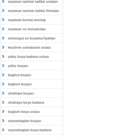
eryaman tamirat tadilat ustaları
eryaman tamirat tadilat firmaları
eryaman kornej montajı
eryaman su tesisatcıları
etimesgut ev boyama fiyatları
keçiören asmatavan ustası
yıldız boya badana ustası
yıldız boyacı
baglıca boyacı
baglum boyacı
ufuktepe boyacı
ufuktepe boya badana
baglum boya ustası
seyranbagları boyacı
seyranbagları boya badana