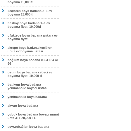
boyama 15,000 tl
keçiören boya badana 2+1 ev
boyama 13,000 tl
hasköy boya badana 1+1 ev
boyama fiyatı 10,000tl
ufuktepe boya badana ankara ev
boyama fiyatı
aktepe boya badana keçiören
ucuz ev boyama ustası
bağlum boya badana 0554 184 41
66
ostim boya badana cebeci ev
boyama fiyatı 19,000 tl
batıkent boya badana
yenimahalle boyacı ustası
yenimahalle boya badana
akyurt boya badana
çubuk boya badana boyacı murat
usta 3+1 20,000 TL
seyranbağları boya badana