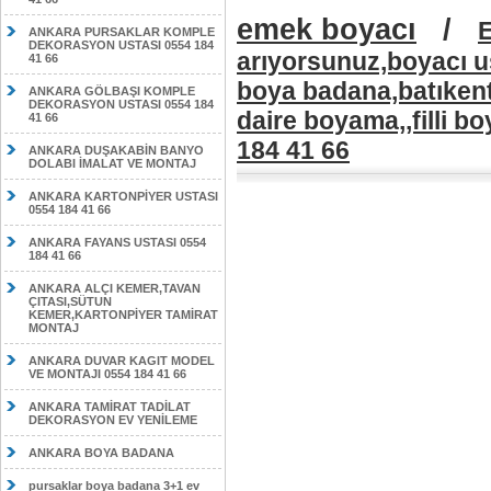
emek boyacı
/
E
ANKARA PURSAKLAR KOMPLE
DEKORASYON USTASI 0554 184
arıyorsunuz,boyacı u
41 66
boya badana,batıken
ANKARA GÖLBAŞI KOMPLE
DEKORASYON USTASI 0554 184
daire boyama,,filli b
41 66
184 41 66
ANKARA DUŞAKABİN BANYO
DOLABI İMALAT VE MONTAJ
ANKARA KARTONPİYER USTASI
0554 184 41 66
ANKARA FAYANS USTASI 0554
184 41 66
ANKARA ALÇI KEMER,TAVAN
ÇITASI,SÜTUN
KEMER,KARTONPİYER TAMİRAT
MONTAJ
ANKARA DUVAR KAGIT MODEL
VE MONTAJI 0554 184 41 66
ANKARA TAMİRAT TADİLAT
DEKORASYON EV YENİLEME
ANKARA BOYA BADANA
pursaklar boya badana 3+1 ev