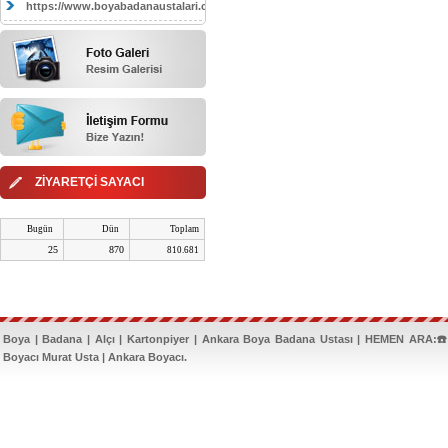
https://www.boyabadanaustalari.com/
ZİYARETÇİ SAYACI
Bugün
Dün
Toplam
25
870
810.681
Boya | Badana | Alçı | Kartonpiyer | Ankara Boya Badana Ustası | HEMEN ARA:☎️
Boyacı Murat Usta | Ankara Boyacı.