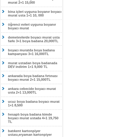
murat 2+1 15,000
bina içleri uyguna boyanır boyacı
murat usta 1+1 10, 000
öğrenci evleri uyguna boyanır
boyacı murat
demetevlerde boyacı murat usta
farkı 3+1 boya badana 20,000TL
boyacı muratda boya badana
kampanyası 3+1 16,000TL
murat ustadan boya badanada
DEV indirim 1+1 9,000 TL
ankarada boya badana fırtınası
boyacı murat 2+1 15,000TL
ankara cebecide boyacı murat
usta 2+1 13,000TL
ucuz boya badana boyacı murat
1+1 8,500
hesaplı boya badana kimde
boyacı murat ustada 4+1 19,750
TL
batıkent kartonpiyer
ustası,eryaman kartonpiyer