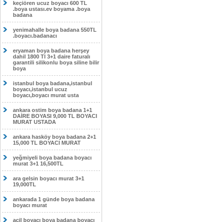
keçiören ucuz boyacı 600 TL
.boya ustası.ev boyama .boya
badana
yenimahalle boya badana 550TL
.boyacı.badanacı
eryaman boya badana herşey
dahil 1800 Tl 3+1 daire faturalı
garantili silikonlu boya siline bilir
boya
istanbul boya badana,istanbul
boyacı,istanbul ucuz
boyacı,boyacı murat usta
ankara ostim boya badana 1+1
DAİRE BOYASI 9,000 TL BOYACI
MURAT USTADA
ankara hasköy boya badana 2+1
15,000 TL BOYACI MURAT
yeğmiyeli boya badana boyacı
murat 3+1 16,500TL
ara gelsin boyacı murat 3+1
19,000TL
ankarada 1 günde boya badana
boyacı murat
acil boyacı boya badana boyacı