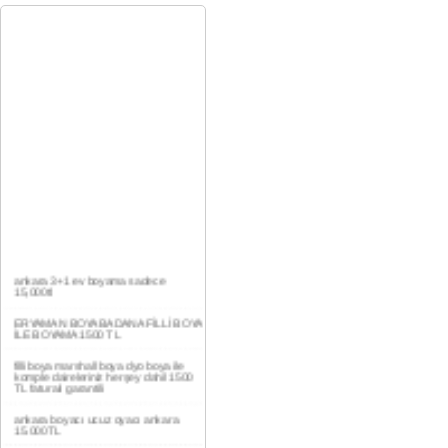
ankara 3+1 ev boyama sadece
15,000tl
ERYAMAN BOYA BADANA FİLLİ BOYA
İLE BOYAMA 1500 TL
filli boya marshall boya dyo boya ile
komple daireleriniz herşey dahil 1500
TL faturalı garantili
ankara boyacı ucuz oyacı ankara
15.000TL
YAŞAMKENT DAİRE BOYAMA 1000TL
EV,İŞYERİ BOYA BADANA USTASI