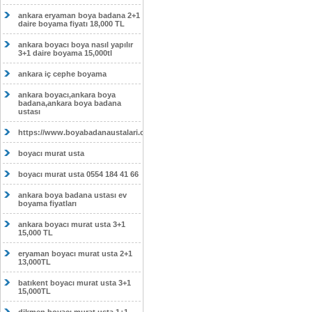
ankara eryaman boya badana 2+1
daire boyama fiyatı 18,000 TL
ankara boyacı boya nasıl yapılır
3+1 daire boyama 15,000tl
ankara iç cephe boyama
ankara boyacı,ankara boya
badana,ankara boya badana
ustası
https://www.boyabadanaustalari.com/
boyacı murat usta
boyacı murat usta 0554 184 41 66
ankara boya badana ustası ev
boyama fiyatları
ankara boyacı murat usta 3+1
15,000 TL
eryaman boyacı murat usta 2+1
13,000TL
batıkent boyacı murat usta 3+1
15,000TL