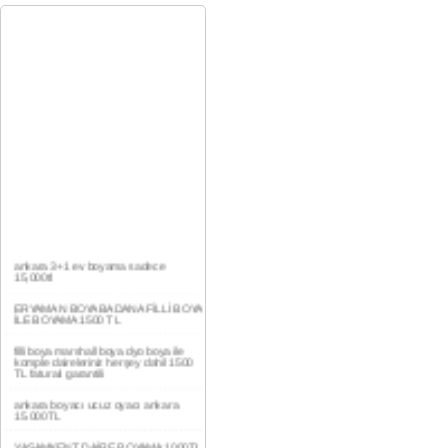
ankara 3+1 ev boyama sadece
15,000tl
ERYAMAN BOYA BADANA FİLLİ BOYA
İLE BOYAMA 1500 TL
filli boya marshall boya dyo boya ile
komple daireleriniz herşey dahil 1500
TL faturalı garantili
ankara boyacı ucuz oyacı ankara
15.000TL
YAŞAMKENT DAİRE BOYAMA 1000TL
EV,İŞYERİ BOYA BADANA USTASI
0554 184 41 66