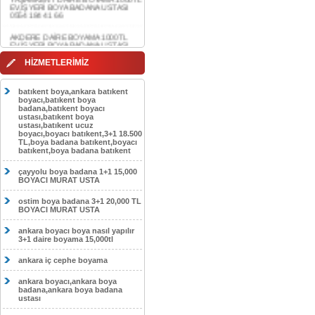
AKDERE DAİRE BOYAMA 1000TL
EV,İŞYERİ BOYA BADANA USTASI
0554 184 41 66
CEBECİ DAİRE BOYAMA 1000TL
EV,İŞYERİ BOYA BADANA USTASI
HİZMETLERİMİZ
0554 184 41 66
HASKÖY DAİRE BOYAMA 1000TL
batıkent boya,ankara batıkent
EV,İŞYERİ BOYA BADANA USTASI
boyacı,batıkent boya
0554 184 41 66
badana,batıkent boyacı
ustası,batıkent boya
GÖLBAŞI DAİRE BOYAMA 1000TL
ustası,batıkent ucuz
EV,İŞYERİ BOYA BADANA USTASI
boyacı,boyacı batıkent,3+1 18.500
0554 184 41 66
TL,boya badana batıkent,boyacı
batıkent,boya badana batıkent
SOKULLU DAİRE BOYAMA 1000TL
EV,İŞYERİ BOYA BADANA USTASI
çayyolu boya badana 1+1 15,000
0554 184 41 66
BOYACI MURAT USTA
ostim boya badana 3+1 20,000 TL
BOYACI MURAT USTA
ankara boyacı boya nasıl yapılır
3+1 daire boyama 15,000tl
ankara iç cephe boyama
ankara boyacı,ankara boya
badana,ankara boya badana
ustası