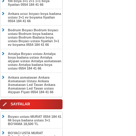
filli boya 3+1 2+1 1+1 boya
fiyatları 0554 184 41 66
Ankara ucuz boyacı boya badana
ustası 3+1 ev boyama fiyatları
0554 184 41 66
Bodrum Boyacı Bodrum boyacı
ustası Bodrum boya badana
ustası Bodrum Badana boya
ustası Boyacı ustası fiyatları 3+1
ev boyama 0554 184 41 66
Antalya Boyacı ustası Antalya
boya badana ustası Antalya
alçıpan ustası Antalya asmatavan
ustası Antalya badana boya
ustası 0554 184 41 66
Ankara asmatavan Ankara
Asmatavan Ustası Ankara
Asmatavan Led Tavan Ankara
Asmatavan Led Tavan ustası
Alçıpan Fiyatı 0554 184 41 66
SAYFALAR
Boyacı ustası MURAT 0554 184 41
66 boya badana ustası 3+1
BOYAMA 18,500 TL
BOYACI USTA MURAT