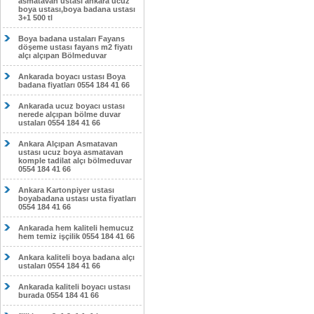
asmatavan ustası ankara ucuz
boya ustası,boya badana ustası
3+1 500 tl
Boya badana ustaları Fayans
döşeme ustası fayans m2 fiyatı
alçı alçıpan Bölmeduvar
Ankarada boyacı ustası Boya
badana fiyatları 0554 184 41 66
Ankarada ucuz boyacı ustası
nerede alçıpan bölme duvar
ustaları 0554 184 41 66
Ankara Alçıpan Asmatavan
ustası ucuz boya asmatavan
komple tadilat alçı bölmeduvar
0554 184 41 66
Ankara Kartonpiyer ustası
boyabadana ustası usta fiyatları
0554 184 41 66
Ankarada hem kaliteli hemucuz
hem temiz işçilik 0554 184 41 66
Ankara kaliteli boya badana alçı
ustaları 0554 184 41 66
Ankarada kaliteli boyacı ustası
burada 0554 184 41 66