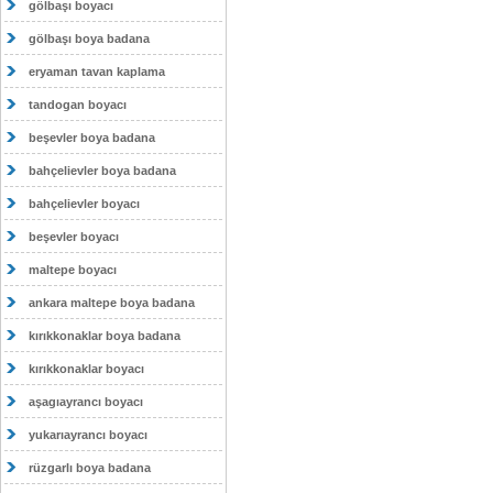
gölbaşı boyacı
gölbaşı boya badana
eryaman tavan kaplama
tandogan boyacı
beşevler boya badana
bahçelievler boya badana
bahçelievler boyacı
beşevler boyacı
maltepe boyacı
ankara maltepe boya badana
kırıkkonaklar boya badana
kırıkkonaklar boyacı
aşagıayrancı boyacı
yukarıayrancı boyacı
rüzgarlı boya badana