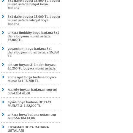
3+1 daire boyası 15,500 TL boyacı
murat ustada balgat boya
badana
3+1 daire boyası 15,000 TL boyacı
murat ustada lalegül boya
badana
ankara ümitköy boya badana 3+1
daire boyama murat ustada
16,000 TL
yaşamkent boya badana 3+1
daire boyası murat ustada 15,850
TL
sincan boyacı 3+1 daire boyası
16,250 TL boyacı murat ustada
etimesgut boya badana boyacı
murat 3+1 15,750 TL
hasköy boyacı badanacı cep tel
0554 184 41 66
ayvalı boya badana BOYACI
MURAT 3+1 22,000 TL
ankara boya badana ustası cep
tel 0554 184 41 66
ERYAMAN BOYA BADANA
USTALARI