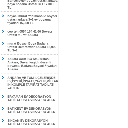
Bahçelievler boyacı ustası ankara
boya badana Ustası 3+1 17,000
TL
boyacı murat Yenimahalle boyacı
ustası ankara 3+1 ev boyama
fiyatları 15,950 TL
cep tel :0554 184 41 66 Boyacı
Ustası murat Ankara
murat Boyacı Boya Badana
Ustası Demetevler Ankara 15,900
TL 3+1
Ankara Ucuz BOYACI ustasi
Ankara, Duvar kagidi, desenli
boyama, Badana Boyaci Fiyatları
Ankara
ANKARA VE TÜM İLÇELERİNDE
EV,İŞYERİ,İNŞAAT,YAZLIK,VİLLAR
IN KOMPLE TAMİRAT TADİLATI
YAPILIR
ERYAMAN EV DEKORASYON
TADİLAT USTASI 0554 184 41 66
BATIKENT EV DEKORASYON
TADİLAT USTASI 0554 184 41 66
SİNCAN EV DEKORASYON
TADİLAT USTASI 0554 184 41 66