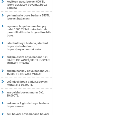
keçiören ucuz boyacı 600 TL
.boya ustası.ev boyama .boya
badana
yenimahalle boya badana 550TL
.boyacı.badanacı
eryaman boya badana herşey
dahil 1800 Tl 3+1 daire faturalı
garantili silikonlu boya siline bilir
boya
istanbul boya badana,istanbul
boyacı,istanbul ucuz
boyacı,boyacı murat usta
ankara ostim boya badana 1+1
DAİRE BOYASI 9,000 TL BOYACI
MURAT USTADA
ankara hasköy boya badana 2+1
15,000 TL BOYACI MURAT
yeğmiyeli boya badana boyacı
murat 3+1 16,500TL
ara gelsin boyacı murat 3+1
19,000TL
ankarada 1 günde boya badana
boyacı murat
acil boyacı boya badana boyacı