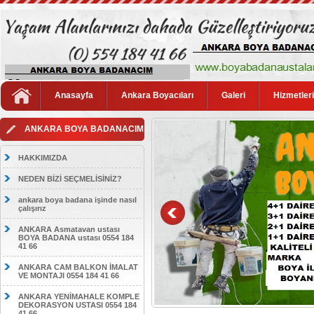
Anasayfa
Ankara Boyacıları
Galeri
Hizmetler
ANKARA BOYA BADANACIM
HAKKIMIZDA
NEDEN BİZİ SEÇMELİSİNİZ?
ankara boya badana işinde nasıl
çalışırız
ANKARA Asmatavan ustası
BOYA BADANA ustası 0554 184
41 66
ANKARA CAM BALKON İMALAT
VE MONTAJI 0554 184 41 66
ANKARA YENİMAHALE KOMPLE
DEKORASYON USTASI 0554 184
41 66