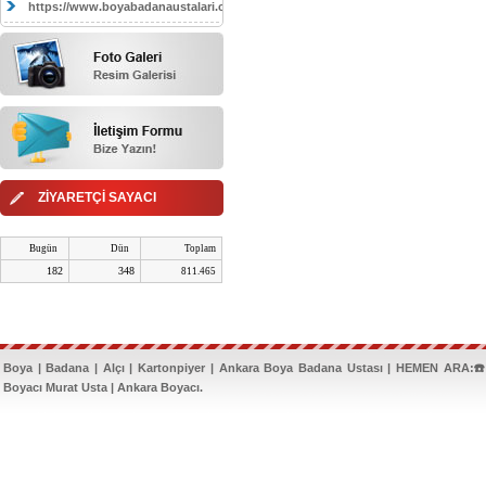
https://www.boyabadanaustalari.com/
ZİYARETÇİ SAYACI
Bugün
Dün
Toplam
182
348
811.465
Boya | Badana | Alçı | Kartonpiyer | Ankara Boya Badana Ustası | HEMEN ARA:☎️
Boyacı Murat Usta | Ankara Boyacı.