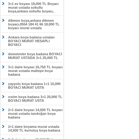
3+1 ev boyası 19,000 TL Boyacı
murat ustada sokullu
boya,ankara sokullu boyacı,
dikmen boya,ankara dikmen
boyacı,0554 184 41 66 18,000 TL
boyacı murat ustada
Ankara boya badana ustaları
BOYACI MURAT HESAPLI
BOYACI
demetevler boya badana BOYACI
MURAT USTADA 3+1 25,000 TL
3+1 daire boyası 16,750 TL boyacı
murat ustada maltepe boya
badana
çayyolu boya badana 1+1 15,000
BOYACI MURAT USTA
ostim boya badana 3+1 20,000 TL
BOYACI MURAT USTA
2+1 daire boyası 14,000 TL boyacı
murat ustada tandoğan boya
badana
2+1 daire boyama murat ustada
14,500 TL kurtuluş boya badana