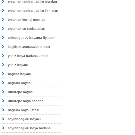
eryaman tamirat tadilat ustaları
eryaman tamirat tadilat firmaları
eryaman kornej montajı
eryaman su tesisatcıları
etimesgut ev boyama fiyatları
keçiören asmatavan ustası
yıldız boya badana ustası
yıldız boyacı
baglıca boyacı
baglum boyacı
ufuktepe boyacı
ufuktepe boya badana
baglum boya ustası
seyranbagları boyacı
seyranbagları boya badana