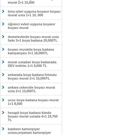
murat 2+1 15,000
bina içleri uyguna boyanır boyacı
murat usta 1+1 10, 000
öğrenci evleri uyguna boyanır
boyacı murat
demetevlerde boyacı murat usta
farkı 3+1 boya badana 20,000TL
boyacı muratda boya badana
kampanyası 3+1 16,000TL
murat ustadan boya badanada
DEV indirim 1+1 9,000 TL
ankarada boya badana fırtınası
boyacı murat 2+1 15,000TL
ankara cebecide boyacı murat
usta 2+1 13,000TL
ucuz boya badana boyacı murat
1+1 8,500
hesaplı boya badana kimde
boyacı murat ustada 4+1 19,750
TL
batıkent kartonpiyer
ustası,eryaman kartonpiyer