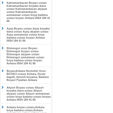
Kahramankazan Boyacı ustası
Kahramankazan boyaba dana
ustası Kahramankazan alçıpan
ustası Kahramankazan
asmatavan ustası boya badana
ustası boyacı Ankara 0554 184 41
66
Ayaş Boyacı ustası Ayaş boyaba
dana ustası Ayaş alçıpan ustası
Ayaş asmatavan ustası boya
badana ustası boyacı Ankara
0554 184 41 66
Etimesgut ucuz Boyacı
Etimesgut boyacı ustası
Etimesgut alçıpan ustası
Etimesgut asmatavan ustası
boya badana ustası boyacı
Ankara 0554 184 41 66
BoyacıAnkara Hizmetler Ucuz
BOYACI ustasi Ankara, Duvar
kagidi, desenli boyama, Badana
Boyaci Fiyatları Ankara
Akyurt Boyacı ustası Akyurt
boyaba dana ustası Akyurt
alçıpan ustası Akyurt asmatavan
ustası boya badana ustası boyacı
Ankara 0554 184 41 66
Ankara boyacı ustası,Ankara
boya badana ustası,Ankara