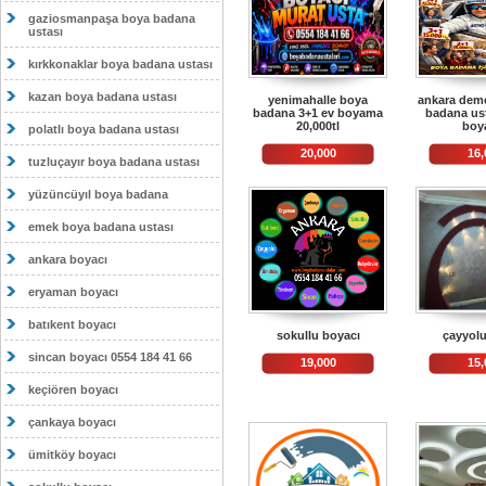
gaziosmanpaşa boya badana
ustası
kırkkonaklar boya badana ustası
kazan boya badana ustası
yenimahalle boya
ankara deme
badana 3+1 ev boyama
badana ust
20,000tl
boy
polatlı boya badana ustası
20,000
16,
tuzluçayır boya badana ustası
yüzüncüyıl boya badana
emek boya badana ustası
ankara boyacı
eryaman boyacı
batıkent boyacı
sokullu boyacı
çayyolu
sincan boyacı 0554 184 41 66
19,000
15,
keçiören boyacı
çankaya boyacı
ümitköy boyacı