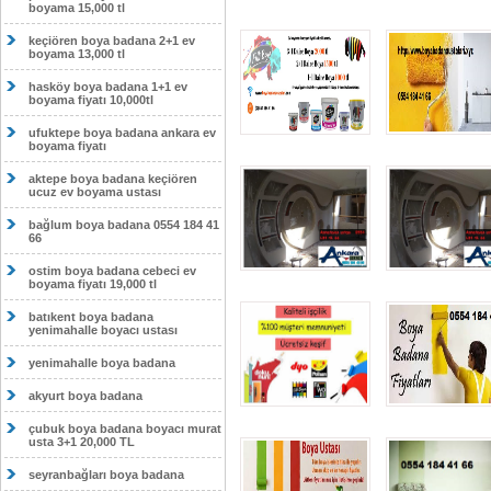
boyama 15,000 tl
keçiören boya badana 2+1 ev
boyama 13,000 tl
hasköy boya badana 1+1 ev
boyama fiyatı 10,000tl
ufuktepe boya badana ankara ev
boyama fiyatı
aktepe boya badana keçiören
ucuz ev boyama ustası
bağlum boya badana 0554 184 41
66
ostim boya badana cebeci ev
boyama fiyatı 19,000 tl
batıkent boya badana
yenimahalle boyacı ustası
yenimahalle boya badana
akyurt boya badana
çubuk boya badana boyacı murat
usta 3+1 20,000 TL
seyranbağları boya badana