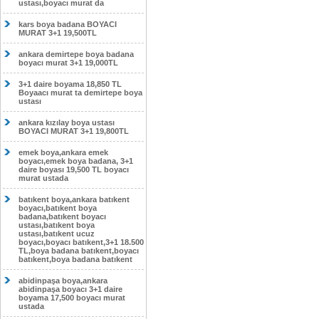
ustası,boyacı murat da
kars boya badana BOYACI
MURAT 3+1 19,500TL
ankara demirtepe boya badana
boyacı murat 3+1 19,000TL
3+1 daire boyama 18,850 TL
Boyaacı murat ta demirtepe boya
ustası
ankara kızılay boya ustası
BOYACI MURAT 3+1 19,800TL
emek boya,ankara emek
boyacı,emek boya badana, 3+1
daire boyası 19,500 TL boyacı
murat ustada
batıkent boya,ankara batıkent
boyacı,batıkent boya
badana,batıkent boyacı
ustası,batıkent boya
ustası,batıkent ucuz
boyacı,boyacı batıkent,3+1 18.500
TL,boya badana batıkent,boyacı
batıkent,boya badana batıkent
abidinpaşa boya,ankara
abidinpaşa boyacı 3+1 daire
boyama 17,500 boyacı murat
ustada