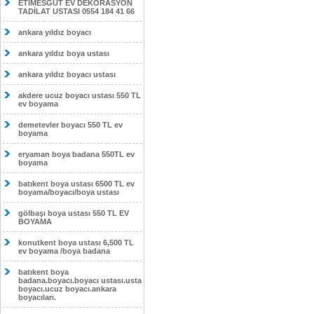
ETİMESĞUT EV DEKORASYON
TADİLAT USTASI 0554 184 41 66
ankara yıldız boyacı
ankara yıldız boya ustası
ankara yıldız boyacı ustası
akdere ucuz boyacı ustası 550 TL
ev boyama
demetevler boyacı 550 TL ev
boyama
eryaman boya badana 550TL ev
boyama
batıkent boya ustası 6500 TL ev
boyama/boyacı/boya ustası
gölbaşı boya ustası 550 TL EV
BOYAMA
konutkent boya ustası 6,500 TL
ev boyama /boya badana
batıkent boya
badana.boyacı.boyacı ustası.usta
boyacı.ucuz boyacı.ankara
boyacıları.