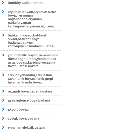
ümitköy tadilat tamirat
eryaman boyacı,eryaman ucuz
boyacı,eryaman
boyabadana,eryaman
parke,eryaman
kartonpiyer,eryaman alçı sıva
batıkent boyacı,batıkent
sıvacı,batıkent boya
badana,batıkent
kartonpiyer,asmatavan ustası
yenimahalle boyacı,yenimahalle
duvar kagıt ustası,yenimahalle
ucuz boyacı,kartonpiyer,asma
tavan ustası ankara
etlik boyabadana,etlik asma
tavan,etlik boyacıı,etlik gergi
tavan,etlik usta boyacı
rüzgarlı boya badana ustası
aşagıeglence boya badana
akyurt boyacı
çubuk boya badana
eryaman elektrik ustaları