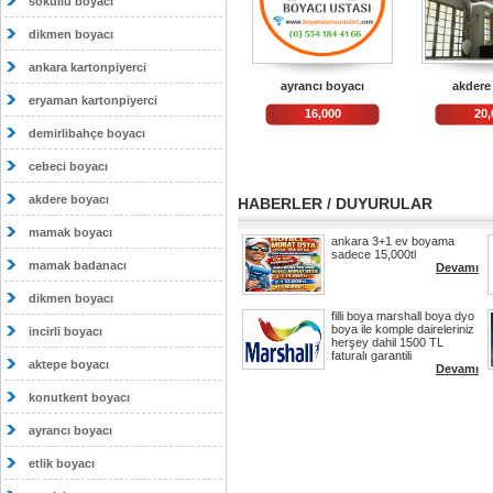
sokullu boyacı
dikmen boyacı
ankara kartonpiyerci
ayrancı boyacı
akdere
eryaman kartonpiyerci
16,000
20,
demirlibahçe boyacı
cebeci boyacı
akdere boyacı
HABERLER / DUYURULAR
mamak boyacı
ankara 3+1 ev boyama
sadece 15,000tl
mamak badanacı
Devamı
dikmen boyacı
filli boya marshall boya dyo
boya ile komple daireleriniz
incirli boyacı
herşey dahil 1500 TL
faturalı garantili
aktepe boyacı
Devamı
konutkent boyacı
ayrancı boyacı
etlik boyacı