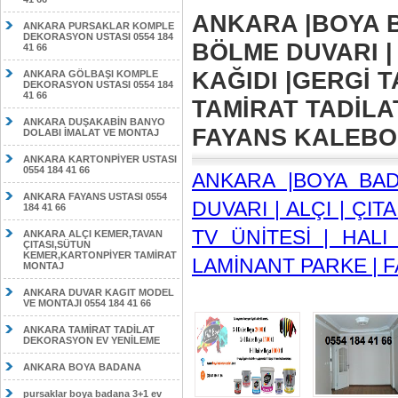
ANKARA |BOYA B
ANKARA PURSAKLAR KOMPLE
DEKORASYON USTASI 0554 184
BÖLME DUVARI | 
41 66
KAĞIDI |GERGİ T
ANKARA GÖLBAŞI KOMPLE
DEKORASYON USTASI 0554 184
41 66
TAMİRAT TADİLA
ANKARA DUŞAKABİN BANYO
FAYANS KALEBODU
DOLABI İMALAT VE MONTAJ
ANKARA KARTONPİYER USTASI
0554 184 41 66
ANKARA |BOYA BA
ANKARA FAYANS USTASI 0554
DUVARI | ALÇI | ÇIT
184 41 66
TV ÜNİTESİ | HALI
ANKARA ALÇI KEMER,TAVAN
ÇITASI,SÜTUN
KEMER,KARTONPİYER TAMİRAT
LAMİNANT PARKE | F
MONTAJ
ANKARA DUVAR KAGIT MODEL
VE MONTAJI 0554 184 41 66
ANKARA TAMİRAT TADİLAT
DEKORASYON EV YENİLEME
ANKARA BOYA BADANA
pursaklar boya badana 3+1 ev