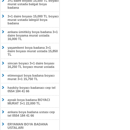
3+1 daire boyası 15,500 TL boyacı
murat ustada balgat boya
badana
3+1 daire boyası 15,000 TL boyacı
murat ustada lalegül boya
badana
ankara ümitköy boya badana 3+1
daire boyama murat ustada
16,000 TL
yaşamkent boya badana 3+1
daire boyası murat ustada 15,850
TL
sincan boyacı 3+1 daire boyası
16,250 TL boyacı murat ustada
etimesgut boya badana boyacı
murat 3+1 15,750 TL
hasköy boyacı badanacı cep tel
0554 184 41 66
ayvalı boya badana BOYACI
MURAT 3+1 22,000 TL
ankara boya badana ustası cep
tel 0554 184 41 66
ERYAMAN BOYA BADANA
USTALARI