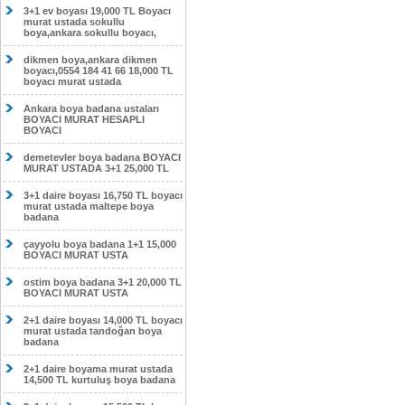
3+1 ev boyası 19,000 TL Boyacı
murat ustada sokullu
boya,ankara sokullu boyacı,
dikmen boya,ankara dikmen
boyacı,0554 184 41 66 18,000 TL
boyacı murat ustada
Ankara boya badana ustaları
BOYACI MURAT HESAPLI
BOYACI
demetevler boya badana BOYACI
MURAT USTADA 3+1 25,000 TL
3+1 daire boyası 16,750 TL boyacı
murat ustada maltepe boya
badana
çayyolu boya badana 1+1 15,000
BOYACI MURAT USTA
ostim boya badana 3+1 20,000 TL
BOYACI MURAT USTA
2+1 daire boyası 14,000 TL boyacı
murat ustada tandoğan boya
badana
2+1 daire boyama murat ustada
14,500 TL kurtuluş boya badana