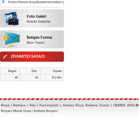
https://www.boyabadanaustalari.com/
ZİYARETÇİ SAYACI
Bugün
Dün
Toplam
69
81
811.004
Boya | Badana | Alçı | Kartonpiyer | Ankara Boya Badana Ustası | HEMEN ARA:☎️
Boyacı Murat Usta | Ankara Boyacı.