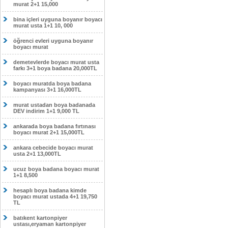
murat 2+1 15,000
bina içleri uyguna boyanır boyacı
murat usta 1+1 10, 000
öğrenci evleri uyguna boyanır
boyacı murat
demetevlerde boyacı murat usta
farkı 3+1 boya badana 20,000TL
boyacı muratda boya badana
kampanyası 3+1 16,000TL
murat ustadan boya badanada
DEV indirim 1+1 9,000 TL
ankarada boya badana fırtınası
boyacı murat 2+1 15,000TL
ankara cebecide boyacı murat
usta 2+1 13,000TL
ucuz boya badana boyacı murat
1+1 8,500
hesaplı boya badana kimde
boyacı murat ustada 4+1 19,750
TL
batıkent kartonpiyer
ustası,eryaman kartonpiyer