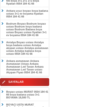
filli boya 3+1 2+1 1+1 boya
fiyatları 0554 184 41 66
Ankara ucuz boyacı boya badana
ustası 3+1 ev boyama fiyatları
0554 184 41 66
Bodrum Boyacı Bodrum boyacı
ustası Bodrum boya badana
ustası Bodrum Badana boya
ustası Boyacı ustası fiyatları 3+1
ev boyama 0554 184 41 66
Antalya Boyacı ustası Antalya
boya badana ustası Antalya
alçıpan ustası Antalya asmatavan
ustası Antalya badana boya
ustası 0554 184 41 66
Ankara asmatavan Ankara
Asmatavan Ustası Ankara
Asmatavan Led Tavan Ankara
Asmatavan Led Tavan ustası
Alçıpan Fiyatı 0554 184 41 66
SAYFALAR
Boyacı ustası MURAT 0554 184 41
66 boya badana ustası 3+1
BOYAMA 18,500 TL
BOYACI USTA MURAT