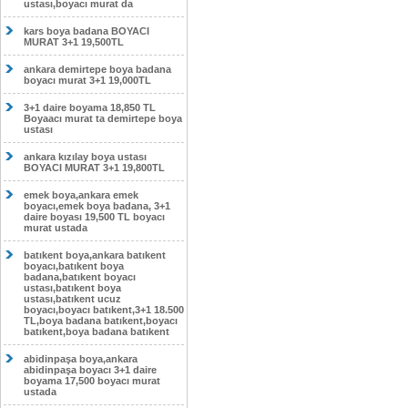
ustası,boyacı murat da
kars boya badana BOYACI
MURAT 3+1 19,500TL
ankara demirtepe boya badana
boyacı murat 3+1 19,000TL
3+1 daire boyama 18,850 TL
Boyaacı murat ta demirtepe boya
ustası
ankara kızılay boya ustası
BOYACI MURAT 3+1 19,800TL
emek boya,ankara emek
boyacı,emek boya badana, 3+1
daire boyası 19,500 TL boyacı
murat ustada
batıkent boya,ankara batıkent
boyacı,batıkent boya
badana,batıkent boyacı
ustası,batıkent boya
ustası,batıkent ucuz
boyacı,boyacı batıkent,3+1 18.500
TL,boya badana batıkent,boyacı
batıkent,boya badana batıkent
abidinpaşa boya,ankara
abidinpaşa boyacı 3+1 daire
boyama 17,500 boyacı murat
ustada