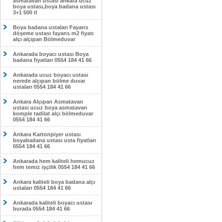
asmatavan ustası ankara ucuz
boya ustası,boya badana ustası
3+1 500 tl
Boya badana ustaları Fayans
döşeme ustası fayans m2 fiyatı
alçı alçıpan Bölmeduvar
Ankarada boyacı ustası Boya
badana fiyatları 0554 184 41 66
Ankarada ucuz boyacı ustası
nerede alçıpan bölme duvar
ustaları 0554 184 41 66
Ankara Alçıpan Asmatavan
ustası ucuz boya asmatavan
komple tadilat alçı bölmeduvar
0554 184 41 66
Ankara Kartonpiyer ustası
boyabadana ustası usta fiyatları
0554 184 41 66
Ankarada hem kaliteli hemucuz
hem temiz işçilik 0554 184 41 66
Ankara kaliteli boya badana alçı
ustaları 0554 184 41 66
Ankarada kaliteli boyacı ustası
burada 0554 184 41 66