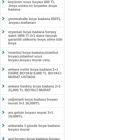
keçiören ucuz boyacı 600 TL
.boya ustası.ev boyama .boya
badana
yenimahalle boya badana 550TL
.boyacı.badanacı
eryaman boya badana herşey
dahil 1800 Tl 3+1 daire faturalı
garantili silikonlu boya siline bilir
boya
istanbul boya badana,istanbul
boyacı,istanbul ucuz
boyacı,boyacı murat usta
ankara ostim boya badana 1+1
DAİRE BOYASI 9,000 TL BOYACI
MURAT USTADA
ankara hasköy boya badana 2+1
15,000 TL BOYACI MURAT
yeğmiyeli boya badana boyacı
murat 3+1 16,500TL
ara gelsin boyacı murat 3+1
19,000TL
ankarada 1 günde boya badana
boyacı murat
acil boyacı boya badana boyacı