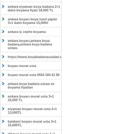
ankara eryaman boya badana 2+1
daire boyama fiyatı 18,000 TL
ankara boyacı boya nasıl yapılır
3+1 daire boyama 15,000tl
ankara iç cephe boyama
ankara boyacı,ankara boya
badana,ankara boya badana
ustası
https://www.boyabadanaustalari.com/
boyacı murat usta
boyacı murat usta 0554 184 41 66
ankara boya badana ustası ev
boyama fiyatları
ankara boyacı murat usta 3+1
15,000 TL
eryaman boyacı murat usta 2+1
13,000TL
batıkent boyacı murat usta 3+1
15,000TL