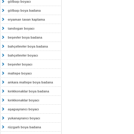
gölbaşı boyacı
gölbaşı boya badana
eryaman tavan kaplama
tandogan boyacı
beşevler boya badana
bahçelievler boya badana
bahçelievler boyacı
beşevler boyacı
maltepe boyacı
ankara maltepe boya badana
kırıkkonaklar boya badana
kırıkkonaklar boyacı
aşagıayrancı boyacı
yukarıayrancı boyacı
rüzgarlı boya badana