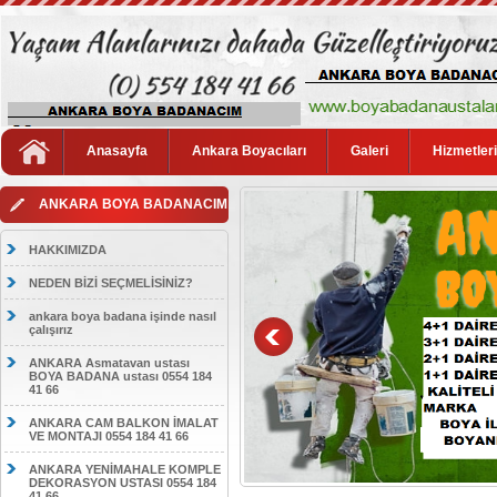
Anasayfa
Ankara Boyacıları
Galeri
Hizmetler
ANKARA BOYA BADANACIM
HAKKIMIZDA
NEDEN BİZİ SEÇMELİSİNİZ?
ankara boya badana işinde nasıl
çalışırız
ANKARA Asmatavan ustası
BOYA BADANA ustası 0554 184
41 66
ANKARA CAM BALKON İMALAT
VE MONTAJI 0554 184 41 66
ANKARA YENİMAHALE KOMPLE
DEKORASYON USTASI 0554 184
41 66