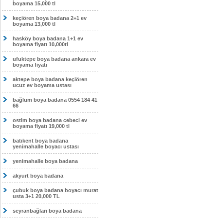
boyama 15,000 tl
keçiören boya badana 2+1 ev
boyama 13,000 tl
hasköy boya badana 1+1 ev
boyama fiyatı 10,000tl
ufuktepe boya badana ankara ev
boyama fiyatı
aktepe boya badana keçiören
ucuz ev boyama ustası
bağlum boya badana 0554 184 41
66
ostim boya badana cebeci ev
boyama fiyatı 19,000 tl
batıkent boya badana
yenimahalle boyacı ustası
yenimahalle boya badana
akyurt boya badana
çubuk boya badana boyacı murat
usta 3+1 20,000 TL
seyranbağları boya badana