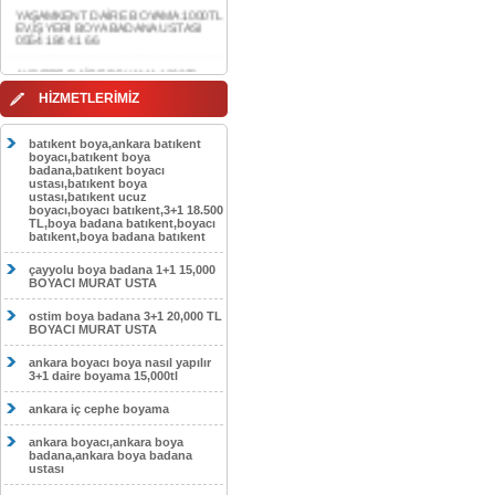
0554 184 41 66
AKDERE DAİRE BOYAMA 1000TL
EV,İŞYERİ BOYA BADANA USTASI
0554 184 41 66
CEBECİ DAİRE BOYAMA 1000TL
HİZMETLERİMİZ
EV,İŞYERİ BOYA BADANA USTASI
0554 184 41 66
batıkent boya,ankara batıkent
HASKÖY DAİRE BOYAMA 1000TL
boyacı,batıkent boya
EV,İŞYERİ BOYA BADANA USTASI
badana,batıkent boyacı
0554 184 41 66
ustası,batıkent boya
ustası,batıkent ucuz
boyacı,boyacı batıkent,3+1 18.500
GÖLBAŞI DAİRE BOYAMA 1000TL
TL,boya badana batıkent,boyacı
EV,İŞYERİ BOYA BADANA USTASI
batıkent,boya badana batıkent
0554 184 41 66
çayyolu boya badana 1+1 15,000
SOKULLU DAİRE BOYAMA 1000TL
BOYACI MURAT USTA
EV,İŞYERİ BOYA BADANA USTASI
0554 184 41 66
ostim boya badana 3+1 20,000 TL
BOYACI MURAT USTA
ankara boyacı boya nasıl yapılır
3+1 daire boyama 15,000tl
ankara iç cephe boyama
ankara boyacı,ankara boya
badana,ankara boya badana
ustası