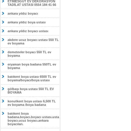
ETİMESĞUT EV DEKORASYON
TADİLAT USTASI 0554 184 41 66
ankara yıldız boyacı
ankara yıldız boya ustası
ankara yıldız boyacı ustası
akdere ucuz boyacı ustası 550 TL
ev boyama
demetevler boyacı 550 TL ev
boyama
eryaman boya badana 550TL ev
boyama
batıkent boya ustası 6500 TL ev
boyama/boyacı/boya ustası
gölbaşı boya ustası 550 TL EV
BOYAMA
konutkent boya ustası 6,500 TL
ev boyama /boya badana
batıkent boya
badana.boyacı.boyacı ustası.usta
boyacı.ucuz boyacı.ankara
boyacıları.