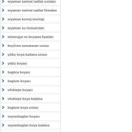
eryaman tamirat tadilat ustaları
eryaman tamirat tadilat firmaları
eryaman kornej montajı
eryaman su tesisatcıları
etimesgut ev boyama fiyatları
keçiören asmatavan ustası
yıldız boya badana ustası
yıldız boyacı
baglıca boyacı
baglum boyacı
ufuktepe boyacı
ufuktepe boya badana
baglum boya ustası
seyranbagları boyacı
seyranbagları boya badana