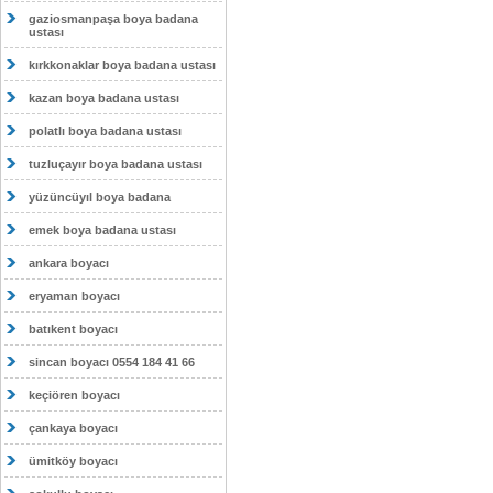
gaziosmanpaşa boya badana
ustası
kırkkonaklar boya badana ustası
kazan boya badana ustası
polatlı boya badana ustası
tuzluçayır boya badana ustası
yüzüncüyıl boya badana
emek boya badana ustası
ankara boyacı
eryaman boyacı
batıkent boyacı
sincan boyacı 0554 184 41 66
keçiören boyacı
çankaya boyacı
ümitköy boyacı