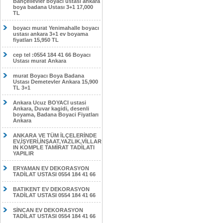
Bahçelievler boyacı ustası ankara
boya badana Ustası 3+1 17,000
TL
boyacı murat Yenimahalle boyacı
ustası ankara 3+1 ev boyama
fiyatları 15,950 TL
cep tel :0554 184 41 66 Boyacı
Ustası murat Ankara
murat Boyacı Boya Badana
Ustası Demetevler Ankara 15,900
TL 3+1
Ankara Ucuz BOYACI ustasi
Ankara, Duvar kagidi, desenli
boyama, Badana Boyaci Fiyatları
Ankara
ANKARA VE TÜM İLÇELERİNDE
EV,İŞYERİ,İNŞAAT,YAZLIK,VİLLAR
IN KOMPLE TAMİRAT TADİLATI
YAPILIR
ERYAMAN EV DEKORASYON
TADİLAT USTASI 0554 184 41 66
BATIKENT EV DEKORASYON
TADİLAT USTASI 0554 184 41 66
SİNCAN EV DEKORASYON
TADİLAT USTASI 0554 184 41 66