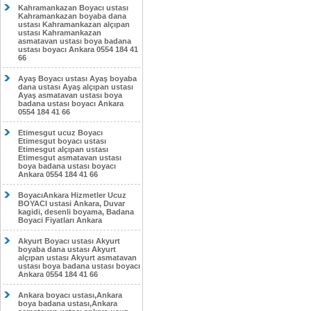
Kahramankazan Boyacı ustası
Kahramankazan boyaba dana
ustası Kahramankazan alçıpan
ustası Kahramankazan
asmatavan ustası boya badana
ustası boyacı Ankara 0554 184 41
66
Ayaş Boyacı ustası Ayaş boyaba
dana ustası Ayaş alçıpan ustası
Ayaş asmatavan ustası boya
badana ustası boyacı Ankara
0554 184 41 66
Etimesgut ucuz Boyacı
Etimesgut boyacı ustası
Etimesgut alçıpan ustası
Etimesgut asmatavan ustası
boya badana ustası boyacı
Ankara 0554 184 41 66
BoyacıAnkara Hizmetler Ucuz
BOYACI ustasi Ankara, Duvar
kagidi, desenli boyama, Badana
Boyaci Fiyatları Ankara
Akyurt Boyacı ustası Akyurt
boyaba dana ustası Akyurt
alçıpan ustası Akyurt asmatavan
ustası boya badana ustası boyacı
Ankara 0554 184 41 66
Ankara boyacı ustası,Ankara
boya badana ustası,Ankara