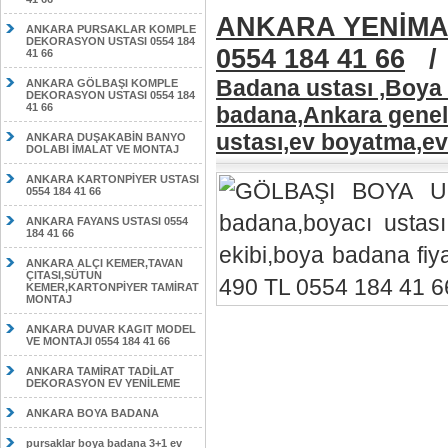
ANKARA YENİMA
ANKARA PURSAKLAR KOMPLE
DEKORASYON USTASI 0554 184
0554 184 41 66
41 66
Badana ustası ,Boya 
ANKARA GÖLBAŞI KOMPLE
DEKORASYON USTASI 0554 184
41 66
badana,Ankara geneli
ustası,ev boyatma,ev
ANKARA DUŞAKABİN BANYO
DOLABI İMALAT VE MONTAJ
ANKARA KARTONPİYER USTASI
0554 184 41 66
ANKARA FAYANS USTASI 0554
184 41 66
ANKARA ALÇI KEMER,TAVAN
ÇITASI,SÜTUN
KEMER,KARTONPİYER TAMİRAT
MONTAJ
ANKARA DUVAR KAGIT MODEL
VE MONTAJI 0554 184 41 66
ANKARA TAMİRAT TADİLAT
DEKORASYON EV YENİLEME
ANKARA BOYA BADANA
pursaklar boya badana 3+1 ev