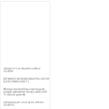
ankara 3+1 ev boyama sadece
15,000tl
ERYAMAN BOYA BADANA FİLLİ BOYA
İLE BOYAMA 1500 TL
filli boya marshall boya dyo boya ile
komple daireleriniz herşey dahil 1500
TL faturalı garantili
ankara boyacı ucuz oyacı ankara
15.000TL
YAŞAMKENT DAİRE BOYAMA 1000TL
EV,İŞYERİ BOYA BADANA USTASI