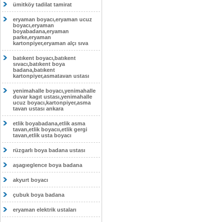
ümitköy tadilat tamirat
eryaman boyacı,eryaman ucuz
boyacı,eryaman
boyabadana,eryaman
parke,eryaman
kartonpiyer,eryaman alçı sıva
batıkent boyacı,batıkent
sıvacı,batıkent boya
badana,batıkent
kartonpiyer,asmatavan ustası
yenimahalle boyacı,yenimahalle
duvar kagıt ustası,yenimahalle
ucuz boyacı,kartonpiyer,asma
tavan ustası ankara
etlik boyabadana,etlik asma
tavan,etlik boyacıı,etlik gergi
tavan,etlik usta boyacı
rüzgarlı boya badana ustası
aşagıeglence boya badana
akyurt boyacı
çubuk boya badana
eryaman elektrik ustaları