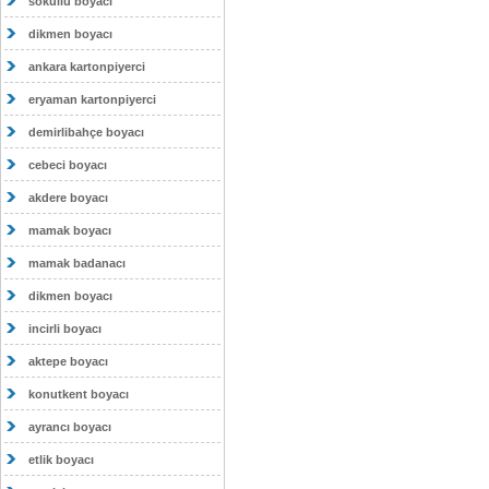
sokullu boyacı
dikmen boyacı
ankara kartonpiyerci
eryaman kartonpiyerci
demirlibahçe boyacı
cebeci boyacı
akdere boyacı
mamak boyacı
mamak badanacı
dikmen boyacı
incirli boyacı
aktepe boyacı
konutkent boyacı
ayrancı boyacı
etlik boyacı