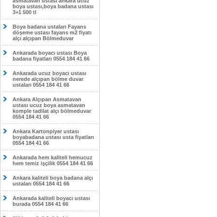
asmatavan ustası ankara ucuz
boya ustası,boya badana ustası
3+1 500 tl
Boya badana ustaları Fayans
döşeme ustası fayans m2 fiyatı
alçı alçıpan Bölmeduvar
Ankarada boyacı ustası Boya
badana fiyatları 0554 184 41 66
Ankarada ucuz boyacı ustası
nerede alçıpan bölme duvar
ustaları 0554 184 41 66
Ankara Alçıpan Asmatavan
ustası ucuz boya asmatavan
komple tadilat alçı bölmeduvar
0554 184 41 66
Ankara Kartonpiyer ustası
boyabadana ustası usta fiyatları
0554 184 41 66
Ankarada hem kaliteli hemucuz
hem temiz işçilik 0554 184 41 66
Ankara kaliteli boya badana alçı
ustaları 0554 184 41 66
Ankarada kaliteli boyacı ustası
burada 0554 184 41 66