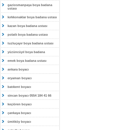
gaziosmanpaşa boya badana
ustası
kırkkonaklar boya badana ustası
kazan boya badana ustası
polatlı boya badana ustası
tuzluçayır boya badana ustası
yüzüncüyıl boya badana
emek boya badana ustası
ankara boyacı
eryaman boyacı
batıkent boyacı
sincan boyacı 0554 184 41 66
keçiören boyacı
çankaya boyacı
ümitköy boyacı