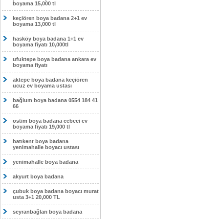
boyama 15,000 tl
keçiören boya badana 2+1 ev
boyama 13,000 tl
hasköy boya badana 1+1 ev
boyama fiyatı 10,000tl
ufuktepe boya badana ankara ev
boyama fiyatı
aktepe boya badana keçiören
ucuz ev boyama ustası
bağlum boya badana 0554 184 41
66
ostim boya badana cebeci ev
boyama fiyatı 19,000 tl
batıkent boya badana
yenimahalle boyacı ustası
yenimahalle boya badana
akyurt boya badana
çubuk boya badana boyacı murat
usta 3+1 20,000 TL
seyranbağları boya badana