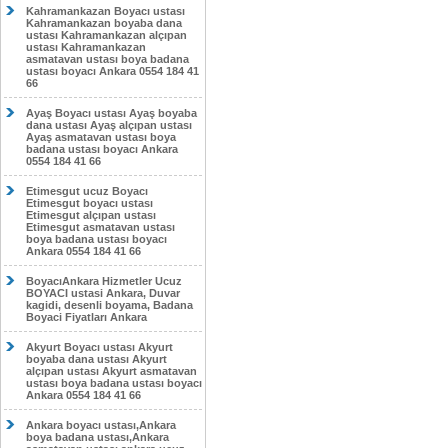
Kahramankazan Boyacı ustası
Kahramankazan boyaba dana
ustası Kahramankazan alçıpan
ustası Kahramankazan
asmatavan ustası boya badana
ustası boyacı Ankara 0554 184 41
66
Ayaş Boyacı ustası Ayaş boyaba
dana ustası Ayaş alçıpan ustası
Ayaş asmatavan ustası boya
badana ustası boyacı Ankara
0554 184 41 66
Etimesgut ucuz Boyacı
Etimesgut boyacı ustası
Etimesgut alçıpan ustası
Etimesgut asmatavan ustası
boya badana ustası boyacı
Ankara 0554 184 41 66
BoyacıAnkara Hizmetler Ucuz
BOYACI ustasi Ankara, Duvar
kagidi, desenli boyama, Badana
Boyaci Fiyatları Ankara
Akyurt Boyacı ustası Akyurt
boyaba dana ustası Akyurt
alçıpan ustası Akyurt asmatavan
ustası boya badana ustası boyacı
Ankara 0554 184 41 66
Ankara boyacı ustası,Ankara
boya badana ustası,Ankara