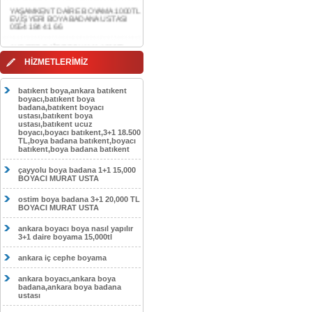
0554 184 41 66
AKDERE DAİRE BOYAMA 1000TL
EV,İŞYERİ BOYA BADANA USTASI
0554 184 41 66
CEBECİ DAİRE BOYAMA 1000TL
HİZMETLERİMİZ
EV,İŞYERİ BOYA BADANA USTASI
0554 184 41 66
batıkent boya,ankara batıkent
HASKÖY DAİRE BOYAMA 1000TL
boyacı,batıkent boya
EV,İŞYERİ BOYA BADANA USTASI
badana,batıkent boyacı
0554 184 41 66
ustası,batıkent boya
ustası,batıkent ucuz
boyacı,boyacı batıkent,3+1 18.500
GÖLBAŞI DAİRE BOYAMA 1000TL
TL,boya badana batıkent,boyacı
EV,İŞYERİ BOYA BADANA USTASI
batıkent,boya badana batıkent
0554 184 41 66
çayyolu boya badana 1+1 15,000
SOKULLU DAİRE BOYAMA 1000TL
BOYACI MURAT USTA
EV,İŞYERİ BOYA BADANA USTASI
0554 184 41 66
ostim boya badana 3+1 20,000 TL
BOYACI MURAT USTA
ankara boyacı boya nasıl yapılır
3+1 daire boyama 15,000tl
ankara iç cephe boyama
ankara boyacı,ankara boya
badana,ankara boya badana
ustası