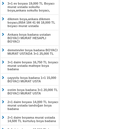
3+1 ev boyası 19,000 TL Boyacı
murat ustada sokullu
boya,ankara sokullu boyacı,
dikmen boya,ankara dikmen
boyacı,0554 184 41 66 18,000 TL
boyacı murat ustada
Ankara boya badana ustaları
BOYACI MURAT HESAPLI
BOYACI
demetevler boya badana BOYACI
MURAT USTADA 3+1 25,000 TL
3+1 daire boyası 16,750 TL boyacı
murat ustada maltepe boya
badana
çayyolu boya badana 1+1 15,000
BOYACI MURAT USTA
ostim boya badana 3+1 20,000 TL
BOYACI MURAT USTA
2+1 daire boyası 14,000 TL boyacı
murat ustada tandoğan boya
badana
2+1 daire boyama murat ustada
14,500 TL kurtuluş boya badana