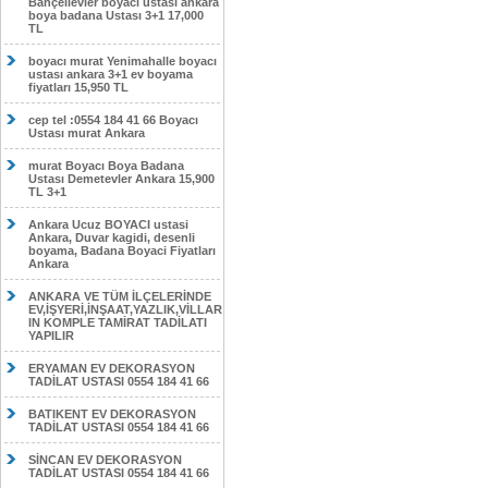
Bahçelievler boyacı ustası ankara
boya badana Ustası 3+1 17,000
TL
boyacı murat Yenimahalle boyacı
ustası ankara 3+1 ev boyama
fiyatları 15,950 TL
cep tel :0554 184 41 66 Boyacı
Ustası murat Ankara
murat Boyacı Boya Badana
Ustası Demetevler Ankara 15,900
TL 3+1
Ankara Ucuz BOYACI ustasi
Ankara, Duvar kagidi, desenli
boyama, Badana Boyaci Fiyatları
Ankara
ANKARA VE TÜM İLÇELERİNDE
EV,İŞYERİ,İNŞAAT,YAZLIK,VİLLAR
IN KOMPLE TAMİRAT TADİLATI
YAPILIR
ERYAMAN EV DEKORASYON
TADİLAT USTASI 0554 184 41 66
BATIKENT EV DEKORASYON
TADİLAT USTASI 0554 184 41 66
SİNCAN EV DEKORASYON
TADİLAT USTASI 0554 184 41 66