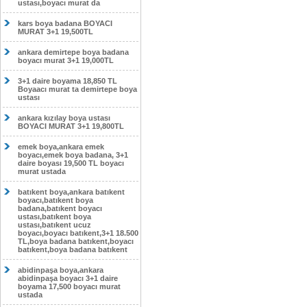
ustası,boyacı murat da
kars boya badana BOYACI
MURAT 3+1 19,500TL
ankara demirtepe boya badana
boyacı murat 3+1 19,000TL
3+1 daire boyama 18,850 TL
Boyaacı murat ta demirtepe boya
ustası
ankara kızılay boya ustası
BOYACI MURAT 3+1 19,800TL
emek boya,ankara emek
boyacı,emek boya badana, 3+1
daire boyası 19,500 TL boyacı
murat ustada
batıkent boya,ankara batıkent
boyacı,batıkent boya
badana,batıkent boyacı
ustası,batıkent boya
ustası,batıkent ucuz
boyacı,boyacı batıkent,3+1 18.500
TL,boya badana batıkent,boyacı
batıkent,boya badana batıkent
abidinpaşa boya,ankara
abidinpaşa boyacı 3+1 daire
boyama 17,500 boyacı murat
ustada