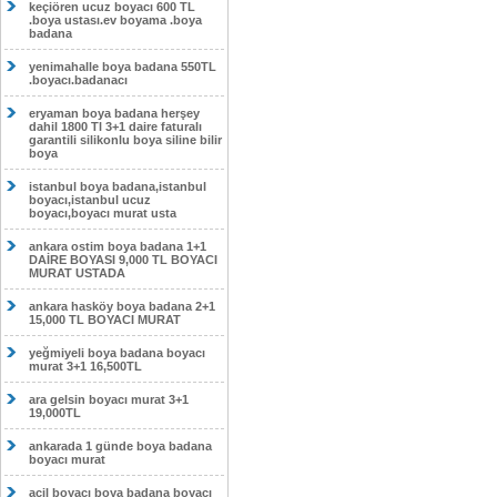
keçiören ucuz boyacı 600 TL
.boya ustası.ev boyama .boya
badana
yenimahalle boya badana 550TL
.boyacı.badanacı
eryaman boya badana herşey
dahil 1800 Tl 3+1 daire faturalı
garantili silikonlu boya siline bilir
boya
istanbul boya badana,istanbul
boyacı,istanbul ucuz
boyacı,boyacı murat usta
ankara ostim boya badana 1+1
DAİRE BOYASI 9,000 TL BOYACI
MURAT USTADA
ankara hasköy boya badana 2+1
15,000 TL BOYACI MURAT
yeğmiyeli boya badana boyacı
murat 3+1 16,500TL
ara gelsin boyacı murat 3+1
19,000TL
ankarada 1 günde boya badana
boyacı murat
acil boyacı boya badana boyacı