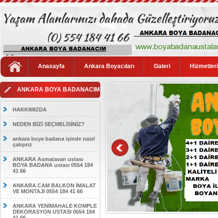
Anasayfa
Ankara Boyacıları
Galeri
Hizmetler
ANKARA BOYA BADANACIM
HAKKIMIZDA
NEDEN BİZİ SEÇMELİSİNİZ?
ankara boya badana işinde nasıl
çalışırız
ANKARA Asmatavan ustası
BOYA BADANA ustası 0554 184
41 66
ANKARA CAM BALKON İMALAT
VE MONTAJI 0554 184 41 66
ANKARA YENİMAHALE KOMPLE
DEKORASYON USTASI 0554 184
41 66