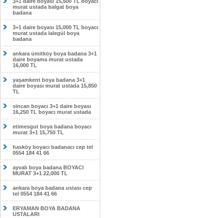
3+1 daire boyası 15,500 TL boyacı
murat ustada balgat boya
badana
3+1 daire boyası 15,000 TL boyacı
murat ustada lalegül boya
badana
ankara ümitköy boya badana 3+1
daire boyama murat ustada
16,000 TL
yaşamkent boya badana 3+1
daire boyası murat ustada 15,850
TL
sincan boyacı 3+1 daire boyası
16,250 TL boyacı murat ustada
etimesgut boya badana boyacı
murat 3+1 15,750 TL
hasköy boyacı badanacı cep tel
0554 184 41 66
ayvalı boya badana BOYACI
MURAT 3+1 22,000 TL
ankara boya badana ustası cep
tel 0554 184 41 66
ERYAMAN BOYA BADANA
USTALARI