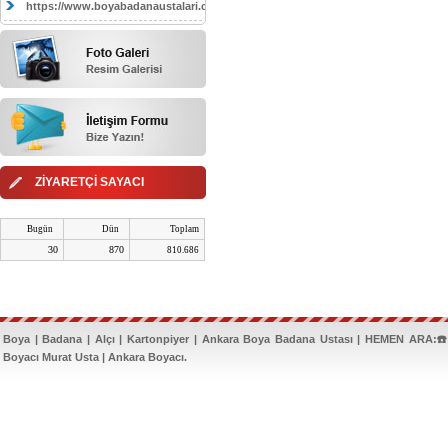
https://www.boyabadanaustalari.com/
ZİYARETÇİ SAYACI
Bugün
Dün
Toplam
30
870
810.686
Boya | Badana | Alçı | Kartonpiyer | Ankara Boya Badana Ustası | HEMEN ARA:☎️
Boyacı Murat Usta | Ankara Boyacı.