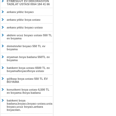
ETİMESĞUT EV DEKORASYON
TADİLAT USTASI 0554 184 41 66
ankara yıldız boyacı
ankara yıldız boya ustası
ankara yıldız boyacı ustası
akdere ucuz boyacı ustası 550 TL
ev boyama
demetevler boyacı 550 TL ev
boyama
eryaman boya badana 550TL ev
boyama
batıkent boya ustası 6500 TL ev
boyama/boyacı/boya ustası
gölbaşı boya ustası 550 TL EV
BOYAMA
konutkent boya ustası 6,500 TL
ev boyama /boya badana
batıkent boya
badana.boyacı.boyacı ustası.usta
boyacı.ucuz boyacı.ankara
boyacıları.