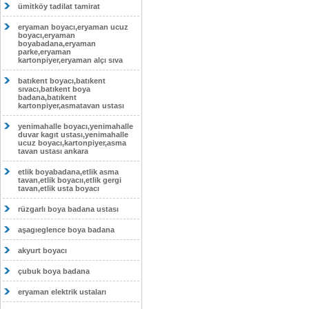
ümitköy tadilat tamirat
eryaman boyacı,eryaman ucuz
boyacı,eryaman
boyabadana,eryaman
parke,eryaman
kartonpiyer,eryaman alçı sıva
batıkent boyacı,batıkent
sıvacı,batıkent boya
badana,batıkent
kartonpiyer,asmatavan ustası
yenimahalle boyacı,yenimahalle
duvar kagıt ustası,yenimahalle
ucuz boyacı,kartonpiyer,asma
tavan ustası ankara
etlik boyabadana,etlik asma
tavan,etlik boyacıı,etlik gergi
tavan,etlik usta boyacı
rüzgarlı boya badana ustası
aşagıeglence boya badana
akyurt boyacı
çubuk boya badana
eryaman elektrik ustaları