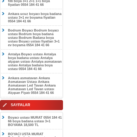
filli boya 3+1 2+1 1+1 boya
fiyatları 0554 184 41 66
Ankara ucuz boyacı boya badana
ustası 3+1 ev boyama fiyatları
0554 184 41 66
Bodrum Boyacı Bodrum boyacı
ustası Bodrum boya badana
ustası Bodrum Badana boya
ustası Boyacı ustası fiyatları 3+1
ev boyama 0554 184 41 66
Antalya Boyacı ustası Antalya
boya badana ustası Antalya
alçıpan ustası Antalya asmatavan
ustası Antalya badana boya
ustası 0554 184 41 66
Ankara asmatavan Ankara
Asmatavan Ustası Ankara
Asmatavan Led Tavan Ankara
Asmatavan Led Tavan ustası
Alçıpan Fiyatı 0554 184 41 66
SAYFALAR
Boyacı ustası MURAT 0554 184 41
66 boya badana ustası 3+1
BOYAMA 18,500 TL
BOYACI USTA MURAT