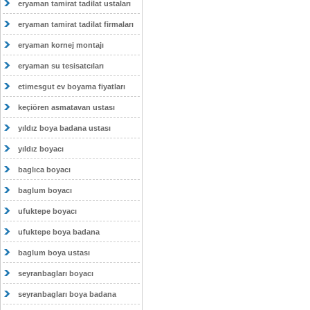
eryaman tamirat tadilat ustaları
eryaman tamirat tadilat firmaları
eryaman kornej montajı
eryaman su tesisatcıları
etimesgut ev boyama fiyatları
keçiören asmatavan ustası
yıldız boya badana ustası
yıldız boyacı
baglıca boyacı
baglum boyacı
ufuktepe boyacı
ufuktepe boya badana
baglum boya ustası
seyranbagları boyacı
seyranbagları boya badana