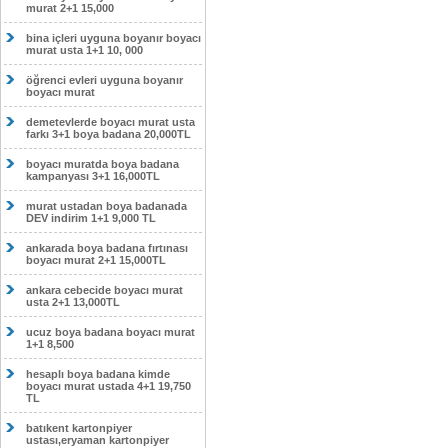
murat 2+1 15,000
bina içleri uyguna boyanır boyacı
murat usta 1+1 10, 000
öğrenci evleri uyguna boyanır
boyacı murat
demetevlerde boyacı murat usta
farkı 3+1 boya badana 20,000TL
boyacı muratda boya badana
kampanyası 3+1 16,000TL
murat ustadan boya badanada
DEV indirim 1+1 9,000 TL
ankarada boya badana fırtınası
boyacı murat 2+1 15,000TL
ankara cebecide boyacı murat
usta 2+1 13,000TL
ucuz boya badana boyacı murat
1+1 8,500
hesaplı boya badana kimde
boyacı murat ustada 4+1 19,750
TL
batıkent kartonpiyer
ustası,eryaman kartonpiyer