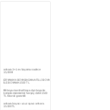
ankara 3+1 ev boyama sadece
15,000tl
ERYAMAN BOYA BADANA FİLLİ BOYA
İLE BOYAMA 1500 TL
filli boya marshall boya dyo boya ile
komple daireleriniz herşey dahil 1500
TL faturalı garantili
ankara boyacı ucuz oyacı ankara
15.000TL
YAŞAMKENT DAİRE BOYAMA 1000TL
EV,İŞYERİ BOYA BADANA USTASI