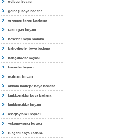
gölbaşı boyacı
gölbaşı boya badana
eryaman tavan kaplama
tandogan boyacı
beşevler boya badana
bahçelievler boya badana
bahçelievler boyacı
beşevler boyacı
maltepe boyacı
ankara maltepe boya badana
kırıkkonaklar boya badana
kırıkkonaklar boyacı
aşagıayrancı boyacı
yukarıayrancı boyacı
rüzgarlı boya badana