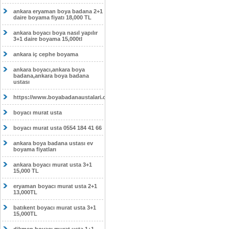
ankara eryaman boya badana 2+1
daire boyama fiyatı 18,000 TL
ankara boyacı boya nasıl yapılır
3+1 daire boyama 15,000tl
ankara iç cephe boyama
ankara boyacı,ankara boya
badana,ankara boya badana
ustası
https://www.boyabadanaustalari.com/
boyacı murat usta
boyacı murat usta 0554 184 41 66
ankara boya badana ustası ev
boyama fiyatları
ankara boyacı murat usta 3+1
15,000 TL
eryaman boyacı murat usta 2+1
13,000TL
batıkent boyacı murat usta 3+1
15,000TL