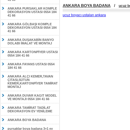
ANKARA BOYA BADANA
/
ucuz b
ANKARA PURSAKLAR KOMPLE
DEKORASYON USTASI 0554 184
ucuz boyacı ustaları ankara
41 66
ANKARA GÖLBAŞI KOMPLE
DEKORASYON USTASI 0554 184
41 66
ANKARA DUŞAKABİN BANYO
DOLABI İMALAT VE MONTAJ
ANKARA KARTONPİYER USTASI
0554 184 41 66
ANKARA FAYANS USTASI 0554
184 41 66
ANKARA ALÇI KEMER,TAVAN
ÇITASI,SÜTUN
KEMER,KARTONPİYER TAMİRAT
MONTAJ
ANKARA DUVAR KAGIT MODEL
VE MONTAJI 0554 184 41 66
ANKARA TAMİRAT TADİLAT
DEKORASYON EV YENİLEME
ANKARA BOYA BADANA
pursaklar boya badana 3+1 ev