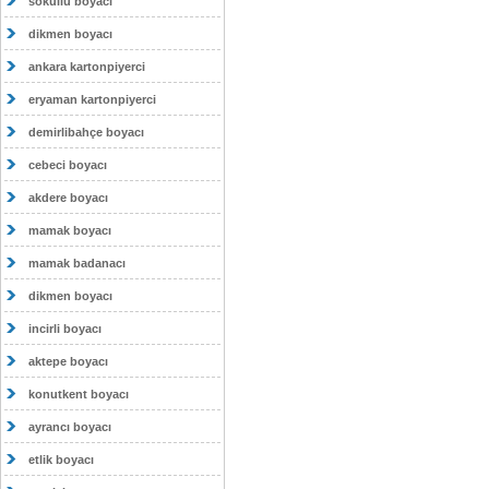
sokullu boyacı
dikmen boyacı
ankara kartonpiyerci
eryaman kartonpiyerci
demirlibahçe boyacı
cebeci boyacı
akdere boyacı
mamak boyacı
mamak badanacı
dikmen boyacı
incirli boyacı
aktepe boyacı
konutkent boyacı
ayrancı boyacı
etlik boyacı