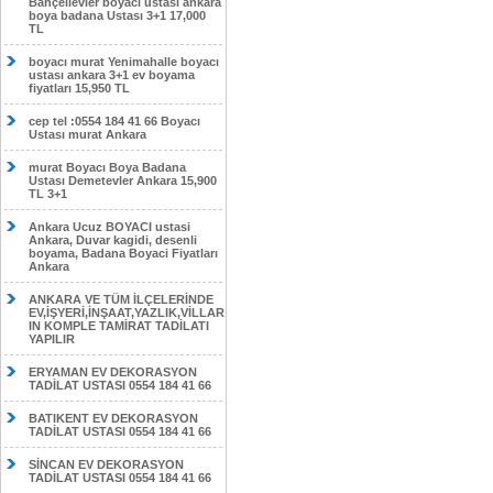
Bahçelievler boyacı ustası ankara
boya badana Ustası 3+1 17,000
TL
boyacı murat Yenimahalle boyacı
ustası ankara 3+1 ev boyama
fiyatları 15,950 TL
cep tel :0554 184 41 66 Boyacı
Ustası murat Ankara
murat Boyacı Boya Badana
Ustası Demetevler Ankara 15,900
TL 3+1
Ankara Ucuz BOYACI ustasi
Ankara, Duvar kagidi, desenli
boyama, Badana Boyaci Fiyatları
Ankara
ANKARA VE TÜM İLÇELERİNDE
EV,İŞYERİ,İNŞAAT,YAZLIK,VİLLAR
IN KOMPLE TAMİRAT TADİLATI
YAPILIR
ERYAMAN EV DEKORASYON
TADİLAT USTASI 0554 184 41 66
BATIKENT EV DEKORASYON
TADİLAT USTASI 0554 184 41 66
SİNCAN EV DEKORASYON
TADİLAT USTASI 0554 184 41 66