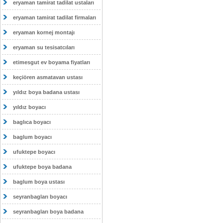
eryaman tamirat tadilat ustaları
eryaman tamirat tadilat firmaları
eryaman kornej montajı
eryaman su tesisatcıları
etimesgut ev boyama fiyatları
keçiören asmatavan ustası
yıldız boya badana ustası
yıldız boyacı
baglıca boyacı
baglum boyacı
ufuktepe boyacı
ufuktepe boya badana
baglum boya ustası
seyranbagları boyacı
seyranbagları boya badana