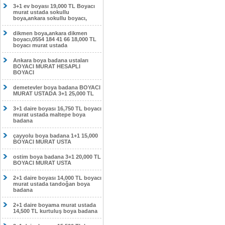
3+1 ev boyası 19,000 TL Boyacı
murat ustada sokullu
boya,ankara sokullu boyacı,
dikmen boya,ankara dikmen
boyacı,0554 184 41 66 18,000 TL
boyacı murat ustada
Ankara boya badana ustaları
BOYACI MURAT HESAPLI
BOYACI
demetevler boya badana BOYACI
MURAT USTADA 3+1 25,000 TL
3+1 daire boyası 16,750 TL boyacı
murat ustada maltepe boya
badana
çayyolu boya badana 1+1 15,000
BOYACI MURAT USTA
ostim boya badana 3+1 20,000 TL
BOYACI MURAT USTA
2+1 daire boyası 14,000 TL boyacı
murat ustada tandoğan boya
badana
2+1 daire boyama murat ustada
14,500 TL kurtuluş boya badana