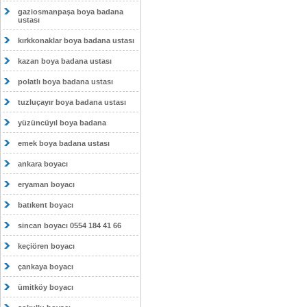
gaziosmanpaşa boya badana
ustası
kırkkonaklar boya badana ustası
kazan boya badana ustası
polatlı boya badana ustası
tuzluçayır boya badana ustası
yüzüncüyıl boya badana
emek boya badana ustası
ankara boyacı
eryaman boyacı
batıkent boyacı
sincan boyacı 0554 184 41 66
keçiören boyacı
çankaya boyacı
ümitköy boyacı