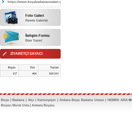
https://www.boyabadanaustalari.com/
ZİYARETÇİ SAYACI
Bugün
Dün
Toplam
157
404
809.943
Boya | Badana | Alçı | Kartonpiyer | Ankara Boya Badana Ustası | HEMEN ARA:☎️
Boyacı Murat Usta | Ankara Boyacı.