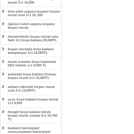
murat 2+1 15,000
bina içleri uyguna boyanır boyacı
murat usta 1+1 10, 000
öğrenci evleri uyguna boyanır
boyacı murat
demetevlerde boyacı murat usta
farkı 3+1 boya badana 20,000TL
boyacı muratda boya badana
kampanyası 3+1 16,000TL
murat ustadan boya badanada
DEV indirim 1+1 9,000 TL
ankarada boya badana fırtınası
boyacı murat 2+1 15,000TL
ankara cebecide boyacı murat
usta 2+1 13,000TL
ucuz boya badana boyacı murat
1+1 8,500
hesaplı boya badana kimde
boyacı murat ustada 4+1 19,750
TL
batıkent kartonpiyer
ustası,eryaman kartonpiyer