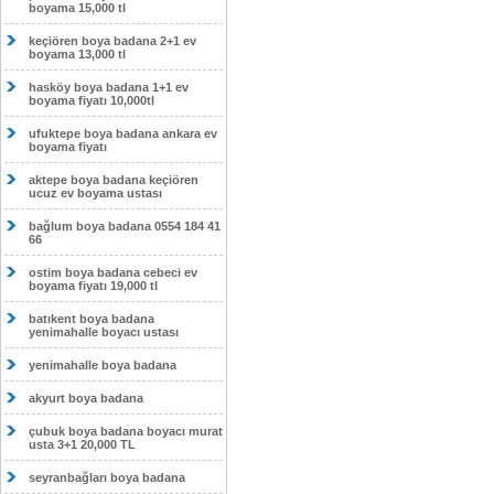
boyama 15,000 tl
keçiören boya badana 2+1 ev
boyama 13,000 tl
hasköy boya badana 1+1 ev
boyama fiyatı 10,000tl
ufuktepe boya badana ankara ev
boyama fiyatı
aktepe boya badana keçiören
ucuz ev boyama ustası
bağlum boya badana 0554 184 41
66
ostim boya badana cebeci ev
boyama fiyatı 19,000 tl
batıkent boya badana
yenimahalle boyacı ustası
yenimahalle boya badana
akyurt boya badana
çubuk boya badana boyacı murat
usta 3+1 20,000 TL
seyranbağları boya badana