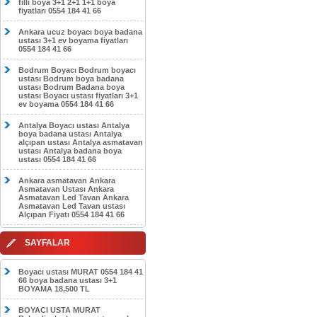
filli boya 3+1 2+1 1+1 boya
fiyatları 0554 184 41 66
Ankara ucuz boyacı boya badana
ustası 3+1 ev boyama fiyatları
0554 184 41 66
Bodrum Boyacı Bodrum boyacı
ustası Bodrum boya badana
ustası Bodrum Badana boya
ustası Boyacı ustası fiyatları 3+1
ev boyama 0554 184 41 66
Antalya Boyacı ustası Antalya
boya badana ustası Antalya
alçıpan ustası Antalya asmatavan
ustası Antalya badana boya
ustası 0554 184 41 66
Ankara asmatavan Ankara
Asmatavan Ustası Ankara
Asmatavan Led Tavan Ankara
Asmatavan Led Tavan ustası
Alçıpan Fiyatı 0554 184 41 66
SAYFALAR
Boyacı ustası MURAT 0554 184 41
66 boya badana ustası 3+1
BOYAMA 18,500 TL
BOYACI USTA MURAT