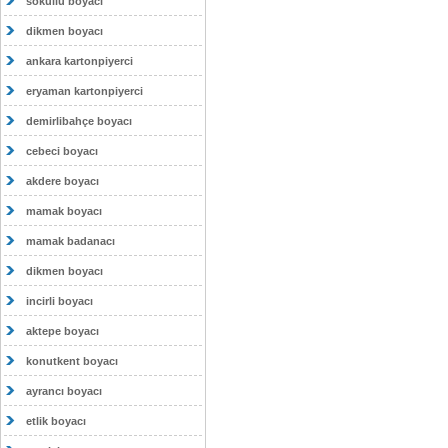
sokullu boyacı
dikmen boyacı
ankara kartonpiyerci
eryaman kartonpiyerci
demirlibahçe boyacı
cebeci boyacı
akdere boyacı
mamak boyacı
mamak badanacı
dikmen boyacı
incirli boyacı
aktepe boyacı
konutkent boyacı
ayrancı boyacı
etlik boyacı