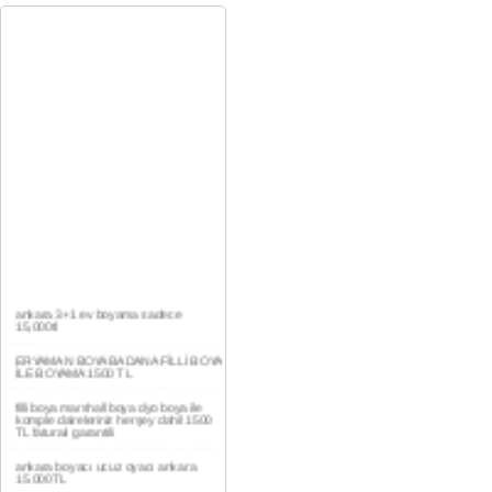
ankara 3+1 ev boyama sadece
15,000tl
ERYAMAN BOYA BADANA FİLLİ BOYA
İLE BOYAMA 1500 TL
filli boya marshall boya dyo boya ile
komple daireleriniz herşey dahil 1500
TL faturalı garantili
ankara boyacı ucuz oyacı ankara
15.000TL
YAŞAMKENT DAİRE BOYAMA 1000TL
EV,İŞYERİ BOYA BADANA USTASI