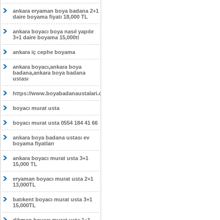
ankara eryaman boya badana 2+1
daire boyama fiyatı 18,000 TL
ankara boyacı boya nasıl yapılır
3+1 daire boyama 15,000tl
ankara iç cephe boyama
ankara boyacı,ankara boya
badana,ankara boya badana
ustası
https://www.boyabadanaustalari.com/
boyacı murat usta
boyacı murat usta 0554 184 41 66
ankara boya badana ustası ev
boyama fiyatları
ankara boyacı murat usta 3+1
15,000 TL
eryaman boyacı murat usta 2+1
13,000TL
batıkent boyacı murat usta 3+1
15,000TL