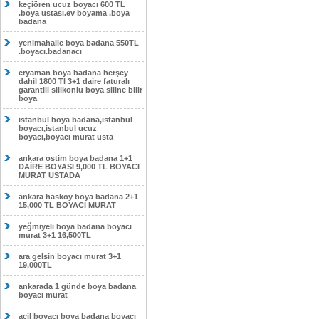
keçiören ucuz boyacı 600 TL
.boya ustası.ev boyama .boya
badana
yenimahalle boya badana 550TL
.boyacı.badanacı
eryaman boya badana herşey
dahil 1800 Tl 3+1 daire faturalı
garantili silikonlu boya siline bilir
boya
istanbul boya badana,istanbul
boyacı,istanbul ucuz
boyacı,boyacı murat usta
ankara ostim boya badana 1+1
DAİRE BOYASI 9,000 TL BOYACI
MURAT USTADA
ankara hasköy boya badana 2+1
15,000 TL BOYACI MURAT
yeğmiyeli boya badana boyacı
murat 3+1 16,500TL
ara gelsin boyacı murat 3+1
19,000TL
ankarada 1 günde boya badana
boyacı murat
acil boyacı boya badana boyacı