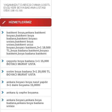
0554 184 41 66
AKDERE DAİRE BOYAMA 1000TL
EV,İŞYERİ BOYA BADANA USTASI
0554 184 41 66
HİZMETLERİMİZ
CEBECİ DAİRE BOYAMA 1000TL
EV,İŞYERİ BOYA BADANA USTASI
0554 184 41 66
batıkent boya,ankara batıkent
boyacı,batıkent boya
HASKÖY DAİRE BOYAMA 1000TL
badana,batıkent boyacı
EV,İŞYERİ BOYA BADANA USTASI
ustası,batıkent boya
0554 184 41 66
ustası,batıkent ucuz
boyacı,boyacı batıkent,3+1 18.500
GÖLBAŞI DAİRE BOYAMA 1000TL
TL,boya badana batıkent,boyacı
EV,İŞYERİ BOYA BADANA USTASI
batıkent,boya badana batıkent
0554 184 41 66
çayyolu boya badana 1+1 15,000
SOKULLU DAİRE BOYAMA 1000TL
BOYACI MURAT USTA
EV,İŞYERİ BOYA BADANA USTASI
0554 184 41 66
ostim boya badana 3+1 20,000 TL
BOYACI MURAT USTA
ankara boyacı boya nasıl yapılır
3+1 daire boyama 15,000tl
ankara iç cephe boyama
ankara boyacı,ankara boya
badana,ankara boya badana
ustası