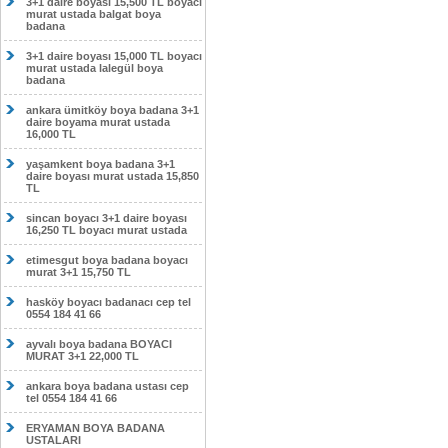
3+1 daire boyası 15,500 TL boyacı
murat ustada balgat boya
badana
3+1 daire boyası 15,000 TL boyacı
murat ustada lalegül boya
badana
ankara ümitköy boya badana 3+1
daire boyama murat ustada
16,000 TL
yaşamkent boya badana 3+1
daire boyası murat ustada 15,850
TL
sincan boyacı 3+1 daire boyası
16,250 TL boyacı murat ustada
etimesgut boya badana boyacı
murat 3+1 15,750 TL
hasköy boyacı badanacı cep tel
0554 184 41 66
ayvalı boya badana BOYACI
MURAT 3+1 22,000 TL
ankara boya badana ustası cep
tel 0554 184 41 66
ERYAMAN BOYA BADANA
USTALARI