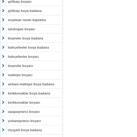
gölbaşı boyacı
gölbaşı boya badana
eryaman tavan kaplama
tandogan boyacı
beşevler boya badana
bahçelievler boya badana
bahçelievler boyacı
beşevler boyacı
maltepe boyacı
ankara maltepe boya badana
kırıkkonaklar boya badana
kırıkkonaklar boyacı
aşagıayrancı boyacı
yukarıayrancı boyacı
rüzgarlı boya badana