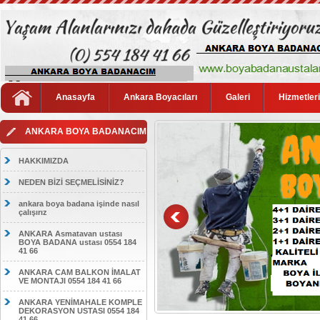
Anasayfa
Ankara Boyacıları
Galeri
Hizmetler
ANKARA BOYA BADANACIM
HAKKIMIZDA
NEDEN BİZİ SEÇMELİSİNİZ?
ankara boya badana işinde nasıl
çalışırız
ANKARA Asmatavan ustası
BOYA BADANA ustası 0554 184
41 66
ANKARA CAM BALKON İMALAT
VE MONTAJI 0554 184 41 66
ANKARA YENİMAHALE KOMPLE
DEKORASYON USTASI 0554 184
41 66