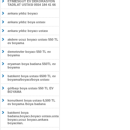
ETİMESĞUT EV DEKORASYON
TADİLAT USTASI 0554 184 41 66
ankara yıldız boyacı
ankara yıldız boya ustası
ankara yıldız boyacı ustası
akdere ucuz boyacı ustası 550 TL
ev boyama
demetevler boyacı 550 TL ev
boyama
eryaman boya badana 550TL ev
boyama
batıkent boya ustası 6500 TL ev
boyama/boyacı/boya ustası
gölbaşı boya ustası 550 TL EV
BOYAMA
konutkent boya ustası 6,500 TL
ev boyama /boya badana
batıkent boya
badana.boyacı.boyacı ustası.usta
boyacı.ucuz boyacı.ankara
boyacıları.