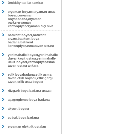
ümitköy tadilat tamirat
eryaman boyacı,eryaman ucuz
boyacı,eryaman
boyabadana,eryaman
parke,eryaman
kartonpiyer,eryaman alçı sıva
batıkent boyacı,batıkent
sıvacı,batıkent boya
badana,batıkent
kartonpiyer,asmatavan ustası
yenimahalle boyacı,yenimahalle
duvar kagıt ustası,yenimahalle
ucuz boyacı,kartonpiyer,asma
tavan ustası ankara
etlik boyabadana,etlik asma
tavan,etlik boyacıı,etlik gergi
tavan,etlik usta boyacı
rüzgarlı boya badana ustası
aşagıeglence boya badana
akyurt boyacı
çubuk boya badana
eryaman elektrik ustaları