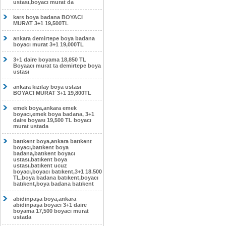
ustası,boyacı murat da
kars boya badana BOYACI
MURAT 3+1 19,500TL
ankara demirtepe boya badana
boyacı murat 3+1 19,000TL
3+1 daire boyama 18,850 TL
Boyaacı murat ta demirtepe boya
ustası
ankara kızılay boya ustası
BOYACI MURAT 3+1 19,800TL
emek boya,ankara emek
boyacı,emek boya badana, 3+1
daire boyası 19,500 TL boyacı
murat ustada
batıkent boya,ankara batıkent
boyacı,batıkent boya
badana,batıkent boyacı
ustası,batıkent boya
ustası,batıkent ucuz
boyacı,boyacı batıkent,3+1 18.500
TL,boya badana batıkent,boyacı
batıkent,boya badana batıkent
abidinpaşa boya,ankara
abidinpaşa boyacı 3+1 daire
boyama 17,500 boyacı murat
ustada