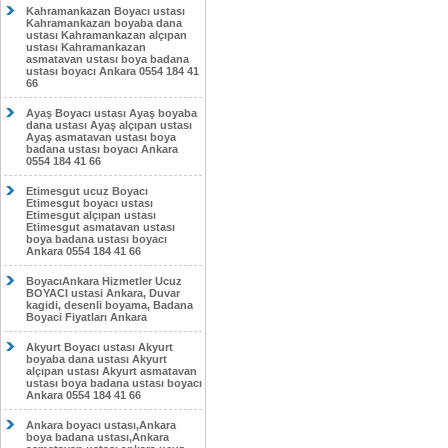
Kahramankazan Boyacı ustası
Kahramankazan boyaba dana
ustası Kahramankazan alçıpan
ustası Kahramankazan
asmatavan ustası boya badana
ustası boyacı Ankara 0554 184 41
66
Ayaş Boyacı ustası Ayaş boyaba
dana ustası Ayaş alçıpan ustası
Ayaş asmatavan ustası boya
badana ustası boyacı Ankara
0554 184 41 66
Etimesgut ucuz Boyacı
Etimesgut boyacı ustası
Etimesgut alçıpan ustası
Etimesgut asmatavan ustası
boya badana ustası boyacı
Ankara 0554 184 41 66
BoyacıAnkara Hizmetler Ucuz
BOYACI ustasi Ankara, Duvar
kagidi, desenli boyama, Badana
Boyaci Fiyatları Ankara
Akyurt Boyacı ustası Akyurt
boyaba dana ustası Akyurt
alçıpan ustası Akyurt asmatavan
ustası boya badana ustası boyacı
Ankara 0554 184 41 66
Ankara boyacı ustası,Ankara
boya badana ustası,Ankara