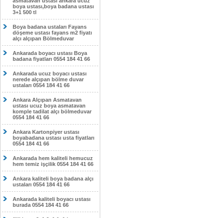
asmatavan ustası ankara ucuz
boya ustası,boya badana ustası
3+1 500 tl
Boya badana ustaları Fayans
döşeme ustası fayans m2 fiyatı
alçı alçıpan Bölmeduvar
Ankarada boyacı ustası Boya
badana fiyatları 0554 184 41 66
Ankarada ucuz boyacı ustası
nerede alçıpan bölme duvar
ustaları 0554 184 41 66
Ankara Alçıpan Asmatavan
ustası ucuz boya asmatavan
komple tadilat alçı bölmeduvar
0554 184 41 66
Ankara Kartonpiyer ustası
boyabadana ustası usta fiyatları
0554 184 41 66
Ankarada hem kaliteli hemucuz
hem temiz işçilik 0554 184 41 66
Ankara kaliteli boya badana alçı
ustaları 0554 184 41 66
Ankarada kaliteli boyacı ustası
burada 0554 184 41 66