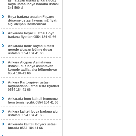
asmatavan ustası ankara ucuz
boya ustası,boya badana ustası
3+1 500 tl
Boya badana ustaları Fayans
döşeme ustası fayans m2 fiyatı
alçı alçıpan Bölmeduvar
Ankarada boyacı ustası Boya
badana fiyatları 0554 184 41 66
Ankarada ucuz boyacı ustası
nerede alçıpan bölme duvar
ustaları 0554 184 41 66
Ankara Alçıpan Asmatavan
ustası ucuz boya asmatavan
komple tadilat alçı bölmeduvar
0554 184 41 66
Ankara Kartonpiyer ustası
boyabadana ustası usta fiyatları
0554 184 41 66
Ankarada hem kaliteli hemucuz
hem temiz işçilik 0554 184 41 66
Ankara kaliteli boya badana alçı
ustaları 0554 184 41 66
Ankarada kaliteli boyacı ustası
burada 0554 184 41 66