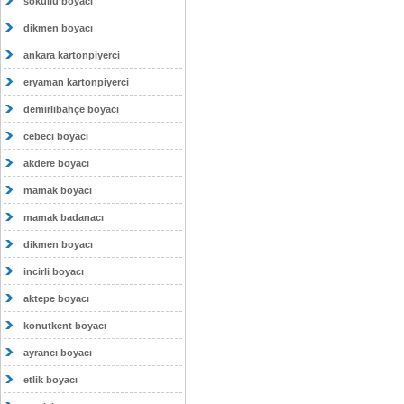
sokullu boyacı
dikmen boyacı
ankara kartonpiyerci
eryaman kartonpiyerci
demirlibahçe boyacı
cebeci boyacı
akdere boyacı
mamak boyacı
mamak badanacı
dikmen boyacı
incirli boyacı
aktepe boyacı
konutkent boyacı
ayrancı boyacı
etlik boyacı