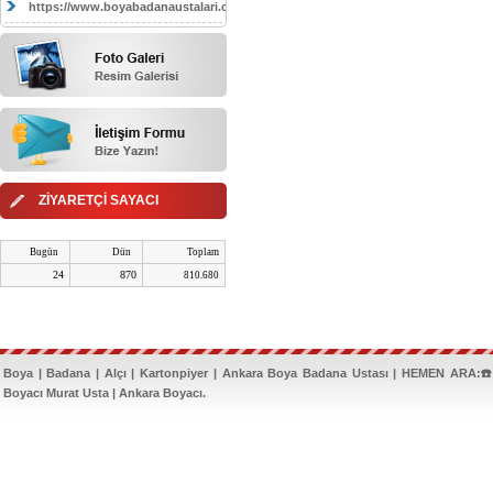
https://www.boyabadanaustalari.com/
ZİYARETÇİ SAYACI
Bugün
Dün
Toplam
24
870
810.680
Boya | Badana | Alçı | Kartonpiyer | Ankara Boya Badana Ustası | HEMEN ARA:☎️
Boyacı Murat Usta | Ankara Boyacı.