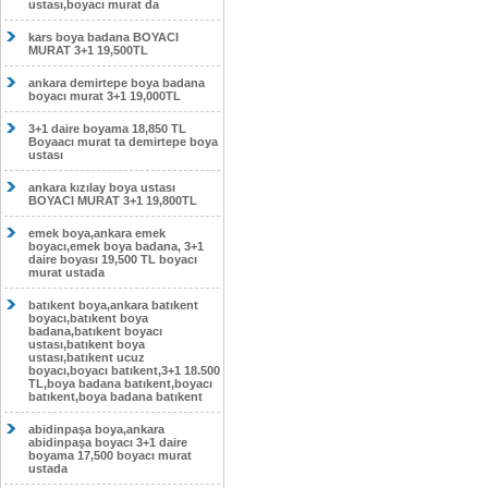
ustası,boyacı murat da
kars boya badana BOYACI
MURAT 3+1 19,500TL
ankara demirtepe boya badana
boyacı murat 3+1 19,000TL
3+1 daire boyama 18,850 TL
Boyaacı murat ta demirtepe boya
ustası
ankara kızılay boya ustası
BOYACI MURAT 3+1 19,800TL
emek boya,ankara emek
boyacı,emek boya badana, 3+1
daire boyası 19,500 TL boyacı
murat ustada
batıkent boya,ankara batıkent
boyacı,batıkent boya
badana,batıkent boyacı
ustası,batıkent boya
ustası,batıkent ucuz
boyacı,boyacı batıkent,3+1 18.500
TL,boya badana batıkent,boyacı
batıkent,boya badana batıkent
abidinpaşa boya,ankara
abidinpaşa boyacı 3+1 daire
boyama 17,500 boyacı murat
ustada