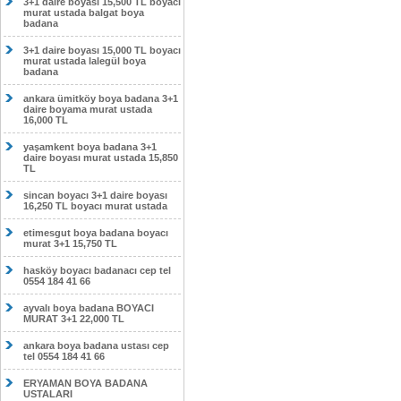
3+1 daire boyası 15,500 TL boyacı
murat ustada balgat boya
badana
3+1 daire boyası 15,000 TL boyacı
murat ustada lalegül boya
badana
ankara ümitköy boya badana 3+1
daire boyama murat ustada
16,000 TL
yaşamkent boya badana 3+1
daire boyası murat ustada 15,850
TL
sincan boyacı 3+1 daire boyası
16,250 TL boyacı murat ustada
etimesgut boya badana boyacı
murat 3+1 15,750 TL
hasköy boyacı badanacı cep tel
0554 184 41 66
ayvalı boya badana BOYACI
MURAT 3+1 22,000 TL
ankara boya badana ustası cep
tel 0554 184 41 66
ERYAMAN BOYA BADANA
USTALARI