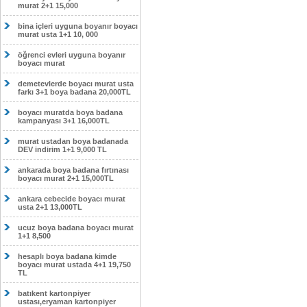
murat 2+1 15,000
bina içleri uyguna boyanır boyacı
murat usta 1+1 10, 000
öğrenci evleri uyguna boyanır
boyacı murat
demetevlerde boyacı murat usta
farkı 3+1 boya badana 20,000TL
boyacı muratda boya badana
kampanyası 3+1 16,000TL
murat ustadan boya badanada
DEV indirim 1+1 9,000 TL
ankarada boya badana fırtınası
boyacı murat 2+1 15,000TL
ankara cebecide boyacı murat
usta 2+1 13,000TL
ucuz boya badana boyacı murat
1+1 8,500
hesaplı boya badana kimde
boyacı murat ustada 4+1 19,750
TL
batıkent kartonpiyer
ustası,eryaman kartonpiyer