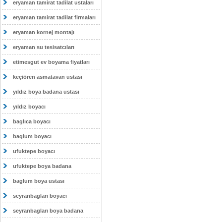
eryaman tamirat tadilat ustaları
eryaman tamirat tadilat firmaları
eryaman kornej montajı
eryaman su tesisatcıları
etimesgut ev boyama fiyatları
keçiören asmatavan ustası
yıldız boya badana ustası
yıldız boyacı
baglıca boyacı
baglum boyacı
ufuktepe boyacı
ufuktepe boya badana
baglum boya ustası
seyranbagları boyacı
seyranbagları boya badana