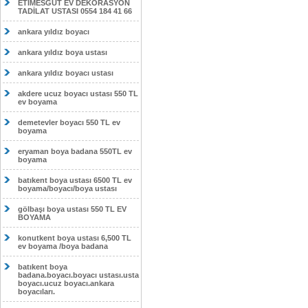
ETİMESĞUT EV DEKORASYON
TADİLAT USTASI 0554 184 41 66
ankara yıldız boyacı
ankara yıldız boya ustası
ankara yıldız boyacı ustası
akdere ucuz boyacı ustası 550 TL
ev boyama
demetevler boyacı 550 TL ev
boyama
eryaman boya badana 550TL ev
boyama
batıkent boya ustası 6500 TL ev
boyama/boyacı/boya ustası
gölbaşı boya ustası 550 TL EV
BOYAMA
konutkent boya ustası 6,500 TL
ev boyama /boya badana
batıkent boya
badana.boyacı.boyacı ustası.usta
boyacı.ucuz boyacı.ankara
boyacıları.