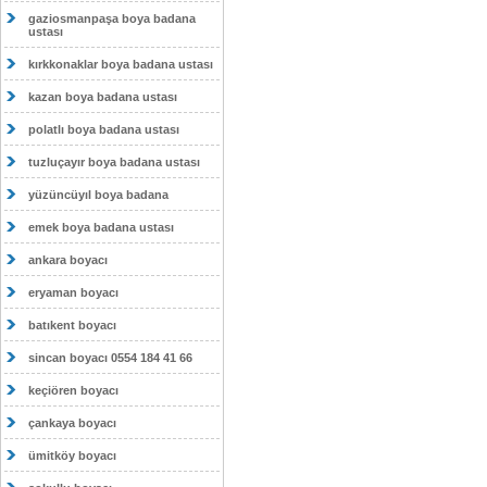
gaziosmanpaşa boya badana
ustası
kırkkonaklar boya badana ustası
kazan boya badana ustası
polatlı boya badana ustası
tuzluçayır boya badana ustası
yüzüncüyıl boya badana
emek boya badana ustası
ankara boyacı
eryaman boyacı
batıkent boyacı
sincan boyacı 0554 184 41 66
keçiören boyacı
çankaya boyacı
ümitköy boyacı