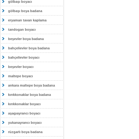
gölbaşı boyacı
gölbaşı boya badana
eryaman tavan kaplama
tandogan boyacı
beşevler boya badana
bahçelievler boya badana
bahçelievler boyacı
beşevler boyacı
maltepe boyacı
ankara maltepe boya badana
kırıkkonaklar boya badana
kırıkkonaklar boyacı
aşagıayrancı boyacı
yukarıayrancı boyacı
rüzgarlı boya badana