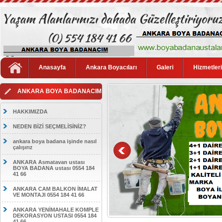
Anasayfa
Ankara Boyacıları
Galeri
Hizmetler
ANKARA BOYA BADANACIM
HAKKIMIZDA
NEDEN BİZİ SEÇMELİSİNİZ?
ankara boya badana işinde nasıl
çalışırız
ANKARA Asmatavan ustası
BOYA BADANA ustası 0554 184
41 66
ANKARA CAM BALKON İMALAT
VE MONTAJI 0554 184 41 66
ANKARA YENİMAHALE KOMPLE
DEKORASYON USTASI 0554 184
41 66