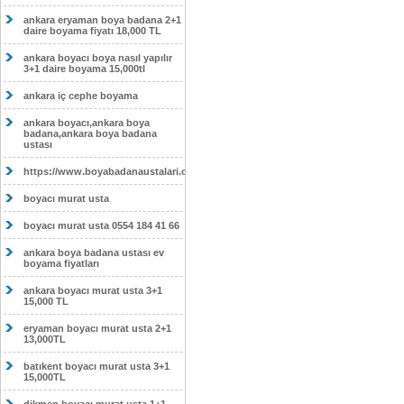
ankara eryaman boya badana 2+1
daire boyama fiyatı 18,000 TL
ankara boyacı boya nasıl yapılır
3+1 daire boyama 15,000tl
ankara iç cephe boyama
ankara boyacı,ankara boya
badana,ankara boya badana
ustası
https://www.boyabadanaustalari.com/
boyacı murat usta
boyacı murat usta 0554 184 41 66
ankara boya badana ustası ev
boyama fiyatları
ankara boyacı murat usta 3+1
15,000 TL
eryaman boyacı murat usta 2+1
13,000TL
batıkent boyacı murat usta 3+1
15,000TL