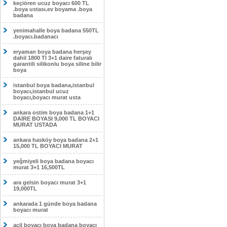
keçiören ucuz boyacı 600 TL
.boya ustası.ev boyama .boya
badana
yenimahalle boya badana 550TL
.boyacı.badanacı
eryaman boya badana herşey
dahil 1800 Tl 3+1 daire faturalı
garantili silikonlu boya siline bilir
boya
istanbul boya badana,istanbul
boyacı,istanbul ucuz
boyacı,boyacı murat usta
ankara ostim boya badana 1+1
DAİRE BOYASI 9,000 TL BOYACI
MURAT USTADA
ankara hasköy boya badana 2+1
15,000 TL BOYACI MURAT
yeğmiyeli boya badana boyacı
murat 3+1 16,500TL
ara gelsin boyacı murat 3+1
19,000TL
ankarada 1 günde boya badana
boyacı murat
acil boyacı boya badana boyacı