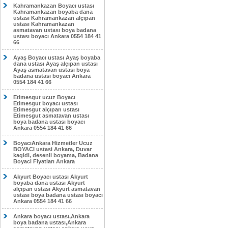
Kahramankazan Boyacı ustası
Kahramankazan boyaba dana
ustası Kahramankazan alçıpan
ustası Kahramankazan
asmatavan ustası boya badana
ustası boyacı Ankara 0554 184 41
66
Ayaş Boyacı ustası Ayaş boyaba
dana ustası Ayaş alçıpan ustası
Ayaş asmatavan ustası boya
badana ustası boyacı Ankara
0554 184 41 66
Etimesgut ucuz Boyacı
Etimesgut boyacı ustası
Etimesgut alçıpan ustası
Etimesgut asmatavan ustası
boya badana ustası boyacı
Ankara 0554 184 41 66
BoyacıAnkara Hizmetler Ucuz
BOYACI ustasi Ankara, Duvar
kagidi, desenli boyama, Badana
Boyaci Fiyatları Ankara
Akyurt Boyacı ustası Akyurt
boyaba dana ustası Akyurt
alçıpan ustası Akyurt asmatavan
ustası boya badana ustası boyacı
Ankara 0554 184 41 66
Ankara boyacı ustası,Ankara
boya badana ustası,Ankara