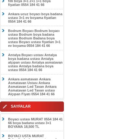
filli boya 3+1 2+1 1+1 boya
fiyatları 0554 184 41 66
Ankara ucuz boyacı boya badana
ustası 3+1 ev boyama fiyatları
0554 184 41 66
Bodrum Boyacı Bodrum boyacı
ustası Bodrum boya badana
ustası Bodrum Badana boya
ustası Boyacı ustası fiyatları 3+1
ev boyama 0554 184 41 66
Antalya Boyacı ustası Antalya
boya badana ustası Antalya
alçıpan ustası Antalya asmatavan
ustası Antalya badana boya
ustası 0554 184 41 66
Ankara asmatavan Ankara
Asmatavan Ustası Ankara
Asmatavan Led Tavan Ankara
Asmatavan Led Tavan ustası
Alçıpan Fiyatı 0554 184 41 66
SAYFALAR
Boyacı ustası MURAT 0554 184 41
66 boya badana ustası 3+1
BOYAMA 18,500 TL
BOYACI USTA MURAT