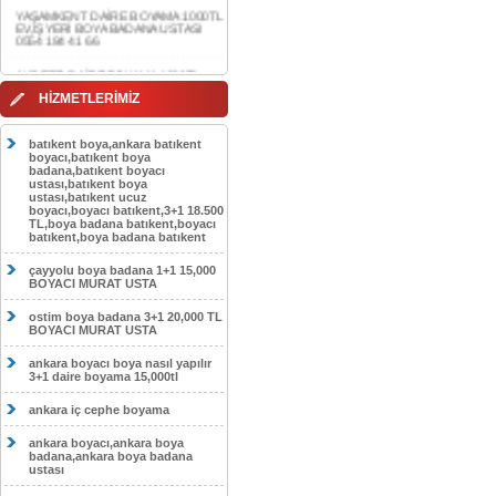
0554 184 41 66
AKDERE DAİRE BOYAMA 1000TL
EV,İŞYERİ BOYA BADANA USTASI
0554 184 41 66
CEBECİ DAİRE BOYAMA 1000TL
HİZMETLERİMİZ
EV,İŞYERİ BOYA BADANA USTASI
0554 184 41 66
batıkent boya,ankara batıkent
HASKÖY DAİRE BOYAMA 1000TL
boyacı,batıkent boya
EV,İŞYERİ BOYA BADANA USTASI
badana,batıkent boyacı
0554 184 41 66
ustası,batıkent boya
ustası,batıkent ucuz
boyacı,boyacı batıkent,3+1 18.500
GÖLBAŞI DAİRE BOYAMA 1000TL
TL,boya badana batıkent,boyacı
EV,İŞYERİ BOYA BADANA USTASI
batıkent,boya badana batıkent
0554 184 41 66
çayyolu boya badana 1+1 15,000
SOKULLU DAİRE BOYAMA 1000TL
BOYACI MURAT USTA
EV,İŞYERİ BOYA BADANA USTASI
0554 184 41 66
ostim boya badana 3+1 20,000 TL
BOYACI MURAT USTA
ankara boyacı boya nasıl yapılır
3+1 daire boyama 15,000tl
ankara iç cephe boyama
ankara boyacı,ankara boya
badana,ankara boya badana
ustası