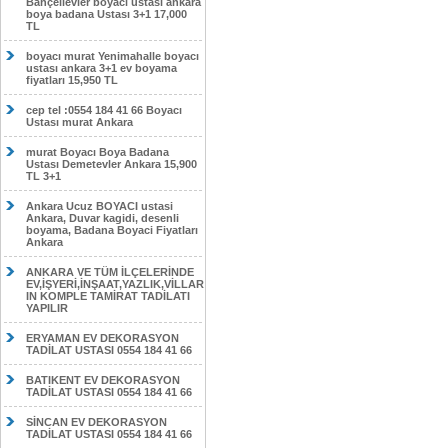
Bahçelievler boyacı ustası ankara
boya badana Ustası 3+1 17,000
TL
boyacı murat Yenimahalle boyacı
ustası ankara 3+1 ev boyama
fiyatları 15,950 TL
cep tel :0554 184 41 66 Boyacı
Ustası murat Ankara
murat Boyacı Boya Badana
Ustası Demetevler Ankara 15,900
TL 3+1
Ankara Ucuz BOYACI ustasi
Ankara, Duvar kagidi, desenli
boyama, Badana Boyaci Fiyatları
Ankara
ANKARA VE TÜM İLÇELERİNDE
EV,İŞYERİ,İNŞAAT,YAZLIK,VİLLAR
IN KOMPLE TAMİRAT TADİLATI
YAPILIR
ERYAMAN EV DEKORASYON
TADİLAT USTASI 0554 184 41 66
BATIKENT EV DEKORASYON
TADİLAT USTASI 0554 184 41 66
SİNCAN EV DEKORASYON
TADİLAT USTASI 0554 184 41 66