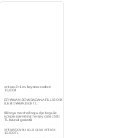
ankara 3+1 ev boyama sadece
15,000tl
ERYAMAN BOYA BADANA FİLLİ BOYA
İLE BOYAMA 1500 TL
filli boya marshall boya dyo boya ile
komple daireleriniz herşey dahil 1500
TL faturalı garantili
ankara boyacı ucuz oyacı ankara
15.000TL
YAŞAMKENT DAİRE BOYAMA 1000TL
EV,İŞYERİ BOYA BADANA USTASI