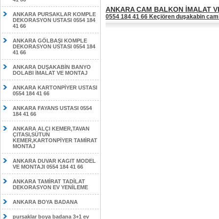
ANKARA CAM BALKON İMALAT VE 
ANKARA PURSAKLAR KOMPLE
0554 184 41 66 Keçiören duşakabin cam
DEKORASYON USTASI 0554 184
41 66
ANKARA GÖLBAŞI KOMPLE
DEKORASYON USTASI 0554 184
41 66
ANKARA DUŞAKABİN BANYO
DOLABI İMALAT VE MONTAJ
ANKARA KARTONPİYER USTASI
0554 184 41 66
ANKARA FAYANS USTASI 0554
184 41 66
ANKARA ALÇI KEMER,TAVAN
ÇITASI,SÜTUN
KEMER,KARTONPİYER TAMİRAT
MONTAJ
ANKARA DUVAR KAGIT MODEL
VE MONTAJI 0554 184 41 66
ANKARA TAMİRAT TADİLAT
DEKORASYON EV YENİLEME
ANKARA BOYA BADANA
pursaklar boya badana 3+1 ev