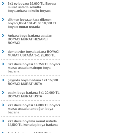
3+1 ev boyası 19,000 TL Boyacı
murat ustada sokullu
boya,ankara sokullu boyacı,
dikmen boya,ankara dikmen
boyacı,0554 184 41 66 18,000 TL
boyacı murat ustada
Ankara boya badana ustaları
BOYACI MURAT HESAPLI
BOYACI
demetevler boya badana BOYACI
MURAT USTADA 3+1 25,000 TL
3+1 daire boyası 16,750 TL boyacı
murat ustada maltepe boya
badana
çayyolu boya badana 1+1 15,000
BOYACI MURAT USTA
ostim boya badana 3+1 20,000 TL
BOYACI MURAT USTA
2+1 daire boyası 14,000 TL boyacı
murat ustada tandoğan boya
badana
2+1 daire boyama murat ustada
14,500 TL kurtuluş boya badana