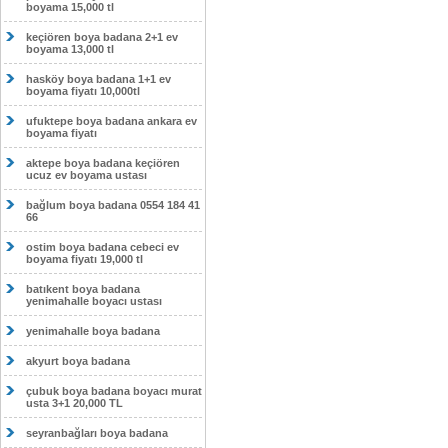
boyama 15,000 tl
keçiören boya badana 2+1 ev
boyama 13,000 tl
hasköy boya badana 1+1 ev
boyama fiyatı 10,000tl
ufuktepe boya badana ankara ev
boyama fiyatı
aktepe boya badana keçiören
ucuz ev boyama ustası
bağlum boya badana 0554 184 41
66
ostim boya badana cebeci ev
boyama fiyatı 19,000 tl
batıkent boya badana
yenimahalle boyacı ustası
yenimahalle boya badana
akyurt boya badana
çubuk boya badana boyacı murat
usta 3+1 20,000 TL
seyranbağları boya badana