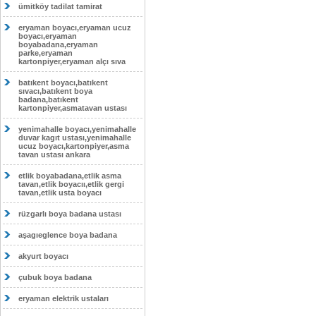
ümitköy tadilat tamirat
eryaman boyacı,eryaman ucuz
boyacı,eryaman
boyabadana,eryaman
parke,eryaman
kartonpiyer,eryaman alçı sıva
batıkent boyacı,batıkent
sıvacı,batıkent boya
badana,batıkent
kartonpiyer,asmatavan ustası
yenimahalle boyacı,yenimahalle
duvar kagıt ustası,yenimahalle
ucuz boyacı,kartonpiyer,asma
tavan ustası ankara
etlik boyabadana,etlik asma
tavan,etlik boyacıı,etlik gergi
tavan,etlik usta boyacı
rüzgarlı boya badana ustası
aşagıeglence boya badana
akyurt boyacı
çubuk boya badana
eryaman elektrik ustaları