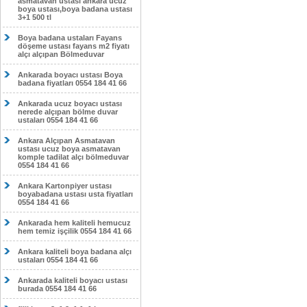
asmatavan ustası ankara ucuz
boya ustası,boya badana ustası
3+1 500 tl
Boya badana ustaları Fayans
döşeme ustası fayans m2 fiyatı
alçı alçıpan Bölmeduvar
Ankarada boyacı ustası Boya
badana fiyatları 0554 184 41 66
Ankarada ucuz boyacı ustası
nerede alçıpan bölme duvar
ustaları 0554 184 41 66
Ankara Alçıpan Asmatavan
ustası ucuz boya asmatavan
komple tadilat alçı bölmeduvar
0554 184 41 66
Ankara Kartonpiyer ustası
boyabadana ustası usta fiyatları
0554 184 41 66
Ankarada hem kaliteli hemucuz
hem temiz işçilik 0554 184 41 66
Ankara kaliteli boya badana alçı
ustaları 0554 184 41 66
Ankarada kaliteli boyacı ustası
burada 0554 184 41 66