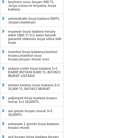
keçiören ucuz boyacı 600 TL
.boya ustası.ev boyama .boya
badana
yenimahalle boya badana 550TL
.boyacı.badanacı
eryaman boya badana herşey
dahil 1800 Tl 3+1 daire faturalı
garantili silikonlu boya siline bilir
boya
istanbul boya badana,istanbul
boyacı,istanbul ucuz
boyacı,boyacı murat usta
ankara ostim boya badana 1+1
DAİRE BOYASI 9,000 TL BOYACI
MURAT USTADA
ankara hasköy boya badana 2+1
15,000 TL BOYACI MURAT
yeğmiyeli boya badana boyacı
murat 3+1 16,500TL
ara gelsin boyacı murat 3+1
19,000TL
ankarada 1 günde boya badana
boyacı murat
acil boyacı boya badana boyacı