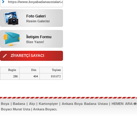
https://www.boyabadanaustalari.com/
ZİYARETÇİ SAYACI
Bugün
Dün
Toplam
286
404
810.072
Boya | Badana | Alçı | Kartonpiyer | Ankara Boya Badana Ustası | HEMEN ARA:☎️
Boyacı Murat Usta | Ankara Boyacı.