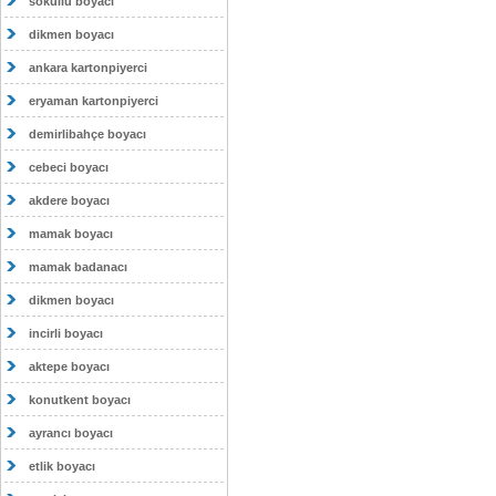
sokullu boyacı
dikmen boyacı
ankara kartonpiyerci
eryaman kartonpiyerci
demirlibahçe boyacı
cebeci boyacı
akdere boyacı
mamak boyacı
mamak badanacı
dikmen boyacı
incirli boyacı
aktepe boyacı
konutkent boyacı
ayrancı boyacı
etlik boyacı