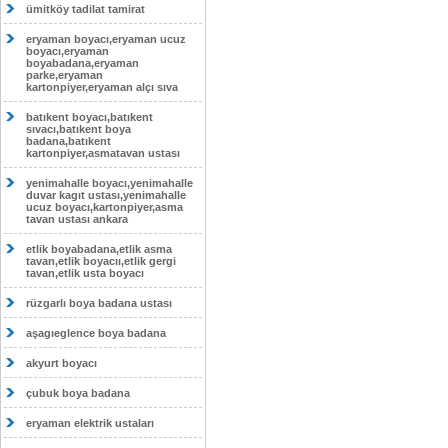
ümitköy tadilat tamirat
eryaman boyacı,eryaman ucuz
boyacı,eryaman
boyabadana,eryaman
parke,eryaman
kartonpiyer,eryaman alçı sıva
batıkent boyacı,batıkent
sıvacı,batıkent boya
badana,batıkent
kartonpiyer,asmatavan ustası
yenimahalle boyacı,yenimahalle
duvar kagıt ustası,yenimahalle
ucuz boyacı,kartonpiyer,asma
tavan ustası ankara
etlik boyabadana,etlik asma
tavan,etlik boyacıı,etlik gergi
tavan,etlik usta boyacı
rüzgarlı boya badana ustası
aşagıeglence boya badana
akyurt boyacı
çubuk boya badana
eryaman elektrik ustaları