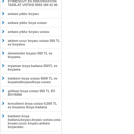
ETİMESĞUT EV DEKORASYON
TADİLAT USTASI 0554 184 41 66
ankara yıldız boyacı
ankara yıldız boya ustası
ankara yıldız boyacı ustası
akdere ucuz boyacı ustası 550 TL
ev boyama
demetevler boyacı 550 TL ev
boyama
eryaman boya badana 550TL ev
boyama
batıkent boya ustası 6500 TL ev
boyama/boyacı/boya ustası
gölbaşı boya ustası 550 TL EV
BOYAMA
konutkent boya ustası 6,500 TL
ev boyama /boya badana
batıkent boya
badana.boyacı.boyacı ustası.usta
boyacı.ucuz boyacı.ankara
boyacıları.