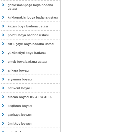
gaziosmanpaşa boya badana
ustası
kırkkonaklar boya badana ustası
kazan boya badana ustası
polatlı boya badana ustası
tuzluçayır boya badana ustası
yüzüncüyıl boya badana
emek boya badana ustası
ankara boyacı
eryaman boyacı
batıkent boyacı
sincan boyacı 0554 184 41 66
keçiören boyacı
çankaya boyacı
ümitköy boyacı