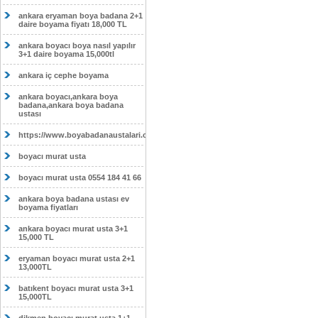
ankara eryaman boya badana 2+1
daire boyama fiyatı 18,000 TL
ankara boyacı boya nasıl yapılır
3+1 daire boyama 15,000tl
ankara iç cephe boyama
ankara boyacı,ankara boya
badana,ankara boya badana
ustası
https://www.boyabadanaustalari.com/
boyacı murat usta
boyacı murat usta 0554 184 41 66
ankara boya badana ustası ev
boyama fiyatları
ankara boyacı murat usta 3+1
15,000 TL
eryaman boyacı murat usta 2+1
13,000TL
batıkent boyacı murat usta 3+1
15,000TL