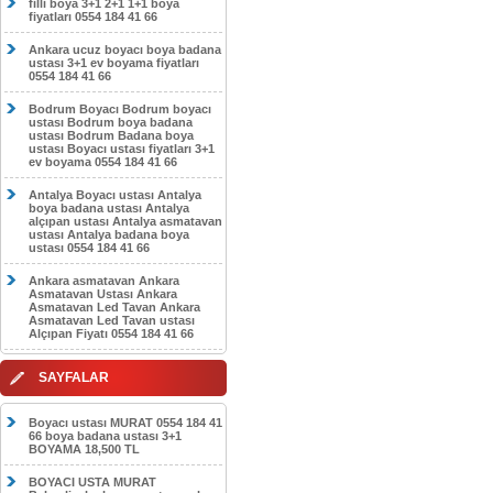
filli boya 3+1 2+1 1+1 boya
fiyatları 0554 184 41 66
Ankara ucuz boyacı boya badana
ustası 3+1 ev boyama fiyatları
0554 184 41 66
Bodrum Boyacı Bodrum boyacı
ustası Bodrum boya badana
ustası Bodrum Badana boya
ustası Boyacı ustası fiyatları 3+1
ev boyama 0554 184 41 66
Antalya Boyacı ustası Antalya
boya badana ustası Antalya
alçıpan ustası Antalya asmatavan
ustası Antalya badana boya
ustası 0554 184 41 66
Ankara asmatavan Ankara
Asmatavan Ustası Ankara
Asmatavan Led Tavan Ankara
Asmatavan Led Tavan ustası
Alçıpan Fiyatı 0554 184 41 66
SAYFALAR
Boyacı ustası MURAT 0554 184 41
66 boya badana ustası 3+1
BOYAMA 18,500 TL
BOYACI USTA MURAT