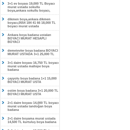
3+1 ev boyası 19,000 TL Boyacı
murat ustada sokullu
boya,ankara sokullu boyacı,
dikmen boya,ankara dikmen
boyacı,0554 184 41 66 18,000 TL
boyacı murat ustada
Ankara boya badana ustaları
BOYACI MURAT HESAPLI
BOYACI
demetevler boya badana BOYACI
MURAT USTADA 3+1 25,000 TL
3+1 daire boyası 16,750 TL boyacı
murat ustada maltepe boya
badana
çayyolu boya badana 1+1 15,000
BOYACI MURAT USTA
ostim boya badana 3+1 20,000 TL
BOYACI MURAT USTA
2+1 daire boyası 14,000 TL boyacı
murat ustada tandoğan boya
badana
2+1 daire boyama murat ustada
14,500 TL kurtuluş boya badana