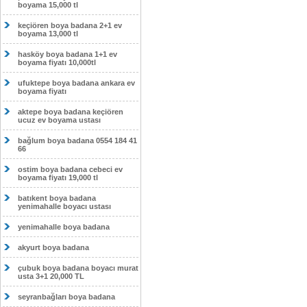
boyama 15,000 tl
keçiören boya badana 2+1 ev
boyama 13,000 tl
hasköy boya badana 1+1 ev
boyama fiyatı 10,000tl
ufuktepe boya badana ankara ev
boyama fiyatı
aktepe boya badana keçiören
ucuz ev boyama ustası
bağlum boya badana 0554 184 41
66
ostim boya badana cebeci ev
boyama fiyatı 19,000 tl
batıkent boya badana
yenimahalle boyacı ustası
yenimahalle boya badana
akyurt boya badana
çubuk boya badana boyacı murat
usta 3+1 20,000 TL
seyranbağları boya badana