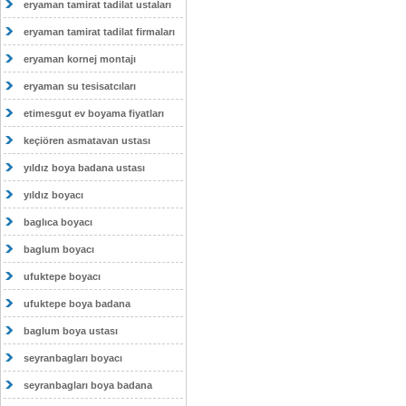
eryaman tamirat tadilat ustaları
eryaman tamirat tadilat firmaları
eryaman kornej montajı
eryaman su tesisatcıları
etimesgut ev boyama fiyatları
keçiören asmatavan ustası
yıldız boya badana ustası
yıldız boyacı
baglıca boyacı
baglum boyacı
ufuktepe boyacı
ufuktepe boya badana
baglum boya ustası
seyranbagları boyacı
seyranbagları boya badana