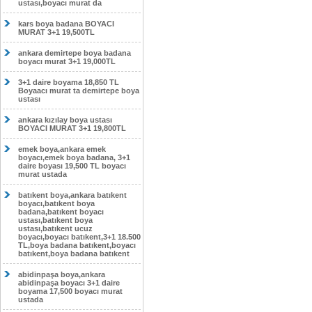
ustası,boyacı murat da
kars boya badana BOYACI
MURAT 3+1 19,500TL
ankara demirtepe boya badana
boyacı murat 3+1 19,000TL
3+1 daire boyama 18,850 TL
Boyaacı murat ta demirtepe boya
ustası
ankara kızılay boya ustası
BOYACI MURAT 3+1 19,800TL
emek boya,ankara emek
boyacı,emek boya badana, 3+1
daire boyası 19,500 TL boyacı
murat ustada
batıkent boya,ankara batıkent
boyacı,batıkent boya
badana,batıkent boyacı
ustası,batıkent boya
ustası,batıkent ucuz
boyacı,boyacı batıkent,3+1 18.500
TL,boya badana batıkent,boyacı
batıkent,boya badana batıkent
abidinpaşa boya,ankara
abidinpaşa boyacı 3+1 daire
boyama 17,500 boyacı murat
ustada