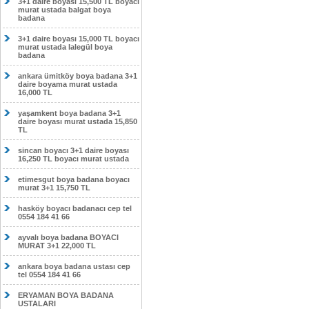
3+1 daire boyası 15,500 TL boyacı
murat ustada balgat boya
badana
3+1 daire boyası 15,000 TL boyacı
murat ustada lalegül boya
badana
ankara ümitköy boya badana 3+1
daire boyama murat ustada
16,000 TL
yaşamkent boya badana 3+1
daire boyası murat ustada 15,850
TL
sincan boyacı 3+1 daire boyası
16,250 TL boyacı murat ustada
etimesgut boya badana boyacı
murat 3+1 15,750 TL
hasköy boyacı badanacı cep tel
0554 184 41 66
ayvalı boya badana BOYACI
MURAT 3+1 22,000 TL
ankara boya badana ustası cep
tel 0554 184 41 66
ERYAMAN BOYA BADANA
USTALARI