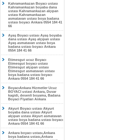
Kahramankazan Boyacı ustası
Kahramankazan boyaba dana
ustası Kahramankazan alçıpan
ustası Kahramankazan
asmatavan ustası boya badana
ustası boyacı Ankara 0554 184 41
66
Ayaş Boyacı ustası Ayaş boyaba
dana ustası Ayaş alçıpan ustası
Ayaş asmatavan ustası boya
badana ustası boyacı Ankara
0554 184 41 66
Etimesgut ucuz Boyacı
Etimesgut boyacı ustası
Etimesgut alçıpan ustası
Etimesgut asmatavan ustası
boya badana ustası boyacı
Ankara 0554 184 41 66
BoyacıAnkara Hizmetler Ucuz
BOYACI ustasi Ankara, Duvar
kagidi, desenli boyama, Badana
Boyaci Fiyatları Ankara
Akyurt Boyacı ustası Akyurt
boyaba dana ustası Akyurt
alçıpan ustası Akyurt asmatavan
ustası boya badana ustası boyacı
Ankara 0554 184 41 66
Ankara boyacı ustası,Ankara
boya badana ustası,Ankara