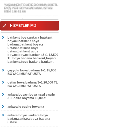
0554 184 41 66
AKDERE DAİRE BOYAMA 1000TL
EV,İŞYERİ BOYA BADANA USTASI
0554 184 41 66
HİZMETLERİMİZ
CEBECİ DAİRE BOYAMA 1000TL
EV,İŞYERİ BOYA BADANA USTASI
0554 184 41 66
batıkent boya,ankara batıkent
boyacı,batıkent boya
HASKÖY DAİRE BOYAMA 1000TL
badana,batıkent boyacı
EV,İŞYERİ BOYA BADANA USTASI
ustası,batıkent boya
0554 184 41 66
ustası,batıkent ucuz
boyacı,boyacı batıkent,3+1 18.500
GÖLBAŞI DAİRE BOYAMA 1000TL
TL,boya badana batıkent,boyacı
EV,İŞYERİ BOYA BADANA USTASI
batıkent,boya badana batıkent
0554 184 41 66
çayyolu boya badana 1+1 15,000
SOKULLU DAİRE BOYAMA 1000TL
BOYACI MURAT USTA
EV,İŞYERİ BOYA BADANA USTASI
0554 184 41 66
ostim boya badana 3+1 20,000 TL
BOYACI MURAT USTA
ankara boyacı boya nasıl yapılır
3+1 daire boyama 15,000tl
ankara iç cephe boyama
ankara boyacı,ankara boya
badana,ankara boya badana
ustası