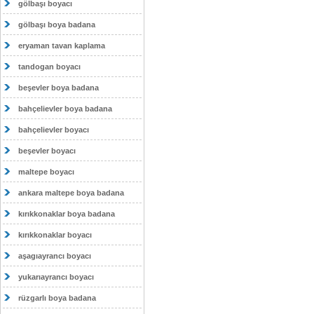
gölbaşı boyacı
gölbaşı boya badana
eryaman tavan kaplama
tandogan boyacı
beşevler boya badana
bahçelievler boya badana
bahçelievler boyacı
beşevler boyacı
maltepe boyacı
ankara maltepe boya badana
kırıkkonaklar boya badana
kırıkkonaklar boyacı
aşagıayrancı boyacı
yukarıayrancı boyacı
rüzgarlı boya badana