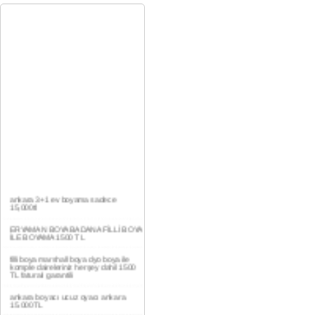
ankara 3+1 ev boyama sadece
15,000tl
ERYAMAN BOYA BADANA FİLLİ BOYA
İLE BOYAMA 1500 TL
filli boya marshall boya dyo boya ile
komple daireleriniz herşey dahil 1500
TL faturalı garantili
ankara boyacı ucuz oyacı ankara
15.000TL
YAŞAMKENT DAİRE BOYAMA 1000TL
EV,İŞYERİ BOYA BADANA USTASI