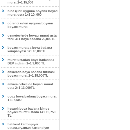
murat 2+1 15,000
bina içleri uyguna boyanır boyacı
murat usta 1+1 10, 000
öğrenci evleri uyguna boyanır
boyacı murat
demetevlerde boyacı murat usta
farkı 3+1 boya badana 20,000TL
boyacı muratda boya badana
kampanyası 3+1 16,000TL
murat ustadan boya badanada
DEV indirim 1+1 9,000 TL
ankarada boya badana fırtınası
boyacı murat 2+1 15,000TL
ankara cebecide boyacı murat
usta 2+1 13,000TL
ucuz boya badana boyacı murat
1+1 8,500
hesaplı boya badana kimde
boyacı murat ustada 4+1 19,750
TL
batıkent kartonpiyer
ustası,eryaman kartonpiyer