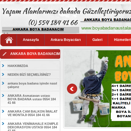
Anasayfa
Ankara Boyacıları
Galeri
Hizmetler
ANKARA BOYA BADANACIM
HAKKIMIZDA
NEDEN BİZİ SEÇMELİSİNİZ?
ankara boya badana işinde nasıl
çalışırız
ANKARA Asmatavan ustası
BOYA BADANA ustası 0554 184
41 66
ANKARA CAM BALKON İMALAT
VE MONTAJI 0554 184 41 66
ANKARA YENİMAHALE KOMPLE
DEKORASYON USTASI 0554 184
41 66