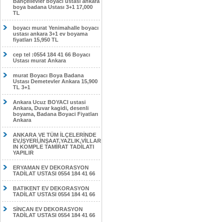
Bahçelievler boyacı ustası ankara
boya badana Ustası 3+1 17,000
TL
boyacı murat Yenimahalle boyacı
ustası ankara 3+1 ev boyama
fiyatları 15,950 TL
cep tel :0554 184 41 66 Boyacı
Ustası murat Ankara
murat Boyacı Boya Badana
Ustası Demetevler Ankara 15,900
TL 3+1
Ankara Ucuz BOYACI ustasi
Ankara, Duvar kagidi, desenli
boyama, Badana Boyaci Fiyatları
Ankara
ANKARA VE TÜM İLÇELERİNDE
EV,İŞYERİ,İNŞAAT,YAZLIK,VİLLAR
IN KOMPLE TAMİRAT TADİLATI
YAPILIR
ERYAMAN EV DEKORASYON
TADİLAT USTASI 0554 184 41 66
BATIKENT EV DEKORASYON
TADİLAT USTASI 0554 184 41 66
SİNCAN EV DEKORASYON
TADİLAT USTASI 0554 184 41 66