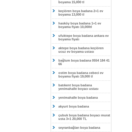
boyama 15,000 tl
keçiören boya badana 2+1 ev
boyama 13,000 tl
hasköy boya badana 1+1 ev
boyama fiyatı 10,000tl
ufuktepe boya badana ankara ev
boyama fiyatı
aktepe boya badana keçiören
ucuz ev boyama ustası
bağlum boya badana 0554 184 41
66
ostim boya badana cebeci ev
boyama fiyatı 19,000 tl
batıkent boya badana
yenimahalle boyacı ustası
yenimahalle boya badana
akyurt boya badana
çubuk boya badana boyacı murat
usta 3+1 20,000 TL
seyranbağları boya badana