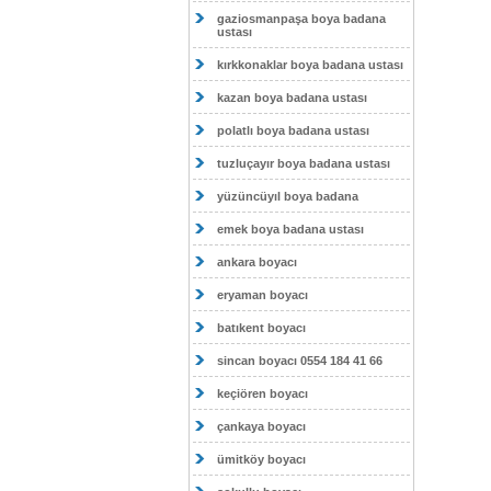
gaziosmanpaşa boya badana
ustası
kırkkonaklar boya badana ustası
kazan boya badana ustası
polatlı boya badana ustası
tuzluçayır boya badana ustası
yüzüncüyıl boya badana
emek boya badana ustası
ankara boyacı
eryaman boyacı
batıkent boyacı
sincan boyacı 0554 184 41 66
keçiören boyacı
çankaya boyacı
ümitköy boyacı