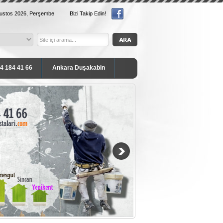
ğustos 2026, Perşembe
Bizi Takip Edin!
54 184 41 66
Ankara Duşakabin