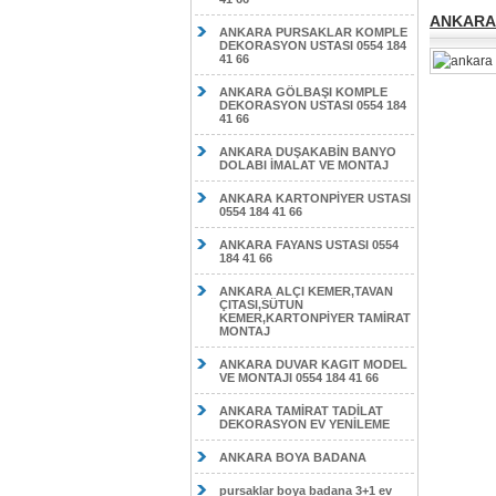
ANKARA 
ANKARA PURSAKLAR KOMPLE
DEKORASYON USTASI 0554 184
41 66
ANKARA GÖLBAŞI KOMPLE
DEKORASYON USTASI 0554 184
41 66
ANKARA DUŞAKABİN BANYO
DOLABI İMALAT VE MONTAJ
ANKARA KARTONPİYER USTASI
0554 184 41 66
ANKARA FAYANS USTASI 0554
184 41 66
ANKARA ALÇI KEMER,TAVAN
ÇITASI,SÜTUN
KEMER,KARTONPİYER TAMİRAT
MONTAJ
ANKARA DUVAR KAGIT MODEL
VE MONTAJI 0554 184 41 66
ANKARA TAMİRAT TADİLAT
DEKORASYON EV YENİLEME
ANKARA BOYA BADANA
pursaklar boya badana 3+1 ev