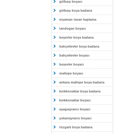
gölbaşı boyacı
gölbaşı boya badana
eryaman tavan kaplama
tandogan boyacı
beşevler boya badana
bahçelievler boya badana
bahçelievler boyacı
beşevler boyacı
maltepe boyacı
ankara maltepe boya badana
kırıkkonaklar boya badana
kırıkkonaklar boyacı
aşagıayrancı boyacı
yukarıayrancı boyacı
rüzgarlı boya badana