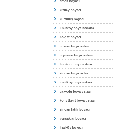
emek boyacı
kızılay boyacı
kurtuluş boyacı
ümitköy boya badana
balgat boyacı
ankara boya ustası
eryaman boya ustası
batıkent boya ustası
sincan boya ustası
ümitköy boya ustası
çayyolu boya ustası
konutkent boya ustası
sincan fatih boyacı
pursaklar boyacı
hasköy boyacı