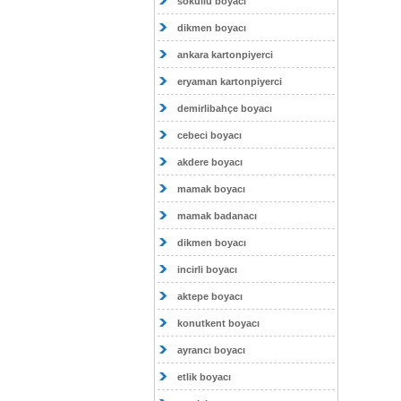
sokullu boyacı
dikmen boyacı
ankara kartonpiyerci
eryaman kartonpiyerci
demirlibahçe boyacı
cebeci boyacı
akdere boyacı
mamak boyacı
mamak badanacı
dikmen boyacı
incirli boyacı
aktepe boyacı
konutkent boyacı
ayrancı boyacı
etlik boyacı