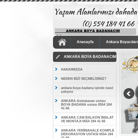
Anasayfa
Ankara Boyacıları
ANKARA BOYA BADANACIM
HAKKIMIZDA
NEDEN BİZİ SEÇMELİSİNİZ?
ankara boya badana işinde nasıl
çalışırız
ANKARA Asmatavan ustası
BOYA BADANA ustası 0554 184
41 66
ANKARA CAM BALKON İMALAT
VE MONTAJI 0554 184 41 66
ANKARA YENİMAHALE KOMPLE
DEKORASYON USTASI 0554 184
41 66