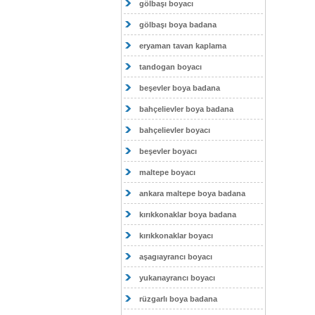
gölbaşı boyacı
gölbaşı boya badana
eryaman tavan kaplama
tandogan boyacı
beşevler boya badana
bahçelievler boya badana
bahçelievler boyacı
beşevler boyacı
maltepe boyacı
ankara maltepe boya badana
kırıkkonaklar boya badana
kırıkkonaklar boyacı
aşagıayrancı boyacı
yukarıayrancı boyacı
rüzgarlı boya badana