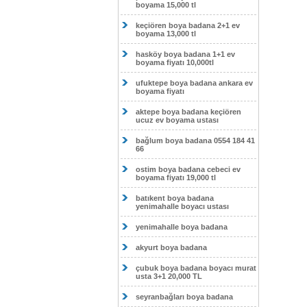
boyama 15,000 tl
keçiören boya badana 2+1 ev
boyama 13,000 tl
hasköy boya badana 1+1 ev
boyama fiyatı 10,000tl
ufuktepe boya badana ankara ev
boyama fiyatı
aktepe boya badana keçiören
ucuz ev boyama ustası
bağlum boya badana 0554 184 41
66
ostim boya badana cebeci ev
boyama fiyatı 19,000 tl
batıkent boya badana
yenimahalle boyacı ustası
yenimahalle boya badana
akyurt boya badana
çubuk boya badana boyacı murat
usta 3+1 20,000 TL
seyranbağları boya badana