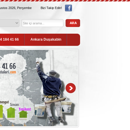
ğustos 2026, Perşembe
Bizi Takip Edin!
54 184 41 66
Ankara Duşakabin