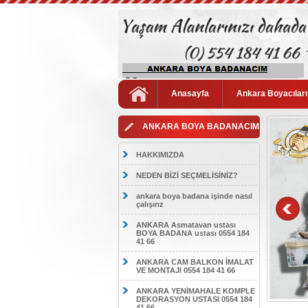
Anasayfa
Ankara Boyacıları
ANKARA BOYA BADANACIM
HAKKIMIZDA
NEDEN BİZİ SEÇMELİSİNİZ?
ankara boya badana işinde nasıl
çalışırız
ANKARA Asmatavan ustası
BOYA BADANA ustası 0554 184
41 66
ANKARA CAM BALKON İMALAT
VE MONTAJI 0554 184 41 66
ANKARA YENİMAHALE KOMPLE
DEKORASYON USTASI 0554 184
41 66