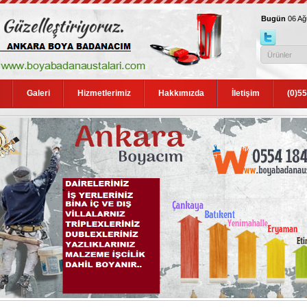
Bugün
06 A
Galeri
Hizmetlerimiz
Hakkımızda
İletişim
(0)5