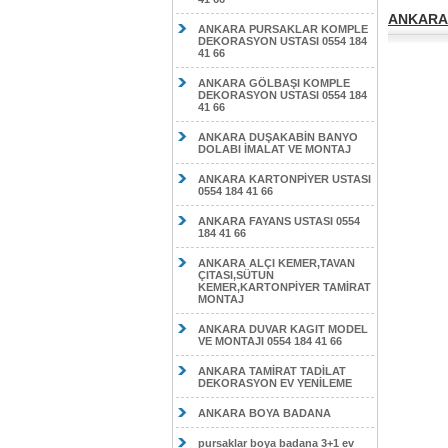
ANKARA 
ANKARA PURSAKLAR KOMPLE
DEKORASYON USTASI 0554 184
41 66
ANKARA GÖLBAŞI KOMPLE
DEKORASYON USTASI 0554 184
41 66
ANKARA DUŞAKABİN BANYO
DOLABI İMALAT VE MONTAJ
ANKARA KARTONPİYER USTASI
0554 184 41 66
ANKARA FAYANS USTASI 0554
184 41 66
ANKARA ALÇI KEMER,TAVAN
ÇITASI,SÜTUN
KEMER,KARTONPİYER TAMİRAT
MONTAJ
ANKARA DUVAR KAGIT MODEL
VE MONTAJI 0554 184 41 66
ANKARA TAMİRAT TADİLAT
DEKORASYON EV YENİLEME
ANKARA BOYA BADANA
pursaklar boya badana 3+1 ev