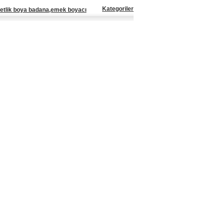
Kategoriler
etlik boya badana,emek boyacı