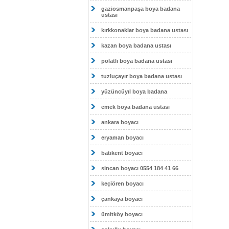
gaziosmanpaşa boya badana
ustası
kırkkonaklar boya badana ustası
kazan boya badana ustası
polatlı boya badana ustası
tuzluçayır boya badana ustası
yüzüncüyıl boya badana
emek boya badana ustası
ankara boyacı
eryaman boyacı
batıkent boyacı
sincan boyacı 0554 184 41 66
keçiören boyacı
çankaya boyacı
ümitköy boyacı