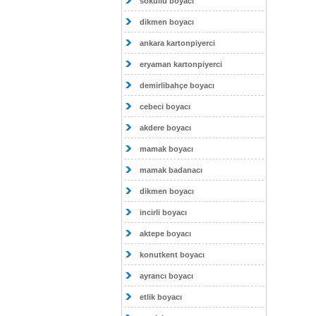
sokullu boyacı
dikmen boyacı
ankara kartonpiyerci
eryaman kartonpiyerci
demirlibahçe boyacı
cebeci boyacı
akdere boyacı
mamak boyacı
mamak badanacı
dikmen boyacı
incirli boyacı
aktepe boyacı
konutkent boyacı
ayrancı boyacı
etlik boyacı