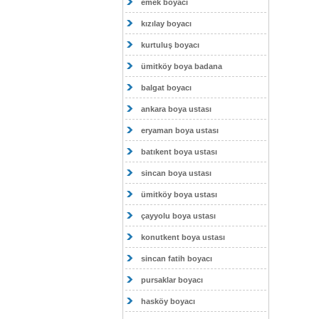
emek boyacı
kızılay boyacı
kurtuluş boyacı
ümitköy boya badana
balgat boyacı
ankara boya ustası
eryaman boya ustası
batıkent boya ustası
sincan boya ustası
ümitköy boya ustası
çayyolu boya ustası
konutkent boya ustası
sincan fatih boyacı
pursaklar boyacı
hasköy boyacı