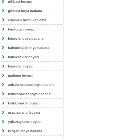
gölbaşı boyacı
gölbaşı boya badana
eryaman tavan kaplama
tandogan boyacı
beşevler boya badana
bahçelievler boya badana
bahçelievler boyacı
beşevler boyacı
maltepe boyacı
ankara maltepe boya badana
kırıkkonaklar boya badana
kırıkkonaklar boyacı
aşagıayrancı boyacı
yukarıayrancı boyacı
rüzgarlı boya badana