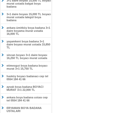
3+1 daire boyası 15,500 TL boyacı
murat ustada balgat boya
badana
3+1 daire boyası 15,000 TL boyacı
murat ustada lalegül boya
badana
ankara ümitköy boya badana 3+1
daire boyama murat ustada
16,000 TL
yaşamkent boya badana 3+1
daire boyası murat ustada 15,850
TL
sincan boyacı 3+1 daire boyası
16,250 TL boyacı murat ustada
etimesgut boya badana boyacı
murat 3+1 15,750 TL
hasköy boyacı badanacı cep tel
0554 184 41 66
ayvalı boya badana BOYACI
MURAT 3+1 22,000 TL
ankara boya badana ustası cep
tel 0554 184 41 66
ERYAMAN BOYA BADANA
USTALARI