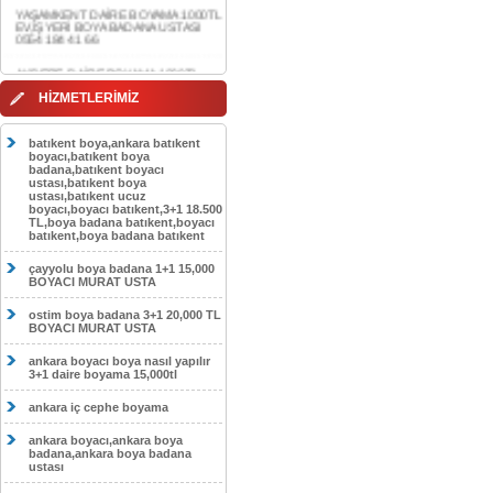
0554 184 41 66
AKDERE DAİRE BOYAMA 1000TL
EV,İŞYERİ BOYA BADANA USTASI
0554 184 41 66
CEBECİ DAİRE BOYAMA 1000TL
HİZMETLERİMİZ
EV,İŞYERİ BOYA BADANA USTASI
0554 184 41 66
batıkent boya,ankara batıkent
HASKÖY DAİRE BOYAMA 1000TL
boyacı,batıkent boya
EV,İŞYERİ BOYA BADANA USTASI
badana,batıkent boyacı
0554 184 41 66
ustası,batıkent boya
ustası,batıkent ucuz
boyacı,boyacı batıkent,3+1 18.500
GÖLBAŞI DAİRE BOYAMA 1000TL
TL,boya badana batıkent,boyacı
EV,İŞYERİ BOYA BADANA USTASI
batıkent,boya badana batıkent
0554 184 41 66
çayyolu boya badana 1+1 15,000
SOKULLU DAİRE BOYAMA 1000TL
BOYACI MURAT USTA
EV,İŞYERİ BOYA BADANA USTASI
0554 184 41 66
ostim boya badana 3+1 20,000 TL
BOYACI MURAT USTA
ankara boyacı boya nasıl yapılır
3+1 daire boyama 15,000tl
ankara iç cephe boyama
ankara boyacı,ankara boya
badana,ankara boya badana
ustası