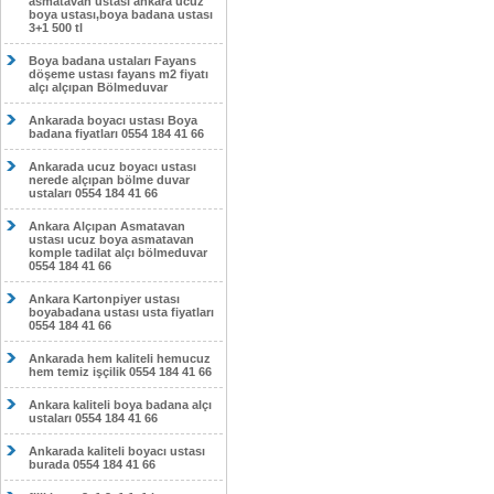
asmatavan ustası ankara ucuz
boya ustası,boya badana ustası
3+1 500 tl
Boya badana ustaları Fayans
döşeme ustası fayans m2 fiyatı
alçı alçıpan Bölmeduvar
Ankarada boyacı ustası Boya
badana fiyatları 0554 184 41 66
Ankarada ucuz boyacı ustası
nerede alçıpan bölme duvar
ustaları 0554 184 41 66
Ankara Alçıpan Asmatavan
ustası ucuz boya asmatavan
komple tadilat alçı bölmeduvar
0554 184 41 66
Ankara Kartonpiyer ustası
boyabadana ustası usta fiyatları
0554 184 41 66
Ankarada hem kaliteli hemucuz
hem temiz işçilik 0554 184 41 66
Ankara kaliteli boya badana alçı
ustaları 0554 184 41 66
Ankarada kaliteli boyacı ustası
burada 0554 184 41 66