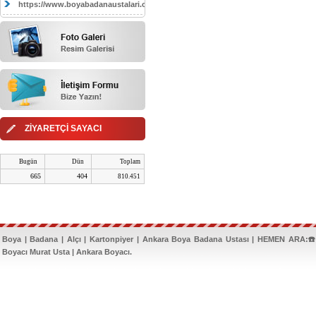
https://www.boyabadanaustalari.com/
ZİYARETÇİ SAYACI
Bugün
Dün
Toplam
665
404
810.451
Boya | Badana | Alçı | Kartonpiyer | Ankara Boya Badana Ustası | HEMEN ARA:☎️
Boyacı Murat Usta | Ankara Boyacı.