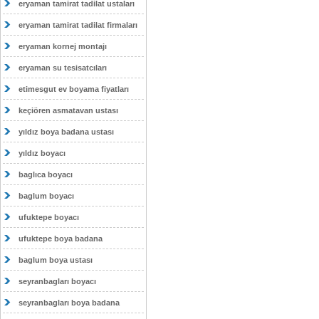
eryaman tamirat tadilat ustaları
eryaman tamirat tadilat firmaları
eryaman kornej montajı
eryaman su tesisatcıları
etimesgut ev boyama fiyatları
keçiören asmatavan ustası
yıldız boya badana ustası
yıldız boyacı
baglıca boyacı
baglum boyacı
ufuktepe boyacı
ufuktepe boya badana
baglum boya ustası
seyranbagları boyacı
seyranbagları boya badana