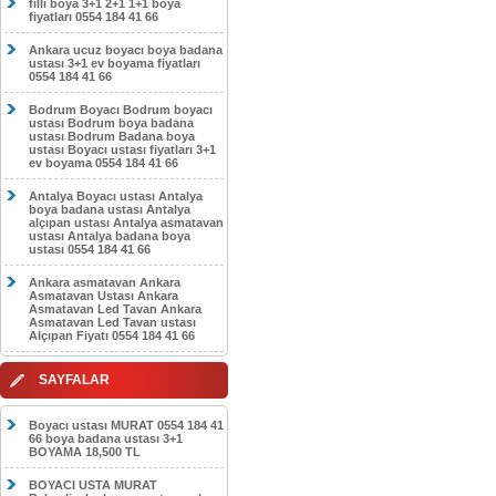
filli boya 3+1 2+1 1+1 boya
fiyatları 0554 184 41 66
Ankara ucuz boyacı boya badana
ustası 3+1 ev boyama fiyatları
0554 184 41 66
Bodrum Boyacı Bodrum boyacı
ustası Bodrum boya badana
ustası Bodrum Badana boya
ustası Boyacı ustası fiyatları 3+1
ev boyama 0554 184 41 66
Antalya Boyacı ustası Antalya
boya badana ustası Antalya
alçıpan ustası Antalya asmatavan
ustası Antalya badana boya
ustası 0554 184 41 66
Ankara asmatavan Ankara
Asmatavan Ustası Ankara
Asmatavan Led Tavan Ankara
Asmatavan Led Tavan ustası
Alçıpan Fiyatı 0554 184 41 66
SAYFALAR
Boyacı ustası MURAT 0554 184 41
66 boya badana ustası 3+1
BOYAMA 18,500 TL
BOYACI USTA MURAT