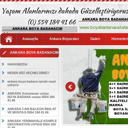
Anasayfa
Ankara Boyacıları
Galeri
Hizmetler
ANKARA BOYA BADANACIM
HAKKIMIZDA
NEDEN BİZİ SEÇMELİSİNİZ?
ankara boya badana işinde nasıl
çalışırız
ANKARA Asmatavan ustası
BOYA BADANA ustası 0554 184
41 66
ANKARA CAM BALKON İMALAT
VE MONTAJI 0554 184 41 66
ANKARA YENİMAHALE KOMPLE
DEKORASYON USTASI 0554 184
41 66