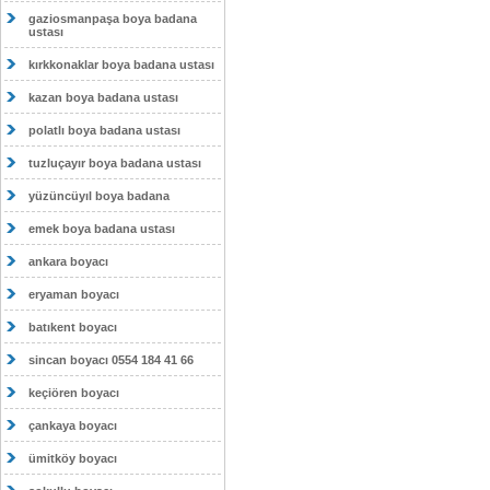
gaziosmanpaşa boya badana
ustası
kırkkonaklar boya badana ustası
kazan boya badana ustası
polatlı boya badana ustası
tuzluçayır boya badana ustası
yüzüncüyıl boya badana
emek boya badana ustası
ankara boyacı
eryaman boyacı
batıkent boyacı
sincan boyacı 0554 184 41 66
keçiören boyacı
çankaya boyacı
ümitköy boyacı