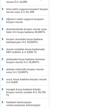
murat 2+1 15,000
bina içleri uyguna boyanır boyacı
murat usta 1+1 10, 000
öğrenci evleri uyguna boyanır
boyacı murat
demetevlerde boyacı murat usta
farkı 3+1 boya badana 20,000TL
boyacı muratda boya badana
kampanyası 3+1 16,000TL
murat ustadan boya badanada
DEV indirim 1+1 9,000 TL
ankarada boya badana fırtınası
boyacı murat 2+1 15,000TL
ankara cebecide boyacı murat
usta 2+1 13,000TL
ucuz boya badana boyacı murat
1+1 8,500
hesaplı boya badana kimde
boyacı murat ustada 4+1 19,750
TL
batıkent kartonpiyer
ustası,eryaman kartonpiyer