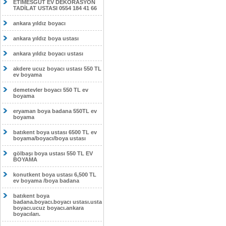
ETİMESĞUT EV DEKORASYON
TADİLAT USTASI 0554 184 41 66
ankara yıldız boyacı
ankara yıldız boya ustası
ankara yıldız boyacı ustası
akdere ucuz boyacı ustası 550 TL
ev boyama
demetevler boyacı 550 TL ev
boyama
eryaman boya badana 550TL ev
boyama
batıkent boya ustası 6500 TL ev
boyama/boyacı/boya ustası
gölbaşı boya ustası 550 TL EV
BOYAMA
konutkent boya ustası 6,500 TL
ev boyama /boya badana
batıkent boya
badana.boyacı.boyacı ustası.usta
boyacı.ucuz boyacı.ankara
boyacıları.