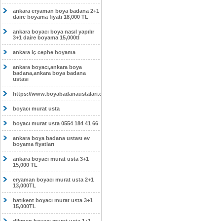
ankara eryaman boya badana 2+1
daire boyama fiyatı 18,000 TL
ankara boyacı boya nasıl yapılır
3+1 daire boyama 15,000tl
ankara iç cephe boyama
ankara boyacı,ankara boya
badana,ankara boya badana
ustası
https://www.boyabadanaustalari.com/
boyacı murat usta
boyacı murat usta 0554 184 41 66
ankara boya badana ustası ev
boyama fiyatları
ankara boyacı murat usta 3+1
15,000 TL
eryaman boyacı murat usta 2+1
13,000TL
batıkent boyacı murat usta 3+1
15,000TL