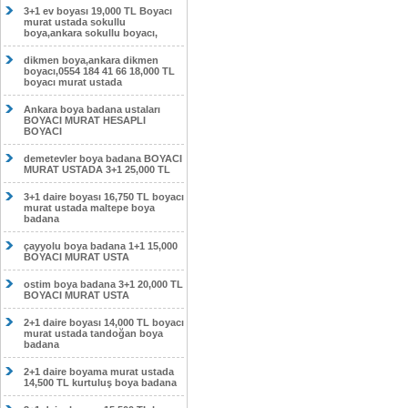
3+1 ev boyası 19,000 TL Boyacı
murat ustada sokullu
boya,ankara sokullu boyacı,
dikmen boya,ankara dikmen
boyacı,0554 184 41 66 18,000 TL
boyacı murat ustada
Ankara boya badana ustaları
BOYACI MURAT HESAPLI
BOYACI
demetevler boya badana BOYACI
MURAT USTADA 3+1 25,000 TL
3+1 daire boyası 16,750 TL boyacı
murat ustada maltepe boya
badana
çayyolu boya badana 1+1 15,000
BOYACI MURAT USTA
ostim boya badana 3+1 20,000 TL
BOYACI MURAT USTA
2+1 daire boyası 14,000 TL boyacı
murat ustada tandoğan boya
badana
2+1 daire boyama murat ustada
14,500 TL kurtuluş boya badana