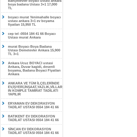
Bahçelievler boyacı ustası ankara
boya badana Ustası 3+1 17,000
TL
boyacı murat Yenimahalle boyacı
ustası ankara 3+1 ev boyama
fiyatları 15,950 TL
cep tel :0554 184 41 66 Boyacı
Ustası murat Ankara
murat Boyacı Boya Badana
Ustası Demetevler Ankara 15,900
TL 3+1
Ankara Ucuz BOYACI ustasi
Ankara, Duvar kagidi, desenli
boyama, Badana Boyaci Fiyatları
Ankara
ANKARA VE TÜM İLÇELERİNDE
EV,İŞYERİ,İNŞAAT,YAZLIK,VİLLAR
IN KOMPLE TAMİRAT TADİLATI
YAPILIR
ERYAMAN EV DEKORASYON
TADİLAT USTASI 0554 184 41 66
BATIKENT EV DEKORASYON
TADİLAT USTASI 0554 184 41 66
SİNCAN EV DEKORASYON
TADİLAT USTASI 0554 184 41 66