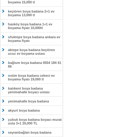
boyama 15,000 tl
keçiören boya badana 2+1 ev
boyama 13,000 tl
hasköy boya badana 1+1 ev
boyama fiyatı 10,000tl
ufuktepe boya badana ankara ev
boyama fiyatı
aktepe boya badana keçiören
ucuz ev boyama ustası
bağlum boya badana 0554 184 41
66
ostim boya badana cebeci ev
boyama fiyatı 19,000 tl
batıkent boya badana
yenimahalle boyacı ustası
yenimahalle boya badana
akyurt boya badana
çubuk boya badana boyacı murat
usta 3+1 20,000 TL
seyranbağları boya badana