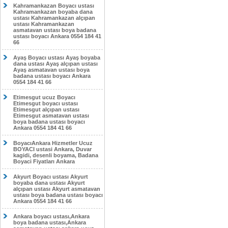
Kahramankazan Boyacı ustası
Kahramankazan boyaba dana
ustası Kahramankazan alçıpan
ustası Kahramankazan
asmatavan ustası boya badana
ustası boyacı Ankara 0554 184 41
66
Ayaş Boyacı ustası Ayaş boyaba
dana ustası Ayaş alçıpan ustası
Ayaş asmatavan ustası boya
badana ustası boyacı Ankara
0554 184 41 66
Etimesgut ucuz Boyacı
Etimesgut boyacı ustası
Etimesgut alçıpan ustası
Etimesgut asmatavan ustası
boya badana ustası boyacı
Ankara 0554 184 41 66
BoyacıAnkara Hizmetler Ucuz
BOYACI ustasi Ankara, Duvar
kagidi, desenli boyama, Badana
Boyaci Fiyatları Ankara
Akyurt Boyacı ustası Akyurt
boyaba dana ustası Akyurt
alçıpan ustası Akyurt asmatavan
ustası boya badana ustası boyacı
Ankara 0554 184 41 66
Ankara boyacı ustası,Ankara
boya badana ustası,Ankara