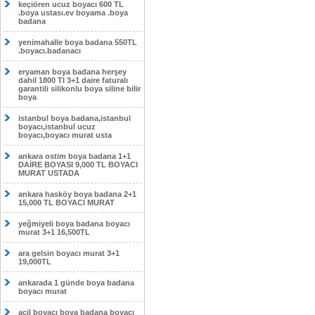
keçiören ucuz boyacı 600 TL
.boya ustası.ev boyama .boya
badana
yenimahalle boya badana 550TL
.boyacı.badanacı
eryaman boya badana herşey
dahil 1800 Tl 3+1 daire faturalı
garantili silikonlu boya siline bilir
boya
istanbul boya badana,istanbul
boyacı,istanbul ucuz
boyacı,boyacı murat usta
ankara ostim boya badana 1+1
DAİRE BOYASI 9,000 TL BOYACI
MURAT USTADA
ankara hasköy boya badana 2+1
15,000 TL BOYACI MURAT
yeğmiyeli boya badana boyacı
murat 3+1 16,500TL
ara gelsin boyacı murat 3+1
19,000TL
ankarada 1 günde boya badana
boyacı murat
acil boyacı boya badana boyacı