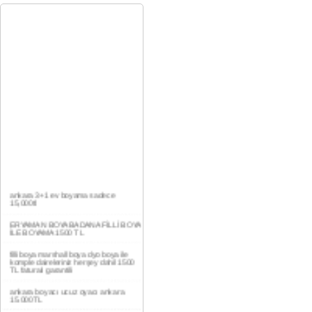
ankara 3+1 ev boyama sadece
15,000tl
ERYAMAN BOYA BADANA FİLLİ BOYA
İLE BOYAMA 1500 TL
filli boya marshall boya dyo boya ile
komple daireleriniz herşey dahil 1500
TL faturalı garantili
ankara boyacı ucuz oyacı ankara
15.000TL
YAŞAMKENT DAİRE BOYAMA 1000TL
EV,İŞYERİ BOYA BADANA USTASI