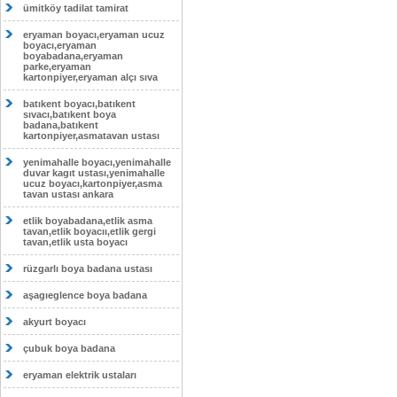
ümitköy tadilat tamirat
eryaman boyacı,eryaman ucuz
boyacı,eryaman
boyabadana,eryaman
parke,eryaman
kartonpiyer,eryaman alçı sıva
batıkent boyacı,batıkent
sıvacı,batıkent boya
badana,batıkent
kartonpiyer,asmatavan ustası
yenimahalle boyacı,yenimahalle
duvar kagıt ustası,yenimahalle
ucuz boyacı,kartonpiyer,asma
tavan ustası ankara
etlik boyabadana,etlik asma
tavan,etlik boyacıı,etlik gergi
tavan,etlik usta boyacı
rüzgarlı boya badana ustası
aşagıeglence boya badana
akyurt boyacı
çubuk boya badana
eryaman elektrik ustaları