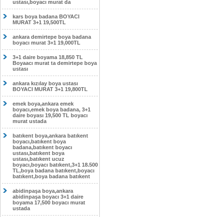
ustası,boyacı murat da
kars boya badana BOYACI
MURAT 3+1 19,500TL
ankara demirtepe boya badana
boyacı murat 3+1 19,000TL
3+1 daire boyama 18,850 TL
Boyaacı murat ta demirtepe boya
ustası
ankara kızılay boya ustası
BOYACI MURAT 3+1 19,800TL
emek boya,ankara emek
boyacı,emek boya badana, 3+1
daire boyası 19,500 TL boyacı
murat ustada
batıkent boya,ankara batıkent
boyacı,batıkent boya
badana,batıkent boyacı
ustası,batıkent boya
ustası,batıkent ucuz
boyacı,boyacı batıkent,3+1 18.500
TL,boya badana batıkent,boyacı
batıkent,boya badana batıkent
abidinpaşa boya,ankara
abidinpaşa boyacı 3+1 daire
boyama 17,500 boyacı murat
ustada