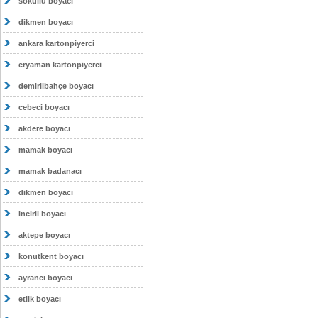
sokullu boyacı
dikmen boyacı
ankara kartonpiyerci
eryaman kartonpiyerci
demirlibahçe boyacı
cebeci boyacı
akdere boyacı
mamak boyacı
mamak badanacı
dikmen boyacı
incirli boyacı
aktepe boyacı
konutkent boyacı
ayrancı boyacı
etlik boyacı