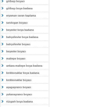
gölbaşı boyacı
gölbaşı boya badana
eryaman tavan kaplama
tandogan boyacı
beşevler boya badana
bahçelievler boya badana
bahçelievler boyacı
beşevler boyacı
maltepe boyacı
ankara maltepe boya badana
kırıkkonaklar boya badana
kırıkkonaklar boyacı
aşagıayrancı boyacı
yukarıayrancı boyacı
rüzgarlı boya badana