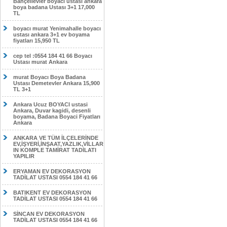
Bahçelievler boyacı ustası ankara
boya badana Ustası 3+1 17,000
TL
boyacı murat Yenimahalle boyacı
ustası ankara 3+1 ev boyama
fiyatları 15,950 TL
cep tel :0554 184 41 66 Boyacı
Ustası murat Ankara
murat Boyacı Boya Badana
Ustası Demetevler Ankara 15,900
TL 3+1
Ankara Ucuz BOYACI ustasi
Ankara, Duvar kagidi, desenli
boyama, Badana Boyaci Fiyatları
Ankara
ANKARA VE TÜM İLÇELERİNDE
EV,İŞYERİ,İNŞAAT,YAZLIK,VİLLAR
IN KOMPLE TAMİRAT TADİLATI
YAPILIR
ERYAMAN EV DEKORASYON
TADİLAT USTASI 0554 184 41 66
BATIKENT EV DEKORASYON
TADİLAT USTASI 0554 184 41 66
SİNCAN EV DEKORASYON
TADİLAT USTASI 0554 184 41 66