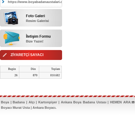
https://www.boyabadanaustalari.com/
ZİYARETÇİ SAYACI
Bugün
Dün
Toplam
26
870
810.682
Boya | Badana | Alçı | Kartonpiyer | Ankara Boya Badana Ustası | HEMEN ARA:☎️
Boyacı Murat Usta | Ankara Boyacı.