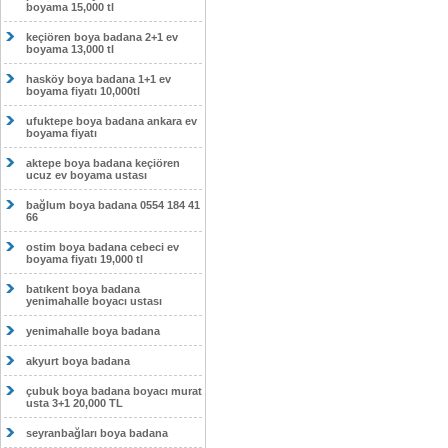
boyama 15,000 tl
keçiören boya badana 2+1 ev
boyama 13,000 tl
hasköy boya badana 1+1 ev
boyama fiyatı 10,000tl
ufuktepe boya badana ankara ev
boyama fiyatı
aktepe boya badana keçiören
ucuz ev boyama ustası
bağlum boya badana 0554 184 41
66
ostim boya badana cebeci ev
boyama fiyatı 19,000 tl
batıkent boya badana
yenimahalle boyacı ustası
yenimahalle boya badana
akyurt boya badana
çubuk boya badana boyacı murat
usta 3+1 20,000 TL
seyranbağları boya badana