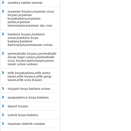
ümitköy tadilat tamirat
eryaman boyacı,eryaman ucuz
boyacı,eryaman
boyabadana,eryaman
parke,eryaman
kartonpiyer,eryaman alçı sıva
batıkent boyacı,batıkent
sıvacı,batıkent boya
badana,batıkent
kartonpiyer,asmatavan ustası
yenimahalle boyacı,yenimahalle
duvar kagıt ustası,yenimahalle
ucuz boyacı,kartonpiyer,asma
tavan ustası ankara
etlik boyabadana,etlik asma
tavan,etlik boyacıı,etlik gergi
tavan,etlik usta boyacı
rüzgarlı boya badana ustası
aşagıeglence boya badana
akyurt boyacı
çubuk boya badana
eryaman elektrik ustaları