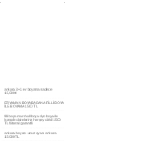
ankara 3+1 ev boyama sadece
15,000tl
ERYAMAN BOYA BADANA FİLLİ BOYA
İLE BOYAMA 1500 TL
filli boya marshall boya dyo boya ile
komple daireleriniz herşey dahil 1500
TL faturalı garantili
ankara boyacı ucuz oyacı ankara
15.000TL
YAŞAMKENT DAİRE BOYAMA 1000TL
EV,İŞYERİ BOYA BADANA USTASI