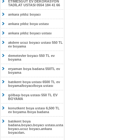
ETİMESĞUT EV DEKORASYON
TADİLAT USTASI 0554 184 41 66
ankara yıldız boyacı
ankara yıldız boya ustası
ankara yıldız boyacı ustası
akdere ucuz boyacı ustası 550 TL
ev boyama
demetevler boyacı 550 TL ev
boyama
eryaman boya badana 550TL ev
boyama
batıkent boya ustası 6500 TL ev
boyama/boyacı/boya ustası
gölbaşı boya ustası 550 TL EV
BOYAMA
konutkent boya ustası 6,500 TL
ev boyama /boya badana
batıkent boya
badana.boyacı.boyacı ustası.usta
boyacı.ucuz boyacı.ankara
boyacıları.