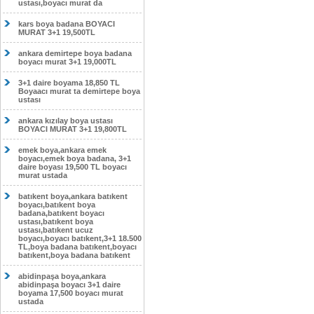
ustası,boyacı murat da
kars boya badana BOYACI
MURAT 3+1 19,500TL
ankara demirtepe boya badana
boyacı murat 3+1 19,000TL
3+1 daire boyama 18,850 TL
Boyaacı murat ta demirtepe boya
ustası
ankara kızılay boya ustası
BOYACI MURAT 3+1 19,800TL
emek boya,ankara emek
boyacı,emek boya badana, 3+1
daire boyası 19,500 TL boyacı
murat ustada
batıkent boya,ankara batıkent
boyacı,batıkent boya
badana,batıkent boyacı
ustası,batıkent boya
ustası,batıkent ucuz
boyacı,boyacı batıkent,3+1 18.500
TL,boya badana batıkent,boyacı
batıkent,boya badana batıkent
abidinpaşa boya,ankara
abidinpaşa boyacı 3+1 daire
boyama 17,500 boyacı murat
ustada