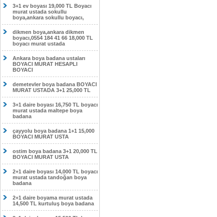
3+1 ev boyası 19,000 TL Boyacı
murat ustada sokullu
boya,ankara sokullu boyacı,
dikmen boya,ankara dikmen
boyacı,0554 184 41 66 18,000 TL
boyacı murat ustada
Ankara boya badana ustaları
BOYACI MURAT HESAPLI
BOYACI
demetevler boya badana BOYACI
MURAT USTADA 3+1 25,000 TL
3+1 daire boyası 16,750 TL boyacı
murat ustada maltepe boya
badana
çayyolu boya badana 1+1 15,000
BOYACI MURAT USTA
ostim boya badana 3+1 20,000 TL
BOYACI MURAT USTA
2+1 daire boyası 14,000 TL boyacı
murat ustada tandoğan boya
badana
2+1 daire boyama murat ustada
14,500 TL kurtuluş boya badana