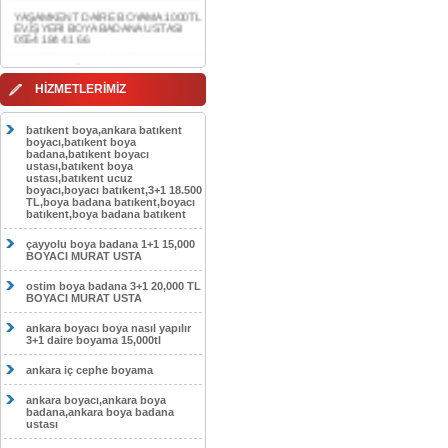
0554 184 41 66
AKDERE DAİRE BOYAMA 1000TL
EV,İŞYERİ BOYA BADANA USTASI
0554 184 41 66
HİZMETLERİMİZ
CEBECİ DAİRE BOYAMA 1000TL
EV,İŞYERİ BOYA BADANA USTASI
0554 184 41 66
batıkent boya,ankara batıkent
boyacı,batıkent boya
HASKÖY DAİRE BOYAMA 1000TL
badana,batıkent boyacı
EV,İŞYERİ BOYA BADANA USTASI
ustası,batıkent boya
0554 184 41 66
ustası,batıkent ucuz
boyacı,boyacı batıkent,3+1 18.500
GÖLBAŞI DAİRE BOYAMA 1000TL
TL,boya badana batıkent,boyacı
EV,İŞYERİ BOYA BADANA USTASI
batıkent,boya badana batıkent
0554 184 41 66
çayyolu boya badana 1+1 15,000
SOKULLU DAİRE BOYAMA 1000TL
BOYACI MURAT USTA
EV,İŞYERİ BOYA BADANA USTASI
0554 184 41 66
ostim boya badana 3+1 20,000 TL
BOYACI MURAT USTA
ankara boyacı boya nasıl yapılır
3+1 daire boyama 15,000tl
ankara iç cephe boyama
ankara boyacı,ankara boya
badana,ankara boya badana
ustası