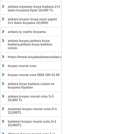
ankara eryaman boya badana 2+1
daire boyama fiyatı 18,000 TL
ankara boyacı boya nasıl yapılır
3+1 daire boyama 15,000tl
ankara iç cephe boyama
ankara boyacı,ankara boya
badana,ankara boya badana
ustası
https://www.boyabadanaustalari.com/
boyacı murat usta
boyacı murat usta 0554 184 41 66
ankara boya badana ustası ev
boyama fiyatları
ankara boyacı murat usta 3+1
15,000 TL
eryaman boyacı murat usta 2+1
13,000TL
batıkent boyacı murat usta 3+1
15,000TL