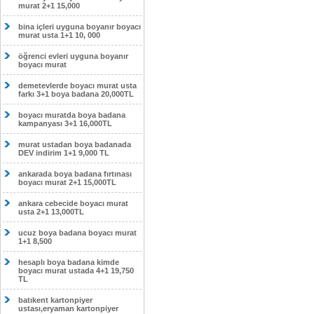
murat 2+1 15,000
bina içleri uyguna boyanır boyacı
murat usta 1+1 10, 000
öğrenci evleri uyguna boyanır
boyacı murat
demetevlerde boyacı murat usta
farkı 3+1 boya badana 20,000TL
boyacı muratda boya badana
kampanyası 3+1 16,000TL
murat ustadan boya badanada
DEV indirim 1+1 9,000 TL
ankarada boya badana fırtınası
boyacı murat 2+1 15,000TL
ankara cebecide boyacı murat
usta 2+1 13,000TL
ucuz boya badana boyacı murat
1+1 8,500
hesaplı boya badana kimde
boyacı murat ustada 4+1 19,750
TL
batıkent kartonpiyer
ustası,eryaman kartonpiyer