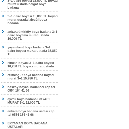
3+1 daire boyası 15,500 TL boyacı
murat ustada balgat boya
badana
3+1 daire boyası 15,000 TL boyacı
murat ustada lalegül boya
badana
ankara ümitköy boya badana 3+1
daire boyama murat ustada
16,000 TL
yaşamkent boya badana 3+1
daire boyası murat ustada 15,850
TL
sincan boyacı 3+1 daire boyası
16,250 TL boyacı murat ustada
etimesgut boya badana boyacı
murat 3+1 15,750 TL
hasköy boyacı badanacı cep tel
0554 184 41 66
ayvalı boya badana BOYACI
MURAT 3+1 22,000 TL
ankara boya badana ustası cep
tel 0554 184 41 66
ERYAMAN BOYA BADANA
USTALARI