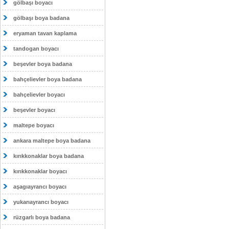
gölbaşı boyacı
gölbaşı boya badana
eryaman tavan kaplama
tandogan boyacı
beşevler boya badana
bahçelievler boya badana
bahçelievler boyacı
beşevler boyacı
maltepe boyacı
ankara maltepe boya badana
kırıkkonaklar boya badana
kırıkkonaklar boyacı
aşagıayrancı boyacı
yukarıayrancı boyacı
rüzgarlı boya badana