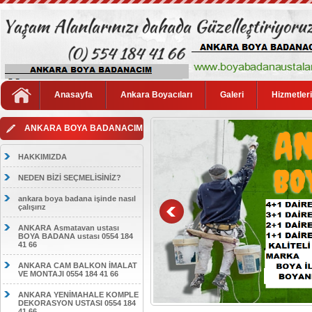
Anasayfa
Ankara Boyacıları
Galeri
Hizmetler
ANKARA BOYA BADANACIM
HAKKIMIZDA
NEDEN BİZİ SEÇMELİSİNİZ?
ankara boya badana işinde nasıl
çalışırız
ANKARA Asmatavan ustası
BOYA BADANA ustası 0554 184
41 66
ANKARA CAM BALKON İMALAT
VE MONTAJI 0554 184 41 66
ANKARA YENİMAHALE KOMPLE
DEKORASYON USTASI 0554 184
41 66