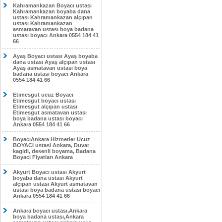
Kahramankazan Boyacı ustası
Kahramankazan boyaba dana
ustası Kahramankazan alçıpan
ustası Kahramankazan
asmatavan ustası boya badana
ustası boyacı Ankara 0554 184 41
66
Ayaş Boyacı ustası Ayaş boyaba
dana ustası Ayaş alçıpan ustası
Ayaş asmatavan ustası boya
badana ustası boyacı Ankara
0554 184 41 66
Etimesgut ucuz Boyacı
Etimesgut boyacı ustası
Etimesgut alçıpan ustası
Etimesgut asmatavan ustası
boya badana ustası boyacı
Ankara 0554 184 41 66
BoyacıAnkara Hizmetler Ucuz
BOYACI ustasi Ankara, Duvar
kagidi, desenli boyama, Badana
Boyaci Fiyatları Ankara
Akyurt Boyacı ustası Akyurt
boyaba dana ustası Akyurt
alçıpan ustası Akyurt asmatavan
ustası boya badana ustası boyacı
Ankara 0554 184 41 66
Ankara boyacı ustası,Ankara
boya badana ustası,Ankara