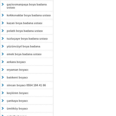
gaziosmanpaşa boya badana
ustası
kırkkonaklar boya badana ustası
kazan boya badana ustası
polatlı boya badana ustası
tuzluçayır boya badana ustası
yüzüncüyıl boya badana
emek boya badana ustası
ankara boyacı
eryaman boyacı
batıkent boyacı
sincan boyacı 0554 184 41 66
keçiören boyacı
çankaya boyacı
ümitköy boyacı