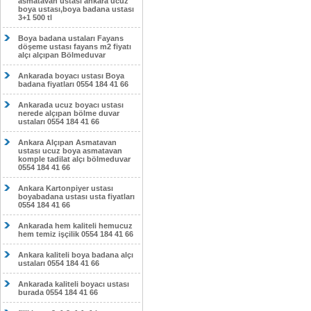
asmatavan ustası ankara ucuz
boya ustası,boya badana ustası
3+1 500 tl
Boya badana ustaları Fayans
döşeme ustası fayans m2 fiyatı
alçı alçıpan Bölmeduvar
Ankarada boyacı ustası Boya
badana fiyatları 0554 184 41 66
Ankarada ucuz boyacı ustası
nerede alçıpan bölme duvar
ustaları 0554 184 41 66
Ankara Alçıpan Asmatavan
ustası ucuz boya asmatavan
komple tadilat alçı bölmeduvar
0554 184 41 66
Ankara Kartonpiyer ustası
boyabadana ustası usta fiyatları
0554 184 41 66
Ankarada hem kaliteli hemucuz
hem temiz işçilik 0554 184 41 66
Ankara kaliteli boya badana alçı
ustaları 0554 184 41 66
Ankarada kaliteli boyacı ustası
burada 0554 184 41 66