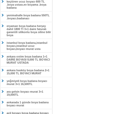
keçiören ucuz boyacı 600 TL
.boya ustası.ev boyama .boya
badana
yenimahalle boya badana 550TL
.boyacı.badanacı
eryaman boya badana herşey
dahil 1800 Tl 3+1 daire faturalı
garantili silikonlu boya siline bilir
boya
istanbul boya badana,istanbul
boyacı,istanbul ucuz
boyacı,boyacı murat usta
ankara ostim boya badana 1+1
DAİRE BOYASI 9,000 TL BOYACI
MURAT USTADA
ankara hasköy boya badana 2+1
15,000 TL BOYACI MURAT
yeğmiyeli boya badana boyacı
murat 3+1 16,500TL
ara gelsin boyacı murat 3+1
19,000TL
ankarada 1 günde boya badana
boyacı murat
acil boyacı boya badana boyacı