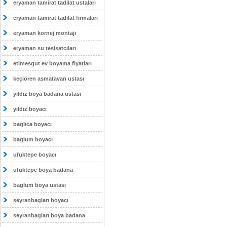
eryaman tamirat tadilat ustaları
eryaman tamirat tadilat firmaları
eryaman kornej montajı
eryaman su tesisatcıları
etimesgut ev boyama fiyatları
keçiören asmatavan ustası
yıldız boya badana ustası
yıldız boyacı
baglıca boyacı
baglum boyacı
ufuktepe boyacı
ufuktepe boya badana
baglum boya ustası
seyranbagları boyacı
seyranbagları boya badana