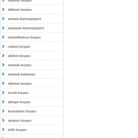
sokullu boyacı
dikmen boyacı
ankara kartonpiyerci
eryaman kartonpiyerci
demirlibahçe boyacı
cebeci boyacı
akdere boyacı
mamak boyacı
mamak badanacı
dikmen boyacı
incirli boyacı
aktepe boyacı
konutkent boyacı
ayrancı boyacı
etlik boyacı