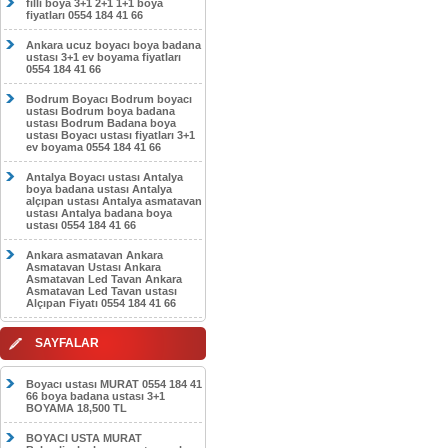
filli boya 3+1 2+1 1+1 boya
fiyatları 0554 184 41 66
Ankara ucuz boyacı boya badana
ustası 3+1 ev boyama fiyatları
0554 184 41 66
Bodrum Boyacı Bodrum boyacı
ustası Bodrum boya badana
ustası Bodrum Badana boya
ustası Boyacı ustası fiyatları 3+1
ev boyama 0554 184 41 66
Antalya Boyacı ustası Antalya
boya badana ustası Antalya
alçıpan ustası Antalya asmatavan
ustası Antalya badana boya
ustası 0554 184 41 66
Ankara asmatavan Ankara
Asmatavan Ustası Ankara
Asmatavan Led Tavan Ankara
Asmatavan Led Tavan ustası
Alçıpan Fiyatı 0554 184 41 66
SAYFALAR
Boyacı ustası MURAT 0554 184 41
66 boya badana ustası 3+1
BOYAMA 18,500 TL
BOYACI USTA MURAT