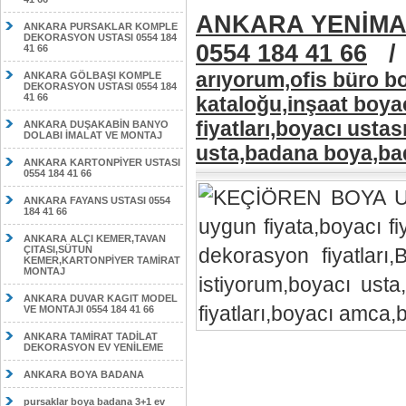
ANKARA YENİMA
ANKARA PURSAKLAR KOMPLE
DEKORASYON USTASI 0554 184
0554 184 41 66
41 66
arıyorum,ofis büro bo
ANKARA GÖLBAŞI KOMPLE
DEKORASYON USTASI 0554 184
41 66
kataloğu,inşaat boya
fiyatları,boyacı usta
ANKARA DUŞAKABİN BANYO
DOLABI İMALAT VE MONTAJ
usta,badana boya,b
ANKARA KARTONPİYER USTASI
0554 184 41 66
ANKARA FAYANS USTASI 0554
184 41 66
ANKARA ALÇI KEMER,TAVAN
ÇITASI,SÜTUN
KEMER,KARTONPİYER TAMİRAT
MONTAJ
ANKARA DUVAR KAGIT MODEL
VE MONTAJI 0554 184 41 66
ANKARA TAMİRAT TADİLAT
DEKORASYON EV YENİLEME
ANKARA BOYA BADANA
pursaklar boya badana 3+1 ev