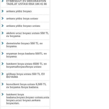
ETİMESĞUT EV DEKORASYON
TADİLAT USTASI 0554 184 41 66
ankara yıldız boyacı
ankara yıldız boya ustası
ankara yıldız boyacı ustası
akdere ucuz boyacı ustası 550 TL
ev boyama
demetevler boyacı 550 TL ev
boyama
eryaman boya badana 550TL ev
boyama
batıkent boya ustası 6500 TL ev
boyama/boyacı/boya ustası
gölbaşı boya ustası 550 TL EV
BOYAMA
konutkent boya ustası 6,500 TL
ev boyama /boya badana
batıkent boya
badana.boyacı.boyacı ustası.usta
boyacı.ucuz boyacı.ankara
boyacıları.