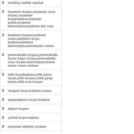
ümitköy tadilat tamirat
eryaman boyacı,eryaman ucuz
boyacı,eryaman
boyabadana,eryaman
parke,eryaman
kartonpiyer,eryaman alçı sıva
batıkent boyacı,batıkent
sıvacı,batıkent boya
badana,batıkent
kartonpiyer,asmatavan ustası
yenimahalle boyacı,yenimahalle
duvar kagıt ustası,yenimahalle
ucuz boyacı,kartonpiyer,asma
tavan ustası ankara
etlik boyabadana,etlik asma
tavan,etlik boyacıı,etlik gergi
tavan,etlik usta boyacı
rüzgarlı boya badana ustası
aşagıeglence boya badana
akyurt boyacı
çubuk boya badana
eryaman elektrik ustaları