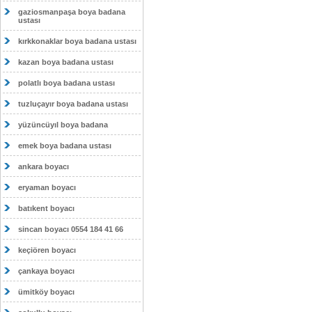
gaziosmanpaşa boya badana
ustası
kırkkonaklar boya badana ustası
kazan boya badana ustası
polatlı boya badana ustası
tuzluçayır boya badana ustası
yüzüncüyıl boya badana
emek boya badana ustası
ankara boyacı
eryaman boyacı
batıkent boyacı
sincan boyacı 0554 184 41 66
keçiören boyacı
çankaya boyacı
ümitköy boyacı