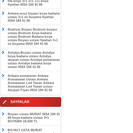
filli boya 3+1 2+1 1+1 boya
fiyatları 0554 184 41 66
Ankara ucuz boyacı boya badana
ustası 3+1 ev boyama fiyatları
0554 184 41 66
Bodrum Boyacı Bodrum boyacı
ustası Bodrum boya badana
ustası Bodrum Badana boya
ustası Boyacı ustası fiyatları 3+1
ev boyama 0554 184 41 66
Antalya Boyacı ustası Antalya
boya badana ustası Antalya
alçıpan ustası Antalya asmatavan
ustası Antalya badana boya
ustası 0554 184 41 66
Ankara asmatavan Ankara
Asmatavan Ustası Ankara
Asmatavan Led Tavan Ankara
Asmatavan Led Tavan ustası
Alçıpan Fiyatı 0554 184 41 66
SAYFALAR
Boyacı ustası MURAT 0554 184 41
66 boya badana ustası 3+1
BOYAMA 18,500 TL
BOYACI USTA MURAT