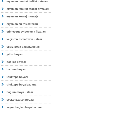
eryaman tamirat tadilat ustaları
eryaman tamirat tadilat firmaları
eryaman kornej montajı
eryaman su tesisatcıları
etimesgut ev boyama fiyatları
keçiören asmatavan ustası
yıldız boya badana ustası
yıldız boyacı
baglıca boyacı
baglum boyacı
ufuktepe boyacı
ufuktepe boya badana
baglum boya ustası
seyranbagları boyacı
seyranbagları boya badana