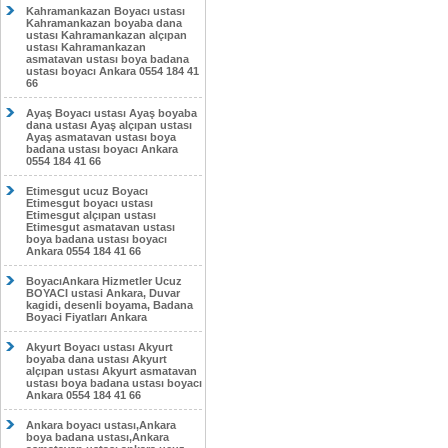
Kahramankazan Boyacı ustası
Kahramankazan boyaba dana
ustası Kahramankazan alçıpan
ustası Kahramankazan
asmatavan ustası boya badana
ustası boyacı Ankara 0554 184 41
66
Ayaş Boyacı ustası Ayaş boyaba
dana ustası Ayaş alçıpan ustası
Ayaş asmatavan ustası boya
badana ustası boyacı Ankara
0554 184 41 66
Etimesgut ucuz Boyacı
Etimesgut boyacı ustası
Etimesgut alçıpan ustası
Etimesgut asmatavan ustası
boya badana ustası boyacı
Ankara 0554 184 41 66
BoyacıAnkara Hizmetler Ucuz
BOYACI ustasi Ankara, Duvar
kagidi, desenli boyama, Badana
Boyaci Fiyatları Ankara
Akyurt Boyacı ustası Akyurt
boyaba dana ustası Akyurt
alçıpan ustası Akyurt asmatavan
ustası boya badana ustası boyacı
Ankara 0554 184 41 66
Ankara boyacı ustası,Ankara
boya badana ustası,Ankara