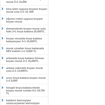
murat 2+1 15,000
bina içleri uyguna boyanır boyacı
murat usta 1+1 10, 000
öğrenci evleri uyguna boyanır
boyacı murat
demetevlerde boyacı murat usta
farkı 3+1 boya badana 20,000TL
boyacı muratda boya badana
kampanyası 3+1 16,000TL
murat ustadan boya badanada
DEV indirim 1+1 9,000 TL
ankarada boya badana fırtınası
boyacı murat 2+1 15,000TL
ankara cebecide boyacı murat
usta 2+1 13,000TL
ucuz boya badana boyacı murat
1+1 8,500
hesaplı boya badana kimde
boyacı murat ustada 4+1 19,750
TL
batıkent kartonpiyer
ustası,eryaman kartonpiyer