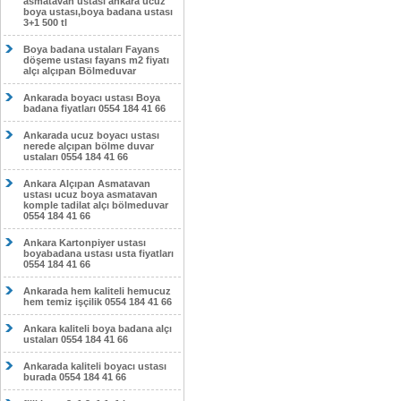
asmatavan ustası ankara ucuz
boya ustası,boya badana ustası
3+1 500 tl
Boya badana ustaları Fayans
döşeme ustası fayans m2 fiyatı
alçı alçıpan Bölmeduvar
Ankarada boyacı ustası Boya
badana fiyatları 0554 184 41 66
Ankarada ucuz boyacı ustası
nerede alçıpan bölme duvar
ustaları 0554 184 41 66
Ankara Alçıpan Asmatavan
ustası ucuz boya asmatavan
komple tadilat alçı bölmeduvar
0554 184 41 66
Ankara Kartonpiyer ustası
boyabadana ustası usta fiyatları
0554 184 41 66
Ankarada hem kaliteli hemucuz
hem temiz işçilik 0554 184 41 66
Ankara kaliteli boya badana alçı
ustaları 0554 184 41 66
Ankarada kaliteli boyacı ustası
burada 0554 184 41 66