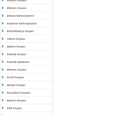
sokullu boyacı
dikmen boyacı
ankara kartonpiyerci
eryaman kartonpiyerci
demirlibahçe boyacı
cebeci boyacı
akdere boyacı
mamak boyacı
mamak badanacı
dikmen boyacı
incirli boyacı
aktepe boyacı
konutkent boyacı
ayrancı boyacı
etlik boyacı