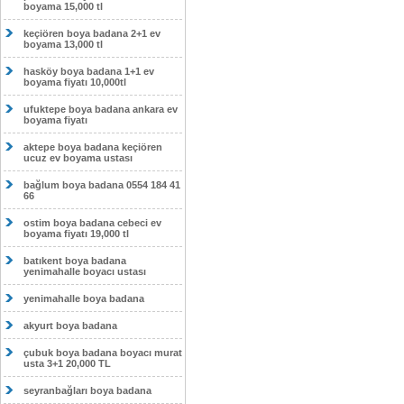
boyama 15,000 tl
keçiören boya badana 2+1 ev
boyama 13,000 tl
hasköy boya badana 1+1 ev
boyama fiyatı 10,000tl
ufuktepe boya badana ankara ev
boyama fiyatı
aktepe boya badana keçiören
ucuz ev boyama ustası
bağlum boya badana 0554 184 41
66
ostim boya badana cebeci ev
boyama fiyatı 19,000 tl
batıkent boya badana
yenimahalle boyacı ustası
yenimahalle boya badana
akyurt boya badana
çubuk boya badana boyacı murat
usta 3+1 20,000 TL
seyranbağları boya badana