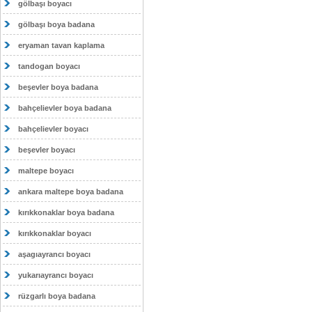
gölbaşı boyacı
gölbaşı boya badana
eryaman tavan kaplama
tandogan boyacı
beşevler boya badana
bahçelievler boya badana
bahçelievler boyacı
beşevler boyacı
maltepe boyacı
ankara maltepe boya badana
kırıkkonaklar boya badana
kırıkkonaklar boyacı
aşagıayrancı boyacı
yukarıayrancı boyacı
rüzgarlı boya badana