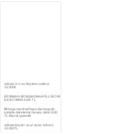
ankara 3+1 ev boyama sadece
15,000tl
ERYAMAN BOYA BADANA FİLLİ BOYA
İLE BOYAMA 1500 TL
filli boya marshall boya dyo boya ile
komple daireleriniz herşey dahil 1500
TL faturalı garantili
ankara boyacı ucuz oyacı ankara
15.000TL
YAŞAMKENT DAİRE BOYAMA 1000TL
EV,İŞYERİ BOYA BADANA USTASI