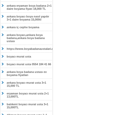
ankara eryaman boya badana 2+1
daire boyama fiyatı 18,000 TL
ankara boyacı boya nasıl yapılır
3+1 daire boyama 15,000tl
ankara iç cephe boyama
ankara boyacı,ankara boya
badana,ankara boya badana
ustası
https://www.boyabadanaustalari.com/
boyacı murat usta
boyacı murat usta 0554 184 41 66
ankara boya badana ustası ev
boyama fiyatları
ankara boyacı murat usta 3+1
15,000 TL
eryaman boyacı murat usta 2+1
13,000TL
batıkent boyacı murat usta 3+1
15,000TL