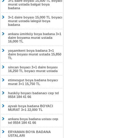
3+1 daire boyası 15,500 TL boyacı
murat ustada balgat boya
badana
3+1 daire boyası 15,000 TL boyacı
murat ustada lalegül boya
badana
ankara ümitköy boya badana 3+1
daire boyama murat ustada
16,000 TL
yaşamkent boya badana 3+1
daire boyası murat ustada 15,850
TL
sincan boyacı 3+1 daire boyası
16,250 TL boyacı murat ustada
etimesgut boya badana boyacı
murat 3+1 15,750 TL
hasköy boyacı badanacı cep tel
0554 184 41 66
ayvalı boya badana BOYACI
MURAT 3+1 22,000 TL
ankara boya badana ustası cep
tel 0554 184 41 66
ERYAMAN BOYA BADANA
USTALARI