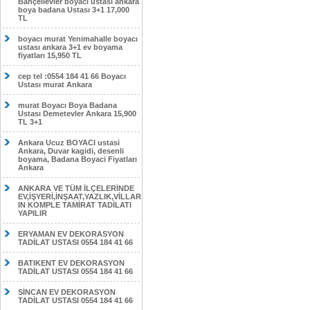
Bahçelievler boyacı ustası ankara
boya badana Ustası 3+1 17,000
TL
boyacı murat Yenimahalle boyacı
ustası ankara 3+1 ev boyama
fiyatları 15,950 TL
cep tel :0554 184 41 66 Boyacı
Ustası murat Ankara
murat Boyacı Boya Badana
Ustası Demetevler Ankara 15,900
TL 3+1
Ankara Ucuz BOYACI ustasi
Ankara, Duvar kagidi, desenli
boyama, Badana Boyaci Fiyatları
Ankara
ANKARA VE TÜM İLÇELERİNDE
EV,İŞYERİ,İNŞAAT,YAZLIK,VİLLAR
IN KOMPLE TAMİRAT TADİLATI
YAPILIR
ERYAMAN EV DEKORASYON
TADİLAT USTASI 0554 184 41 66
BATIKENT EV DEKORASYON
TADİLAT USTASI 0554 184 41 66
SİNCAN EV DEKORASYON
TADİLAT USTASI 0554 184 41 66