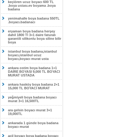
keçiören ucuz boyacı 600 TL
.boya ustası.ev boyama .boya
badana
yenimahalle boya badana 550TL
.boyacı.badanacı
eryaman boya badana herşey
dahil 1800 Tl 3+1 daire faturalı
garantili silikonlu boya siline bilir
boya
istanbul boya badana,istanbul
boyacı,istanbul ucuz
boyacı,boyacı murat usta
ankara ostim boya badana 1+1
DAİRE BOYASI 9,000 TL BOYACI
MURAT USTADA
ankara hasköy boya badana 2+1
15,000 TL BOYACI MURAT
yeğmiyeli boya badana boyacı
murat 3+1 16,500TL
ara gelsin boyacı murat 3+1
19,000TL
ankarada 1 günde boya badana
boyacı murat
acil boyacı boya badana boyacı