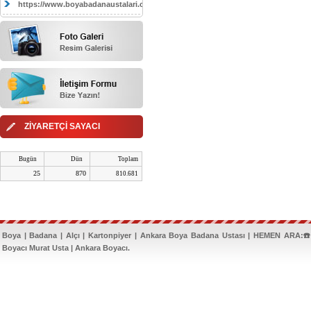
https://www.boyabadanaustalari.com/
ZİYARETÇİ SAYACI
Bugün
Dün
Toplam
25
870
810.681
Boya | Badana | Alçı | Kartonpiyer | Ankara Boya Badana Ustası | HEMEN ARA:☎️
Boyacı Murat Usta | Ankara Boyacı.