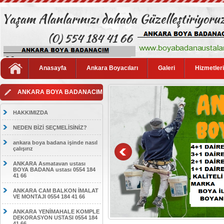
Anasayfa
Ankara Boyacıları
Galeri
Hizmetler
ANKARA BOYA BADANACIM
HAKKIMIZDA
NEDEN BİZİ SEÇMELİSİNİZ?
ankara boya badana işinde nasıl
çalışırız
ANKARA Asmatavan ustası
BOYA BADANA ustası 0554 184
41 66
ANKARA CAM BALKON İMALAT
VE MONTAJI 0554 184 41 66
ANKARA YENİMAHALE KOMPLE
DEKORASYON USTASI 0554 184
41 66