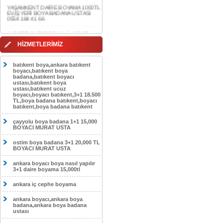
0554 184 41 66
AKDERE DAİRE BOYAMA 1000TL
EV,İŞYERİ BOYA BADANA USTASI
0554 184 41 66
CEBECİ DAİRE BOYAMA 1000TL
HİZMETLERİMİZ
EV,İŞYERİ BOYA BADANA USTASI
0554 184 41 66
batıkent boya,ankara batıkent
HASKÖY DAİRE BOYAMA 1000TL
boyacı,batıkent boya
EV,İŞYERİ BOYA BADANA USTASI
badana,batıkent boyacı
0554 184 41 66
ustası,batıkent boya
ustası,batıkent ucuz
boyacı,boyacı batıkent,3+1 18.500
GÖLBAŞI DAİRE BOYAMA 1000TL
TL,boya badana batıkent,boyacı
EV,İŞYERİ BOYA BADANA USTASI
batıkent,boya badana batıkent
0554 184 41 66
çayyolu boya badana 1+1 15,000
SOKULLU DAİRE BOYAMA 1000TL
BOYACI MURAT USTA
EV,İŞYERİ BOYA BADANA USTASI
0554 184 41 66
ostim boya badana 3+1 20,000 TL
BOYACI MURAT USTA
ankara boyacı boya nasıl yapılır
3+1 daire boyama 15,000tl
ankara iç cephe boyama
ankara boyacı,ankara boya
badana,ankara boya badana
ustası