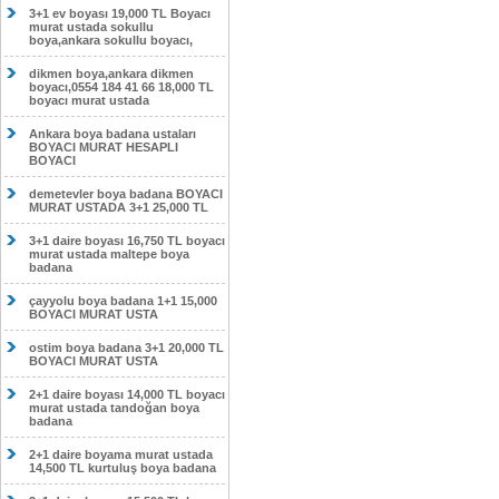
3+1 ev boyası 19,000 TL Boyacı
murat ustada sokullu
boya,ankara sokullu boyacı,
dikmen boya,ankara dikmen
boyacı,0554 184 41 66 18,000 TL
boyacı murat ustada
Ankara boya badana ustaları
BOYACI MURAT HESAPLI
BOYACI
demetevler boya badana BOYACI
MURAT USTADA 3+1 25,000 TL
3+1 daire boyası 16,750 TL boyacı
murat ustada maltepe boya
badana
çayyolu boya badana 1+1 15,000
BOYACI MURAT USTA
ostim boya badana 3+1 20,000 TL
BOYACI MURAT USTA
2+1 daire boyası 14,000 TL boyacı
murat ustada tandoğan boya
badana
2+1 daire boyama murat ustada
14,500 TL kurtuluş boya badana