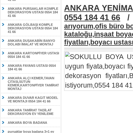
ANKARA YENİMA
ANKARA PURSAKLAR KOMPLE
DEKORASYON USTASI 0554 184
0554 184 41 66
41 66
arıyorum,ofis büro bo
ANKARA GÖLBAŞI KOMPLE
DEKORASYON USTASI 0554 184
41 66
kataloğu,inşaat boya
fiyatları,boyacı usta
ANKARA DUŞAKABİN BANYO
DOLABI İMALAT VE MONTAJ
ANKARA KARTONPİYER USTASI
0554 184 41 66
ANKARA FAYANS USTASI 0554
184 41 66
ANKARA ALÇI KEMER,TAVAN
ÇITASI,SÜTUN
KEMER,KARTONPİYER TAMİRAT
MONTAJ
ANKARA DUVAR KAGIT MODEL
VE MONTAJI 0554 184 41 66
ANKARA TAMİRAT TADİLAT
DEKORASYON EV YENİLEME
ANKARA BOYA BADANA
pursaklar boya badana 3+1 ev