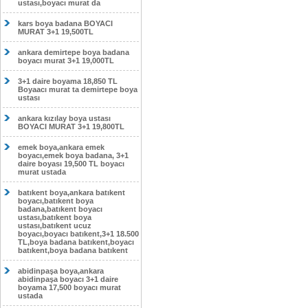
ustası,boyacı murat da
kars boya badana BOYACI
MURAT 3+1 19,500TL
ankara demirtepe boya badana
boyacı murat 3+1 19,000TL
3+1 daire boyama 18,850 TL
Boyaacı murat ta demirtepe boya
ustası
ankara kızılay boya ustası
BOYACI MURAT 3+1 19,800TL
emek boya,ankara emek
boyacı,emek boya badana, 3+1
daire boyası 19,500 TL boyacı
murat ustada
batıkent boya,ankara batıkent
boyacı,batıkent boya
badana,batıkent boyacı
ustası,batıkent boya
ustası,batıkent ucuz
boyacı,boyacı batıkent,3+1 18.500
TL,boya badana batıkent,boyacı
batıkent,boya badana batıkent
abidinpaşa boya,ankara
abidinpaşa boyacı 3+1 daire
boyama 17,500 boyacı murat
ustada