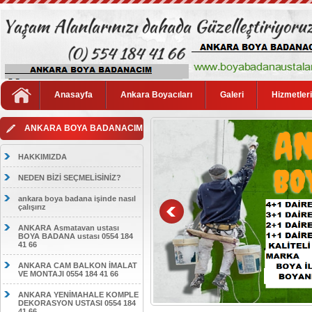
Anasayfa
Ankara Boyacıları
Galeri
Hizmetler
ANKARA BOYA BADANACIM
HAKKIMIZDA
NEDEN BİZİ SEÇMELİSİNİZ?
ankara boya badana işinde nasıl
çalışırız
ANKARA Asmatavan ustası
BOYA BADANA ustası 0554 184
41 66
ANKARA CAM BALKON İMALAT
VE MONTAJI 0554 184 41 66
ANKARA YENİMAHALE KOMPLE
DEKORASYON USTASI 0554 184
41 66