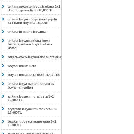
ankara eryaman boya badana 2+1
daire boyama fiyatı 18,000 TL
ankara boyacı boya nasıl yapılır
3+1 daire boyama 15,000tl
ankara iç cephe boyama
ankara boyacı,ankara boya
badana,ankara boya badana
ustası
https://www.boyabadanaustalari.com/
boyacı murat usta
boyacı murat usta 0554 184 41 66
ankara boya badana ustası ev
boyama fiyatları
ankara boyacı murat usta 3+1
15,000 TL
eryaman boyacı murat usta 2+1
13,000TL
batıkent boyacı murat usta 3+1
15,000TL