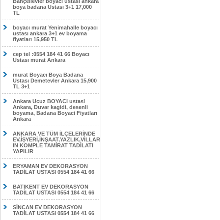
Bahçelievler boyacı ustası ankara
boya badana Ustası 3+1 17,000
TL
boyacı murat Yenimahalle boyacı
ustası ankara 3+1 ev boyama
fiyatları 15,950 TL
cep tel :0554 184 41 66 Boyacı
Ustası murat Ankara
murat Boyacı Boya Badana
Ustası Demetevler Ankara 15,900
TL 3+1
Ankara Ucuz BOYACI ustasi
Ankara, Duvar kagidi, desenli
boyama, Badana Boyaci Fiyatları
Ankara
ANKARA VE TÜM İLÇELERİNDE
EV,İŞYERİ,İNŞAAT,YAZLIK,VİLLAR
IN KOMPLE TAMİRAT TADİLATI
YAPILIR
ERYAMAN EV DEKORASYON
TADİLAT USTASI 0554 184 41 66
BATIKENT EV DEKORASYON
TADİLAT USTASI 0554 184 41 66
SİNCAN EV DEKORASYON
TADİLAT USTASI 0554 184 41 66