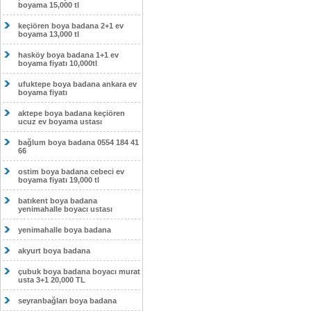
boyama 15,000 tl
keçiören boya badana 2+1 ev
boyama 13,000 tl
hasköy boya badana 1+1 ev
boyama fiyatı 10,000tl
ufuktepe boya badana ankara ev
boyama fiyatı
aktepe boya badana keçiören
ucuz ev boyama ustası
bağlum boya badana 0554 184 41
66
ostim boya badana cebeci ev
boyama fiyatı 19,000 tl
batıkent boya badana
yenimahalle boyacı ustası
yenimahalle boya badana
akyurt boya badana
çubuk boya badana boyacı murat
usta 3+1 20,000 TL
seyranbağları boya badana