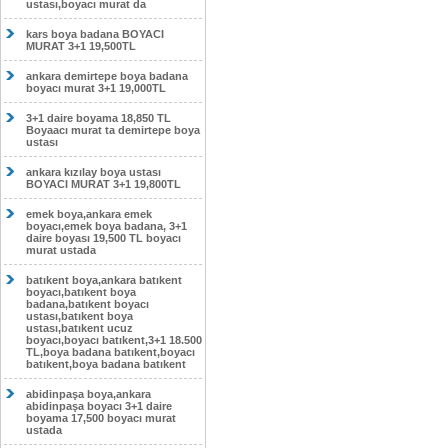
ustası,boyacı murat da
kars boya badana BOYACI
MURAT 3+1 19,500TL
ankara demirtepe boya badana
boyacı murat 3+1 19,000TL
3+1 daire boyama 18,850 TL
Boyaacı murat ta demirtepe boya
ustası
ankara kızılay boya ustası
BOYACI MURAT 3+1 19,800TL
emek boya,ankara emek
boyacı,emek boya badana, 3+1
daire boyası 19,500 TL boyacı
murat ustada
batıkent boya,ankara batıkent
boyacı,batıkent boya
badana,batıkent boyacı
ustası,batıkent boya
ustası,batıkent ucuz
boyacı,boyacı batıkent,3+1 18.500
TL,boya badana batıkent,boyacı
batıkent,boya badana batıkent
abidinpaşa boya,ankara
abidinpaşa boyacı 3+1 daire
boyama 17,500 boyacı murat
ustada