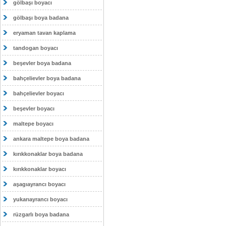
gölbaşı boyacı
gölbaşı boya badana
eryaman tavan kaplama
tandogan boyacı
beşevler boya badana
bahçelievler boya badana
bahçelievler boyacı
beşevler boyacı
maltepe boyacı
ankara maltepe boya badana
kırıkkonaklar boya badana
kırıkkonaklar boyacı
aşagıayrancı boyacı
yukarıayrancı boyacı
rüzgarlı boya badana