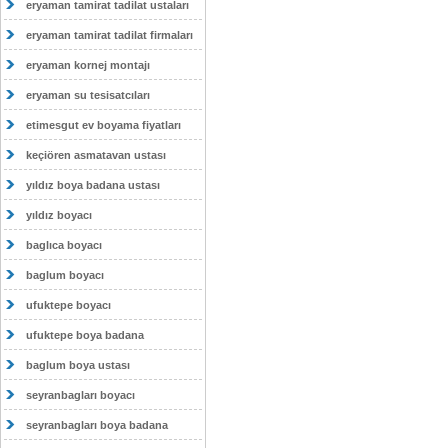
eryaman tamirat tadilat ustaları
eryaman tamirat tadilat firmaları
eryaman kornej montajı
eryaman su tesisatcıları
etimesgut ev boyama fiyatları
keçiören asmatavan ustası
yıldız boya badana ustası
yıldız boyacı
baglıca boyacı
baglum boyacı
ufuktepe boyacı
ufuktepe boya badana
baglum boya ustası
seyranbagları boyacı
seyranbagları boya badana