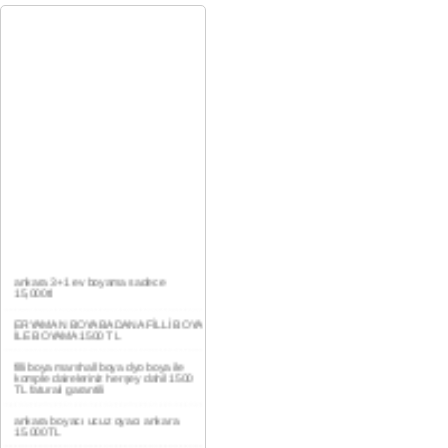
ankara 3+1 ev boyama sadece
15,000tl
ERYAMAN BOYA BADANA FİLLİ BOYA
İLE BOYAMA 1500 TL
filli boya marshall boya dyo boya ile
komple daireleriniz herşey dahil 1500
TL faturalı garantili
ankara boyacı ucuz oyacı ankara
15.000TL
YAŞAMKENT DAİRE BOYAMA 1000TL
EV,İŞYERİ BOYA BADANA USTASI