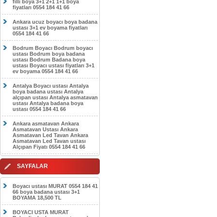
filli boya 3+1 2+1 1+1 boya
fiyatları 0554 184 41 66
Ankara ucuz boyacı boya badana
ustası 3+1 ev boyama fiyatları
0554 184 41 66
Bodrum Boyacı Bodrum boyacı
ustası Bodrum boya badana
ustası Bodrum Badana boya
ustası Boyacı ustası fiyatları 3+1
ev boyama 0554 184 41 66
Antalya Boyacı ustası Antalya
boya badana ustası Antalya
alçıpan ustası Antalya asmatavan
ustası Antalya badana boya
ustası 0554 184 41 66
Ankara asmatavan Ankara
Asmatavan Ustası Ankara
Asmatavan Led Tavan Ankara
Asmatavan Led Tavan ustası
Alçıpan Fiyatı 0554 184 41 66
SAYFALAR
Boyacı ustası MURAT 0554 184 41
66 boya badana ustası 3+1
BOYAMA 18,500 TL
BOYACI USTA MURAT