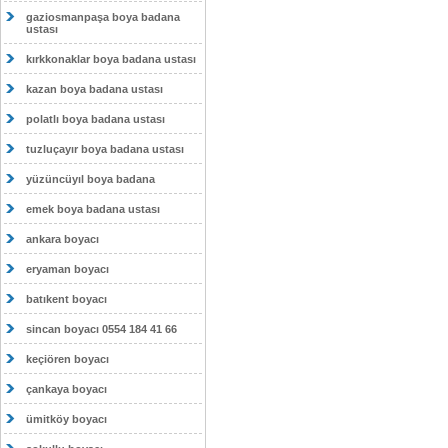
gaziosmanpaşa boya badana
ustası
kırkkonaklar boya badana ustası
kazan boya badana ustası
polatlı boya badana ustası
tuzluçayır boya badana ustası
yüzüncüyıl boya badana
emek boya badana ustası
ankara boyacı
eryaman boyacı
batıkent boyacı
sincan boyacı 0554 184 41 66
keçiören boyacı
çankaya boyacı
ümitköy boyacı