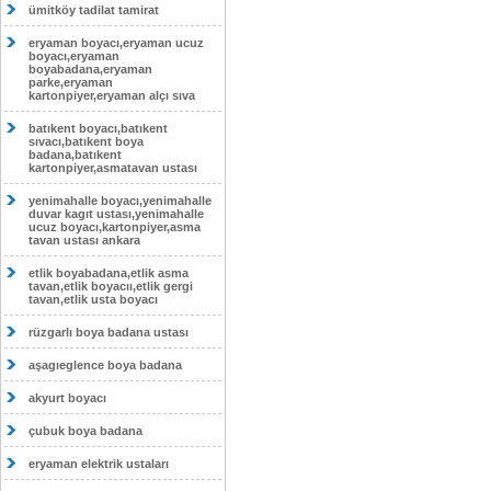
ümitköy tadilat tamirat
eryaman boyacı,eryaman ucuz
boyacı,eryaman
boyabadana,eryaman
parke,eryaman
kartonpiyer,eryaman alçı sıva
batıkent boyacı,batıkent
sıvacı,batıkent boya
badana,batıkent
kartonpiyer,asmatavan ustası
yenimahalle boyacı,yenimahalle
duvar kagıt ustası,yenimahalle
ucuz boyacı,kartonpiyer,asma
tavan ustası ankara
etlik boyabadana,etlik asma
tavan,etlik boyacıı,etlik gergi
tavan,etlik usta boyacı
rüzgarlı boya badana ustası
aşagıeglence boya badana
akyurt boyacı
çubuk boya badana
eryaman elektrik ustaları