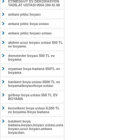
ETİMESĞUT EV DEKORASYON
TADİLAT USTASI 0554 184 41 66
ankara yıldız boyacı
ankara yıldız boya ustası
ankara yıldız boyacı ustası
akdere ucuz boyacı ustası 550 TL
ev boyama
demetevler boyacı 550 TL ev
boyama
eryaman boya badana 550TL ev
boyama
batıkent boya ustası 6500 TL ev
boyama/boyacı/boya ustası
gölbaşı boya ustası 550 TL EV
BOYAMA
konutkent boya ustası 6,500 TL
ev boyama /boya badana
batıkent boya
badana.boyacı.boyacı ustası.usta
boyacı.ucuz boyacı.ankara
boyacıları.