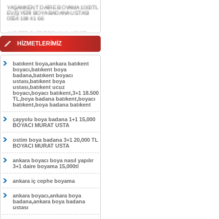
0554 184 41 66
AKDERE DAİRE BOYAMA 1000TL
EV,İŞYERİ BOYA BADANA USTASI
0554 184 41 66
CEBECİ DAİRE BOYAMA 1000TL
HİZMETLERİMİZ
EV,İŞYERİ BOYA BADANA USTASI
0554 184 41 66
batıkent boya,ankara batıkent
HASKÖY DAİRE BOYAMA 1000TL
boyacı,batıkent boya
EV,İŞYERİ BOYA BADANA USTASI
badana,batıkent boyacı
0554 184 41 66
ustası,batıkent boya
ustası,batıkent ucuz
boyacı,boyacı batıkent,3+1 18.500
GÖLBAŞI DAİRE BOYAMA 1000TL
TL,boya badana batıkent,boyacı
EV,İŞYERİ BOYA BADANA USTASI
batıkent,boya badana batıkent
0554 184 41 66
çayyolu boya badana 1+1 15,000
SOKULLU DAİRE BOYAMA 1000TL
BOYACI MURAT USTA
EV,İŞYERİ BOYA BADANA USTASI
0554 184 41 66
ostim boya badana 3+1 20,000 TL
BOYACI MURAT USTA
ankara boyacı boya nasıl yapılır
3+1 daire boyama 15,000tl
ankara iç cephe boyama
ankara boyacı,ankara boya
badana,ankara boya badana
ustası