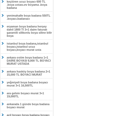
keçiören ucuz boyacı 600 TL
.boya ustası.ev boyama .boya
badana
yenimahalle boya badana 550TL
.boyacı.badanacı
eryaman boya badana herşey
dahil 1800 Tl 3+1 daire faturalı
garantili silikonlu boya siline bilir
boya
istanbul boya badana,istanbul
boyacı,istanbul ucuz
boyacı,boyacı murat usta
ankara ostim boya badana 1+1
DAİRE BOYASI 9,000 TL BOYACI
MURAT USTADA
ankara hasköy boya badana 2+1
15,000 TL BOYACI MURAT
yeğmiyeli boya badana boyacı
murat 3+1 16,500TL
ara gelsin boyacı murat 3+1
19,000TL
ankarada 1 günde boya badana
boyacı murat
acil boyacı boya badana boyacı