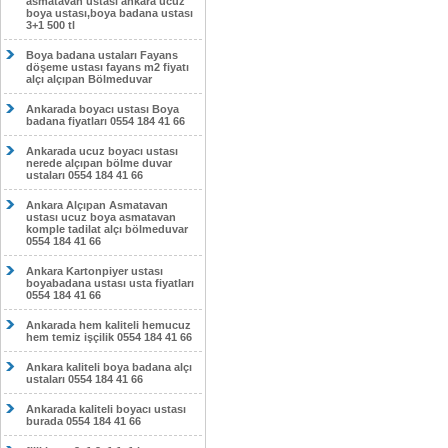
asmatavan ustası ankara ucuz
boya ustası,boya badana ustası
3+1 500 tl
Boya badana ustaları Fayans
döşeme ustası fayans m2 fiyatı
alçı alçıpan Bölmeduvar
Ankarada boyacı ustası Boya
badana fiyatları 0554 184 41 66
Ankarada ucuz boyacı ustası
nerede alçıpan bölme duvar
ustaları 0554 184 41 66
Ankara Alçıpan Asmatavan
ustası ucuz boya asmatavan
komple tadilat alçı bölmeduvar
0554 184 41 66
Ankara Kartonpiyer ustası
boyabadana ustası usta fiyatları
0554 184 41 66
Ankarada hem kaliteli hemucuz
hem temiz işçilik 0554 184 41 66
Ankara kaliteli boya badana alçı
ustaları 0554 184 41 66
Ankarada kaliteli boyacı ustası
burada 0554 184 41 66