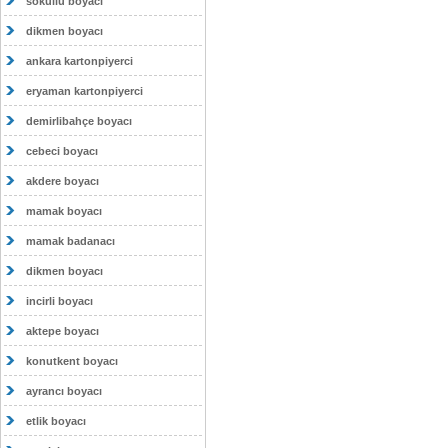
sokullu boyacı
dikmen boyacı
ankara kartonpiyerci
eryaman kartonpiyerci
demirlibahçe boyacı
cebeci boyacı
akdere boyacı
mamak boyacı
mamak badanacı
dikmen boyacı
incirli boyacı
aktepe boyacı
konutkent boyacı
ayrancı boyacı
etlik boyacı