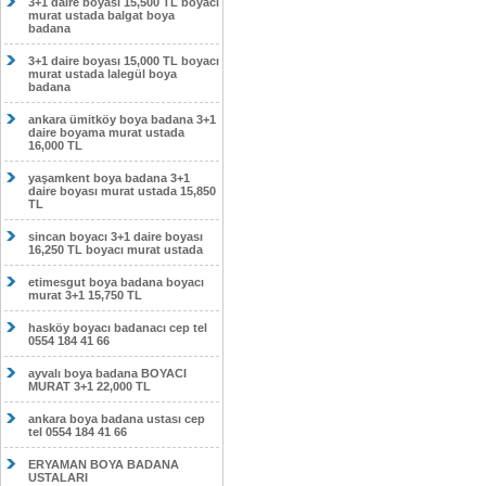
3+1 daire boyası 15,500 TL boyacı
murat ustada balgat boya
badana
3+1 daire boyası 15,000 TL boyacı
murat ustada lalegül boya
badana
ankara ümitköy boya badana 3+1
daire boyama murat ustada
16,000 TL
yaşamkent boya badana 3+1
daire boyası murat ustada 15,850
TL
sincan boyacı 3+1 daire boyası
16,250 TL boyacı murat ustada
etimesgut boya badana boyacı
murat 3+1 15,750 TL
hasköy boyacı badanacı cep tel
0554 184 41 66
ayvalı boya badana BOYACI
MURAT 3+1 22,000 TL
ankara boya badana ustası cep
tel 0554 184 41 66
ERYAMAN BOYA BADANA
USTALARI