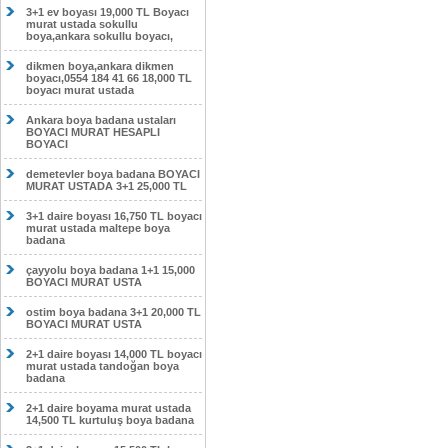
3+1 ev boyası 19,000 TL Boyacı
murat ustada sokullu
boya,ankara sokullu boyacı,
dikmen boya,ankara dikmen
boyacı,0554 184 41 66 18,000 TL
boyacı murat ustada
Ankara boya badana ustaları
BOYACI MURAT HESAPLI
BOYACI
demetevler boya badana BOYACI
MURAT USTADA 3+1 25,000 TL
3+1 daire boyası 16,750 TL boyacı
murat ustada maltepe boya
badana
çayyolu boya badana 1+1 15,000
BOYACI MURAT USTA
ostim boya badana 3+1 20,000 TL
BOYACI MURAT USTA
2+1 daire boyası 14,000 TL boyacı
murat ustada tandoğan boya
badana
2+1 daire boyama murat ustada
14,500 TL kurtuluş boya badana