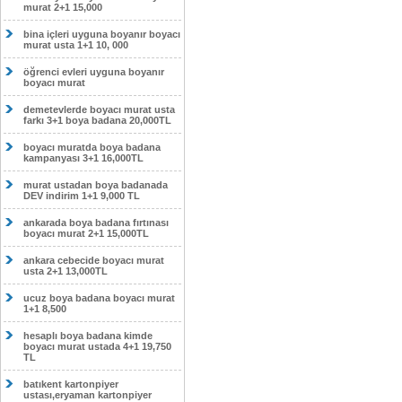
murat 2+1 15,000
bina içleri uyguna boyanır boyacı
murat usta 1+1 10, 000
öğrenci evleri uyguna boyanır
boyacı murat
demetevlerde boyacı murat usta
farkı 3+1 boya badana 20,000TL
boyacı muratda boya badana
kampanyası 3+1 16,000TL
murat ustadan boya badanada
DEV indirim 1+1 9,000 TL
ankarada boya badana fırtınası
boyacı murat 2+1 15,000TL
ankara cebecide boyacı murat
usta 2+1 13,000TL
ucuz boya badana boyacı murat
1+1 8,500
hesaplı boya badana kimde
boyacı murat ustada 4+1 19,750
TL
batıkent kartonpiyer
ustası,eryaman kartonpiyer