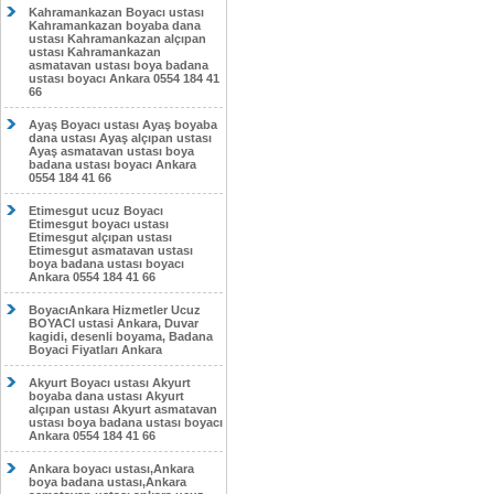
Kahramankazan Boyacı ustası
Kahramankazan boyaba dana
ustası Kahramankazan alçıpan
ustası Kahramankazan
asmatavan ustası boya badana
ustası boyacı Ankara 0554 184 41
66
Ayaş Boyacı ustası Ayaş boyaba
dana ustası Ayaş alçıpan ustası
Ayaş asmatavan ustası boya
badana ustası boyacı Ankara
0554 184 41 66
Etimesgut ucuz Boyacı
Etimesgut boyacı ustası
Etimesgut alçıpan ustası
Etimesgut asmatavan ustası
boya badana ustası boyacı
Ankara 0554 184 41 66
BoyacıAnkara Hizmetler Ucuz
BOYACI ustasi Ankara, Duvar
kagidi, desenli boyama, Badana
Boyaci Fiyatları Ankara
Akyurt Boyacı ustası Akyurt
boyaba dana ustası Akyurt
alçıpan ustası Akyurt asmatavan
ustası boya badana ustası boyacı
Ankara 0554 184 41 66
Ankara boyacı ustası,Ankara
boya badana ustası,Ankara