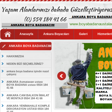
Anasayfa
Ankara Boyacıları
Galeri
Hizmetler
ANKARA BOYA BADANACIM
HAKKIMIZDA
NEDEN BİZİ SEÇMELİSİNİZ?
ankara boya badana işinde nasıl
çalışırız
ANKARA Asmatavan ustası
BOYA BADANA ustası 0554 184
41 66
ANKARA CAM BALKON İMALAT
VE MONTAJI 0554 184 41 66
ANKARA YENİMAHALE KOMPLE
DEKORASYON USTASI 0554 184
41 66