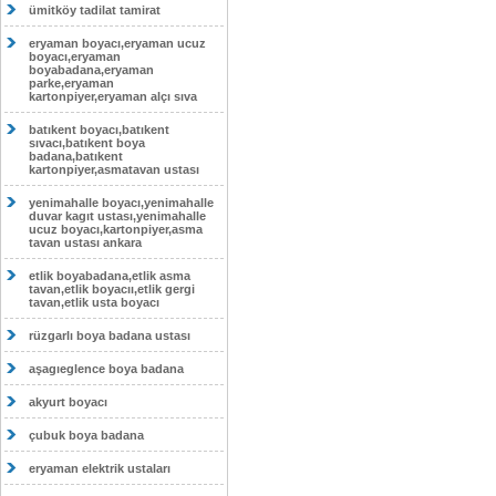
ümitköy tadilat tamirat
eryaman boyacı,eryaman ucuz
boyacı,eryaman
boyabadana,eryaman
parke,eryaman
kartonpiyer,eryaman alçı sıva
batıkent boyacı,batıkent
sıvacı,batıkent boya
badana,batıkent
kartonpiyer,asmatavan ustası
yenimahalle boyacı,yenimahalle
duvar kagıt ustası,yenimahalle
ucuz boyacı,kartonpiyer,asma
tavan ustası ankara
etlik boyabadana,etlik asma
tavan,etlik boyacıı,etlik gergi
tavan,etlik usta boyacı
rüzgarlı boya badana ustası
aşagıeglence boya badana
akyurt boyacı
çubuk boya badana
eryaman elektrik ustaları