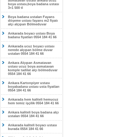
asmatavan ustası ankara ucuz
boya ustası,boya badana ustası
3+1 500 tl
Boya badana ustaları Fayans
döşeme ustası fayans m2 fiyatı
alçı alçıpan Bölmeduvar
Ankarada boyacı ustası Boya
badana fiyatları 0554 184 41 66
Ankarada ucuz boyacı ustası
nerede alçıpan bölme duvar
ustaları 0554 184 41 66
Ankara Alçıpan Asmatavan
ustası ucuz boya asmatavan
komple tadilat alçı bölmeduvar
0554 184 41 66
Ankara Kartonpiyer ustası
boyabadana ustası usta fiyatları
0554 184 41 66
Ankarada hem kaliteli hemucuz
hem temiz işçilik 0554 184 41 66
Ankara kaliteli boya badana alçı
ustaları 0554 184 41 66
Ankarada kaliteli boyacı ustası
burada 0554 184 41 66