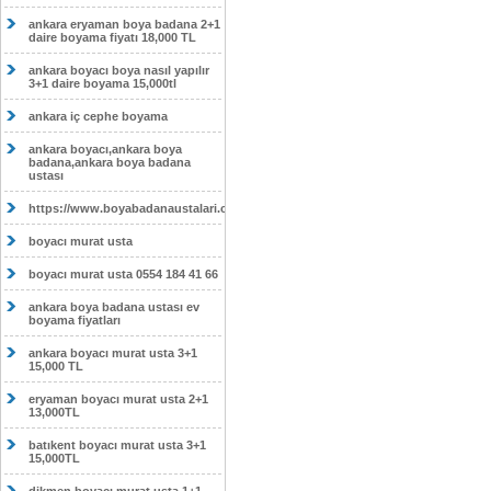
ankara eryaman boya badana 2+1
daire boyama fiyatı 18,000 TL
ankara boyacı boya nasıl yapılır
3+1 daire boyama 15,000tl
ankara iç cephe boyama
ankara boyacı,ankara boya
badana,ankara boya badana
ustası
https://www.boyabadanaustalari.com/
boyacı murat usta
boyacı murat usta 0554 184 41 66
ankara boya badana ustası ev
boyama fiyatları
ankara boyacı murat usta 3+1
15,000 TL
eryaman boyacı murat usta 2+1
13,000TL
batıkent boyacı murat usta 3+1
15,000TL