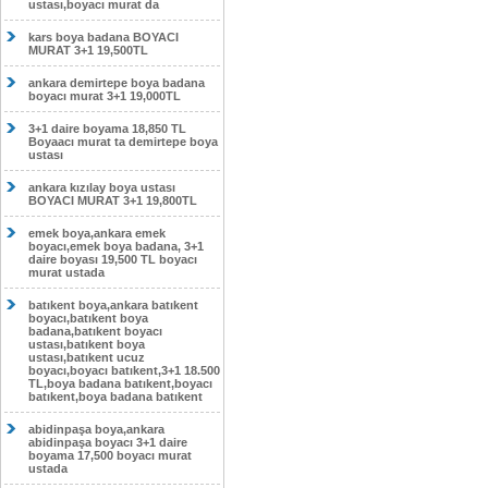
ustası,boyacı murat da
kars boya badana BOYACI
MURAT 3+1 19,500TL
ankara demirtepe boya badana
boyacı murat 3+1 19,000TL
3+1 daire boyama 18,850 TL
Boyaacı murat ta demirtepe boya
ustası
ankara kızılay boya ustası
BOYACI MURAT 3+1 19,800TL
emek boya,ankara emek
boyacı,emek boya badana, 3+1
daire boyası 19,500 TL boyacı
murat ustada
batıkent boya,ankara batıkent
boyacı,batıkent boya
badana,batıkent boyacı
ustası,batıkent boya
ustası,batıkent ucuz
boyacı,boyacı batıkent,3+1 18.500
TL,boya badana batıkent,boyacı
batıkent,boya badana batıkent
abidinpaşa boya,ankara
abidinpaşa boyacı 3+1 daire
boyama 17,500 boyacı murat
ustada