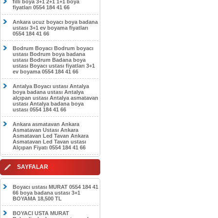
filli boya 3+1 2+1 1+1 boya
fiyatları 0554 184 41 66
Ankara ucuz boyacı boya badana
ustası 3+1 ev boyama fiyatları
0554 184 41 66
Bodrum Boyacı Bodrum boyacı
ustası Bodrum boya badana
ustası Bodrum Badana boya
ustası Boyacı ustası fiyatları 3+1
ev boyama 0554 184 41 66
Antalya Boyacı ustası Antalya
boya badana ustası Antalya
alçıpan ustası Antalya asmatavan
ustası Antalya badana boya
ustası 0554 184 41 66
Ankara asmatavan Ankara
Asmatavan Ustası Ankara
Asmatavan Led Tavan Ankara
Asmatavan Led Tavan ustası
Alçıpan Fiyatı 0554 184 41 66
SAYFALAR
Boyacı ustası MURAT 0554 184 41
66 boya badana ustası 3+1
BOYAMA 18,500 TL
BOYACI USTA MURAT