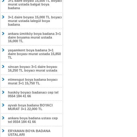
3+1 daire boyası 15,500 TL boyacı
murat ustada balgat boya
badana
3+1 daire boyası 15,000 TL boyacı
murat ustada lalegül boya
badana
ankara ümitköy boya badana 3+1
daire boyama murat ustada
16,000 TL
yaşamkent boya badana 3+1
daire boyası murat ustada 15,850
TL
sincan boyacı 3+1 daire boyası
16,250 TL boyacı murat ustada
etimesgut boya badana boyacı
murat 3+1 15,750 TL
hasköy boyacı badanacı cep tel
0554 184 41 66
ayvalı boya badana BOYACI
MURAT 3+1 22,000 TL
ankara boya badana ustası cep
tel 0554 184 41 66
ERYAMAN BOYA BADANA
USTALARI