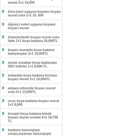
murat 2+1 15,000
bina içleri uyguna boyanır boyacı
murat usta 1+1 10, 000
öğrenci evleri uyguna boyanır
boyacı murat
demetevlerde boyacı murat usta
farkı 3+1 boya badana 20,000TL
boyacı muratda boya badana
kampanyası 3+1 16,000TL
murat ustadan boya badanada
DEV indirim 1+1 9,000 TL
ankarada boya badana fırtınası
boyacı murat 2+1 15,000TL
ankara cebecide boyacı murat
usta 2+1 13,000TL
ucuz boya badana boyacı murat
1+1 8,500
hesaplı boya badana kimde
boyacı murat ustada 4+1 19,750
TL
batıkent kartonpiyer
ustası,eryaman kartonpiyer