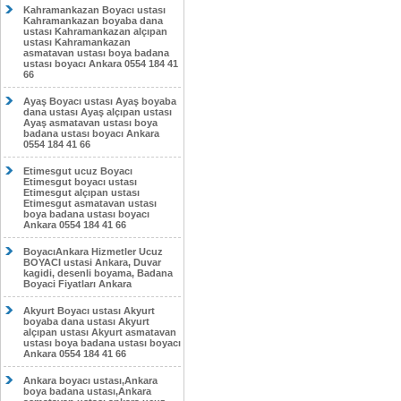
Kahramankazan Boyacı ustası
Kahramankazan boyaba dana
ustası Kahramankazan alçıpan
ustası Kahramankazan
asmatavan ustası boya badana
ustası boyacı Ankara 0554 184 41
66
Ayaş Boyacı ustası Ayaş boyaba
dana ustası Ayaş alçıpan ustası
Ayaş asmatavan ustası boya
badana ustası boyacı Ankara
0554 184 41 66
Etimesgut ucuz Boyacı
Etimesgut boyacı ustası
Etimesgut alçıpan ustası
Etimesgut asmatavan ustası
boya badana ustası boyacı
Ankara 0554 184 41 66
BoyacıAnkara Hizmetler Ucuz
BOYACI ustasi Ankara, Duvar
kagidi, desenli boyama, Badana
Boyaci Fiyatları Ankara
Akyurt Boyacı ustası Akyurt
boyaba dana ustası Akyurt
alçıpan ustası Akyurt asmatavan
ustası boya badana ustası boyacı
Ankara 0554 184 41 66
Ankara boyacı ustası,Ankara
boya badana ustası,Ankara