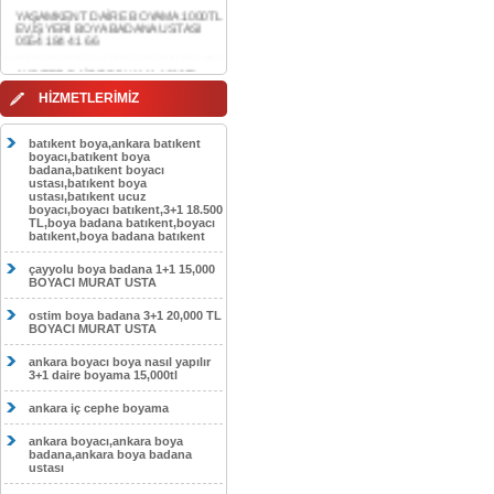
0554 184 41 66
AKDERE DAİRE BOYAMA 1000TL
EV,İŞYERİ BOYA BADANA USTASI
0554 184 41 66
CEBECİ DAİRE BOYAMA 1000TL
HİZMETLERİMİZ
EV,İŞYERİ BOYA BADANA USTASI
0554 184 41 66
batıkent boya,ankara batıkent
HASKÖY DAİRE BOYAMA 1000TL
boyacı,batıkent boya
EV,İŞYERİ BOYA BADANA USTASI
badana,batıkent boyacı
0554 184 41 66
ustası,batıkent boya
ustası,batıkent ucuz
boyacı,boyacı batıkent,3+1 18.500
GÖLBAŞI DAİRE BOYAMA 1000TL
TL,boya badana batıkent,boyacı
EV,İŞYERİ BOYA BADANA USTASI
batıkent,boya badana batıkent
0554 184 41 66
çayyolu boya badana 1+1 15,000
SOKULLU DAİRE BOYAMA 1000TL
BOYACI MURAT USTA
EV,İŞYERİ BOYA BADANA USTASI
0554 184 41 66
ostim boya badana 3+1 20,000 TL
BOYACI MURAT USTA
ankara boyacı boya nasıl yapılır
3+1 daire boyama 15,000tl
ankara iç cephe boyama
ankara boyacı,ankara boya
badana,ankara boya badana
ustası