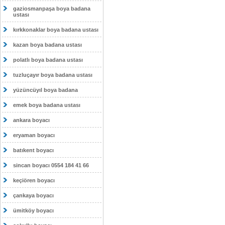
gaziosmanpaşa boya badana
ustası
kırkkonaklar boya badana ustası
kazan boya badana ustası
polatlı boya badana ustası
tuzluçayır boya badana ustası
yüzüncüyıl boya badana
emek boya badana ustası
ankara boyacı
eryaman boyacı
batıkent boyacı
sincan boyacı 0554 184 41 66
keçiören boyacı
çankaya boyacı
ümitköy boyacı