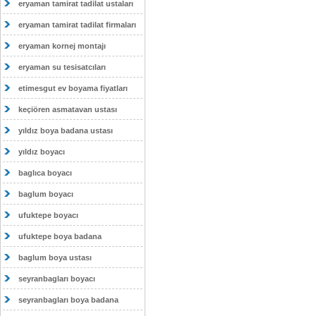
eryaman tamirat tadilat ustaları
eryaman tamirat tadilat firmaları
eryaman kornej montajı
eryaman su tesisatcıları
etimesgut ev boyama fiyatları
keçiören asmatavan ustası
yıldız boya badana ustası
yıldız boyacı
baglıca boyacı
baglum boyacı
ufuktepe boyacı
ufuktepe boya badana
baglum boya ustası
seyranbagları boyacı
seyranbagları boya badana