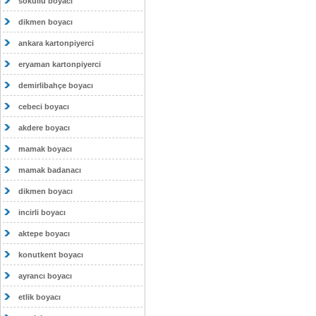
sokullu boyacı
dikmen boyacı
ankara kartonpiyerci
eryaman kartonpiyerci
demirlibahçe boyacı
cebeci boyacı
akdere boyacı
mamak boyacı
mamak badanacı
dikmen boyacı
incirli boyacı
aktepe boyacı
konutkent boyacı
ayrancı boyacı
etlik boyacı