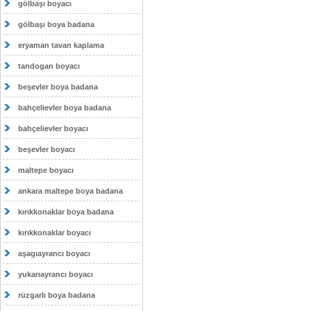
gölbaşı boyacı
gölbaşı boya badana
eryaman tavan kaplama
tandogan boyacı
beşevler boya badana
bahçelievler boya badana
bahçelievler boyacı
beşevler boyacı
maltepe boyacı
ankara maltepe boya badana
kırıkkonaklar boya badana
kırıkkonaklar boyacı
aşagıayrancı boyacı
yukarıayrancı boyacı
rüzgarlı boya badana