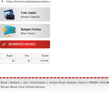
https://www.boyabadanaustalari.com/
ZİYARETÇİ SAYACI
Bugün
Dün
Toplam
54
81
810.989
Boya | Badana | Alçı | Kartonpiyer | Ankara Boya Badana Ustası | HEMEN ARA:☎️
Boyacı Murat Usta | Ankara Boyacı.