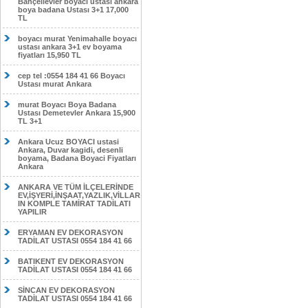
Bahçelievler boyacı ustası ankara
boya badana Ustası 3+1 17,000
TL
boyacı murat Yenimahalle boyacı
ustası ankara 3+1 ev boyama
fiyatları 15,950 TL
cep tel :0554 184 41 66 Boyacı
Ustası murat Ankara
murat Boyacı Boya Badana
Ustası Demetevler Ankara 15,900
TL 3+1
Ankara Ucuz BOYACI ustasi
Ankara, Duvar kagidi, desenli
boyama, Badana Boyaci Fiyatları
Ankara
ANKARA VE TÜM İLÇELERİNDE
EV,İŞYERİ,İNŞAAT,YAZLIK,VİLLAR
IN KOMPLE TAMİRAT TADİLATI
YAPILIR
ERYAMAN EV DEKORASYON
TADİLAT USTASI 0554 184 41 66
BATIKENT EV DEKORASYON
TADİLAT USTASI 0554 184 41 66
SİNCAN EV DEKORASYON
TADİLAT USTASI 0554 184 41 66