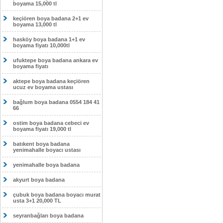
boyama 15,000 tl
keçiören boya badana 2+1 ev
boyama 13,000 tl
hasköy boya badana 1+1 ev
boyama fiyatı 10,000tl
ufuktepe boya badana ankara ev
boyama fiyatı
aktepe boya badana keçiören
ucuz ev boyama ustası
bağlum boya badana 0554 184 41
66
ostim boya badana cebeci ev
boyama fiyatı 19,000 tl
batıkent boya badana
yenimahalle boyacı ustası
yenimahalle boya badana
akyurt boya badana
çubuk boya badana boyacı murat
usta 3+1 20,000 TL
seyranbağları boya badana