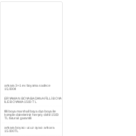
ankara 3+1 ev boyama sadece
15,000tl
ERYAMAN BOYA BADANA FİLLİ BOYA
İLE BOYAMA 1500 TL
filli boya marshall boya dyo boya ile
komple daireleriniz herşey dahil 1500
TL faturalı garantili
ankara boyacı ucuz oyacı ankara
15.000TL
YAŞAMKENT DAİRE BOYAMA 1000TL
EV,İŞYERİ BOYA BADANA USTASI