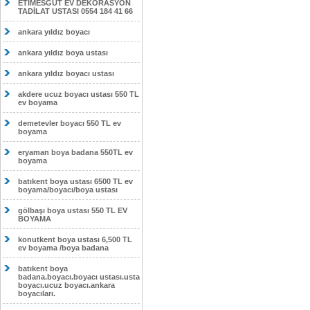
ETİMESĞUT EV DEKORASYON
TADİLAT USTASI 0554 184 41 66
ankara yıldız boyacı
ankara yıldız boya ustası
ankara yıldız boyacı ustası
akdere ucuz boyacı ustası 550 TL
ev boyama
demetevler boyacı 550 TL ev
boyama
eryaman boya badana 550TL ev
boyama
batıkent boya ustası 6500 TL ev
boyama/boyacı/boya ustası
gölbaşı boya ustası 550 TL EV
BOYAMA
konutkent boya ustası 6,500 TL
ev boyama /boya badana
batıkent boya
badana.boyacı.boyacı ustası.usta
boyacı.ucuz boyacı.ankara
boyacıları.