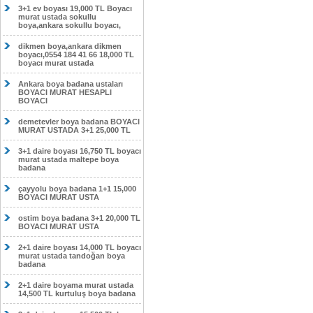
3+1 ev boyası 19,000 TL Boyacı
murat ustada sokullu
boya,ankara sokullu boyacı,
dikmen boya,ankara dikmen
boyacı,0554 184 41 66 18,000 TL
boyacı murat ustada
Ankara boya badana ustaları
BOYACI MURAT HESAPLI
BOYACI
demetevler boya badana BOYACI
MURAT USTADA 3+1 25,000 TL
3+1 daire boyası 16,750 TL boyacı
murat ustada maltepe boya
badana
çayyolu boya badana 1+1 15,000
BOYACI MURAT USTA
ostim boya badana 3+1 20,000 TL
BOYACI MURAT USTA
2+1 daire boyası 14,000 TL boyacı
murat ustada tandoğan boya
badana
2+1 daire boyama murat ustada
14,500 TL kurtuluş boya badana