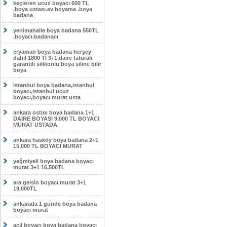
keçiören ucuz boyacı 600 TL
.boya ustası.ev boyama .boya
badana
yenimahalle boya badana 550TL
.boyacı.badanacı
eryaman boya badana herşey
dahil 1800 Tl 3+1 daire faturalı
garantili silikonlu boya siline bilir
boya
istanbul boya badana,istanbul
boyacı,istanbul ucuz
boyacı,boyacı murat usta
ankara ostim boya badana 1+1
DAİRE BOYASI 9,000 TL BOYACI
MURAT USTADA
ankara hasköy boya badana 2+1
15,000 TL BOYACI MURAT
yeğmiyeli boya badana boyacı
murat 3+1 16,500TL
ara gelsin boyacı murat 3+1
19,000TL
ankarada 1 günde boya badana
boyacı murat
acil boyacı boya badana boyacı