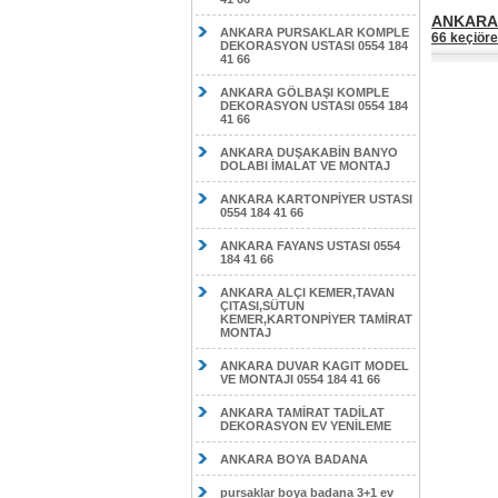
ANKARA 
ANKARA PURSAKLAR KOMPLE
66 keçiöre
DEKORASYON USTASI 0554 184
41 66
ANKARA GÖLBAŞI KOMPLE
DEKORASYON USTASI 0554 184
41 66
ANKARA DUŞAKABİN BANYO
DOLABI İMALAT VE MONTAJ
ANKARA KARTONPİYER USTASI
0554 184 41 66
ANKARA FAYANS USTASI 0554
184 41 66
ANKARA ALÇI KEMER,TAVAN
ÇITASI,SÜTUN
KEMER,KARTONPİYER TAMİRAT
MONTAJ
ANKARA DUVAR KAGIT MODEL
VE MONTAJI 0554 184 41 66
ANKARA TAMİRAT TADİLAT
DEKORASYON EV YENİLEME
ANKARA BOYA BADANA
pursaklar boya badana 3+1 ev