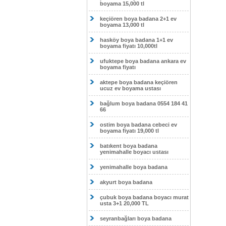
boyama 15,000 tl
keçiören boya badana 2+1 ev
boyama 13,000 tl
hasköy boya badana 1+1 ev
boyama fiyatı 10,000tl
ufuktepe boya badana ankara ev
boyama fiyatı
aktepe boya badana keçiören
ucuz ev boyama ustası
bağlum boya badana 0554 184 41
66
ostim boya badana cebeci ev
boyama fiyatı 19,000 tl
batıkent boya badana
yenimahalle boyacı ustası
yenimahalle boya badana
akyurt boya badana
çubuk boya badana boyacı murat
usta 3+1 20,000 TL
seyranbağları boya badana