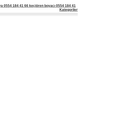
ya 0554 184 41 66 keçiören boyacı 0554 184 41
Kategoriler