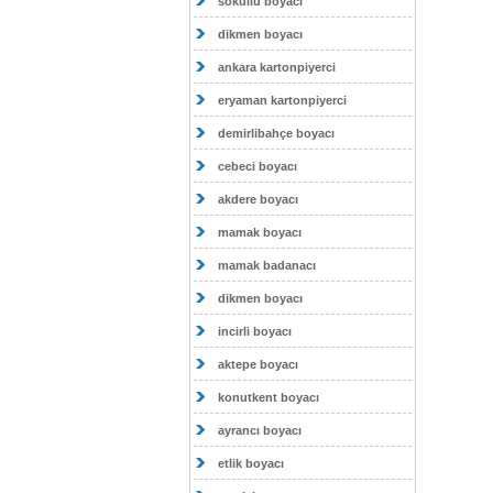
sokullu boyacı
dikmen boyacı
ankara kartonpiyerci
eryaman kartonpiyerci
demirlibahçe boyacı
cebeci boyacı
akdere boyacı
mamak boyacı
mamak badanacı
dikmen boyacı
incirli boyacı
aktepe boyacı
konutkent boyacı
ayrancı boyacı
etlik boyacı