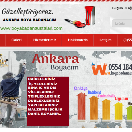
Bugün
07 A
Galeri
Hizmetlerimiz
Hakkımızda
İletişim
(0)5