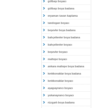
gölbaşı boyacı
gölbaşı boya badana
eryaman tavan kaplama
tandogan boyacı
beşevler boya badana
bahçelievler boya badana
bahçelievler boyacı
beşevler boyacı
maltepe boyacı
ankara maltepe boya badana
kırıkkonaklar boya badana
kırıkkonaklar boyacı
aşagıayrancı boyacı
yukarıayrancı boyacı
rüzgarlı boya badana