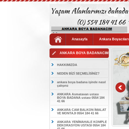
Anasayfa
Ankara Boyacıları
ANKARA BOYA BADANACIM
HAKKIMIZDA
NEDEN BİZİ SEÇMELİSİNİZ?
ankara boya badana işinde nasıl
çalışırız
ANKARA Asmatavan ustası
BOYA BADANA ustası 0554 184
41 66
ANKARA CAM BALKON İMALAT
VE MONTAJI 0554 184 41 66
ANKARA YENİMAHALE KOMPLE
DEKORASYON USTASI 0554 184
41 66