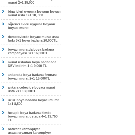
murat 2+1 15,000
bina içleri uyguna boyanır boyacı
murat usta 1+1 10, 000
öğrenci evleri uyguna boyanır
boyacı murat
demetevlerde boyacı murat usta
farkı 3+1 boya badana 20,000TL
boyacı muratda boya badana
kampanyası 3+1 16,000TL
murat ustadan boya badanada
DEV indirim 1+1 9,000 TL
ankarada boya badana fırtınası
boyacı murat 2+1 15,000TL
ankara cebecide boyacı murat
usta 2+1 13,000TL
ucuz boya badana boyacı murat
1+1 8,500
hesaplı boya badana kimde
boyacı murat ustada 4+1 19,750
TL
batıkent kartonpiyer
ustası,eryaman kartonpiyer