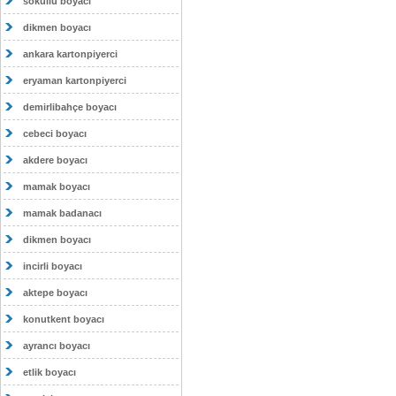
sokullu boyacı
dikmen boyacı
ankara kartonpiyerci
eryaman kartonpiyerci
demirlibahçe boyacı
cebeci boyacı
akdere boyacı
mamak boyacı
mamak badanacı
dikmen boyacı
incirli boyacı
aktepe boyacı
konutkent boyacı
ayrancı boyacı
etlik boyacı