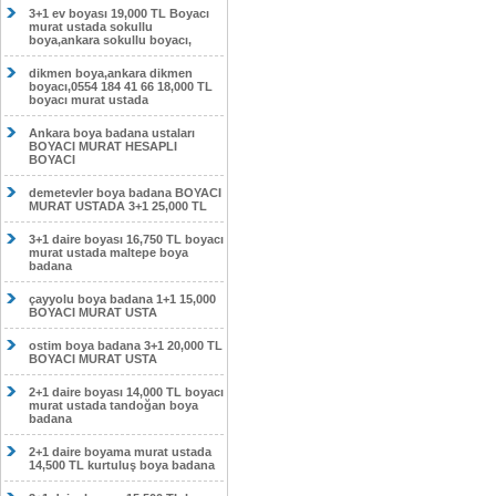
3+1 ev boyası 19,000 TL Boyacı
murat ustada sokullu
boya,ankara sokullu boyacı,
dikmen boya,ankara dikmen
boyacı,0554 184 41 66 18,000 TL
boyacı murat ustada
Ankara boya badana ustaları
BOYACI MURAT HESAPLI
BOYACI
demetevler boya badana BOYACI
MURAT USTADA 3+1 25,000 TL
3+1 daire boyası 16,750 TL boyacı
murat ustada maltepe boya
badana
çayyolu boya badana 1+1 15,000
BOYACI MURAT USTA
ostim boya badana 3+1 20,000 TL
BOYACI MURAT USTA
2+1 daire boyası 14,000 TL boyacı
murat ustada tandoğan boya
badana
2+1 daire boyama murat ustada
14,500 TL kurtuluş boya badana