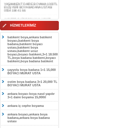
0554 184 41 66
AKDERE DAİRE BOYAMA 1000TL
EV,İŞYERİ BOYA BADANA USTASI
0554 184 41 66
CEBECİ DAİRE BOYAMA 1000TL
HİZMETLERİMİZ
EV,İŞYERİ BOYA BADANA USTASI
0554 184 41 66
batıkent boya,ankara batıkent
HASKÖY DAİRE BOYAMA 1000TL
boyacı,batıkent boya
EV,İŞYERİ BOYA BADANA USTASI
badana,batıkent boyacı
0554 184 41 66
ustası,batıkent boya
ustası,batıkent ucuz
boyacı,boyacı batıkent,3+1 18.500
GÖLBAŞI DAİRE BOYAMA 1000TL
TL,boya badana batıkent,boyacı
EV,İŞYERİ BOYA BADANA USTASI
batıkent,boya badana batıkent
0554 184 41 66
çayyolu boya badana 1+1 15,000
SOKULLU DAİRE BOYAMA 1000TL
BOYACI MURAT USTA
EV,İŞYERİ BOYA BADANA USTASI
0554 184 41 66
ostim boya badana 3+1 20,000 TL
BOYACI MURAT USTA
ankara boyacı boya nasıl yapılır
3+1 daire boyama 15,000tl
ankara iç cephe boyama
ankara boyacı,ankara boya
badana,ankara boya badana
ustası