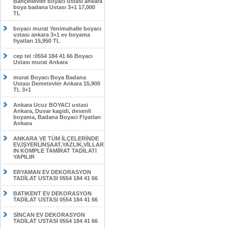
Bahçelievler boyacı ustası ankara
boya badana Ustası 3+1 17,000
TL
boyacı murat Yenimahalle boyacı
ustası ankara 3+1 ev boyama
fiyatları 15,950 TL
cep tel :0554 184 41 66 Boyacı
Ustası murat Ankara
murat Boyacı Boya Badana
Ustası Demetevler Ankara 15,900
TL 3+1
Ankara Ucuz BOYACI ustasi
Ankara, Duvar kagidi, desenli
boyama, Badana Boyaci Fiyatları
Ankara
ANKARA VE TÜM İLÇELERİNDE
EV,İŞYERİ,İNŞAAT,YAZLIK,VİLLAR
IN KOMPLE TAMİRAT TADİLATI
YAPILIR
ERYAMAN EV DEKORASYON
TADİLAT USTASI 0554 184 41 66
BATIKENT EV DEKORASYON
TADİLAT USTASI 0554 184 41 66
SİNCAN EV DEKORASYON
TADİLAT USTASI 0554 184 41 66