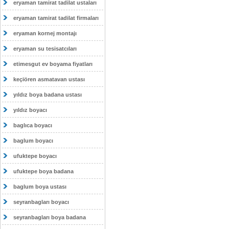
eryaman tamirat tadilat ustaları
eryaman tamirat tadilat firmaları
eryaman kornej montajı
eryaman su tesisatcıları
etimesgut ev boyama fiyatları
keçiören asmatavan ustası
yıldız boya badana ustası
yıldız boyacı
baglıca boyacı
baglum boyacı
ufuktepe boyacı
ufuktepe boya badana
baglum boya ustası
seyranbagları boyacı
seyranbagları boya badana