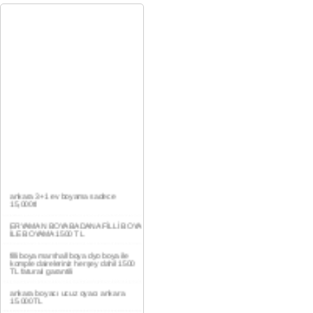
ankara 3+1 ev boyama sadece
15,000tl
ERYAMAN BOYA BADANA FİLLİ BOYA
İLE BOYAMA 1500 TL
filli boya marshall boya dyo boya ile
komple daireleriniz herşey dahil 1500
TL faturalı garantili
ankara boyacı ucuz oyacı ankara
15.000TL
YAŞAMKENT DAİRE BOYAMA 1000TL
EV,İŞYERİ BOYA BADANA USTASI