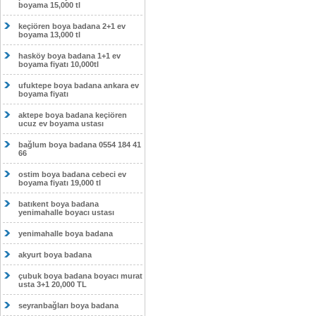
boyama 15,000 tl
keçiören boya badana 2+1 ev
boyama 13,000 tl
hasköy boya badana 1+1 ev
boyama fiyatı 10,000tl
ufuktepe boya badana ankara ev
boyama fiyatı
aktepe boya badana keçiören
ucuz ev boyama ustası
bağlum boya badana 0554 184 41
66
ostim boya badana cebeci ev
boyama fiyatı 19,000 tl
batıkent boya badana
yenimahalle boyacı ustası
yenimahalle boya badana
akyurt boya badana
çubuk boya badana boyacı murat
usta 3+1 20,000 TL
seyranbağları boya badana