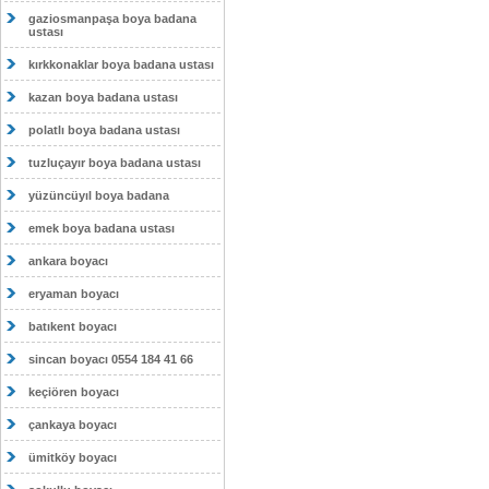
gaziosmanpaşa boya badana
ustası
kırkkonaklar boya badana ustası
kazan boya badana ustası
polatlı boya badana ustası
tuzluçayır boya badana ustası
yüzüncüyıl boya badana
emek boya badana ustası
ankara boyacı
eryaman boyacı
batıkent boyacı
sincan boyacı 0554 184 41 66
keçiören boyacı
çankaya boyacı
ümitköy boyacı