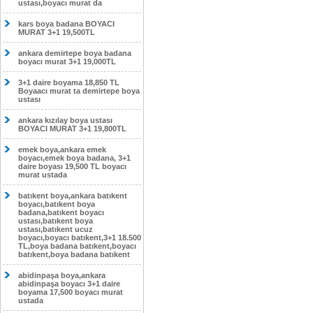
ustası,boyacı murat da
kars boya badana BOYACI
MURAT 3+1 19,500TL
ankara demirtepe boya badana
boyacı murat 3+1 19,000TL
3+1 daire boyama 18,850 TL
Boyaacı murat ta demirtepe boya
ustası
ankara kızılay boya ustası
BOYACI MURAT 3+1 19,800TL
emek boya,ankara emek
boyacı,emek boya badana, 3+1
daire boyası 19,500 TL boyacı
murat ustada
batıkent boya,ankara batıkent
boyacı,batıkent boya
badana,batıkent boyacı
ustası,batıkent boya
ustası,batıkent ucuz
boyacı,boyacı batıkent,3+1 18.500
TL,boya badana batıkent,boyacı
batıkent,boya badana batıkent
abidinpaşa boya,ankara
abidinpaşa boyacı 3+1 daire
boyama 17,500 boyacı murat
ustada