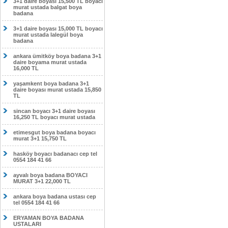
3+1 daire boyası 15,500 TL boyacı
murat ustada balgat boya
badana
3+1 daire boyası 15,000 TL boyacı
murat ustada lalegül boya
badana
ankara ümitköy boya badana 3+1
daire boyama murat ustada
16,000 TL
yaşamkent boya badana 3+1
daire boyası murat ustada 15,850
TL
sincan boyacı 3+1 daire boyası
16,250 TL boyacı murat ustada
etimesgut boya badana boyacı
murat 3+1 15,750 TL
hasköy boyacı badanacı cep tel
0554 184 41 66
ayvalı boya badana BOYACI
MURAT 3+1 22,000 TL
ankara boya badana ustası cep
tel 0554 184 41 66
ERYAMAN BOYA BADANA
USTALARI