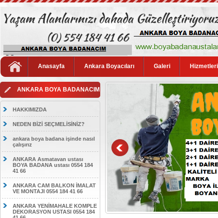
Anasayfa
Ankara Boyacıları
Galeri
Hizmetler
ANKARA BOYA BADANACIM
HAKKIMIZDA
NEDEN BİZİ SEÇMELİSİNİZ?
ankara boya badana işinde nasıl
çalışırız
ANKARA Asmatavan ustası
BOYA BADANA ustası 0554 184
41 66
ANKARA CAM BALKON İMALAT
VE MONTAJI 0554 184 41 66
ANKARA YENİMAHALE KOMPLE
DEKORASYON USTASI 0554 184
41 66