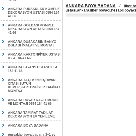
ANKARA BOYA BADANA
/
ilker 
ANKARA PURSAKLAR KOMPLE
ustası,ankara,ilker boyacı,hesaplı boyacı
DEKORASYON USTASI 0554 184
41 66
ANKARA GÖLBAŞI KOMPLE
DEKORASYON USTASI 0554 184
41 66
ANKARA DUŞAKABİN BANYO
DOLABI İMALAT VE MONTAJ
ANKARA KARTONPİYER USTASI
0554 184 41 66
ANKARA FAYANS USTASI 0554
184 41 66
ANKARA ALÇI KEMER,TAVAN
ÇITASI,SÜTUN
KEMER,KARTONPİYER TAMİRAT
MONTAJ
ANKARA DUVAR KAGIT MODEL
VE MONTAJI 0554 184 41 66
ANKARA TAMİRAT TADİLAT
DEKORASYON EV YENİLEME
ANKARA BOYA BADANA
pursaklar boya badana 3+1 ev