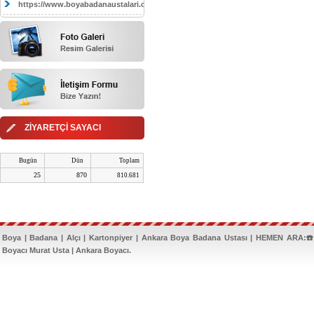
https://www.boyabadanaustalari.com/
ZİYARETÇİ SAYACI
Bugün
Dün
Toplam
25
870
810.681
Boya | Badana | Alçı | Kartonpiyer | Ankara Boya Badana Ustası | HEMEN ARA:☎️
Boyacı Murat Usta | Ankara Boyacı.