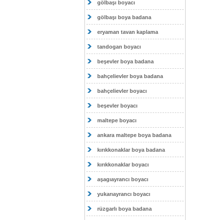
gölbaşı boyacı
gölbaşı boya badana
eryaman tavan kaplama
tandogan boyacı
beşevler boya badana
bahçelievler boya badana
bahçelievler boyacı
beşevler boyacı
maltepe boyacı
ankara maltepe boya badana
kırıkkonaklar boya badana
kırıkkonaklar boyacı
aşagıayrancı boyacı
yukarıayrancı boyacı
rüzgarlı boya badana