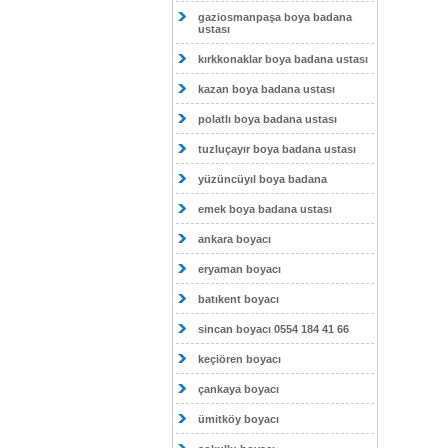
gaziosmanpaşa boya badana
ustası
kırkkonaklar boya badana ustası
kazan boya badana ustası
polatlı boya badana ustası
tuzluçayır boya badana ustası
yüzüncüyıl boya badana
emek boya badana ustası
ankara boyacı
eryaman boyacı
batıkent boyacı
sincan boyacı 0554 184 41 66
keçiören boyacı
çankaya boyacı
ümitköy boyacı