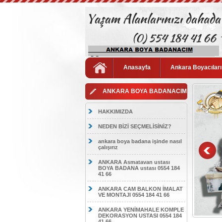
Anasayfa
Ankara Boyacıları
ANKARA BOYA BADANACIM
HAKKIMIZDA
NEDEN BİZİ SEÇMELİSİNİZ?
ankara boya badana işinde nasıl
çalışırız
ANKARA Asmatavan ustası
BOYA BADANA ustası 0554 184
41 66
ANKARA CAM BALKON İMALAT
VE MONTAJI 0554 184 41 66
ANKARA YENİMAHALE KOMPLE
DEKORASYON USTASI 0554 184
41 66