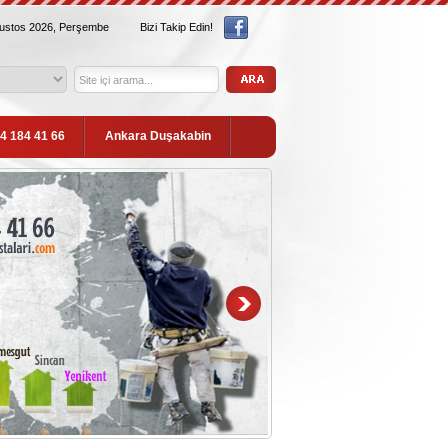
ğustos 2026, Perşembe
Bizi Takip Edin!
54 184 41 66
Ankara Duşakabin