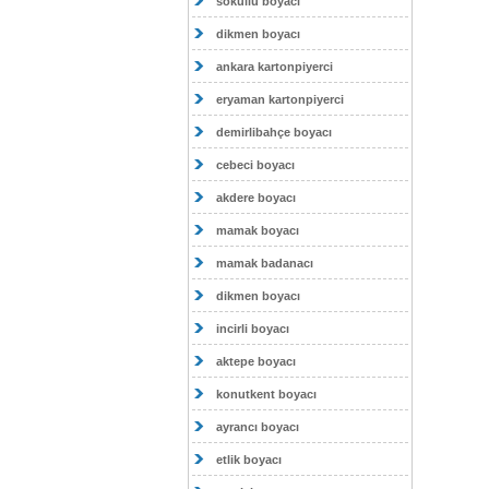
sokullu boyacı
dikmen boyacı
ankara kartonpiyerci
eryaman kartonpiyerci
demirlibahçe boyacı
cebeci boyacı
akdere boyacı
mamak boyacı
mamak badanacı
dikmen boyacı
incirli boyacı
aktepe boyacı
konutkent boyacı
ayrancı boyacı
etlik boyacı