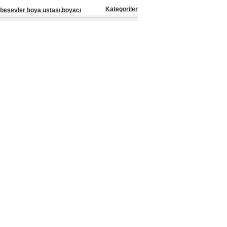
Kategoriler
beşevler boya ustası,boyacı