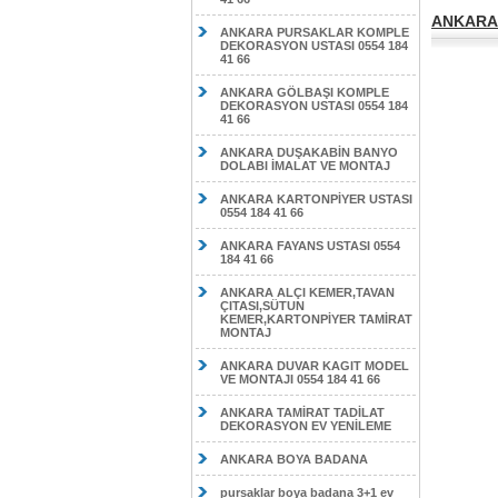
ANKARA 
ANKARA PURSAKLAR KOMPLE
DEKORASYON USTASI 0554 184
41 66
ANKARA GÖLBAŞI KOMPLE
DEKORASYON USTASI 0554 184
41 66
ANKARA DUŞAKABİN BANYO
DOLABI İMALAT VE MONTAJ
ANKARA KARTONPİYER USTASI
0554 184 41 66
ANKARA FAYANS USTASI 0554
184 41 66
ANKARA ALÇI KEMER,TAVAN
ÇITASI,SÜTUN
KEMER,KARTONPİYER TAMİRAT
MONTAJ
ANKARA DUVAR KAGIT MODEL
VE MONTAJI 0554 184 41 66
ANKARA TAMİRAT TADİLAT
DEKORASYON EV YENİLEME
ANKARA BOYA BADANA
pursaklar boya badana 3+1 ev