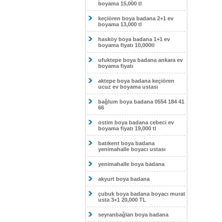
boyama 15,000 tl
keçiören boya badana 2+1 ev
boyama 13,000 tl
hasköy boya badana 1+1 ev
boyama fiyatı 10,000tl
ufuktepe boya badana ankara ev
boyama fiyatı
aktepe boya badana keçiören
ucuz ev boyama ustası
bağlum boya badana 0554 184 41
66
ostim boya badana cebeci ev
boyama fiyatı 19,000 tl
batıkent boya badana
yenimahalle boyacı ustası
yenimahalle boya badana
akyurt boya badana
çubuk boya badana boyacı murat
usta 3+1 20,000 TL
seyranbağları boya badana