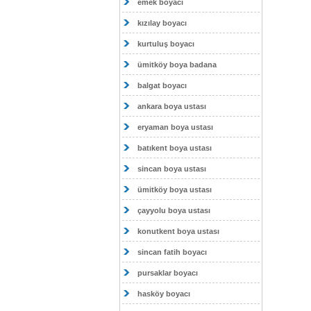
emek boyacı
kızılay boyacı
kurtuluş boyacı
ümitköy boya badana
balgat boyacı
ankara boya ustası
eryaman boya ustası
batıkent boya ustası
sincan boya ustası
ümitköy boya ustası
çayyolu boya ustası
konutkent boya ustası
sincan fatih boyacı
pursaklar boyacı
hasköy boyacı