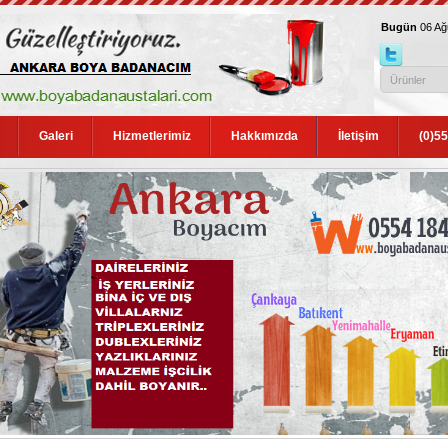
Bugün
06 A
Galeri
Hizmetlerimiz
Hakkımızda
İletişim
(0)5