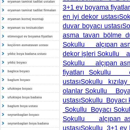
eryaman tamirat tadilat ustaları
3+1 ev boyama fiyatl
eryaman tamirat tadilat firmaları
en iyi dekor ustası
eryaman kornej montajı
duvar boyacı ustasıS
eryaman su tesisatcıları
asma tavan bölme du
etimesgut ev boyama fiyatları
Sokullu alçıpan asm
keçiören asmatavan ustası
dekor işleri Sokullu 
yıldız boya badana ustası
Sokullu alçıpan asm
yıldız boyacı
fiyatları Sokullu e
baglıca boyacı
ustasıSokullu kızıl
baglum boyacı
ufuktepe boyacı
olanlar Sokullu Boya
ufuktepe boya badana
ustasıSokullu Boyacı 
baglum boya ustası
Sokullu Boyacı Soku
seyranbagları boyacı
Sokullu alçıpan as
seyranbagları boya badana
ustasıSokullu 3+1 ev 