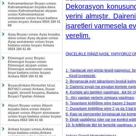
Kahramankazan Boyacı ustası
Dekorasyon konusunda 
Kahramankazan boyaba dana
ustası Kahramankazan alçıpan
yerini almıştır. Dair
ustası Kahramankazan
asmatavan ustası boya badana
ustası boyacı Ankara 0554 184 41
işaretleri varmesela e
66
verelim.
Ayaş Boyacı ustası Ayaş boyaba
dana ustası Ayaş alçıpan ustası
Ayaş asmatavan ustası boya
badana ustası boyacı Ankara
0554 184 41 66
ÖNCELİKLE İŞİNİZİ NASIL YAPIYORUZ
Etimesgut ucuz Boyacı
Etimesgut boyacı ustası
Etimesgut alçıpan ustası
Etimesgut asmatavan ustası
1- Yapılacak yeri görüp tespit yapıyoruz. İş
boya badana ustası boyacı
Keşif ücretsizdir.
Ankara 0554 184 41 66
2- Boyanacak evin tabanlarını boşluk kalm
BoyacıAnkara Hizmetler Ucuz
3- Daireniz eşyalı ise eşyaları komple nayl
BOYACI ustasi Ankara, Duvar
4- Komple alçı tamileri yapılması , tek bir 
kagidi, desenli boyama, Badana
Boyaci Fiyatları Ankara
5-- Alçı yapılan yerlerin zımpara yapılması
6- Tavanların kirliliğine göre bazen 2 baze
Akyurt Boyacı ustası Akyurt
7- Duvarların kirliliğine göre 2 ya da 3 kat
boyaba dana ustası Akyurt
alçıpan ustası Akyurt asmatavan
8- Kapı ve pencereler boyanacak ise kompl
ustası boya badana ustası boyacı
9- Eksik yaptığımız işler var ise kontrol edi
Ankara 0554 184 41 66
10- İş bittiğinde titiz bir temizlik yapılması,
Ankara boyacı ustası,Ankara
boya badana ustası,Ankara