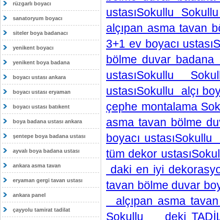
rüzgarlı boyacı
ustasıSokullu Sokull
sanatoryum boyacı
alçıpan asma tavan 
siteler boya badanacı
3+1 ev boyacı ustasıS
yenikent boyacı
bölme duvar badana 
yenikent boya badana
ustasıSokullu Sok
boyacı ustası ankara
ustasıSokullu alçı bo
boyacı ustası eryaman
çephe montalama Soku
boyacı ustası batıkent
asma tavan bölme du
boya badana ustası ankara
boyacı ustasıSokull
şentepe boya badana ustası
tüm dekor ustasıSoku
ayvalı boya badana ustası
ankara asma tavan
daki en iyi dekoras
eryaman gergi tavan ustası
tavan bölme duvar b
ankara panel
alçıpan asma tavan b
çayyolu tamirat tadilat
Sokullu deki TADİ