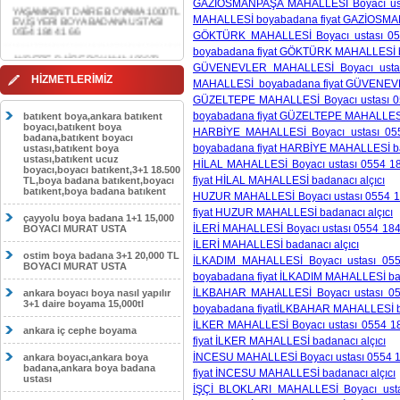
GAZİOSMANPAŞA MAHALLESİ Boyacı usta
MAHALLESİ boyabadana fiyat GAZİOSMAN
AKDERE DAİRE BOYAMA 1000TL
EV,İŞYERİ BOYA BADANA USTASI
GÖKTÜRK MAHALLESİ Boyacı ustası 055
0554 184 41 66
boyabadana fiyat GÖKTÜRK MAHALLESİ ba
GÜVENEVLER MAHALLESİ Boyacı ustası
CEBECİ DAİRE BOYAMA 1000TL
HİZMETLERİMİZ
EV,İŞYERİ BOYA BADANA USTASI
MAHALLESİ boyabadana fiyat GÜVENEVL
0554 184 41 66
GÜZELTEPE MAHALLESİ Boyacı ustası 05
boyabadana fiyat GÜZELTEPE MAHALLESİ 
batıkent boya,ankara batıkent
HASKÖY DAİRE BOYAMA 1000TL
boyacı,batıkent boya
EV,İŞYERİ BOYA BADANA USTASI
HARBİYE MAHALLESİ Boyacı ustası 055
badana,batıkent boyacı
0554 184 41 66
boyabadana fiyat HARBİYE MAHALLESİ ba
ustası,batıkent boya
ustası,batıkent ucuz
HİLAL MAHALLESİ Boyacı ustası 0554 18
GÖLBAŞI DAİRE BOYAMA 1000TL
boyacı,boyacı batıkent,3+1 18.500
EV,İŞYERİ BOYA BADANA USTASI
fiyat HİLAL MAHALLESİ badanacı alçıcı
TL,boya badana batıkent,boyacı
0554 184 41 66
batıkent,boya badana batıkent
HUZUR MAHALLESİ Boyacı ustası 0554 18
fiyat HUZUR MAHALLESİ badanacı alçıcı
SOKULLU DAİRE BOYAMA 1000TL
çayyolu boya badana 1+1 15,000
EV,İŞYERİ BOYA BADANA USTASI
İLERİ MAHALLESİ Boyacı ustası 0554 184 
BOYACI MURAT USTA
0554 184 41 66
İLERİ MAHALLESİ badanacı alçıcı
ostim boya badana 3+1 20,000 TL
İLKADIM MAHALLESİ Boyacı ustası 055
BOYACI MURAT USTA
boyabadana fiyat İLKADIM MAHALLESİ bad
İLKBAHAR MAHALLESİ Boyacı ustası 05
ankara boyacı boya nasıl yapılır
3+1 daire boyama 15,000tl
boyabadana fiyatİLKBAHAR MAHALLESİ ba
İLKER MAHALLESİ Boyacı ustası 0554 18
ankara iç cephe boyama
fiyat İLKER MAHALLESİ badanacı alçıcı
İNCESU MAHALLESİ Boyacı ustası 0554 18
ankara boyacı,ankara boya
badana,ankara boya badana
fiyat İNCESU MAHALLESİ badanacı alçıcı
ustası
İŞÇİ BLOKLARI MAHALLESİ Boyacı usta