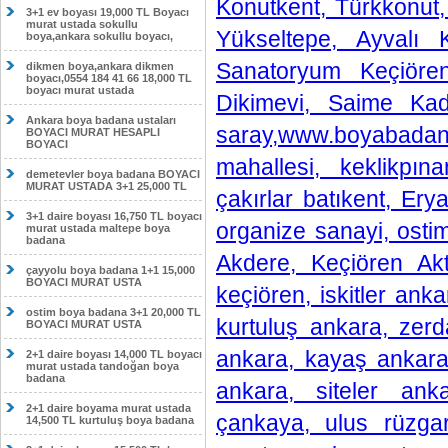
Konutkent, Türkkonut,
3+1 ev boyası 19,000 TL Boyacı
murat ustada sokullu
Yükseltepe, Ayvalı K
boya,ankara sokullu boyacı,
Sanatoryum Keçiöre
dikmen boya,ankara dikmen
boyacı,0554 184 41 66 18,000 TL
boyacı murat ustada
Dikimevi, Saime Kad
Ankara boya badana ustaları
saray,www.boyabada
BOYACI MURAT HESAPLI
BOYACI
mahallesi, keklikpı
demetevler boya badana BOYACI
MURAT USTADA 3+1 25,000 TL
çakırlar batıkent, Er
3+1 daire boyası 16,750 TL boyacı
organize sanayi, osti
murat ustada maltepe boya
badana
Akdere, Keçiören Akt
çayyolu boya badana 1+1 15,000
BOYACI MURAT USTA
keçiören, iskitler ank
ostim boya badana 3+1 20,000 TL
kurtuluş ankara, zer
BOYACI MURAT USTA
ankara, kayaş ankar
2+1 daire boyası 14,000 TL boyacı
murat ustada tandoğan boya
badana
ankara, siteler ank
2+1 daire boyama murat ustada
çankaya, ulus rüzgar
14,500 TL kurtuluş boya badana