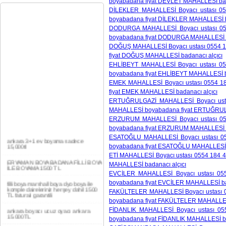
boyabadana fiyat DEVLET MAHALLESİ bad
DİLEKLER MAHALLESİ Boyacı ustası 05
boyabadana fiyat DİLEKLER MAHALLESİ b
DODURGA MAHALLESİ Boyacı ustası 055
boyabadana fiyat DODURGA MAHALLESİ b
DOĞUŞ MAHALLESİ Boyacı ustası 0554 18
fiyat DOĞUŞ MAHALLESİ badanacı alçıcı
EHLİBEYT MAHALLESİ Boyacı ustası 05
boyabadana fiyat EHLİBEYT MAHALLESİ ba
EMEK MAHALLESİ Boyacı ustası 0554 18
fiyat EMEK MAHALLESİ badanacı alçıcı
ERTUĞRULGAZİ MAHALLESİ Boyacı ustas
MAHALLESİ boyabadana fiyat ERTUĞRULG
ERZURUM MAHALLESİ Boyacı ustası 055
ankara 3+1 ev boyama sadece
15,000tl
boyabadana fiyat ERZURUM MAHALLESİ b
ESATOĞLU MAHALLESİ Boyacı ustası 05
ERYAMAN BOYA BADANA FİLLİ BOYA
boyabadana fiyat ESATOĞLU MAHALLESİ b
İLE BOYAMA 1500 TL
ETİ MAHALLESİ Boyacı ustası 0554 184 41
filli boya marshall boya dyo boya ile
MAHALLESİ badanacı alçıcı
komple daireleriniz herşey dahil 1500
EVCİLER MAHALLESİ Boyacı ustası 055
TL faturalı garantili
boyabadana fiyat EVCİLER MAHALLESİ bad
ankara boyacı ucuz oyacı ankara
FAKÜLTELER MAHALLESİ Boyacı ustası 05
15.000TL
boyabadana fiyat FAKÜLTELER MAHALLESİ
FİDANLIK MAHALLESİ Boyacı ustası 05
YAŞAMKENT DAİRE BOYAMA 1000TL
EV,İŞYERİ BOYA BADANA USTASI
boyabadana fiyat FİDANLIK MAHALLESİ ba
0554 184 41 66