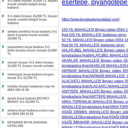
esertepe, piyangotepe
3+1 daire boyası 15,500 TL boyacı
murat ustada balgat boya
badana
3+1 daire boyası 15,000 TL boyacı
https://www.boyabadanaustalari.com/
murat ustada lalegül boya
badana
100.YIL MAHALLESİ Boyacı ustası 0554 1
ankara ümitköy boya badana 3+1
fiyat 100.YIL MAHALLESİ badanacı alçıcı
daire boyama murat ustada
16,000 TL
50.YIL MAHALLESİ Boyacı ustası 0554 18
fiyat 50.YIL MAHALLESİ badanacı alçıcı
yaşamkent boya badana 3+1
AHLATLIBEL MAHALLESİ Boyacı ustası 05
daire boyası murat ustada 15,850
TL
boyabadana fiyatAHLATLIBEL MAHALLESİ 
AKARLAR MAHALLESİ Boyacı ustası 055
sincan boyacı 3+1 daire boyası
boyabadana fiyat AKARLAR MAHALLESİ ba
16,250 TL boyacı murat ustada
AKPINAR MAHALLESİ Boyacı ustası 055
etimesgut boya badana boyacı
boyabadana fiyat AKPINAR MAHALLESİ ba
murat 3+1 15,750 TL
ALACAATLI MAHALLESİ Boyacı ustası 05
boyabadana fiyat ALACAATLI MAHALLESİ b
hasköy boyacı badanacı cep tel
0554 184 41 66
ANITTEPE MAHALLESİ Boyacı ustası 05
boyabadana fiyat ANITTEPE MAHALLESİ b
ayvalı boya badana BOYACI
ARKA TOPRAKLIK MAHALLESİ Boyacı usta
MURAT 3+1 22,000 TL
MAHALLESİ boyabadana fiyat ARKA TOPR
ankara boya badana ustası cep
AŞAĞI DİKMEN MAHALLESİ Boyacı ustas
tel 0554 184 41 66
MAHALLESİboyabadana fiyat AŞAĞI DİKM
AŞAĞI İMRAHOR MAHALLESİ Boyacı usta
ERYAMAN BOYA BADANA
USTALARI
MAHALLESİboyabadana fiyat AŞAĞI İMR