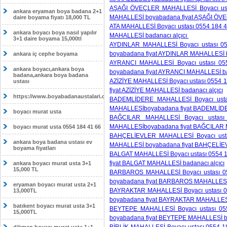
AŞAĞI ÖVEÇLER MAHALLESİ Boyacı usta
ankara eryaman boya badana 2+1
MAHALLESİ boyabadana fiyat AŞAĞI ÖVE
daire boyama fiyatı 18,000 TL
ATA MAHALLESİ Boyacı ustası 0554 184 41
ankara boyacı boya nasıl yapılır
MAHALLESİ badanacı alçıcı
3+1 daire boyama 15,000tl
AYDINLAR MAHALLESİ Boyacı ustası 05
boyabadana fiyat AYDINLAR MAHALLESİ b
ankara iç cephe boyama
AYRANCI MAHALLESİ Boyacı ustası 055
ankara boyacı,ankara boya
boyabadana fiyat AYRANCI MAHALLESİ bad
badana,ankara boya badana
AZİZİYE MAHALLESİ Boyacı ustası 0554 1
ustası
fiyat AZİZİYE MAHALLESİ badanacı alçıcı
https://www.boyabadanaustalari.com/
BADEMLİDERE MAHALLESİ Boyacı ustas
MAHALLESİboyabadana fiyat BADEMLİDE
boyacı murat usta
BAĞCILAR MAHALLESİ Boyacı ustası 
MAHALLESİboyabadana fiyat BAĞCILAR M
boyacı murat usta 0554 184 41 66
BAHÇELİEVLER MAHALLESİ Boyacı ustas
ankara boya badana ustası ev
MAHALLESİ boyabadana fiyat BAHÇELİEV
boyama fiyatları
BALGAT MAHALLESİ Boyacı ustası 0554 18
fiyat BALGAT MAHALLESİ badanacı alçıcı
ankara boyacı murat usta 3+1
15,000 TL
BARBAROS MAHALLESİ Boyacı ustası 05
boyabadana fiyat BARBAROS MAHALLESİ 
eryaman boyacı murat usta 2+1
BAYRAKTAR MAHALLESİ Boyacı ustası 05
13,000TL
boyabadana fiyat BAYRAKTAR MAHALLESİ 
batıkent boyacı murat usta 3+1
BEYTEPE MAHALLESİ Boyacı ustası 055
15,000TL
boyabadana fiyat BEYTEPE MAHALLESİ ba