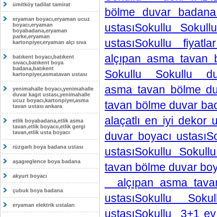
ümitköy tadilat tamirat
bölme duvar badana
eryaman boyacı,eryaman ucuz
ustasıSokullu Sokul
boyacı,eryaman
boyabadana,eryaman
parke,eryaman
ustasıSokullu fiyat
kartonpiyer,eryaman alçı sıva
alçıpan asma tavan b
batıkent boyacı,batıkent
sıvacı,batıkent boya
badana,batıkent
Sokullu Sokullu duv
kartonpiyer,asmatavan ustası
asma tavan bölme du
yenimahalle boyacı,yenimahalle
duvar kagıt ustası,yenimahalle
ucuz boyacı,kartonpiyer,asma
tavan bölme duvar bad
tavan ustası ankara
alaçatlı en iyi deko
etlik boyabadana,etlik asma
tavan,etlik boyacıı,etlik gergi
tavan,etlik usta boyacı
duvar boyacı ustasıS
rüzgarlı boya badana ustası
ustasıSokullu Sokull
aşagıeglence boya badana
tavan bölme duvar boy
akyurt boyacı
alçıpan asma tavan 
çubuk boya badana
ustasıSokullu Sok
eryaman elektrik ustaları
ustasıSokullu 3+1 ev 