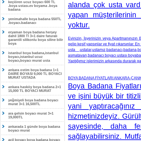
keçiören ucuz boyacı 600 TL
alanda çok usta vardı
.boya ustası.ev boyama .boya
badana
yapan müşterilerinin 
yenimahalle boya badana 550TL
.boyacı.badanacı
yoktur.
eryaman boya badana herşey
dahil 1800 Tl 3+1 daire faturalı
Evinizin, İşyerinizin veya Apartmanınızın
garantili silikonlu boya siline bilir
boya
gelip keşif yapsınlar ve fiyat çıkarsınlar. 
usta ,ustalar,ustamız,badanacı,badana,b
istanbul boya badana,istanbul
asmatavan,badanacı boyacı ustası boyaba
boyacı,istanbul ucuz
boyacı,boyacı murat usta
Yaptığımız işlerimizin arkasında durarak ga
ankara ostim boya badana 1+1
DAİRE BOYASI 9,000 TL BOYACI
MURAT USTADA
BOYA BADANA FİYATLARI ANKARA-ÇAN
Boya Badana Fiyatları
ankara hasköy boya badana 2+1
15,000 TL BOYACI MURAT
ve işini büyük bir titi
yeğmiyeli boya badana boyacı
murat 3+1 16,500TL
yani yaptıracağınız
ara gelsin boyacı murat 3+1
hizmetinizdeyiz. Gürül
19,000TL
sayesinde, daha fe
ankarada 1 günde boya badana
boyacı murat
sağlayabilirsiniz. Mu
acil boyacı boya badana boyacı