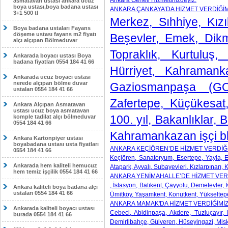
Ankara Geneli Hizmetinizdeyiz.
asmatavan ustası ankara ucuz
boya ustası,boya badana ustası
ANKARA ÇANKAYA’DA HİZMET VERDİĞİM
3+1 500 tl
Merkez, Sıhhiye, Kızı
Boya badana ustaları Fayans
döşeme ustası fayans m2 fiyatı
Beşevler, Emek, Dikm
alçı alçıpan Bölmeduvar
Topraklık, Kurtuluş,
Ankarada boyacı ustası Boya
badana fiyatları 0554 184 41 66
Hürriyet, Kahramank
Ankarada ucuz boyacı ustası
nerede alçıpan bölme duvar
Gaziosmanpaşa (GOP)
ustaları 0554 184 41 66
Zafertepe, Küçükesat
Ankara Alçıpan Asmatavan
ustası ucuz boya asmatavan
100. yıl, Bakanlıklar,
komple tadilat alçı bölmeduvar
0554 184 41 66
Kahramankazan işçi bl
Ankara Kartonpiyer ustası
boyabadana ustası usta fiyatları
ANKARA KEÇİÖREN’DE HİZMET VERDİĞ
0554 184 41 66
Keçiören, Sanatoryum, Esertepe, Yayla, Et
Ankarada hem kaliteli hemucuz
Atapark, Ayvalı, Subayevleri, Kızlarpınarı,
hem temiz işçilik 0554 184 41 66
ANKARA YENİMAHALLE’DE HİZMET VER
, İstasyon, Batıkent, Çayyolu, Demetevler
Ankara kaliteli boya badana alçı
ustaları 0554 184 41 66
Ümitköy, Yaşamkent, Konutkent, Yükseltep
ANKARA MAMAK'DA HİZMET VERDİĞİMİ
Ankarada kaliteli boyacı ustası
Cebeci, Abidinpaşa, Akdere, Tuzluçayır, 
burada 0554 184 41 66
Demirlibahçe, Gülveren, Hüseyingazi, Misk