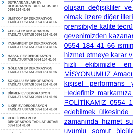
SEYRANBAGLARI EV
oluşan değişikliler ve
DEKORASYON TADİLAT USTASI
0554 184 41 66
olmak üzere diğer ille
ÜMİTKÖY EV DEKORASYON
TADİLAT USTASI 0554 184 41 66
prensibiyle kalite tec
CEBECİ EV DEKORASYON
gevenimizden kazanarak
TADİLAT USTASI 0554 184 41 66
YAŞAMKENT EV DEKORASYON
0554 184 41 66 ismini
TADİLAT USTASI 0554 184 41 66
hizmet etmeye karar ve
HASKÖY EV DEKORASYON
TADİLATUSTASI 0554 184 41 66
hızlı ekibimizle 
GÖLBAŞI EV DEKORASYON
TADİLAT USTASI 0554 184 41 66
MİSYONUMUZ Amacımız 
SOKULLU EV DEKORASYON
kişisel performans 
TADİLAT USTASI 0554 184 41 66
Hedefimiz markamıza b
DİKMEN EV DEKORASYON
TADİLAT USTASI 0554 184 41 66
POLİTİKAMIZ 0554 18
İLKER EV DEKORASYON
TADİLAT USTASI 0554 184 41 66
edebilmek ülkesinde bi
KEKLİKPINARI EV
zamanında hizmet sunma
DEKORASYON TADİLAT USTASI
0554 184 41 66
uyumlu somut ölçüle