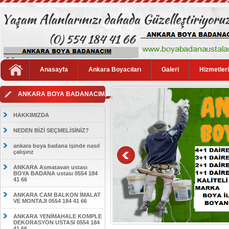
Anasayfa
Ankara Boyacıları
Galeri
Hizmetler
ANKARA BOYA BADANACIM
HAKKIMIZDA
NEDEN BİZİ SEÇMELİSİNİZ?
ankara boya badana işinde nasıl
çalışırız
ANKARA Asmatavan ustası
BOYA BADANA ustası 0554 184
41 66
ANKARA CAM BALKON İMALAT
VE MONTAJI 0554 184 41 66
ANKARA YENİMAHALE KOMPLE
DEKORASYON USTASI 0554 184
41 66