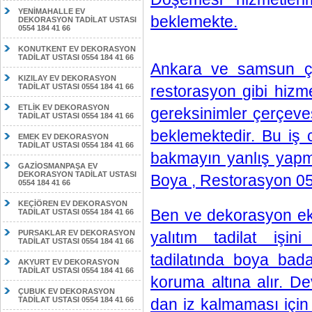
YENİMAHALLE EV
beklemekte.
DEKORASYON TADİLAT USTASI
0554 184 41 66
KONUTKENT EV DEKORASYON
TADİLAT USTASI 0554 184 41 66
Ankara ve samsun çe
KIZILAY EV DEKORASYON
TADİLAT USTASI 0554 184 41 66
restorasyon gibi hizme
ETLİK EV DEKORASYON
gereksinimler çerçeves
TADİLAT USTASI 0554 184 41 66
beklemektedir. Bu iş c
EMEK EV DEKORASYON
TADİLAT USTASI 0554 184 41 66
bakmayın yanlış yapmı
GAZİOSMANPAŞA EV
DEKORASYON TADİLAT USTASI
Boya , Restorasyon 
0554 184 41 66
KEÇİÖREN EV DEKORASYON
Ben ve dekorasyon eki
TADİLAT USTASI 0554 184 41 66
PURSAKLAR EV DEKORASYON
yalıtım tadilat işi
TADİLAT USTASI 0554 184 41 66
tadilatında boya bada
AKYURT EV DEKORASYON
TADİLAT USTASI 0554 184 41 66
koruma altına alır.
ÇUBUK EV DEKORASYON
TADİLAT USTASI 0554 184 41 66
dan iz kalmaması için 