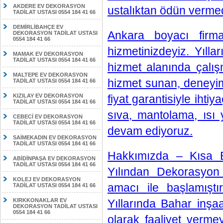
AKDERE EV DEKORASYON
ustalıktan ödün vermed
TADİLAT USTASI 0554 184 41 66
DEMİRLİBAHÇE EV
Ankara boyacı firm
DEKORASYON TADİLAT USTASI
0554 184 41 66
hizmetinizdeyiz. Yıll
MAMAK EV DEKORASYON
TADİLAT USTASI 0554 184 41 66
hizmet alanında çalış
MALTEPE EV DEKORASYON
hizmet sunan, deneyim
TADİLAT USTASI 0554 184 41 66
KIZILAY EV DEKORASYON
fiyat garantisiyle ihti
TADİLAT USTASI 0554 184 41 66
sıva, mantolama, ısı 
CEBECİ EV DEKORASYON
TADİLAT USTASI 0554 184 41 66
devam ediyoruz.
SAİMEKADIN EV DEKORASYON
TADİLAT USTASI 0554 184 41 66
Hakkımızda – Kısa Bi
ABİDİNPAŞA EV DEKORASYON
TADİLAT USTASI 0554 184 41 66
Yılından Dekorasyon
KOLEJ EV DEKORASYON
amacı ile başlamışt
TADİLAT USTASI 0554 184 41 66
KIRKKONAKLAR EV
Yıllarında Bahar in
DEKORASYON TADİLAT USTASI
0554 184 41 66
olarak faaliyet verm