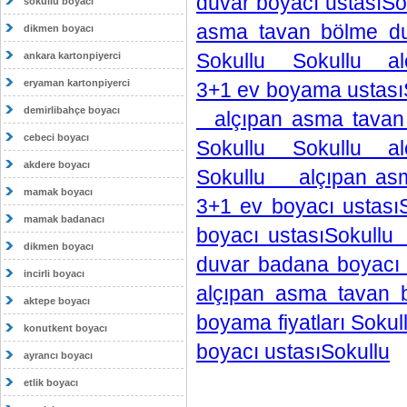
duvar boyacı ustasıSo
sokullu boyacı
asma tavan bölme du
dikmen boyacı
Sokullu Sokullu alç
ankara kartonpiyerci
eryaman kartonpiyerci
3+1 ev boyama ustası
demirlibahçe boyacı
alçıpan asma tavan b
cebeci boyacı
Sokullu Sokullu alç
akdere boyacı
Sokullu alçıpan asm
mamak boyacı
3+1 ev boyacı ustas
mamak badanacı
boyacı ustasıSokull
dikmen boyacı
duvar badana boyacı
incirli boyacı
alçıpan asma tavan 
aktepe boyacı
boyama fiyatları Soku
konutkent boyacı
boyacı ustasıSokullu
ayrancı boyacı
etlik boyacı