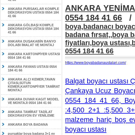
ANKARA YENİMA
ANKARA PURSAKLAR KOMPLE
DEKORASYON USTASI 0554 184
0554 184 41 66
41 66
boya,badanacı boyacı
ANKARA GÖLBAŞI KOMPLE
DEKORASYON USTASI 0554 184
41 66
badana fırsat,,boya b
fiyatları,boya ustası
ANKARA DUŞAKABİN BANYO
DOLABI İMALAT VE MONTAJ
0554 184 41 66
ANKARA KARTONPİYER USTASI
0554 184 41 66
https://www.boyabadanaustalari.com/
ANKARA FAYANS USTASI 0554
184 41 66
Balgat boyacı ustası
ANKARA ALÇI KEMER,TAVAN
ÇITASI,SÜTUN
KEMER,KARTONPİYER TAMİRAT
Çankaya Ucuz Boyacı 
MONTAJ
0554 184 41 66, Boy
ANKARA DUVAR KAGIT MODEL
VE MONTAJI 0554 184 41 66
:4,500 2+1 :5,500 3+
ANKARA TAMİRAT TADİLAT
DEKORASYON EV YENİLEME
malzeme hariç boş e
ANKARA BOYA BADANA
boyacı ustası
pursaklar boya badana 3+1 ev