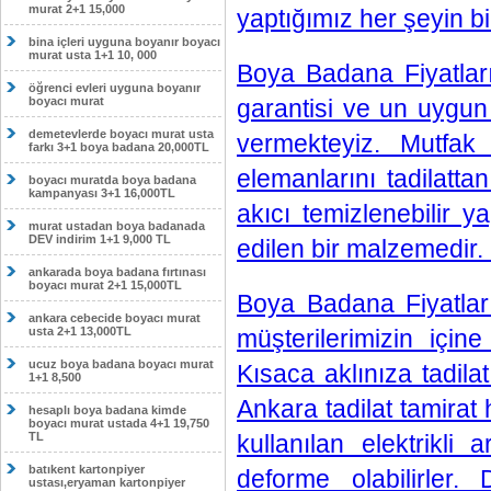
murat 2+1 15,000
yaptığımız her şeyin b
bina içleri uyguna boyanır boyacı
murat usta 1+1 10, 000
Boya Badana Fiyatlar
öğrenci evleri uyguna boyanır
boyacı murat
garantisi ve un uygun
demetevlerde boyacı murat usta
vermekteyiz. Mutfak s
farkı 3+1 boya badana 20,000TL
elemanlarını tadilatta
boyacı muratda boya badana
kampanyası 3+1 16,000TL
akıcı temizlenebilir 
murat ustadan boya badanada
DEV indirim 1+1 9,000 TL
edilen bir malzemedir
ankarada boya badana fırtınası
boyacı murat 2+1 15,000TL
Boya Badana Fiyatlar
ankara cebecide boyacı murat
usta 2+1 13,000TL
müşterilerimizin içi
ucuz boya badana boyacı murat
Kısaca aklınıza tadil
1+1 8,500
Ankara tadilat tamirat 
hesaplı boya badana kimde
boyacı murat ustada 4+1 19,750
TL
kullanılan elektrikli a
batıkent kartonpiyer
deforme olabilirler
ustası,eryaman kartonpiyer