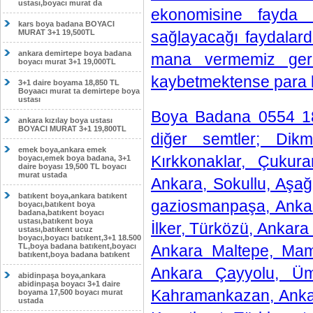
ustası,boyacı murat da
ekonomisine fayda 
kars boya badana BOYACI
MURAT 3+1 19,500TL
sağlayacağı faydalarda
ankara demirtepe boya badana
mana vermemiz gerek
boyacı murat 3+1 19,000TL
kaybetmektense para k
3+1 daire boyama 18,850 TL
Boyaacı murat ta demirtepe boya
ustası
Boya Badana 0554 18
ankara kızılay boya ustası
BOYACI MURAT 3+1 19,800TL
diğer semtler; Dikm
emek boya,ankara emek
Kırkkonaklar, Çukur
boyacı,emek boya badana, 3+1
daire boyası 19,500 TL boyacı
murat ustada
Ankara, Sokullu, Aşağ
batıkent boya,ankara batıkent
gaziosmanpaşa, Anka
boyacı,batıkent boya
badana,batıkent boyacı
ustası,batıkent boya
İlker, Türközü, Ankara
ustası,batıkent ucuz
boyacı,boyacı batıkent,3+1 18.500
TL,boya badana batıkent,boyacı
Ankara Maltepe, Mam
batıkent,boya badana batıkent
Ankara Çayyolu, Ümi
abidinpaşa boya,ankara
abidinpaşa boyacı 3+1 daire
Kahramankazan, Ankar
boyama 17,500 boyacı murat
ustada