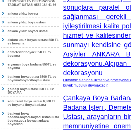
ETİMESĞUT EV DEKORASYON
TADİLAT USTASI 0554 184 41 66
sonuçlara paralel ol
ankara yıldız boyacı
sağlanması gerekli
ankara yıldız boya ustası
iyileştirilmesi kalite 
ankara yıldız boyacı ustası
hizmet ve kalitesinde
akdere ucuz boyacı ustası 550 TL
sunmayı kendisine gör
ev boyama
demetevler boyacı 550 TL ev
Arşivler ANKARA 
boyama
dekorasyonu,Alçıpan
eryaman boya badana 550TL ev
boyama
dekorasyonu
batıkent boya ustası 6500 TL ev
Firmamız alanında uzman ve profesyonel ek
boyama/boyacı/boya ustası
büyük mutluluk duymaktadır.
gölbaşı boya ustası 550 TL EV
BOYAMA
Çankaya Boya Badana 
konutkent boya ustası 6,500 TL
ev boyama /boya badana
Badana İşleri , Demete
batıkent boya
Ustası, arayanların bi
badana.boyacı.boyacı ustası.usta
boyacı.ucuz boyacı.ankara
boyacıları.
memnuniyetine önem 