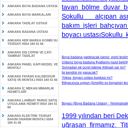
tavan bölme duvar b
ANKARA BOYA BADANA USTASI
Sokullu alçıpan asm
ANKARA BOYA MARKALARI
ANKARA TADİLAT USTASİ
bakım işleri bahçıv
ANKARA BADANA USTASI
boyacı ustasıSokullu k
ANKARA HER MARKA KOMBİ SU
TESİSATI 0554 184 41 66
ANKARA DIŞ CEPHE VE ÇATI
TAMİRAT TADİLAT
Boya badana yaptıracak iseniz, evini tesli
Ustanız boya badana fiyatlarını nasıl belirl
ANKARA PANEL KAPI MODEL VE
Sonradan ek ücret isteme ihtimali var mı?
MONTAJ
İşi kendisi mi yapacak?
ANKARA FAYANS KALEBODUR
Yoksa, boyacı ustası başkası mı?
SATIŞ VE MONTAJ 0554 184 41 66
İhtiyacınıza uygun (örneğin ev boyama) te
ANKARA İÇ MEKAN MİMARLIK
HİZMETLERİ
ANKARA LAMİNAT PARKE SATIŞ
Boyacı (Boya Badana Ustası) · Yenimahall
UYGULAMA HİZMETİ 0554 184 41
66
1999 yılından beri Dek
ANKARA ELEKTRİK TESİSAT
BAKIM ONARIM MONTAJ 0554
184 41 66
uğraşan firmamız. Titi