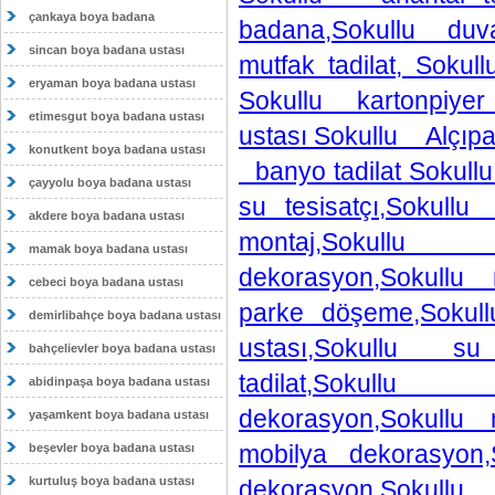
çankaya boya badana
badana,Sokullu duva
sincan boya badana ustası
mutfak tadilat, Sok
eryaman boya badana ustası
Sokullu kartonpiyer
etimesgut boya badana ustası
ustası Sokullu Alçıp
konutkent boya badana ustası
banyo tadilat Sokull
çayyolu boya badana ustası
su tesisatçı,Sokullu
akdere boya badana ustası
montaj,Sokullu
mamak boya badana ustası
dekorasyon,Sokullu 
cebeci boya badana ustası
parke döşeme,Soku
demirlibahçe boya badana ustası
ustası,Sokullu su t
bahçelievler boya badana ustası
tadilat,Sokullu
abidinpaşa boya badana ustası
dekorasyon,Sokullu 
yaşamkent boya badana ustası
mobilya dekorasy
beşevler boya badana ustası
kurtuluş boya badana ustası
dekorasyon,Sokull