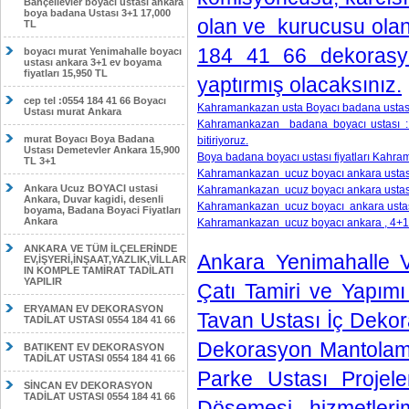
Bahçelievler boyacı ustası ankara
boya badana Ustası 3+1 17,000
olan ve kurucusu olan
TL
184 41 66 dekorasyo
boyacı murat Yenimahalle boyacı
ustası ankara 3+1 ev boyama
fiyatları 15,950 TL
yaptırmış olacaksınız.
cep tel :0554 184 41 66 Boyacı
Kahramankazan usta Boyacı badana ustas
Ustası murat Ankara
Kahramankazan badana boyacı ustası : E
murat Boyacı Boya Badana
bitiriyoruz.
Ustası Demetevler Ankara 15,900
Boya badana boyacı ustası fiyatları Kahr
TL 3+1
Kahramankazan ucuz boyacı ankara ustası,
Ankara Ucuz BOYACI ustasi
Kahramankazan ucuz boyacı ankara ustası,
Ankara, Duvar kagidi, desenli
Kahramankazan ucuz boyacı ankara ustası,
boyama, Badana Boyaci Fiyatları
Ankara
Kahramankazan ucuz boyacı ankara , 4+1 e
ANKARA VE TÜM İLÇELERİNDE
Ankara Yenimahalle V
EV,İŞYERİ,İNŞAAT,YAZLIK,VİLLAR
IN KOMPLE TAMİRAT TADİLATI
YAPILIR
Çatı Tamiri ve Yapı
ERYAMAN EV DEKORASYON
Tavan Ustası İç Dekor
TADİLAT USTASI 0554 184 41 66
Dekorasyon Mantolama I
BATIKENT EV DEKORASYON
TADİLAT USTASI 0554 184 41 66
Parke Ustası Proje
SİNCAN EV DEKORASYON
TADİLAT USTASI 0554 184 41 66
Döşemesi hizmetlerim