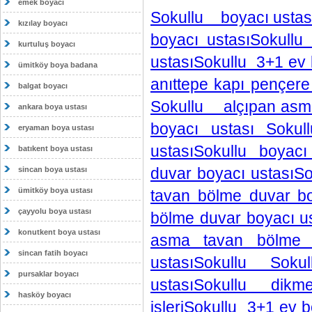
emek boyacı
Sokullu boyacı ustas
kızılay boyacı
boyacı ustasıSokull
kurtuluş boyacı
ustasıSokullu 3+1 ev 
ümitköy boya badana
anıttepe kapı pençer
balgat boyacı
Sokullu alçıpan asma
ankara boya ustası
boyacı ustası Sok
eryaman boya ustası
ustasıSokullu boyac
batıkent boya ustası
duvar boyacı ustasıS
sincan boya ustası
ümitköy boya ustası
tavan bölme duvar b
çayyolu boya ustası
bölme duvar boyacı u
konutkent boya ustası
asma tavan bölme d
sincan fatih boyacı
ustasıSokullu Sok
pursaklar boyacı
ustasıSokullu di
hasköy boyacı
işleriSokullu 3+1 ev 