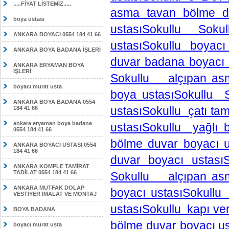
.....FİYAT LİSTEMİZ.....
asma tavan bölme du
boya ustası
ustasıSokullu Sok
ANKARA BOYACI 0554 184 41 66
ustasıSokullu boyac
ANKARA BOYA BADANA İŞLERİ
duvar badana boyacı 
ANKARA ERYAMAN BOYA
İŞLERİ
Sokullu alçıpan asm
boyacı murat usta
boya ustasıSokullu 
ANKARA BOYA BADANA 0554
ustasıSokullu çatı ta
184 41 66
ankara eryaman boya badana
ustasıSokullu yağlı
0554 184 41 66
bölme duvar boyacı 
ANKARA BOYACI USTASI 0554
184 41 66
duvar boyacı ustası
ANKARA KOMPLE TAMİRAT
TADİLAT 0554 184 41 66
Sokullu alçıpan asm
ANKARA MUTFAK DOLAP
boyacı ustasıSokull
VESTİYER İMALAT VE MONTAJ
ustasıSokullu kapı ve
BOYA BADANA
bölme duvar boyacı us
boyacı murat usta