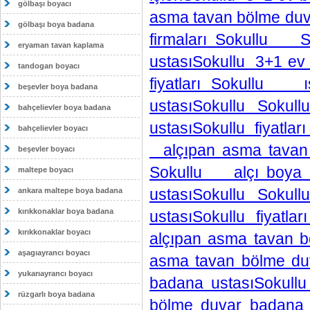
gölbaşı boyacı
asma tavan bölme duva
gölbaşı boya badana
firmaları Sokullu 
eryaman tavan kaplama
ustasıSokullu 3+1 e
tandogan boyacı
fiyatları Sokullu ı
beşevler boya badana
ustasıSokullu Sokul
bahçelievler boya badana
ustasıSokullu fiyatlar
bahçelievler boyacı
alçıpan asma tavan b
beşevler boyacı
Sokullu alçı boya 
maltepe boyacı
ustasıSokullu Sokul
ankara maltepe boya badana
kırıkkonaklar boya badana
ustasıSokullu fiyatl
kırıkkonaklar boyacı
alçıpan asma tavan 
aşagıayrancı boyacı
asma tavan bölme duv
yukarıayrancı boyacı
badana ustasıSokul
rüzgarlı boya badana
bölme duvar badana 