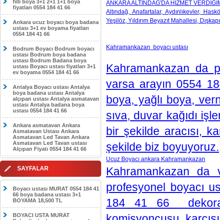
filli boya 3+1 2+1 1+1 boya
ANKARA ALTINDAĞ'DA HİZMET VERDİĞİ
fiyatları 0554 184 41 66
Altındağ, Anafartalar, Aydınlıkevler, Hask
Yeşilöz, Yıldırım Beyazıt Mahallesi, Dışkapı
Ankara ucuz boyacı boya badana
ustası 3+1 ev boyama fiyatları
0554 184 41 66
Kahramankazan boyacı ustası
Bodrum Boyacı Bodrum boyacı
ustası Bodrum boya badana
ustası Bodrum Badana boya
Kahramankazan da pro
ustası Boyacı ustası fiyatları 3+1
ev boyama 0554 184 41 66
varsa arayın 0554 184
Antalya Boyacı ustası Antalya
boya badana ustası Antalya
boya, yağlı boya, ver
alçıpan ustası Antalya asmatavan
ustası Antalya badana boya
ustası 0554 184 41 66
sıva, duvar kağıdı işleri
Ankara asmatavan Ankara
bir şekilde aracısı, k
Asmatavan Ustası Ankara
Asmatavan Led Tavan Ankara
Asmatavan Led Tavan ustası
şekilde biz boyuyoruz.
Alçıpan Fiyatı 0554 184 41 66
Ucuz Boyacı ankara Kahramankazan
SAYFALAR
Kahramankazan da ve
profesyonel boyacı us
Boyacı ustası MURAT 0554 184 41
66 boya badana ustası 3+1
184 41 66 dekorasy
BOYAMA 18,500 TL
BOYACI USTA MURAT
komisyoncusu, karcısı 