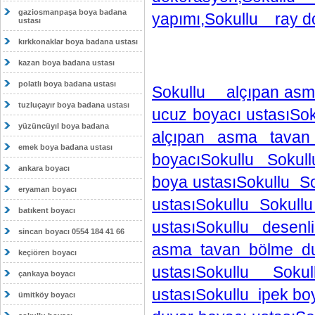
gaziosmanpaşa boya badana
yapımı,Sokullu ray 
ustası
kırkkonaklar boya badana ustası
kazan boya badana ustası
polatlı boya badana ustası
Sokullu alçıpan asm
tuzluçayır boya badana ustası
ucuz boyacı ustasıSo
yüzüncüyıl boya badana
alçıpan asma tava
emek boya badana ustası
boyacıSokullu Sokul
ankara boyacı
boya ustasıSokullu 
eryaman boyacı
ustasıSokullu Sokul
batıkent boyacı
ustasıSokullu desen
sincan boyacı 0554 184 41 66
asma tavan bölme d
keçiören boyacı
ustasıSokullu Sok
çankaya boyacı
ustasıSokullu ipek b
ümitköy boyacı