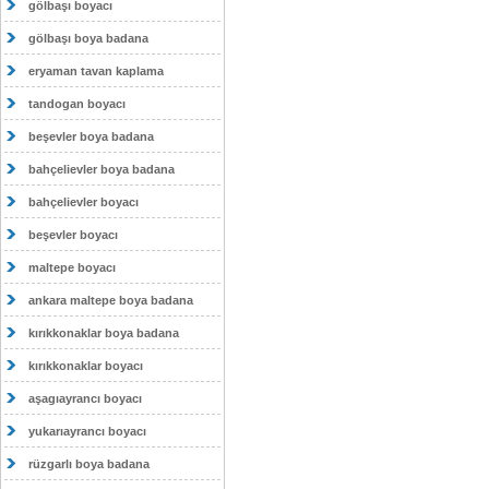
gölbaşı boyacı
gölbaşı boya badana
eryaman tavan kaplama
tandogan boyacı
beşevler boya badana
bahçelievler boya badana
bahçelievler boyacı
beşevler boyacı
maltepe boyacı
ankara maltepe boya badana
kırıkkonaklar boya badana
kırıkkonaklar boyacı
aşagıayrancı boyacı
yukarıayrancı boyacı
rüzgarlı boya badana