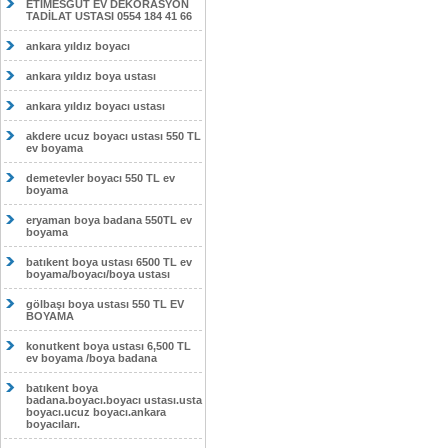
ETİMESĞUT EV DEKORASYON
TADİLAT USTASI 0554 184 41 66
ankara yıldız boyacı
ankara yıldız boya ustası
ankara yıldız boyacı ustası
akdere ucuz boyacı ustası 550 TL
ev boyama
demetevler boyacı 550 TL ev
boyama
eryaman boya badana 550TL ev
boyama
batıkent boya ustası 6500 TL ev
boyama/boyacı/boya ustası
gölbaşı boya ustası 550 TL EV
BOYAMA
konutkent boya ustası 6,500 TL
ev boyama /boya badana
batıkent boya
badana.boyacı.boyacı ustası.usta
boyacı.ucuz boyacı.ankara
boyacıları.