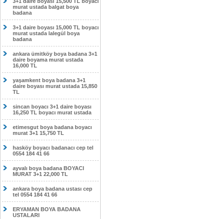
3+1 daire boyası 15,500 TL boyacı
murat ustada balgat boya
badana
3+1 daire boyası 15,000 TL boyacı
murat ustada lalegül boya
badana
ankara ümitköy boya badana 3+1
daire boyama murat ustada
16,000 TL
yaşamkent boya badana 3+1
daire boyası murat ustada 15,850
TL
sincan boyacı 3+1 daire boyası
16,250 TL boyacı murat ustada
etimesgut boya badana boyacı
murat 3+1 15,750 TL
hasköy boyacı badanacı cep tel
0554 184 41 66
ayvalı boya badana BOYACI
MURAT 3+1 22,000 TL
ankara boya badana ustası cep
tel 0554 184 41 66
ERYAMAN BOYA BADANA
USTALARI