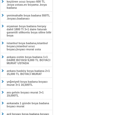
keçiören ucuz boyacı 600 TL
.boya ustası.ev boyama .boya
badana
yenimahalle boya badana 550TL
.boyacı.badanacı
eryaman boya badana herşey
dahil 1800 Tl 3+1 daire faturalı
garantili silikonlu boya siline bilir
boya
istanbul boya badana,istanbul
boyacı,istanbul ucuz
boyacı,boyacı murat usta
ankara ostim boya badana 1+1
DAİRE BOYASI 9,000 TL BOYACI
MURAT USTADA
ankara hasköy boya badana 2+1
15,000 TL BOYACI MURAT
yeğmiyeli boya badana boyacı
murat 3+1 16,500TL
ara gelsin boyacı murat 3+1
19,000TL
ankarada 1 günde boya badana
boyacı murat
acil boyacı boya badana boyacı