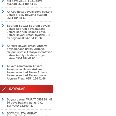
filli boya 3+1 2+1 1+1 boya
fiyatları 0554 184 41 66
Ankara ucuz boyacı boya badana
ustası 3+1 ev boyama fiyatları
0554 184 41 66
Bodrum Boyacı Bodrum boyacı
ustası Bodrum boya badana
ustası Bodrum Badana boya
ustası Boyacı ustası fiyatları 3+1
ev boyama 0554 184 41 66
Antalya Boyacı ustası Antalya
boya badana ustası Antalya
alçıpan ustası Antalya asmatavan
ustası Antalya badana boya
ustası 0554 184 41 66
Ankara asmatavan Ankara
Asmatavan Ustası Ankara
Asmatavan Led Tavan Ankara
Asmatavan Led Tavan ustası
Alçıpan Fiyatı 0554 184 41 66
SAYFALAR
Boyacı ustası MURAT 0554 184 41
66 boya badana ustası 3+1
BOYAMA 18,500 TL
BOYACI USTA MURAT