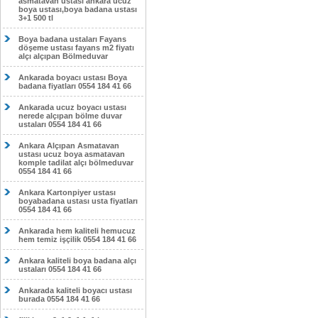
asmatavan ustası ankara ucuz
boya ustası,boya badana ustası
3+1 500 tl
Boya badana ustaları Fayans
döşeme ustası fayans m2 fiyatı
alçı alçıpan Bölmeduvar
Ankarada boyacı ustası Boya
badana fiyatları 0554 184 41 66
Ankarada ucuz boyacı ustası
nerede alçıpan bölme duvar
ustaları 0554 184 41 66
Ankara Alçıpan Asmatavan
ustası ucuz boya asmatavan
komple tadilat alçı bölmeduvar
0554 184 41 66
Ankara Kartonpiyer ustası
boyabadana ustası usta fiyatları
0554 184 41 66
Ankarada hem kaliteli hemucuz
hem temiz işçilik 0554 184 41 66
Ankara kaliteli boya badana alçı
ustaları 0554 184 41 66
Ankarada kaliteli boyacı ustası
burada 0554 184 41 66