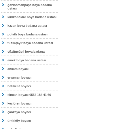
gaziosmanpaşa boya badana
ustası
kırkkonaklar boya badana ustası
kazan boya badana ustası
polatlı boya badana ustası
tuzluçayır boya badana ustası
yüzüncüyıl boya badana
emek boya badana ustası
ankara boyacı
eryaman boyacı
batıkent boyacı
sincan boyacı 0554 184 41 66
keçiören boyacı
çankaya boyacı
ümitköy boyacı