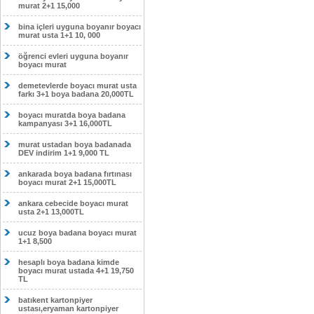
murat 2+1 15,000
bina içleri uyguna boyanır boyacı
murat usta 1+1 10, 000
öğrenci evleri uyguna boyanır
boyacı murat
demetevlerde boyacı murat usta
farkı 3+1 boya badana 20,000TL
boyacı muratda boya badana
kampanyası 3+1 16,000TL
murat ustadan boya badanada
DEV indirim 1+1 9,000 TL
ankarada boya badana fırtınası
boyacı murat 2+1 15,000TL
ankara cebecide boyacı murat
usta 2+1 13,000TL
ucuz boya badana boyacı murat
1+1 8,500
hesaplı boya badana kimde
boyacı murat ustada 4+1 19,750
TL
batıkent kartonpiyer
ustası,eryaman kartonpiyer