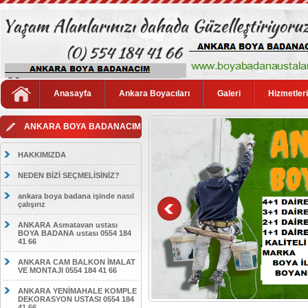
Anasayfa
Ankara Boyacıları
Galeri
Hizmetler
ANKARA BOYA BADANACIM
HAKKIMIZDA
NEDEN BİZİ SEÇMELİSİNİZ?
ankara boya badana işinde nasıl
çalışırız
ANKARA Asmatavan ustası
BOYA BADANA ustası 0554 184
41 66
ANKARA CAM BALKON İMALAT
VE MONTAJI 0554 184 41 66
ANKARA YENİMAHALE KOMPLE
DEKORASYON USTASI 0554 184
41 66