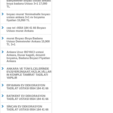
Bahçelievler boyacı ustası ankara
boya badana Ustası 3+1 17,000
TL
boyacı murat Yenimahalle boyacı
ustası ankara 3+1 ev boyama
fiyatları 15,950 TL
cep tel :0554 184 41 66 Boyacı
Ustası murat Ankara
murat Boyacı Boya Badana
Ustası Demetevler Ankara 15,900
TL 3+1
Ankara Ucuz BOYACI ustasi
Ankara, Duvar kagidi, desenli
boyama, Badana Boyaci Fiyatları
Ankara
ANKARA VE TÜM İLÇELERİNDE
EV,İŞYERİ,İNŞAAT,YAZLIK,VİLLAR
IN KOMPLE TAMİRAT TADİLATI
YAPILIR
ERYAMAN EV DEKORASYON
TADİLAT USTASI 0554 184 41 66
BATIKENT EV DEKORASYON
TADİLAT USTASI 0554 184 41 66
SİNCAN EV DEKORASYON
TADİLAT USTASI 0554 184 41 66