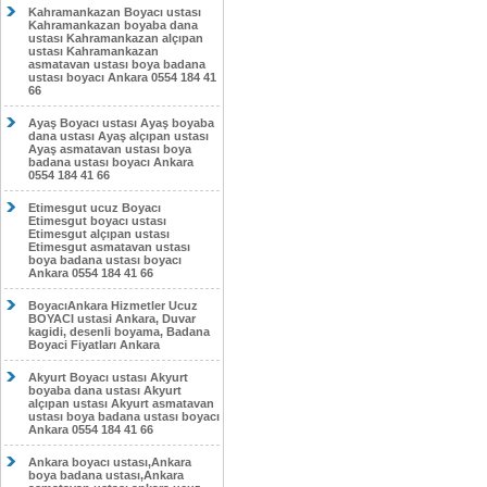
Kahramankazan Boyacı ustası
Kahramankazan boyaba dana
ustası Kahramankazan alçıpan
ustası Kahramankazan
asmatavan ustası boya badana
ustası boyacı Ankara 0554 184 41
66
Ayaş Boyacı ustası Ayaş boyaba
dana ustası Ayaş alçıpan ustası
Ayaş asmatavan ustası boya
badana ustası boyacı Ankara
0554 184 41 66
Etimesgut ucuz Boyacı
Etimesgut boyacı ustası
Etimesgut alçıpan ustası
Etimesgut asmatavan ustası
boya badana ustası boyacı
Ankara 0554 184 41 66
BoyacıAnkara Hizmetler Ucuz
BOYACI ustasi Ankara, Duvar
kagidi, desenli boyama, Badana
Boyaci Fiyatları Ankara
Akyurt Boyacı ustası Akyurt
boyaba dana ustası Akyurt
alçıpan ustası Akyurt asmatavan
ustası boya badana ustası boyacı
Ankara 0554 184 41 66
Ankara boyacı ustası,Ankara
boya badana ustası,Ankara