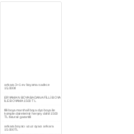
ankara 3+1 ev boyama sadece
15,000tl
ERYAMAN BOYA BADANA FİLLİ BOYA
İLE BOYAMA 1500 TL
filli boya marshall boya dyo boya ile
komple daireleriniz herşey dahil 1500
TL faturalı garantili
ankara boyacı ucuz oyacı ankara
15.000TL
YAŞAMKENT DAİRE BOYAMA 1000TL
EV,İŞYERİ BOYA BADANA USTASI