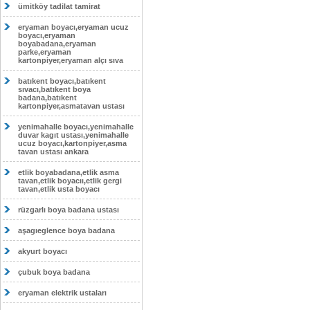
ümitköy tadilat tamirat
eryaman boyacı,eryaman ucuz
boyacı,eryaman
boyabadana,eryaman
parke,eryaman
kartonpiyer,eryaman alçı sıva
batıkent boyacı,batıkent
sıvacı,batıkent boya
badana,batıkent
kartonpiyer,asmatavan ustası
yenimahalle boyacı,yenimahalle
duvar kagıt ustası,yenimahalle
ucuz boyacı,kartonpiyer,asma
tavan ustası ankara
etlik boyabadana,etlik asma
tavan,etlik boyacıı,etlik gergi
tavan,etlik usta boyacı
rüzgarlı boya badana ustası
aşagıeglence boya badana
akyurt boyacı
çubuk boya badana
eryaman elektrik ustaları