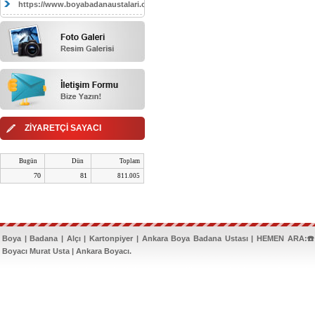
https://www.boyabadanaustalari.com/
ZİYARETÇİ SAYACI
Bugün
Dün
Toplam
70
81
811.005
Boya | Badana | Alçı | Kartonpiyer | Ankara Boya Badana Ustası | HEMEN ARA:☎️
Boyacı Murat Usta | Ankara Boyacı.