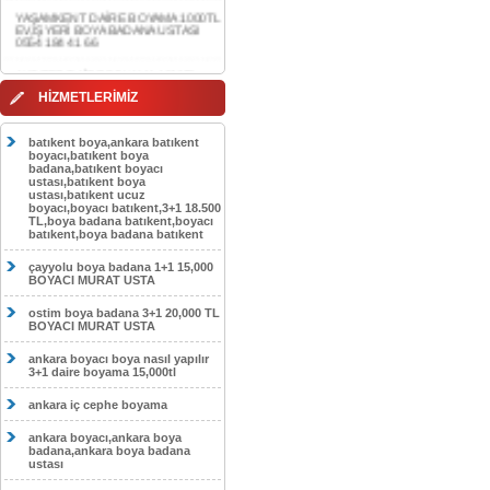
0554 184 41 66
AKDERE DAİRE BOYAMA 1000TL
EV,İŞYERİ BOYA BADANA USTASI
0554 184 41 66
HİZMETLERİMİZ
CEBECİ DAİRE BOYAMA 1000TL
EV,İŞYERİ BOYA BADANA USTASI
0554 184 41 66
batıkent boya,ankara batıkent
boyacı,batıkent boya
HASKÖY DAİRE BOYAMA 1000TL
badana,batıkent boyacı
EV,İŞYERİ BOYA BADANA USTASI
ustası,batıkent boya
0554 184 41 66
ustası,batıkent ucuz
boyacı,boyacı batıkent,3+1 18.500
GÖLBAŞI DAİRE BOYAMA 1000TL
TL,boya badana batıkent,boyacı
EV,İŞYERİ BOYA BADANA USTASI
batıkent,boya badana batıkent
0554 184 41 66
çayyolu boya badana 1+1 15,000
SOKULLU DAİRE BOYAMA 1000TL
BOYACI MURAT USTA
EV,İŞYERİ BOYA BADANA USTASI
0554 184 41 66
ostim boya badana 3+1 20,000 TL
BOYACI MURAT USTA
ankara boyacı boya nasıl yapılır
3+1 daire boyama 15,000tl
ankara iç cephe boyama
ankara boyacı,ankara boya
badana,ankara boya badana
ustası