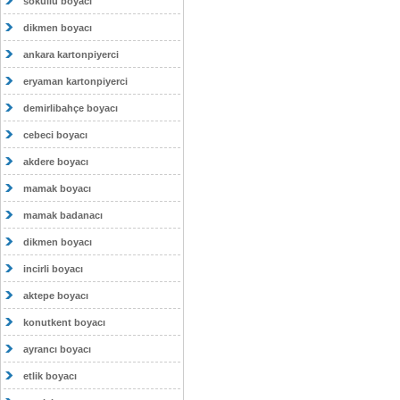
sokullu boyacı
dikmen boyacı
ankara kartonpiyerci
eryaman kartonpiyerci
demirlibahçe boyacı
cebeci boyacı
akdere boyacı
mamak boyacı
mamak badanacı
dikmen boyacı
incirli boyacı
aktepe boyacı
konutkent boyacı
ayrancı boyacı
etlik boyacı