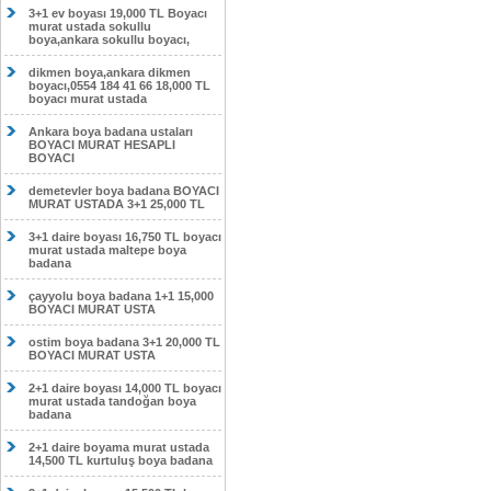
3+1 ev boyası 19,000 TL Boyacı
murat ustada sokullu
boya,ankara sokullu boyacı,
dikmen boya,ankara dikmen
boyacı,0554 184 41 66 18,000 TL
boyacı murat ustada
Ankara boya badana ustaları
BOYACI MURAT HESAPLI
BOYACI
demetevler boya badana BOYACI
MURAT USTADA 3+1 25,000 TL
3+1 daire boyası 16,750 TL boyacı
murat ustada maltepe boya
badana
çayyolu boya badana 1+1 15,000
BOYACI MURAT USTA
ostim boya badana 3+1 20,000 TL
BOYACI MURAT USTA
2+1 daire boyası 14,000 TL boyacı
murat ustada tandoğan boya
badana
2+1 daire boyama murat ustada
14,500 TL kurtuluş boya badana