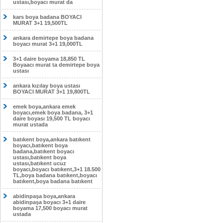
ustası,boyacı murat da
kars boya badana BOYACI
MURAT 3+1 19,500TL
ankara demirtepe boya badana
boyacı murat 3+1 19,000TL
3+1 daire boyama 18,850 TL
Boyaacı murat ta demirtepe boya
ustası
ankara kızılay boya ustası
BOYACI MURAT 3+1 19,800TL
emek boya,ankara emek
boyacı,emek boya badana, 3+1
daire boyası 19,500 TL boyacı
murat ustada
batıkent boya,ankara batıkent
boyacı,batıkent boya
badana,batıkent boyacı
ustası,batıkent boya
ustası,batıkent ucuz
boyacı,boyacı batıkent,3+1 18.500
TL,boya badana batıkent,boyacı
batıkent,boya badana batıkent
abidinpaşa boya,ankara
abidinpaşa boyacı 3+1 daire
boyama 17,500 boyacı murat
ustada