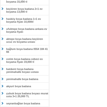
boyama 15,000 tl
keçiören boya badana 2+1 ev
boyama 13,000 tl
hasköy boya badana 1+1 ev
boyama fiyatı 10,000tl
ufuktepe boya badana ankara ev
boyama fiyatı
aktepe boya badana keçiören
ucuz ev boyama ustası
bağlum boya badana 0554 184 41
66
ostim boya badana cebeci ev
boyama fiyatı 19,000 tl
batıkent boya badana
yenimahalle boyacı ustası
yenimahalle boya badana
akyurt boya badana
çubuk boya badana boyacı murat
usta 3+1 20,000 TL
seyranbağları boya badana