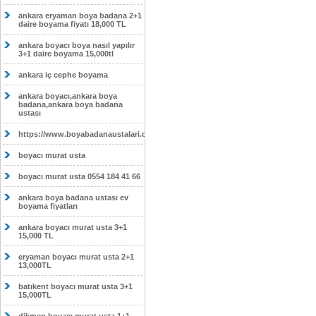
ankara eryaman boya badana 2+1
daire boyama fiyatı 18,000 TL
ankara boyacı boya nasıl yapılır
3+1 daire boyama 15,000tl
ankara iç cephe boyama
ankara boyacı,ankara boya
badana,ankara boya badana
ustası
https://www.boyabadanaustalari.com/
boyacı murat usta
boyacı murat usta 0554 184 41 66
ankara boya badana ustası ev
boyama fiyatları
ankara boyacı murat usta 3+1
15,000 TL
eryaman boyacı murat usta 2+1
13,000TL
batıkent boyacı murat usta 3+1
15,000TL