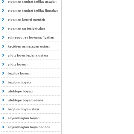
eryaman tamirat tadilat ustaları
eryaman tamirat tadilat firmaları
eryaman kornej montajı
eryaman su tesisatcıları
etimesgut ev boyama fiyatları
keçiören asmatavan ustası
yıldız boya badana ustası
yıldız boyacı
baglıca boyacı
baglum boyacı
ufuktepe boyacı
ufuktepe boya badana
baglum boya ustası
seyranbagları boyacı
seyranbagları boya badana