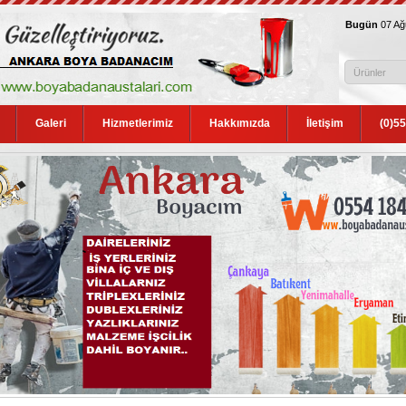
Bugün
07 A
Galeri
Hizmetlerimiz
Hakkımızda
İletişim
(0)5