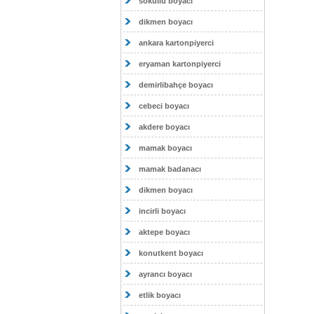
sokullu boyacı
dikmen boyacı
ankara kartonpiyerci
eryaman kartonpiyerci
demirlibahçe boyacı
cebeci boyacı
akdere boyacı
mamak boyacı
mamak badanacı
dikmen boyacı
incirli boyacı
aktepe boyacı
konutkent boyacı
ayrancı boyacı
etlik boyacı