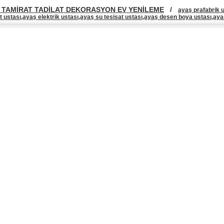
 TAMİRAT TADİLAT DEKORASYON EV YENİLEME
/
ayaş prafabrik u
t ustası,ayaş elektrik ustası,ayaş su tesisat ustası,ayaş desen boya ustası,ayaş