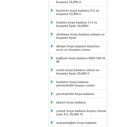
boyama 15,000 tl
keçiören boya badana 2+1 ev
boyama 13,000 tl
hasköy boya badana 1+1 ev
boyama fiyatı 10,000tl
ufuktepe boya badana ankara ev
boyama fiyatı
aktepe boya badana keçiören
ucuz ev boyama ustası
bağlum boya badana 0554 184 41
66
ostim boya badana cebeci ev
boyama fiyatı 19,000 tl
batıkent boya badana
yenimahalle boyacı ustası
yenimahalle boya badana
akyurt boya badana
çubuk boya badana boyacı murat
usta 3+1 20,000 TL
seyranbağları boya badana