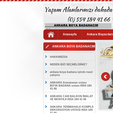
Anasayfa
Ankara Boyacıları
ANKARA BOYA BADANACIM
HAKKIMIZDA
NEDEN BİZİ SEÇMELİSİNİZ?
ankara boya badana işinde nasıl
çalışırız
ANKARA Asmatavan ustası
BOYA BADANA ustası 0554 184
41 66
ANKARA CAM BALKON İMALAT
VE MONTAJI 0554 184 41 66
ANKARA YENİMAHALE KOMPLE
DEKORASYON USTASI 0554 184
41 66