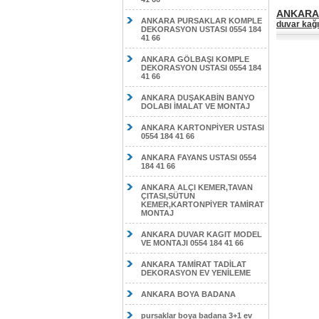
ANKARA
ANKARA PURSAKLAR KOMPLE
duvar kağı
DEKORASYON USTASI 0554 184
41 66
ANKARA GÖLBAŞI KOMPLE
DEKORASYON USTASI 0554 184
41 66
ANKARA DUŞAKABİN BANYO
DOLABI İMALAT VE MONTAJ
ANKARA KARTONPİYER USTASI
0554 184 41 66
ANKARA FAYANS USTASI 0554
184 41 66
ANKARA ALÇI KEMER,TAVAN
ÇITASI,SÜTUN
KEMER,KARTONPİYER TAMİRAT
MONTAJ
ANKARA DUVAR KAGIT MODEL
VE MONTAJI 0554 184 41 66
ANKARA TAMİRAT TADİLAT
DEKORASYON EV YENİLEME
ANKARA BOYA BADANA
pursaklar boya badana 3+1 ev