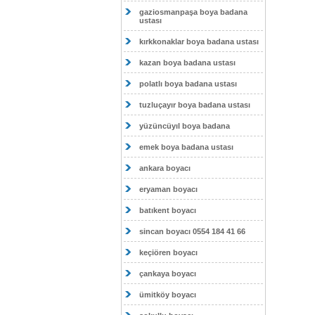
gaziosmanpaşa boya badana
ustası
kırkkonaklar boya badana ustası
kazan boya badana ustası
polatlı boya badana ustası
tuzluçayır boya badana ustası
yüzüncüyıl boya badana
emek boya badana ustası
ankara boyacı
eryaman boyacı
batıkent boyacı
sincan boyacı 0554 184 41 66
keçiören boyacı
çankaya boyacı
ümitköy boyacı