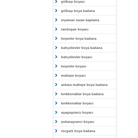
gölbaşı boyacı
gölbaşı boya badana
eryaman tavan kaplama
tandogan boyacı
beşevler boya badana
bahçelievler boya badana
bahçelievler boyacı
beşevler boyacı
maltepe boyacı
ankara maltepe boya badana
kırıkkonaklar boya badana
kırıkkonaklar boyacı
aşagıayrancı boyacı
yukarıayrancı boyacı
rüzgarlı boya badana