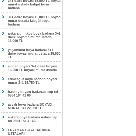
3+1 daire boyası 15,500 TL boyacı
murat ustada balgat boya
badana
3+1 daire boyası 15,000 TL boyacı
murat ustada lalegül boya
badana
ankara ümitköy boya badana 3+1
daire boyama murat ustada
16,000 TL
yaşamkent boya badana 3+1
daire boyası murat ustada 15,850
TL
sincan boyacı 3+1 daire boyası
16,250 TL boyacı murat ustada
etimesgut boya badana boyacı
murat 3+1 15,750 TL
hasköy boyacı badanacı cep tel
0554 184 41 66
ayvalı boya badana BOYACI
MURAT 3+1 22,000 TL
ankara boya badana ustası cep
tel 0554 184 41 66
ERYAMAN BOYA BADANA
USTALARI