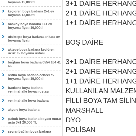
3+1 DAİRE HERHANGİ
boyama 15,000 tl
2+1 DAİRE HERHANGİ
keçiören boya badana 2+1 ev
boyama 13,000 tl
1+1 DAİRE HERHANG
hasköy boya badana 1+1 ev
boyama fiyatı 10,000tl
ufuktepe boya badana ankara ev
BOŞ DAİRE
boyama fiyatı
aktepe boya badana keçiören
ucuz ev boyama ustası
3+1 DAİRE HERHANGİ
bağlum boya badana 0554 184 41
66
2+1 DAİRE HERHANGİ
ostim boya badana cebeci ev
boyama fiyatı 19,000 tl
1+1 DAİRE HERHANG
batıkent boya badana
KULLANILAN MALZE
yenimahalle boyacı ustası
FİLLİ BOYA TAM SİLİN
yenimahalle boya badana
MARSHALL
akyurt boya badana
DYO
çubuk boya badana boyacı murat
usta 3+1 20,000 TL
POLİSAN
seyranbağları boya badana