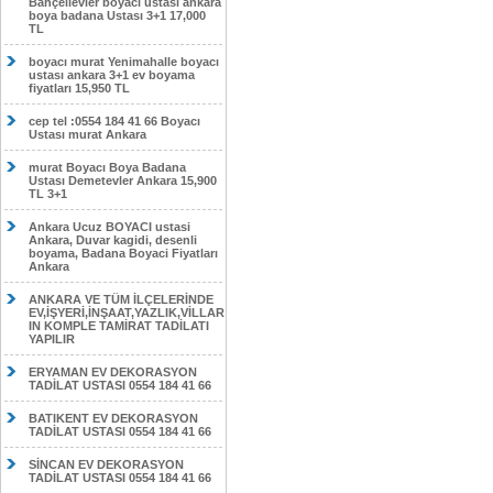
Bahçelievler boyacı ustası ankara
boya badana Ustası 3+1 17,000
TL
boyacı murat Yenimahalle boyacı
ustası ankara 3+1 ev boyama
fiyatları 15,950 TL
cep tel :0554 184 41 66 Boyacı
Ustası murat Ankara
murat Boyacı Boya Badana
Ustası Demetevler Ankara 15,900
TL 3+1
Ankara Ucuz BOYACI ustasi
Ankara, Duvar kagidi, desenli
boyama, Badana Boyaci Fiyatları
Ankara
ANKARA VE TÜM İLÇELERİNDE
EV,İŞYERİ,İNŞAAT,YAZLIK,VİLLAR
IN KOMPLE TAMİRAT TADİLATI
YAPILIR
ERYAMAN EV DEKORASYON
TADİLAT USTASI 0554 184 41 66
BATIKENT EV DEKORASYON
TADİLAT USTASI 0554 184 41 66
SİNCAN EV DEKORASYON
TADİLAT USTASI 0554 184 41 66