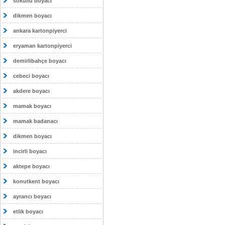
sokullu boyacı
dikmen boyacı
ankara kartonpiyerci
eryaman kartonpiyerci
demirlibahçe boyacı
cebeci boyacı
akdere boyacı
mamak boyacı
mamak badanacı
dikmen boyacı
incirli boyacı
aktepe boyacı
konutkent boyacı
ayrancı boyacı
etlik boyacı