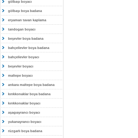
gölbaşı boyacı
gölbaşı boya badana
eryaman tavan kaplama
tandogan boyacı
beşevler boya badana
bahçelievler boya badana
bahçelievler boyacı
beşevler boyacı
maltepe boyacı
ankara maltepe boya badana
kırıkkonaklar boya badana
kırıkkonaklar boyacı
aşagıayrancı boyacı
yukarıayrancı boyacı
rüzgarlı boya badana