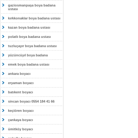
gaziosmanpaşa boya badana
ustası
kırkkonaklar boya badana ustası
kazan boya badana ustası
polatlı boya badana ustası
tuzluçayır boya badana ustası
yüzüncüyıl boya badana
emek boya badana ustası
ankara boyacı
eryaman boyacı
batıkent boyacı
sincan boyacı 0554 184 41 66
keçiören boyacı
çankaya boyacı
ümitköy boyacı