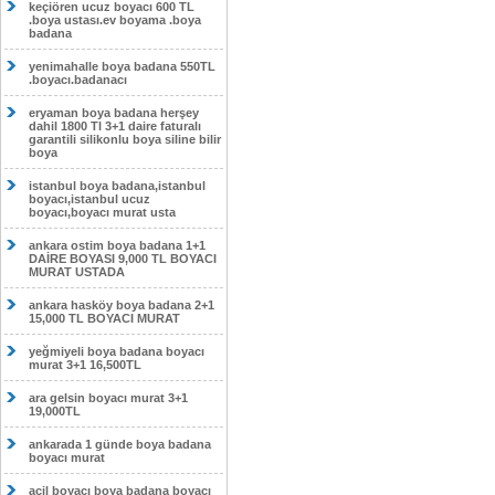
keçiören ucuz boyacı 600 TL
.boya ustası.ev boyama .boya
badana
yenimahalle boya badana 550TL
.boyacı.badanacı
eryaman boya badana herşey
dahil 1800 Tl 3+1 daire faturalı
garantili silikonlu boya siline bilir
boya
istanbul boya badana,istanbul
boyacı,istanbul ucuz
boyacı,boyacı murat usta
ankara ostim boya badana 1+1
DAİRE BOYASI 9,000 TL BOYACI
MURAT USTADA
ankara hasköy boya badana 2+1
15,000 TL BOYACI MURAT
yeğmiyeli boya badana boyacı
murat 3+1 16,500TL
ara gelsin boyacı murat 3+1
19,000TL
ankarada 1 günde boya badana
boyacı murat
acil boyacı boya badana boyacı