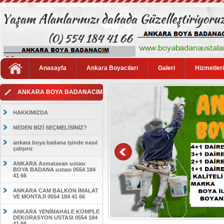
Anasayfa
Ankara Boyacıları
Galeri
Hizmetler
ANKARA BOYA BADANACIM
HAKKIMIZDA
NEDEN BİZİ SEÇMELİSİNİZ?
ankara boya badana işinde nasıl
çalışırız
ANKARA Asmatavan ustası
BOYA BADANA ustası 0554 184
41 66
ANKARA CAM BALKON İMALAT
VE MONTAJI 0554 184 41 66
ANKARA YENİMAHALE KOMPLE
DEKORASYON USTASI 0554 184
41 66