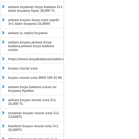
ankara eryaman boya badana 2+1
daire boyama fiyatı 18,000 TL
ankara boyacı boya nasıl yapılır
3+1 daire boyama 15,000tl
ankara iç cephe boyama
ankara boyacı,ankara boya
badana,ankara boya badana
ustası
https://www.boyabadanaustalari.com/
boyacı murat usta
boyacı murat usta 0554 184 41 66
ankara boya badana ustası ev
boyama fiyatları
ankara boyacı murat usta 3+1
15,000 TL
eryaman boyacı murat usta 2+1
13,000TL
batıkent boyacı murat usta 3+1
15,000TL