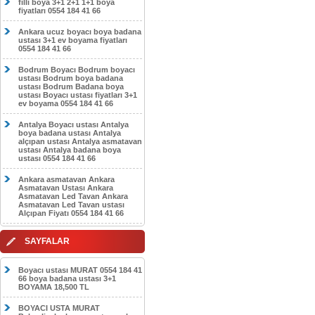
filli boya 3+1 2+1 1+1 boya
fiyatları 0554 184 41 66
Ankara ucuz boyacı boya badana
ustası 3+1 ev boyama fiyatları
0554 184 41 66
Bodrum Boyacı Bodrum boyacı
ustası Bodrum boya badana
ustası Bodrum Badana boya
ustası Boyacı ustası fiyatları 3+1
ev boyama 0554 184 41 66
Antalya Boyacı ustası Antalya
boya badana ustası Antalya
alçıpan ustası Antalya asmatavan
ustası Antalya badana boya
ustası 0554 184 41 66
Ankara asmatavan Ankara
Asmatavan Ustası Ankara
Asmatavan Led Tavan Ankara
Asmatavan Led Tavan ustası
Alçıpan Fiyatı 0554 184 41 66
SAYFALAR
Boyacı ustası MURAT 0554 184 41
66 boya badana ustası 3+1
BOYAMA 18,500 TL
BOYACI USTA MURAT