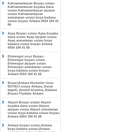
Kahramankazan Boyacı ustası
Kahramankazan boyaba dana
ustası Kahramankazan alçıpan
ustası Kahramankazan
asmatavan ustası boya badana
ustası boyacı Ankara 0554 184 41
66
Ayaş Boyacı ustası Ayaş boyaba
dana ustası Ayaş alçıpan ustası
Ayaş asmatavan ustası boya
badana ustası boyacı Ankara
0554 184 41 66
Etimesgut ucuz Boyacı
Etimesgut boyacı ustası
Etimesgut alçıpan ustası
Etimesgut asmatavan ustası
boya badana ustası boyacı
Ankara 0554 184 41 66
BoyacıAnkara Hizmetler Ucuz
BOYACI ustasi Ankara, Duvar
kagidi, desenli boyama, Badana
Boyaci Fiyatları Ankara
Akyurt Boyacı ustası Akyurt
boyaba dana ustası Akyurt
alçıpan ustası Akyurt asmatavan
ustası boya badana ustası boyacı
Ankara 0554 184 41 66
Ankara boyacı ustası,Ankara
boya badana ustası,Ankara