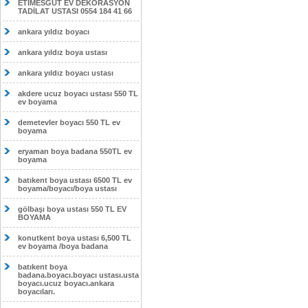
ETİMESĞUT EV DEKORASYON
TADİLAT USTASI 0554 184 41 66
ankara yıldız boyacı
ankara yıldız boya ustası
ankara yıldız boyacı ustası
akdere ucuz boyacı ustası 550 TL
ev boyama
demetevler boyacı 550 TL ev
boyama
eryaman boya badana 550TL ev
boyama
batıkent boya ustası 6500 TL ev
boyama/boyacı/boya ustası
gölbaşı boya ustası 550 TL EV
BOYAMA
konutkent boya ustası 6,500 TL
ev boyama /boya badana
batıkent boya
badana.boyacı.boyacı ustası.usta
boyacı.ucuz boyacı.ankara
boyacıları.