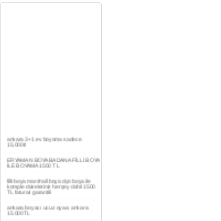
ankara 3+1 ev boyama sadece
15,000tl
ERYAMAN BOYA BADANA FİLLİ BOYA
İLE BOYAMA 1500 TL
filli boya marshall boya dyo boya ile
komple daireleriniz herşey dahil 1500
TL faturalı garantili
ankara boyacı ucuz oyacı ankara
15.000TL
YAŞAMKENT DAİRE BOYAMA 1000TL
EV,İŞYERİ BOYA BADANA USTASI