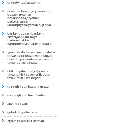
ümitköy tadilat tamirat
eryaman boyacı,eryaman ucuz
boyacı,eryaman
boyabadana,eryaman
parke,eryaman
kartonpiyer,eryaman alçı sıva
batıkent boyacı,batıkent
sıvacı,batıkent boya
badana,batıkent
kartonpiyer,asmatavan ustası
yenimahalle boyacı,yenimahalle
duvar kagıt ustası,yenimahalle
ucuz boyacı,kartonpiyer,asma
tavan ustası ankara
etlik boyabadana,etlik asma
tavan,etlik boyacıı,etlik gergi
tavan,etlik usta boyacı
rüzgarlı boya badana ustası
aşagıeglence boya badana
akyurt boyacı
çubuk boya badana
eryaman elektrik ustaları