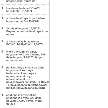
ustası,boyacı murat da
kars boya badana BOYACI
MURAT 3+1 19,500TL
ankara demirtepe boya badana
boyacı murat 3+1 19,000TL
3+1 daire boyama 18,850 TL
Boyaacı murat ta demirtepe boya
ustası
ankara kızılay boya ustası
BOYACI MURAT 3+1 19,800TL
emek boya,ankara emek
boyacı,emek boya badana, 3+1
daire boyası 19,500 TL boyacı
murat ustada
batıkent boya,ankara batıkent
boyacı,batıkent boya
badana,batıkent boyacı
ustası,batıkent boya
ustası,batıkent ucuz
boyacı,boyacı batıkent,3+1 18.500
TL,boya badana batıkent,boyacı
batıkent,boya badana batıkent
abidinpaşa boya,ankara
abidinpaşa boyacı 3+1 daire
boyama 17,500 boyacı murat
ustada