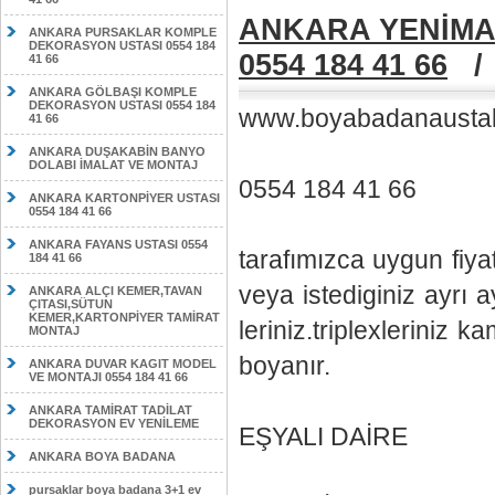
ANKARA YENİMA
ANKARA PURSAKLAR KOMPLE
DEKORASYON USTASI 0554 184
0554 184 41 66
41 66
ANKARA GÖLBAŞI KOMPLE
DEKORASYON USTASI 0554 184
www.boyabadanaustal
41 66
ANKARA DUŞAKABİN BANYO
DOLABI İMALAT VE MONTAJ
0554 184 41 66
ANKARA KARTONPİYER USTASI
0554 184 41 66
ANKARA FAYANS USTASI 0554
tarafımızca uygun fiya
184 41 66
veya istediginiz ayrı ay
ANKARA ALÇI KEMER,TAVAN
ÇITASI,SÜTUN
KEMER,KARTONPİYER TAMİRAT
leriniz.triplexleriniz ka
MONTAJ
boyanır.
ANKARA DUVAR KAGIT MODEL
VE MONTAJI 0554 184 41 66
ANKARA TAMİRAT TADİLAT
DEKORASYON EV YENİLEME
EŞYALI DAİRE
ANKARA BOYA BADANA
pursaklar boya badana 3+1 ev