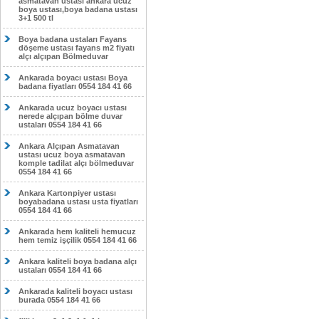
asmatavan ustası ankara ucuz
boya ustası,boya badana ustası
3+1 500 tl
Boya badana ustaları Fayans
döşeme ustası fayans m2 fiyatı
alçı alçıpan Bölmeduvar
Ankarada boyacı ustası Boya
badana fiyatları 0554 184 41 66
Ankarada ucuz boyacı ustası
nerede alçıpan bölme duvar
ustaları 0554 184 41 66
Ankara Alçıpan Asmatavan
ustası ucuz boya asmatavan
komple tadilat alçı bölmeduvar
0554 184 41 66
Ankara Kartonpiyer ustası
boyabadana ustası usta fiyatları
0554 184 41 66
Ankarada hem kaliteli hemucuz
hem temiz işçilik 0554 184 41 66
Ankara kaliteli boya badana alçı
ustaları 0554 184 41 66
Ankarada kaliteli boyacı ustası
burada 0554 184 41 66