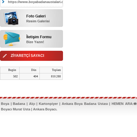
https://www.boyabadanaustalari.com/
ZİYARETÇİ SAYACI
Bugün
Dün
Toplam
502
404
810.288
Boya | Badana | Alçı | Kartonpiyer | Ankara Boya Badana Ustası | HEMEN ARA:☎️
Boyacı Murat Usta | Ankara Boyacı.