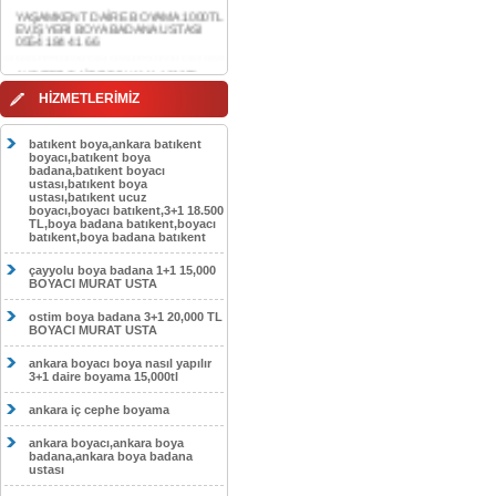
0554 184 41 66
AKDERE DAİRE BOYAMA 1000TL
EV,İŞYERİ BOYA BADANA USTASI
0554 184 41 66
CEBECİ DAİRE BOYAMA 1000TL
HİZMETLERİMİZ
EV,İŞYERİ BOYA BADANA USTASI
0554 184 41 66
batıkent boya,ankara batıkent
HASKÖY DAİRE BOYAMA 1000TL
boyacı,batıkent boya
EV,İŞYERİ BOYA BADANA USTASI
badana,batıkent boyacı
0554 184 41 66
ustası,batıkent boya
ustası,batıkent ucuz
boyacı,boyacı batıkent,3+1 18.500
GÖLBAŞI DAİRE BOYAMA 1000TL
TL,boya badana batıkent,boyacı
EV,İŞYERİ BOYA BADANA USTASI
batıkent,boya badana batıkent
0554 184 41 66
çayyolu boya badana 1+1 15,000
SOKULLU DAİRE BOYAMA 1000TL
BOYACI MURAT USTA
EV,İŞYERİ BOYA BADANA USTASI
0554 184 41 66
ostim boya badana 3+1 20,000 TL
BOYACI MURAT USTA
ankara boyacı boya nasıl yapılır
3+1 daire boyama 15,000tl
ankara iç cephe boyama
ankara boyacı,ankara boya
badana,ankara boya badana
ustası