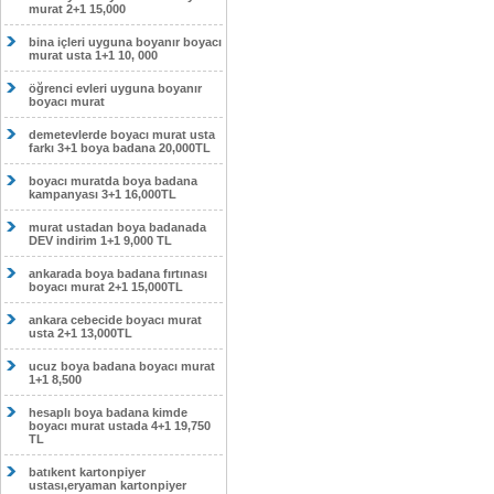
murat 2+1 15,000
bina içleri uyguna boyanır boyacı
murat usta 1+1 10, 000
öğrenci evleri uyguna boyanır
boyacı murat
demetevlerde boyacı murat usta
farkı 3+1 boya badana 20,000TL
boyacı muratda boya badana
kampanyası 3+1 16,000TL
murat ustadan boya badanada
DEV indirim 1+1 9,000 TL
ankarada boya badana fırtınası
boyacı murat 2+1 15,000TL
ankara cebecide boyacı murat
usta 2+1 13,000TL
ucuz boya badana boyacı murat
1+1 8,500
hesaplı boya badana kimde
boyacı murat ustada 4+1 19,750
TL
batıkent kartonpiyer
ustası,eryaman kartonpiyer