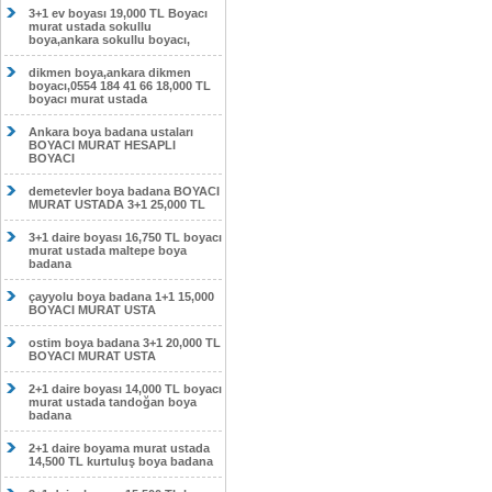
3+1 ev boyası 19,000 TL Boyacı
murat ustada sokullu
boya,ankara sokullu boyacı,
dikmen boya,ankara dikmen
boyacı,0554 184 41 66 18,000 TL
boyacı murat ustada
Ankara boya badana ustaları
BOYACI MURAT HESAPLI
BOYACI
demetevler boya badana BOYACI
MURAT USTADA 3+1 25,000 TL
3+1 daire boyası 16,750 TL boyacı
murat ustada maltepe boya
badana
çayyolu boya badana 1+1 15,000
BOYACI MURAT USTA
ostim boya badana 3+1 20,000 TL
BOYACI MURAT USTA
2+1 daire boyası 14,000 TL boyacı
murat ustada tandoğan boya
badana
2+1 daire boyama murat ustada
14,500 TL kurtuluş boya badana