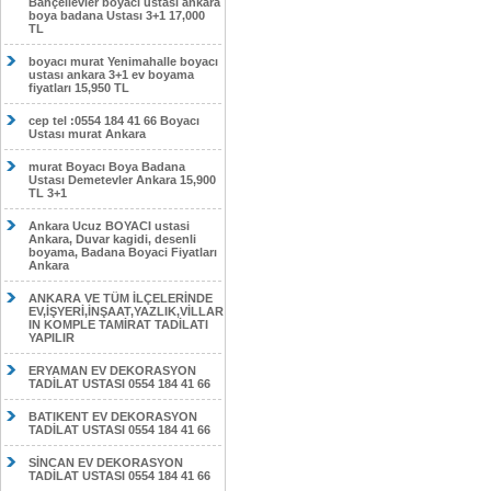
Bahçelievler boyacı ustası ankara
boya badana Ustası 3+1 17,000
TL
boyacı murat Yenimahalle boyacı
ustası ankara 3+1 ev boyama
fiyatları 15,950 TL
cep tel :0554 184 41 66 Boyacı
Ustası murat Ankara
murat Boyacı Boya Badana
Ustası Demetevler Ankara 15,900
TL 3+1
Ankara Ucuz BOYACI ustasi
Ankara, Duvar kagidi, desenli
boyama, Badana Boyaci Fiyatları
Ankara
ANKARA VE TÜM İLÇELERİNDE
EV,İŞYERİ,İNŞAAT,YAZLIK,VİLLAR
IN KOMPLE TAMİRAT TADİLATI
YAPILIR
ERYAMAN EV DEKORASYON
TADİLAT USTASI 0554 184 41 66
BATIKENT EV DEKORASYON
TADİLAT USTASI 0554 184 41 66
SİNCAN EV DEKORASYON
TADİLAT USTASI 0554 184 41 66