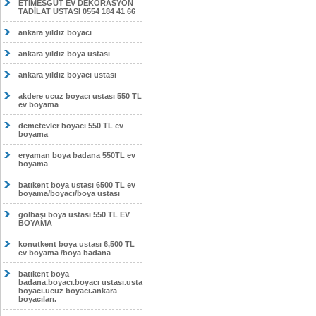
ETİMESĞUT EV DEKORASYON
TADİLAT USTASI 0554 184 41 66
ankara yıldız boyacı
ankara yıldız boya ustası
ankara yıldız boyacı ustası
akdere ucuz boyacı ustası 550 TL
ev boyama
demetevler boyacı 550 TL ev
boyama
eryaman boya badana 550TL ev
boyama
batıkent boya ustası 6500 TL ev
boyama/boyacı/boya ustası
gölbaşı boya ustası 550 TL EV
BOYAMA
konutkent boya ustası 6,500 TL
ev boyama /boya badana
batıkent boya
badana.boyacı.boyacı ustası.usta
boyacı.ucuz boyacı.ankara
boyacıları.