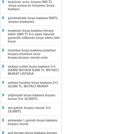
keçiören ucuz boyacı 600 TL
.boya ustası.ev boyama .boya
badana
yenimahalle boya badana 550TL
.boyacı.badanacı
eryaman boya badana herşey
dahil 1800 Tl 3+1 daire faturalı
garantili silikonlu boya siline bilir
boya
istanbul boya badana,istanbul
boyacı,istanbul ucuz
boyacı,boyacı murat usta
ankara ostim boya badana 1+1
DAİRE BOYASI 9,000 TL BOYACI
MURAT USTADA
ankara hasköy boya badana 2+1
15,000 TL BOYACI MURAT
yeğmiyeli boya badana boyacı
murat 3+1 16,500TL
ara gelsin boyacı murat 3+1
19,000TL
ankarada 1 günde boya badana
boyacı murat
acil boyacı boya badana boyacı