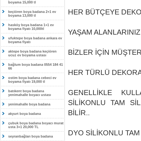
boyama 15,000 tl
HER BÜTÇEYE DEKOR
keçiören boya badana 2+1 ev
boyama 13,000 tl
hasköy boya badana 1+1 ev
boyama fiyatı 10,000tl
YAŞAM ALANLARINIZI
ufuktepe boya badana ankara ev
boyama fiyatı
BİZLER İÇİN MÜŞTE
aktepe boya badana keçiören
ucuz ev boyama ustası
bağlum boya badana 0554 184 41
66
HER TÜRLÜ DEKORAS
ostim boya badana cebeci ev
boyama fiyatı 19,000 tl
GENELLİKLE KULL
batıkent boya badana
yenimahalle boyacı ustası
SİLİKONLU TAM SİL
yenimahalle boya badana
BİLİR..
akyurt boya badana
çubuk boya badana boyacı murat
usta 3+1 20,000 TL
DYO SİLİKONLU TAM S
seyranbağları boya badana