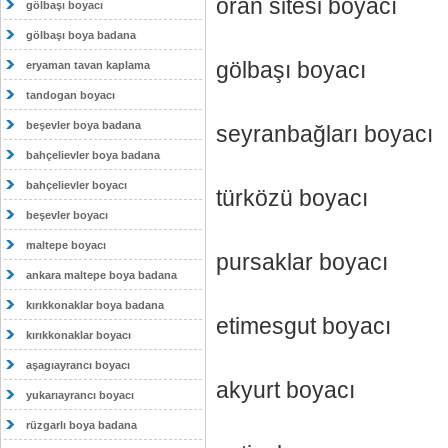
oran sitesi boyacı
gölbaşı boyacı
gölbaşı boya badana
gölbaşı boyacı
eryaman tavan kaplama
tandogan boyacı
beşevler boya badana
seyranbağları boyacı
bahçelievler boya badana
bahçelievler boyacı
türközü boyacı
beşevler boyacı
maltepe boyacı
pursaklar boyacı
ankara maltepe boya badana
kırıkkonaklar boya badana
etimesgut boyacı
kırıkkonaklar boyacı
aşagıayrancı boyacı
akyurt boyacı
yukarıayrancı boyacı
rüzgarlı boya badana