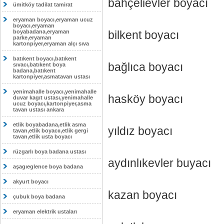
bahçelievler boyacı
ümitköy tadilat tamirat
eryaman boyacı,eryaman ucuz
boyacı,eryaman
boyabadana,eryaman
bilkent boyacı
parke,eryaman
kartonpiyer,eryaman alçı sıva
batıkent boyacı,batıkent
bağlıca boyacı
sıvacı,batıkent boya
badana,batıkent
kartonpiyer,asmatavan ustası
yenimahalle boyacı,yenimahalle
hasköy boyacı
duvar kagıt ustası,yenimahalle
ucuz boyacı,kartonpiyer,asma
tavan ustası ankara
etlik boyabadana,etlik asma
yıldız boyacı
tavan,etlik boyacıı,etlik gergi
tavan,etlik usta boyacı
rüzgarlı boya badana ustası
aydınlıkevler buyacı
aşagıeglence boya badana
akyurt boyacı
kazan boyacı
çubuk boya badana
eryaman elektrik ustaları