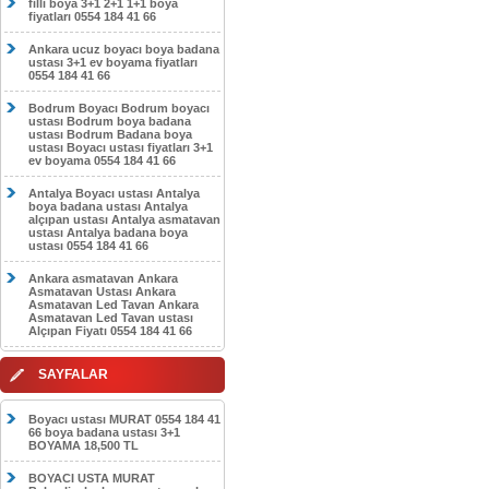
filli boya 3+1 2+1 1+1 boya
fiyatları 0554 184 41 66
Ankara ucuz boyacı boya badana
ustası 3+1 ev boyama fiyatları
0554 184 41 66
Bodrum Boyacı Bodrum boyacı
ustası Bodrum boya badana
ustası Bodrum Badana boya
ustası Boyacı ustası fiyatları 3+1
ev boyama 0554 184 41 66
Antalya Boyacı ustası Antalya
boya badana ustası Antalya
alçıpan ustası Antalya asmatavan
ustası Antalya badana boya
ustası 0554 184 41 66
Ankara asmatavan Ankara
Asmatavan Ustası Ankara
Asmatavan Led Tavan Ankara
Asmatavan Led Tavan ustası
Alçıpan Fiyatı 0554 184 41 66
SAYFALAR
Boyacı ustası MURAT 0554 184 41
66 boya badana ustası 3+1
BOYAMA 18,500 TL
BOYACI USTA MURAT