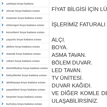
çankaya boya badana
FİYAT BİLGİSİ İÇİN L
sincan boya badana ustası
eryaman boya badana ustası
İŞLERİMİZ FATURALI 
etimesgut boya badana ustası
konutkent boya badana ustası
ALÇI.
çayyolu boya badana ustası
BOYA.
akdere boya badana ustası
ASMA TAVAN.
mamak boya badana ustası
cebeci boya badana ustası
BÖLEM DUVAR.
demirlibahçe boya badana ustası
LED TAVAN.
bahçelievler boya badana ustası
TV ÜNİTESİ.
abidinpaşa boya badana ustası
DUVAR KAĞIDI.
yaşamkent boya badana ustası
VE DİĞER KOMLE DE
beşevler boya badana ustası
ULAŞABİLİRSİNİZ.
kurtuluş boya badana ustası