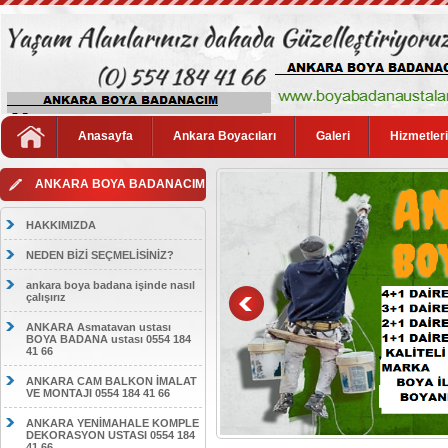
Anasayfa
Ankara Boyacıları
Galeri
Hizmetler
ANKARA BOYA BADANACIM
HAKKIMIZDA
NEDEN BİZİ SEÇMELİSİNİZ?
ankara boya badana işinde nasıl
çalışırız
ANKARA Asmatavan ustası
BOYA BADANA ustası 0554 184
41 66
ANKARA CAM BALKON İMALAT
VE MONTAJI 0554 184 41 66
ANKARA YENİMAHALE KOMPLE
DEKORASYON USTASI 0554 184
41 66