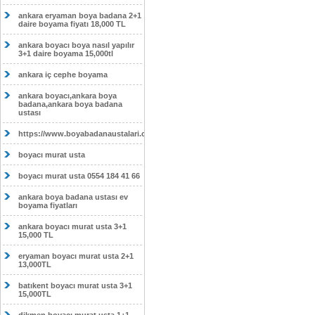
ankara eryaman boya badana 2+1
daire boyama fiyatı 18,000 TL
ankara boyacı boya nasıl yapılır
3+1 daire boyama 15,000tl
ankara iç cephe boyama
ankara boyacı,ankara boya
badana,ankara boya badana
ustası
https://www.boyabadanaustalari.com/
boyacı murat usta
boyacı murat usta 0554 184 41 66
ankara boya badana ustası ev
boyama fiyatları
ankara boyacı murat usta 3+1
15,000 TL
eryaman boyacı murat usta 2+1
13,000TL
batıkent boyacı murat usta 3+1
15,000TL