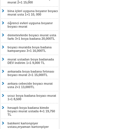
murat 2+1 15,000
bina içleri uyguna boyanır boyacı
murat usta 1+1 10, 000
öğrenci evleri uyguna boyanır
boyacı murat
demetevlerde boyacı murat usta
farkı 3+1 boya badana 20,000TL
boyacı muratda boya badana
kampanyası 3+1 16,000TL
murat ustadan boya badanada
DEV indirim 1+1 9,000 TL
ankarada boya badana fırtınası
boyacı murat 2+1 15,000TL
ankara cebecide boyacı murat
usta 2+1 13,000TL
ucuz boya badana boyacı murat
1+1 8,500
hesaplı boya badana kimde
boyacı murat ustada 4+1 19,750
TL
batıkent kartonpiyer
ustası,eryaman kartonpiyer