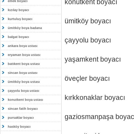
konutkent boyacı
emek boyacı
kızılay boyacı
kurtuluş boyacı
ümitköy boyacı
ümitköy boya badana
balgat boyacı
çayyolu boyacı
ankara boya ustası
eryaman boya ustası
yaşamkent boyacı
batıkent boya ustası
sincan boya ustası
öveçler boyacı
ümitköy boya ustası
çayyolu boya ustası
kırkkonaklar boyacı
konutkent boya ustası
sincan fatih boyacı
gaziosmanpaşa boyac
pursaklar boyacı
hasköy boyacı