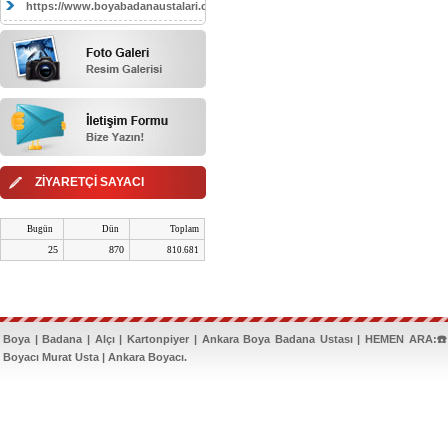
https://www.boyabadanaustalari.com/
ZİYARETÇİ SAYACI
Bugün
Dün
Toplam
25
870
810.681
Boya | Badana | Alçı | Kartonpiyer | Ankara Boya Badana Ustası | HEMEN ARA:☎️
Boyacı Murat Usta | Ankara Boyacı.