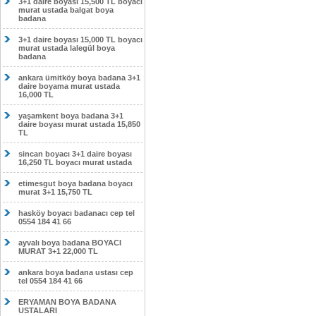
3+1 daire boyası 15,500 TL boyacı
murat ustada balgat boya
badana
3+1 daire boyası 15,000 TL boyacı
murat ustada lalegül boya
badana
ankara ümitköy boya badana 3+1
daire boyama murat ustada
16,000 TL
yaşamkent boya badana 3+1
daire boyası murat ustada 15,850
TL
sincan boyacı 3+1 daire boyası
16,250 TL boyacı murat ustada
etimesgut boya badana boyacı
murat 3+1 15,750 TL
hasköy boyacı badanacı cep tel
0554 184 41 66
ayvalı boya badana BOYACI
MURAT 3+1 22,000 TL
ankara boya badana ustası cep
tel 0554 184 41 66
ERYAMAN BOYA BADANA
USTALARI