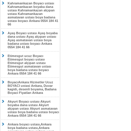
Kahramankazan Boyacı ustası
Kahramankazan boyaba dana
ustası Kahramankazan alçıpan
ustası Kahramankazan
asmatavan ustası boya badana
ustası boyacı Ankara 0554 184 41
66
Ayaş Boyacı ustası Ayaş boyaba
dana ustası Ayaş alçıpan ustası
Ayaş asmatavan ustası boya
badana ustası boyacı Ankara
0554 184 41 66
Etimesgut ucuz Boyacı
Etimesgut boyacı ustası
Etimesgut alçıpan ustası
Etimesgut asmatavan ustası
boya badana ustası boyacı
Ankara 0554 184 41 66
BoyacıAnkara Hizmetler Ucuz
BOYACI ustasi Ankara, Duvar
kagidi, desenli boyama, Badana
Boyaci Fiyatları Ankara
Akyurt Boyacı ustası Akyurt
boyaba dana ustası Akyurt
alçıpan ustası Akyurt asmatavan
ustası boya badana ustası boyacı
Ankara 0554 184 41 66
Ankara boyacı ustası,Ankara
boya badana ustası,Ankara