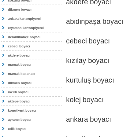
akdere boyacı
sokullu boyacı
dikmen boyacı
ankara kartonpiyerci
abidinpaşa boyacı
eryaman kartonpiyerci
demirlibahçe boyacı
cebeci boyacı
cebeci boyacı
akdere boyacı
kızılay boyacı
mamak boyacı
mamak badanacı
kurtuluş boyacı
dikmen boyacı
incirli boyacı
kolej boyacı
aktepe boyacı
konutkent boyacı
ankara boyacı
ayrancı boyacı
etlik boyacı