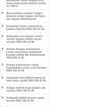
asmatavan ustası ankara ucuz
boya ustası,boya badana ustası
3+1 500 tl
Boya badana ustaları Fayans
döşeme ustası fayans m2 fiyatı
alçı alçıpan Bölmeduvar
Ankarada boyacı ustası Boya
badana fiyatları 0554 184 41 66
Ankarada ucuz boyacı ustası
nerede alçıpan bölme duvar
ustaları 0554 184 41 66
Ankara Alçıpan Asmatavan
ustası ucuz boya asmatavan
komple tadilat alçı bölmeduvar
0554 184 41 66
Ankara Kartonpiyer ustası
boyabadana ustası usta fiyatları
0554 184 41 66
Ankarada hem kaliteli hemucuz
hem temiz işçilik 0554 184 41 66
Ankara kaliteli boya badana alçı
ustaları 0554 184 41 66
Ankarada kaliteli boyacı ustası
burada 0554 184 41 66