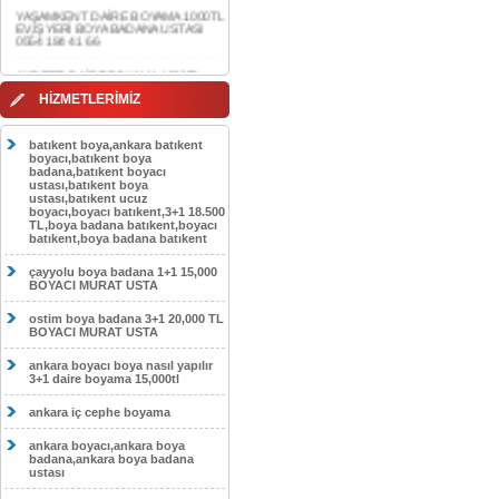
0554 184 41 66
AKDERE DAİRE BOYAMA 1000TL
EV,İŞYERİ BOYA BADANA USTASI
0554 184 41 66
CEBECİ DAİRE BOYAMA 1000TL
HİZMETLERİMİZ
EV,İŞYERİ BOYA BADANA USTASI
0554 184 41 66
batıkent boya,ankara batıkent
HASKÖY DAİRE BOYAMA 1000TL
boyacı,batıkent boya
EV,İŞYERİ BOYA BADANA USTASI
badana,batıkent boyacı
0554 184 41 66
ustası,batıkent boya
ustası,batıkent ucuz
boyacı,boyacı batıkent,3+1 18.500
GÖLBAŞI DAİRE BOYAMA 1000TL
TL,boya badana batıkent,boyacı
EV,İŞYERİ BOYA BADANA USTASI
batıkent,boya badana batıkent
0554 184 41 66
çayyolu boya badana 1+1 15,000
SOKULLU DAİRE BOYAMA 1000TL
BOYACI MURAT USTA
EV,İŞYERİ BOYA BADANA USTASI
0554 184 41 66
ostim boya badana 3+1 20,000 TL
BOYACI MURAT USTA
ankara boyacı boya nasıl yapılır
3+1 daire boyama 15,000tl
ankara iç cephe boyama
ankara boyacı,ankara boya
badana,ankara boya badana
ustası