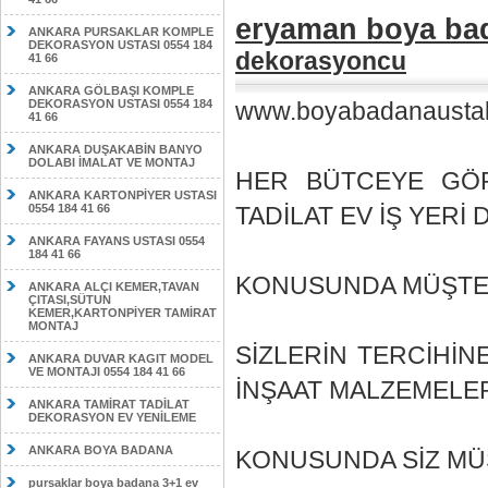
eryaman boya bad
ANKARA PURSAKLAR KOMPLE
DEKORASYON USTASI 0554 184
dekorasyoncu
41 66
ANKARA GÖLBAŞI KOMPLE
DEKORASYON USTASI 0554 184
www.boyabadanaustal
41 66
ANKARA DUŞAKABİN BANYO
DOLABI İMALAT VE MONTAJ
HER BÜTCEYE GÖR
ANKARA KARTONPİYER USTASI
0554 184 41 66
TADİLAT EV İŞ YER
ANKARA FAYANS USTASI 0554
184 41 66
KONUSUNDA MÜŞTERİ
ANKARA ALÇI KEMER,TAVAN
ÇITASI,SÜTUN
KEMER,KARTONPİYER TAMİRAT
MONTAJ
SİZLERİN TERCİHİ
ANKARA DUVAR KAGIT MODEL
VE MONTAJI 0554 184 41 66
İNŞAAT MALZEMELE
ANKARA TAMİRAT TADİLAT
DEKORASYON EV YENİLEME
ANKARA BOYA BADANA
KONUSUNDA SİZ MÜŞ
pursaklar boya badana 3+1 ev