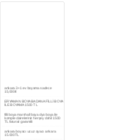
ankara 3+1 ev boyama sadece
15,000tl
ERYAMAN BOYA BADANA FİLLİ BOYA
İLE BOYAMA 1500 TL
filli boya marshall boya dyo boya ile
komple daireleriniz herşey dahil 1500
TL faturalı garantili
ankara boyacı ucuz oyacı ankara
15.000TL
YAŞAMKENT DAİRE BOYAMA 1000TL
EV,İŞYERİ BOYA BADANA USTASI