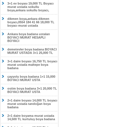
3+1 ev boyası 19,000 TL Boyacı
murat ustada sokullu
boya,ankara sokullu boyacı,
dikmen boya,ankara dikmen
boyacı,0554 184 41 66 18,000 TL
boyacı murat ustada
Ankara boya badana ustaları
BOYACI MURAT HESAPLI
BOYACI
demetevler boya badana BOYACI
MURAT USTADA 3+1 25,000 TL
3+1 daire boyası 16,750 TL boyacı
murat ustada maltepe boya
badana
çayyolu boya badana 1+1 15,000
BOYACI MURAT USTA
ostim boya badana 3+1 20,000 TL
BOYACI MURAT USTA
2+1 daire boyası 14,000 TL boyacı
murat ustada tandoğan boya
badana
2+1 daire boyama murat ustada
14,500 TL kurtuluş boya badana