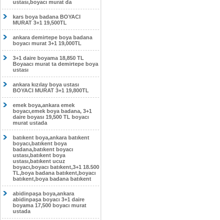
ustası,boyacı murat da
kars boya badana BOYACI
MURAT 3+1 19,500TL
ankara demirtepe boya badana
boyacı murat 3+1 19,000TL
3+1 daire boyama 18,850 TL
Boyaacı murat ta demirtepe boya
ustası
ankara kızılay boya ustası
BOYACI MURAT 3+1 19,800TL
emek boya,ankara emek
boyacı,emek boya badana, 3+1
daire boyası 19,500 TL boyacı
murat ustada
batıkent boya,ankara batıkent
boyacı,batıkent boya
badana,batıkent boyacı
ustası,batıkent boya
ustası,batıkent ucuz
boyacı,boyacı batıkent,3+1 18.500
TL,boya badana batıkent,boyacı
batıkent,boya badana batıkent
abidinpaşa boya,ankara
abidinpaşa boyacı 3+1 daire
boyama 17,500 boyacı murat
ustada