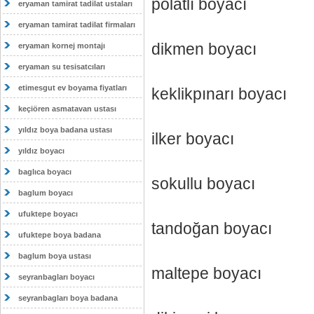
polatlı boyacı
eryaman tamirat tadilat ustaları
eryaman tamirat tadilat firmaları
dikmen boyacı
eryaman kornej montajı
eryaman su tesisatcıları
etimesgut ev boyama fiyatları
keklikpınarı boyacı
keçiören asmatavan ustası
yıldız boya badana ustası
ilker boyacı
yıldız boyacı
baglıca boyacı
sokullu boyacı
baglum boyacı
ufuktepe boyacı
tandoğan boyacı
ufuktepe boya badana
baglum boya ustası
maltepe boyacı
seyranbagları boyacı
seyranbagları boya badana