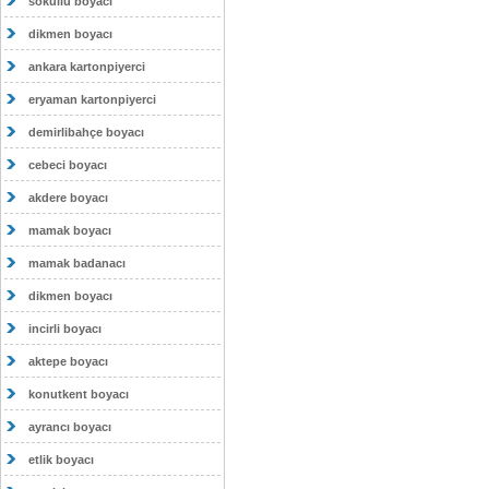
sokullu boyacı
dikmen boyacı
ankara kartonpiyerci
eryaman kartonpiyerci
demirlibahçe boyacı
cebeci boyacı
akdere boyacı
mamak boyacı
mamak badanacı
dikmen boyacı
incirli boyacı
aktepe boyacı
konutkent boyacı
ayrancı boyacı
etlik boyacı