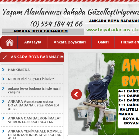
Anasayfa
Ankara Boyacıları
Galeri
Hizmetler
ANKARA BOYA BADANACIM
HAKKIMIZDA
NEDEN BİZİ SEÇMELİSİNİZ?
ankara boya badana işinde nasıl
çalışırız
ANKARA Asmatavan ustası
BOYA BADANA ustası 0554 184
41 66
ANKARA CAM BALKON İMALAT
VE MONTAJI 0554 184 41 66
ANKARA YENİMAHALE KOMPLE
DEKORASYON USTASI 0554 184
41 66