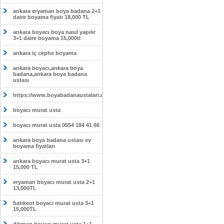
ankara eryaman boya badana 2+1
daire boyama fiyatı 18,000 TL
ankara boyacı boya nasıl yapılır
3+1 daire boyama 15,000tl
ankara iç cephe boyama
ankara boyacı,ankara boya
badana,ankara boya badana
ustası
https://www.boyabadanaustalari.com/
boyacı murat usta
boyacı murat usta 0554 184 41 66
ankara boya badana ustası ev
boyama fiyatları
ankara boyacı murat usta 3+1
15,000 TL
eryaman boyacı murat usta 2+1
13,000TL
batıkent boyacı murat usta 3+1
15,000TL