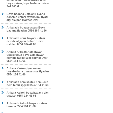
asmatavan ustası ankara ucuz
boya ustası,boya badana ustası
3+1 500 tl
Boya badana ustaları Fayans
döşeme ustası fayans m2 fiyatı
alçı alçıpan Bölmeduvar
Ankarada boyacı ustası Boya
badana fiyatları 0554 184 41 66
Ankarada ucuz boyacı ustası
nerede alçıpan bölme duvar
ustaları 0554 184 41 66
Ankara Alçıpan Asmatavan
ustası ucuz boya asmatavan
komple tadilat alçı bölmeduvar
0554 184 41 66
Ankara Kartonpiyer ustası
boyabadana ustası usta fiyatları
0554 184 41 66
Ankarada hem kaliteli hemucuz
hem temiz işçilik 0554 184 41 66
Ankara kaliteli boya badana alçı
ustaları 0554 184 41 66
Ankarada kaliteli boyacı ustası
burada 0554 184 41 66