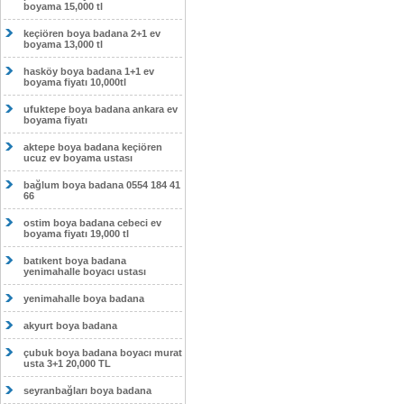
boyama 15,000 tl
keçiören boya badana 2+1 ev
boyama 13,000 tl
hasköy boya badana 1+1 ev
boyama fiyatı 10,000tl
ufuktepe boya badana ankara ev
boyama fiyatı
aktepe boya badana keçiören
ucuz ev boyama ustası
bağlum boya badana 0554 184 41
66
ostim boya badana cebeci ev
boyama fiyatı 19,000 tl
batıkent boya badana
yenimahalle boyacı ustası
yenimahalle boya badana
akyurt boya badana
çubuk boya badana boyacı murat
usta 3+1 20,000 TL
seyranbağları boya badana