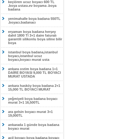
keçiören ucuz boyacı 600 TL
.boya ustası.ev boyama .boya
badana
yenimahalle boya badana 550TL
.boyacı.badanacı
eryaman boya badana herşey
dahil 1800 Tl 3+1 daire faturalı
garantili silikonlu boya siline bilir
boya
istanbul boya badana,istanbul
boyacı,istanbul ucuz
boyacı,boyacı murat usta
ankara ostim boya badana 1+1
DAİRE BOYASI 9,000 TL BOYACI
MURAT USTADA
ankara hasköy boya badana 2+1
15,000 TL BOYACI MURAT
yeğmiyeli boya badana boyacı
murat 3+1 16,500TL
ara gelsin boyacı murat 3+1
19,000TL
ankarada 1 günde boya badana
boyacı murat
acil boyacı boya badana boyacı