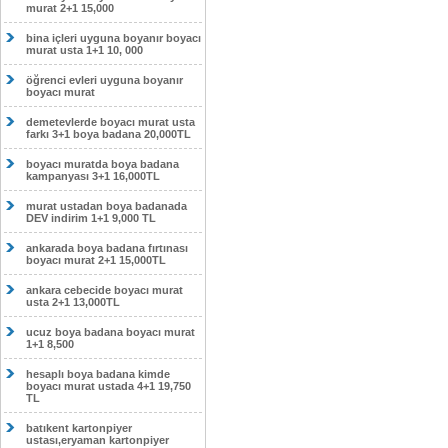
murat 2+1 15,000
bina içleri uyguna boyanır boyacı
murat usta 1+1 10, 000
öğrenci evleri uyguna boyanır
boyacı murat
demetevlerde boyacı murat usta
farkı 3+1 boya badana 20,000TL
boyacı muratda boya badana
kampanyası 3+1 16,000TL
murat ustadan boya badanada
DEV indirim 1+1 9,000 TL
ankarada boya badana fırtınası
boyacı murat 2+1 15,000TL
ankara cebecide boyacı murat
usta 2+1 13,000TL
ucuz boya badana boyacı murat
1+1 8,500
hesaplı boya badana kimde
boyacı murat ustada 4+1 19,750
TL
batıkent kartonpiyer
ustası,eryaman kartonpiyer