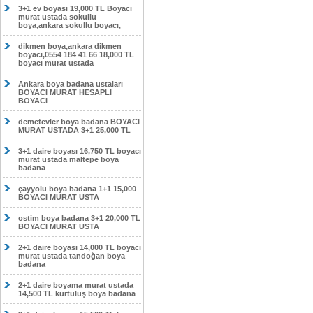
3+1 ev boyası 19,000 TL Boyacı
murat ustada sokullu
boya,ankara sokullu boyacı,
dikmen boya,ankara dikmen
boyacı,0554 184 41 66 18,000 TL
boyacı murat ustada
Ankara boya badana ustaları
BOYACI MURAT HESAPLI
BOYACI
demetevler boya badana BOYACI
MURAT USTADA 3+1 25,000 TL
3+1 daire boyası 16,750 TL boyacı
murat ustada maltepe boya
badana
çayyolu boya badana 1+1 15,000
BOYACI MURAT USTA
ostim boya badana 3+1 20,000 TL
BOYACI MURAT USTA
2+1 daire boyası 14,000 TL boyacı
murat ustada tandoğan boya
badana
2+1 daire boyama murat ustada
14,500 TL kurtuluş boya badana