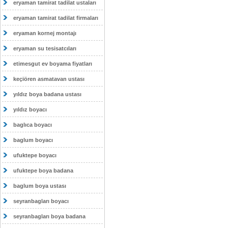
eryaman tamirat tadilat ustaları
eryaman tamirat tadilat firmaları
eryaman kornej montajı
eryaman su tesisatcıları
etimesgut ev boyama fiyatları
keçiören asmatavan ustası
yıldız boya badana ustası
yıldız boyacı
baglıca boyacı
baglum boyacı
ufuktepe boyacı
ufuktepe boya badana
baglum boya ustası
seyranbagları boyacı
seyranbagları boya badana