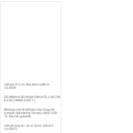
ankara 3+1 ev boyama sadece
15,000tl
ERYAMAN BOYA BADANA FİLLİ BOYA
İLE BOYAMA 1500 TL
filli boya marshall boya dyo boya ile
komple daireleriniz herşey dahil 1500
TL faturalı garantili
ankara boyacı ucuz oyacı ankara
15.000TL
YAŞAMKENT DAİRE BOYAMA 1000TL
EV,İŞYERİ BOYA BADANA USTASI