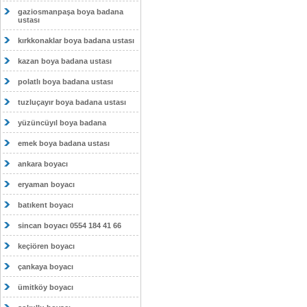
gaziosmanpaşa boya badana
ustası
kırkkonaklar boya badana ustası
kazan boya badana ustası
polatlı boya badana ustası
tuzluçayır boya badana ustası
yüzüncüyıl boya badana
emek boya badana ustası
ankara boyacı
eryaman boyacı
batıkent boyacı
sincan boyacı 0554 184 41 66
keçiören boyacı
çankaya boyacı
ümitköy boyacı