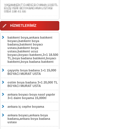
0554 184 41 66
AKDERE DAİRE BOYAMA 1000TL
EV,İŞYERİ BOYA BADANA USTASI
0554 184 41 66
HİZMETLERİMİZ
CEBECİ DAİRE BOYAMA 1000TL
EV,İŞYERİ BOYA BADANA USTASI
0554 184 41 66
batıkent boya,ankara batıkent
boyacı,batıkent boya
HASKÖY DAİRE BOYAMA 1000TL
badana,batıkent boyacı
EV,İŞYERİ BOYA BADANA USTASI
ustası,batıkent boya
0554 184 41 66
ustası,batıkent ucuz
boyacı,boyacı batıkent,3+1 18.500
GÖLBAŞI DAİRE BOYAMA 1000TL
TL,boya badana batıkent,boyacı
EV,İŞYERİ BOYA BADANA USTASI
batıkent,boya badana batıkent
0554 184 41 66
çayyolu boya badana 1+1 15,000
SOKULLU DAİRE BOYAMA 1000TL
BOYACI MURAT USTA
EV,İŞYERİ BOYA BADANA USTASI
0554 184 41 66
ostim boya badana 3+1 20,000 TL
BOYACI MURAT USTA
ankara boyacı boya nasıl yapılır
3+1 daire boyama 15,000tl
ankara iç cephe boyama
ankara boyacı,ankara boya
badana,ankara boya badana
ustası