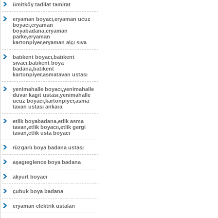
ümitköy tadilat tamirat
eryaman boyacı,eryaman ucuz
boyacı,eryaman
boyabadana,eryaman
parke,eryaman
kartonpiyer,eryaman alçı sıva
batıkent boyacı,batıkent
sıvacı,batıkent boya
badana,batıkent
kartonpiyer,asmatavan ustası
yenimahalle boyacı,yenimahalle
duvar kagıt ustası,yenimahalle
ucuz boyacı,kartonpiyer,asma
tavan ustası ankara
etlik boyabadana,etlik asma
tavan,etlik boyacıı,etlik gergi
tavan,etlik usta boyacı
rüzgarlı boya badana ustası
aşagıeglence boya badana
akyurt boyacı
çubuk boya badana
eryaman elektrik ustaları