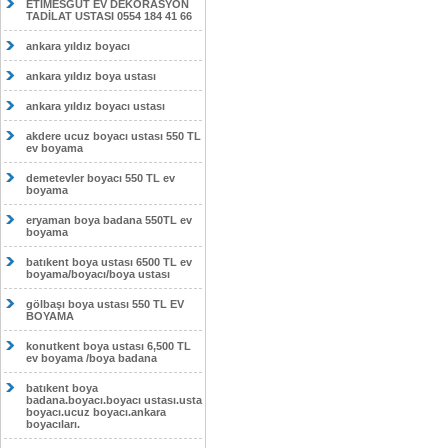
ETİMESĞUT EV DEKORASYON
TADİLAT USTASI 0554 184 41 66
ankara yıldız boyacı
ankara yıldız boya ustası
ankara yıldız boyacı ustası
akdere ucuz boyacı ustası 550 TL
ev boyama
demetevler boyacı 550 TL ev
boyama
eryaman boya badana 550TL ev
boyama
batıkent boya ustası 6500 TL ev
boyama/boyacı/boya ustası
gölbaşı boya ustası 550 TL EV
BOYAMA
konutkent boya ustası 6,500 TL
ev boyama /boya badana
batıkent boya
badana.boyacı.boyacı ustası.usta
boyacı.ucuz boyacı.ankara
boyacıları.