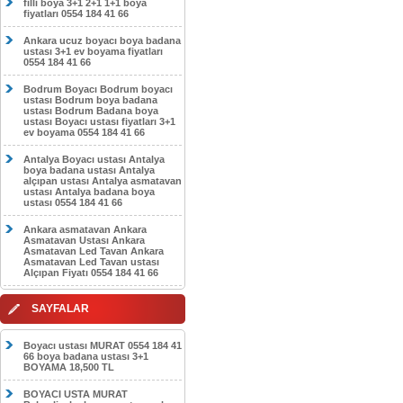
filli boya 3+1 2+1 1+1 boya
fiyatları 0554 184 41 66
Ankara ucuz boyacı boya badana
ustası 3+1 ev boyama fiyatları
0554 184 41 66
Bodrum Boyacı Bodrum boyacı
ustası Bodrum boya badana
ustası Bodrum Badana boya
ustası Boyacı ustası fiyatları 3+1
ev boyama 0554 184 41 66
Antalya Boyacı ustası Antalya
boya badana ustası Antalya
alçıpan ustası Antalya asmatavan
ustası Antalya badana boya
ustası 0554 184 41 66
Ankara asmatavan Ankara
Asmatavan Ustası Ankara
Asmatavan Led Tavan Ankara
Asmatavan Led Tavan ustası
Alçıpan Fiyatı 0554 184 41 66
SAYFALAR
Boyacı ustası MURAT 0554 184 41
66 boya badana ustası 3+1
BOYAMA 18,500 TL
BOYACI USTA MURAT