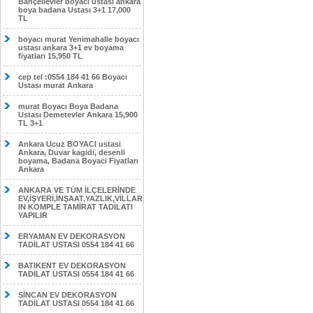
Bahçelievler boyacı ustası ankara
boya badana Ustası 3+1 17,000
TL
boyacı murat Yenimahalle boyacı
ustası ankara 3+1 ev boyama
fiyatları 15,950 TL
cep tel :0554 184 41 66 Boyacı
Ustası murat Ankara
murat Boyacı Boya Badana
Ustası Demetevler Ankara 15,900
TL 3+1
Ankara Ucuz BOYACI ustasi
Ankara, Duvar kagidi, desenli
boyama, Badana Boyaci Fiyatları
Ankara
ANKARA VE TÜM İLÇELERİNDE
EV,İŞYERİ,İNŞAAT,YAZLIK,VİLLAR
IN KOMPLE TAMİRAT TADİLATI
YAPILIR
ERYAMAN EV DEKORASYON
TADİLAT USTASI 0554 184 41 66
BATIKENT EV DEKORASYON
TADİLAT USTASI 0554 184 41 66
SİNCAN EV DEKORASYON
TADİLAT USTASI 0554 184 41 66