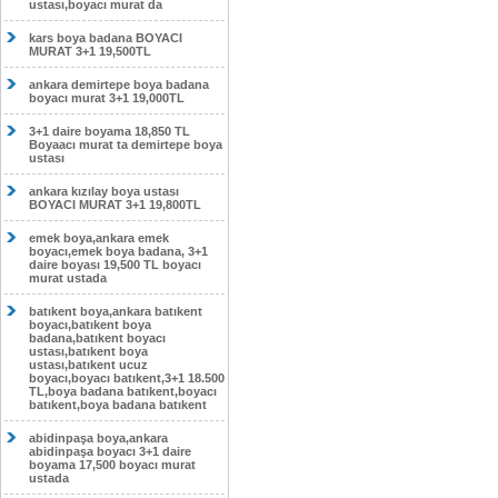
ustası,boyacı murat da
kars boya badana BOYACI
MURAT 3+1 19,500TL
ankara demirtepe boya badana
boyacı murat 3+1 19,000TL
3+1 daire boyama 18,850 TL
Boyaacı murat ta demirtepe boya
ustası
ankara kızılay boya ustası
BOYACI MURAT 3+1 19,800TL
emek boya,ankara emek
boyacı,emek boya badana, 3+1
daire boyası 19,500 TL boyacı
murat ustada
batıkent boya,ankara batıkent
boyacı,batıkent boya
badana,batıkent boyacı
ustası,batıkent boya
ustası,batıkent ucuz
boyacı,boyacı batıkent,3+1 18.500
TL,boya badana batıkent,boyacı
batıkent,boya badana batıkent
abidinpaşa boya,ankara
abidinpaşa boyacı 3+1 daire
boyama 17,500 boyacı murat
ustada