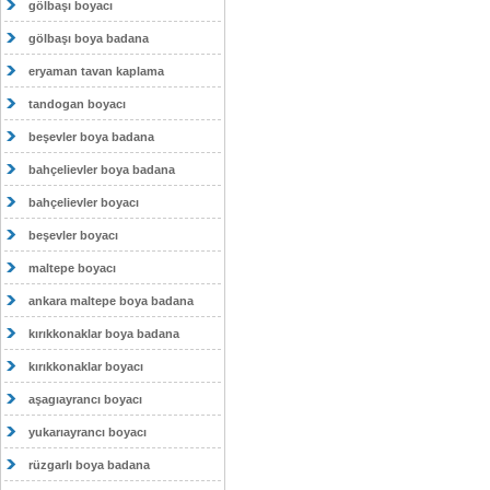
gölbaşı boyacı
gölbaşı boya badana
eryaman tavan kaplama
tandogan boyacı
beşevler boya badana
bahçelievler boya badana
bahçelievler boyacı
beşevler boyacı
maltepe boyacı
ankara maltepe boya badana
kırıkkonaklar boya badana
kırıkkonaklar boyacı
aşagıayrancı boyacı
yukarıayrancı boyacı
rüzgarlı boya badana