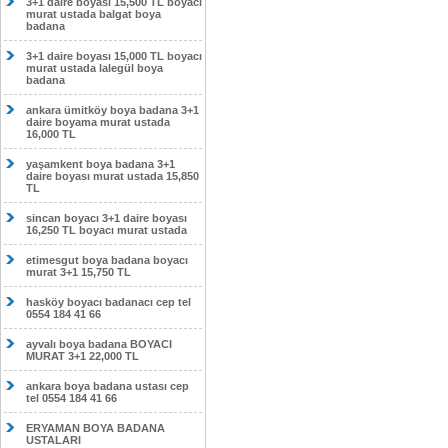
3+1 daire boyası 15,500 TL boyacı
murat ustada balgat boya
badana
3+1 daire boyası 15,000 TL boyacı
murat ustada lalegül boya
badana
ankara ümitköy boya badana 3+1
daire boyama murat ustada
16,000 TL
yaşamkent boya badana 3+1
daire boyası murat ustada 15,850
TL
sincan boyacı 3+1 daire boyası
16,250 TL boyacı murat ustada
etimesgut boya badana boyacı
murat 3+1 15,750 TL
hasköy boyacı badanacı cep tel
0554 184 41 66
ayvalı boya badana BOYACI
MURAT 3+1 22,000 TL
ankara boya badana ustası cep
tel 0554 184 41 66
ERYAMAN BOYA BADANA
USTALARI