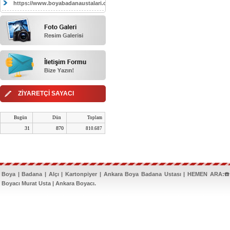
https://www.boyabadanaustalari.com/
ZİYARETÇİ SAYACI
Bugün
Dün
Toplam
31
870
810.687
Boya | Badana | Alçı | Kartonpiyer | Ankara Boya Badana Ustası | HEMEN ARA:☎️
Boyacı Murat Usta | Ankara Boyacı.