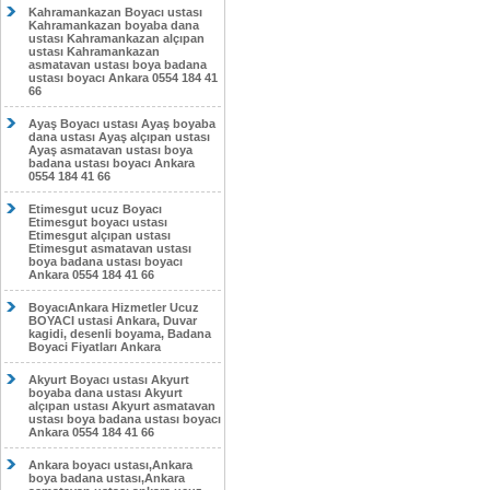
Kahramankazan Boyacı ustası
Kahramankazan boyaba dana
ustası Kahramankazan alçıpan
ustası Kahramankazan
asmatavan ustası boya badana
ustası boyacı Ankara 0554 184 41
66
Ayaş Boyacı ustası Ayaş boyaba
dana ustası Ayaş alçıpan ustası
Ayaş asmatavan ustası boya
badana ustası boyacı Ankara
0554 184 41 66
Etimesgut ucuz Boyacı
Etimesgut boyacı ustası
Etimesgut alçıpan ustası
Etimesgut asmatavan ustası
boya badana ustası boyacı
Ankara 0554 184 41 66
BoyacıAnkara Hizmetler Ucuz
BOYACI ustasi Ankara, Duvar
kagidi, desenli boyama, Badana
Boyaci Fiyatları Ankara
Akyurt Boyacı ustası Akyurt
boyaba dana ustası Akyurt
alçıpan ustası Akyurt asmatavan
ustası boya badana ustası boyacı
Ankara 0554 184 41 66
Ankara boyacı ustası,Ankara
boya badana ustası,Ankara