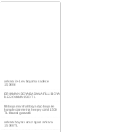
ankara 3+1 ev boyama sadece
15,000tl
ERYAMAN BOYA BADANA FİLLİ BOYA
İLE BOYAMA 1500 TL
filli boya marshall boya dyo boya ile
komple daireleriniz herşey dahil 1500
TL faturalı garantili
ankara boyacı ucuz oyacı ankara
15.000TL
YAŞAMKENT DAİRE BOYAMA 1000TL
EV,İŞYERİ BOYA BADANA USTASI
0554 184 41 66