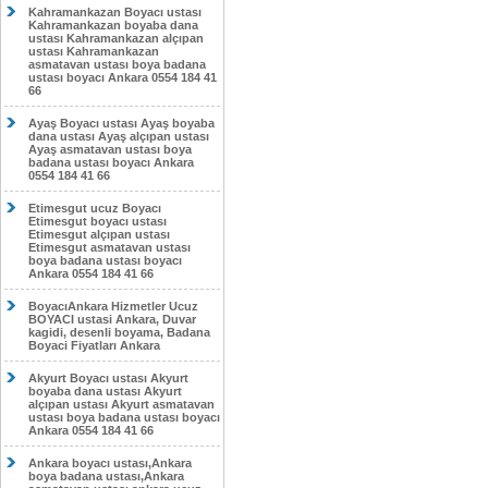
Kahramankazan Boyacı ustası
Kahramankazan boyaba dana
ustası Kahramankazan alçıpan
ustası Kahramankazan
asmatavan ustası boya badana
ustası boyacı Ankara 0554 184 41
66
Ayaş Boyacı ustası Ayaş boyaba
dana ustası Ayaş alçıpan ustası
Ayaş asmatavan ustası boya
badana ustası boyacı Ankara
0554 184 41 66
Etimesgut ucuz Boyacı
Etimesgut boyacı ustası
Etimesgut alçıpan ustası
Etimesgut asmatavan ustası
boya badana ustası boyacı
Ankara 0554 184 41 66
BoyacıAnkara Hizmetler Ucuz
BOYACI ustasi Ankara, Duvar
kagidi, desenli boyama, Badana
Boyaci Fiyatları Ankara
Akyurt Boyacı ustası Akyurt
boyaba dana ustası Akyurt
alçıpan ustası Akyurt asmatavan
ustası boya badana ustası boyacı
Ankara 0554 184 41 66
Ankara boyacı ustası,Ankara
boya badana ustası,Ankara