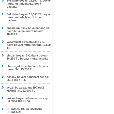
3+1 daire boyası 15,500 TL boyacı
murat ustada balgat boya
badana
3+1 daire boyası 15,000 TL boyacı
murat ustada lalegül boya
badana
ankara ümitköy boya badana 3+1
daire boyama murat ustada
16,000 TL
yaşamkent boya badana 3+1
daire boyası murat ustada 15,850
TL
sincan boyacı 3+1 daire boyası
16,250 TL boyacı murat ustada
etimesgut boya badana boyacı
murat 3+1 15,750 TL
hasköy boyacı badanacı cep tel
0554 184 41 66
ayvalı boya badana BOYACI
MURAT 3+1 22,000 TL
ankara boya badana ustası cep
tel 0554 184 41 66
ERYAMAN BOYA BADANA
USTALARI