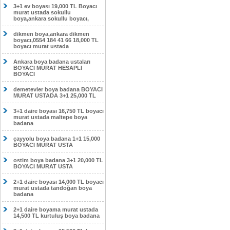
3+1 ev boyası 19,000 TL Boyacı
murat ustada sokullu
boya,ankara sokullu boyacı,
dikmen boya,ankara dikmen
boyacı,0554 184 41 66 18,000 TL
boyacı murat ustada
Ankara boya badana ustaları
BOYACI MURAT HESAPLI
BOYACI
demetevler boya badana BOYACI
MURAT USTADA 3+1 25,000 TL
3+1 daire boyası 16,750 TL boyacı
murat ustada maltepe boya
badana
çayyolu boya badana 1+1 15,000
BOYACI MURAT USTA
ostim boya badana 3+1 20,000 TL
BOYACI MURAT USTA
2+1 daire boyası 14,000 TL boyacı
murat ustada tandoğan boya
badana
2+1 daire boyama murat ustada
14,500 TL kurtuluş boya badana