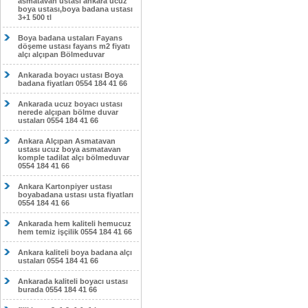
asmatavan ustası ankara ucuz
boya ustası,boya badana ustası
3+1 500 tl
Boya badana ustaları Fayans
döşeme ustası fayans m2 fiyatı
alçı alçıpan Bölmeduvar
Ankarada boyacı ustası Boya
badana fiyatları 0554 184 41 66
Ankarada ucuz boyacı ustası
nerede alçıpan bölme duvar
ustaları 0554 184 41 66
Ankara Alçıpan Asmatavan
ustası ucuz boya asmatavan
komple tadilat alçı bölmeduvar
0554 184 41 66
Ankara Kartonpiyer ustası
boyabadana ustası usta fiyatları
0554 184 41 66
Ankarada hem kaliteli hemucuz
hem temiz işçilik 0554 184 41 66
Ankara kaliteli boya badana alçı
ustaları 0554 184 41 66
Ankarada kaliteli boyacı ustası
burada 0554 184 41 66