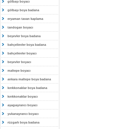
gölbaşı boyacı
gölbaşı boya badana
eryaman tavan kaplama
tandogan boyacı
beşevler boya badana
bahçelievler boya badana
bahçelievler boyacı
beşevler boyacı
maltepe boyacı
ankara maltepe boya badana
kırıkkonaklar boya badana
kırıkkonaklar boyacı
aşagıayrancı boyacı
yukarıayrancı boyacı
rüzgarlı boya badana