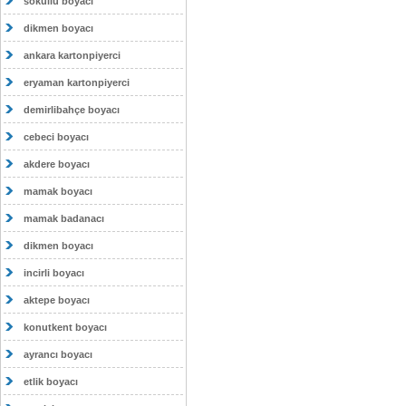
sokullu boyacı
dikmen boyacı
ankara kartonpiyerci
eryaman kartonpiyerci
demirlibahçe boyacı
cebeci boyacı
akdere boyacı
mamak boyacı
mamak badanacı
dikmen boyacı
incirli boyacı
aktepe boyacı
konutkent boyacı
ayrancı boyacı
etlik boyacı