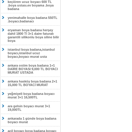
keçiören ucuz boyacı 600 TL
.boya ustası.ev boyama .boya
badana
yenimahalle boya badana 550TL
.boyacı.badanacı
eryaman boya badana herşey
dahil 1800 Tl 3+1 daire faturalı
garantili silikonlu boya siline bilir
boya
istanbul boya badana,istanbul
boyacı,istanbul ucuz
boyacı,boyacı murat usta
ankara ostim boya badana 1+1
DAİRE BOYASI 9,000 TL BOYACI
MURAT USTADA
ankara hasköy boya badana 2+1
15,000 TL BOYACI MURAT
yeğmiyeli boya badana boyacı
murat 3+1 16,500TL
ara gelsin boyacı murat 3+1
19,000TL
ankarada 1 günde boya badana
boyacı murat
acil boyacı boya badana boyacı