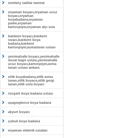
ümitköy tadilat tamirat
eryaman boyacı,eryaman ucuz
boyacı,eryaman
boyabadana,eryaman
parke,eryaman
kartonpiyer,eryaman alçı sıva
batıkent boyacı,batıkent
sıvacı,batıkent boya
badana,batıkent
kartonpiyer,asmatavan ustası
yenimahalle boyacı,yenimahalle
duvar kagıt ustası,yenimahalle
ucuz boyacı,kartonpiyer,asma
tavan ustası ankara
etlik boyabadana,etlik asma
tavan,etlik boyacıı,etlik gergi
tavan,etlik usta boyacı
rüzgarlı boya badana ustası
aşagıeglence boya badana
akyurt boyacı
çubuk boya badana
eryaman elektrik ustaları