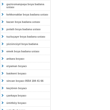
gaziosmanpaşa boya badana
ustası
kırkkonaklar boya badana ustası
kazan boya badana ustası
polatlı boya badana ustası
tuzluçayır boya badana ustası
yüzüncüyıl boya badana
emek boya badana ustası
ankara boyacı
eryaman boyacı
batıkent boyacı
sincan boyacı 0554 184 41 66
keçiören boyacı
çankaya boyacı
ümitköy boyacı