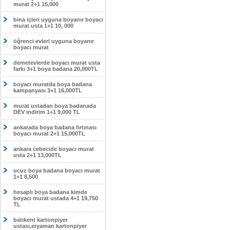
murat 2+1 15,000
bina içleri uyguna boyanır boyacı
murat usta 1+1 10, 000
öğrenci evleri uyguna boyanır
boyacı murat
demetevlerde boyacı murat usta
farkı 3+1 boya badana 20,000TL
boyacı muratda boya badana
kampanyası 3+1 16,000TL
murat ustadan boya badanada
DEV indirim 1+1 9,000 TL
ankarada boya badana fırtınası
boyacı murat 2+1 15,000TL
ankara cebecide boyacı murat
usta 2+1 13,000TL
ucuz boya badana boyacı murat
1+1 8,500
hesaplı boya badana kimde
boyacı murat ustada 4+1 19,750
TL
batıkent kartonpiyer
ustası,eryaman kartonpiyer