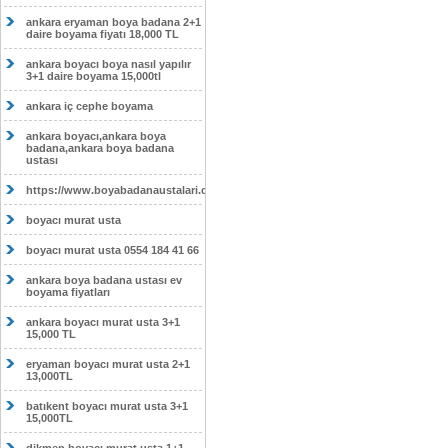
ankara eryaman boya badana 2+1
daire boyama fiyatı 18,000 TL
ankara boyacı boya nasıl yapılır
3+1 daire boyama 15,000tl
ankara iç cephe boyama
ankara boyacı,ankara boya
badana,ankara boya badana
ustası
https://www.boyabadanaustalari.com/
boyacı murat usta
boyacı murat usta 0554 184 41 66
ankara boya badana ustası ev
boyama fiyatları
ankara boyacı murat usta 3+1
15,000 TL
eryaman boyacı murat usta 2+1
13,000TL
batıkent boyacı murat usta 3+1
15,000TL