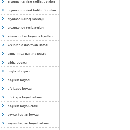
eryaman tamirat tadilat ustaları
eryaman tamirat tadilat firmaları
eryaman kornej montajı
eryaman su tesisatcıları
etimesgut ev boyama fiyatları
keçiören asmatavan ustası
yıldız boya badana ustası
yıldız boyacı
baglıca boyacı
baglum boyacı
ufuktepe boyacı
ufuktepe boya badana
baglum boya ustası
seyranbagları boyacı
seyranbagları boya badana