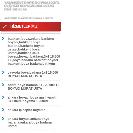
AKDERE DAİRE BOYAMA 1000TL
EV,İŞYERİ BOYA BADANA USTASI
0554 184 41 66
CEBECİ DAİRE BOYAMA 1000TL
HİZMETLERİMİZ
EV,İŞYERİ BOYA BADANA USTASI
0554 184 41 66
batıkent boya,ankara batıkent
HASKÖY DAİRE BOYAMA 1000TL
boyacı,batıkent boya
EV,İŞYERİ BOYA BADANA USTASI
badana,batıkent boyacı
0554 184 41 66
ustası,batıkent boya
ustası,batıkent ucuz
GÖLBAŞI DAİRE BOYAMA 1000TL
boyacı,boyacı batıkent,3+1 18.500
EV,İŞYERİ BOYA BADANA USTASI
TL,boya badana batıkent,boyacı
0554 184 41 66
batıkent,boya badana batıkent
SOKULLU DAİRE BOYAMA 1000TL
çayyolu boya badana 1+1 15,000
EV,İŞYERİ BOYA BADANA USTASI
BOYACI MURAT USTA
0554 184 41 66
ostim boya badana 3+1 20,000 TL
BOYACI MURAT USTA
ankara boyacı boya nasıl yapılır
3+1 daire boyama 15,000tl
ankara iç cephe boyama
ankara boyacı,ankara boya
badana,ankara boya badana
ustası