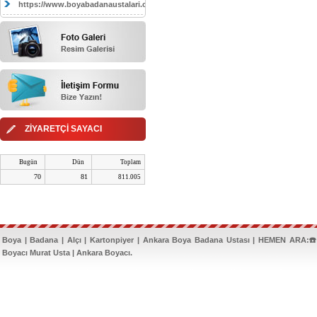
https://www.boyabadanaustalari.com/
ZİYARETÇİ SAYACI
Bugün
Dün
Toplam
70
81
811.005
Boya | Badana | Alçı | Kartonpiyer | Ankara Boya Badana Ustası | HEMEN ARA:☎️
Boyacı Murat Usta | Ankara Boyacı.