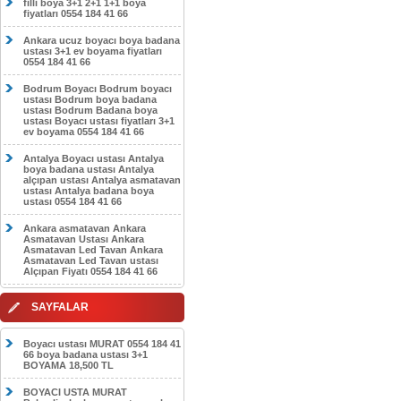
filli boya 3+1 2+1 1+1 boya
fiyatları 0554 184 41 66
Ankara ucuz boyacı boya badana
ustası 3+1 ev boyama fiyatları
0554 184 41 66
Bodrum Boyacı Bodrum boyacı
ustası Bodrum boya badana
ustası Bodrum Badana boya
ustası Boyacı ustası fiyatları 3+1
ev boyama 0554 184 41 66
Antalya Boyacı ustası Antalya
boya badana ustası Antalya
alçıpan ustası Antalya asmatavan
ustası Antalya badana boya
ustası 0554 184 41 66
Ankara asmatavan Ankara
Asmatavan Ustası Ankara
Asmatavan Led Tavan Ankara
Asmatavan Led Tavan ustası
Alçıpan Fiyatı 0554 184 41 66
SAYFALAR
Boyacı ustası MURAT 0554 184 41
66 boya badana ustası 3+1
BOYAMA 18,500 TL
BOYACI USTA MURAT