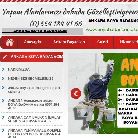
Anasayfa
Ankara Boyacıları
Galeri
Hizmetler
ANKARA BOYA BADANACIM
HAKKIMIZDA
NEDEN BİZİ SEÇMELİSİNİZ?
ankara boya badana işinde nasıl
çalışırız
ANKARA Asmatavan ustası
BOYA BADANA ustası 0554 184
41 66
ANKARA CAM BALKON İMALAT
VE MONTAJI 0554 184 41 66
ANKARA YENİMAHALE KOMPLE
DEKORASYON USTASI 0554 184
41 66