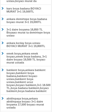
ustası,boyacı murat da
kars boya badana BOYACI
MURAT 3+1 19,500TL
ankara demirtepe boya badana
boyacı murat 3+1 19,000TL
3+1 daire boyama 18,850 TL
Boyaacı murat ta demirtepe boya
ustası
ankara kızılay boya ustası
BOYACI MURAT 3+1 19,800TL
emek boya,ankara emek
boyacı,emek boya badana, 3+1
daire boyası 19,500 TL boyacı
murat ustada
batıkent boya,ankara batıkent
boyacı,batıkent boya
badana,batıkent boyacı
ustası,batıkent boya
ustası,batıkent ucuz
boyacı,boyacı batıkent,3+1 18.500
TL,boya badana batıkent,boyacı
batıkent,boya badana batıkent
abidinpaşa boya,ankara
abidinpaşa boyacı 3+1 daire
boyama 17,500 boyacı murat
ustada