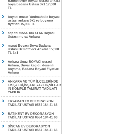
Bahçelievler boyacı ustası ankara
boya badana Ustası 3+1 17,000
TL
boyacı murat Yenimahalle boyacı
ustası ankara 3+1 ev boyama
fiyatları 15,950 TL
cep tel :0554 184 41 66 Boyacı
Ustası murat Ankara
murat Boyacı Boya Badana
Ustası Demetevler Ankara 15,900
TL 3+1
Ankara Ucuz BOYACI ustasi
Ankara, Duvar kagidi, desenli
boyama, Badana Boyaci Fiyatları
Ankara
ANKARA VE TÜM İLÇELERİNDE
EV,İŞYERİ,İNŞAAT,YAZLIK,VİLLAR
IN KOMPLE TAMİRAT TADİLATI
YAPILIR
ERYAMAN EV DEKORASYON
TADİLAT USTASI 0554 184 41 66
BATIKENT EV DEKORASYON
TADİLAT USTASI 0554 184 41 66
SİNCAN EV DEKORASYON
TADİLAT USTASI 0554 184 41 66