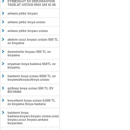
ETİMESĞUT EV DEKORASYON
TADİLAT USTASI 0554 184 41 66
ankara yıldız boyacı
ankara yıldız boya ustası
ankara yıldız boyacı ustası
akdere ucuz boyacı ustası 550 TL
ev boyama
demetevler boyacı 550 TL ev
boyama
eryaman boya badana 550TL ev
boyama
batıkent boya ustası 6500 TL ev
boyama/boyacı/boya ustası
gölbaşı boya ustası 550 TL EV
BOYAMA
konutkent boya ustası 6,500 TL
ev boyama /boya badana
batıkent boya
badana.boyacı.boyacı ustası.usta
boyacı.ucuz boyacı.ankara
boyacıları.