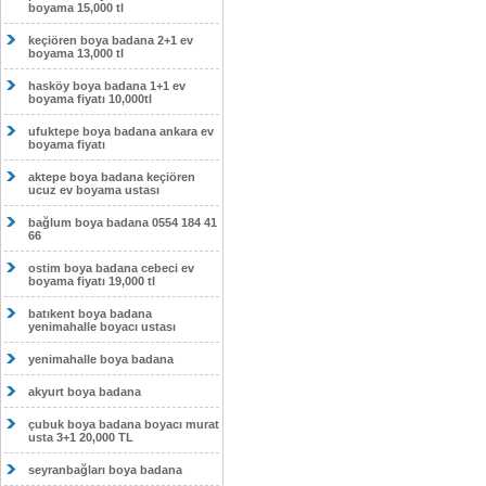
boyama 15,000 tl
keçiören boya badana 2+1 ev
boyama 13,000 tl
hasköy boya badana 1+1 ev
boyama fiyatı 10,000tl
ufuktepe boya badana ankara ev
boyama fiyatı
aktepe boya badana keçiören
ucuz ev boyama ustası
bağlum boya badana 0554 184 41
66
ostim boya badana cebeci ev
boyama fiyatı 19,000 tl
batıkent boya badana
yenimahalle boyacı ustası
yenimahalle boya badana
akyurt boya badana
çubuk boya badana boyacı murat
usta 3+1 20,000 TL
seyranbağları boya badana