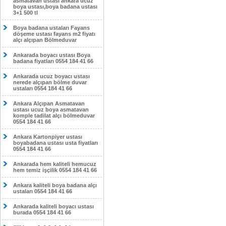
asmatavan ustası ankara ucuz
boya ustası,boya badana ustası
3+1 500 tl
Boya badana ustaları Fayans
döşeme ustası fayans m2 fiyatı
alçı alçıpan Bölmeduvar
Ankarada boyacı ustası Boya
badana fiyatları 0554 184 41 66
Ankarada ucuz boyacı ustası
nerede alçıpan bölme duvar
ustaları 0554 184 41 66
Ankara Alçıpan Asmatavan
ustası ucuz boya asmatavan
komple tadilat alçı bölmeduvar
0554 184 41 66
Ankara Kartonpiyer ustası
boyabadana ustası usta fiyatları
0554 184 41 66
Ankarada hem kaliteli hemucuz
hem temiz işçilik 0554 184 41 66
Ankara kaliteli boya badana alçı
ustaları 0554 184 41 66
Ankarada kaliteli boyacı ustası
burada 0554 184 41 66