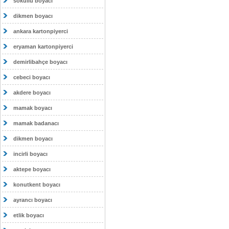
sokullu boyacı
dikmen boyacı
ankara kartonpiyerci
eryaman kartonpiyerci
demirlibahçe boyacı
cebeci boyacı
akdere boyacı
mamak boyacı
mamak badanacı
dikmen boyacı
incirli boyacı
aktepe boyacı
konutkent boyacı
ayrancı boyacı
etlik boyacı