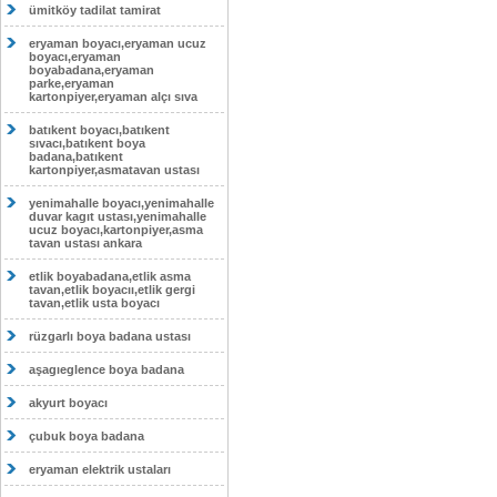
ümitköy tadilat tamirat
eryaman boyacı,eryaman ucuz
boyacı,eryaman
boyabadana,eryaman
parke,eryaman
kartonpiyer,eryaman alçı sıva
batıkent boyacı,batıkent
sıvacı,batıkent boya
badana,batıkent
kartonpiyer,asmatavan ustası
yenimahalle boyacı,yenimahalle
duvar kagıt ustası,yenimahalle
ucuz boyacı,kartonpiyer,asma
tavan ustası ankara
etlik boyabadana,etlik asma
tavan,etlik boyacıı,etlik gergi
tavan,etlik usta boyacı
rüzgarlı boya badana ustası
aşagıeglence boya badana
akyurt boyacı
çubuk boya badana
eryaman elektrik ustaları