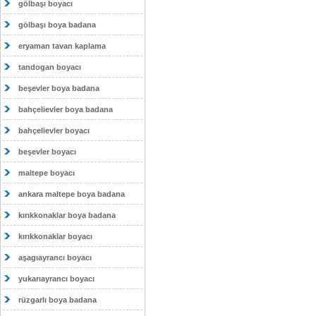
gölbaşı boyacı
gölbaşı boya badana
eryaman tavan kaplama
tandogan boyacı
beşevler boya badana
bahçelievler boya badana
bahçelievler boyacı
beşevler boyacı
maltepe boyacı
ankara maltepe boya badana
kırıkkonaklar boya badana
kırıkkonaklar boyacı
aşagıayrancı boyacı
yukarıayrancı boyacı
rüzgarlı boya badana