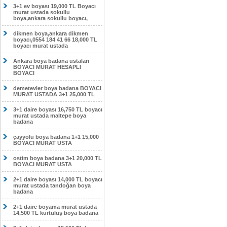
3+1 ev boyası 19,000 TL Boyacı
murat ustada sokullu
boya,ankara sokullu boyacı,
dikmen boya,ankara dikmen
boyacı,0554 184 41 66 18,000 TL
boyacı murat ustada
Ankara boya badana ustaları
BOYACI MURAT HESAPLI
BOYACI
demetevler boya badana BOYACI
MURAT USTADA 3+1 25,000 TL
3+1 daire boyası 16,750 TL boyacı
murat ustada maltepe boya
badana
çayyolu boya badana 1+1 15,000
BOYACI MURAT USTA
ostim boya badana 3+1 20,000 TL
BOYACI MURAT USTA
2+1 daire boyası 14,000 TL boyacı
murat ustada tandoğan boya
badana
2+1 daire boyama murat ustada
14,500 TL kurtuluş boya badana