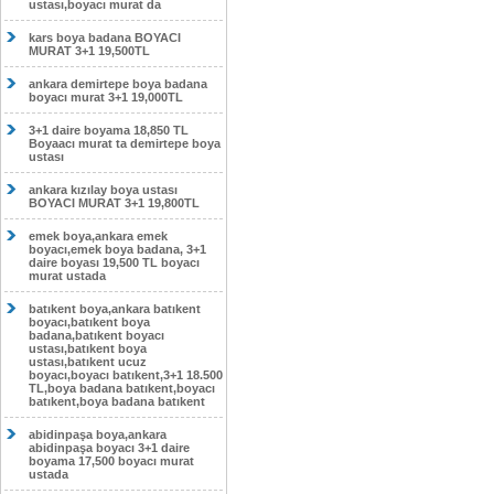
ustası,boyacı murat da
kars boya badana BOYACI
MURAT 3+1 19,500TL
ankara demirtepe boya badana
boyacı murat 3+1 19,000TL
3+1 daire boyama 18,850 TL
Boyaacı murat ta demirtepe boya
ustası
ankara kızılay boya ustası
BOYACI MURAT 3+1 19,800TL
emek boya,ankara emek
boyacı,emek boya badana, 3+1
daire boyası 19,500 TL boyacı
murat ustada
batıkent boya,ankara batıkent
boyacı,batıkent boya
badana,batıkent boyacı
ustası,batıkent boya
ustası,batıkent ucuz
boyacı,boyacı batıkent,3+1 18.500
TL,boya badana batıkent,boyacı
batıkent,boya badana batıkent
abidinpaşa boya,ankara
abidinpaşa boyacı 3+1 daire
boyama 17,500 boyacı murat
ustada