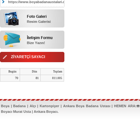
https://www.boyabadanaustalari.com/
ZİYARETÇİ SAYACI
Bugün
Dün
Toplam
70
81
811.005
Boya | Badana | Alçı | Kartonpiyer | Ankara Boya Badana Ustası | HEMEN ARA:☎️
Boyacı Murat Usta | Ankara Boyacı.