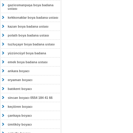
gaziosmanpaşa boya badana
ustası
kırkkonaklar boya badana ustası
kazan boya badana ustası
polatlı boya badana ustası
tuzluçayır boya badana ustası
yüzüncüyıl boya badana
emek boya badana ustası
ankara boyacı
eryaman boyacı
batıkent boyacı
sincan boyacı 0554 184 41 66
keçiören boyacı
çankaya boyacı
ümitköy boyacı