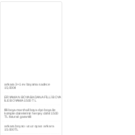
ankara 3+1 ev boyama sadece
15,000tl
ERYAMAN BOYA BADANA FİLLİ BOYA
İLE BOYAMA 1500 TL
filli boya marshall boya dyo boya ile
komple daireleriniz herşey dahil 1500
TL faturalı garantili
ankara boyacı ucuz oyacı ankara
15.000TL
YAŞAMKENT DAİRE BOYAMA 1000TL
EV,İŞYERİ BOYA BADANA USTASI
0554 184 41 66