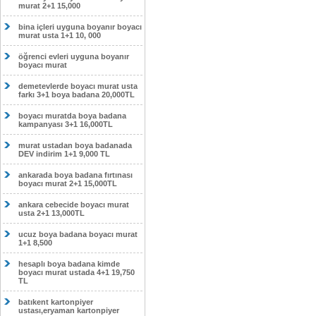
murat 2+1 15,000
bina içleri uyguna boyanır boyacı
murat usta 1+1 10, 000
öğrenci evleri uyguna boyanır
boyacı murat
demetevlerde boyacı murat usta
farkı 3+1 boya badana 20,000TL
boyacı muratda boya badana
kampanyası 3+1 16,000TL
murat ustadan boya badanada
DEV indirim 1+1 9,000 TL
ankarada boya badana fırtınası
boyacı murat 2+1 15,000TL
ankara cebecide boyacı murat
usta 2+1 13,000TL
ucuz boya badana boyacı murat
1+1 8,500
hesaplı boya badana kimde
boyacı murat ustada 4+1 19,750
TL
batıkent kartonpiyer
ustası,eryaman kartonpiyer