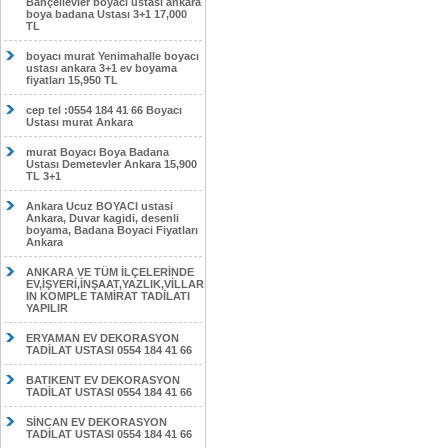
Bahçelievler boyacı ustası ankara
boya badana Ustası 3+1 17,000
TL
boyacı murat Yenimahalle boyacı
ustası ankara 3+1 ev boyama
fiyatları 15,950 TL
cep tel :0554 184 41 66 Boyacı
Ustası murat Ankara
murat Boyacı Boya Badana
Ustası Demetevler Ankara 15,900
TL 3+1
Ankara Ucuz BOYACI ustasi
Ankara, Duvar kagidi, desenli
boyama, Badana Boyaci Fiyatları
Ankara
ANKARA VE TÜM İLÇELERİNDE
EV,İŞYERİ,İNŞAAT,YAZLIK,VİLLAR
IN KOMPLE TAMİRAT TADİLATI
YAPILIR
ERYAMAN EV DEKORASYON
TADİLAT USTASI 0554 184 41 66
BATIKENT EV DEKORASYON
TADİLAT USTASI 0554 184 41 66
SİNCAN EV DEKORASYON
TADİLAT USTASI 0554 184 41 66