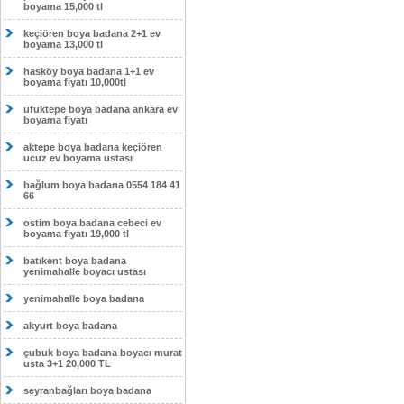
boyama 15,000 tl
keçiören boya badana 2+1 ev
boyama 13,000 tl
hasköy boya badana 1+1 ev
boyama fiyatı 10,000tl
ufuktepe boya badana ankara ev
boyama fiyatı
aktepe boya badana keçiören
ucuz ev boyama ustası
bağlum boya badana 0554 184 41
66
ostim boya badana cebeci ev
boyama fiyatı 19,000 tl
batıkent boya badana
yenimahalle boyacı ustası
yenimahalle boya badana
akyurt boya badana
çubuk boya badana boyacı murat
usta 3+1 20,000 TL
seyranbağları boya badana