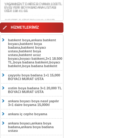
AKDERE DAİRE BOYAMA 1000TL
EV,İŞYERİ BOYA BADANA USTASI
0554 184 41 66
CEBECİ DAİRE BOYAMA 1000TL
HİZMETLERİMİZ
EV,İŞYERİ BOYA BADANA USTASI
0554 184 41 66
batıkent boya,ankara batıkent
HASKÖY DAİRE BOYAMA 1000TL
boyacı,batıkent boya
EV,İŞYERİ BOYA BADANA USTASI
badana,batıkent boyacı
0554 184 41 66
ustası,batıkent boya
ustası,batıkent ucuz
boyacı,boyacı batıkent,3+1 18.500
GÖLBAŞI DAİRE BOYAMA 1000TL
TL,boya badana batıkent,boyacı
EV,İŞYERİ BOYA BADANA USTASI
batıkent,boya badana batıkent
0554 184 41 66
çayyolu boya badana 1+1 15,000
SOKULLU DAİRE BOYAMA 1000TL
BOYACI MURAT USTA
EV,İŞYERİ BOYA BADANA USTASI
0554 184 41 66
ostim boya badana 3+1 20,000 TL
BOYACI MURAT USTA
ankara boyacı boya nasıl yapılır
3+1 daire boyama 15,000tl
ankara iç cephe boyama
ankara boyacı,ankara boya
badana,ankara boya badana
ustası