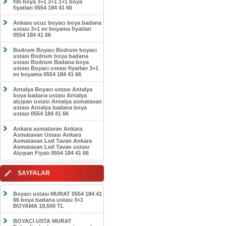
filli boya 3+1 2+1 1+1 boya
fiyatları 0554 184 41 66
Ankara ucuz boyacı boya badana
ustası 3+1 ev boyama fiyatları
0554 184 41 66
Bodrum Boyacı Bodrum boyacı
ustası Bodrum boya badana
ustası Bodrum Badana boya
ustası Boyacı ustası fiyatları 3+1
ev boyama 0554 184 41 66
Antalya Boyacı ustası Antalya
boya badana ustası Antalya
alçıpan ustası Antalya asmatavan
ustası Antalya badana boya
ustası 0554 184 41 66
Ankara asmatavan Ankara
Asmatavan Ustası Ankara
Asmatavan Led Tavan Ankara
Asmatavan Led Tavan ustası
Alçıpan Fiyatı 0554 184 41 66
SAYFALAR
Boyacı ustası MURAT 0554 184 41
66 boya badana ustası 3+1
BOYAMA 18,500 TL
BOYACI USTA MURAT