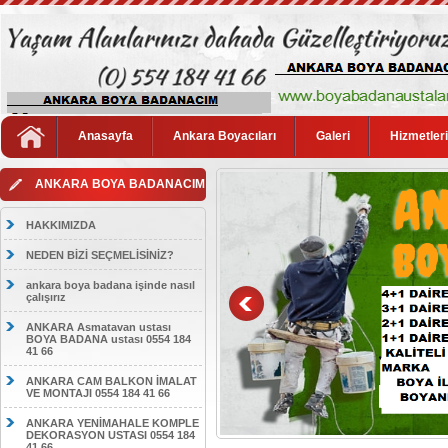
Anasayfa
Ankara Boyacıları
Galeri
Hizmetler
ANKARA BOYA BADANACIM
HAKKIMIZDA
NEDEN BİZİ SEÇMELİSİNİZ?
ankara boya badana işinde nasıl
çalışırız
ANKARA Asmatavan ustası
BOYA BADANA ustası 0554 184
41 66
ANKARA CAM BALKON İMALAT
VE MONTAJI 0554 184 41 66
ANKARA YENİMAHALE KOMPLE
DEKORASYON USTASI 0554 184
41 66