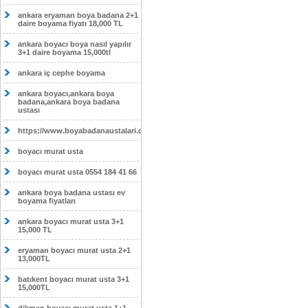
ankara eryaman boya badana 2+1
daire boyama fiyatı 18,000 TL
ankara boyacı boya nasıl yapılır
3+1 daire boyama 15,000tl
ankara iç cephe boyama
ankara boyacı,ankara boya
badana,ankara boya badana
ustası
https://www.boyabadanaustalari.com/
boyacı murat usta
boyacı murat usta 0554 184 41 66
ankara boya badana ustası ev
boyama fiyatları
ankara boyacı murat usta 3+1
15,000 TL
eryaman boyacı murat usta 2+1
13,000TL
batıkent boyacı murat usta 3+1
15,000TL