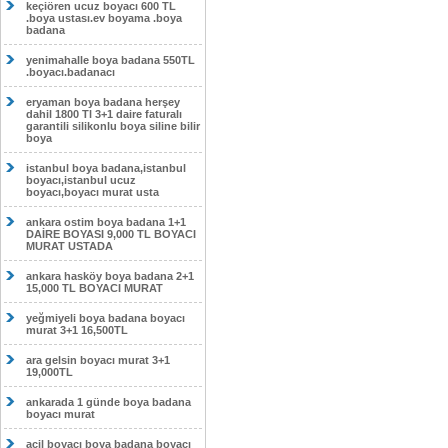
keçiören ucuz boyacı 600 TL
.boya ustası.ev boyama .boya
badana
yenimahalle boya badana 550TL
.boyacı.badanacı
eryaman boya badana herşey
dahil 1800 Tl 3+1 daire faturalı
garantili silikonlu boya siline bilir
boya
istanbul boya badana,istanbul
boyacı,istanbul ucuz
boyacı,boyacı murat usta
ankara ostim boya badana 1+1
DAİRE BOYASI 9,000 TL BOYACI
MURAT USTADA
ankara hasköy boya badana 2+1
15,000 TL BOYACI MURAT
yeğmiyeli boya badana boyacı
murat 3+1 16,500TL
ara gelsin boyacı murat 3+1
19,000TL
ankarada 1 günde boya badana
boyacı murat
acil boyacı boya badana boyacı