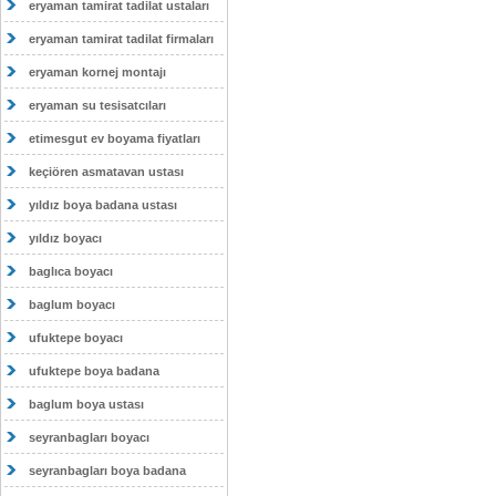
eryaman tamirat tadilat ustaları
eryaman tamirat tadilat firmaları
eryaman kornej montajı
eryaman su tesisatcıları
etimesgut ev boyama fiyatları
keçiören asmatavan ustası
yıldız boya badana ustası
yıldız boyacı
baglıca boyacı
baglum boyacı
ufuktepe boyacı
ufuktepe boya badana
baglum boya ustası
seyranbagları boyacı
seyranbagları boya badana