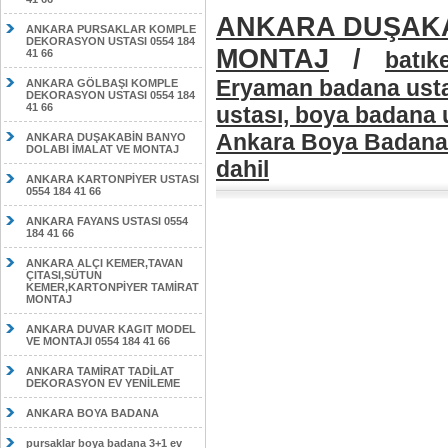
ANKARA DUŞAKA
ANKARA PURSAKLAR KOMPLE
DEKORASYON USTASI 0554 184
MONTAJ
/
41 66
batık
Eryaman badana usta
ANKARA GÖLBAŞI KOMPLE
DEKORASYON USTASI 0554 184
41 66
ustası, boya badana 
Ankara Boya Badana F
ANKARA DUŞAKABİN BANYO
DOLABI İMALAT VE MONTAJ
dahil
ANKARA KARTONPİYER USTASI
0554 184 41 66
ANKARA FAYANS USTASI 0554
184 41 66
ANKARA ALÇI KEMER,TAVAN
ÇITASI,SÜTUN
KEMER,KARTONPİYER TAMİRAT
MONTAJ
ANKARA DUVAR KAGIT MODEL
VE MONTAJI 0554 184 41 66
ANKARA TAMİRAT TADİLAT
DEKORASYON EV YENİLEME
ANKARA BOYA BADANA
pursaklar boya badana 3+1 ev