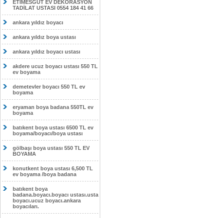
ETİMESĞUT EV DEKORASYON
TADİLAT USTASI 0554 184 41 66
ankara yıldız boyacı
ankara yıldız boya ustası
ankara yıldız boyacı ustası
akdere ucuz boyacı ustası 550 TL
ev boyama
demetevler boyacı 550 TL ev
boyama
eryaman boya badana 550TL ev
boyama
batıkent boya ustası 6500 TL ev
boyama/boyacı/boya ustası
gölbaşı boya ustası 550 TL EV
BOYAMA
konutkent boya ustası 6,500 TL
ev boyama /boya badana
batıkent boya
badana.boyacı.boyacı ustası.usta
boyacı.ucuz boyacı.ankara
boyacıları.