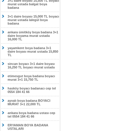
3+1 daire boyası 15,500 TL boyacı
murat ustada balgat boya
badana
3+1 daire boyası 15,000 TL boyacı
murat ustada lalegül boya
badana
ankara ümitköy boya badana 3+1
daire boyama murat ustada
16,000 TL
yaşamkent boya badana 3+1
daire boyası murat ustada 15,850
TL
sincan boyacı 3+1 daire boyası
16,250 TL boyacı murat ustada
etimesgut boya badana boyacı
murat 3+1 15,750 TL
hasköy boyacı badanacı cep tel
0554 184 41 66
ayvalı boya badana BOYACI
MURAT 3+1 22,000 TL
ankara boya badana ustası cep
tel 0554 184 41 66
ERYAMAN BOYA BADANA
USTALARI