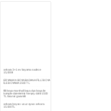
ankara 3+1 ev boyama sadece
15,000tl
ERYAMAN BOYA BADANA FİLLİ BOYA
İLE BOYAMA 1500 TL
filli boya marshall boya dyo boya ile
komple daireleriniz herşey dahil 1500
TL faturalı garantili
ankara boyacı ucuz oyacı ankara
15.000TL
YAŞAMKENT DAİRE BOYAMA 1000TL
EV,İŞYERİ BOYA BADANA USTASI