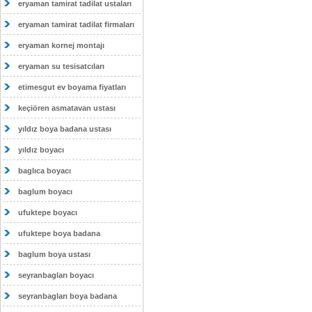
eryaman tamirat tadilat ustaları
eryaman tamirat tadilat firmaları
eryaman kornej montajı
eryaman su tesisatcıları
etimesgut ev boyama fiyatları
keçiören asmatavan ustası
yıldız boya badana ustası
yıldız boyacı
baglıca boyacı
baglum boyacı
ufuktepe boyacı
ufuktepe boya badana
baglum boya ustası
seyranbagları boyacı
seyranbagları boya badana