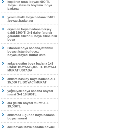
keçiören ucuz boyacı 600 TL
.boya ustası.ev boyama .boya
badana
yenimahalle boya badana 550TL
.boyacı.badanacı
eryaman boya badana herşey
dahil 1800 Tl 3+1 daire faturalı
garantili silikonlu boya siline bilir
boya
istanbul boya badana,istanbul
boyacı,istanbul ucuz
boyacı,boyacı murat usta
ankara ostim boya badana 1+1
DAİRE BOYASI 9,000 TL BOYACI
MURAT USTADA
ankara hasköy boya badana 2+1
15,000 TL BOYACI MURAT
yeğmiyeli boya badana boyacı
murat 3+1 16,500TL
ara gelsin boyacı murat 3+1
19,000TL
ankarada 1 günde boya badana
boyacı murat
acil boyacı boya badana boyacı