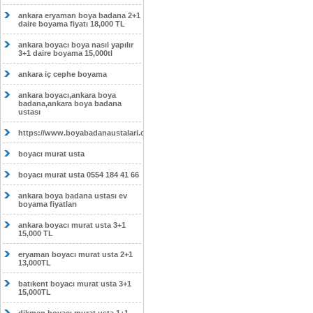
ankara eryaman boya badana 2+1
daire boyama fiyatı 18,000 TL
ankara boyacı boya nasıl yapılır
3+1 daire boyama 15,000tl
ankara iç cephe boyama
ankara boyacı,ankara boya
badana,ankara boya badana
ustası
https://www.boyabadanaustalari.com/
boyacı murat usta
boyacı murat usta 0554 184 41 66
ankara boya badana ustası ev
boyama fiyatları
ankara boyacı murat usta 3+1
15,000 TL
eryaman boyacı murat usta 2+1
13,000TL
batıkent boyacı murat usta 3+1
15,000TL