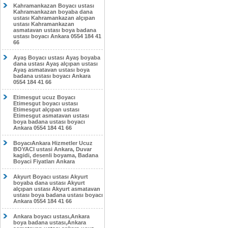
Kahramankazan Boyacı ustası
Kahramankazan boyaba dana
ustası Kahramankazan alçıpan
ustası Kahramankazan
asmatavan ustası boya badana
ustası boyacı Ankara 0554 184 41
66
Ayaş Boyacı ustası Ayaş boyaba
dana ustası Ayaş alçıpan ustası
Ayaş asmatavan ustası boya
badana ustası boyacı Ankara
0554 184 41 66
Etimesgut ucuz Boyacı
Etimesgut boyacı ustası
Etimesgut alçıpan ustası
Etimesgut asmatavan ustası
boya badana ustası boyacı
Ankara 0554 184 41 66
BoyacıAnkara Hizmetler Ucuz
BOYACI ustasi Ankara, Duvar
kagidi, desenli boyama, Badana
Boyaci Fiyatları Ankara
Akyurt Boyacı ustası Akyurt
boyaba dana ustası Akyurt
alçıpan ustası Akyurt asmatavan
ustası boya badana ustası boyacı
Ankara 0554 184 41 66
Ankara boyacı ustası,Ankara
boya badana ustası,Ankara