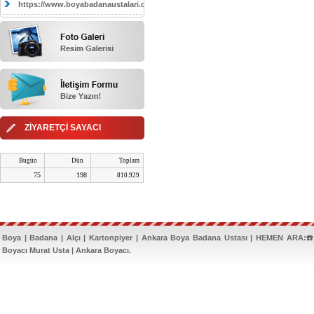
https://www.boyabadanaustalari.com/
ZİYARETÇİ SAYACI
Bugün
Dün
Toplam
75
198
810.929
Boya | Badana | Alçı | Kartonpiyer | Ankara Boya Badana Ustası | HEMEN ARA:☎️
Boyacı Murat Usta | Ankara Boyacı.