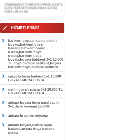
0554 184 41 66
AKDERE DAİRE BOYAMA 1000TL
EV,İŞYERİ BOYA BADANA USTASI
0554 184 41 66
CEBECİ DAİRE BOYAMA 1000TL
HİZMETLERİMİZ
EV,İŞYERİ BOYA BADANA USTASI
0554 184 41 66
batıkent boya,ankara batıkent
HASKÖY DAİRE BOYAMA 1000TL
boyacı,batıkent boya
EV,İŞYERİ BOYA BADANA USTASI
badana,batıkent boyacı
0554 184 41 66
ustası,batıkent boya
ustası,batıkent ucuz
boyacı,boyacı batıkent,3+1 18.500
GÖLBAŞI DAİRE BOYAMA 1000TL
TL,boya badana batıkent,boyacı
EV,İŞYERİ BOYA BADANA USTASI
batıkent,boya badana batıkent
0554 184 41 66
çayyolu boya badana 1+1 15,000
SOKULLU DAİRE BOYAMA 1000TL
BOYACI MURAT USTA
EV,İŞYERİ BOYA BADANA USTASI
0554 184 41 66
ostim boya badana 3+1 20,000 TL
BOYACI MURAT USTA
ankara boyacı boya nasıl yapılır
3+1 daire boyama 15,000tl
ankara iç cephe boyama
ankara boyacı,ankara boya
badana,ankara boya badana
ustası