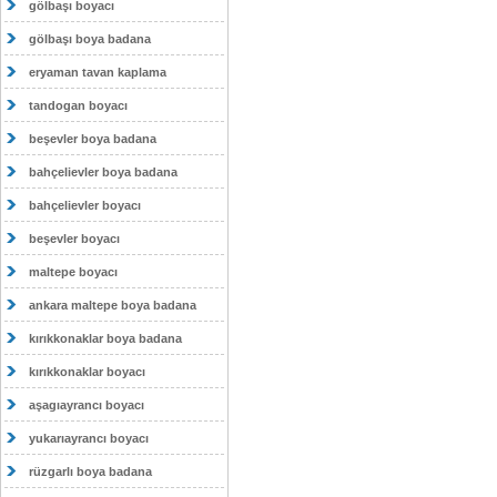
gölbaşı boyacı
gölbaşı boya badana
eryaman tavan kaplama
tandogan boyacı
beşevler boya badana
bahçelievler boya badana
bahçelievler boyacı
beşevler boyacı
maltepe boyacı
ankara maltepe boya badana
kırıkkonaklar boya badana
kırıkkonaklar boyacı
aşagıayrancı boyacı
yukarıayrancı boyacı
rüzgarlı boya badana