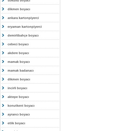
sokullu boyacı
dikmen boyacı
ankara kartonpiyerci
eryaman kartonpiyerci
demirlibahçe boyacı
cebeci boyacı
akdere boyacı
mamak boyacı
mamak badanacı
dikmen boyacı
incirli boyacı
aktepe boyacı
konutkent boyacı
ayrancı boyacı
etlik boyacı