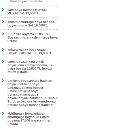
ustası,boyacı murat da
kars boya badana BOYACI
MURAT 3+1 19,500TL
ankara demirtepe boya badana
boyacı murat 3+1 19,000TL
3+1 daire boyama 18,850 TL
Boyaacı murat ta demirtepe boya
ustası
ankara kızılay boya ustası
BOYACI MURAT 3+1 19,800TL
emek boya,ankara emek
boyacı,emek boya badana, 3+1
daire boyası 19,500 TL boyacı
murat ustada
batıkent boya,ankara batıkent
boyacı,batıkent boya
badana,batıkent boyacı
ustası,batıkent boya
ustası,batıkent ucuz
boyacı,boyacı batıkent,3+1 18.500
TL,boya badana batıkent,boyacı
batıkent,boya badana batıkent
abidinpaşa boya,ankara
abidinpaşa boyacı 3+1 daire
boyama 17,500 boyacı murat
ustada