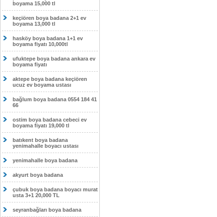
boyama 15,000 tl
keçiören boya badana 2+1 ev
boyama 13,000 tl
hasköy boya badana 1+1 ev
boyama fiyatı 10,000tl
ufuktepe boya badana ankara ev
boyama fiyatı
aktepe boya badana keçiören
ucuz ev boyama ustası
bağlum boya badana 0554 184 41
66
ostim boya badana cebeci ev
boyama fiyatı 19,000 tl
batıkent boya badana
yenimahalle boyacı ustası
yenimahalle boya badana
akyurt boya badana
çubuk boya badana boyacı murat
usta 3+1 20,000 TL
seyranbağları boya badana