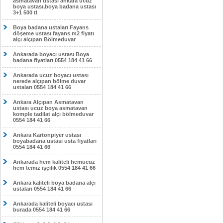
asmatavan ustası ankara ucuz
boya ustası,boya badana ustası
3+1 500 tl
Boya badana ustaları Fayans
döşeme ustası fayans m2 fiyatı
alçı alçıpan Bölmeduvar
Ankarada boyacı ustası Boya
badana fiyatları 0554 184 41 66
Ankarada ucuz boyacı ustası
nerede alçıpan bölme duvar
ustaları 0554 184 41 66
Ankara Alçıpan Asmatavan
ustası ucuz boya asmatavan
komple tadilat alçı bölmeduvar
0554 184 41 66
Ankara Kartonpiyer ustası
boyabadana ustası usta fiyatları
0554 184 41 66
Ankarada hem kaliteli hemucuz
hem temiz işçilik 0554 184 41 66
Ankara kaliteli boya badana alçı
ustaları 0554 184 41 66
Ankarada kaliteli boyacı ustası
burada 0554 184 41 66