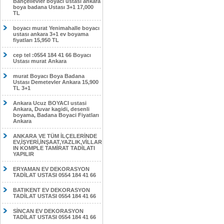
Bahçelievler boyacı ustası ankara
boya badana Ustası 3+1 17,000
TL
boyacı murat Yenimahalle boyacı
ustası ankara 3+1 ev boyama
fiyatları 15,950 TL
cep tel :0554 184 41 66 Boyacı
Ustası murat Ankara
murat Boyacı Boya Badana
Ustası Demetevler Ankara 15,900
TL 3+1
Ankara Ucuz BOYACI ustasi
Ankara, Duvar kagidi, desenli
boyama, Badana Boyaci Fiyatları
Ankara
ANKARA VE TÜM İLÇELERİNDE
EV,İŞYERİ,İNŞAAT,YAZLIK,VİLLAR
IN KOMPLE TAMİRAT TADİLATI
YAPILIR
ERYAMAN EV DEKORASYON
TADİLAT USTASI 0554 184 41 66
BATIKENT EV DEKORASYON
TADİLAT USTASI 0554 184 41 66
SİNCAN EV DEKORASYON
TADİLAT USTASI 0554 184 41 66