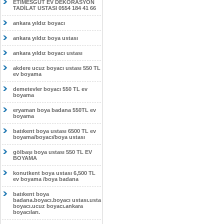
ETİMESĞUT EV DEKORASYON
TADİLAT USTASI 0554 184 41 66
ankara yıldız boyacı
ankara yıldız boya ustası
ankara yıldız boyacı ustası
akdere ucuz boyacı ustası 550 TL
ev boyama
demetevler boyacı 550 TL ev
boyama
eryaman boya badana 550TL ev
boyama
batıkent boya ustası 6500 TL ev
boyama/boyacı/boya ustası
gölbaşı boya ustası 550 TL EV
BOYAMA
konutkent boya ustası 6,500 TL
ev boyama /boya badana
batıkent boya
badana.boyacı.boyacı ustası.usta
boyacı.ucuz boyacı.ankara
boyacıları.