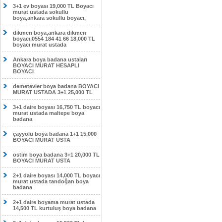
3+1 ev boyası 19,000 TL Boyacı
murat ustada sokullu
boya,ankara sokullu boyacı,
dikmen boya,ankara dikmen
boyacı,0554 184 41 66 18,000 TL
boyacı murat ustada
Ankara boya badana ustaları
BOYACI MURAT HESAPLI
BOYACI
demetevler boya badana BOYACI
MURAT USTADA 3+1 25,000 TL
3+1 daire boyası 16,750 TL boyacı
murat ustada maltepe boya
badana
çayyolu boya badana 1+1 15,000
BOYACI MURAT USTA
ostim boya badana 3+1 20,000 TL
BOYACI MURAT USTA
2+1 daire boyası 14,000 TL boyacı
murat ustada tandoğan boya
badana
2+1 daire boyama murat ustada
14,500 TL kurtuluş boya badana