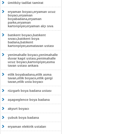
ümitköy tadilat tamirat
eryaman boyacı,eryaman ucuz
boyacı,eryaman
boyabadana,eryaman
parke,eryaman
kartonpiyer,eryaman alçı sıva
batıkent boyacı,batıkent
sıvacı,batıkent boya
badana,batıkent
kartonpiyer,asmatavan ustası
yenimahalle boyacı,yenimahalle
duvar kagıt ustası,yenimahalle
ucuz boyacı,kartonpiyer,asma
tavan ustası ankara
etlik boyabadana,etlik asma
tavan,etlik boyacıı,etlik gergi
tavan,etlik usta boyacı
rüzgarlı boya badana ustası
aşagıeglence boya badana
akyurt boyacı
çubuk boya badana
eryaman elektrik ustaları