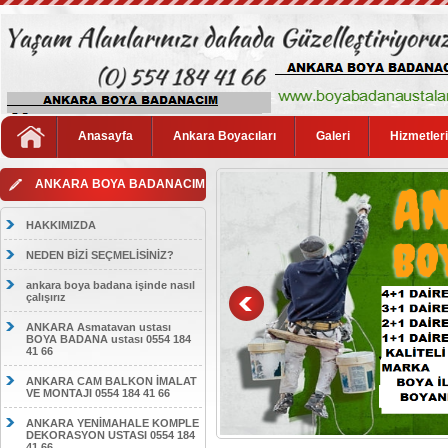
Anasayfa
Ankara Boyacıları
Galeri
Hizmetler
ANKARA BOYA BADANACIM
HAKKIMIZDA
NEDEN BİZİ SEÇMELİSİNİZ?
ankara boya badana işinde nasıl
çalışırız
ANKARA Asmatavan ustası
BOYA BADANA ustası 0554 184
41 66
ANKARA CAM BALKON İMALAT
VE MONTAJI 0554 184 41 66
ANKARA YENİMAHALE KOMPLE
DEKORASYON USTASI 0554 184
41 66