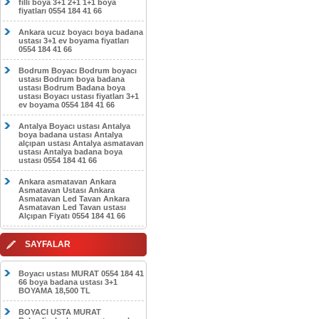
filli boya 3+1 2+1 1+1 boya
fiyatları 0554 184 41 66
Ankara ucuz boyacı boya badana
ustası 3+1 ev boyama fiyatları
0554 184 41 66
Bodrum Boyacı Bodrum boyacı
ustası Bodrum boya badana
ustası Bodrum Badana boya
ustası Boyacı ustası fiyatları 3+1
ev boyama 0554 184 41 66
Antalya Boyacı ustası Antalya
boya badana ustası Antalya
alçıpan ustası Antalya asmatavan
ustası Antalya badana boya
ustası 0554 184 41 66
Ankara asmatavan Ankara
Asmatavan Ustası Ankara
Asmatavan Led Tavan Ankara
Asmatavan Led Tavan ustası
Alçıpan Fiyatı 0554 184 41 66
SAYFALAR
Boyacı ustası MURAT 0554 184 41
66 boya badana ustası 3+1
BOYAMA 18,500 TL
BOYACI USTA MURAT