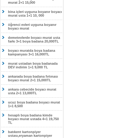
murat 2+1 15,000
bina içleri uyguna boyanır boyacı
murat usta 1+1 10, 000
öğrenci evleri uyguna boyanır
boyacı murat
demetevlerde boyacı murat usta
farkı 3+1 boya badana 20,000TL
boyacı muratda boya badana
kampanyası 3+1 16,000TL
murat ustadan boya badanada
DEV indirim 1+1 9,000 TL
ankarada boya badana fırtınası
boyacı murat 2+1 15,000TL
ankara cebecide boyacı murat
usta 2+1 13,000TL
ucuz boya badana boyacı murat
1+1 8,500
hesaplı boya badana kimde
boyacı murat ustada 4+1 19,750
TL
batıkent kartonpiyer
ustası,eryaman kartonpiyer