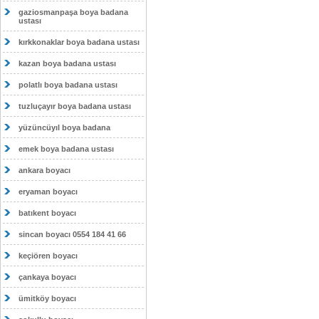
gaziosmanpaşa boya badana
ustası
kırkkonaklar boya badana ustası
kazan boya badana ustası
polatlı boya badana ustası
tuzluçayır boya badana ustası
yüzüncüyıl boya badana
emek boya badana ustası
ankara boyacı
eryaman boyacı
batıkent boyacı
sincan boyacı 0554 184 41 66
keçiören boyacı
çankaya boyacı
ümitköy boyacı