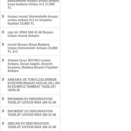
Bahçelievler boyacı ustası ankara
boya badana Ustası 3+1 17,000
TL
boyacı murat Yenimahalle boyacı
ustası ankara 3+1 ev boyama
fiyatları 15,950 TL
cep tel :0554 184 41 66 Boyacı
Ustası murat Ankara
murat Boyacı Boya Badana
Ustası Demetevler Ankara 15,900
TL 3+1
Ankara Ucuz BOYACI ustasi
Ankara, Duvar kagidi, desenli
boyama, Badana Boyaci Fiyatları
Ankara
ANKARA VE TÜM İLÇELERİNDE
EV,İŞYERİ,İNŞAAT,YAZLIK,VİLLAR
IN KOMPLE TAMİRAT TADİLATI
YAPILIR
ERYAMAN EV DEKORASYON
TADİLAT USTASI 0554 184 41 66
BATIKENT EV DEKORASYON
TADİLAT USTASI 0554 184 41 66
SİNCAN EV DEKORASYON
TADİLAT USTASI 0554 184 41 66