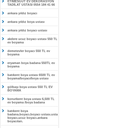
ETİMESĞUT EV DEKORASYON
TADİLAT USTASI 0554 184 41 66
ankara yıldız boyacı
ankara yıldız boya ustası
ankara yıldız boyacı ustası
akdere ucuz boyacı ustası 550 TL
ev boyama
demetevler boyacı 550 TL ev
boyama
eryaman boya badana 550TL ev
boyama
batıkent boya ustası 6500 TL ev
boyama/boyacı/boya ustası
gölbaşı boya ustası 550 TL EV
BOYAMA
konutkent boya ustası 6,500 TL
ev boyama /boya badana
batıkent boya
badana.boyacı.boyacı ustası.usta
boyacı.ucuz boyacı.ankara
boyacıları.