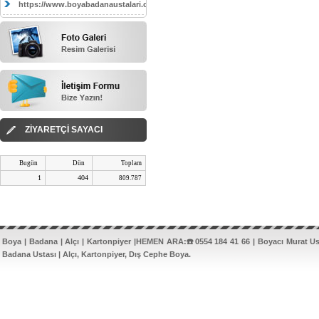
https://www.boyabadanaustalari.com/
ZİYARETÇİ SAYACI
Bugün
Dün
Toplam
1
404
809.787
Boya | Badana | Alçı | Kartonpiyer |HEMEN ARA:☎️0554 184 41 66 | Boyacı Murat U
Badana Ustası | Alçı, Kartonpiyer, Dış Cephe Boya.