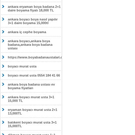
ankara eryaman boya badana 2+1
daire boyama fiyatı 18,000 TL
ankara boyacı boya nasıl yapılır
3+1 daire boyama 15,000tl
ankara iç cephe boyama
ankara boyacı,ankara boya
badana,ankara boya badana
ustası
https://www.boyabadanaustalari.com/
boyacı murat usta
boyacı murat usta 0554 184 41 66
ankara boya badana ustası ev
boyama fiyatları
ankara boyacı murat usta 3+1
15,000 TL
eryaman boyacı murat usta 2+1
13,000TL
batıkent boyacı murat usta 3+1
15,000TL