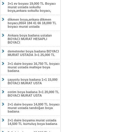
3+1 ev boyası 19,000 TL Boyacı
murat ustada sokullu
boya,ankara sokullu boyacı,
dikmen boya,ankara dikmen
boyacı,0554 184 41 66 18,000 TL
boyacı murat ustada
Ankara boya badana ustaları
BOYACI MURAT HESAPLI
BOYACI
demetevler boya badana BOYACI
MURAT USTADA 3+1 25,000 TL
3+1 daire boyası 16,750 TL boyacı
murat ustada maltepe boya
badana
çayyolu boya badana 1+1 15,000
BOYACI MURAT USTA
ostim boya badana 3+1 20,000 TL
BOYACI MURAT USTA
2+1 daire boyası 14,000 TL boyacı
murat ustada tandoğan boya
badana
2+1 daire boyama murat ustada
14,500 TL kurtuluş boya badana