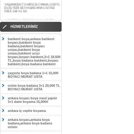
0554 184 41 66
AKDERE DAİRE BOYAMA 1000TL
EV,İŞYERİ BOYA BADANA USTASI
0554 184 41 66
CEBECİ DAİRE BOYAMA 1000TL
HİZMETLERİMİZ
EV,İŞYERİ BOYA BADANA USTASI
0554 184 41 66
batıkent boya,ankara batıkent
HASKÖY DAİRE BOYAMA 1000TL
boyacı,batıkent boya
EV,İŞYERİ BOYA BADANA USTASI
badana,batıkent boyacı
0554 184 41 66
ustası,batıkent boya
ustası,batıkent ucuz
boyacı,boyacı batıkent,3+1 18.500
GÖLBAŞI DAİRE BOYAMA 1000TL
TL,boya badana batıkent,boyacı
EV,İŞYERİ BOYA BADANA USTASI
batıkent,boya badana batıkent
0554 184 41 66
çayyolu boya badana 1+1 15,000
SOKULLU DAİRE BOYAMA 1000TL
BOYACI MURAT USTA
EV,İŞYERİ BOYA BADANA USTASI
0554 184 41 66
ostim boya badana 3+1 20,000 TL
BOYACI MURAT USTA
ankara boyacı boya nasıl yapılır
3+1 daire boyama 15,000tl
ankara iç cephe boyama
ankara boyacı,ankara boya
badana,ankara boya badana
ustası