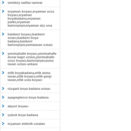
ümitköy tadilat tamirat
eryaman boyacı,eryaman ucuz
boyacı,eryaman
boyabadana,eryaman
parke,eryaman
kartonpiyer,eryaman alçı sıva
batıkent boyacı,batıkent
sıvacı,batıkent boya
badana,batıkent
kartonpiyer,asmatavan ustası
yenimahalle boyacı,yenimahalle
duvar kagıt ustası,yenimahalle
ucuz boyacı,kartonpiyer,asma
tavan ustası ankara
etlik boyabadana,etlik asma
tavan,etlik boyacıı,etlik gergi
tavan,etlik usta boyacı
rüzgarlı boya badana ustası
aşagıeglence boya badana
akyurt boyacı
çubuk boya badana
eryaman elektrik ustaları