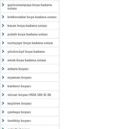
gaziosmanpaşa boya badana
ustası
kırkkonaklar boya badana ustası
kazan boya badana ustası
polatlı boya badana ustası
tuzluçayır boya badana ustası
yüzüncüyıl boya badana
emek boya badana ustası
ankara boyacı
eryaman boyacı
batıkent boyacı
sincan boyacı 0554 184 41 66
keçiören boyacı
çankaya boyacı
ümitköy boyacı