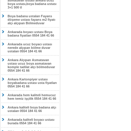
asmatavan ustası ankara ucuz
boya ustası,boya badana ustası
3+1 500 tl
Boya badana ustaları Fayans
döşeme ustası fayans m2 fiyatı
alçı alçıpan Bölmeduvar
Ankarada boyacı ustası Boya
badana fiyatları 0554 184 41 66
Ankarada ucuz boyacı ustası
nerede alçıpan bölme duvar
ustaları 0554 184 41 66
Ankara Alçıpan Asmatavan
ustası ucuz boya asmatavan
komple tadilat alçı bölmeduvar
0554 184 41 66
Ankara Kartonpiyer ustası
boyabadana ustası usta fiyatları
0554 184 41 66
Ankarada hem kaliteli hemucuz
hem temiz işçilik 0554 184 41 66
Ankara kaliteli boya badana alçı
ustaları 0554 184 41 66
Ankarada kaliteli boyacı ustası
burada 0554 184 41 66