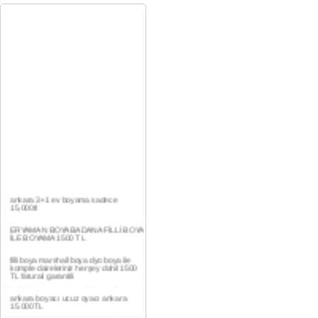
ankara 3+1 ev boyama sadece
15,000tl
ERYAMAN BOYA BADANA FİLLİ BOYA
İLE BOYAMA 1500 TL
filli boya marshall boya dyo boya ile
komple daireleriniz herşey dahil 1500
TL faturalı garantili
ankara boyacı ucuz oyacı ankara
15.000TL
YAŞAMKENT DAİRE BOYAMA 1000TL
EV,İŞYERİ BOYA BADANA USTASI