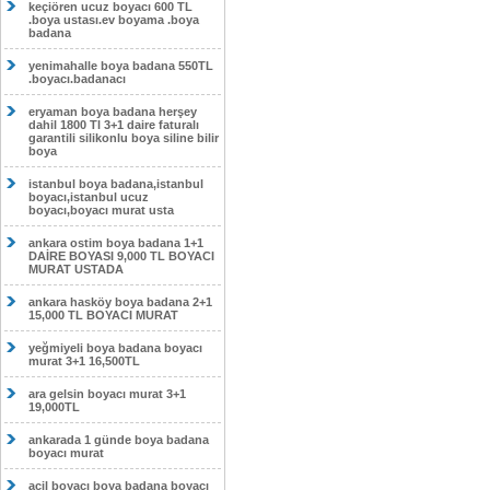
keçiören ucuz boyacı 600 TL
.boya ustası.ev boyama .boya
badana
yenimahalle boya badana 550TL
.boyacı.badanacı
eryaman boya badana herşey
dahil 1800 Tl 3+1 daire faturalı
garantili silikonlu boya siline bilir
boya
istanbul boya badana,istanbul
boyacı,istanbul ucuz
boyacı,boyacı murat usta
ankara ostim boya badana 1+1
DAİRE BOYASI 9,000 TL BOYACI
MURAT USTADA
ankara hasköy boya badana 2+1
15,000 TL BOYACI MURAT
yeğmiyeli boya badana boyacı
murat 3+1 16,500TL
ara gelsin boyacı murat 3+1
19,000TL
ankarada 1 günde boya badana
boyacı murat
acil boyacı boya badana boyacı