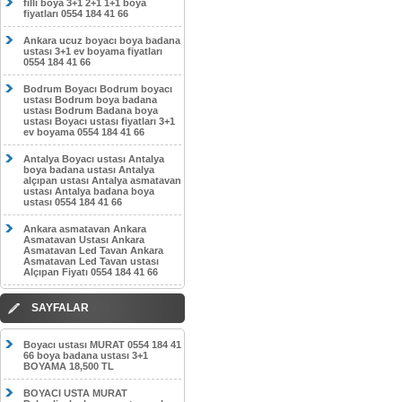
filli boya 3+1 2+1 1+1 boya
fiyatları 0554 184 41 66
Ankara ucuz boyacı boya badana
ustası 3+1 ev boyama fiyatları
0554 184 41 66
Bodrum Boyacı Bodrum boyacı
ustası Bodrum boya badana
ustası Bodrum Badana boya
ustası Boyacı ustası fiyatları 3+1
ev boyama 0554 184 41 66
Antalya Boyacı ustası Antalya
boya badana ustası Antalya
alçıpan ustası Antalya asmatavan
ustası Antalya badana boya
ustası 0554 184 41 66
Ankara asmatavan Ankara
Asmatavan Ustası Ankara
Asmatavan Led Tavan Ankara
Asmatavan Led Tavan ustası
Alçıpan Fiyatı 0554 184 41 66
SAYFALAR
Boyacı ustası MURAT 0554 184 41
66 boya badana ustası 3+1
BOYAMA 18,500 TL
BOYACI USTA MURAT