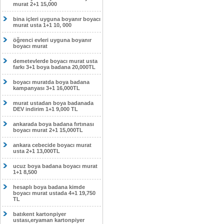
murat 2+1 15,000
bina içleri uyguna boyanır boyacı
murat usta 1+1 10, 000
öğrenci evleri uyguna boyanır
boyacı murat
demetevlerde boyacı murat usta
farkı 3+1 boya badana 20,000TL
boyacı muratda boya badana
kampanyası 3+1 16,000TL
murat ustadan boya badanada
DEV indirim 1+1 9,000 TL
ankarada boya badana fırtınası
boyacı murat 2+1 15,000TL
ankara cebecide boyacı murat
usta 2+1 13,000TL
ucuz boya badana boyacı murat
1+1 8,500
hesaplı boya badana kimde
boyacı murat ustada 4+1 19,750
TL
batıkent kartonpiyer
ustası,eryaman kartonpiyer