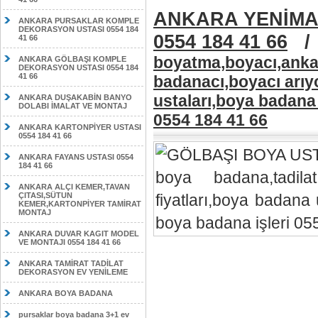
ANKARA YENİMA
ANKARA PURSAKLAR KOMPLE
DEKORASYON USTASI 0554 184
0554 184 41 66
41 66
boyatma,boyacı,ankar
ANKARA GÖLBAŞI KOMPLE
DEKORASYON USTASI 0554 184
41 66
badanacı,boyacı arıy
ustaları,boya badana
ANKARA DUŞAKABİN BANYO
DOLABI İMALAT VE MONTAJ
0554 184 41 66
ANKARA KARTONPİYER USTASI
0554 184 41 66
ANKARA FAYANS USTASI 0554
184 41 66
ANKARA ALÇI KEMER,TAVAN
ÇITASI,SÜTUN
KEMER,KARTONPİYER TAMİRAT
MONTAJ
ANKARA DUVAR KAGIT MODEL
VE MONTAJI 0554 184 41 66
ANKARA TAMİRAT TADİLAT
DEKORASYON EV YENİLEME
ANKARA BOYA BADANA
pursaklar boya badana 3+1 ev