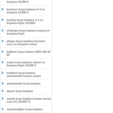
boyama 15,000 tl
keçiören boya badana 2+1 ev
boyama 13,000 tl
hasköy boya badana 1+1 ev
boyama fiyatı 10,000tl
ufuktepe boya badana ankara ev
boyama fiyatı
aktepe boya badana keçiören
ucuz ev boyama ustası
bağlum boya badana 0554 184 41
66
ostim boya badana cebeci ev
boyama fiyatı 19,000 tl
batıkent boya badana
yenimahalle boyacı ustası
yenimahalle boya badana
akyurt boya badana
çubuk boya badana boyacı murat
usta 3+1 20,000 TL
seyranbağları boya badana