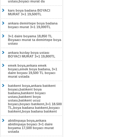
ustası,boyacı murat da
kars boya badana BOYACI
MURAT 3+1 19,500TL
ankara demirtepe boya badana
boyacı murat 3+1 19,000TL
3+1 daire boyama 18,850 TL
Boyaacı murat ta demirtepe boya
ustası
ankara kızılay boya ustası
BOYACI MURAT 3+1 19,800TL
emek boya,ankara emek
boyacı,emek boya badana, 3+1
daire boyası 19,500 TL boyacı
murat ustada
batıkent boya,ankara batıkent
boyacı,batıkent boya
badana,batıkent boyacı
ustası,batıkent boya
ustası,batıkent ucuz
boyacı,boyacı batıkent,3+1 18.500
TL,boya badana batıkent,boyacı
batıkent,boya badana batıkent
abidinpaşa boya,ankara
abidinpaşa boyacı 3+1 daire
boyama 17,500 boyacı murat
ustada