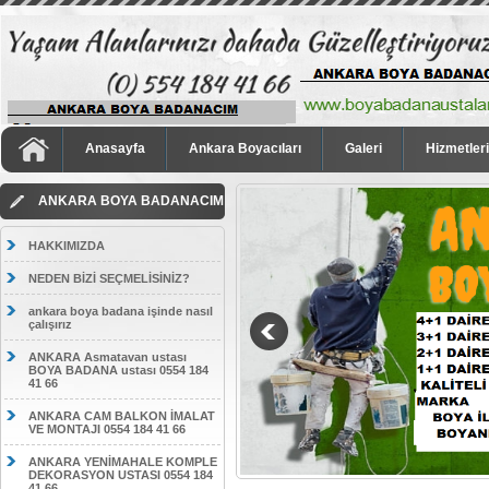
Anasayfa
Ankara Boyacıları
Galeri
Hizmetler
ANKARA BOYA BADANACIM
HAKKIMIZDA
NEDEN BİZİ SEÇMELİSİNİZ?
ankara boya badana işinde nasıl
çalışırız
ANKARA Asmatavan ustası
BOYA BADANA ustası 0554 184
41 66
ANKARA CAM BALKON İMALAT
VE MONTAJI 0554 184 41 66
ANKARA YENİMAHALE KOMPLE
DEKORASYON USTASI 0554 184
41 66