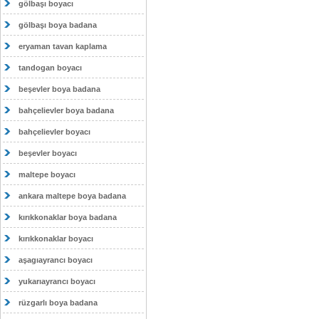
gölbaşı boyacı
gölbaşı boya badana
eryaman tavan kaplama
tandogan boyacı
beşevler boya badana
bahçelievler boya badana
bahçelievler boyacı
beşevler boyacı
maltepe boyacı
ankara maltepe boya badana
kırıkkonaklar boya badana
kırıkkonaklar boyacı
aşagıayrancı boyacı
yukarıayrancı boyacı
rüzgarlı boya badana