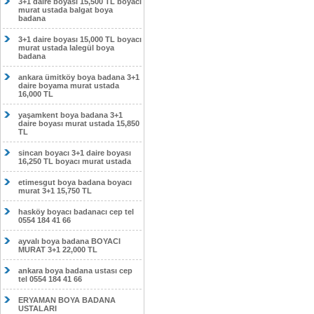
3+1 daire boyası 15,500 TL boyacı
murat ustada balgat boya
badana
3+1 daire boyası 15,000 TL boyacı
murat ustada lalegül boya
badana
ankara ümitköy boya badana 3+1
daire boyama murat ustada
16,000 TL
yaşamkent boya badana 3+1
daire boyası murat ustada 15,850
TL
sincan boyacı 3+1 daire boyası
16,250 TL boyacı murat ustada
etimesgut boya badana boyacı
murat 3+1 15,750 TL
hasköy boyacı badanacı cep tel
0554 184 41 66
ayvalı boya badana BOYACI
MURAT 3+1 22,000 TL
ankara boya badana ustası cep
tel 0554 184 41 66
ERYAMAN BOYA BADANA
USTALARI