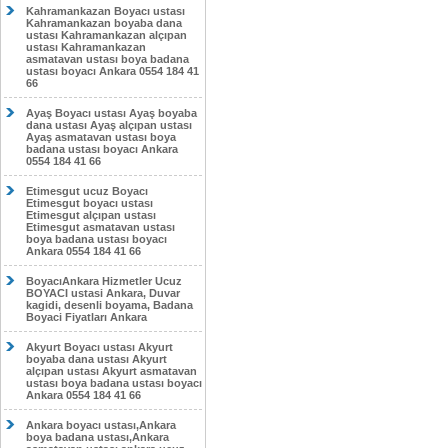
Kahramankazan Boyacı ustası
Kahramankazan boyaba dana
ustası Kahramankazan alçıpan
ustası Kahramankazan
asmatavan ustası boya badana
ustası boyacı Ankara 0554 184 41
66
Ayaş Boyacı ustası Ayaş boyaba
dana ustası Ayaş alçıpan ustası
Ayaş asmatavan ustası boya
badana ustası boyacı Ankara
0554 184 41 66
Etimesgut ucuz Boyacı
Etimesgut boyacı ustası
Etimesgut alçıpan ustası
Etimesgut asmatavan ustası
boya badana ustası boyacı
Ankara 0554 184 41 66
BoyacıAnkara Hizmetler Ucuz
BOYACI ustasi Ankara, Duvar
kagidi, desenli boyama, Badana
Boyaci Fiyatları Ankara
Akyurt Boyacı ustası Akyurt
boyaba dana ustası Akyurt
alçıpan ustası Akyurt asmatavan
ustası boya badana ustası boyacı
Ankara 0554 184 41 66
Ankara boyacı ustası,Ankara
boya badana ustası,Ankara