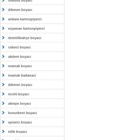
sokullu boyacı
dikmen boyacı
ankara kartonpiyerci
eryaman kartonpiyerci
demirlibahçe boyacı
cebeci boyacı
akdere boyacı
mamak boyacı
mamak badanacı
dikmen boyacı
incirli boyacı
aktepe boyacı
konutkent boyacı
ayrancı boyacı
etlik boyacı