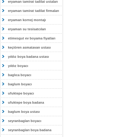
eryaman tamirat tadilat ustaları
eryaman tamirat tadilat firmaları
eryaman kornej montajı
eryaman su tesisatcıları
etimesgut ev boyama fiyatları
keçiören asmatavan ustası
yıldız boya badana ustası
yıldız boyacı
baglıca boyacı
baglum boyacı
ufuktepe boyacı
ufuktepe boya badana
baglum boya ustası
seyranbagları boyacı
seyranbagları boya badana